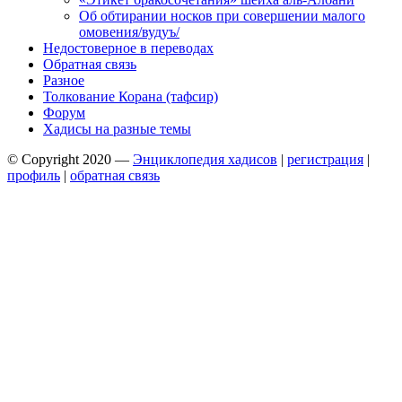
Об обтирании носков при совершении малого
омовения/вудуъ/
Недостоверное в переводах
Обратная связь
Разное
Толкование Корана (тафсир)
Форум
Хадисы на разные темы
© Copyright 2020 —
Энциклопедия хадисов
|
регистрация
|
профиль
|
обратная связь
Wisteria Theme by
WPFriendship
⋅
Powered by
WordPress