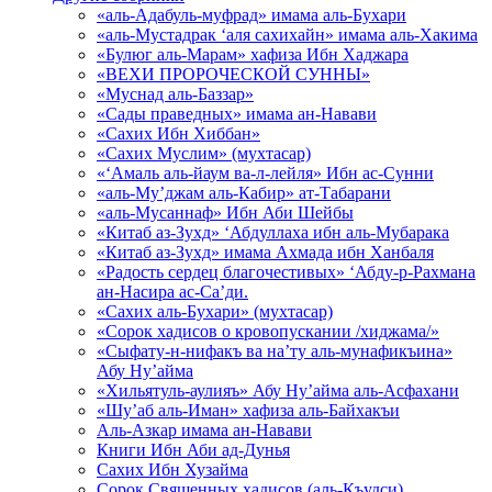
«аль-Адабуль-муфрад» имама аль-Бухари
«аль-Мустадрак ‘аля сахихайн» имама аль-Хакима
«Булюг аль-Марам» хафиза Ибн Хаджара
«ВЕХИ ПРОРОЧЕСКОЙ СУННЫ»
«Муснад аль-Баззар»
«Сады праведных» имама ан-Навави
«Сахих Ибн Хиббан»
«Сахих Муслим» (мухтасар)
«‘Амаль аль-йаум ва-л-лейля» Ибн ас-Сунни
«аль-Му’джам аль-Кабир» ат-Табарани
«аль-Мусаннаф» Ибн Аби Шейбы
«Китаб аз-Зухд» ‘Абдуллаха ибн аль-Мубарака
«Китаб аз-Зухд» имама Ахмада ибн Ханбаля
«Радость сердец благочестивых» ‘Абду-р-Рахмана
ан-Насира ас-Са’ди.
«Сахих аль-Бухари» (мухтасар)
«Сорок хадисов о кровопускании /хиджама/»
«Сыфату-н-нифакъ ва на’ту аль-мунафикъина»
Абу Ну’айма
«Хильятуль-аулияъ» Абу Ну’айма аль-Асфахани
«Шу’аб аль-Иман» хафиза аль-Байхакъи
Аль-Азкар имама ан-Навави
Книги Ибн Аби ад-Дунья
Сахих Ибн Хузайма
Сорок Священных хадисов (аль-Къудси)