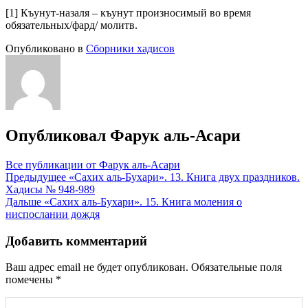
[1] Къунут-назаля – къунут произносимый во время
обязательных/фард/ молитв.
Опубликовано в
Сборники хадисов
Опубликовал
Фарук аль-Асари
Все публикации от Фарук аль-Асари
Навигация
Предыдущее
«Сахих аль-Бухари». 13. Книга двух праздников.
Хадисы № 948-989
по
Дальше
«Сахих аль-Бухари». 15. Книга моления о
записям
ниспослании дождя
Добавить комментарий
Ваш адрес email не будет опубликован.
Обязательные поля
помечены
*