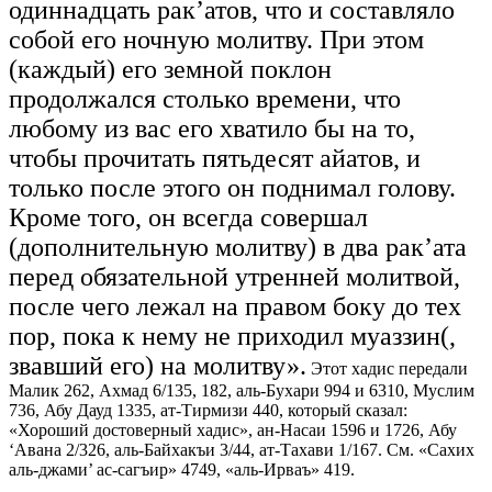
одиннадцать рак’атов, что и составляло
собой его ночную молитву. При этом
(каждый) его земной поклон
продолжался столько времени, что
любому из вас его хватило бы на то,
чтобы прочитать пятьдесят айатов, и
только после этого он поднимал голову.
Кроме того, он всегда совершал
(дополнительную молитву) в два рак’ата
перед обязательной утренней молитвой,
после чего лежал на правом боку до тех
пор, пока к нему не приходил муаззин(,
звавший его) на молитву».
Этот хадис передали
Малик 262, Ахмад 6/135, 182, аль-Бухари 994 и 6310, Муслим
736, Абу Дауд 1335, ат-Тирмизи 440, который сказал:
«Хороший достоверный хадис», ан-Насаи 1596 и 1726, Абу
‘Авана 2/326, аль-Байхакъи 3/44, ат-Тахави 1/167. См. «Сахих
аль-джами’ ас-сагъир» 4749, «аль-Ирваъ» 419.