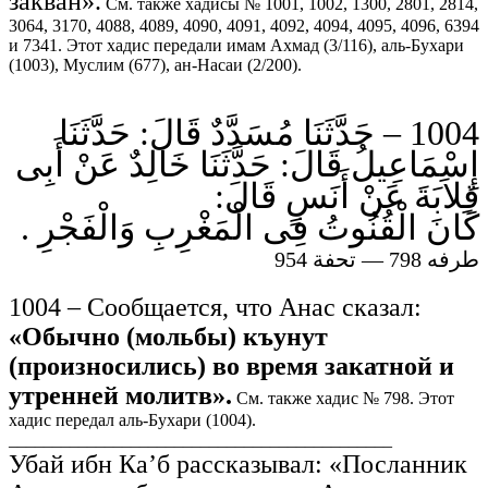
закван».
См. также хадисы № 1001, 1002, 1300, 2801, 2814,
3064, 3170, 4088, 4089, 4090, 4091, 4092, 4094, 4095, 4096, 6394
и 7341. Этот хадис передали имам Ахмад (3/116), аль-Бухари
(1003), Муслим (677), ан-Насаи (2/200).
1004 – حَدَّثَنَا مُسَدَّدٌ قَالَ: حَدَّثَنَا
إِسْمَاعِيلُ قَالَ: حَدَّثَنَا خَالِدٌ عَنْ أَبِى
قِلاَبَةَ عَنْ أَنَسٍ قَالَ:
كَانَ الْقُنُوتُ فِى الْمَغْرِبِ وَالْفَجْرِ .
طرفه 798 — تحفة 954
1004 – Сообщается, что Анас сказал:
«Обычно (мольбы) къунут
(произносились) во время закатной и
утренней молитв».
См. также хадис № 798. Этот
хадис передал аль-Бухари (1004).
____________________________________________
Убай ибн Ка’б рассказывал: «Посланник