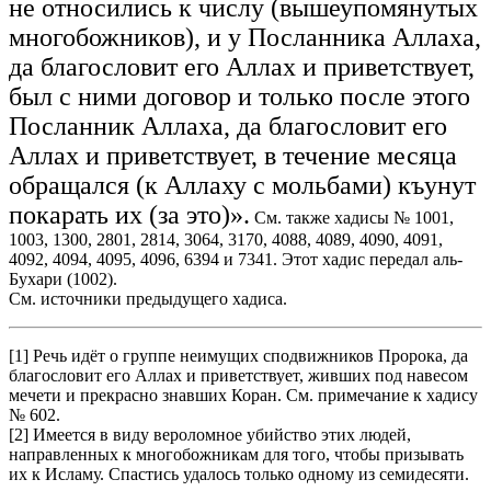
не относились к числу (вышеупомянутых
многобожников), и у Посланника Аллаха,
да благословит его Аллах и приветствует,
был с ними договор и только после этого
Посланник Аллаха, да благословит его
Аллах и приветствует, в течение месяца
обращался (к Аллаху с мольбами) къунут
покарать их (за это)».
См. также хадисы № 1001,
1003, 1300, 2801, 2814, 3064, 3170, 4088, 4089, 4090, 4091,
4092, 4094, 4095, 4096, 6394 и 7341. Этот хадис передал аль-
Бухари (1002).
См. источники предыдущего хадиса.
[1] Речь идёт о группе неимущих сподвижников Пророка, да
благословит его Аллах и приветствует, живших под навесом
мечети и прекрасно знавших Коран. См. примечание к хадису
№ 602.
[2] Имеется в виду вероломное убийство этих людей,
направленных к многобожникам для того, чтобы призывать
их к Исламу. Спастись удалось только одному из семидесяти.