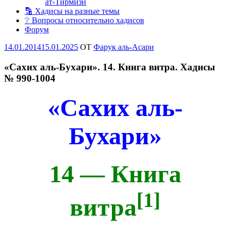
ат-Тирмизи
🔡 Хадисы на разные темы
❔ Вопросы относительно хадисов
Форум
Опубликовано
14.01.2014
15.01.2025
OT
Фарук аль-Асари
«Сахих аль-Бухари». 14. Книга витра. Хадисы
№ 990-1004
«Сахих аль-
Бухари»
14 — Книга
[1]
витра