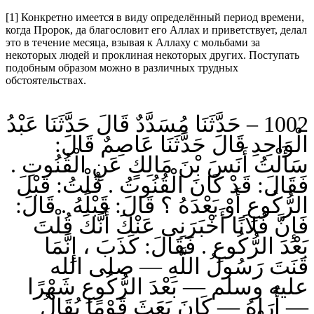
[1] Конкретно имеется в виду определённый период времени,
когда Пророк, да благословит его Аллах и приветствует, делал
это в течение месяца, взывая к Аллаху с мольбами за
некоторых людей и проклиная некоторых других. Поступать
подобным образом можно в различных трудных
обстоятельствах.
1002 – حَدَّثَنَا مُسَدَّدٌ قَالَ حَدَّثَنَا عَبْدُ
الْوَاحِدِ قَالَ حَدَّثَنَا عَاصِمٌ قَالَ:
سَأَلْتُ أَنَسَ بْنَ مَالِكٍ عَنِ الْقُنُوتِ .
فَقَالَ: قَدْ كَانَ الْقُنُوتُ . قُلْتُ: قَبْلَ
الرُّكُوعِ أَوْ بَعْدَهُ ؟ قَالَ: قَبْلَهُ . قَالَ:
فَإِنَّ فُلاَنًا أَخْبَرَنِى عَنْكَ أَنَّكَ قُلْتَ
بَعْدَ الرُّكُوعِ . فَقَالَ: كَذَبَ ، إِنَّمَا
قَنَتَ رَسُولُ اللَّهِ — صلى الله
عليه وسلم — بَعْدَ الرُّكُوعِ شَهْرًا
— أُرَاهُ — كَانَ بَعَثَ قَوْمًا يُقَالُ