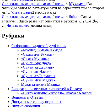
Сильсиля аль-ахадис ас-сахиха" ше …
от
Мухаммад
Ва
‘алейкум салям ва рахмату-Ллахи ва баракатух! там во второй
ча …
Читать далее
2 месяца назад
Сильсиля аль-ахадис ас-сахиха" ше …
от
Sultan
.Салам
алейкум ? Здесь разве нет опечатки в русском وبك نحيا وب
…
Читать далее
2 месяца назад
Рубрики
9 сборников хадисов/кутуб тис’а/
«Муснад» имама Ахмада
«Сахих аль-Бухари»
«Сахих Муслим»
«Сунан Абу Дауд»
«Сунан ад-Дарими»
«Сунан ан-Насаи».
«Сунан ат-Тирмизи»
«Сунан Ибн Маджах»
Муватта имама Малика
Биографии известных личностей в Исламе
«Сияру а’лями-н-нубаляъ» имама аз-Захаби
Вопросы и Ответы
Доступ к материалу ограничен
Другие сборники