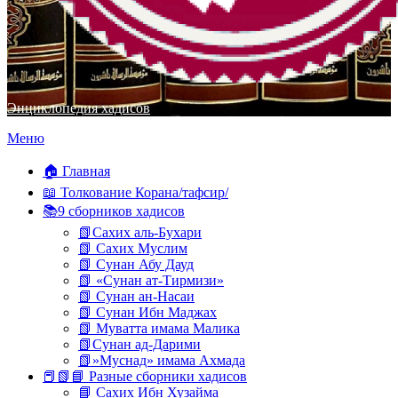
Энциклопедия хадисов
Перейти
Меню
к
содержимому
🏠 Главная
📖 Толкование Корана/тафсир/
📚9 сборников хадисов
📗Сахих аль-Бухари
📗 Сахих Муслим
📗 Сунан Абу Дауд
📗 «Сунан ат-Тирмизи»
📗 Сунан ан-Насаи
📗 Сунан Ибн Маджах
📗 Муватта имама Малика
📗Сунан ад-Дарими
📗»Муснад» имама Ахмада
📕📗📘 Разные сборники хадисов
📘 Сахих Ибн Хузайма