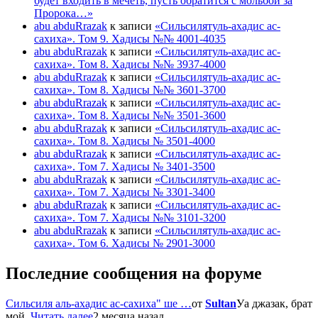
будет входить в мечеть, пусть обратится с мольбой за
Пророка…»
abu abduRrazak
к записи
«Сильсилятуль-ахадис ас-
сахиха». Том 9. Хадисы №№ 4001-4035
abu abduRrazak
к записи
«Сильсилятуль-ахадис ас-
сахиха». Том 8. Хадисы №№ 3937-4000
abu abduRrazak
к записи
«Сильсилятуль-ахадис ас-
сахиха». Том 8. Хадисы №№ 3601-3700
abu abduRrazak
к записи
«Сильсилятуль-ахадис ас-
сахиха». Том 8. Хадисы №№ 3501-3600
abu abduRrazak
к записи
«Сильсилятуль-ахадис ас-
сахиха». Том 8. Хадисы № 3501-4000
abu abduRrazak
к записи
«Сильсилятуль-ахадис ас-
сахиха». Том 7. Хадисы № 3401-3500
abu abduRrazak
к записи
«Сильсилятуль-ахадис ас-
сахиха». Том 7. Хадисы № 3301-3400
abu abduRrazak
к записи
«Сильсилятуль-ахадис ас-
сахиха». Том 7. Хадисы №№ 3101-3200
abu abduRrazak
к записи
«Сильсилятуль-ахадис ас-
сахиха». Том 6. Хадисы № 2901-3000
Последние сообщения на форуме
Сильсиля аль-ахадис ас-сахиха" ше …
от
Sultan
Уа джазак, брат
мой.
Читать далее
2 месяца назад