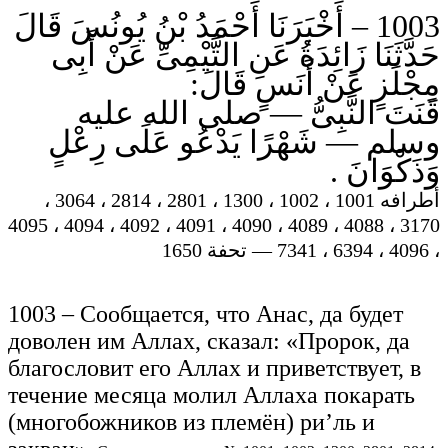
1003 – أَخْبَرَنَا أَحْمَدُ بْنُ يُونُسَ قَالَ
حَدَّثَنَا زَائِدَةُ عَنِ التَّيْمِىِّ عَنْ أَبِى
مِجْلَزٍ عَنْ أَنَسٍ قَالَ:
قَنَتَ النَّبِىُّ — صلى الله عليه
وسلم — شَهْرًا يَدْعُو عَلَى رِعْلٍ
وَذَكْوَانَ .
أطرافه 1001 ، 1002 ، 1300 ، 2801 ، 2814 ، 3064 ،
3170 ، 4088 ، 4089 ، 4090 ، 4091 ، 4092 ، 4094 ، 4095
، 4096 ، 6394 ، 7341 — تحفة 1650
1003 – Сообщается, что Анас, да будет
доволен им Аллах, сказал: «Пророк, да
благословит его Аллах и приветствует, в
течение месяца молил Аллаха покарать
(многобожников из племён) ри’ль и