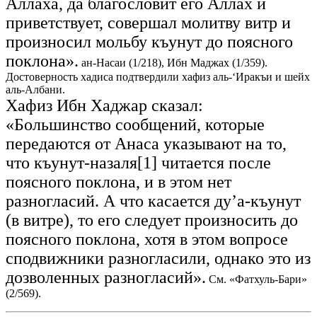
Аллаха, да благословит его Аллах и
приветствует, совершал молитву витр и
произносил мольбу къунут до поясного
поклона».
ан-Насаи (1/218), Ибн Маджах (1/359).
Достоверность хадиса подтвердили хафиз аль-‘Иракъи и шейх
аль-Албани.
Хафиз Ибн Хаджар сказал:
«Большинство сообщений, которые
передаются от Анаса указывают на то,
что къунут-назаля[1] читается после
поясного поклона, и в этом нет
разногласий. А что касается ду’а-къунут
(в витре), то его следует произносить до
поясного поклона, хотя в этом вопросе
сподвижники разногласили, однако это из
дозволенных разногласий».
См. «Фатхуль-Бари»
(2/569).