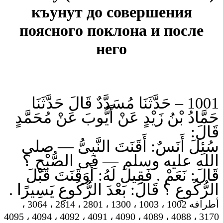
къунут до совершения
поясного поклона и после
него
1001 – حَدَّثَنَا مُسَدَّدٌ قَالَ حَدَّثَنَا
حَمَّادُ بْنُ زَيْدٍ عَنْ أَيُّوبَ عَنْ مُحَمَّدٍ
قَالَ:
سُئِلَ أَنَسٌ: أَقَنَتَ النَّبِىُّ — صلى
الله عليه وسلم — فِى الصُّبْحِ ؟
قَالَ: نَعَمْ . فَقِيلَ لَهُ: أَوَقَنَتَ قَبْلَ
الرُّكُوعِ ؟ قَالَ: بَعْدَ الرُّكُوعِ يَسِيرًا .
أطرافه 1002 ، 1003 ، 1300 ، 2801 ، 2814 ، 3064 ،
3170 ، 4088 ، 4089 ، 4090 ، 4091 ، 4092 ، 4094 ، 4095