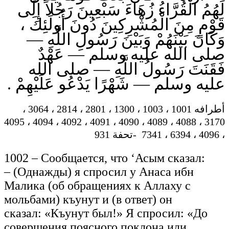
لَهُمُ الْقُرَّاءُ زُهَاءَ سَبْعِينَ رَجُلاً إِلَى
قَوْمٍ مِنَ الْمُشْرِكِينَ دُونَ أُولَئِكَ ،
وَكَانَ بَيْنَهُمْ وَبَيْنَ رَسُولِ اللَّهِ —
صلى الله عليه وسلم — عَهْدٌ
فَقَنَتَ رَسُولُ اللَّهِ — صلى الله
عليه وسلم — شَهْرًا يَدْعُو عَلَيْهِمْ .
أطرافه 1001 ، 1003 ، 1300 ، 2801 ، 2814 ، 3064 ،
3170 ، 4088 ، 4089 ، 4090 ، 4091 ، 4092 ، 4094 ، 4095
، 4096 ، 6394 ، 7341 -تحفة 931
1002 – Сообщается, что
‘Асым сказал:
– (Однажды) я спросил у Анаса ибн
Малика (об обращениях к Аллаху с
мольбами) къунут и (в ответ) он
сказал: «Къунут был!» Я спросил: «До
совершения поясного поклона или