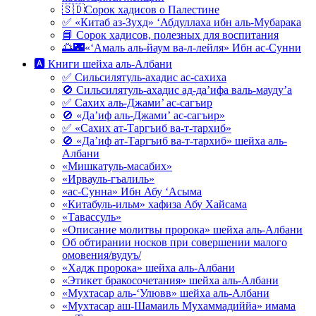
🇸🇩Сорок хадисов о Палестине
✅ «Китаб аз-Зухд» ‘Абдуллаха ибн аль-Мубарака
📘 Сорок хадисов, полезных для воспитания
🌅🌃«‘Амаль аль-йаум ва-л-лейля» Ибн ас-Сунни
🅰 Книги шейха аль-Албани
✅ Сильсилятуль-ахадис ас-сахиха
🚫 Сильсилятуль-ахадис ад-да’ифа валь-мауду’а
✅ Сахих аль-Джами’ ас-сагъир
🚫 «Да’иф аль-Джами’ ас-сагъир»
✅ «Сахих ат-Таргъиб ва-т-тархиб»
🚫 «Да’иф ат-Таргъиб ва-т-тархиб» шейха аль-
Албани
«Мишкатуль-масабих»
«Ирвауль-гъалиль»
«ас-Сунна» Ибн Абу ‘Асыма
«Китабуль-ильм» хафиза Абу Хайсама
«Тавассуль»
«Описание молитвы пророка» шейха аль-Албани
Об обтирании носков при совершении малого
омовения/вудуъ/
«Хадж пророка» шейха аль-Албани
«Этикет бракосочетания» шейха аль-Албани
«Мухтасар аль-‘Улювв» шейха аль-Албани
«Мухтасар аш-Шамаиль Мухаммадиййа» имама