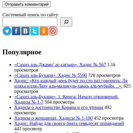
Системный поиск по сайту
Популярное
«Сахих аль-Джами’ ас-сагъир». Хадис № 567
1.1k
просмотров
«Сахих аль-Бухари». Хадис № 5590
728 просмотров
Хадис: «Кто каждый день будет по сто раз говорить: Ля
иляха илля-Лаху аль-маликуль-хаккъ аль-мубийн…».
625
просмотров
«Сахих аль-Бухари». 1. Книга: Начало откровений.
Хадисы № 1-7
504 просмотра
Хадисы о достоинстве Корана и его чтении
492
просмотра
Хадисы о женщинах. Хадисы № 1-100
452 просмотра
Хадис: Найди для своего брата семьдесят оправданий
441 просмотр