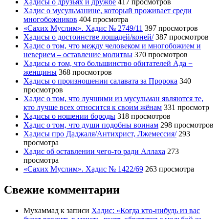
Хадисы о друзьях и дружбе
417 просмотров
Хадис о мусульманине, который проживает среди
многобожников
404 просмотра
«Сахих Муслим». Хадис № 2749/11
397 просмотров
Хадисы о достоинстве лошадей/коней/
387 просмотров
Хадис о том, что между человеком и многобожием и
неверием – оставление молитвы
370 просмотров
Хадисы о том, что большинство обитателей Ада −
женщины
368 просмотров
Хадисы о произношении салавата за Пророка
340
просмотров
Хадис о том, что лучшими из мусульман являются те,
кто лучше всех относится к своим жёнам
331 просмотр
Хадисы о ношении бороды
318 просмотров
Хадис о том, что души подобны воинам
298 просмотров
Хадисы про Даджаля/Антихрист, Лжемессия/
293
просмотра
Хадис об оставлении чего-то ради Аллаха
273
просмотра
«Сахих Муслим». Хадис № 1422/69
263 просмотра
Свежие комментарии
Мухаммад
к записи
Хадис: «Когда кто-нибудь из вас