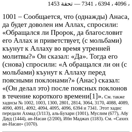
، 4096 ، 6394 ، 7341 — تحفة 1453
1001 – Сообщается, что (однажды) Анаса,
да будет доволен им Аллах, спросили:
«Обращался ли Пророк, да благословит
его Аллах и приветствует, (с мольбами)
къунут к Аллаху во время утренней
молитвы?» Он сказал: «Да». Тогда его
(снова) спросили: «А обращался ли он (с
мольбами) къунут к Аллаху перед
поясными поклонами?» (Анас) сказал:
«(Он делал это) после поясных поклонов
в течение короткого времени[1]».
См. также
хадисы № 1002, 1003, 1300, 2801, 2814, 3064, 3170, 4088, 4089,
4090, 4091, 4092, 4094, 4095, 4096, 6394 и 7341. Этот хадис
передали Ахмад (3/113), аль-Бухари (1001), Муслим (677), Абу
Дауд (1444), ан-Насаи (2/200), Ибн Маджах (1183). См. «Сахих
ан-Насаи» (1070).