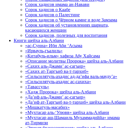
Сорок хадисов имама ан-Навави
Сорок хадисов о Каабе
Сорок хадисов о Палестине
Сорок хадисов о Чёрном камне и воде Замзама
Сорок хадисов об установлениях шариата,
касающихся женщин
Сорок хадисов, полезных для воспитания
Книги шейха аль-Албани
«ас-Сунна» Ибн Аби ‘Асыма
«Ирвауль-гъалиль»
«Китабуль-ильм» хафиза Абу Хайсама
«Описание молитвы Пророка» шейха аль-Албани
«Сахих аль-Джами’ ас-сагъир»
«Сахих ат-Таргъиб ва-т-тархиб»
«Сильсилятуль-ахадис ад-да’ифа валь-мауду’а»
«Сильсилятуль-ахадис ас-сахиха»
«Тавассуль»
«Хадж Пророка» шейха аль-Албани
«Да’иф аль-Джами’ ас-сагъир»
«Да’иф ат-Таргъиб ва-т-тархиб» шейха аль-Албани
«Мишкатуль-масабих»
«Мухтасар аль-‘Улювв» шейха аль-Албани
«Мухтасар аш-Шамаиль Мухаммадиййа» имама
ат-Тирмизи
«Этикет бракосочетания» шейха аль-Албани