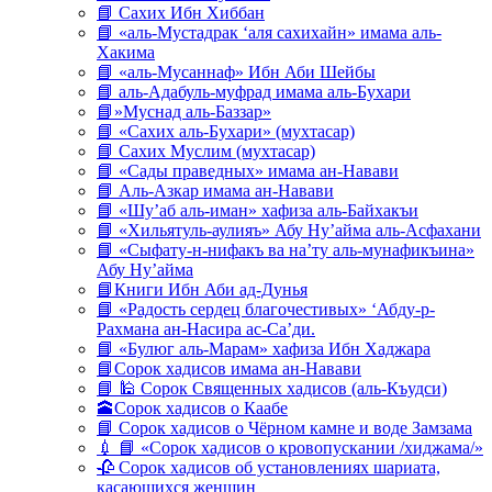
📘 Сахих Ибн Хиббан
📘 «аль-Мустадрак ‘аля сахихайн» имама аль-
Хакима
📘 «аль-Мусаннаф» Ибн Аби Шейбы
📘 аль-Адабуль-муфрад имама аль-Бухари
📘»Муснад аль-Баззар»
📘 «Сахих аль-Бухари» (мухтасар)
📘 Сахих Муслим (мухтасар)
📘 «Сады праведных» имама ан-Навави
📘 Аль-Азкар имама ан-Навави
📘 «Шу’аб аль-иман» хафиза аль-Байхакъи
📘 «Хильятуль-аулияъ» Абу Ну’айма аль-Асфахани
📘 «Сыфату-н-нифакъ ва на’ту аль-мунафикъина»
Абу Ну’айма
📘Книги Ибн Аби ад-Дунья
📘 «Радость сердец благочестивых» ‘Абду-р-
Рахмана ан-Насира ас-Са’ди.
📘 «Булюг аль-Марам» хафиза Ибн Хаджара
📘Сорок хадисов имама ан-Навави
📘 🕌 Сорок Священных хадисов (аль-Къудси)
🕋Сорок хадисов о Каабе
📘 Сорок хадисов о Чёрном камне и воде Замзама
💉 📘 «Сорок хадисов о кровопускании /хиджама/»
🥀 Сорок хадисов об установлениях шариата,
касающихся женщин