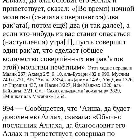
Аллаха, да благословит его Аллах и
приветствует, сказал: «(Во время) ночной
молитвы (сначала совершаются) два
рак’ата(, потом ещё) два (и так далее), а
если кто-нибудь из вас станет опасаться
(наступления) утра[1], пусть совершит
один рак’ат, что сделает (общее
количество совершённых им рак’атов
этой) молитвы нечётным».
Этот хадис передали
Малик 267, Ахмад 2/5, 9, 10, аль-Бухари 482 и 990, Муслим
749 и 751, Абу ‘Авана 2/334, ад-Дарими 1459, Абу Дауд 1326,
ат-Тирмизи 437, ан-Насаи 3/227, Ибн Маджах 1320, аль-
Байхакъи 3/21. См. «Сахих аль-джами’ ас-сагъир» 3829,
«Мишкат аль-Масабих» 1254.
994 — Сообщается, что ‘Аиша, да будет
доволен ею Аллах, сказала: «Обычно
посланник Аллаха, да благословит его
Аллах и приветствует, совершал по