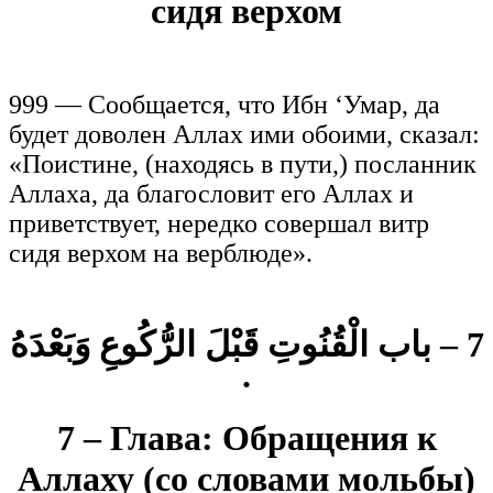
сидя верхом
999 — Сообщается, что Ибн ‘Умар, да
будет доволен Аллах ими обоими, сказал:
«Поистине, (находясь в пути,) посланник
Аллаха, да благословит его Аллах и
приветствует, нередко совершал витр
сидя верхом на верблюде».
7 – باب الْقُنُوتِ قَبْلَ الرُّكُوعِ وَبَعْدَهُ
.
7 – Глава: Обращения к
Аллаху (со словами мольбы)