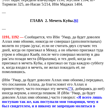
Тирмизи 325, ан-Насаи 5/214, Ибн Маджах 1404.
—
ГЛАВА 2. Мечеть Кубы.
[6]
—
1191, 1192 —
Сообщается, что Ибн ‘Умар, да будет доволен
Аллах ими обоими, никогда не совершал (дополнительных)
молитв по утрам /духа/, если не считать двух случаев: тех
дней, когда он приезжал в Мекку, а он обычно приезжал туда
утром и обходил Каабу, после чего совершал молитву в два
рак’ата позади места (Ибрахима), и тех дней, когда он
приезжал в мечеть Кубы, а приезжал он туда каждую субботу
и, когда входил в мечеть, не желал покидать её, не
помолившись.
(Ибн ‘Умар, да будет доволен Аллах ими обоими,) передавал,
что посланник Аллаха, да благословит его Аллах и
приветствует, часто посещал эту мечеть
[7]
(, добираясь до неё)
иногда верхом, а иногда пешком. И (Ибн ‘Умар, да будет
доволен Аллах ими обоими,) часто говорил:
«Я всего лишь
поступаю так же, как поступали мои товарищи, чему я
был свидетелем, и я никому не запрещаю молиться в