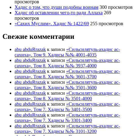
просмотров
Хадис о том, что души подобны воинам
300 просмотров
Хадис об оставлении чего-то ради Аллаха
269
просмотров
«Сахих Муслим». Хадис № 1422/69
255 просмотров
Свежие комментарии
abu abduRrazak
к записи
«Сильсилятуль-ахадис ас-
сахиха». Том 9. Хадисы №№ 4001-4035
abu abduRrazak
к записи
«Сильсилятуль-ахадис ас-
сахиха». Том 8. Хадисы №№ 3937-4000
abu abduRrazak
к записи
«Сильсилятуль-ахадис ас-
сахиха». Том 8. Хадисы №№ 3601-3700
abu abduRrazak
к записи
«Сильсилятуль-ахадис ас-
сахиха». Том 8. Хадисы №№ 3501-3600
abu abduRrazak
к записи
«Сильсилятуль-ахадис ас-
сахиха». Том 8. Хадисы № 3501-4000
abu abduRrazak
к записи
«Сильсилятуль-ахадис ас-
сахиха». Том 7. Хадисы № 3401-3500
abu abduRrazak
к записи
«Сильсилятуль-ахадис ас-
сахиха». Том 7. Хадисы № 3301-3400
abu abduRrazak
к записи
«Сильсилятуль-ахадис ас-
сахиха». Том 7. Хадисы №№ 3101-3200