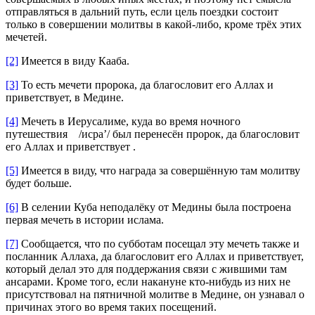
отправляться в дальний путь, если цель поездки состоит
только в совершении молитвы в какой-либо, кроме трёх этих
мечетей.
[2]
Имеется в виду Кааба.
[3]
То есть мечети пророка, да благословит его Аллах и
приветствует, в Медине.
[4]
Мечеть в Иерусалиме, куда во время ночного
путешествия /исра’/ был перенесён пророк, да благословит
его Аллах и приветствует .
[5]
Имеется в виду, что награда за совершённую там молитву
будет больше.
[6]
В селении Куба неподалёку от Медины была построена
первая мечеть в истории ислама.
[7]
Сообщается, что по субботам посещал эту мечеть также и
посланник Аллаха, да благословит его Аллах и приветствует,
который делал это для поддержания связи с жившими там
ансарами. Кроме того, если накануне кто-нибудь из них не
присутствовал на пятничной молитве в Медине, он узнавал о
причинах этого во время таких посещений.