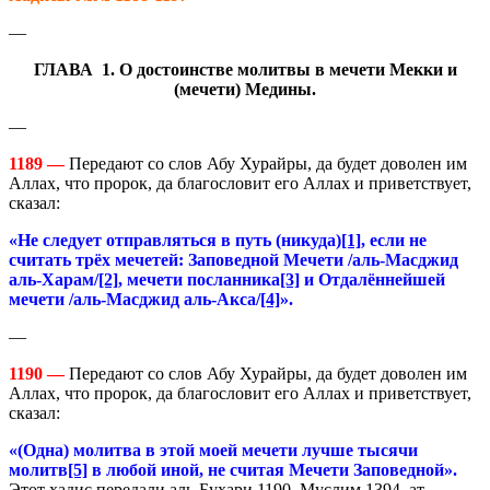
—
ГЛАВА 1. О достоинстве молитвы в мечети Мекки и
(мечети) Медины.
—
1189 —
Передают со слов Абу Хурайры, да будет доволен им
Аллах, что пророк, да благословит его Аллах и приветствует,
сказал:
«Не следует отправляться в путь (никуда)
[1]
, если не
считать трёх мечетей: Заповедной Мечети /аль-Масджид
a
ль-Харам/
[2]
, мечети посланника
[3]
и Отдалённейшей
мечети /аль-Масджид
a
ль-Акса/
[4]
».
—
1190 —
Передают со слов Абу Хурайры, да будет доволен им
Аллах, что пророк, да благословит его Аллах и приветствует,
сказал:
«(Одна) молитва в этой моей мечети лучше тысячи
молитв
[5]
в любой иной, не считая Мечети Заповедной».
Этот хадис передали аль-Бухари 1190, Муслим 1394, ат-