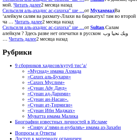
мой.
Читать далее
2 месяца назад
Сильсиля аль-ахадис ас-сахиха" ше …
от
Мухаммад
Ва
‘алейкум салям ва рахмату-Ллахи ва баракатух! там во второй
ча …
Читать далее
2 месяца назад
Сильсиля аль-ахадис ас-сахиха" ше …
от
Sultan
.Салам
алейкум ? Здесь разве нет опечатки в русском وبك نحيا وب
…
Читать далее
2 месяца назад
Рубрики
9 сборников хадисов/кутуб тис’а/
«Муснад» имама Ахмада
«Сахих аль-Бухари»
«Сахих Муслим»
«Сунан Абу Дауд»
«Сунан ад-Дарими»
«Сунан ан-Насаи».
«Сунан ат-Тирмизи»
«Сунан Ибн Маджах»
Муватта имама Малика
Биографии известных личностей в Исламе
«Сияру а’лями-н-нубаляъ» имама аз-Захаби
Вопросы и Ответы
Доступ к материалу ограничен