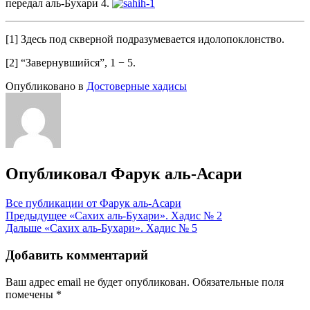
передал аль-Бухари 4.
[1] Здесь под скверной подразумевается идолопоклонство.
[2] “Завернувшийся”, 1 − 5.
Опубликовано в
Достоверные хадисы
Опубликовал
Фарук аль-Асари
Все публикации от Фарук аль-Асари
Навигация
Предыдущее
«Сахих аль-Бухари». Хадис № 2
Дальше
«Сахих аль-Бухари». Хадис № 5
по
записям
Добавить комментарий
Ваш адрес email не будет опубликован.
Обязательные поля
помечены
*