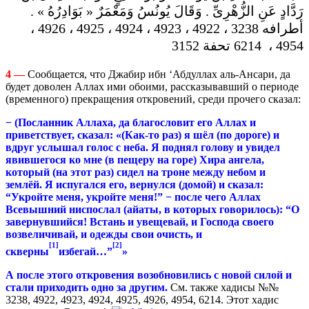
رَدَّادٍ عَنِ الزُّهْرِىِّ . وَقَالَ يُونُسُ وَمَعْمَرٌ « بَوَادِرُهُ » .
أطرافه 3238 ، 4922 ، 4923 ، 4924 ، 4925 ، 4926 ،
4954 ، 6214 تحفة 3152
4 —
Сообщается, что Джабир ибн ‘Абдуллах аль-Ансари, да
будет доволен Аллах ими обоими, рассказывавший о периоде
(временного) прекращения откровений, среди прочего сказал:
− (Посланник Аллаха, да благословит его Аллах и
приветствует, сказал: «(Как-то раз) я шёл (по дороге) и
вдруг услышал голос с неба. Я поднял голову и увидел
явившегося ко мне (в пещеру на горе) Хира ангела,
который (на этот раз) сидел на троне между небом и
землёй. Я испугался его, вернулся (домой) и сказал:
“Укройте меня, укройте меня!” − после чего Аллах
Всевышний ниспослал (айаты, в которых говорилось): “О
завернувшийся! Встань и увещевай, и Господа своего
возвеличивай, и одежды свои очисть, и
[1]
[2]
скверны
избегай…”
»
А после этого откровения возобновились с новой силой и
стали приходить одно за другим.
См. также хадисы №№
3238, 4922, 4923, 4924, 4925, 4926, 4954, 6214. Этот хадис