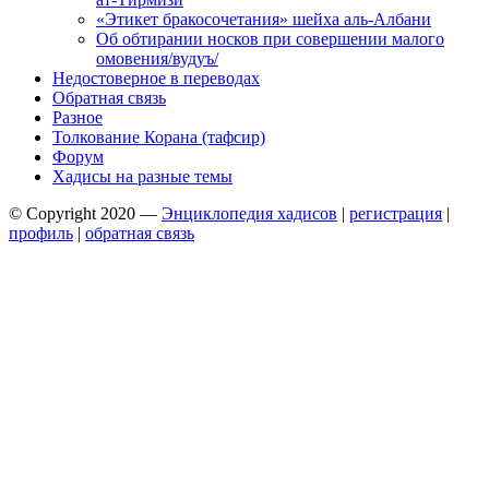
«Этикет бракосочетания» шейха аль-Албани
Об обтирании носков при совершении малого
омовения/вудуъ/
Недостоверное в переводах
Обратная связь
Разное
Толкование Корана (тафсир)
Форум
Хадисы на разные темы
© Copyright 2020 —
Энциклопедия хадисов
|
регистрация
|
профиль
|
обратная связь
Wisteria Theme by
WPFriendship
⋅
Powered by
WordPress