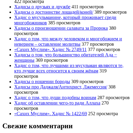
422 просмотра
Хадисы о друзьях и дружбе
411 просмотров
Хадисы о достоинстве лошадей/коней/
389 просмотров
Хадис о мусульманине, который проживает среди
многобожников
385 просмотров
Хадисы о произношении салавата за Пророка
380
просмотров
Хадис о том, что между человеком и многобожием и
неверием – оставление молитвы
377 просмотров
«Сахих Муслим». Хадис № 2749/11
377 просмотров
Хадисы о том, что большинство обитателей Ада −
женщины
369 просмотров
Хадис о том, что лучшими из мусульман являются те,
кто лучше всех относится к своим жёнам
319
просмотров
Хадисы о ношении бороды
309 просмотров
Хадисы про Даджаля/Антихрист, Лжемессия/
308
просмотров
Хадис о том, что души подобны воинам
287 просмотров
Хадис об оставлении чего-то ради Аллаха
270
просмотров
«Сахих Муслим». Хадис № 1422/69
252 просмотра
Свежие комментарии