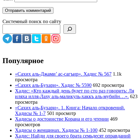
Системный поиск по сайту
Популярное
«Сахих аль-Джами’ ас-сагъир». Хадис № 567
1.1k
просмотра
«Сахих аль-Бухари». Хадис № 5590
692 просмотра
Хадис: «Кто каждый день будет по сто раз говорить: Ля
иляха илля-Лаху аль-маликуль-хаккъ аль-мубийн…».
623
просмотра
«Сахих аль-Бухари». 1. Книга: Начало откровений.
Хадисы № 1-7
501 просмотр
Хадисы о достоинстве Корана и его чтении
469
просмотров
Хадисы о женщинах. Хадисы № 1-100
452 просмотра
Хадис: Найди для своего брата семьдесят оправданий