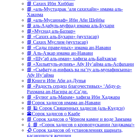
📘 Сахих Ибн Хиббан
📘 «аль-Мустадрак ‘аля сахихайн» имама аль-
Хакима
📘 «аль-Мусаннаф» Ибн Аби Шейбы
📘 аль-Адабуль-муфрад имама аль-Бухари
📘»Муснад аль-Баззар»
📘 «Сахих аль-Бухари» (мухтасар)
📘 Сахих Муслим (мухтасар)
📘 «Сады праведных» имама ан-Навави
📘 Аль-Азкар имама ан-Навави
📘 «Шу’аб аль-иман» хафиза аль-Байхакъи
📘 «Хильятуль-аулияъ» Абу Ну’айма аль-Асфахани
📘 «Сыфату-н-нифакъ ва на’ту аль-мунафикъина»
Абу Ну’айма
📘Книги Ибн Аби ад-Дунья
📘 «Радость сердец благочестивых» ‘Абду-р-
Рахмана ан-Насира ас-Са’ди.
📘 «Булюг аль-Марам» хафиза Ибн Хаджара
📘Сорок хадисов имама ан-Навави
📘 🕌 Сорок Священных хадисов (аль-Къудси)
🕋Сорок хадисов о Каабе
📘 Сорок хадисов о Чёрном камне и воде Замзама
💉 📘 «Сорок хадисов о кровопускании /хиджама/»
🥀 Сорок хадисов об установлениях шариата,
касающихся женщин