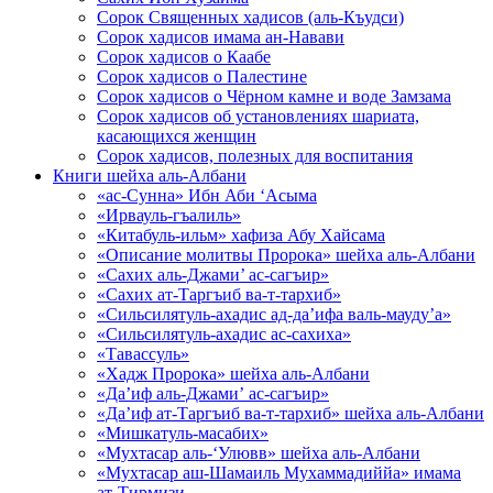
Сорок Священных хадисов (аль-Къудси)
Сорок хадисов имама ан-Навави
Сорок хадисов о Каабе
Сорок хадисов о Палестине
Сорок хадисов о Чёрном камне и воде Замзама
Сорок хадисов об установлениях шариата,
касающихся женщин
Сорок хадисов, полезных для воспитания
Книги шейха аль-Албани
«ас-Сунна» Ибн Аби ‘Асыма
«Ирвауль-гъалиль»
«Китабуль-ильм» хафиза Абу Хайсама
«Описание молитвы Пророка» шейха аль-Албани
«Сахих аль-Джами’ ас-сагъир»
«Сахих ат-Таргъиб ва-т-тархиб»
«Сильсилятуль-ахадис ад-да’ифа валь-мауду’а»
«Сильсилятуль-ахадис ас-сахиха»
«Тавассуль»
«Хадж Пророка» шейха аль-Албани
«Да’иф аль-Джами’ ас-сагъир»
«Да’иф ат-Таргъиб ва-т-тархиб» шейха аль-Албани
«Мишкатуль-масабих»
«Мухтасар аль-‘Улювв» шейха аль-Албани
«Мухтасар аш-Шамаиль Мухаммадиййа» имама
ат-Тирмизи