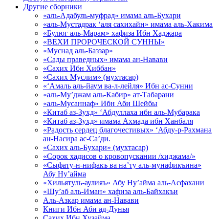
Другие сборники
«аль-Адабуль-муфрад» имама аль-Бухари
«аль-Мустадрак ‘аля сахихайн» имама аль-Хакима
«Булюг аль-Марам» хафиза Ибн Хаджара
«ВЕХИ ПРОРОЧЕСКОЙ СУННЫ»
«Муснад аль-Баззар»
«Сады праведных» имама ан-Навави
«Сахих Ибн Хиббан»
«Сахих Муслим» (мухтасар)
«‘Амаль аль-йаум ва-л-лейля» Ибн ас-Сунни
«аль-Му’джам аль-Кабир» ат-Табарани
«аль-Мусаннаф» Ибн Аби Шейбы
«Китаб аз-Зухд» ‘Абдуллаха ибн аль-Мубарака
«Китаб аз-Зухд» имама Ахмада ибн Ханбаля
«Радость сердец благочестивых» ‘Абду-р-Рахмана
ан-Насира ас-Са’ди.
«Сахих аль-Бухари» (мухтасар)
«Сорок хадисов о кровопускании /хиджама/»
«Сыфату-н-нифакъ ва на’ту аль-мунафикъина»
Абу Ну’айма
«Хильятуль-аулияъ» Абу Ну’айма аль-Асфахани
«Шу’аб аль-Иман» хафиза аль-Байхакъи
Аль-Азкар имама ан-Навави
Книги Ибн Аби ад-Дунья
Сахих Ибн Хузайма