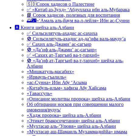
🇸🇩Сорок хадисов о Палестине
✅ «Китаб аз-Зухд» ‘Абдуллаха ибн аль-Мубарака
📘 Сорок хадисов, полезных для воспитания
🌅🌃«‘Амаль аль-йаум ва-л-лейля» Ибн ас-Сунни
🅰 Книги шейха аль-Албани
✅ Сильсилятуль-ахадис ас-сахиха
🚫 Сильсилятуль-ахадис ад-да’ифа валь-мауду’а
✅ Сахих аль-Джами’ ас-сагъир
🚫 «Да’иф аль-Джами’ ас-сагъир»
✅ «Сахих ат-Таргъиб ва-т-тархиб»
🚫 «Да’иф ат-Таргъиб ва-т-тархиб» шейха аль-
Албани
«Мишкатуль-масабих»
«Ирвауль-гъалиль»
«ас-Сунна» Ибн Абу ‘Асыма
«Китабуль-ильм» хафиза Абу Хайсама
«Тавассуль»
«Описание молитвы пророка» шейха аль-Албани
Об обтирании носков при совершении малого
омовения/вудуъ/
«Хадж пророка» шейха аль-Албани
«Этикет бракосочетания» шейха аль-Албани
«Мухтасар аль-‘Улювв» шейха аль-Албани
«Мухтасар аш-Шамаиль Мухаммадиййа» имама