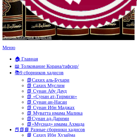
Энциклопедия хадисов
Перейти
Меню
к
содержимому
🏠 Главная
📖 Толкование Корана/тафсир/
📚9 сборников хадисов
📗Сахих аль-Бухари
📗 Сахих Муслим
📗 Сунан Абу Дауд
📗 «Сунан ат-Тирмизи»
📗 Сунан ан-Насаи
📗 Сунан Ибн Маджах
📗 Муватта имама Малика
📗Сунан ад-Дарими
📗»Муснад» имама Ахмада
📕📗📘 Разные сборники хадисов
📘 Сахих Ибн Хузайма