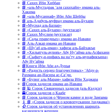
📘 Сахих Ибн Хиббан
📘 «аль-Мустадрак ‘аля сахихайн» имама аль-
Хакима
📘 «аль-Мусаннаф» Ибн Аби Шейбы
📘 аль-Адабуль-муфрад имама аль-Бухари
📘»Муснад аль-Баззар»
📘 «Сахих аль-Бухари» (мухтасар)
📘 Сахих Муслим (мухтасар)
📘 «Сады праведных» имама ан-Навави
📘 Аль-Азкар имама ан-Навави
📘 «Шу’аб аль-иман» хафиза аль-Байхакъи
📘 «Хильятуль-аулияъ» Абу Ну’айма аль-Асфахани
📘 «Сыфату-н-нифакъ ва на’ту аль-мунафикъина»
Абу Ну’айма
📘Книги Ибн Аби ад-Дунья
📘 «Радость сердец благочестивых» ‘Абду-р-
Рахмана ан-Насира ас-Са’ди.
📘 «Булюг аль-Марам» хафиза Ибн Хаджара
📘Сорок хадисов имама ан-Навави
📘 🕌 Сорок Священных хадисов (аль-Къудси)
🕋Сорок хадисов о Каабе
📘 Сорок хадисов о Чёрном камне и воде Замзама
💉 📘 «Сорок хадисов о кровопускании /хиджама/»
🥀 Сорок хадисов об установлениях шариата,
касающихся женщин