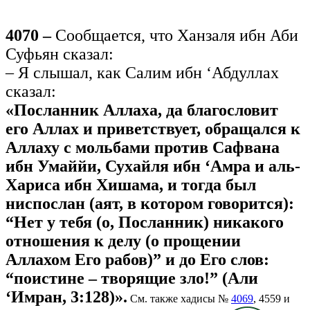
4070 –
Сообщается, что Ханзаля ибн Аби
Суфьян сказал:
– Я слышал, как Салим ибн ‘Абдуллах
сказал:
«Посланник Аллаха, да благословит
его Аллах и приветствует, обращался к
Аллаху с мольбами против Сафвана
ибн Умаййи, Сухайля ибн ‘Амра и аль-
Хариса ибн Хишама, и тогда был
ниспослан (аят, в котором говорится):
“Нет у тебя (о, Посланник) никакого
отношения к делу (о прощении
Аллахом Его рабов)” и до Его слов:
“поистине – творящие зло!” (Али
‘Имран, 3:128)».
См. также хадисы №
4069
, 4559 и