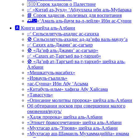
🇸🇩Сорок хадисов о Палестине
✅ «Китаб аз-Зухд» ‘Абдуллаха ибн аль-Мубарака
📘 Сорок хадисов, полезных для воспитания
🌅🌃«‘Амаль аль-йаум ва-л-лейля» Ибн ас-Сунни
🅰 Книги шейха аль-Албани
✅ Сильсилятуль-ахадис ас-сахиха
🚫 Сильсилятуль-ахадис ад-да’ифа валь-мауду’а
✅ Сахих аль-Джами’ ас-сагъир
🚫 «Да’иф аль-Джами’ ас-сагъир»
✅ «Сахих ат-Таргъиб ва-т-тархиб»
🚫 «Да’иф ат-Таргъиб ва-т-тархиб» шейха аль-
Албани
«Мишкатуль-масабих»
«Ирвауль-гъалиль»
«ас-Сунна» Ибн Абу ‘Асыма
«Китабуль-ильм» хафиза Абу Хайсама
«Тавассуль»
«Описание молитвы пророка» шейха аль-Албани
Об обтирании носков при совершении малого
омовения/вудуъ/
«Хадж пророка» шейха аль-Албани
«Этикет бракосочетания» шейха аль-Албани
«Мухтасар аль-‘Улювв» шейха аль-Албани
«Мухтасар аш-Шамаиль Мухаммадиййа» имама