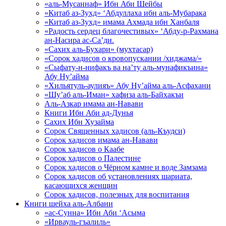
«аль-Мусаннаф» Ибн Аби Шейбы
«Китаб аз-Зухд» ‘Абдуллаха ибн аль-Мубарака
«Китаб аз-Зухд» имама Ахмада ибн Ханбаля
«Радость сердец благочестивых» ‘Абду-р-Рахмана
ан-Насира ас-Са’ди.
«Сахих аль-Бухари» (мухтасар)
«Сорок хадисов о кровопускании /хиджама/»
«Сыфату-н-нифакъ ва на’ту аль-мунафикъина»
Абу Ну’айма
«Хильятуль-аулияъ» Абу Ну’айма аль-Асфахани
«Шу’аб аль-Иман» хафиза аль-Байхакъи
Аль-Азкар имама ан-Навави
Книги Ибн Аби ад-Дунья
Сахих Ибн Хузайма
Сорок Священных хадисов (аль-Къудси)
Сорок хадисов имама ан-Навави
Сорок хадисов о Каабе
Сорок хадисов о Палестине
Сорок хадисов о Чёрном камне и воде Замзама
Сорок хадисов об установлениях шариата,
касающихся женщин
Сорок хадисов, полезных для воспитания
Книги шейха аль-Албани
«ас-Сунна» Ибн Аби ‘Асыма
«Ирвауль-гъалиль»