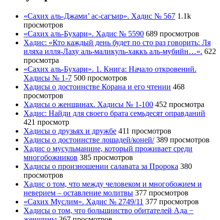
«Сахих аль-Джами’ ас-сагъир». Хадис № 567
1.1k
просмотров
«Сахих аль-Бухари». Хадис № 5590
689 просмотров
Хадис: «Кто каждый день будет по сто раз говорить: Ля
иляха илля-Лаху аль-маликуль-хаккъ аль-мубийн…».
622
просмотра
«Сахих аль-Бухари». 1. Книга: Начало откровений.
Хадисы № 1-7
500 просмотров
Хадисы о достоинстве Корана и его чтении
468
просмотров
Хадисы о женщинах. Хадисы № 1-100
452 просмотра
Хадис: Найди для своего брата семьдесят оправданий
421 просмотр
Хадисы о друзьях и дружбе
411 просмотров
Хадисы о достоинстве лошадей/коней/
389 просмотров
Хадис о мусульманине, который проживает среди
многобожников
385 просмотров
Хадисы о произношении салавата за Пророка
380
просмотров
Хадис о том, что между человеком и многобожием и
неверием – оставление молитвы
377 просмотров
«Сахих Муслим». Хадис № 2749/11
377 просмотров
Хадисы о том, что большинство обитателей Ада −
женщины
367 просмотров