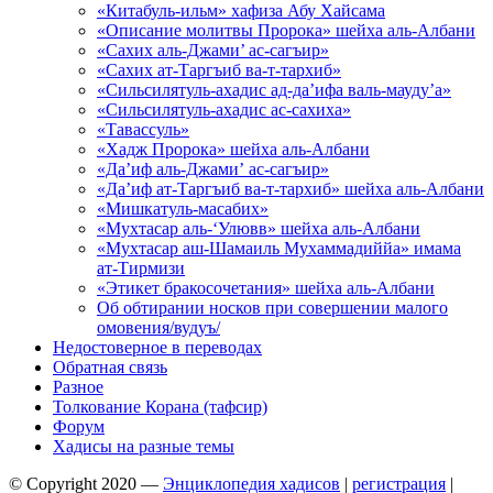
«Китабуль-ильм» хафиза Абу Хайсама
«Описание молитвы Пророка» шейха аль-Албани
«Сахих аль-Джами’ ас-сагъир»
«Сахих ат-Таргъиб ва-т-тархиб»
«Сильсилятуль-ахадис ад-да’ифа валь-мауду’а»
«Сильсилятуль-ахадис ас-сахиха»
«Тавассуль»
«Хадж Пророка» шейха аль-Албани
«Да’иф аль-Джами’ ас-сагъир»
«Да’иф ат-Таргъиб ва-т-тархиб» шейха аль-Албани
«Мишкатуль-масабих»
«Мухтасар аль-‘Улювв» шейха аль-Албани
«Мухтасар аш-Шамаиль Мухаммадиййа» имама
ат-Тирмизи
«Этикет бракосочетания» шейха аль-Албани
Об обтирании носков при совершении малого
омовения/вудуъ/
Недостоверное в переводах
Обратная связь
Разное
Толкование Корана (тафсир)
Форум
Хадисы на разные темы
© Copyright 2020 —
Энциклопедия хадисов
|
регистрация
|