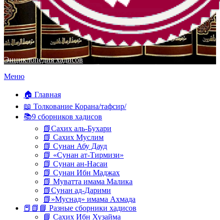
Энциклопедия хадисов
Перейти
Меню
к
содержимому
🏠 Главная
📖 Толкование Корана/тафсир/
📚9 сборников хадисов
📗Сахих аль-Бухари
📗 Сахих Муслим
📗 Сунан Абу Дауд
📗 «Сунан ат-Тирмизи»
📗 Сунан ан-Насаи
📗 Сунан Ибн Маджах
📗 Муватта имама Малика
📗Сунан ад-Дарими
📗»Муснад» имама Ахмада
📕📗📘 Разные сборники хадисов
📘 Сахих Ибн Хузайма