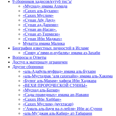
9 сборников хадисов/кутуб тис’а/
«Муснад» имама Ахмада
«Сахих аль-Бухари»
«Сахих Муслим»
«Сунан Абу Дауд»
«Сунан ад-Дарими»
«Сунан ан-Насаи».
«Сунан ат-Тирмизи»
«Сунан Ибн Маджах»
Муватта имама Малика
Биографии известных личностей в Исламе
«Сияру а’лями-н-нубаляъ» имама аз-Захаби
Вопросы и Ответы
Доступ к материалу ограничен
Другие сборники
«аль-Адабуль-муфрад» имама аль-Бухари
«аль-Мустадрак ‘аля сахихайн» имама аль-Хакима
«Булюг аль-Марам» хафиза Ибн Хаджара
«ВЕХИ ПРОРОЧЕСКОЙ СУННЫ»
«Муснад аль-Баззар»
«Сады праведных» имама ан-Навави
«Сахих Ибн Хиббан»
«Сахих Муслим» (мухтасар)
«‘Амаль аль-йаум ва-л-лейля» Ибн ас-Сунни
«аль-Му’джам аль-Кабир» ат-Табарани