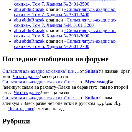
сахиха». Том 7. Хадисы № 3401-3500
abu abduRrazak
к записи
«Сильсилятуль-ахадис ас-
сахиха». Том 7. Хадисы № 3301-3400
abu abduRrazak
к записи
«Сильсилятуль-ахадис ас-
сахиха». Том 7. Хадисы №№ 3101-3200
abu abduRrazak
к записи
«Сильсилятуль-ахадис ас-
сахиха». Том 6. Хадисы № 2901-3000
abu abduRrazak
к записи
«Сильсилятуль-ахадис ас-
сахиха». Том 6. Хадисы № 2601-2700
Последние сообщения на форуме
Сильсиля аль-ахадис ас-сахиха" ше …
от
Sultan
Уа джазак, брат
мой.
Читать далее
2 месяца назад
Сильсиля аль-ахадис ас-сахиха" ше …
от
Мухаммад
Ва
‘алейкум салям ва рахмату-Ллахи ва баракатух! там во второй
ча …
Читать далее
2 месяца назад
Сильсиля аль-ахадис ас-сахиха" ше …
от
Sultan
.Салам
алейкум ? Здесь разве нет опечатки в русском وبك نحيا وب
…
Читать далее
2 месяца назад
Рубрики