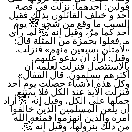
قولين: أحدهما: نزلت في قصة
أحد واختلف القائلون بذلك فقيل
السبب ما وقع من شجه ﵊ يوم
أحد كما مرّ، وقيل إنه ﵊ لما رأى
ما فعلوا بحمزة من المثلة قال:
«لأمثلن بسبعين منهم» فنزلت.
وقيل: أراد أن يدعو عليهم
بالاستئصال فنزلت لعلمه أن
أكثرهم يسلمون. قال القفال:
وكل هذه الأشياء حصلت يوم أُحد
فنزلت الآية عند الكل فلا يمتنع
حملها على الكل، وقيل إنه ﵊ أراد
أن يلعن المسلمين الذين خالفوا
أمره والذين انهزموا فمنعه الله
من ذلك بنزولها، وقيل إنه ﵊.