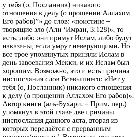
у тебя (о, Посланник) никакого
отношения к делу (о прощении Аллахом
Его рабов)”» до слов: «поистине –
творящие зло (Али ‘Имран, 3:128)», то
есть, либо они примут Ислам, либо будут
наказаны, если умрут неверующими. Но
все трое упомянутых приняли Ислам в
день завоевания Мекки, и их Ислам был
хорошим. Возможно, это и есть причина
ниспослания слов Всевышнего: «Нет у
тебя (о, Посланник) никакого отношения
к делу (о прощении Аллахом Его рабов)».
Автор книги (аль-Бухари. – Прим. пер.)
упомянул в этой главе две причины
ниспослания данного аята, вторая из
которых передаётся с прерванным
иснадом/мурсаль/. Возможно, что этот