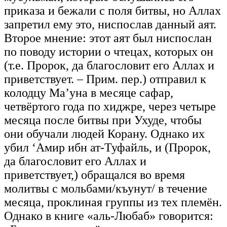
приказа и бежали с поля битвы, но Аллах
запретил ему это, ниспослав данный аят.
Второе мнение: этот аят был ниспослан
по поводу истории о чтецах, которых он
(т.е. Пророк, да благословит его Аллах и
приветствует. – Прим. пер.) отправил к
колодцу Ма’уна в месяце сафар,
четвёртого года по хиджре, через четыре
месяца после битвы при Ухуде, чтобы
они обучали людей Корану. Однако их
убил ‘Амир ибн ат-Туфайль, и (Пророк,
да благословит его Аллах и
приветствует,) обращался во время
молитвы с мольбами/къунут/ в течение
месяца, проклиная группы из тех племён.
Однако в книге «аль-Любаб» говорится: