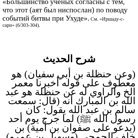
«Большинство учёных согласны с тем,
что этот (аят был ниспослан) по поводу
событий битвы при Ухуде».
См. «Иршаду-с-
сари» (6/303-304).
شرح الحديث
(وعن حنظلة بن أبي سفيان) هو
معطوف على قوله أخبرنا معمر
الخ والراوي له عن حنظلة هو عبد
الله بن المبارك أنه (قال: سمعت
سالم بن عبد الله يقول: كان
رسول الله ﷺ) لما جرح يوم أحد
(يدعو على صفوان بن أمية) بن
خلف الجمحي (وسهيل بن عمرو)