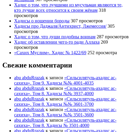
Хадис о том, что лучшими из мусульман являются те,
кто лучше всех относится к своим жёнам
318
просмотров
Хадисы о ношении бороды
307 просмотров
Хадисы про Даджаля/Антихрист, Лжемессия/
305
просмотров
Хадис о том, что души подобны воинам
287 просмотров
Хадис об оставлении чего-то ради Аллаха
269
просмотров
«Сахих Муслим». Хадис № 1422/69
252 просмотра
Свежие комментарии
abu abduRrazak
к записи
«Сильсилятуль-ахадис ас-
сахиха». Том 9. Хадисы №№ 4001-4035
abu abduRrazak
к записи
«Сильсилятуль-ахадис ас-
сахиха». Том 8. Хадисы №№ 3937-4000
abu abduRrazak
к записи
«Сильсилятуль-ахадис ас-
сахиха». Том 8. Хадисы №№ 3601-3700
abu abduRrazak
к записи
«Сильсилятуль-ахадис ас-
сахиха». Том 8. Хадисы №№ 3501-3600
abu abduRrazak
к записи
«Сильсилятуль-ахадис ас-
сахиха». Том 8. Хадисы № 3501-4000
abu abduRrazak
к записи
«Сильсилятуль-ахадис ас-