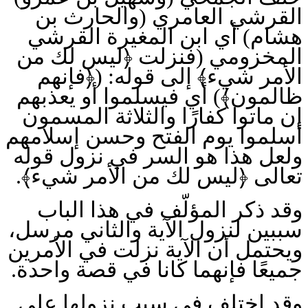
القرشي العامري (والحارث بن
هشام) أي ابن المغيرة القرشي
المخزومي (فنزلت ﴿ليس لك من
الأمر شيء﴾ إلى قوله: (﴿فإنهم
ظالمون﴾) أي فيسلموا أو يعذبهم
إن ماتوا كفارًا والثلاثة المسمون
أسلموا يوم الفتح وحسن إسلامهم
ولعل هذا هو السر في نزول قوله
تعالى ﴿ليس لك من الأمر شيء﴾.
وقد ذكر المؤلّف في هذا الباب
سببين لنزول الآية والثاني مرسل،
ويحتمل أن الآية نزلت في الأمرين
جميعًا فإنهما كانا في قصة واحدة.
وقد اختلف في سبب نزولها على