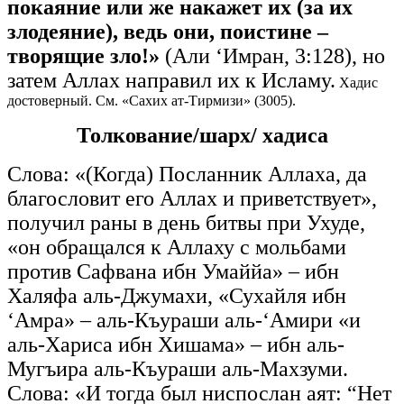
покаяние или же накажет их (за их
злодеяние), ведь они, поистине –
творящие зло!»
(Али ‘Имран, 3:128), но
затем Аллах направил их к Исламу.
Хадис
достоверный. См. «Сахих ат-Тирмизи» (3005).
Толкование/шарх/ хадиса
Слова: «(Когда) Посланник Аллаха, да
благословит его Аллах и приветствует»,
получил раны в день битвы при Ухуде,
«он обращался к Аллаху с мольбами
против Сафвана ибн Умаййа» – ибн
Халяфа аль-Джумахи, «Сухайля ибн
‘Амра» – аль-Къураши аль-‘Амири «и
аль-Хариса ибн Хишама» – ибн аль-
Мугъира аль-Къураши аль-Махзуми.
Слова: «И тогда был ниспослан аят: “Нет