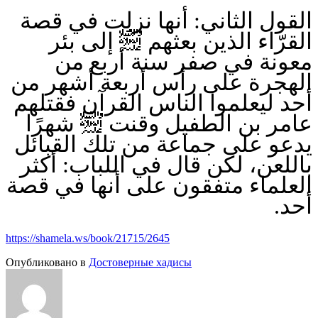
القول الثاني: أنها نزلت في قصة
القرّاء الذين بعثهم ﵊ إلى بئر
معونة في صفر سنة أربع من
الهجرة على رأس أربعة أشهر من
أحد ليعلموا الناس القرآن فقتلهم
عامر بن الطفيل وقنت ﵊ شهرًا
يدعو على جماعة من تلك القبائل
باللعن، لكن قال في اللباب: أكثر
العلماء متفقون على أنها في قصة
أحد.
https://shamela.ws/book/21715/2645
Опубликовано в
Достоверные хадисы