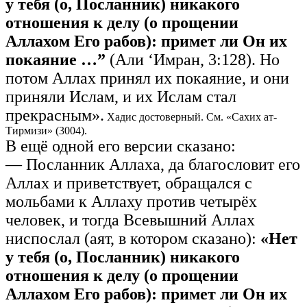
у тебя (о, Посланник) никакого
отношения к делу (о прощении
Аллахом Его рабов): примет ли Он их
покаяние …”
(Али ‘Имран, 3:128). Но
потом Аллах принял их покаяние, и они
приняли Ислам, и их Ислам стал
прекрасным».
Хадис достоверный. См. «Сахих ат-
Тирмизи» (3004).
В ещё одной его версии сказано:
— Посланник Аллаха, да благословит его
Аллах и приветствует, обращался с
мольбами к Аллаху против четырёх
человек, и тогда Всевышний Аллах
ниспослал (аят, в котором сказано):
«Нет
у тебя (о, Посланник) никакого
отношения к делу (о прощении
Аллахом Его рабов): примет ли Он их