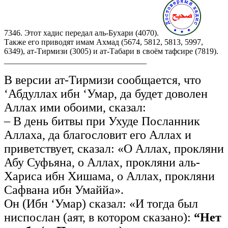
7346. Этот хадис передал аль-Бухари (4070).
Также его приводят имам Ахмад (5674, 5812, 5813, 5997,
6349), ат-Тирмизи (3005) и ат-Табари в своём тафсире (7819).
___________________________________
В версии ат-Тирмизи сообщается, что
‘Абдуллах ибн ‘Умар, да будет доволен
Аллах ими обоими, сказал:
– В день битвы при Ухуде Посланник
Аллаха, да благословит его Аллах и
приветствует, сказал: «О Аллах, прокляни
Абу Суфьяна, о Аллах, прокляни аль-
Хариса ибн Хишама, о Аллах, прокляни
Сафвана ибн Умаййа».
Он (Ибн ‘Умар) сказал: «И тогда был
ниспослан (аят, в котором сказано):
“Нет