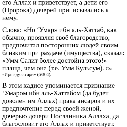
его Аллах и приветствует, а дети его
(Пророка) дочерей приписывались к
нему.
Слова: «Но ‘Умар» ибн аль-Хаттаб, как
обычно, проявляя своё благородство,
предпочитал посторонних людей своим
близким при раздаче (имущества), сказал:
«Умм Салит более достойна этого!» –
плаща, чем она (т.е. Умм Кульсум).
См.
«Иршаду-с-сари» (6/304).
В этом хадисе упоминается признание
‘Умаром ибн аль-Хаттабом (да будет
доволен им Аллах) права ансаров и их
предпочтение перед своей женой,
дочерью дочери Посланника Аллаха, да
благословит его Аллах и приветствует.