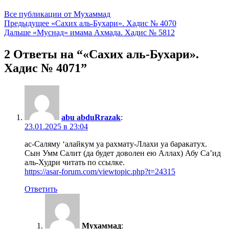
Все публикации от Мухаммад
Навигация
Предыдущее
«Сахих аль-Бухари». Хадис № 4070
Дальше
«Муснад» имама Ахмада. Хадис № 5812
по
записям
2 Ответы на “«Сахих аль-Бухари».
Хадис № 4071”
abu abduRrazak
:
23.01.2025 в 23:04
ас-Саляму ‘алайкум уа рахмату-Ллахи уа баракатух.
Сын Умм Салит (да будет доволен ею Аллах) Абу Са’ид
аль-Худри читать по ссылке.
https://asar-forum.com/viewtopic.php?t=24315
Ответить
Мухаммад
: