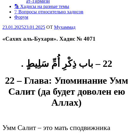
ат-Тирмизи
🔡 Хадисы на разные темы
❔ Вопросы относительно хадисов
Форум
Опубликовано
23.01.2025
23.01.2025
OT
Мухаммад
«Сахих аль-Бухари». Хадис № 4071
22 – باب ذِكْرِ أُمِّ سَلِيطٍ .
22 – Глава: Упоминание Умм
Салит (да будет доволен ею
Аллах)
Умм Салит – это мать сподвижника