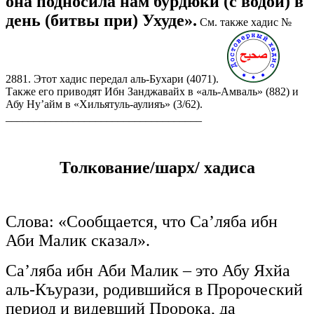
она подносила нам бурдюки (с водой) в
день (битвы при) Ухуде».
См. также хадис №
2881. Этот хадис передал аль-Бухари (4071).
Также его приводят Ибн Занджавайх в «аль-Амваль» (882) и
Абу Ну’айм в «Хильятуль-аулияъ» (3/62).
___________________________________
Толкование/шарх/ хадиса
Слова: «Сообщается, что Са’ляба ибн
Аби Малик сказал».
Са’ляба ибн Аби Малик – это Абу Яхйа
аль-Къурази, родившийся в Пророческий
период и видевший Пророка, да