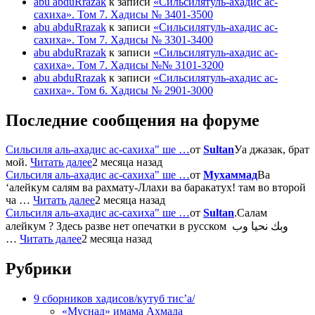
abu abduRrazak
к записи
«Сильсилятуль-ахадис ас-
сахиха». Том 7. Хадисы № 3401-3500
abu abduRrazak
к записи
«Сильсилятуль-ахадис ас-
сахиха». Том 7. Хадисы № 3301-3400
abu abduRrazak
к записи
«Сильсилятуль-ахадис ас-
сахиха». Том 7. Хадисы №№ 3101-3200
abu abduRrazak
к записи
«Сильсилятуль-ахадис ас-
сахиха». Том 6. Хадисы № 2901-3000
Последние сообщения на форуме
Сильсиля аль-ахадис ас-сахиха" ше …
от
Sultan
Уа джазак, брат
мой.
Читать далее
2 месяца назад
Сильсиля аль-ахадис ас-сахиха" ше …
от
Мухаммад
Ва
‘алейкум салям ва рахмату-Ллахи ва баракатух! там во второй
ча …
Читать далее
2 месяца назад
Сильсиля аль-ахадис ас-сахиха" ше …
от
Sultan
.Салам
алейкум ? Здесь разве нет опечатки в русском وبك نحيا وب
…
Читать далее
2 месяца назад
Рубрики
9 сборников хадисов/кутуб тис’а/
«Муснад» имама Ахмада