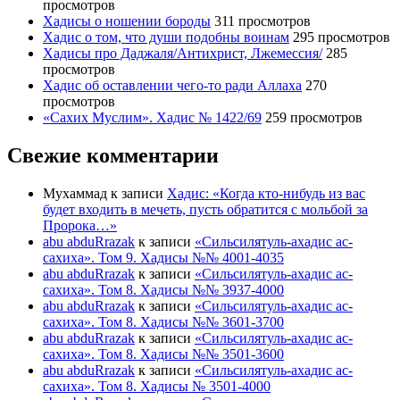
просмотров
Хадисы о ношении бороды
311 просмотров
Хадис о том, что души подобны воинам
295 просмотров
Хадисы про Даджаля/Антихрист, Лжемессия/
285
просмотров
Хадис об оставлении чего-то ради Аллаха
270
просмотров
«Сахих Муслим». Хадис № 1422/69
259 просмотров
Свежие комментарии
Мухаммад
к записи
Хадис: «Когда кто-нибудь из вас
будет входить в мечеть, пусть обратится с мольбой за
Пророка…»
abu abduRrazak
к записи
«Сильсилятуль-ахадис ас-
сахиха». Том 9. Хадисы №№ 4001-4035
abu abduRrazak
к записи
«Сильсилятуль-ахадис ас-
сахиха». Том 8. Хадисы №№ 3937-4000
abu abduRrazak
к записи
«Сильсилятуль-ахадис ас-
сахиха». Том 8. Хадисы №№ 3601-3700
abu abduRrazak
к записи
«Сильсилятуль-ахадис ас-
сахиха». Том 8. Хадисы №№ 3501-3600
abu abduRrazak
к записи
«Сильсилятуль-ахадис ас-
сахиха». Том 8. Хадисы № 3501-4000