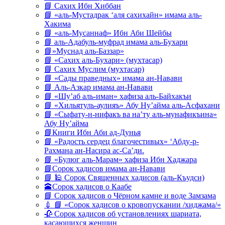
📘 Сахих Ибн Хиббан
📘 «аль-Мустадрак ‘аля сахихайн» имама аль-
Хакима
📘 «аль-Мусаннаф» Ибн Аби Шейбы
📘 аль-Адабуль-муфрад имама аль-Бухари
📘»Муснад аль-Баззар»
📘 «Сахих аль-Бухари» (мухтасар)
📘 Сахих Муслим (мухтасар)
📘 «Сады праведных» имама ан-Навави
📘 Аль-Азкар имама ан-Навави
📘 «Шу’аб аль-иман» хафиза аль-Байхакъи
📘 «Хильятуль-аулияъ» Абу Ну’айма аль-Асфахани
📘 «Сыфату-н-нифакъ ва на’ту аль-мунафикъина»
Абу Ну’айма
📘Книги Ибн Аби ад-Дунья
📘 «Радость сердец благочестивых» ‘Абду-р-
Рахмана ан-Насира ас-Са’ди.
📘 «Булюг аль-Марам» хафиза Ибн Хаджара
📘Сорок хадисов имама ан-Навави
📘 🕌 Сорок Священных хадисов (аль-Къудси)
🕋Сорок хадисов о Каабе
📘 Сорок хадисов о Чёрном камне и воде Замзама
💉 📘 «Сорок хадисов о кровопускании /хиджама/»
🥀 Сорок хадисов об установлениях шариата,
касающихся женщин