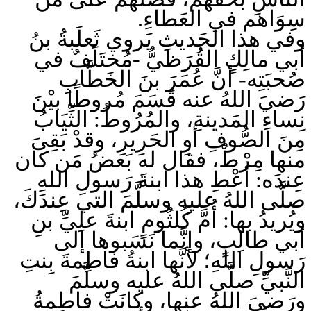
سِوَاهم في العَطاءِ.
وفي هذا الحَديثِ يَروي ثَعلَبةُ بنُ
أبي مالِكٍ القُرَظيُّ -مُختَلَفٌ في
صُحبَتِه- أنَّ عُمَرَ بنَ الخَطَّابِ
رَضيَ اللهُ عنه قَسَمَ مُروطًا بيْنَ
نِساءِ المَدينةِ، والمُرُوطُ: الثِّيَابُ
مِنَ الصُّوفِ أوِ الحَرِيرِ، وقدْ بَقِىَ
منها مِرْطٌ، فقال له بَعضُ مَن كان
عِندَه: أعْطِ هذا ابنةَ رَسولِ اللهِ
صلَّى اللهُ عليه وسلَّمَ التي عِندَكَ،
ويُريدُ بها: أُمَّ كُلثُومٍ ابنةَ علِيِّ بنِ
أبي طالِبٍ، وإنَّما نَسَبوها إلى
رَسولِ اللهِ؛ لأنَّها ابنةُ فاطِمةَ بِنتِ
النَّبيِّ صلَّى اللهُ عليه وسلَّمَ
ورَضيَ اللهُ عنها، وكانَتْ فاطِمةُ