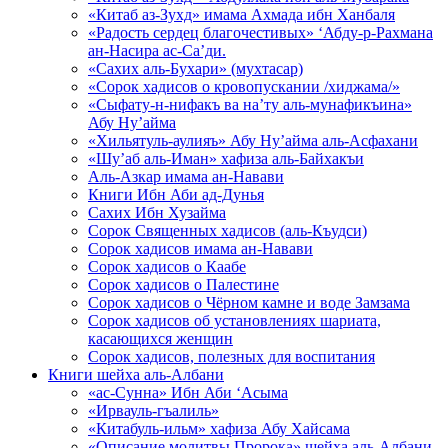
«Китаб аз-Зухд» имама Ахмада ибн Ханбаля
«Радость сердец благочестивых» ‘Абду-р-Рахмана
ан-Насира ас-Са’ди.
«Сахих аль-Бухари» (мухтасар)
«Сорок хадисов о кровопускании /хиджама/»
«Сыфату-н-нифакъ ва на’ту аль-мунафикъина»
Абу Ну’айма
«Хильятуль-аулияъ» Абу Ну’айма аль-Асфахани
«Шу’аб аль-Иман» хафиза аль-Байхакъи
Аль-Азкар имама ан-Навави
Книги Ибн Аби ад-Дунья
Сахих Ибн Хузайма
Сорок Священных хадисов (аль-Къудси)
Сорок хадисов имама ан-Навави
Сорок хадисов о Каабе
Сорок хадисов о Палестине
Сорок хадисов о Чёрном камне и воде Замзама
Сорок хадисов об установлениях шариата,
касающихся женщин
Сорок хадисов, полезных для воспитания
Книги шейха аль-Албани
«ас-Сунна» Ибн Аби ‘Асыма
«Ирвауль-гъалиль»
«Китабуль-ильм» хафиза Абу Хайсама
«Описание молитвы Пророка» шейха аль-Албани