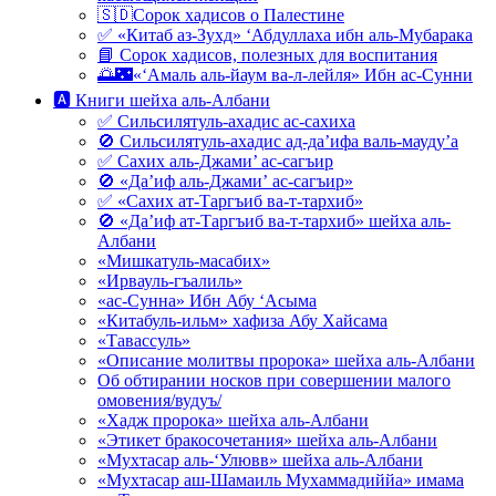
🇸🇩Сорок хадисов о Палестине
✅ «Китаб аз-Зухд» ‘Абдуллаха ибн аль-Мубарака
📘 Сорок хадисов, полезных для воспитания
🌅🌃«‘Амаль аль-йаум ва-л-лейля» Ибн ас-Сунни
🅰 Книги шейха аль-Албани
✅ Сильсилятуль-ахадис ас-сахиха
🚫 Сильсилятуль-ахадис ад-да’ифа валь-мауду’а
✅ Сахих аль-Джами’ ас-сагъир
🚫 «Да’иф аль-Джами’ ас-сагъир»
✅ «Сахих ат-Таргъиб ва-т-тархиб»
🚫 «Да’иф ат-Таргъиб ва-т-тархиб» шейха аль-
Албани
«Мишкатуль-масабих»
«Ирвауль-гъалиль»
«ас-Сунна» Ибн Абу ‘Асыма
«Китабуль-ильм» хафиза Абу Хайсама
«Тавассуль»
«Описание молитвы пророка» шейха аль-Албани
Об обтирании носков при совершении малого
омовения/вудуъ/
«Хадж пророка» шейха аль-Албани
«Этикет бракосочетания» шейха аль-Албани
«Мухтасар аль-‘Улювв» шейха аль-Албани
«Мухтасар аш-Шамаиль Мухаммадиййа» имама