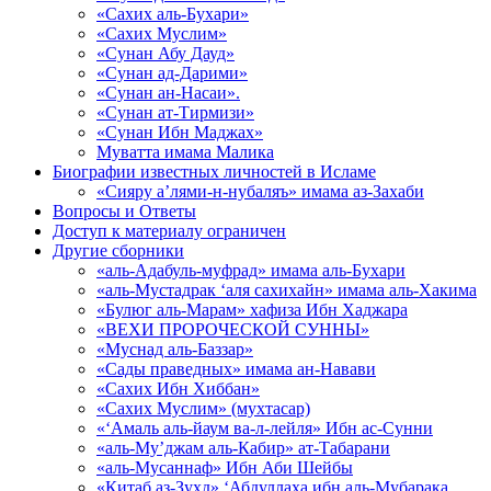
«Сахих аль-Бухари»
«Сахих Муслим»
«Сунан Абу Дауд»
«Сунан ад-Дарими»
«Сунан ан-Насаи».
«Сунан ат-Тирмизи»
«Сунан Ибн Маджах»
Муватта имама Малика
Биографии известных личностей в Исламе
«Сияру а’лями-н-нубаляъ» имама аз-Захаби
Вопросы и Ответы
Доступ к материалу ограничен
Другие сборники
«аль-Адабуль-муфрад» имама аль-Бухари
«аль-Мустадрак ‘аля сахихайн» имама аль-Хакима
«Булюг аль-Марам» хафиза Ибн Хаджара
«ВЕХИ ПРОРОЧЕСКОЙ СУННЫ»
«Муснад аль-Баззар»
«Сады праведных» имама ан-Навави
«Сахих Ибн Хиббан»
«Сахих Муслим» (мухтасар)
«‘Амаль аль-йаум ва-л-лейля» Ибн ас-Сунни
«аль-Му’джам аль-Кабир» ат-Табарани
«аль-Мусаннаф» Ибн Аби Шейбы
«Китаб аз-Зухд» ‘Абдуллаха ибн аль-Мубарака