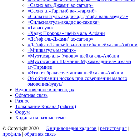
«Сахих аль-Джами’ ас-сагъир»
«Сахих ат-Таргъиб ва-т-тархиб»
«Сильсилятуль-ахадис ад-да’ифа валь-мауду’а»
«Сильсилятуль-ахадис ас-сахиха»
«Тавассуль»
«Хадж Пророка» шейха аль-Албани
«Да’иф аль-Джами’ ас-сагъир»
«Да’иф ат-Таргъиб ва-т-тархиб» шейха аль-Албани
«Мишкатуль-масабих»
«Мухтасар аль-‘Улювв» шейха аль-Албани
«Мухтасар аш-Шамаиль Мухаммадиййа» имама
ат-Тирмизи
«Этикет бракосочетания» шейха аль-Албани
Об обтирании носков при совершении малого
омовения/вудуъ/
Недостоверное в переводах
Обратная связь
Разное
Толкование Корана (тафсир)
Форум
Хадисы на разные темы
© Copyright 2020 —
Энциклопедия хадисов
|
регистрация
|
профиль
|
обратная связь
Wisteria Theme by
WPFriendship
⋅
Powered by
WordPress