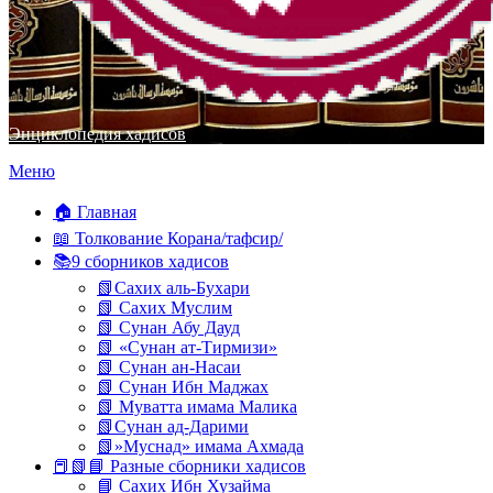
Энциклопедия хадисов
Перейти
Меню
к
содержимому
🏠 Главная
📖 Толкование Корана/тафсир/
📚9 сборников хадисов
📗Сахих аль-Бухари
📗 Сахих Муслим
📗 Сунан Абу Дауд
📗 «Сунан ат-Тирмизи»
📗 Сунан ан-Насаи
📗 Сунан Ибн Маджах
📗 Муватта имама Малика
📗Сунан ад-Дарими
📗»Муснад» имама Ахмада
📕📗📘 Разные сборники хадисов
📘 Сахих Ибн Хузайма