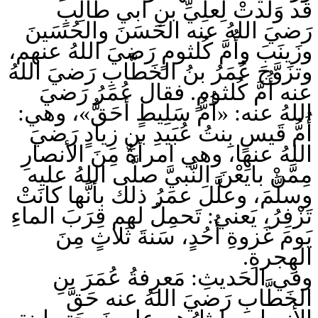
قد وَلَدتْ لِعلِيِّ بنِ أبي طالِبٍ
رَضيَ اللهُ عنه الحَسَنَ والحُسَينَ
وزَينَبَ وأُمَّ كُلثومٍ رَضيَ اللهُ عنهم،
وتزَوَّجَ عُمَرُ بنُ الخَطَّابِ رَضيَ اللهُ
عنه أُمَّ كُلثومٍ. فقال عُمَرُ رَضيَ
اللهُ عنه: «أُمُّ سَلِيطٍ أحَقُّ»، وهي:
أُمُّ قَيسٍ بِنتُ عُبَيدِ بنِ زِيادٍ رَضيَ
اللهُ عنها، وهي امرأةٌ مِنَ الأنصارِ
مِمَّنْ بايَعْنَ النَّبيَّ صلَّى اللهُ عليه
وسلَّمَ، وعلَّلَ عمَرُ ذلك بأنَّها كانَتْ
تَزْفِرُ، يَعني: تَحمِلُ لهم قِرَبَ الماءِ
يَومَ غَزوةِ أُحُدٍ، سَنةَ ثَلاثٍ مِنَ
الهِجرةِ.
وفي الحَديثِ: مَعرِفةُ عُمَرَ بنِ
الخَطَّابِ رَضيَ اللهُ عنه حَقَّ