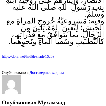
الأنصارِ، وإيثارُهم على زَوجَتِه ابنةِ
بِنتِ رَسولِ اللهِ صلَّى اللهُ عليه
وسلَّمَ.
وفيه: مَشروعيَّةُ خُروجِ المرأةِ مع
الجَيشِ؛ لِتُعينَ المُقاتِلينَ مِنَ
الرِّجالِ، بما يَتوافَقُ مع قُدُراتِها،
كالتَّطبيبِ وسُقيا الماءِ ونَحوِهما.
https://dorar.net/hadith/sharh/16263
Опубликовано в
Достоверные хадисы
Опубликовал
Мухаммад