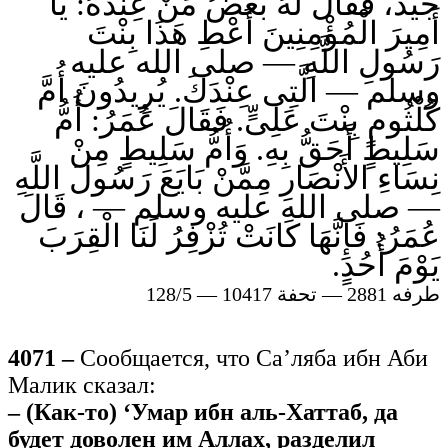
جَيِّدٌ، فَقَالَ لَهُ بَعْضُ مَنْ عِنْدَهُ: يَا
أَمِيرَ الْمُؤْمِنِينَ أَعْطِ هَذَا بِنْتَ
رَسُولِ اللَّهِ — صلى الله عليه
وسلم — الَّتِى عِنْدَكَ. يُرِيدُونَ أُمَّ
كُلْثُومٍ بِنْتَ عَلِىٍّ. فَقَالَ عُمَرُ: أُمُّ
سَلِيطٍ أَحَقُّ بِهِ. وَأُمُّ سَلِيطٍ مِنْ
نِسَاءِ الأَنْصَارِ مِمَّنْ بَايَعَ رَسُولَ اللَّهِ
— صلى الله عليه وسلم — ، قَالَ
عُمَرُ: فَإِنَّهَا كَانَتْ تُزْفِرُ لَنَا الْقِرَبَ
يَوْمَ أُحُدٍ.
طرفه 2881 — تحفة 10417 — 128/5
4071 –
Сообщается, что Са’ляба ибн Аби
Малик сказал:
– (Как-то) ‘Умар ибн аль-Хаттаб, да
будет доволен им Аллах, разделил