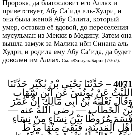
Пророка, да благословит его Аллах и
приветствует, Абу Са’ида аль-Худри, и
она была женой Абу Салита, который
умер, оставив её вдовой, до переселения
мусульман из Мекки в Медину. Затем она
вышла замуж за Малика ибн Синана аль-
Худри, и родила ему Абу Са’ида, да будет
доволен им Аллах.
См. «Фатхуль-Бари» (7/367).
حَدَّثَنَا يَحْيَى بْنُ بُكَيْرٍ حَدَّثَنَا
4071 –
اللَّيْثُ عَنْ يُونُسَ عَنِ ابْنِ شِهَابٍ
وَقَالَ ثَعْلَبَةُ بْنُ أَبِى مَالِكٍ إِنَّ عُمَرَ
بْنَ الْخَطَّابِ — رضى الله عنه —
قَسَمَ مُرُوطًا بَيْنَ نِسَاءٍ مِنْ نِسَاءِ
أَهْلِ الْمَدِينَةِ، فَبَقِىَ مِنْهَا مِرْطٌ