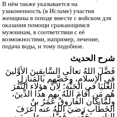
В нём также указывается на
узаконенность (в Исламе) участия
женщины в походе вместе с войском для
оказания помощи сражающимся
мужчинам, в соответствии с её
возможностями, например, лечение,
подача воды, и тому подобное.
شرح الحديث
فَضَّلَ اللهُ تعالَى السَّابِقينَ الأوَّلينَ
في الإسلامِ، وخَصَّهم بالمَنازِلِ
العُليَا في الجَنَّةِ؛ لِأنَّ هؤلاء النَّفَرَ
هُم مَن أقامَ اللهُ بهم هذا الدِّينَ،
ولَمَّا كان الفاروقُ عُمَرُ بنُ
الخَطَّابِ رَضيَ اللهُ عنه أعرَفَ
الناسِ بحَقِّهم، فَضَّلهم على مَن