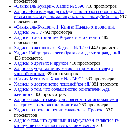
просмотров
«Сахих аль-Бухари». Хадис № 5590
718 просмотров
Хадис: «Кто каждый день будет по сто раз говорить: Ля
иляха илля-Лаху аль-маликуль-хаккъ аль-мубийн…».
617
просмотров
«Сахих аль-Бухари». 1. Книга: Начало откровений.
Хадисы № 1-7
492 просмотра
Хадисы о достоинстве Корана и его чтении
485
просмотров
Хадисы о женщинах. Хадисы № 1-100
442 просмотра
Хадис: Найди для своего брата семьдесят оправданий
433 просмотра
Хадисы о друзьях и дружбе
410 просмотров
Хадис о мусульманине, который проживает среди
многобожников
396 просмотров
«Сахих Муслим». Хадис № 2749/11
389 просмотров
Хадисы о достоинстве лошадей/коней/
381 просмотр
Хадисы о том, что большинство обитателей Ада −
женщины
366 просмотров
Хадис о том, что между человеком и многобожием и
неверием – оставление молитвы
359 просмотров
Хадисы о произношении салавата за Пророка
337
просмотров
Хадис о том, что лучшими из мусульман являются те,
кто лучше всех относится к своим жёнам
319