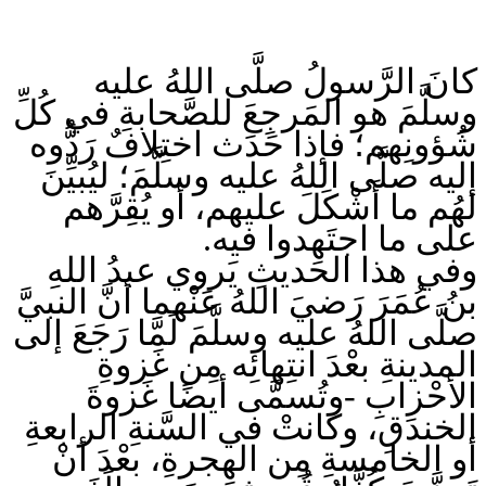
كانَ الرَّسولُ صلَّى اللهُ عليه
وسلَّمَ هو المَرجِعَ للصَّحابةِ في كُلِّ
شُؤونِهم؛ فإذا حَدَث اختِلافٌ رَدُّوه
إليه صلَّى اللهُ عليه وسلَّمَ؛ ليُبيِّنَ
لهُم ما أَشْكَلَ عليهم، أو يُقِرَّهم
على ما اجتَهدوا فيه.
وفي هذا الحَديثِ يَروي عبدُ اللهِ
بنُ عُمَرَ رَضيَ اللهُ عَنْهما أنَّ النبيَّ
صلَّى اللهُ عليه وسلَّمَ لَمَّا رَجَعَ إلى
المدينةِ بعْدَ انتِهائِه مِن غَزوةِ
الأحْزابِ -وتُسمَّى أيضًا غَزوةَ
الخندَقِ، وكانتْ في السَّنةِ الرابعةِ
أو الخامسةِ مِن الهِجرةِ، بعْدَ أنْ