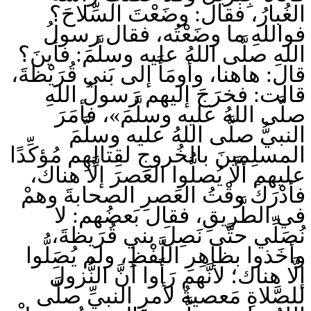
الغُبارُ، فقال: وضَعْتَ السِّلاحَ؟
فواللهِ ما وضَعْتُه، فقال رسولُ
اللهِ صلَّى اللهُ عليه وسلَّمَ: فأينَ؟
قال: هاهنا، وأومَأَ إلى بَني قُرَيْظةَ،
قالت: فخرَجَ إليهم رَسولُ اللهِ
صلَّى اللهُ عليه وسلَّمَ»، فأمَرَ
النبيُّ صلَّى اللهُ عليه وسلَّمَ
المسلِمينَ بالخُروجِ لقِتالِهِم مُؤكِّدًا
عليهم ألَّا يُصلُّوا العَصرَ إلَّا هناك،
فأدْرَكَ وقْتُ العَصرِ الصحابةَ وهمْ
في الطَّريقِ، فقال بَعضُهم: لا
نُصَلِّي حتَّى نَصِلَ بني قُرَيظةَ،
وأخَذوا بظاهِرِ اللَّفْظِ، ولم يُصَلُّوا
إلَّا هناك؛ لأنَّهم رَأَوا أنَّ النُّزولَ
للصَّلاةِ مَعصيةٌ لأمرِ النبيِّ صلَّى