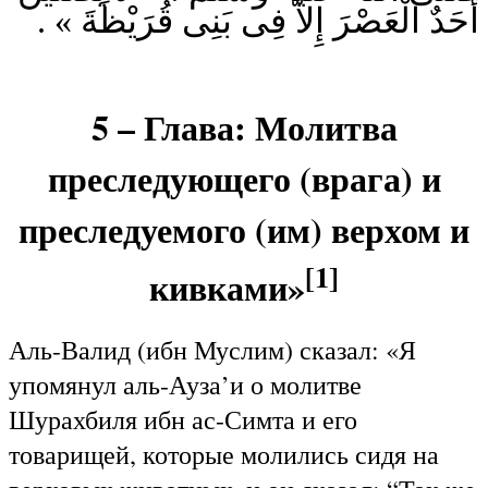
أَحَدٌ الْعَصْرَ إِلاَّ فِى بَنِى قُرَيْظَةَ » .
5 – Глава: Молитва
преследующего (врага) и
преследуемого (им) верхом и
[1]
кивками»
Аль-Валид (ибн Муслим) сказал: «Я
упомянул аль-Ауза’и о молитве
Шурахбиля ибн ас-Симта и его
товарищей, которые молились сидя на