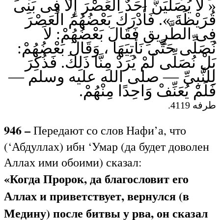
« لاَ يُصَلِّيَنَّ أَحَدٌ الْعَصْرَ إِلاَّ فِى بَنِى
قُرَيْظَةَ ». فَأَدْرَكَ بَعْضُهُمُ الْعَصْرَ
فِى الطَّرِيقِ فَقَالَ بَعْضُهُمْ: لاَ
نُصَلِّى حَتَّى نَأْتِيَهَا ، وَقَالَ بَعْضُهُمْ:
بَلْ نُصَلِّى لَمْ يُرَدْ مِنَّا ذَلِكَ. فَذُكِرَ
لِلنَّبِىِّ — صلى الله عليه وسلم —
فَلَمْ يُعَنِّفْ وَاحِدًا مِنْهُمْ.
طرفه 4119.
946 –
Передают со слов Нафи’а, что
(‘Абдуллах) ибн ‘Умар (да будет доволен
Аллах ими обоими) сказал:
«Когда Пророк, да благословит его
Аллах и приветствует, вернулся (в
Медину) после битвы у рва, он сказал