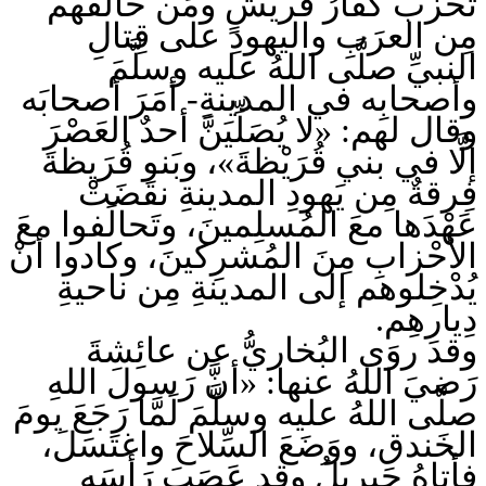
تَحزَّبَ كُفَّارُ قُريشٍ ومَن حالَفَهم
مِن العرَبِ واليهودِ على قِتالِ
النبيِّ صلَّى اللهُ عليه وسلَّمَ
وأصحابِه في المدينةِ- أمَرَ أصحابَه
وقال لهم: «لا يُصَلِّيَنَّ أحدٌ العَصْرَ
إلَّا في بني قُرَيْظةَ»، وبَنو قُرَيظةَ
فِرقةٌ مِن يَهودِ المدينةِ نقَضَتْ
عَهْدَها معَ المُسلِمينَ، وتَحالَفوا معَ
الأحْزابِ مِنَ المُشرِكينَ، وكادوا أنْ
يُدْخِلوهم إلى المدينةِ مِن ناحيةِ
دِيارِهِم.
وقد روَى البُخاريُّ عن عائِشةَ
رَضيَ اللهُ عنها: «أنَّ رَسولَ اللهِ
صلَّى اللهُ عليه وسلَّمَ لَمَّا رَجَعَ يومَ
الخَندقِ، ووَضَعَ السِّلاحَ واغتَسَلَ،
فأتاهُ جِبريلُ وقد عَصَبَ رَأسَه