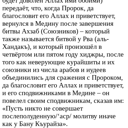
будет доволен Аллах ими обоими)
передаёт, что, когда Пророк, да
благословит его Аллах и приветствует,
вернулся в Медину после завершения
битвы Ахзаб (Союзников) – который
также называется битвой у Рва (аль-
Хандакъ), и который произошёл в
четвёртом или пятом году хиджры, после
того как неверующие курайшиты и их
союзники из числа арабов и иудеев
объединились для сражения с Пророком,
да благословит его Аллах и приветствует,
и его сподвижниками в Медине – он
повелел своим сподвижникам, сказав им:
«Пусть никто не совершает
послеполуденную/‘аср/ молитву иначе
как у Бану Къурайза».