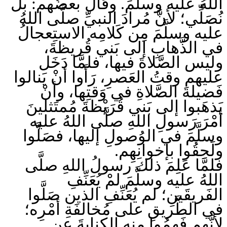
اللهُ عليه وسلَّمَ. وقال بعضُهم: بلْ
نُصَلِّي؛ لأنَّ مُرادَ النبيِّ صلَّى اللهُ
عليه وسلَّمَ مِن كَلامِه الاستِعجالُ
في الذَّهابِ إلى بَني قُريظةَ،
وليس الصَّلاةَ فيها، فلمَّا دَخَل
عليهم وقتُ العَصرِ، رَأَوا أنْ يَنالوا
فَضيلةَ الصَّلاةِ في وَقتِها، وأنْ
يَذهَبوا إلى بَني قُرَيْظةَ مُمتَثلينَ
أمْرَ رَسولِ اللهِ صلَّى اللهُ عليه
وسلَّمَ في الوُصولِ إليها، فصَلَّوا
ولَحِقُوا بإخوانِهِم.
فلمَّا عَلِمَ ذلك رسولُ اللهِ صلَّى
اللهُ عليه وسلَّمَ لمْ يُعَنِّفِ
الفَريقَينِ؛ لم يُعَنِّفِ الذين صَلَّوا
في الطَّريقِ على مُخالفَةِ أمْرِه؛
لأنَّهم فَهِمُوا منه الكِنايةَ عن