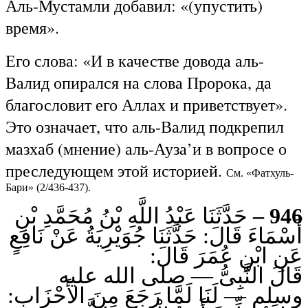
Аль-Мустамли добавил: «(упустить)
время».
Его слова: «И в качестве довода аль-
Валид опирался на слова Пророка, да
благословит его Аллах и приветствует».
Это означает, что аль-Валид подкрепил
мазхаб (мнение) аль-Ауза’и в вопросе о
преследующем этой историей.
См. «Фатхуль-
Бари» (2/436-437).
حَدَّثَنَا عَبْدُ اللَّهِ بْنُ مُحَمَّدِ بْنِ
946 –
أَسْمَاءَ قَالَ: حَدَّثَنَا جُوَيْرِيَةُ عَنْ نَافِعٍ
عَنِ ابْنِ عُمَرَ قَالَ:
قَالَ النَّبِىُّ — صلى الله عليه
وسلم — لَنَا لَمَّا رَجَعَ مِنَ الأَحْزَابِ: