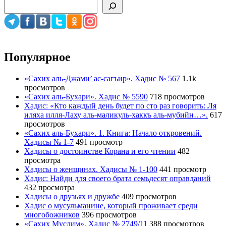
Популярное
«Сахих аль-Джами’ ас-сагъир». Хадис № 567
1.1k
просмотров
«Сахих аль-Бухари». Хадис № 5590
718 просмотров
Хадис: «Кто каждый день будет по сто раз говорить: Ля
иляха илля-Лаху аль-маликуль-хаккъ аль-мубийн…».
617
просмотров
«Сахих аль-Бухари». 1. Книга: Начало откровений.
Хадисы № 1-7
491 просмотр
Хадисы о достоинстве Корана и его чтении
482
просмотра
Хадисы о женщинах. Хадисы № 1-100
441 просмотр
Хадис: Найди для своего брата семьдесят оправданий
432 просмотра
Хадисы о друзьях и дружбе
409 просмотров
Хадис о мусульманине, который проживает среди
многобожников
396 просмотров
«Сахих Муслим». Хадис № 2749/11
388 просмотров