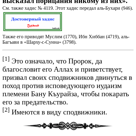
высказал порицания никому из них».
См. также хадис № 4119. Этот хадис передал аль-Бухари (946).
Также его приводят Муслим (1770), Ибн Хиббан (4719), аль-
Багъави в «Шарху-с-Сунна» (3798).
[1]
Это означало, что Пророк, да
благословит его Аллах и приветствует,
призвал своих сподвижников двинуться в
поход против исповедующего иудаизм
племени Бану Къурайза, чтобы покарать
его за предательство.
[2]
Имеются в виду сподвижники.