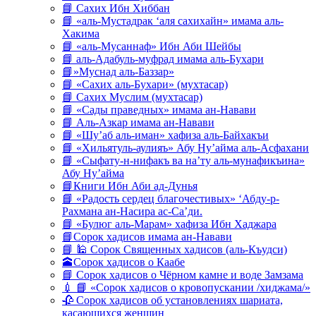
📘 Сахих Ибн Хиббан
📘 «аль-Мустадрак ‘аля сахихайн» имама аль-
Хакима
📘 «аль-Мусаннаф» Ибн Аби Шейбы
📘 аль-Адабуль-муфрад имама аль-Бухари
📘»Муснад аль-Баззар»
📘 «Сахих аль-Бухари» (мухтасар)
📘 Сахих Муслим (мухтасар)
📘 «Сады праведных» имама ан-Навави
📘 Аль-Азкар имама ан-Навави
📘 «Шу’аб аль-иман» хафиза аль-Байхакъи
📘 «Хильятуль-аулияъ» Абу Ну’айма аль-Асфахани
📘 «Сыфату-н-нифакъ ва на’ту аль-мунафикъина»
Абу Ну’айма
📘Книги Ибн Аби ад-Дунья
📘 «Радость сердец благочестивых» ‘Абду-р-
Рахмана ан-Насира ас-Са’ди.
📘 «Булюг аль-Марам» хафиза Ибн Хаджара
📘Сорок хадисов имама ан-Навави
📘 🕌 Сорок Священных хадисов (аль-Къудси)
🕋Сорок хадисов о Каабе
📘 Сорок хадисов о Чёрном камне и воде Замзама
💉 📘 «Сорок хадисов о кровопускании /хиджама/»
🥀 Сорок хадисов об установлениях шариата,
касающихся женщин