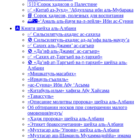
🇸🇩Сорок хадисов о Палестине
✅ «Китаб аз-Зухд» ‘Абдуллаха ибн аль-Мубарака
📘 Сорок хадисов, полезных для воспитания
🌅🌃«‘Амаль аль-йаум ва-л-лейля» Ибн ас-Сунни
🅰 Книги шейха аль-Албани
✅ Сильсилятуль-ахадис ас-сахиха
🚫 Сильсилятуль-ахадис ад-да’ифа валь-мауду’а
✅ Сахих аль-Джами’ ас-сагъир
🚫 «Да’иф аль-Джами’ ас-сагъир»
✅ «Сахих ат-Таргъиб ва-т-тархиб»
🚫 «Да’иф ат-Таргъиб ва-т-тархиб» шейха аль-
Албани
«Мишкатуль-масабих»
«Ирвауль-гъалиль»
«ас-Сунна» Ибн Абу ‘Асыма
«Китабуль-ильм» хафиза Абу Хайсама
«Тавассуль»
«Описание молитвы пророка» шейха аль-Албани
Об обтирании носков при совершении малого
омовения/вудуъ/
«Хадж пророка» шейха аль-Албани
«Этикет бракосочетания» шейха аль-Албани
«Мухтасар аль-‘Улювв» шейха аль-Албани
«Мухтасар аш-Шамаиль Мухаммадиййа» имама