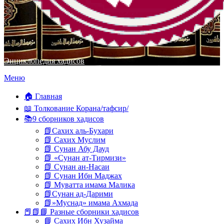
Энциклопедия хадисов
Перейти
Меню
к
содержимому
🏠 Главная
📖 Толкование Корана/тафсир/
📚9 сборников хадисов
📗Сахих аль-Бухари
📗 Сахих Муслим
📗 Сунан Абу Дауд
📗 «Сунан ат-Тирмизи»
📗 Сунан ан-Насаи
📗 Сунан Ибн Маджах
📗 Муватта имама Малика
📗Сунан ад-Дарими
📗»Муснад» имама Ахмада
📕📗📘 Разные сборники хадисов
📘 Сахих Ибн Хузайма