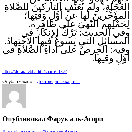
العَجَلةِ، ولم يُعَنِّفِ التاركينَ للصَّلاةِ
المؤَخِّرينَ لها عن أوَّلِ وَقْتِها؛
لِحَمْلِهم النَّهيَ على ظاهِرِه.
وفي الحديثِ: تَرْكُ الإنكارِ في
المسائِلِ التي يَسوغُ فيها الاجتِهادُ.
وفيه: الحِرصُ على أداءِ الصَّلاةِ في
أوَّلِ وقتِها.
https://dorar.net/hadith/sharh/11874
Опубликовано в
Достоверные хадисы
Опубликовал
Фарук аль-Асари
Все публикации от Фарук аль-Асари