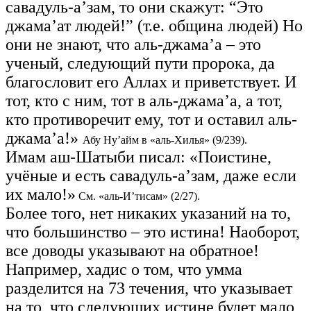
савадуль-а’зам, то они скажут: “Это
джама’ат людей!” (т.е. община людей) Но
они не знают, что аль-джама’а – это
ученый, следующий пути пророка, да
благословит его Аллах и приветствует. И
тот, кто с ним, тот в аль-джама’а, а тот,
кто противоречит ему, тот и оставил аль-
джама’а!»
Абу Ну’айм в «аль-Хилья» (9/239).
Имам аш-Шатыби писал: «Поистине,
учёные и есть савадуль-а’зам, даже если
их мало!»
См. «аль-И’тисам» (2/27).
Более того, нет никаких указаний на то,
что большинство – это истина! Наоборот,
все доводы указывают на обратное!
Например, хадис о том, что умма
разделится на 73 течения, что указывает
на то, что следующих истине будет мало,