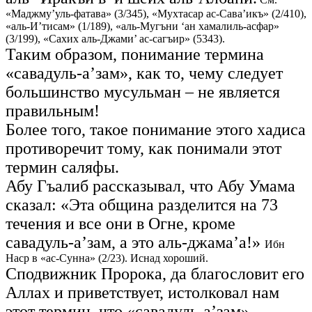
«Маджму’уль-фатава» (3/345), «Мухтасар ас-Сава’икъ» (2/410),
«аль-И’тисам» (1/189), «аль-Мугъни ‘ан хамалиль-асфар»
(3/199), «Сахих аль-Джами’ ас-сагъир» (5343).
Таким образом, понимание термина
«савадуль-а’зам», как то, чему следует
большинство мусульман – не является
правильным!
Более того, такое понимание этого хадиса
противоречит тому, как понимали этот
термин саляфы.
Абу Гъалиб рассказывал, что Абу Умама
сказал: «Эта община разделится на 73
течения и все они в Огне, кроме
савадуль-а’зам, а это аль-джама’а!»
Ибн
Наср в «ас-Сунна» (2/23). Иснад хороший.
Сподвижник Пророка, да благословит его
Аллах и приветствует, истолковал нам
этот термин, что «савадуль-а’зам»