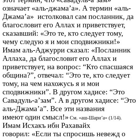
означает «аль-джама’а». А термин «аль-
Джама’а» истолковал сам посланник, да
благословит его Аллах и приветствует,
сказавший: «Это те, кто следует тому,
чему следую я и мои сподвижники!»
Имам аль-Аджурри сказал: «Посланник
Аллаха, да благословит его Аллах и
приветствует, на вопрос: “Кто спасшаяся
община?”, отвечал: “Это те, кто следует
тому, на чем нахожусь я и мои
сподвижники”. В другом хадисе: “Это
Савадуль-а’зам”. А в другом хадисе: “Это
аль-Джама’а”. Все эти названия
имеют один смысл!»
См. «аш-Шари’а» (1/14).
Имам Исхакъ ибн Рахавайх
говорил: «Если ты спросишь невежд о