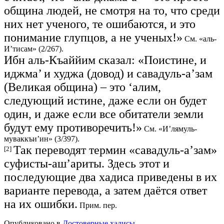
община людей, не смотря на то, что среди
них нет ученого, те ошибаются, и это
понимание глупцов, а не ученых!»
См. «аль-
И’тисам» (2/267).
Ибн аль-Къаййим сказал: «Поистине, и
иджма’ и худжа (довод) и савадуль-а’зам
(Великая община) – это ‘алим,
следующий истине, даже если он будет
один, и даже если все обитатели земли
будут ему противоречить!»
См. «И’лямуль-
муваккъи’ин» (3/397).
Так переводят термин «савадуль-а’зам»
[2]
суфисты-аш’ариты. Здесь этот и
последующие два хадиса приведены в их
варианте перевода, а затем даётся ответ
на их ошибки.
Прим. пер.
Опубликовано в
Достоверные хадисы