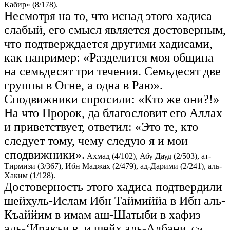
Кабир» (8/178).
Несмотря на то, что иснад этого хадиса
слабый, его смысл является достоверным,
что подтверждается другими хадисами,
как например:
«Разделится моя община
на семьдесят три течения. Семьдесят две
группы в Огне, а одна в Раю».
Сподвижники спросили: «Кто же они?!»
На что Пророк, да благословит его Аллах
и приветствует, ответил: «Это те, кто
следует тому, чему следую я и мои
сподвижники».
Ахмад (4/102), Абу Дауд (2/503), ат-
Тирмизи (3/367), Ибн Маджах (2/479), ад-Дарими (2/241), аль-
Хаким (1/128).
Достоверность этого хадиса подтвердили
шейхуль-Ислам Ибн Таймиййа в Ибн аль-
Къаййим в имам аш-Шатыби в хафиз
аль-‘Иракъи в и шейх аль-Албани.
См.