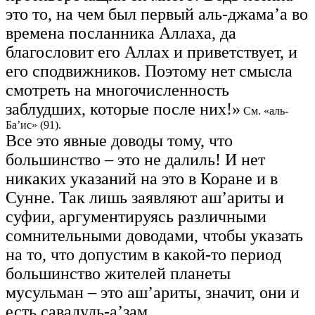
это то, на чем был первый аль-джама’а во
времена посланника Аллаха, да
благословит его Аллах и приветствует, и
его сподвижников. Поэтому нет смысла
смотреть на многочисленность
заблудших, которые после них!»
См. «аль-
Ба’ис» (91).
Все это явные доводы тому, что
большинство – это не далиль! И нет
никаких указаний на это в Коране и в
Сунне. Так лишь заявляют аш’ариты и
суфии, аргументируясь различными
сомнительными доводами, чтобы указать
на то, что допустим в какой-то период
большинство жителей планеты
мусульман – это аш’ариты, значит, они и
есть савадуль-а’зам.