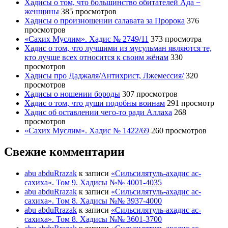
Хадисы о том, что большинство обитателей Ада −
женщины
385 просмотров
Хадисы о произношении салавата за Пророка
376
просмотров
«Сахих Муслим». Хадис № 2749/11
373 просмотра
Хадис о том, что лучшими из мусульман являются те,
кто лучше всех относится к своим жёнам
330
просмотров
Хадисы про Даджаля/Антихрист, Лжемессия/
320
просмотров
Хадисы о ношении бороды
307 просмотров
Хадис о том, что души подобны воинам
291 просмотр
Хадис об оставлении чего-то ради Аллаха
268
просмотров
«Сахих Муслим». Хадис № 1422/69
260 просмотров
Свежие комментарии
abu abduRrazak
к записи
«Сильсилятуль-ахадис ас-
сахиха». Том 9. Хадисы №№ 4001-4035
abu abduRrazak
к записи
«Сильсилятуль-ахадис ас-
сахиха». Том 8. Хадисы №№ 3937-4000
abu abduRrazak
к записи
«Сильсилятуль-ахадис ас-
сахиха». Том 8. Хадисы №№ 3601-3700