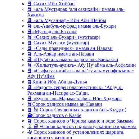
📘 Сахих Ибн Хиббан
📘 «аль-Мустадрак ‘аля сахихайн» имама аль-
Хакима
📘 «аль-Мусаннаф» Ибн Аби Шейбы
📘 аль-Адабуль-муфрад имама аль-Бухари
📘»Муснад аль-Баззар»
📘 «Сахих аль-Бухари» (мухтасар)
📘 Сахих Муслим (мухтасар)
📘 «Сады праведных» имама ан-Навави
📘 Аль-Азкар имама ан-Навави
📘 «Шу’аб аль-иман» хафиза аль-Байхакъи
📘 «Хильятуль-аулияъ» Абу Ну’айма аль-Асфахани
📘 «Сыфату-н-нифакъ ва на’ту аль-мунафикъина»
Абу Ну’айма
📘Книги Ибн Аби ад-Дунья
📘 «Радость сердец благочестивых» ‘Абду-р-
Рахмана ан-Насира ас-Са’ди.
📘 «Булюг аль-Марам» хафиза Ибн Хаджара
📘Сорок хадисов имама ан-Навави
📘 🕌 Сорок Священных хадисов (аль-Къудси)
🕋Сорок хадисов о Каабе
📘 Сорок хадисов о Чёрном камне и воде Замзама
💉 📘 «Сорок хадисов о кровопускании /хиджама/»
🥀 Сорок хадисов об установлениях шариата,
касающихся женщин