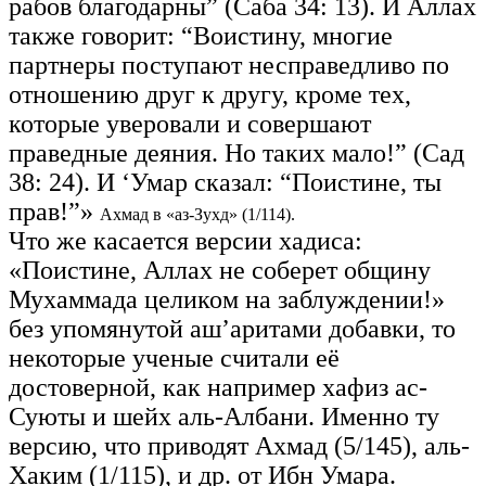
рабов благодарны” (Саба 34: 13). И Аллах
также говорит: “Воистину, многие
партнеры поступают несправедливо по
отношению друг к другу, кроме тех,
которые уверовали и совершают
праведные деяния. Но таких мало!” (Сад
38: 24). И ‘Умар сказал: “Поистине, ты
прав!”»
Ахмад в «аз-Зухд» (1/114).
Что же касается версии хадиса:
«Поистине, Аллах не соберет общину
Мухаммада целиком на заблуждении!»
без упомянутой аш’аритами добавки, то
некоторые ученые считали её
достоверной, как например хафиз ас-
Суюты и шейх аль-Албани. Именно ту
версию, что приводят Ахмад (5/145), аль-
Хаким (1/115), и др. от Ибн Умара.