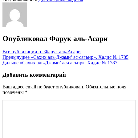
Опубликовал
Фарук аль-Асари
Все публикации от Фарук аль-Асари
Навигация
Предыдущее
«Сахих аль-Джами’ ас-сагъир». Хадис № 1785
Дальше
«Сахих аль-Джами’ ас-сагъир». Хадис № 1787
по
записям
Добавить комментарий
Ваш адрес email не будет опубликован.
Обязательные поля
помечены
*