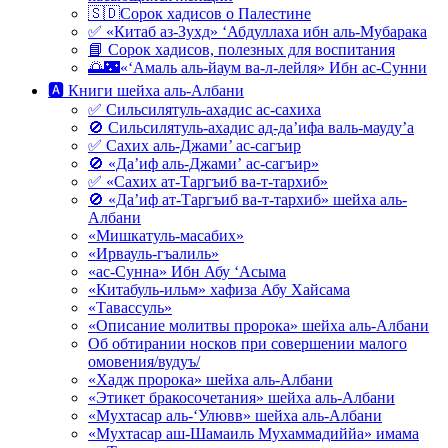
🇸🇩Сорок хадисов о Палестине
✅ «Китаб аз-Зухд» ‘Абдуллаха ибн аль-Мубарака
📘 Сорок хадисов, полезных для воспитания
🌅🌃«‘Амаль аль-йаум ва-л-лейля» Ибн ас-Сунни
🅰 Книги шейха аль-Албани
✅ Сильсилятуль-ахадис ас-сахиха
🚫 Сильсилятуль-ахадис ад-да’ифа валь-мауду’а
✅ Сахих аль-Джами’ ас-сагъир
🚫 «Да’иф аль-Джами’ ас-сагъир»
✅ «Сахих ат-Таргъиб ва-т-тархиб»
🚫 «Да’иф ат-Таргъиб ва-т-тархиб» шейха аль-
Албани
«Мишкатуль-масабих»
«Ирвауль-гъалиль»
«ас-Сунна» Ибн Абу ‘Асыма
«Китабуль-ильм» хафиза Абу Хайсама
«Тавассуль»
«Описание молитвы пророка» шейха аль-Албани
Об обтирании носков при совершении малого
омовения/вудуъ/
«Хадж пророка» шейха аль-Албани
«Этикет бракосочетания» шейха аль-Албани
«Мухтасар аль-‘Улювв» шейха аль-Албани
«Мухтасар аш-Шамаиль Мухаммадиййа» имама