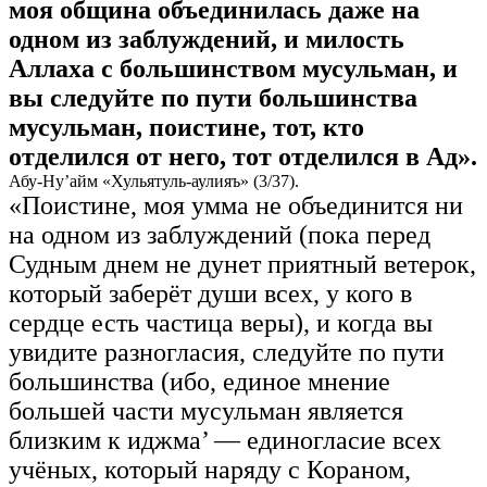
моя община объединилась даже на
одном из заблуждений, и милость
Аллаха с большинством мусульман, и
вы следуйте по пути большинства
мусульман, поистине, тот, кто
отделился от него, тот отделился в Ад».
Абу-Ну’айм «Хульятуль-аулияъ» (3/37).
«Поистине, моя умма не объединится ни
на одном из заблуждений (пока перед
Судным днем не дунет приятный ветерок,
который заберёт души всех, у кого в
сердце есть частица веры), и когда вы
увидите разногласия, следуйте по пути
большинства (ибо, единое мнение
большей части мусульман является
близким к иджма’ — единогласие всех
учёных, который наряду с Кораном,