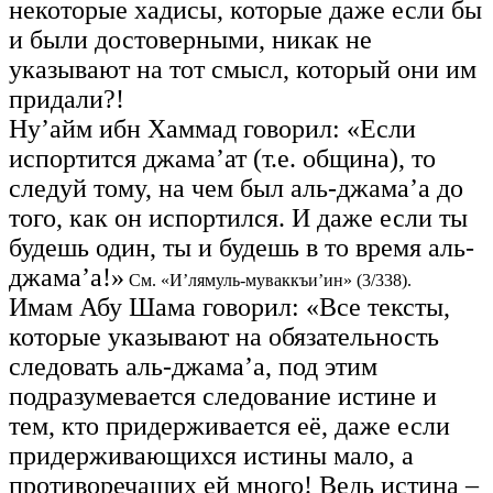
некоторые хадисы, которые даже если бы
и были достоверными, никак не
указывают на тот смысл, который они им
придали?!
Ну’айм ибн Хаммад говорил: «Если
испортится джама’ат (т.е. община), то
следуй тому, на чем был аль-джама’а до
того, как он испортился. И даже если ты
будешь один, ты и будешь в то время аль-
джама’а!»
См. «И’лямуль-муваккъи’ин» (3/338).
Имам Абу Шама говорил: «Все тексты,
которые указывают на обязательность
следовать аль-джама’а, под этим
подразумевается следование истине и
тем, кто придерживается её, даже если
придерживающихся истины мало, а
противоречащих ей много! Ведь истина –