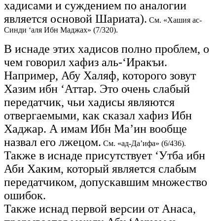
хадисами и суждением по аналогии
является основой Шариата).
См. «Хашия ас-
Синди ‘аля Ибн Маджах» (7/320).
В иснаде этих хадисов полно проблем, о
чем говорил хафиз аль-‘Иракъи.
Например, Абу Халяф, которого зовут
Хазим ибн ‘Аттар. Это очень слабый
передатчик, чьи хадисы являются
отвергаемыми, как сказал хафиз Ибн
Хаджар. А имам Ибн Ма’ин вообще
назвал его лжецом.
См. «ад-Да’ифа» (6/436).
Также в иснаде присутствует ‘Утба ибн
Аби Хаким, который является слабым
передатчиком, допускавшим множество
ошибок.
Также иснад первой версии от Анаса,