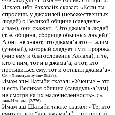
«Савадуль-а’зам» — Великая община.
Исхакъ ибн Рахавайх сказал: «Если ты
спросишь у джахилей (невежественных
людей) о Великой общине (савадуль-
а’зам), они скажут: “Это джама’а людей
(т. е. община, сборище обычных людей)”
А они не знают, что джама’а это – ‘алим
(ученый), который следует пути пророка
(мир ему и благословение Аллаха), и те,
кто с ним, тот и в джама’а, а тот, кто
противиться ему, тот и оставил джама’а».
См. «Хильятуль-аулия» (9/239).
Имам аш-Шатыби сказал: «Ученые – это
и есть Великая община (савадуль-а’зам),
не смотря на их малочисленность».
См.
«аль-И’тисам» (2/776).
Имам аш-Шатыби также сказал: «Те, кто
считает, что “аль-джама’а” – это просто