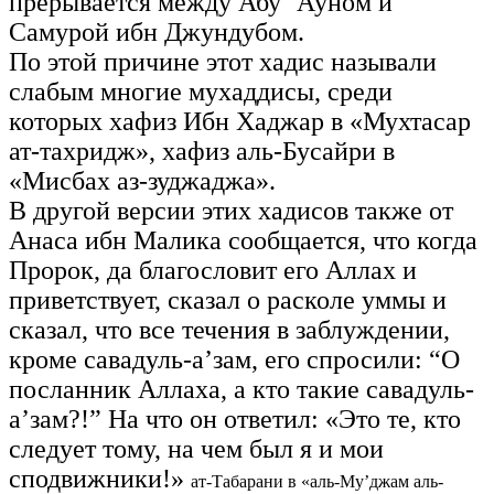
прерывается между Абу ‘Ауном и
Самурой ибн Джундубом.
По этой причине этот хадис называли
слабым многие мухаддисы, среди
которых хафиз Ибн Хаджар в «Мухтасар
ат-тахридж», хафиз аль-Бусайри в
«Мисбах аз-зуджаджа».
В другой версии этих хадисов также от
Анаса ибн Малика сообщается, что когда
Пророк, да благословит его Аллах и
приветствует, сказал о расколе уммы и
сказал, что все течения в заблуждении,
кроме савадуль-а’зам, его спросили: “О
посланник Аллаха, а кто такие савадуль-
а’зам?!” На что он ответил: «Это те, кто
следует тому, на чем был я и мои
сподвижники!»
ат-Табарани в «аль-Му’джам аль-