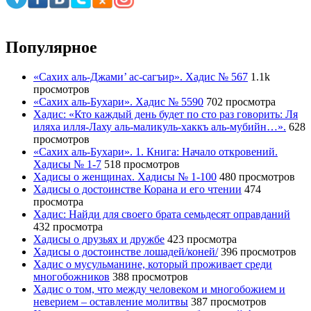
Популярное
«Сахих аль-Джами’ ас-сагъир». Хадис № 567
1.1k
просмотров
«Сахих аль-Бухари». Хадис № 5590
702 просмотра
Хадис: «Кто каждый день будет по сто раз говорить: Ля
иляха илля-Лаху аль-маликуль-хаккъ аль-мубийн…».
628
просмотров
«Сахих аль-Бухари». 1. Книга: Начало откровений.
Хадисы № 1-7
518 просмотров
Хадисы о женщинах. Хадисы № 1-100
480 просмотров
Хадисы о достоинстве Корана и его чтении
474
просмотра
Хадис: Найди для своего брата семьдесят оправданий
432 просмотра
Хадисы о друзьях и дружбе
423 просмотра
Хадисы о достоинстве лошадей/коней/
396 просмотров
Хадис о мусульманине, который проживает среди
многобожников
388 просмотров
Хадис о том, что между человеком и многобожием и
неверием – оставление молитвы
387 просмотров