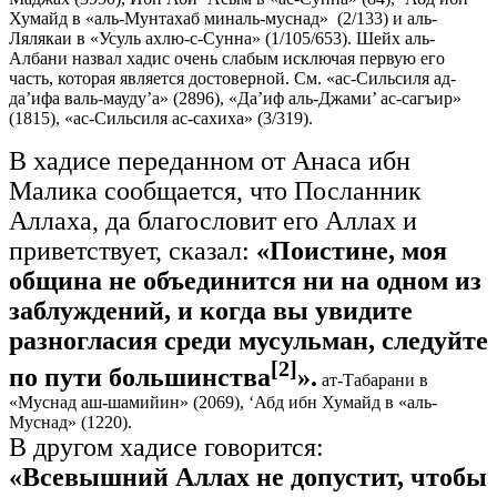
Хумайд в «аль-Мунтахаб миналь-муснад» (2/133) и аль-
Лялякаи в «Усуль ахлю-с-Сунна» (1/105/653). Шейх аль-
Албани назвал хадис очень слабым исключая первую его
часть, которая является достоверной. См. «ас-Сильсиля ад-
да’ифа валь-мауду’а» (2896), «Да’иф аль-Джами’ ас-сагъир»
(1815), «ас-Сильсиля ас-сахиха» (3/319).
В хадисе переданном от Анаса ибн
Малика сообщается, что Посланник
Аллаха, да благословит его Аллах и
приветствует, сказал:
«Поистине, моя
община не объединится ни на одном из
заблуждений, и когда вы увидите
разногласия среди мусульман, следуйте
[2]
по пути большинства
».
ат-Табарани в
«Муснад аш-шамийин» (2069), ‘Абд ибн Хумайд в «аль-
Муснад» (1220).
В другом хадисе говорится:
«Всевышний Аллах не допустит, чтобы