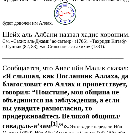
будет доволен им Аллах.
Шейх аль-Албани назвал хадис хорошим.
См. «Сахих аль-Джами’ ас-сагъир» (1786), «Тахридж Китабу-
с-Сунна» (82, 83), «ас-Сильсиля ас-сахиха» (1331).
___________________________________________________
Сообщается, что Анас ибн Малик сказал:
«Я слышал, как Посланник Аллаха, да
благословит его Аллах и приветствует,
говорил: “Поистине, моя община не
объединится на заблуждении, а если
вы увидите разногласия, то
придерживайтесь Великой общины/
[1]
савадуль-а’зам
/”».
Этот хадис передали Ибн
Маджах (3950), Ибн Аби ‘Асым в «ас-Сунна» (84), ‘Абд ибн