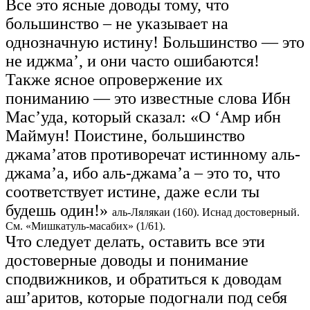
Все это ясные доводы тому, что
большинство – не указывает на
однозначную истину! Большинство — это
не иджма’, и они часто ошибаются!
Также ясное опровержение их
пониманию — это известные слова Ибн
Мас’уда, который сказал: «О ‘Амр ибн
Маймун! Поистине, большинство
джама’атов противоречат истинному аль-
джама’а, ибо аль-джама’а – это то, что
соответствует истине, даже если ты
будешь один!»
аль-Лялякаи (160). Иснад достоверный.
См. «Мишкатуль-масабих» (1/61).
Что следует делать, оставить все эти
достоверные доводы и понимание
сподвижников, и обратиться к доводам
аш’аритов, которые подогнали под себя