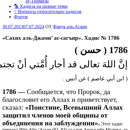
ат-Тирмизи
🔡 Хадисы на разные темы
❔ Вопросы относительно хадисов
Форум
Опубликовано
30.07.2013
07.07.2024
OT
Фарук аль-Асари
«Сахих аль-Джами’ ас-сагъир». Хадис № 1786
1786 ( حسن )
إنَّ اللهَ تعالى قد أجار أُمَّتي أنْ تج
( ابن أبي عاصم ) عن أنس .
1786 —
Сообщается, что Пророк, да
благословит его Аллах и приветствует,
сказал:
«Поистине, Всевышний Аллах
защитил членов моей общины от
объединения на заблуждении».
Этот хадис
передал Ибн Аби ‘Асым (82, 83) со слов Анаса ибн Малика, да