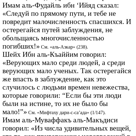
Имам аль-Фудайль ибн ‘Ийяд сказал:
«Следуй по прямому пути, и тебе не
повредит малочисленность спасшихся. И
остерегайся путей заблуждения, не
обольщаясь многочисленностью
погибших!»
См. «аль-Азкар» (238).
Шейх Ибн аль-Къаййим говорил:
«Верующих мало среди людей, а среди
верующих мало ученых. Так остерегайся
же впасть в заблуждение, как это
случилось с людьми времен невежества,
которые говорили: “Если бы эти люди
были на истине, то их не было бы
мало!”»
См. «Мифтаху дари-с-са’ада» (1/147).
Имам аль-Муваффакъ аль-Макъдиси
говорил: «Из числа удивительных вещей,