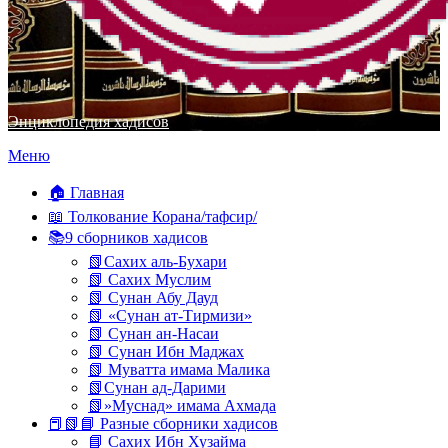
Энциклопедия хадисов
Перейти
Меню
к
содержимому
🏠 Главная
📖 Толкование Корана/тафсир/
📚9 сборников хадисов
📗Сахих аль-Бухари
📗 Сахих Муслим
📗 Сунан Абу Дауд
📗 «Сунан ат-Тирмизи»
📗 Сунан ан-Насаи
📗 Сунан Ибн Маджах
📗 Муватта имама Малика
📗Сунан ад-Дарими
📗»Муснад» имама Ахмада
📕📗📘 Разные сборники хадисов
📘 Сахих Ибн Хузайма