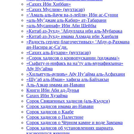
«Сахих Ибн Хиббан»
«Сахих Муслим» (мухтасар)
«‘Амаль аль-йаум ва-л-лейля» Ибн ас-Сунни
«аль-Му’джам аль-Кабир» ат-Табарани
«аль-Мусаннаф» Ибн Аби Шейбы
«Китаб аз-Зухд» ‘Абдуллаха ибн аль-Мубарака
«Китаб аз-Зухд» имама Ахмада ибн Ханбаля
«Радость сердец благочестивых» ‘Абду-р-Рахмана
ан-Насира ас-Са’ди.
«Сахих аль-Бухари» (мухтасар)
«Сорок хадисов о кровопускании /хиджама/»
«Сыфату-н-нифакъ ва на’ту аль-мунафикъина»
Абу Ну’айма
«Хильятуль-аулияъ» Абу Ну’айма аль-Асфахани
«Шу’аб аль-Иман» хафиза аль-Байхакъи
Аль-Азкар имама ан-Навави
Книги Ибн Аби ад-Дунья
Сахих Ибн Хузайма
Сорок Священных хадисов (аль-Къудси)
Сорок хадисов имама ан-Навави
Сорок хадисов о Каабе
Сорок хадисов о Палестине
Сорок хадисов о Чёрном камне и воде Замзама
Сорок хадисов об установлениях шариата,
касающихся женщин