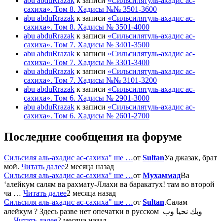
abu abduRrazak
к записи
«Сильсилятуль-ахадис ас-
сахиха». Том 8. Хадисы №№ 3501-3600
abu abduRrazak
к записи
«Сильсилятуль-ахадис ас-
сахиха». Том 8. Хадисы № 3501-4000
abu abduRrazak
к записи
«Сильсилятуль-ахадис ас-
сахиха». Том 7. Хадисы № 3401-3500
abu abduRrazak
к записи
«Сильсилятуль-ахадис ас-
сахиха». Том 7. Хадисы № 3301-3400
abu abduRrazak
к записи
«Сильсилятуль-ахадис ас-
сахиха». Том 7. Хадисы №№ 3101-3200
abu abduRrazak
к записи
«Сильсилятуль-ахадис ас-
сахиха». Том 6. Хадисы № 2901-3000
abu abduRrazak
к записи
«Сильсилятуль-ахадис ас-
сахиха». Том 6. Хадисы № 2601-2700
Последние сообщения на форуме
Сильсиля аль-ахадис ас-сахиха" ше …
от
Sultan
Уа джазак, брат
мой.
Читать далее
2 месяца назад
Сильсиля аль-ахадис ас-сахиха" ше …
от
Мухаммад
Ва
‘алейкум салям ва рахмату-Ллахи ва баракатух! там во второй
ча …
Читать далее
2 месяца назад
Сильсиля аль-ахадис ас-сахиха" ше …
от
Sultan
.Салам
алейкум ? Здесь разве нет опечатки в русском وبك نحيا وب
…
Читать далее
2 месяца назад