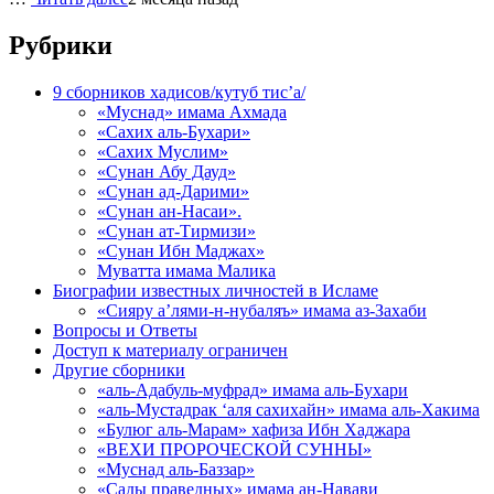
Рубрики
9 сборников хадисов/кутуб тис’а/
«Муснад» имама Ахмада
«Сахих аль-Бухари»
«Сахих Муслим»
«Сунан Абу Дауд»
«Сунан ад-Дарими»
«Сунан ан-Насаи».
«Сунан ат-Тирмизи»
«Сунан Ибн Маджах»
Муватта имама Малика
Биографии известных личностей в Исламе
«Сияру а’лями-н-нубаляъ» имама аз-Захаби
Вопросы и Ответы
Доступ к материалу ограничен
Другие сборники
«аль-Адабуль-муфрад» имама аль-Бухари
«аль-Мустадрак ‘аля сахихайн» имама аль-Хакима
«Булюг аль-Марам» хафиза Ибн Хаджара
«ВЕХИ ПРОРОЧЕСКОЙ СУННЫ»
«Муснад аль-Баззар»
«Сады праведных» имама ан-Навави