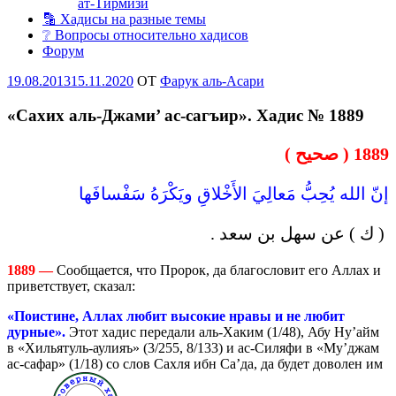
ат-Тирмизи
🔡 Хадисы на разные темы
❔ Вопросы относительно хадисов
Форум
Опубликовано
19.08.2013
15.11.2020
OT
Фарук аль-Асари
«Сахих аль-Джами’ ас-сагъир». Хадис № 1889
1889 ( صحيح )
إنّ الله يُحِبُّ مَعالِيَ الأَخْلاقِ ويَكْرَهُ سَفْسافَها
( ك ) عن سهل بن سعد .
1889 —
Сообщается, что Пророк, да благословит его Аллах и
приветствует, сказал:
«Поистине, Аллах любит
высокие нравы и не любит
дурные».
Этот хадис передали аль-Хаким (1/48), Абу Ну’айм
в «Хильятуль-аулияъ» (3/255, 8/133) и ас-Силяфи в «Му’джам
ас-сафар» (1/18) со слов Сахля ибн Са’да, да будет доволен им