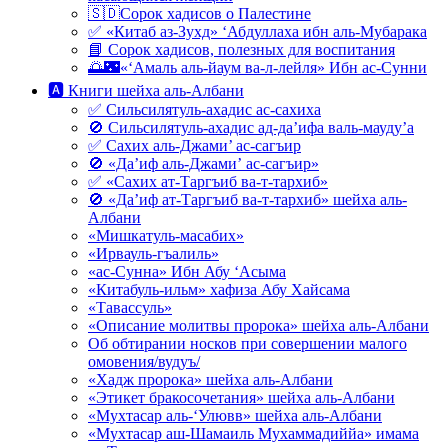
🇸🇩Сорок хадисов о Палестине
✅ «Китаб аз-Зухд» ‘Абдуллаха ибн аль-Мубарака
📘 Сорок хадисов, полезных для воспитания
🌅🌃«‘Амаль аль-йаум ва-л-лейля» Ибн ас-Сунни
🅰 Книги шейха аль-Албани
✅ Сильсилятуль-ахадис ас-сахиха
🚫 Сильсилятуль-ахадис ад-да’ифа валь-мауду’а
✅ Сахих аль-Джами’ ас-сагъир
🚫 «Да’иф аль-Джами’ ас-сагъир»
✅ «Сахих ат-Таргъиб ва-т-тархиб»
🚫 «Да’иф ат-Таргъиб ва-т-тархиб» шейха аль-
Албани
«Мишкатуль-масабих»
«Ирвауль-гъалиль»
«ас-Сунна» Ибн Абу ‘Асыма
«Китабуль-ильм» хафиза Абу Хайсама
«Тавассуль»
«Описание молитвы пророка» шейха аль-Албани
Об обтирании носков при совершении малого
омовения/вудуъ/
«Хадж пророка» шейха аль-Албани
«Этикет бракосочетания» шейха аль-Албани
«Мухтасар аль-‘Улювв» шейха аль-Албани
«Мухтасар аш-Шамаиль Мухаммадиййа» имама