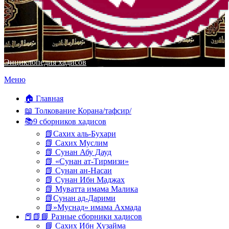
Энциклопедия хадисов
Перейти
Меню
к
содержимому
🏠 Главная
📖 Толкование Корана/тафсир/
📚9 сборников хадисов
📗Сахих аль-Бухари
📗 Сахих Муслим
📗 Сунан Абу Дауд
📗 «Сунан ат-Тирмизи»
📗 Сунан ан-Насаи
📗 Сунан Ибн Маджах
📗 Муватта имама Малика
📗Сунан ад-Дарими
📗»Муснад» имама Ахмада
📕📗📘 Разные сборники хадисов
📘 Сахих Ибн Хузайма