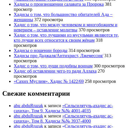
Хадисы о произношении салавата за Пророка
381
просмотр
Хадисы о том, что большинство обитателей Ада −
женщины
372 просмотра
Хадис о том, что между человеком и многобожием и
неверием – оставление молитвы
370 просмотров
Хадис о том, что лучшими из мусульман являются те,
кто лучше всех относится к своим жёнам
318
просмотров
Хадисы о ношении бороды
314 просмотров
Хадисы про Даджаля/Антихрист, Лжемессия/
313
просмотров
Хадис о том, что души подобны воинам
300 просмотров
Хадис об оставлении чего-то ради Аллаха
270
просмотров
«Сахих Муслим». Хадис № 1422/69
258 просмотров
Свежие комментарии
abu abduRrazak
к записи
«Сильсилятуль-ахадис ас-
сахиха». Том 9. Хадисы №№ 4001-4035
abu abduRrazak
к записи
«Сильсилятуль-ахадис ас-
сахиха». Том 8. Хадисы №№ 3937-4000
abu abduRrazak
к записи
«Сильсилятуль-ахадис ас-