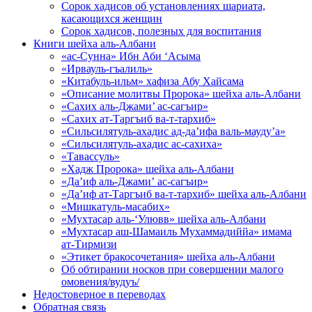
Сорок хадисов об установлениях шариата,
касающихся женщин
Сорок хадисов, полезных для воспитания
Книги шейха аль-Албани
«ас-Сунна» Ибн Аби ‘Асыма
«Ирвауль-гъалиль»
«Китабуль-ильм» хафиза Абу Хайсама
«Описание молитвы Пророка» шейха аль-Албани
«Сахих аль-Джами’ ас-сагъир»
«Сахих ат-Таргъиб ва-т-тархиб»
«Сильсилятуль-ахадис ад-да’ифа валь-мауду’а»
«Сильсилятуль-ахадис ас-сахиха»
«Тавассуль»
«Хадж Пророка» шейха аль-Албани
«Да’иф аль-Джами’ ас-сагъир»
«Да’иф ат-Таргъиб ва-т-тархиб» шейха аль-Албани
«Мишкатуль-масабих»
«Мухтасар аль-‘Улювв» шейха аль-Албани
«Мухтасар аш-Шамаиль Мухаммадиййа» имама
ат-Тирмизи
«Этикет бракосочетания» шейха аль-Албани
Об обтирании носков при совершении малого
омовения/вудуъ/
Недостоверное в переводах
Обратная связь