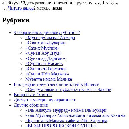
алейкум ? Здесь разве нет опечатки в русском وبك نحيا وب
…
Читать далее
2 месяца назад
Рубрики
9 сборников хадисов/кутуб тис’а/
«Муснад» имама Ахмада
«Сахих аль-Бухари»
«Сахих Муслим»
«Сунан Абу Дауд»
«Сунан ад-Дарими»
«Сунан ан-Насаи».
«Сунан ат-Тирмизи»
«Сунан Ибн Маджах»
Муватта имама Малика
Биографии известных личностей в Исламе
«Сияру а’лями-н-нубаляъ» имама аз-Захаби
Вопросы и Ответы
Доступ к материалу ограничен
Другие сборники
«аль-Адабуль-муфрад» имама аль-Бухари
«аль-Мустадрак ‘аля сахихайн» имама аль-Хакима
«Булюг аль-Марам» хафиза Ибн Хаджара
«ВЕХИ ПРОРОЧЕСКОЙ СУННЫ»