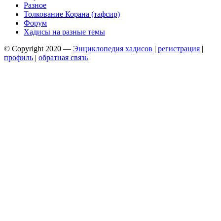
Разное
Толкование Корана (тафсир)
Форум
Хадисы на разные темы
© Copyright 2020 —
Энциклопедия хадисов
|
регистрация
|
профиль
|
обратная связь
Wisteria Theme by
WPFriendship
⋅
Powered by
WordPress