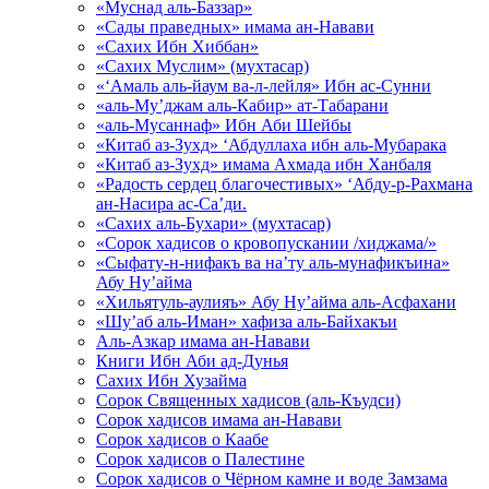
«Муснад аль-Баззар»
«Сады праведных» имама ан-Навави
«Сахих Ибн Хиббан»
«Сахих Муслим» (мухтасар)
«‘Амаль аль-йаум ва-л-лейля» Ибн ас-Сунни
«аль-Му’джам аль-Кабир» ат-Табарани
«аль-Мусаннаф» Ибн Аби Шейбы
«Китаб аз-Зухд» ‘Абдуллаха ибн аль-Мубарака
«Китаб аз-Зухд» имама Ахмада ибн Ханбаля
«Радость сердец благочестивых» ‘Абду-р-Рахмана
ан-Насира ас-Са’ди.
«Сахих аль-Бухари» (мухтасар)
«Сорок хадисов о кровопускании /хиджама/»
«Сыфату-н-нифакъ ва на’ту аль-мунафикъина»
Абу Ну’айма
«Хильятуль-аулияъ» Абу Ну’айма аль-Асфахани
«Шу’аб аль-Иман» хафиза аль-Байхакъи
Аль-Азкар имама ан-Навави
Книги Ибн Аби ад-Дунья
Сахих Ибн Хузайма
Сорок Священных хадисов (аль-Къудси)
Сорок хадисов имама ан-Навави
Сорок хадисов о Каабе
Сорок хадисов о Палестине
Сорок хадисов о Чёрном камне и воде Замзама