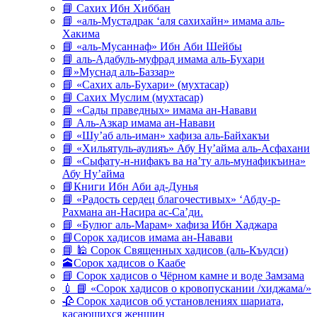
📘 Сахих Ибн Хиббан
📘 «аль-Мустадрак ‘аля сахихайн» имама аль-
Хакима
📘 «аль-Мусаннаф» Ибн Аби Шейбы
📘 аль-Адабуль-муфрад имама аль-Бухари
📘»Муснад аль-Баззар»
📘 «Сахих аль-Бухари» (мухтасар)
📘 Сахих Муслим (мухтасар)
📘 «Сады праведных» имама ан-Навави
📘 Аль-Азкар имама ан-Навави
📘 «Шу’аб аль-иман» хафиза аль-Байхакъи
📘 «Хильятуль-аулияъ» Абу Ну’айма аль-Асфахани
📘 «Сыфату-н-нифакъ ва на’ту аль-мунафикъина»
Абу Ну’айма
📘Книги Ибн Аби ад-Дунья
📘 «Радость сердец благочестивых» ‘Абду-р-
Рахмана ан-Насира ас-Са’ди.
📘 «Булюг аль-Марам» хафиза Ибн Хаджара
📘Сорок хадисов имама ан-Навави
📘 🕌 Сорок Священных хадисов (аль-Къудси)
🕋Сорок хадисов о Каабе
📘 Сорок хадисов о Чёрном камне и воде Замзама
💉 📘 «Сорок хадисов о кровопускании /хиджама/»
🥀 Сорок хадисов об установлениях шариата,
касающихся женщин