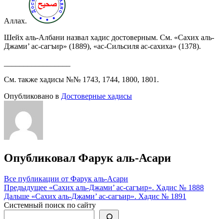
Аллах.
Шейх аль-Албани назвал хадис достоверным. См. «Сахих аль-
Джами’ ас-сагъир» (1889), «ас-Сильсиля ас-сахиха» (1378).
_________________
См. также хадисы №№ 1743, 1744, 1800, 1801.
Опубликовано в
Достоверные хадисы
Опубликовал
Фарук аль-Асари
Все публикации от Фарук аль-Асари
Навигация
Предыдущее
«Сахих аль-Джами’ ас-сагъир». Хадис № 1888
Дальше
«Сахих аль-Джами’ ас-сагъир». Хадис № 1891
по
Системный поиск по сайту
записям