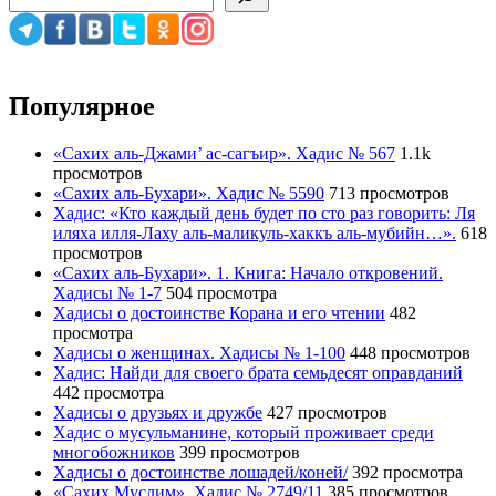
Популярное
«Сахих аль-Джами’ ас-сагъир». Хадис № 567
1.1k
просмотров
«Сахих аль-Бухари». Хадис № 5590
713 просмотров
Хадис: «Кто каждый день будет по сто раз говорить: Ля
иляха илля-Лаху аль-маликуль-хаккъ аль-мубийн…».
618
просмотров
«Сахих аль-Бухари». 1. Книга: Начало откровений.
Хадисы № 1-7
504 просмотра
Хадисы о достоинстве Корана и его чтении
482
просмотра
Хадисы о женщинах. Хадисы № 1-100
448 просмотров
Хадис: Найди для своего брата семьдесят оправданий
442 просмотра
Хадисы о друзьях и дружбе
427 просмотров
Хадис о мусульманине, который проживает среди
многобожников
399 просмотров
Хадисы о достоинстве лошадей/коней/
392 просмотра
«Сахих Муслим». Хадис № 2749/11
385 просмотров