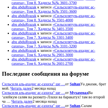
сахиха». Том 8. Хадисы №№ 3601-3700
abu abduRrazak
к записи
«Сильсилятуль-ахадис ас-
сахиха». Том 8. Хадисы №№ 3501-3600
abu abduRrazak
к записи
«Сильсилятуль-ахадис ас-
сахиха». Том 8. Хадисы № 3501-4000
abu abduRrazak
к записи
«Сильсилятуль-ахадис ас-
сахиха». Том 7. Хадисы № 3401-3500
abu abduRrazak
к записи
«Сильсилятуль-ахадис ас-
сахиха». Том 7. Хадисы № 3301-3400
abu abduRrazak
к записи
«Сильсилятуль-ахадис ас-
сахиха». Том 7. Хадисы №№ 3101-3200
abu abduRrazak
к записи
«Сильсилятуль-ахадис ас-
сахиха». Том 6. Хадисы № 2901-3000
abu abduRrazak
к записи
«Сильсилятуль-ахадис ас-
сахиха». Том 6. Хадисы № 2601-2700
Последние сообщения на форуме
Сильсиля аль-ахадис ас-сахиха" ше …
от
Sultan
Уа джазак, брат
мой.
Читать далее
2 месяца назад
Сильсиля аль-ахадис ас-сахиха" ше …
от
Мухаммад
Ва
‘алейкум салям ва рахмату-Ллахи ва баракатух! там во второй
ча …
Читать далее
2 месяца назад
Сильсиля аль-ахадис ас-сахиха" ше …
от
Sultan
.Салам