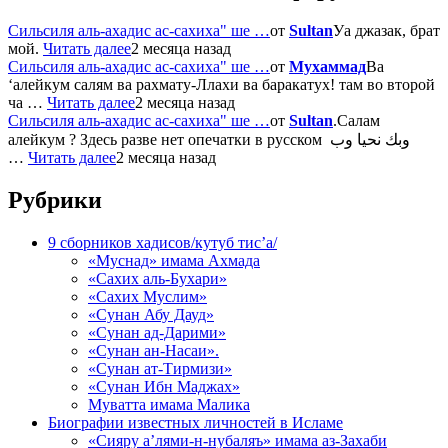
Сильсиля аль-ахадис ас-сахиха" ше …
от
Sultan
Уа джазак, брат
мой.
Читать далее
2 месяца назад
Сильсиля аль-ахадис ас-сахиха" ше …
от
Мухаммад
Ва
‘алейкум салям ва рахмату-Ллахи ва баракатух! там во второй
ча …
Читать далее
2 месяца назад
Сильсиля аль-ахадис ас-сахиха" ше …
от
Sultan
.Салам
алейкум ? Здесь разве нет опечатки в русском وبك نحيا وب
…
Читать далее
2 месяца назад
Рубрики
9 сборников хадисов/кутуб тис’а/
«Муснад» имама Ахмада
«Сахих аль-Бухари»
«Сахих Муслим»
«Сунан Абу Дауд»
«Сунан ад-Дарими»
«Сунан ан-Насаи».
«Сунан ат-Тирмизи»
«Сунан Ибн Маджах»
Муватта имама Малика
Биографии известных личностей в Исламе
«Сияру а’лями-н-нубаляъ» имама аз-Захаби