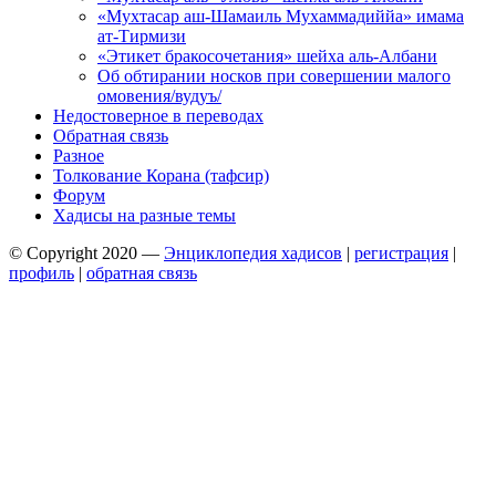
«Мухтасар аш-Шамаиль Мухаммадиййа» имама
ат-Тирмизи
«Этикет бракосочетания» шейха аль-Албани
Об обтирании носков при совершении малого
омовения/вудуъ/
Недостоверное в переводах
Обратная связь
Разное
Толкование Корана (тафсир)
Форум
Хадисы на разные темы
© Copyright 2020 —
Энциклопедия хадисов
|
регистрация
|
профиль
|
обратная связь
Wisteria Theme by
WPFriendship
⋅
Powered by
WordPress