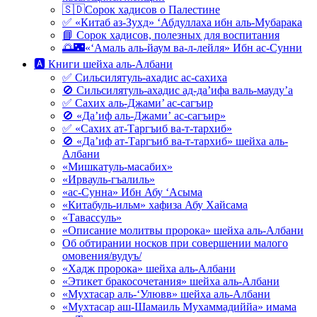
🇸🇩Сорок хадисов о Палестине
✅ «Китаб аз-Зухд» ‘Абдуллаха ибн аль-Мубарака
📘 Сорок хадисов, полезных для воспитания
🌅🌃«‘Амаль аль-йаум ва-л-лейля» Ибн ас-Сунни
🅰 Книги шейха аль-Албани
✅ Сильсилятуль-ахадис ас-сахиха
🚫 Сильсилятуль-ахадис ад-да’ифа валь-мауду’а
✅ Сахих аль-Джами’ ас-сагъир
🚫 «Да’иф аль-Джами’ ас-сагъир»
✅ «Сахих ат-Таргъиб ва-т-тархиб»
🚫 «Да’иф ат-Таргъиб ва-т-тархиб» шейха аль-
Албани
«Мишкатуль-масабих»
«Ирвауль-гъалиль»
«ас-Сунна» Ибн Абу ‘Асыма
«Китабуль-ильм» хафиза Абу Хайсама
«Тавассуль»
«Описание молитвы пророка» шейха аль-Албани
Об обтирании носков при совершении малого
омовения/вудуъ/
«Хадж пророка» шейха аль-Албани
«Этикет бракосочетания» шейха аль-Албани
«Мухтасар аль-‘Улювв» шейха аль-Албани
«Мухтасар аш-Шамаиль Мухаммадиййа» имама