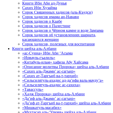
Книги Ибн Аби ад-Дунья
Сахих Ибн Хузайма
Сорок Священных хадисов (аль-Къудси)
Сорок хадисов имама ан-Навави
Сорок хадисов о Каабе
Сорок хадисов о Палестине
Сорок хадисов о Чёрном камне и воде Замзама
Сорок хадисов об установлениях шариата,
касающихся женщин
Сорок хадисов, полезных для воспитания
Книги шейха аль-Албани
«ас-Сунна» Ибн Аби ‘Асыма
«Ирвауль-гъалиль»
«Китабуль-ильм» хафиза Абу Хайсама
«Описание молитвы Пророка» шейха аль-Албани
«Сахих аль-Джами’ ас-сагъир»
«Сахих ат-Таргъиб ва-т-тархиб»
«Сильсилятуль-ахадис ад-да’ифа валь-мауду’а»
«Сильсилятуль-ахадис ас-сахиха»
«Тавассуль»
«Хадж Пророка» шейха аль-Албани
«Да’иф аль-Джами’ ас-сагъир»
«Да’иф ат-Таргъиб ва-т-тархиб» шейха аль-Албани
«Мишкатуль-масабих»
«Мухтасар аль-‘Улювв» шейха аль-Албани