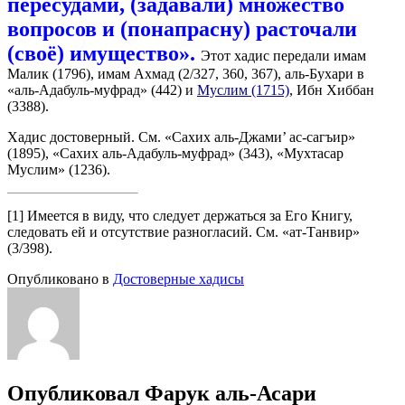
пересудами, (задавали) множество
вопросов и (понапрасну) расточали
(своё) имущество».
Этот хадис передали имам
Малик (1796), имам Ахмад (2/327, 360, 367), аль-Бухари в
«аль-Адабуль-муфрад» (442) и
Муслим (1715)
, Ибн Хиббан
(3388).
Хадис достоверный. См. «Сахих аль-Джами’ ас-сагъир»
(1895), «Сахих аль-Адабуль-муфрад» (343), «Мухтасар
Муслим» (1236).
[1] Имеется в виду, что следует держаться за Его Книгу,
следовать ей и отсутствие разногласий. См. «ат-Танвир»
(3/398).
Опубликовано в
Достоверные хадисы
Опубликовал
Фарук аль-Асари