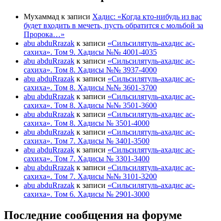
Мухаммад
к записи
Хадис: «Когда кто-нибудь из вас
будет входить в мечеть, пусть обратится с мольбой за
Пророка…»
abu abduRrazak
к записи
«Сильсилятуль-ахадис ас-
сахиха». Том 9. Хадисы №№ 4001-4035
abu abduRrazak
к записи
«Сильсилятуль-ахадис ас-
сахиха». Том 8. Хадисы №№ 3937-4000
abu abduRrazak
к записи
«Сильсилятуль-ахадис ас-
сахиха». Том 8. Хадисы №№ 3601-3700
abu abduRrazak
к записи
«Сильсилятуль-ахадис ас-
сахиха». Том 8. Хадисы №№ 3501-3600
abu abduRrazak
к записи
«Сильсилятуль-ахадис ас-
сахиха». Том 8. Хадисы № 3501-4000
abu abduRrazak
к записи
«Сильсилятуль-ахадис ас-
сахиха». Том 7. Хадисы № 3401-3500
abu abduRrazak
к записи
«Сильсилятуль-ахадис ас-
сахиха». Том 7. Хадисы № 3301-3400
abu abduRrazak
к записи
«Сильсилятуль-ахадис ас-
сахиха». Том 7. Хадисы №№ 3101-3200
abu abduRrazak
к записи
«Сильсилятуль-ахадис ас-
сахиха». Том 6. Хадисы № 2901-3000
Последние сообщения на форуме