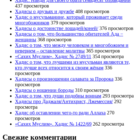
Хадис: Найди для своего брата семьдесят оправданий
437 просмотров
Хадисы о друзьях и дружбе
408 просмотров
Хадис о мусульманине, который проживает среди
многобожников
379 просмотров
Хадисы о достоинстве лошадей/коней/
376 просмотров
Хадисы о том, что большинство обитателей Ада −
женщины
368 просмотров
Хадис о том, что между человеком и многобожием и
неверием – оставление молитвы
365 просмотров
«Сахих Муслим». Хадис № 2749/11
354 просмотра
Хадис о том, что лучшими из мусульман являются те,
кто лучше всех относится к своим жёнам
336
просмотров
Хадисы о произношении салавата за Пророка
336
просмотров
Хадисы о ношении бороды
310 просмотров
Хадис о том, что души подобны воинам
293 просмотра
Хадисы про Даджаля/Антихрист, Лжемессия/
292
просмотра
Хадис об оставлении чего-то ради Аллаха
270
просмотров
«Сахих Муслим». Хадис № 1422/69
262 просмотра
Свежие комментарии