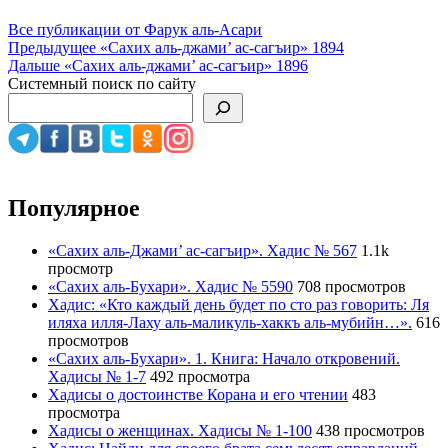
Все публикации от Фарук аль-Асари
Навигация
Предыдущее
«Сахих аль-джами’ ас-сагъир» 1894
Дальше
«Сахих аль-джами’ ас-сагъир» 1896
по
Системный поиск по сайту
записям
Популярное
«Сахих аль-Джами’ ас-сагъир». Хадис № 567
1.1k
просмотр
«Сахих аль-Бухари». Хадис № 5590
708 просмотров
Хадис: «Кто каждый день будет по сто раз говорить: Ля
иляха илля-Лаху аль-маликуль-хаккъ аль-мубийн…».
616
просмотров
«Сахих аль-Бухари». 1. Книга: Начало откровений.
Хадисы № 1-7
492 просмотра
Хадисы о достоинстве Корана и его чтении
483
просмотра
Хадисы о женщинах. Хадисы № 1-100
438 просмотров