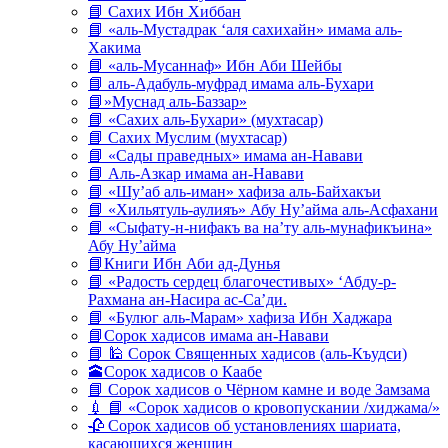
📘 Сахих Ибн Хиббан
📘 «аль-Мустадрак ‘аля сахихайн» имама аль-
Хакима
📘 «аль-Мусаннаф» Ибн Аби Шейбы
📘 аль-Адабуль-муфрад имама аль-Бухари
📘»Муснад аль-Баззар»
📘 «Сахих аль-Бухари» (мухтасар)
📘 Сахих Муслим (мухтасар)
📘 «Сады праведных» имама ан-Навави
📘 Аль-Азкар имама ан-Навави
📘 «Шу’аб аль-иман» хафиза аль-Байхакъи
📘 «Хильятуль-аулияъ» Абу Ну’айма аль-Асфахани
📘 «Сыфату-н-нифакъ ва на’ту аль-мунафикъина»
Абу Ну’айма
📘Книги Ибн Аби ад-Дунья
📘 «Радость сердец благочестивых» ‘Абду-р-
Рахмана ан-Насира ас-Са’ди.
📘 «Булюг аль-Марам» хафиза Ибн Хаджара
📘Сорок хадисов имама ан-Навави
📘 🕌 Сорок Священных хадисов (аль-Къудси)
🕋Сорок хадисов о Каабе
📘 Сорок хадисов о Чёрном камне и воде Замзама
💉 📘 «Сорок хадисов о кровопускании /хиджама/»
🥀 Сорок хадисов об установлениях шариата,
касающихся женщин