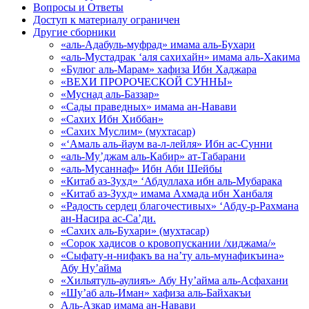
Вопросы и Ответы
Доступ к материалу ограничен
Другие сборники
«аль-Адабуль-муфрад» имама аль-Бухари
«аль-Мустадрак ‘аля сахихайн» имама аль-Хакима
«Булюг аль-Марам» хафиза Ибн Хаджара
«ВЕХИ ПРОРОЧЕСКОЙ СУННЫ»
«Муснад аль-Баззар»
«Сады праведных» имама ан-Навави
«Сахих Ибн Хиббан»
«Сахих Муслим» (мухтасар)
«‘Амаль аль-йаум ва-л-лейля» Ибн ас-Сунни
«аль-Му’джам аль-Кабир» ат-Табарани
«аль-Мусаннаф» Ибн Аби Шейбы
«Китаб аз-Зухд» ‘Абдуллаха ибн аль-Мубарака
«Китаб аз-Зухд» имама Ахмада ибн Ханбаля
«Радость сердец благочестивых» ‘Абду-р-Рахмана
ан-Насира ас-Са’ди.
«Сахих аль-Бухари» (мухтасар)
«Сорок хадисов о кровопускании /хиджама/»
«Сыфату-н-нифакъ ва на’ту аль-мунафикъина»
Абу Ну’айма
«Хильятуль-аулияъ» Абу Ну’айма аль-Асфахани
«Шу’аб аль-Иман» хафиза аль-Байхакъи
Аль-Азкар имама ан-Навави