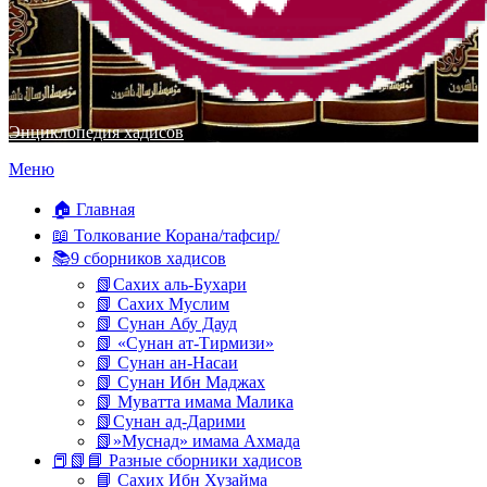
Энциклопедия хадисов
Перейти
Меню
к
содержимому
🏠 Главная
📖 Толкование Корана/тафсир/
📚9 сборников хадисов
📗Сахих аль-Бухари
📗 Сахих Муслим
📗 Сунан Абу Дауд
📗 «Сунан ат-Тирмизи»
📗 Сунан ан-Насаи
📗 Сунан Ибн Маджах
📗 Муватта имама Малика
📗Сунан ад-Дарими
📗»Муснад» имама Ахмада
📕📗📘 Разные сборники хадисов
📘 Сахих Ибн Хузайма