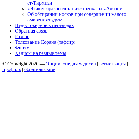
ат-Тирмизи
«Этикет бракосочетания» шейха аль-Албани
Об обтирании носков при совершении малого
омовения/вудуъ/
Недостоверное в переводах
Обратная связь
Разное
Толкование Корана (тафсир)
Форум
Хадисы на разные темы
© Copyright 2020 —
Энциклопедия хадисов
|
регистрация
|
профиль
|
обратная связь
Wisteria Theme by
WPFriendship
⋅
Powered by
WordPress