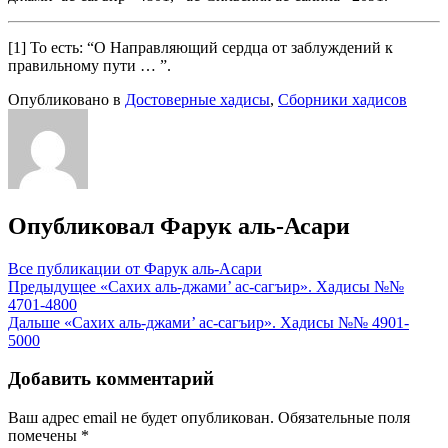
[1] То есть: “О Направляющий сердца от заблуждений к
правильному пути … ”.
Опубликовано в
Достоверные хадисы
,
Сборники хадисов
Опубликовал
Фарук аль-Асари
Все публикации от Фарук аль-Асари
Навигация
Предыдущее
«Сахих аль-джами’ ас-сагъир». Хадисы №№
4701-4800
по
Дальше
«Сахих аль-джами’ ас-сагъир». Хадисы №№ 4901-
записям
5000
Добавить комментарий
Ваш адрес email не будет опубликован.
Обязательные поля
помечены
*