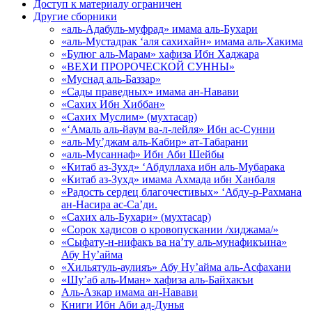
Доступ к материалу ограничен
Другие сборники
«аль-Адабуль-муфрад» имама аль-Бухари
«аль-Мустадрак ‘аля сахихайн» имама аль-Хакима
«Булюг аль-Марам» хафиза Ибн Хаджара
«ВЕХИ ПРОРОЧЕСКОЙ СУННЫ»
«Муснад аль-Баззар»
«Сады праведных» имама ан-Навави
«Сахих Ибн Хиббан»
«Сахих Муслим» (мухтасар)
«‘Амаль аль-йаум ва-л-лейля» Ибн ас-Сунни
«аль-Му’джам аль-Кабир» ат-Табарани
«аль-Мусаннаф» Ибн Аби Шейбы
«Китаб аз-Зухд» ‘Абдуллаха ибн аль-Мубарака
«Китаб аз-Зухд» имама Ахмада ибн Ханбаля
«Радость сердец благочестивых» ‘Абду-р-Рахмана
ан-Насира ас-Са’ди.
«Сахих аль-Бухари» (мухтасар)
«Сорок хадисов о кровопускании /хиджама/»
«Сыфату-н-нифакъ ва на’ту аль-мунафикъина»
Абу Ну’айма
«Хильятуль-аулияъ» Абу Ну’айма аль-Асфахани
«Шу’аб аль-Иман» хафиза аль-Байхакъи
Аль-Азкар имама ан-Навави
Книги Ибн Аби ад-Дунья