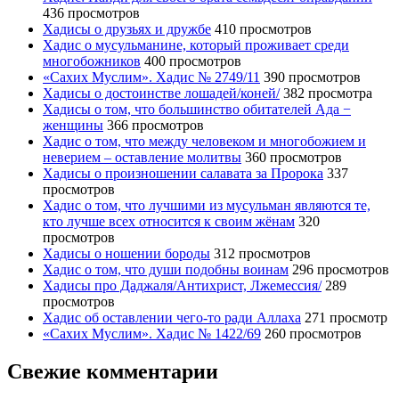
436 просмотров
Хадисы о друзьях и дружбе
410 просмотров
Хадис о мусульманине, который проживает среди
многобожников
400 просмотров
«Сахих Муслим». Хадис № 2749/11
390 просмотров
Хадисы о достоинстве лошадей/коней/
382 просмотра
Хадисы о том, что большинство обитателей Ада −
женщины
366 просмотров
Хадис о том, что между человеком и многобожием и
неверием – оставление молитвы
360 просмотров
Хадисы о произношении салавата за Пророка
337
просмотров
Хадис о том, что лучшими из мусульман являются те,
кто лучше всех относится к своим жёнам
320
просмотров
Хадисы о ношении бороды
312 просмотров
Хадис о том, что души подобны воинам
296 просмотров
Хадисы про Даджаля/Антихрист, Лжемессия/
289
просмотров
Хадис об оставлении чего-то ради Аллаха
271 просмотр
«Сахих Муслим». Хадис № 1422/69
260 просмотров
Свежие комментарии