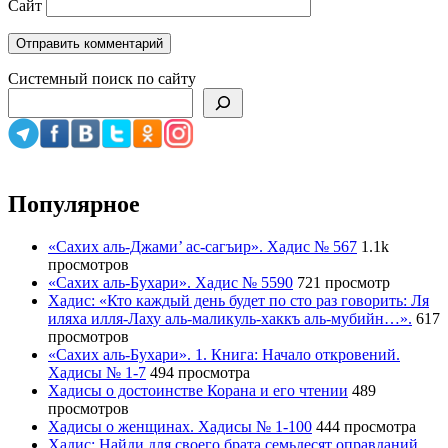
Сайт
Системный поиск по сайту
Популярное
«Сахих аль-Джами’ ас-сагъир». Хадис № 567
1.1k
просмотров
«Сахих аль-Бухари». Хадис № 5590
721 просмотр
Хадис: «Кто каждый день будет по сто раз говорить: Ля
иляха илля-Лаху аль-маликуль-хаккъ аль-мубийн…».
617
просмотров
«Сахих аль-Бухари». 1. Книга: Начало откровений.
Хадисы № 1-7
494 просмотра
Хадисы о достоинстве Корана и его чтении
489
просмотров
Хадисы о женщинах. Хадисы № 1-100
444 просмотра
Хадис: Найди для своего брата семьдесят оправданий