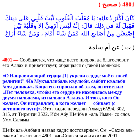
4801 ( صحيح )
كَانَ أَكْثَرَ دُعائِهِ: يَا مُقَلِّبَ الْقُلُوبِ ثَبِّتْ قَلْبِي عَلَى دِينكَ
فَقِيلَ لَهُ في ذلِكَ قالَ: إِنَّهُ لَيْسَ آدَمِيٌّ إِلا وَقَلْبُهُ بَيْنَ
إِصْبَعَيْنِ مِنْ أَصَابِعِ الله فَمَنْ شَاءَ أَقَامَ ، وَمَنْ شَاءَ أَزَاغَ
( ت ) عن أم سلمة
4801 —
Сообщается, что чаще всего пророк, да благословит
его Аллах и приветствует, обращался с (такой) мольбой:
«О Направляющий сердца,
[1]
укрепи сердце моё в твоей
религии!” /Йа Мукъаллибаль-къулюби, саббит къальби
‘аля диника/». Когда его спросили об этом, он ответил:
«Нет человека, чтобы его сердце не находилось между
двумя пальцами, из пальцев Аллаха. И того, кого Он
желает, Он исправляет, а кого желает — сбивает (с
истинного пути)».
Этот хадис передали Ахмад 6/294, 302,
315, ат-Тирмизи 3522, Ибн Абу Шейба в «аль-Иман» со слов
Умм Салямы.
Шейх аль-Албани назвал хадис достоверным. См. «Сахих аль-
джами’ ас-сагъир» 4801, «ас-Сильсиля ас-сахиха» 2091.