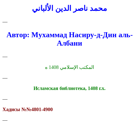
محمد ناصر الدين الألباني
—
Автор: Мухаммад Насиру-д-Дин
аль-
Албани
—
المكتب الإسلامي 1408 ه
—
Исламская библиотека, 1408 г.х.
—
Хадисы №№4801-4900
—