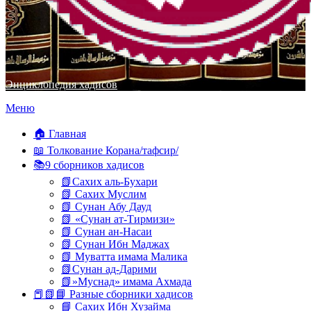
Энциклопедия хадисов
Перейти
Меню
к
содержимому
🏠 Главная
📖 Толкование Корана/тафсир/
📚9 сборников хадисов
📗Сахих аль-Бухари
📗 Сахих Муслим
📗 Сунан Абу Дауд
📗 «Сунан ат-Тирмизи»
📗 Сунан ан-Насаи
📗 Сунан Ибн Маджах
📗 Муватта имама Малика
📗Сунан ад-Дарими
📗»Муснад» имама Ахмада
📕📗📘 Разные сборники хадисов
📘 Сахих Ибн Хузайма