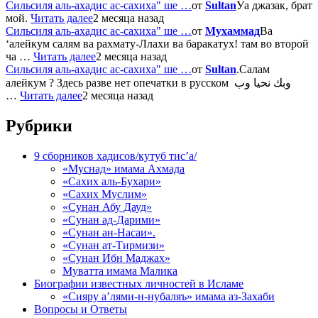
Сильсиля аль-ахадис ас-сахиха" ше …
от
Sultan
Уа джазак, брат
мой.
Читать далее
2 месяца назад
Сильсиля аль-ахадис ас-сахиха" ше …
от
Мухаммад
Ва
‘алейкум салям ва рахмату-Ллахи ва баракатух! там во второй
ча …
Читать далее
2 месяца назад
Сильсиля аль-ахадис ас-сахиха" ше …
от
Sultan
.Салам
алейкум ? Здесь разве нет опечатки в русском وبك نحيا وب
…
Читать далее
2 месяца назад
Рубрики
9 сборников хадисов/кутуб тис’а/
«Муснад» имама Ахмада
«Сахих аль-Бухари»
«Сахих Муслим»
«Сунан Абу Дауд»
«Сунан ад-Дарими»
«Сунан ан-Насаи».
«Сунан ат-Тирмизи»
«Сунан Ибн Маджах»
Муватта имама Малика
Биографии известных личностей в Исламе
«Сияру а’лями-н-нубаляъ» имама аз-Захаби
Вопросы и Ответы