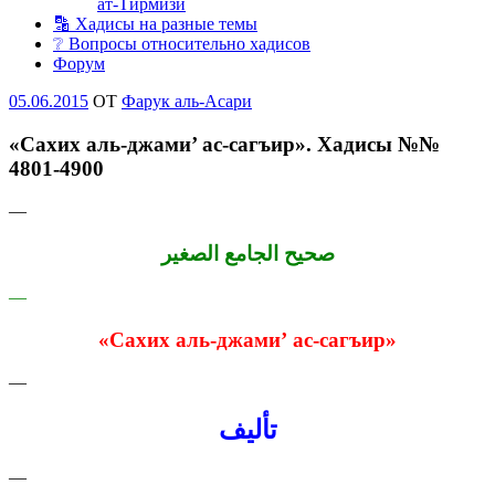
ат-Тирмизи
🔡 Хадисы на разные темы
❔ Вопросы относительно хадисов
Форум
Опубликовано
05.06.2015
OT
Фарук аль-Асари
«Сахих аль-джами’ ас-сагъир». Хадисы №№
4801-4900
—
صحيح الجامع الصغير
—
«Сахих
аль-джами’
ас-сагъир»
—
تأليف
—