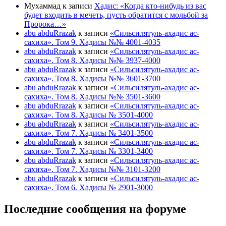
Мухаммад
к записи
Хадис: «Когда кто-нибудь из вас
будет входить в мечеть, пусть обратится с мольбой за
Пророка…»
abu abduRrazak
к записи
«Сильсилятуль-ахадис ас-
сахиха». Том 9. Хадисы №№ 4001-4035
abu abduRrazak
к записи
«Сильсилятуль-ахадис ас-
сахиха». Том 8. Хадисы №№ 3937-4000
abu abduRrazak
к записи
«Сильсилятуль-ахадис ас-
сахиха». Том 8. Хадисы №№ 3601-3700
abu abduRrazak
к записи
«Сильсилятуль-ахадис ас-
сахиха». Том 8. Хадисы №№ 3501-3600
abu abduRrazak
к записи
«Сильсилятуль-ахадис ас-
сахиха». Том 8. Хадисы № 3501-4000
abu abduRrazak
к записи
«Сильсилятуль-ахадис ас-
сахиха». Том 7. Хадисы № 3401-3500
abu abduRrazak
к записи
«Сильсилятуль-ахадис ас-
сахиха». Том 7. Хадисы № 3301-3400
abu abduRrazak
к записи
«Сильсилятуль-ахадис ас-
сахиха». Том 7. Хадисы №№ 3101-3200
abu abduRrazak
к записи
«Сильсилятуль-ахадис ас-
сахиха». Том 6. Хадисы № 2901-3000
Последние сообщения на форуме