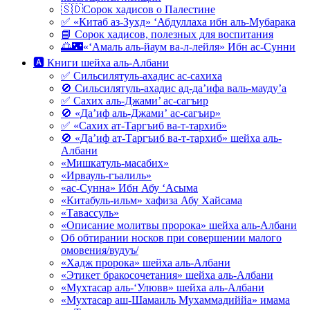
🇸🇩Сорок хадисов о Палестине
✅ «Китаб аз-Зухд» ‘Абдуллаха ибн аль-Мубарака
📘 Сорок хадисов, полезных для воспитания
🌅🌃«‘Амаль аль-йаум ва-л-лейля» Ибн ас-Сунни
🅰 Книги шейха аль-Албани
✅ Сильсилятуль-ахадис ас-сахиха
🚫 Сильсилятуль-ахадис ад-да’ифа валь-мауду’а
✅ Сахих аль-Джами’ ас-сагъир
🚫 «Да’иф аль-Джами’ ас-сагъир»
✅ «Сахих ат-Таргъиб ва-т-тархиб»
🚫 «Да’иф ат-Таргъиб ва-т-тархиб» шейха аль-
Албани
«Мишкатуль-масабих»
«Ирвауль-гъалиль»
«ас-Сунна» Ибн Абу ‘Асыма
«Китабуль-ильм» хафиза Абу Хайсама
«Тавассуль»
«Описание молитвы пророка» шейха аль-Албани
Об обтирании носков при совершении малого
омовения/вудуъ/
«Хадж пророка» шейха аль-Албани
«Этикет бракосочетания» шейха аль-Албани
«Мухтасар аль-‘Улювв» шейха аль-Албани
«Мухтасар аш-Шамаиль Мухаммадиййа» имама