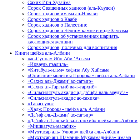
Сахих Ибн Хузайма
Сорок Священных хадисов (аль-Къудси)
Сорок хадисов имама ан-Навави
Сорок хадисов о Каабе
Сорок хадисов о Палестине
Сорок хадисов о Чёрном камне и воде Замзама
Сорок хадисов об установлениях шариата,
касающихся женщин
Сорок хадисов, полезных для воспитания
Книги шейха аль-Албани
«ас-Сунна» Ибн Аби ‘Асыма
«Ирвауль-гъалиль»
«Китабуль-ильм» хафиза Абу Хайсама
«Описание молитвы Пророка» шейха аль-Албани
«Сахих аль-Джами’ ас-сагъир»
«Сахих ат-Таргъиб ва-т-тархиб»
«Сильсилятуль-ахадис ад-да’ифа валь-мауду’а»
«Сильсилятуль-ахадис ас-сахиха»
«Тавассуль»
«Хадж Пророка» шейха аль-Албани
«Да’иф аль-Джами’ ас-сагъир»
«Да’иф ат-Таргъиб ва-т-тархиб» шейха аль-Албани
«Мишкатуль-масабих»
«Мухтасар аль-‘Улювв» шейха аль-Албани
«Мухтасар аш-Шамаиль Мухаммадиййа» имама