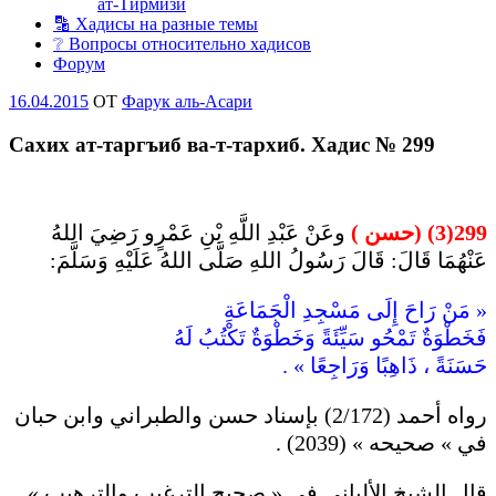
ат-Тирмизи
🔡 Хадисы на разные темы
❔ Вопросы относительно хадисов
Форум
Опубликовано
16.04.2015
OT
Фарук аль-Асари
Сахих ат-таргъиб ва-т-тархиб. Хадис № 299
299(3) (حسن )
وعَنْ عَبْدِ اللَّهِ بْنِ عَمْرٍو رَضِيَ اللهُ
عَنْهُمَا قَالَ: قَالَ رَسُولُ اللهِ صَلَّى اللهُ عَلَيْهِ وَسَلَّمَ:
« مَنْ رَاحَ إِلَى مَسْجِدِ الْجَمَاعَةِ
فَخَطْوَةٌ تَمْحُو سَيِّئَةً وَخَطْوَةٌ تَكْتُبُ لَهُ
حَسَنَةً ، ذَاهِبًا وَرَاجِعًا » .
رواه أحمد (2/172) بإسناد حسن والطبراني وابن حبان
في » صحيحه » (2039) .
قال الشيخ الألباني في « صحيح الترغيب والترهيب »