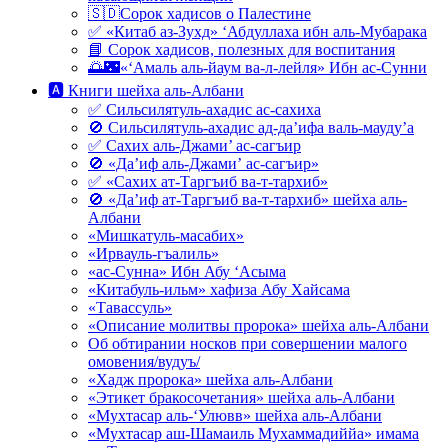
🇸🇩Сорок хадисов о Палестине
✅ «Китаб аз-Зухд» ‘Абдуллаха ибн аль-Мубарака
📘 Сорок хадисов, полезных для воспитания
🌅🌃«‘Амаль аль-йаум ва-л-лейля» Ибн ас-Сунни
🅰 Книги шейха аль-Албани
✅ Сильсилятуль-ахадис ас-сахиха
🚫 Сильсилятуль-ахадис ад-да’ифа валь-мауду’а
✅ Сахих аль-Джами’ ас-сагъир
🚫 «Да’иф аль-Джами’ ас-сагъир»
✅ «Сахих ат-Таргъиб ва-т-тархиб»
🚫 «Да’иф ат-Таргъиб ва-т-тархиб» шейха аль-
Албани
«Мишкатуль-масабих»
«Ирвауль-гъалиль»
«ас-Сунна» Ибн Абу ‘Асыма
«Китабуль-ильм» хафиза Абу Хайсама
«Тавассуль»
«Описание молитвы пророка» шейха аль-Албани
Об обтирании носков при совершении малого
омовения/вудуъ/
«Хадж пророка» шейха аль-Албани
«Этикет бракосочетания» шейха аль-Албани
«Мухтасар аль-‘Улювв» шейха аль-Албани
«Мухтасар аш-Шамаиль Мухаммадиййа» имама