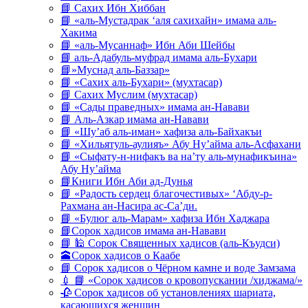
📘 Сахих Ибн Хиббан
📘 «аль-Мустадрак ‘аля сахихайн» имама аль-
Хакима
📘 «аль-Мусаннаф» Ибн Аби Шейбы
📘 аль-Адабуль-муфрад имама аль-Бухари
📘»Муснад аль-Баззар»
📘 «Сахих аль-Бухари» (мухтасар)
📘 Сахих Муслим (мухтасар)
📘 «Сады праведных» имама ан-Навави
📘 Аль-Азкар имама ан-Навави
📘 «Шу’аб аль-иман» хафиза аль-Байхакъи
📘 «Хильятуль-аулияъ» Абу Ну’айма аль-Асфахани
📘 «Сыфату-н-нифакъ ва на’ту аль-мунафикъина»
Абу Ну’айма
📘Книги Ибн Аби ад-Дунья
📘 «Радость сердец благочестивых» ‘Абду-р-
Рахмана ан-Насира ас-Са’ди.
📘 «Булюг аль-Марам» хафиза Ибн Хаджара
📘Сорок хадисов имама ан-Навави
📘 🕌 Сорок Священных хадисов (аль-Къудси)
🕋Сорок хадисов о Каабе
📘 Сорок хадисов о Чёрном камне и воде Замзама
💉 📘 «Сорок хадисов о кровопускании /хиджама/»
🥀 Сорок хадисов об установлениях шариата,
касающихся женщин