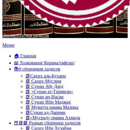
Энциклопедия хадисов
Перейти
Меню
к
содержимому
🏠 Главная
📖 Толкование Корана/тафсир/
📚9 сборников хадисов
📗Сахих аль-Бухари
📗 Сахих Муслим
📗 Сунан Абу Дауд
📗 «Сунан ат-Тирмизи»
📗 Сунан ан-Насаи
📗 Сунан Ибн Маджах
📗 Муватта имама Малика
📗Сунан ад-Дарими
📗»Муснад» имама Ахмада
📕📗📘 Разные сборники хадисов
📘 Сахих Ибн Хузайма