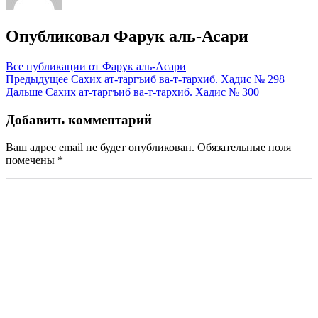
Опубликовал
Фарук аль-Асари
Все публикации от Фарук аль-Асари
Навигация
Предыдущее
Сахих ат-таргъиб ва-т-тархиб. Хадис № 298
Дальше
Сахих ат-таргъиб ва-т-тархиб. Хадис № 300
по
записям
Добавить комментарий
Ваш адрес email не будет опубликован.
Обязательные поля
помечены
*