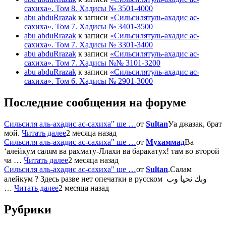
сахиха». Том 8. Хадисы № 3501-4000
abu abduRrazak
к записи
«Сильсилятуль-ахадис ас-
сахиха». Том 7. Хадисы № 3401-3500
abu abduRrazak
к записи
«Сильсилятуль-ахадис ас-
сахиха». Том 7. Хадисы № 3301-3400
abu abduRrazak
к записи
«Сильсилятуль-ахадис ас-
сахиха». Том 7. Хадисы №№ 3101-3200
abu abduRrazak
к записи
«Сильсилятуль-ахадис ас-
сахиха». Том 6. Хадисы № 2901-3000
Последние сообщения на форуме
Сильсиля аль-ахадис ас-сахиха" ше …
от
Sultan
Уа джазак, брат
мой.
Читать далее
2 месяца назад
Сильсиля аль-ахадис ас-сахиха" ше …
от
Мухаммад
Ва
‘алейкум салям ва рахмату-Ллахи ва баракатух! там во второй
ча …
Читать далее
2 месяца назад
Сильсиля аль-ахадис ас-сахиха" ше …
от
Sultan
.Салам
алейкум ? Здесь разве нет опечатки в русском وبك نحيا وب
…
Читать далее
2 месяца назад
Рубрики