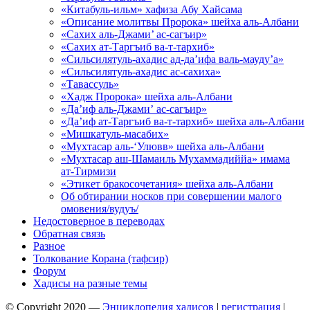
«Китабуль-ильм» хафиза Абу Хайсама
«Описание молитвы Пророка» шейха аль-Албани
«Сахих аль-Джами’ ас-сагъир»
«Сахих ат-Таргъиб ва-т-тархиб»
«Сильсилятуль-ахадис ад-да’ифа валь-мауду’а»
«Сильсилятуль-ахадис ас-сахиха»
«Тавассуль»
«Хадж Пророка» шейха аль-Албани
«Да’иф аль-Джами’ ас-сагъир»
«Да’иф ат-Таргъиб ва-т-тархиб» шейха аль-Албани
«Мишкатуль-масабих»
«Мухтасар аль-‘Улювв» шейха аль-Албани
«Мухтасар аш-Шамаиль Мухаммадиййа» имама
ат-Тирмизи
«Этикет бракосочетания» шейха аль-Албани
Об обтирании носков при совершении малого
омовения/вудуъ/
Недостоверное в переводах
Обратная связь
Разное
Толкование Корана (тафсир)
Форум
Хадисы на разные темы
© Copyright 2020 —
Энциклопедия хадисов
|
регистрация
|