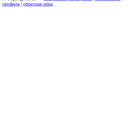
профиль
|
обратная связь
Wisteria Theme by
WPFriendship
⋅
Powered by
WordPress