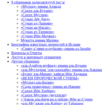
9 сборников хадисов/кутуб тис’а/
«Муснад» имама Ахмада
«Сахих аль-Бухари»
«Сахих Муслим»
«Сунан Абу Дауд»
«Сунан ад-Дарими»
«Сунан ан-Насаи».
«Сунан ат-Тирмизи»
«Сунан Ибн Маджах»
Муватта имама Малика
Биографии известных личностей в Исламе
«Сияру а’лями-н-нубаляъ» имама аз-Захаби
Вопросы и Ответы
Доступ к материалу ограничен
Другие сборники
«аль-Адабуль-муфрад» имама аль-Бухари
«аль-Мустадрак ‘аля сахихайн» имама аль-Хакима
«Булюг аль-Марам» хафиза Ибн Хаджара
«ВЕХИ ПРОРОЧЕСКОЙ СУННЫ»
«Муснад аль-Баззар»
«Сады праведных» имама ан-Навави
«Сахих Ибн Хиббан»
«Сахих Муслим» (мухтасар)
«‘Амаль аль-йаум ва-л-лейля» Ибн ас-Сунни
«аль-Му’джам аль-Кабир» ат-Табарани