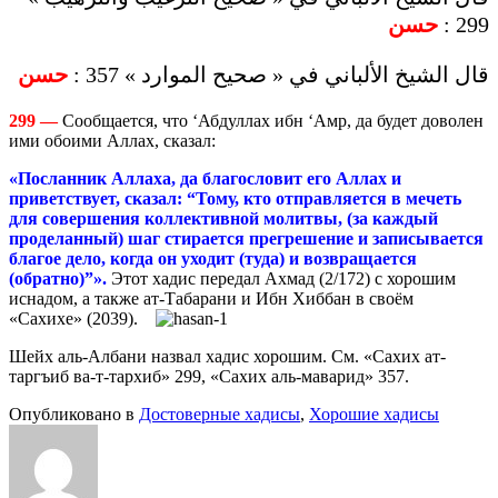
حسن
299 :
قال الشيخ الألباني في « صحيح الموارد » 357 :
حسن
299 —
Сообщается, что ‘Абдуллах ибн ‘Амр, да будет доволен
ими обоими Аллах, сказал:
«Посланник Аллаха, да благословит его Аллах и
приветствует, сказал: “Тому, кто отправляется в мечеть
для совершения коллективной молитвы, (за каждый
проделанный) шаг стирается прегрешение и записывается
благое дело, когда он уходит (туда) и возвращается
(обратно)”».
Этот хадис передал Ахмад (2/172) с хорошим
иснадом, а также ат-Табарани и Ибн Хиббан в своём
«Сахихе» (2039).
Шейх аль-Албани назвал хадис хорошим. См. «Сахих ат-
таргъиб ва-т-тархиб» 299, «Сахих аль-маварид» 357.
Опубликовано в
Достоверные хадисы
,
Хорошие хадисы