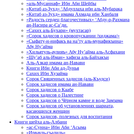
«аль-Мусаннаф» Ибн Аби Шейбы
«Китаб аз-Зухд» ‘Абдуллаха ибн аль-Мубарака
«Китаб аз-Зухд» имама Ахмада ибн Ханбаля
«Радость сердец благочестивых» ‘Абду-р-Рахмана
ан-Насира ас-Са’ди.
«Сахих аль-Бухари» (мухтасар)
«Сорок хадисов о кровопускании /хиджама/»
«Сыфату-н-нифакъ ва на’ту аль-мунафикъина»
Абу Ну’айма
«Хильятуль-аулияъ» Абу Ну’айма аль-Асфахани
«Шу’аб аль-Иман» хафиза аль-Байхакъи
Аль-Азкар имама ан-Навави
Книги Ибн Аби ад-Дунья
Сахих Ибн Хузайма
Сорок Священных хадисов (аль-Къудси)
Сорок хадисов имама ан-Навави
Сорок хадисов о Каабе
Сорок хадисов о Палестине
Сорок хадисов о Чёрном камне и воде Замзама
Сорок хадисов об установлениях шариата,
касающихся женщин
Сорок хадисов, полезных для воспитания
Книги шейха аль-Албани
«ас-Сунна» Ибн Аби ‘Асыма
«Ирвауль-гъалиль»