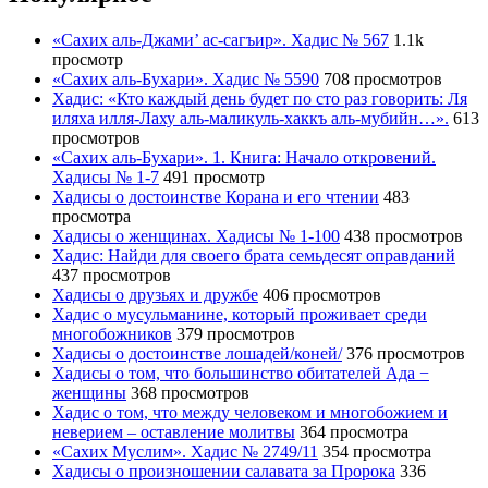
«Сахих аль-Джами’ ас-сагъир». Хадис № 567
1.1k
просмотр
«Сахих аль-Бухари». Хадис № 5590
708 просмотров
Хадис: «Кто каждый день будет по сто раз говорить: Ля
иляха илля-Лаху аль-маликуль-хаккъ аль-мубийн…».
613
просмотров
«Сахих аль-Бухари». 1. Книга: Начало откровений.
Хадисы № 1-7
491 просмотр
Хадисы о достоинстве Корана и его чтении
483
просмотра
Хадисы о женщинах. Хадисы № 1-100
438 просмотров
Хадис: Найди для своего брата семьдесят оправданий
437 просмотров
Хадисы о друзьях и дружбе
406 просмотров
Хадис о мусульманине, который проживает среди
многобожников
379 просмотров
Хадисы о достоинстве лошадей/коней/
376 просмотров
Хадисы о том, что большинство обитателей Ада −
женщины
368 просмотров
Хадис о том, что между человеком и многобожием и
неверием – оставление молитвы
364 просмотра
«Сахих Муслим». Хадис № 2749/11
354 просмотра
Хадисы о произношении салавата за Пророка
336