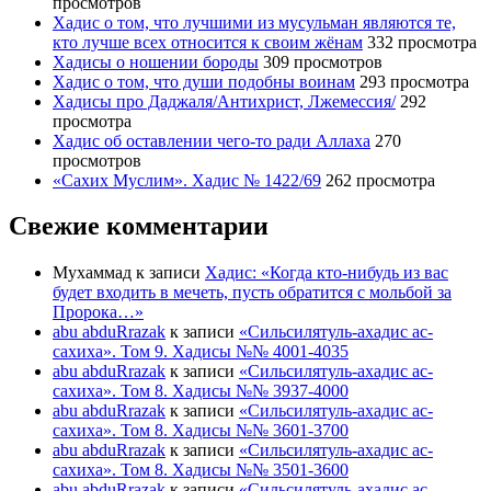
просмотров
Хадис о том, что лучшими из мусульман являются те,
кто лучше всех относится к своим жёнам
332 просмотра
Хадисы о ношении бороды
309 просмотров
Хадис о том, что души подобны воинам
293 просмотра
Хадисы про Даджаля/Антихрист, Лжемессия/
292
просмотра
Хадис об оставлении чего-то ради Аллаха
270
просмотров
«Сахих Муслим». Хадис № 1422/69
262 просмотра
Свежие комментарии
Мухаммад
к записи
Хадис: «Когда кто-нибудь из вас
будет входить в мечеть, пусть обратится с мольбой за
Пророка…»
abu abduRrazak
к записи
«Сильсилятуль-ахадис ас-
сахиха». Том 9. Хадисы №№ 4001-4035
abu abduRrazak
к записи
«Сильсилятуль-ахадис ас-
сахиха». Том 8. Хадисы №№ 3937-4000
abu abduRrazak
к записи
«Сильсилятуль-ахадис ас-
сахиха». Том 8. Хадисы №№ 3601-3700
abu abduRrazak
к записи
«Сильсилятуль-ахадис ас-
сахиха». Том 8. Хадисы №№ 3501-3600
abu abduRrazak
к записи
«Сильсилятуль-ахадис ас-