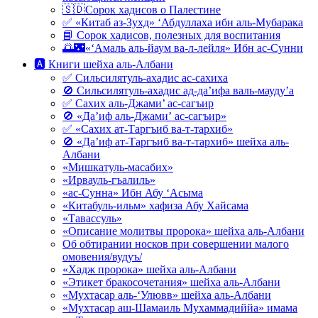
🇸🇩Сорок хадисов о Палестине
✅ «Китаб аз-Зухд» ‘Абдуллаха ибн аль-Мубарака
📘 Сорок хадисов, полезных для воспитания
🌅🌃«‘Амаль аль-йаум ва-л-лейля» Ибн ас-Сунни
🅰 Книги шейха аль-Албани
✅ Сильсилятуль-ахадис ас-сахиха
🚫 Сильсилятуль-ахадис ад-да’ифа валь-мауду’а
✅ Сахих аль-Джами’ ас-сагъир
🚫 «Да’иф аль-Джами’ ас-сагъир»
✅ «Сахих ат-Таргъиб ва-т-тархиб»
🚫 «Да’иф ат-Таргъиб ва-т-тархиб» шейха аль-
Албани
«Мишкатуль-масабих»
«Ирвауль-гъалиль»
«ас-Сунна» Ибн Абу ‘Асыма
«Китабуль-ильм» хафиза Абу Хайсама
«Тавассуль»
«Описание молитвы пророка» шейха аль-Албани
Об обтирании носков при совершении малого
омовения/вудуъ/
«Хадж пророка» шейха аль-Албани
«Этикет бракосочетания» шейха аль-Албани
«Мухтасар аль-‘Улювв» шейха аль-Албани
«Мухтасар аш-Шамаиль Мухаммадиййа» имама