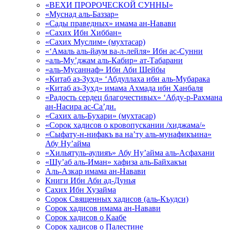
«ВЕХИ ПРОРОЧЕСКОЙ СУННЫ»
«Муснад аль-Баззар»
«Сады праведных» имама ан-Навави
«Сахих Ибн Хиббан»
«Сахих Муслим» (мухтасар)
«‘Амаль аль-йаум ва-л-лейля» Ибн ас-Сунни
«аль-Му’джам аль-Кабир» ат-Табарани
«аль-Мусаннаф» Ибн Аби Шейбы
«Китаб аз-Зухд» ‘Абдуллаха ибн аль-Мубарака
«Китаб аз-Зухд» имама Ахмада ибн Ханбаля
«Радость сердец благочестивых» ‘Абду-р-Рахмана
ан-Насира ас-Са’ди.
«Сахих аль-Бухари» (мухтасар)
«Сорок хадисов о кровопускании /хиджама/»
«Сыфату-н-нифакъ ва на’ту аль-мунафикъина»
Абу Ну’айма
«Хильятуль-аулияъ» Абу Ну’айма аль-Асфахани
«Шу’аб аль-Иман» хафиза аль-Байхакъи
Аль-Азкар имама ан-Навави
Книги Ибн Аби ад-Дунья
Сахих Ибн Хузайма
Сорок Священных хадисов (аль-Къудси)
Сорок хадисов имама ан-Навави
Сорок хадисов о Каабе
Сорок хадисов о Палестине