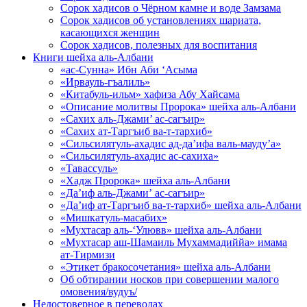
Сорок хадисов о Чёрном камне и воде Замзама
Сорок хадисов об установлениях шариата,
касающихся женщин
Сорок хадисов, полезных для воспитания
Книги шейха аль-Албани
«ас-Сунна» Ибн Аби ‘Асыма
«Ирвауль-гъалиль»
«Китабуль-ильм» хафиза Абу Хайсама
«Описание молитвы Пророка» шейха аль-Албани
«Сахих аль-Джами’ ас-сагъир»
«Сахих ат-Таргъиб ва-т-тархиб»
«Сильсилятуль-ахадис ад-да’ифа валь-мауду’а»
«Сильсилятуль-ахадис ас-сахиха»
«Тавассуль»
«Хадж Пророка» шейха аль-Албани
«Да’иф аль-Джами’ ас-сагъир»
«Да’иф ат-Таргъиб ва-т-тархиб» шейха аль-Албани
«Мишкатуль-масабих»
«Мухтасар аль-‘Улювв» шейха аль-Албани
«Мухтасар аш-Шамаиль Мухаммадиййа» имама
ат-Тирмизи
«Этикет бракосочетания» шейха аль-Албани
Об обтирании носков при совершении малого
омовения/вудуъ/
Недостоверное в переводах