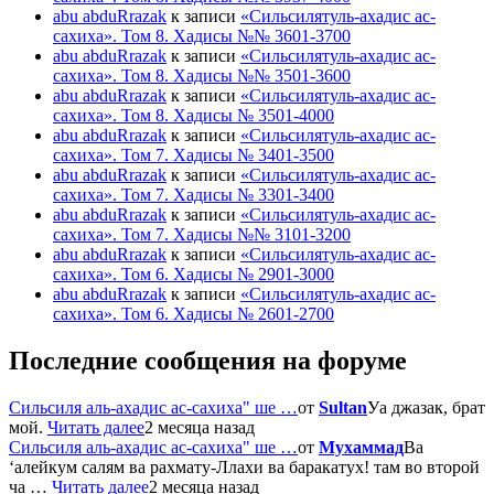
abu abduRrazak
к записи
«Сильсилятуль-ахадис ас-
сахиха». Том 8. Хадисы №№ 3601-3700
abu abduRrazak
к записи
«Сильсилятуль-ахадис ас-
сахиха». Том 8. Хадисы №№ 3501-3600
abu abduRrazak
к записи
«Сильсилятуль-ахадис ас-
сахиха». Том 8. Хадисы № 3501-4000
abu abduRrazak
к записи
«Сильсилятуль-ахадис ас-
сахиха». Том 7. Хадисы № 3401-3500
abu abduRrazak
к записи
«Сильсилятуль-ахадис ас-
сахиха». Том 7. Хадисы № 3301-3400
abu abduRrazak
к записи
«Сильсилятуль-ахадис ас-
сахиха». Том 7. Хадисы №№ 3101-3200
abu abduRrazak
к записи
«Сильсилятуль-ахадис ас-
сахиха». Том 6. Хадисы № 2901-3000
abu abduRrazak
к записи
«Сильсилятуль-ахадис ас-
сахиха». Том 6. Хадисы № 2601-2700
Последние сообщения на форуме
Сильсиля аль-ахадис ас-сахиха" ше …
от
Sultan
Уа джазак, брат
мой.
Читать далее
2 месяца назад
Сильсиля аль-ахадис ас-сахиха" ше …
от
Мухаммад
Ва
‘алейкум салям ва рахмату-Ллахи ва баракатух! там во второй
ча …
Читать далее
2 месяца назад