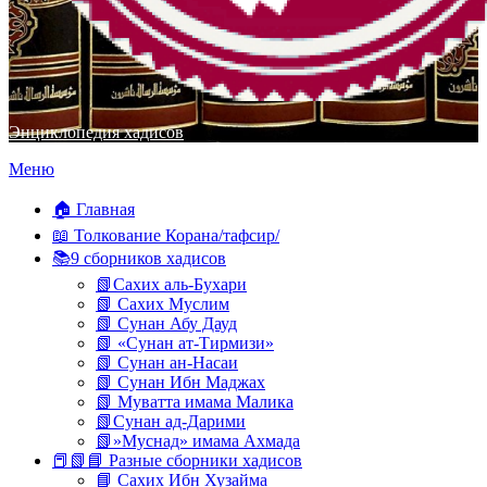
Энциклопедия хадисов
Перейти
Меню
к
содержимому
🏠 Главная
📖 Толкование Корана/тафсир/
📚9 сборников хадисов
📗Сахих аль-Бухари
📗 Сахих Муслим
📗 Сунан Абу Дауд
📗 «Сунан ат-Тирмизи»
📗 Сунан ан-Насаи
📗 Сунан Ибн Маджах
📗 Муватта имама Малика
📗Сунан ад-Дарими
📗»Муснад» имама Ахмада
📕📗📘 Разные сборники хадисов
📘 Сахих Ибн Хузайма