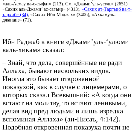
«аль-Асмау ва-с-сыфат» (213). См. «Джами’уль-усуль» (2651),
«Сахих аль-Джами’ ас-сагъир» (4313),
«Сахих ат-Таргъиб ва-т-
тархиб» (34)
, «Сахих Ибн Маджах» (3406), «Ахкамуль-
джанаиз» (71).
___________________________________
Ибн Раджаб в книге «Джами’уль-‘улюми
валь-хикам» сказал:
– Знай, что дела, совершённые не ради
Аллаха, бывают нескольких видов.
Иногда это бывает откровенной
показухой, как в случае с лицемерами, о
которых сказал Всевышний: «А когда они
встают на молитву, то встают ленивыми,
делая вид пред людьми и лишь изредка
вспоминая Аллаха» (ан-Нисаъ, 4:142).
Подобная откровенная показуха почти не