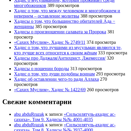
Хадис о мусульманине, который проживает среди
многобожников
389 просмотров
Хадис о том, что между человеком и многобожием и
неверием – оставление молитвы
388 просмотров
Хадисы о том, что большинство обитателей Ада −
женщины
385 просмотров
Хадисы о произношении салавата за Пророка
381
просмотр
«Сахих Муслим». Хадис № 2749/11
374 просмотра
Хадис о том, что лучшими из мусульман являются те,
кто лучше всех относится к своим жёнам
333 просмотра
Хадисы про Даджаля/Антихрист, Лжемессия/
320
просмотров
Хадисы о ношении бороды
313 просмотров
Хадис о том, что души подобны воинам
293 просмотра
Хадис об оставлении чего-то ради Аллаха
270
просмотров
«Сахих Муслим». Хадис № 1422/69
260 просмотров
Свежие комментарии
abu abduRrazak
к записи
«Сильсилятуль-ахадис ас-
сахиха». Том 9. Хадисы №№ 4001-4035
abu abduRrazak
к записи
«Сильсилятуль-ахадис ас-
сахиха». Том 8. Хадисы №№ 3937-4000