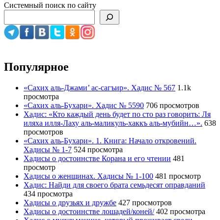
Системный поиск по сайту
Популярное
«Сахих аль-Джами’ ас-сагъир». Хадис № 567
1.1k
просмотра
«Сахих аль-Бухари». Хадис № 5590
706 просмотров
Хадис: «Кто каждый день будет по сто раз говорить: Ля
иляха илля-Лаху аль-маликуль-хаккъ аль-мубийн…».
638
просмотров
«Сахих аль-Бухари». 1. Книга: Начало откровений.
Хадисы № 1-7
524 просмотра
Хадисы о достоинстве Корана и его чтении
481
просмотр
Хадисы о женщинах. Хадисы № 1-100
481 просмотр
Хадис: Найди для своего брата семьдесят оправданий
434 просмотра
Хадисы о друзьях и дружбе
427 просмотров
Хадисы о достоинстве лошадей/коней/
402 просмотра