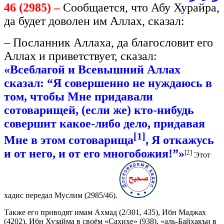
46 (2985) –
Сообщается, что Абу Хурайра,
да будет доволен им Аллах, сказал:
– Посланник Аллаха, да благословит его
Аллах и приветствует, сказал:
«Всеблагой и Всевышний Аллах
сказал: “Я совершенно не нуждаюсь в
том, чтобы Мне придавали
сотоварищей, (если же) кто-нибудь
совершит какое-либо дело, придавая
[1]
Мне в этом сотоварища
, Я откажусь
и от него, и от его многобожия!”»
[2]
Этот
хадис передал Муслим (2985/46).
Также его приводят имам Ахмад (2/301, 435), Ибн Маджах
(4202), Ибн Хузайма в своём «Сахихе» (938), «аль-Байхакъи в