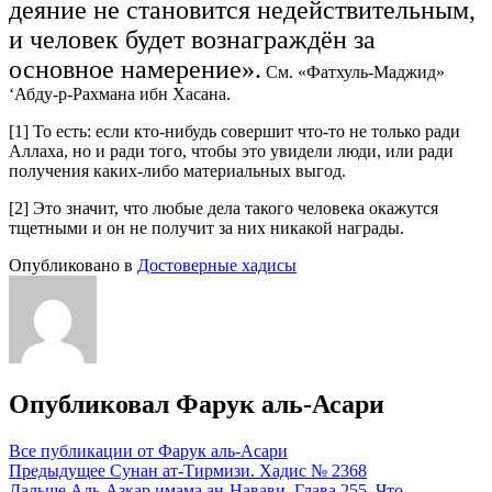
деяние не становится недействительным,
и человек будет вознаграждён за
основное намерение».
См. «Фатхуль-Маджид»
‘Абду-р-Рахмана ибн Хасана.
[1] То есть: если кто-нибудь совершит что-то не только ради
Аллаха, но и ради того, чтобы это увидели люди, или ради
получения каких-либо материальных выгод.
[2] Это значит, что любые дела такого человека окажутся
тщетными и он не получит за них никакой награды.
Опубликовано в
Достоверные хадисы
Опубликовал
Фарук аль-Асари
Все публикации от Фарук аль-Асари
Навигация
Предыдущее
Сунан ат-Тирмизи. Хадис № 2368
Дальше
Аль-Азкар имама ан-Навави. Глава 255. Что