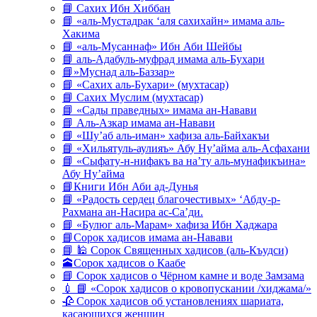
📘 Сахих Ибн Хиббан
📘 «аль-Мустадрак ‘аля сахихайн» имама аль-
Хакима
📘 «аль-Мусаннаф» Ибн Аби Шейбы
📘 аль-Адабуль-муфрад имама аль-Бухари
📘»Муснад аль-Баззар»
📘 «Сахих аль-Бухари» (мухтасар)
📘 Сахих Муслим (мухтасар)
📘 «Сады праведных» имама ан-Навави
📘 Аль-Азкар имама ан-Навави
📘 «Шу’аб аль-иман» хафиза аль-Байхакъи
📘 «Хильятуль-аулияъ» Абу Ну’айма аль-Асфахани
📘 «Сыфату-н-нифакъ ва на’ту аль-мунафикъина»
Абу Ну’айма
📘Книги Ибн Аби ад-Дунья
📘 «Радость сердец благочестивых» ‘Абду-р-
Рахмана ан-Насира ас-Са’ди.
📘 «Булюг аль-Марам» хафиза Ибн Хаджара
📘Сорок хадисов имама ан-Навави
📘 🕌 Сорок Священных хадисов (аль-Къудси)
🕋Сорок хадисов о Каабе
📘 Сорок хадисов о Чёрном камне и воде Замзама
💉 📘 «Сорок хадисов о кровопускании /хиджама/»
🥀 Сорок хадисов об установлениях шариата,
касающихся женщин