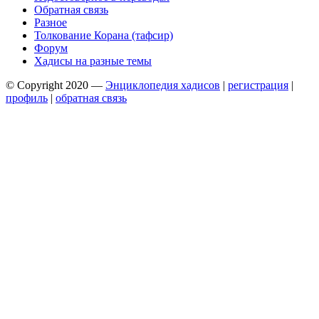
Обратная связь
Разное
Толкование Корана (тафсир)
Форум
Хадисы на разные темы
© Copyright 2020 —
Энциклопедия хадисов
|
регистрация
|
профиль
|
обратная связь
Wisteria Theme by
WPFriendship
⋅
Powered by
WordPress