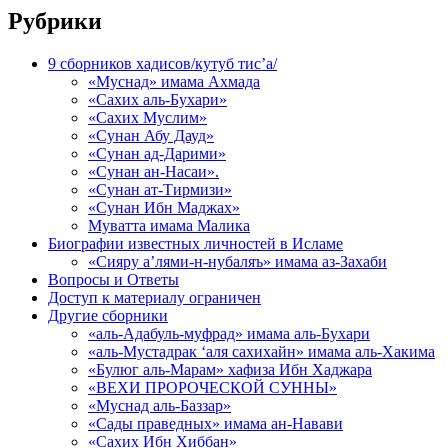
Рубрики
9 сборников хадисов/кутуб тис’а/
«Муснад» имама Ахмада
«Сахих аль-Бухари»
«Сахих Муслим»
«Сунан Абу Дауд»
«Сунан ад-Дарими»
«Сунан ан-Насаи».
«Сунан ат-Тирмизи»
«Сунан Ибн Маджах»
Муватта имама Малика
Биографии известных личностей в Исламе
«Сияру а’лями-н-нубаляъ» имама аз-Захаби
Вопросы и Ответы
Доступ к материалу ограничен
Другие сборники
«аль-Адабуль-муфрад» имама аль-Бухари
«аль-Мустадрак ‘аля сахихайн» имама аль-Хакима
«Булюг аль-Марам» хафиза Ибн Хаджара
«ВЕХИ ПРОРОЧЕСКОЙ СУННЫ»
«Муснад аль-Баззар»
«Сады праведных» имама ан-Навави
«Сахих Ибн Хиббан»