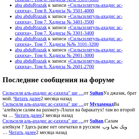
abu abduRrazak
к записи
«Сильсилятуль-ахадис ас-
сахиха». Том 8. Хадисы № 3501-4000
abu abduRrazak
к записи
«Сильсилятуль-ахадис ас-
сахиха». Том 7. Хадисы № 3401-3500
abu abduRrazak
к записи
«Сильсилятуль-ахадис ас-
сахиха». Том 7. Хадисы № 3301-3400
abu abduRrazak
к записи
«Сильсилятуль-ахадис ас-
сахиха». Том 7. Хадисы №№ 3101-3200
abu abduRrazak
к записи
«Сильсилятуль-ахадис ас-
сахиха». Том 6. Хадисы № 2901-3000
abu abduRrazak
к записи
«Сильсилятуль-ахадис ас-
сахиха». Том 6. Хадисы № 2601-2700
Последние сообщения на форуме
Сильсиля аль-ахадис ас-сахиха" ше …
от
Sultan
Уа джазак, брат
мой.
Читать далее
2 месяца назад
Сильсиля аль-ахадис ас-сахиха" ше …
от
Мухаммад
Ва
‘алейкум салям ва рахмату-Ллахи ва баракатух! там во второй
ча …
Читать далее
2 месяца назад
Сильсиля аль-ахадис ас-сахиха" ше …
от
Sultan
.Салам
алейкум ? Здесь разве нет опечатки в русском وبك نحيا وب
…
Читать далее
2 месяца назад