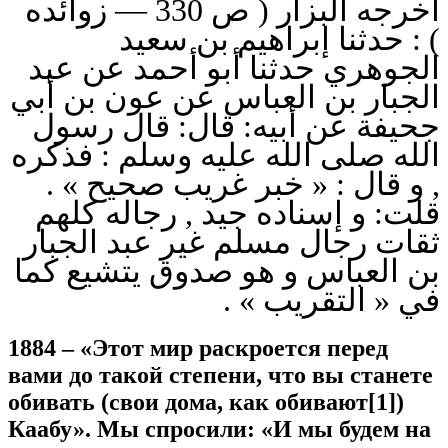
أخرجه البزار ( ص 330 — زوائده
) : حدثنا إبراهيم بن سعيد
الجوهري حدثنا أبو أحمد عن عبد
الجبار بن العباس عن عون بن أبي
جحيفة عن أبيه: قال: قال رسول
الله صلى الله عليه وسلم : فذكره
, و قال : « خبر غريب صحيح » .
قلت: و إسناده جيد , رجاله كلهم
ثقات رجال مسلم غير عبد الجبار
بن العباس و هو صدوق يتشيع كما
في « التقريب » .
1884 – «Этот мир раскроется перед
вами до такой степени, что вы станете
обивать (свои дома, как обивают[1])
Каабу». Мы спросили: «И мы будем на