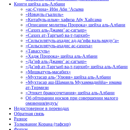
Книги шейха аль-Албани
«ас-Сунна» Ибн Аби ‘Асыма
«Ирвауль-гъалиль»
«Китабуль-ильм» хафиза Абу Хайсама
«Описание молитвы Пророка» шейха аль-Албани
«Сахих аль-Джами’ ас-сагъир»
«Сахих ат-Таргъиб ва-т-тархиб»
«Сильсилятуль-ахадис ад-да’ифа валь-мауду’а»
«Сильсилятуль-ахадис ас-сахиха»
«Тавассуль»
«Хадж Пророка» шейха аль-Албани
«Да’иф аль-Джами’ ас-сагъир»
«Да’иф ат-Таргъиб ва-т-тархиб» шейха аль-Албани
«Мишкатуль-масабих»
«Мухтасар аль-‘Улювв» шейха аль-Албани
«Мухтасар аш-Шамаиль Мухаммадиййа» имама
ат-Тирмизи
«Этикет бракосочетания» шейха аль-Албани
Об обтирании носков при совершении малого
омовения/вудуъ/
Недостоверное в переводах
Обратная связь
Разное
Толкование Корана (тафсир)
Форум