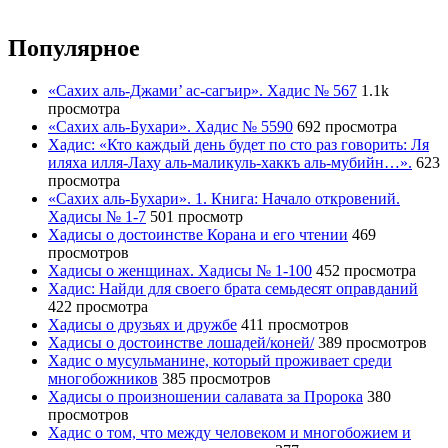
Популярное
«Сахих аль-Джами’ ас-сагъир». Хадис № 567
1.1k
просмотра
«Сахих аль-Бухари». Хадис № 5590
692 просмотра
Хадис: «Кто каждый день будет по сто раз говорить: Ля
иляха илля-Лаху аль-маликуль-хаккъ аль-мубийн…».
623
просмотра
«Сахих аль-Бухари». 1. Книга: Начало откровений.
Хадисы № 1-7
501 просмотр
Хадисы о достоинстве Корана и его чтении
469
просмотров
Хадисы о женщинах. Хадисы № 1-100
452 просмотра
Хадис: Найди для своего брата семьдесят оправданий
422 просмотра
Хадисы о друзьях и дружбе
411 просмотров
Хадисы о достоинстве лошадей/коней/
389 просмотров
Хадис о мусульманине, который проживает среди
многобожников
385 просмотров
Хадисы о произношении салавата за Пророка
380
просмотров
Хадис о том, что между человеком и многобожием и