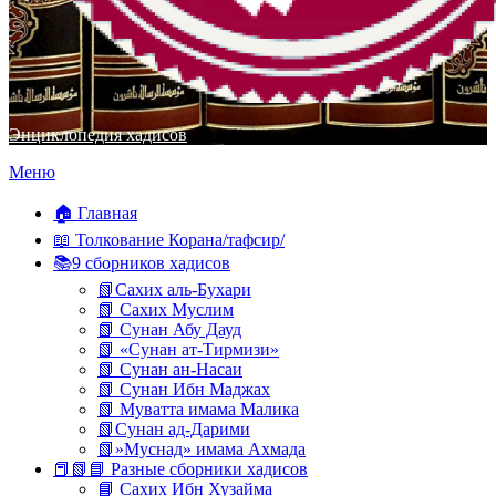
Энциклопедия хадисов
Перейти
Меню
к
содержимому
🏠 Главная
📖 Толкование Корана/тафсир/
📚9 сборников хадисов
📗Сахих аль-Бухари
📗 Сахих Муслим
📗 Сунан Абу Дауд
📗 «Сунан ат-Тирмизи»
📗 Сунан ан-Насаи
📗 Сунан Ибн Маджах
📗 Муватта имама Малика
📗Сунан ад-Дарими
📗»Муснад» имама Ахмада
📕📗📘 Разные сборники хадисов
📘 Сахих Ибн Хузайма