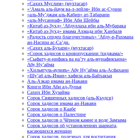
«Сахих Муслим» (мухтасар)
«‘Амаль аль-йаум ва-л-лейля» Ибн ас-Сунни
«аль-Му’джам аль-Кабир» ат-Табарани
«аль-Мусаннаф» Ибн Аби Шейбы
«Китаб аз-Зухд» ‘Абдуллаха ибн аль-Мубарака
«Китаб аз-Зухд» имама Ахмада ибн Ханбаля
«Радость сердец благочестивых» ‘Абду-р-Рахмана
ан-Насира ас-Са’ди.
«Сахих аль-Бухари» (мухтасар)
«Сорок хадисов о кровопускании /хиджама/»
«Сыфату-н-нифакъ ва на’ту аль-мунафикъина»
Абу Ну’айма
«Хильятуль-аулияъ» Абу Ну’айма аль-Асфахани
«Шу’аб аль-Иман» хафиза аль-Байхакъи
Аль-Азкар имама ан-Навави
Книги Ибн Аби ад-Дунья
Сахих Ибн Хузайма
Сорок Священных хадисов (аль-Къудси)
Сорок хадисов имама ан-Навави
Сорок хадисов о Каабе
Сорок хадисов о Палестине
Сорок хадисов о Чёрном камне и воде Замзама
Сорок хадисов об установлениях шариата,
касающихся женщин
Сорок хадисов, полезных для воспитания