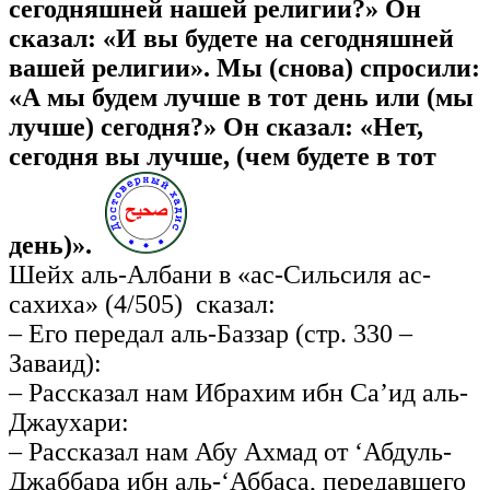
сегодняшней нашей религии?» Он
сказал: «И вы будете на сегодняшней
вашей религии». Мы (снова) спросили:
«А мы будем лучше в тот день или (мы
лучше) сегодня?» Он сказал: «Нет,
сегодня вы лучше, (чем будете в тот
день)».
Шейх аль-Албани в «ас-Сильсиля ас-
сахиха» (4/505) сказал:
– Его передал аль-Баззар (стр. 330 –
Заваид):
– Рассказал нам Ибрахим ибн Са’ид аль-
Джаухари:
– Рассказал нам Абу Ахмад от ‘Абдуль-
Джаббара ибн аль-‘Аббаса, передавшего