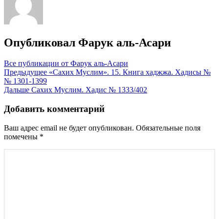
Опубликовал
Фарук аль-Асари
Все публикации от Фарук аль-Асари
Навигация
Предыдущее
«Сахих Муслим». 15. Книга хаджжа. Хадисы №
№ 1301-1399
по
Дальше
Сахих Муслим. Хадис № 1333/402
записям
Добавить комментарий
Ваш адрес email не будет опубликован.
Обязательные поля
помечены
*