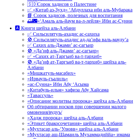
🇸🇩Сорок хадисов о Палестине
✅ «Китаб аз-Зухд» ‘Абдуллаха ибн аль-Мубарака
📘 Сорок хадисов, полезных для воспитания
🌅🌃«‘Амаль аль-йаум ва-л-лейля» Ибн ас-Сунни
🅰 Книги шейха аль-Албани
✅ Сильсилятуль-ахадис ас-сахиха
🚫 Сильсилятуль-ахадис ад-да’ифа валь-мауду’а
✅ Сахих аль-Джами’ ас-сагъир
🚫 «Да’иф аль-Джами’ ас-сагъир»
✅ «Сахих ат-Таргъиб ва-т-тархиб»
🚫 «Да’иф ат-Таргъиб ва-т-тархиб» шейха аль-
Албани
«Мишкатуль-масабих»
«Ирвауль-гъалиль»
«ас-Сунна» Ибн Абу ‘Асыма
«Китабуль-ильм» хафиза Абу Хайсама
«Тавассуль»
«Описание молитвы пророка» шейха аль-Албани
Об обтирании носков при совершении малого
омовения/вудуъ/
«Хадж пророка» шейха аль-Албани
«Этикет бракосочетания» шейха аль-Албани
«Мухтасар аль-‘Улювв» шейха аль-Албани
«Мухтасар аш-Шамаиль Мухаммадиййа» имама