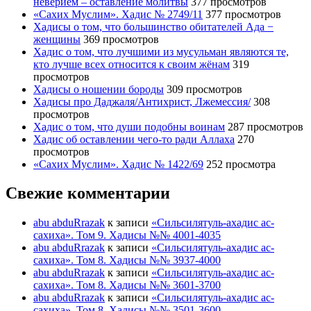
неверием – оставление молитвы
377 просмотров
«Сахих Муслим». Хадис № 2749/11
377 просмотров
Хадисы о том, что большинство обитателей Ада −
женщины
369 просмотров
Хадис о том, что лучшими из мусульман являются те,
кто лучше всех относится к своим жёнам
319
просмотров
Хадисы о ношении бороды
309 просмотров
Хадисы про Даджаля/Антихрист, Лжемессия/
308
просмотров
Хадис о том, что души подобны воинам
287 просмотров
Хадис об оставлении чего-то ради Аллаха
270
просмотров
«Сахих Муслим». Хадис № 1422/69
252 просмотра
Свежие комментарии
abu abduRrazak
к записи
«Сильсилятуль-ахадис ас-
сахиха». Том 9. Хадисы №№ 4001-4035
abu abduRrazak
к записи
«Сильсилятуль-ахадис ас-
сахиха». Том 8. Хадисы №№ 3937-4000
abu abduRrazak
к записи
«Сильсилятуль-ахадис ас-
сахиха». Том 8. Хадисы №№ 3601-3700
abu abduRrazak
к записи
«Сильсилятуль-ахадис ас-
сахиха». Том 8. Хадисы №№ 3501-3600