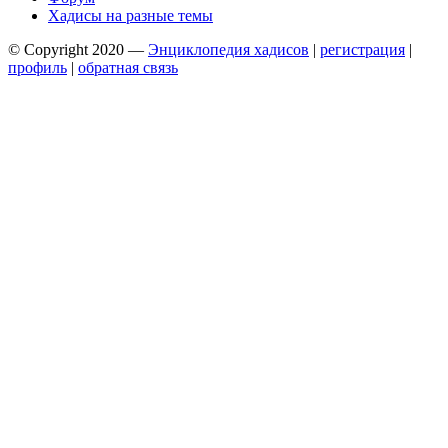
Хадисы на разные темы
© Copyright 2020 —
Энциклопедия хадисов
|
регистрация
|
профиль
|
обратная связь
Wisteria Theme by
WPFriendship
⋅
Powered by
WordPress