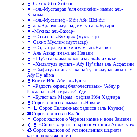
📘 Сахих Ибн Хиббан
📘 «аль-Мустадрак ‘аля сахихайн» имама аль-
Хакима
📘 «аль-Мусаннаф» Ибн Аби Шейбы
📘 аль-Адабуль-муфрад имама аль-Бухари
📘»Муснад аль-Баззар»
📘 «Сахих аль-Бухари» (мухтасар)
📘 Сахих Муслим (мухтасар)
📘 «Сады праведных» имама ан-Навави
📘 Аль-Азкар имама ан-Навави
📘 «Шу’аб аль-иман» хафиза аль-Байхакъи
📘 «Хильятуль-аулияъ» Абу Ну’айма аль-Асфахани
📘 «Сыфату-н-нифакъ ва на’ту аль-мунафикъина»
Абу Ну’айма
📘Книги Ибн Аби ад-Дунья
📘 «Радость сердец благочестивых» ‘Абду-р-
Рахмана ан-Насира ас-Са’ди.
📘 «Булюг аль-Марам» хафиза Ибн Хаджара
📘Сорок хадисов имама ан-Навави
📘 🕌 Сорок Священных хадисов (аль-Къудси)
🕋Сорок хадисов о Каабе
📘 Сорок хадисов о Чёрном камне и воде Замзама
💉 📘 «Сорок хадисов о кровопускании /хиджама/»
🥀 Сорок хадисов об установлениях шариата,
касающихся женщин