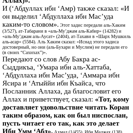
Аллах)».
И (‘Абдуллах ибн ‘Амр) также сказал: «И
он выделил ‘Абдуллаха ибн Мас’уда
каким-то словом».
Этот хадис передали аль-Хаким
(3/527), ат-Табарани в «аль-Му’джам аль-Кабир» (14282) и
«аль-Му’джам аль-Аусат» (2404), ат-Тахави в «Шарх Мушкиль
аль-асар» (5584).
Аль Хаким сказал: «Иснад этого хадиса
достоверный, но они (аль-Бухари и Муслим) не передали его
(в своих “Сахихах”)».
Передают со слов Абу Бакра ас-
Сыддикъа, ‘Умара ибн аль-Хаттаба,
‘Абдуллаха ибн Мас’уда, ‘Аммара ибн
Ясира и ‘Атыййи ибн Къайса, что
Посланник Аллаха, да благословит его
Аллах и приветствует, сказал:
«Тот, кому
доставляет удовольствие читать Коран
таким образом, как он был ниспослан,
пусть читает его так, как это делает
Ибн Умм ‘Абд».
Ахмад (1/455), Ибн Маджах (138),