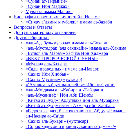
«Сунан ат-Тирмизи»
«Сунан Ибн Маджах»
Муватта имама Малика
Биографии известных личностей в Исламе
«Сияру а’лями-н-нубаляъ» имама аз-Захаби
Вопросы и Ответы
Доступ к материалу ограничен
Другие сборники
«аль-Адабуль-муфрад» имама аль-Бухари
«аль-Мустадрак ‘аля сахихайн» имама аль-Хакима
«Булюг аль-Марам» хафиза Ибн Хаджара
«ВЕХИ ПРОРОЧЕСКОЙ СУННЫ»
«Муснад аль-Баззар»
«Сады праведных» имама ан-Навави
«Сахих Ибн Хиббан»
«Сахих Муслим» (мухтасар)
«‘Амаль аль-йаум ва-л-лейля» Ибн ас-Сунни
«аль-Му’джам аль-Кабир» ат-Табарани
«аль-Мусаннаф» Ибн Аби Шейбы
«Китаб аз-Зухд» ‘Абдуллаха ибн аль-Мубарака
«Китаб аз-Зухд» имама Ахмада ибн Ханбаля
«Радость сердец благочестивых» ‘Абду-р-Рахмана
ан-Насира ас-Са’ди.
«Сахих аль-Бухари» (мухтасар)
«Сорок хадисов о кровопускании /хиджама/»