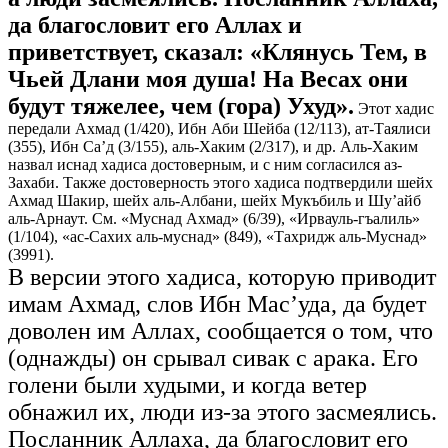
да благословит его Аллах и
приветствует, сказал: «Клянусь Тем, в
Чьей Длани моя душа! На Весах они
будут тяжелее, чем (гора) Ухуд».
Этот хадис
передали Ахмад (1/420), Ибн Аби Шейба (12/113), ат-Таялиси
(355), Ибн Са’д (3/155), аль-Хаким (2/317), и др. Аль-Хаким
назвал иснад хадиса достоверным, и с ним согласился аз-
Захаби. Также достоверность этого хадиса подтвердили шейх
Ахмад Шакир, шейх аль-Албани, шейх Мукъбиль и Шу’айб
аль-Арнаут. См. «Муснад Ахмад» (6/39), «Ирвауль-гъалиль»
(1/104), «ас-Сахих аль-муснад» (849), «Тахридж аль-Муснад»
(3991).
В версии этого хадиса, которую приводит
имам Ахмад, слов Ибн Мас’уда, да будет
доволен им Аллах, сообщается о том, что
(однажды) он срывал сивак с арака. Его
голени были худыми, и когда ветер
обнажил их, люди из-за этого засмеялись.
Посланник Аллаха, да благословит его