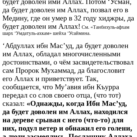
будет доволен ими Аллах. Потом ‘Усман,
да будет доволен им Аллах, позвал его в
Медину, где он умер в 32 году хиджры, да
будет доволен им Аллах!
См. «Танбихуль-афхам
шарх ‘Умдатуль-ахкам» шейха ‘Усаймина.
‘Абдуллах ибн Мас’уд, да будет доволен
им Аллах, обладал многочисленными
достоинствами, о чём засвидетельствовал
сам Пророк Мухаммад, да благословит
его Аллах и приветствует. Так,
сообщается, что Му’авия ибн Къурра
передал со слов своего отца, (что тот)
сказал:
«Однажды, когда Ибн Мас’уд,
да будет доволен им Аллах, находился
на дереве срывая с него (что-то) для
них, подул ветер и обнажил его голени,
а люди засмеялись. Посланник Аллаха,