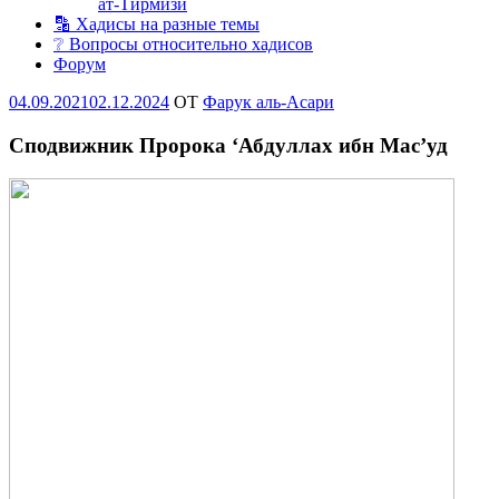
ат-Тирмизи
🔡 Хадисы на разные темы
❔ Вопросы относительно хадисов
Форум
Опубликовано
04.09.2021
02.12.2024
OT
Фарук аль-Асари
Сподвижник Пророка ‘Абдуллах ибн Мас’уд