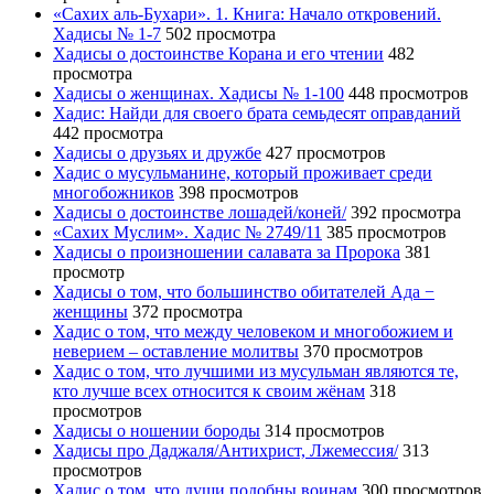
«Сахих аль-Бухари». 1. Книга: Начало откровений.
Хадисы № 1-7
502 просмотра
Хадисы о достоинстве Корана и его чтении
482
просмотра
Хадисы о женщинах. Хадисы № 1-100
448 просмотров
Хадис: Найди для своего брата семьдесят оправданий
442 просмотра
Хадисы о друзьях и дружбе
427 просмотров
Хадис о мусульманине, который проживает среди
многобожников
398 просмотров
Хадисы о достоинстве лошадей/коней/
392 просмотра
«Сахих Муслим». Хадис № 2749/11
385 просмотров
Хадисы о произношении салавата за Пророка
381
просмотр
Хадисы о том, что большинство обитателей Ада −
женщины
372 просмотра
Хадис о том, что между человеком и многобожием и
неверием – оставление молитвы
370 просмотров
Хадис о том, что лучшими из мусульман являются те,
кто лучше всех относится к своим жёнам
318
просмотров
Хадисы о ношении бороды
314 просмотров
Хадисы про Даджаля/Антихрист, Лжемессия/
313
просмотров
Хадис о том, что души подобны воинам
300 просмотров