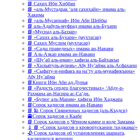
📘 Сахих Ибн Хиббан
📘 «аль-Мустадрак ‘аля сахихайн» имама аль-
Хакима
📘 «аль-Мусаннаф» Ибн Аби Шейбы
📘 аль-Адабуль-муфрад имама аль-Бухари
📘»Муснад аль-Баззар»
📘 «Сахих аль-Бухари» (мухтасар)
📘 Сахих Муслим (мухтасар)
📘 «Сады праведных» имама ан-Навави
📘 Аль-Азкар имама ан-Навави
📘 «Шу’аб аль-иман» хафиза аль-Байхакъи
📘 «Хильятуль-аулияъ» Абу Ну’айма аль-Асфахани
📘 «Сыфату-н-нифакъ ва на’ту аль-мунафикъина»
Абу Ну’айма
📘Книги Ибн Аби ад-Дунья
📘 «Радость сердец благочестивых» ‘Абду-р-
Рахмана ан-Насира ас-Са’ди.
📘 «Булюг аль-Марам» хафиза Ибн Хаджара
📘Сорок хадисов имама ан-Навави
📘 🕌 Сорок Священных хадисов (аль-Къудси)
🕋Сорок хадисов о Каабе
📘 Сорок хадисов о Чёрном камне и воде Замзама
💉 📘 «Сорок хадисов о кровопускании /хиджама/»
🥀 Сорок хадисов об установлениях шариата,
касающихся женщин