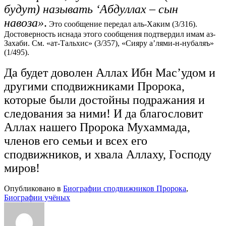
будут) называть ‘Абдуллах – сын
навоза»
.
Это сообщение передал аль-Хаким (3/316).
Достоверность иснада этого сообщения подтвердил имам аз-
Захаби. См. «ат-Тальхис» (3/357), «Сияру а’лями-н-нубаляъ»
(1/495).
Да будет доволен Аллах Ибн Мас’удом и
другими сподвижниками Пророка,
которые были достойны подражания и
следования за ними! И да благословит
Аллах нашего Пророка Мухаммада,
членов его семьи и всех его
сподвижников, и хвала Аллаху, Господу
миров!
Опубликовано в
Биографии сподвижников Пророка
,
Биографии учёных