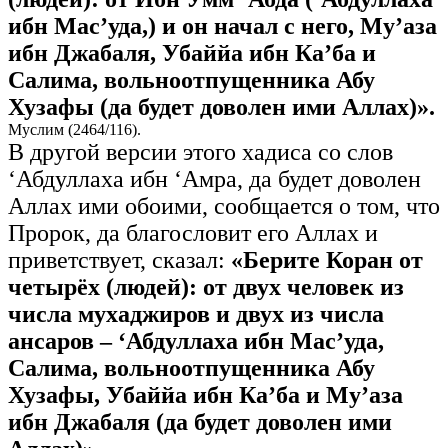
ибн Мас’уда,) и он начал с него, Му’аза
ибн Джабаля, Убаййа ибн Ка’ба и
Салима, вольноотпущенника Абу
Хузафы (да будет доволен ими Аллах)».
Муслим (2464/116).
В другой версии этого хадиса со слов
‘Абдуллаха ибн ‘Амра, да будет доволен
Аллах ими обоими, сообщается о том, что
Пророк, да благословит его Аллах и
приветствует, сказал:
«Берите Коран от
четырёх (людей): от двух человек из
числа мухаджиров и двух из числа
ансаров – ‘Абдуллаха ибн Мас’уда,
Салима, вольноотпущенника Абу
Хузафы, Убаййа ибн Ка’ба и Му’аза
ибн Джабаля (да будет доволен ими