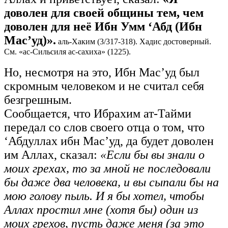
доволен для своей общины тем, чем
доволен для неё Ибн Умм ‘Абд (Ибн
Мас’уд)».
аль-Хаким (3/317-318). Хадис достоверный.
См. «ас-Сильсиля ас-сахиха» (1225).
Но, несмотря на это, Ибн Мас’уд был
скромным человеком и не считал себя
безгрешным.
Сообщается, что Ибрахим ат-Тайми
передал со слов своего отца о том, что
‘Абдуллах ибн Мас’уд, да будет доволен
им Аллах, сказал:
«Если бы вы знали о
моих грехах, то за мной не последовали
бы даже два человека, и вы сыпали бы на
мою голову пыль. И я бы хотел, чтобы
Аллах простил мне (хотя бы) один из
моих грехов, пусть даже меня (за это