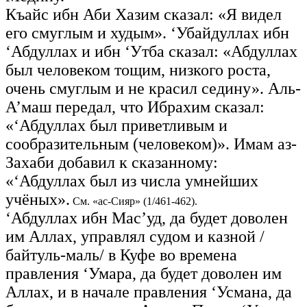
Къайс ибн Аби Хазим сказал: «Я видел
его смуглым и худым». ‘Убайдуллах ибн
‘Абдуллах и ибн ‘Утба сказал: «Абдуллах
был человеком тощим, низкого роста,
очень смуглым и не красил седину». Аль-
А’маш передал, что Ибрахим сказал:
«‘Абдуллах был приветливым и
сообразительным (человеком)». Имам аз-
Захаби добавил к сказанному:
«‘Абдуллах был из числа умнейших
учёных».
См. «ас-Сияр» (1/461-462).
‘Абдуллах ибн Мас’уд, да будет доволен
им Аллах, управлял судом и казной /
байтуль-маль/ в Куфе во времена
правления ‘Умара, да будет доволен им
Аллах, и в начале правления ‘Усмана, да