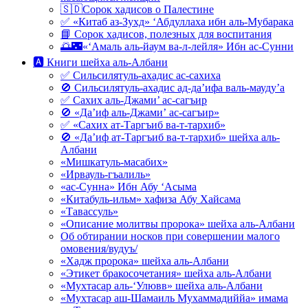
🇸🇩Сорок хадисов о Палестине
✅ «Китаб аз-Зухд» ‘Абдуллаха ибн аль-Мубарака
📘 Сорок хадисов, полезных для воспитания
🌅🌃«‘Амаль аль-йаум ва-л-лейля» Ибн ас-Сунни
🅰 Книги шейха аль-Албани
✅ Сильсилятуль-ахадис ас-сахиха
🚫 Сильсилятуль-ахадис ад-да’ифа валь-мауду’а
✅ Сахих аль-Джами’ ас-сагъир
🚫 «Да’иф аль-Джами’ ас-сагъир»
✅ «Сахих ат-Таргъиб ва-т-тархиб»
🚫 «Да’иф ат-Таргъиб ва-т-тархиб» шейха аль-
Албани
«Мишкатуль-масабих»
«Ирвауль-гъалиль»
«ас-Сунна» Ибн Абу ‘Асыма
«Китабуль-ильм» хафиза Абу Хайсама
«Тавассуль»
«Описание молитвы пророка» шейха аль-Албани
Об обтирании носков при совершении малого
омовения/вудуъ/
«Хадж пророка» шейха аль-Албани
«Этикет бракосочетания» шейха аль-Албани
«Мухтасар аль-‘Улювв» шейха аль-Албани
«Мухтасар аш-Шамаиль Мухаммадиййа» имама