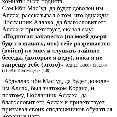
комнаты была поднята.
Сам Ибн Мас’уд, да будет доволен им
Аллах, рассказывал о том, что однажды
Посланник Аллаха, да благословит его
Аллах и приветствует, сказал ему:
«Поднятая занавеска (на моей двери
будет означать, что) тебе разрешается
(войти) ко мне, и слушать тайные
беседы, (которые я веду), пока я не
запрещу тебе (этого)».
Ахмад (1/388), Муслим
(2169) и Ибн Маджах (139).
‘Абдуллах ибн Мас’уд, да будет доволен
им Аллах, был знатоком Корана, и,
поэтому, Посланник Аллаха, да
благословит его Аллах и приветствует,
призывал своих сподвижников обучаться
Корану у него.