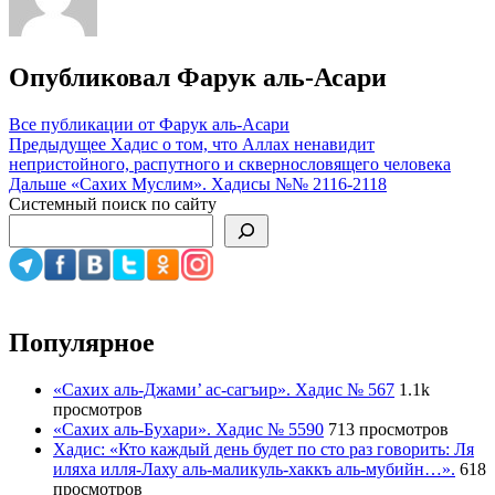
Опубликовал
Фарук аль-Асари
Все публикации от Фарук аль-Асари
Навигация
Предыдущее
Хадис о том, что Аллах ненавидит
непристойного, распутного и сквернословящего человека
по
Дальше
«Сахих Муслим». Хадисы №№ 2116-2118
записям
Системный поиск по сайту
Популярное
«Сахих аль-Джами’ ас-сагъир». Хадис № 567
1.1k
просмотров
«Сахих аль-Бухари». Хадис № 5590
713 просмотров
Хадис: «Кто каждый день будет по сто раз говорить: Ля
иляха илля-Лаху аль-маликуль-хаккъ аль-мубийн…».
618
просмотров