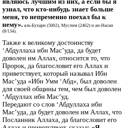
являюсь лучшим из них, а если бы я
узнал, что кто-нибудь знает больше
меня, то непременно поехал бы к
нему».
аль-Бухари (5002), Муслим (2462) и ан-Насаи
(8/134).
Также к великому достоинству
‘Абдуллаха ибн Мас’уда, да будет
доволен им Аллах, относится то, что
Пророк, да благословит его Аллах и
приветствует, который называл Ибн
Мас’уда «Ибн Умм ‘Абд», был доволен
для своей общины тем, чем был доволен
‘Абдуллах ибн Мас’уд.
Передают со слов ‘Абдуллаха ибн
Мас’уда, да будет доволен им Аллах, что
Посланник Аллаха, да благословит его
Аллах и приветствует, сказал:
«Я