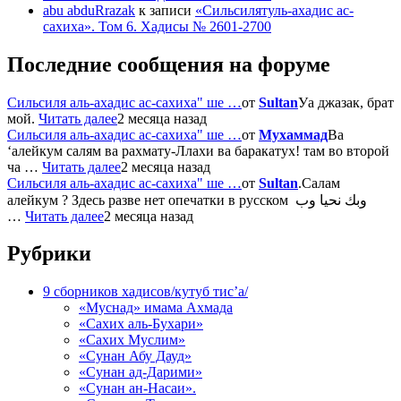
abu abduRrazak
к записи
«Сильсилятуль-ахадис ас-
сахиха». Том 6. Хадисы № 2601-2700
Последние сообщения на форуме
Сильсиля аль-ахадис ас-сахиха" ше …
от
Sultan
Уа джазак, брат
мой.
Читать далее
2 месяца назад
Сильсиля аль-ахадис ас-сахиха" ше …
от
Мухаммад
Ва
‘алейкум салям ва рахмату-Ллахи ва баракатух! там во второй
ча …
Читать далее
2 месяца назад
Сильсиля аль-ахадис ас-сахиха" ше …
от
Sultan
.Салам
алейкум ? Здесь разве нет опечатки в русском وبك نحيا وب
…
Читать далее
2 месяца назад
Рубрики
9 сборников хадисов/кутуб тис’а/
«Муснад» имама Ахмада
«Сахих аль-Бухари»
«Сахих Муслим»
«Сунан Абу Дауд»
«Сунан ад-Дарими»
«Сунан ан-Насаи».