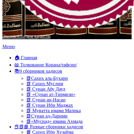
Энциклопедия хадисов
Перейти
Меню
к
содержимому
🏠 Главная
📖 Толкование Корана/тафсир/
📚9 сборников хадисов
📗Сахих аль-Бухари
📗 Сахих Муслим
📗 Сунан Абу Дауд
📗 «Сунан ат-Тирмизи»
📗 Сунан ан-Насаи
📗 Сунан Ибн Маджах
📗 Муватта имама Малика
📗Сунан ад-Дарими
📗»Муснад» имама Ахмада
📕📗📘 Разные сборники хадисов
📘 Сахих Ибн Хузайма