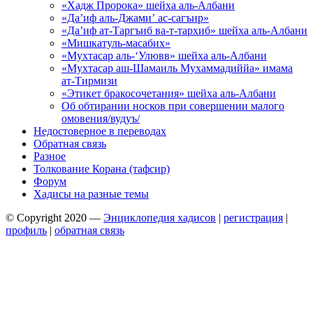
«Хадж Пророка» шейха аль-Албани
«Да’иф аль-Джами’ ас-сагъир»
«Да’иф ат-Таргъиб ва-т-тархиб» шейха аль-Албани
«Мишкатуль-масабих»
«Мухтасар аль-‘Улювв» шейха аль-Албани
«Мухтасар аш-Шамаиль Мухаммадиййа» имама
ат-Тирмизи
«Этикет бракосочетания» шейха аль-Албани
Об обтирании носков при совершении малого
омовения/вудуъ/
Недостоверное в переводах
Обратная связь
Разное
Толкование Корана (тафсир)
Форум
Хадисы на разные темы
© Copyright 2020 —
Энциклопедия хадисов
|
регистрация
|
профиль
|
обратная связь
Wisteria Theme by
WPFriendship
⋅
Powered by
WordPress