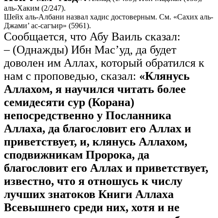
аль-Хаким (2/247).
Шейх аль-Албани назвал хадис достоверным. См. «Сахих аль-
Джами’ ас-сагъир» (5961).
Сообщается, что Абу Ваиль сказал:
– (Однажды) Ибн Мас’уд, да будет
доволен им Аллах, который обратился к
нам с проповедью, сказал:
«Клянусь
Аллахом, я научился читать более
семидесяти сур (Корана)
непосредственно у Посланника
Аллаха, да благословит его Аллах и
приветствует, и, клянусь Аллахом,
сподвижникам Пророка, да
благословит его Аллах и приветствует,
известно, что я отношусь к числу
лучших знатоков Книги Аллаха
Всевышнего среди них, хотя и не