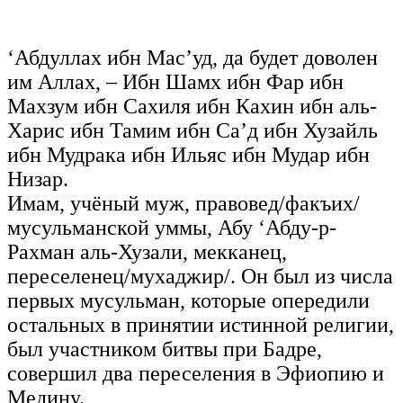
‘Абдуллах ибн Мас’уд, да будет доволен
им Аллах, – Ибн Шамх ибн Фар ибн
Махзум ибн Сахиля ибн Кахин ибн аль-
Харис ибн Тамим ибн Са’д ибн Хузайль
ибн Мудрака ибн Ильяс ибн Мудар ибн
Низар.
Имам, учёный муж, правовед/факъих/
мусульманской уммы, Абу ‘Абду-р-
Рахман аль-Хузали, мекканец,
переселенец/мухаджир/. Он был из числа
первых мусульман, которые опередили
остальных в принятии истинной религии,
был участником битвы при Бадре,
совершил два переселения в Эфиопию и
Медину.