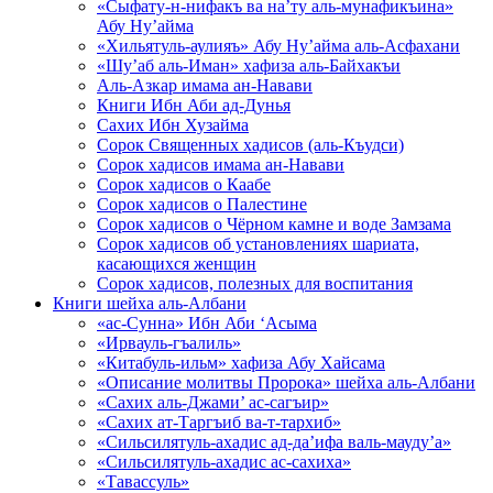
«Сыфату-н-нифакъ ва на’ту аль-мунафикъина»
Абу Ну’айма
«Хильятуль-аулияъ» Абу Ну’айма аль-Асфахани
«Шу’аб аль-Иман» хафиза аль-Байхакъи
Аль-Азкар имама ан-Навави
Книги Ибн Аби ад-Дунья
Сахих Ибн Хузайма
Сорок Священных хадисов (аль-Къудси)
Сорок хадисов имама ан-Навави
Сорок хадисов о Каабе
Сорок хадисов о Палестине
Сорок хадисов о Чёрном камне и воде Замзама
Сорок хадисов об установлениях шариата,
касающихся женщин
Сорок хадисов, полезных для воспитания
Книги шейха аль-Албани
«ас-Сунна» Ибн Аби ‘Асыма
«Ирвауль-гъалиль»
«Китабуль-ильм» хафиза Абу Хайсама
«Описание молитвы Пророка» шейха аль-Албани
«Сахих аль-Джами’ ас-сагъир»
«Сахих ат-Таргъиб ва-т-тархиб»
«Сильсилятуль-ахадис ад-да’ифа валь-мауду’а»
«Сильсилятуль-ахадис ас-сахиха»
«Тавассуль»