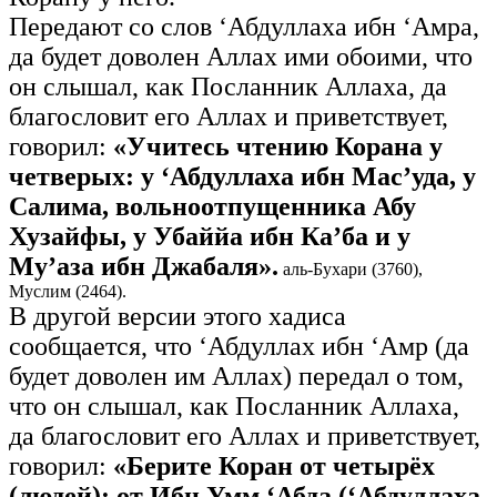
Передают со слов ‘Абдуллаха ибн ‘Амра,
да будет доволен Аллах ими обоими, что
он слышал, как Посланник Аллаха, да
благословит его Аллах и приветствует,
говорил:
«Учитесь чтению Корана у
четверых: у ‘Абдуллаха ибн Мас’уда, у
Салима, вольноотпущенника Абу
Хузайфы, у Убаййа ибн Ка’ба и у
Му’аза ибн Джабаля».
аль-Бухари (3760),
Муслим (2464).
В другой версии этого хадиса
сообщается, что ‘Абдуллах ибн ‘Амр (да
будет доволен им Аллах) передал о том,
что он слышал, как Посланник Аллаха,
да благословит его Аллах и приветствует,
говорил:
«Берите Коран от четырёх
(людей): от Ибн Умм ‘Абда (‘Абдуллаха