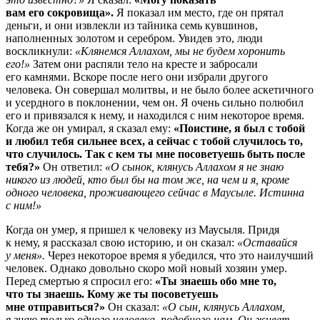
вам его сокровища».
Я показал им место, где он прятал
деньги, и они извлекли из тайника семь кувшинов,
наполненных золотом и серебром. Увидев это, люди
воскликнули:
«Клянемся Аллахом, мы не будем хоронить
его!»
Затем они распяли тело на кресте и забросали
его камнями. Вскоре после него они избрали другого
человека. Он совершал молитвы, и не было более аскетичного
и усердного в поклонении, чем он. Я очень сильно полюбил
его и привязался к нему, и находился с ним некоторое время.
Когда же он умирал, я сказал ему:
«Поистине, я был с тобой
и любил тебя сильнее всех, а сейчас с тобой случилось то,
что случилось. Так с кем ты мне посоветуешь быть после
тебя?»
Он ответил:
«О сынок, клянусь Аллахом я не знаю
никого из людей, кто был бы на том же, на чем и я, кроме
одного человека, проживающего сейчас в Маусыле. Истинна
с ним!»
Когда он умер, я пришел к человеку из Маусыля. Придя
к нему, я рассказал свою историю, и он сказал:
«Оставайся
у меня».
Через некоторое время я убедился, что это наилучший
человек. Однако довольно скоро мой новый хозяин умер.
Перед смертью я спросил его:
«Ты знаешь обо мне то,
что ты знаешь. Кому же ты посоветуешь
мне отправиться?»
Он сказал:
«О сын, клянусь Аллахом,
я знаю только одного человека, подобного нам. Он живет