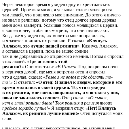
Через некоторое время я увидел одну из христианских
церквей. Проезжая мимо, я услышал голоса молящихся
там людей, что привлекло мое внимание. До этого я ничего
не знал о религиях, потому что отец долгое время держал
меня дома взаперти. Услышав голоса молящихся в церкви,
я вошел в нее, чтобы посмотреть, что они там делают.
Когда же я увидел их, их молитва мне понравилась,
и я захотел принять их религию. Я сказал:
«Клянусь
Аллахом, это лучше нашей религии».
Клянусь Аллахом,
я оставался в церкви, пока не зашло солнце,
так и не добравшись до отцовского имения. Потом я спросил
этих людей:
«Где источник этой
религии?»
Они ответили:
«В Шаме».
Под покровом ночи
я вернулся домой, где меня встретил отец и спросил,
что я сделал, сказав:
«Разве я не велел тебе сделать то-
то?»
Я ответил:
«О отец! Я зашел к людям, которые в это
время молились в своей церкви. То, что я увидел
в их религии, мне очень понравилось, и я остался у них,
пока не закатилось солнце».
Отец сказал: «
О сынок,
нет в этой религии блага! Твоя религия и религия твоих
предков гораздо лучше!»
Я возразил отцу:
«Нет! Клянусь
Аллахом, их религия лучше нашей!»
Отец испугался моих
слов.
Опасаясь, что я стану вероотступником, он заточил меня