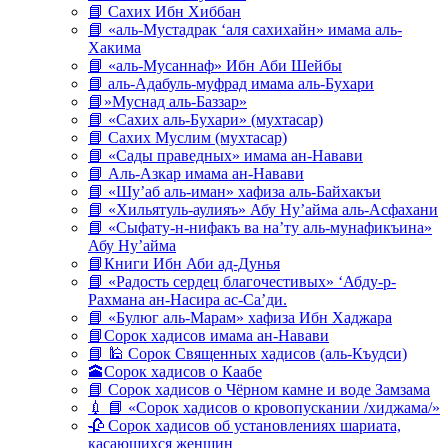
📘 Сахих Ибн Хиббан
📘 «аль-Мустадрак ‘аля сахихайн» имама аль-
Хакима
📘 «аль-Мусаннаф» Ибн Аби Шейбы
📘 аль-Адабуль-муфрад имама аль-Бухари
📘»Муснад аль-Баззар»
📘 «Сахих аль-Бухари» (мухтасар)
📘 Сахих Муслим (мухтасар)
📘 «Сады праведных» имама ан-Навави
📘 Аль-Азкар имама ан-Навави
📘 «Шу’аб аль-иман» хафиза аль-Байхакъи
📘 «Хильятуль-аулияъ» Абу Ну’айма аль-Асфахани
📘 «Сыфату-н-нифакъ ва на’ту аль-мунафикъина»
Абу Ну’айма
📘Книги Ибн Аби ад-Дунья
📘 «Радость сердец благочестивых» ‘Абду-р-
Рахмана ан-Насира ас-Са’ди.
📘 «Булюг аль-Марам» хафиза Ибн Хаджара
📘Сорок хадисов имама ан-Навави
📘 🕌 Сорок Священных хадисов (аль-Къудси)
🕋Сорок хадисов о Каабе
📘 Сорок хадисов о Чёрном камне и воде Замзама
💉 📘 «Сорок хадисов о кровопускании /хиджама/»
🥀 Сорок хадисов об установлениях шариата,
касающихся женщин