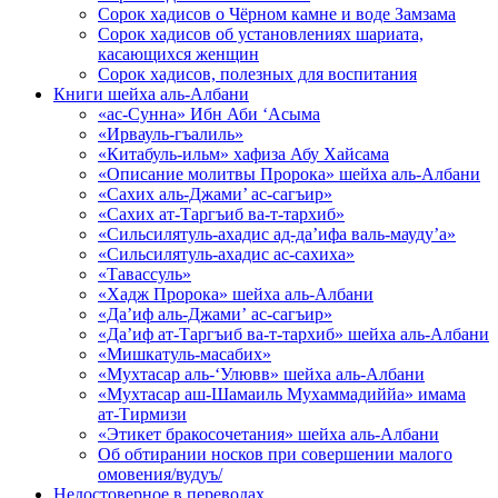
Сорок хадисов о Чёрном камне и воде Замзама
Сорок хадисов об установлениях шариата,
касающихся женщин
Сорок хадисов, полезных для воспитания
Книги шейха аль-Албани
«ас-Сунна» Ибн Аби ‘Асыма
«Ирвауль-гъалиль»
«Китабуль-ильм» хафиза Абу Хайсама
«Описание молитвы Пророка» шейха аль-Албани
«Сахих аль-Джами’ ас-сагъир»
«Сахих ат-Таргъиб ва-т-тархиб»
«Сильсилятуль-ахадис ад-да’ифа валь-мауду’а»
«Сильсилятуль-ахадис ас-сахиха»
«Тавассуль»
«Хадж Пророка» шейха аль-Албани
«Да’иф аль-Джами’ ас-сагъир»
«Да’иф ат-Таргъиб ва-т-тархиб» шейха аль-Албани
«Мишкатуль-масабих»
«Мухтасар аль-‘Улювв» шейха аль-Албани
«Мухтасар аш-Шамаиль Мухаммадиййа» имама
ат-Тирмизи
«Этикет бракосочетания» шейха аль-Албани
Об обтирании носков при совершении малого
омовения/вудуъ/
Недостоверное в переводах