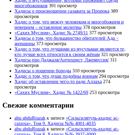
Хадис о мусульманине, который проживает среди
многобожников
391 просмотр
Хадисы о произношении салавата за Пророка
389
просмотров
Хадис о том, что между человеком и многобожием и
неверием – оставление молитвы
378 просмотров
«Сахих Муслим». Хадис № 2749/11
377 просмотров
Хадисы о том, что большинство обитателей Ада −
женщины
373 просмотра
Хадис о том, что лучшими из мусульман являются те,
кто лучше всех относится к своим жёнам
321 просмотр
Хадисы про Даджаля/Антихрист, Лжемессия/
311
просмотров
Хадисы о ношении бороды
310 просмотров
Хадис о том, что души подобны воинам
294 просмотра
Хадис об оставлении чего-то ради Аллаха
274
просмотра
«Сахих Муслим». Хадис № 1422/69
253 просмотра
Свежие комментарии
abu abduRrazak
к записи
«Сильсилятуль-ахадис ас-
сахиха». Том 9. Хадисы №№ 4001-4035
abu abduRrazak
к записи
«Сильсилятуль-ахадис ас-
сахиха». Том 8. Хадисы №№ 3937-4000