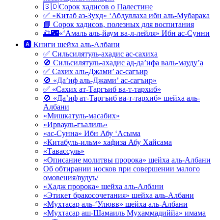
🇸🇩Сорок хадисов о Палестине
✅ «Китаб аз-Зухд» ‘Абдуллаха ибн аль-Мубарака
📘 Сорок хадисов, полезных для воспитания
🌅🌃«‘Амаль аль-йаум ва-л-лейля» Ибн ас-Сунни
🅰 Книги шейха аль-Албани
✅ Сильсилятуль-ахадис ас-сахиха
🚫 Сильсилятуль-ахадис ад-да’ифа валь-мауду’а
✅ Сахих аль-Джами’ ас-сагъир
🚫 «Да’иф аль-Джами’ ас-сагъир»
✅ «Сахих ат-Таргъиб ва-т-тархиб»
🚫 «Да’иф ат-Таргъиб ва-т-тархиб» шейха аль-
Албани
«Мишкатуль-масабих»
«Ирвауль-гъалиль»
«ас-Сунна» Ибн Абу ‘Асыма
«Китабуль-ильм» хафиза Абу Хайсама
«Тавассуль»
«Описание молитвы пророка» шейха аль-Албани
Об обтирании носков при совершении малого
омовения/вудуъ/
«Хадж пророка» шейха аль-Албани
«Этикет бракосочетания» шейха аль-Албани
«Мухтасар аль-‘Улювв» шейха аль-Албани
«Мухтасар аш-Шамаиль Мухаммадиййа» имама