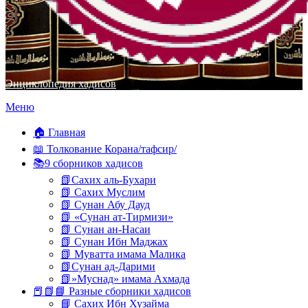
Энциклопедия хадисов
Перейти
Меню
к
содержимому
🏠 Главная
📖 Толкование Корана/тафсир/
📚9 сборников хадисов
📗Сахих аль-Бухари
📗 Сахих Муслим
📗 Сунан Абу Дауд
📗 «Сунан ат-Тирмизи»
📗 Сунан ан-Насаи
📗 Сунан Ибн Маджах
📗 Муватта имама Малика
📗Сунан ад-Дарими
📗»Муснад» имама Ахмада
📕📗📘 Разные сборники хадисов
📘 Сахих Ибн Хузайма