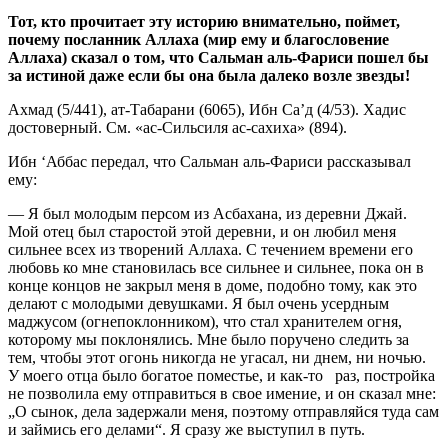
Тот, кто прочитает эту историю внимательно, поймет,
почему посланник Аллаха (мир ему и благословение
Аллаха) сказал о том, что Сальман аль-Фариси пошел бы
за истиной даже если бы она была далеко возле звезды!
Ахмад (5/441), ат-Табарани (6065), Ибн Са’д (4/53). Хадис
достоверный. См. «ас-Сильсиля ас-сахиха» (894).
Ибн ‘Аббас передал, что Сальман аль-Фариси рассказывал
ему:
— Я был молодым персом из Асбахана, из деревни Джай.
Мой отец был старостой этой деревни, и он любил меня
сильнее всех из творений Аллаха. С течением времени его
любовь ко мне становилась все сильнее и сильнее, пока он в
конце концов не закрыл меня в доме, подобно тому, как это
делают с молодыми девушками. Я был очень усердным
маджусом (огнепоклонником), что стал хранителем огня,
которому мы поклонялись. Мне было поручено следить за
тем, чтобы этот огонь никогда не угасал, ни днем, ни ночью.
У моего отца было богатое поместье, и как-то раз, постройка
не позволила ему отправиться в свое имение, и он сказал мне:
„О сынок, дела задержали меня, поэтому отправляйся туда сам
и займись его делами“. Я сразу же выступил в путь.