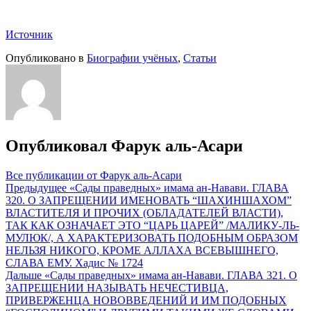
Источник
Опубликовано в
Биографии учёных
,
Статьи
Опубликовал
Фарук аль-Асари
Все публикации от Фарук аль-Асари
Навигация
Предыдущее
«Сады праведных» имама ан-Навави. ГЛАВА
320. О ЗАПРЕЩЕНИИ ИМЕНОВАТЬ “ШАХИНШАХОМ”
по
ВЛАСТИТЕЛЯ И ПРОЧИХ (ОБЛАДАТЕЛЕЙ ВЛАСТИ),
записям
ТАК КАК ОЗНАЧАЕТ ЭТО “ЦАРЬ ЦАРЕЙ” /МАЛИКУ-ЛЬ-
МУЛЮК/, А ХАРАКТЕРИЗОВАТЬ ПОДОБНЫМ ОБРАЗОМ
НЕЛЬЗЯ НИКОГО, КРОМЕ АЛЛАХА ВСЕВЫШНЕГО,
СЛАВА ЕМУ. Хадис № 1724
Дальше
«Сады праведных» имама ан-Навави. ГЛАВА 321. О
ЗАПРЕЩЕНИИ НАЗЫВАТЬ НЕЧЕСТИВЦА,
ПРИВЕРЖЕНЦА НОВОВВЕДЕНИЙ И ИМ ПОДОБНЫХ