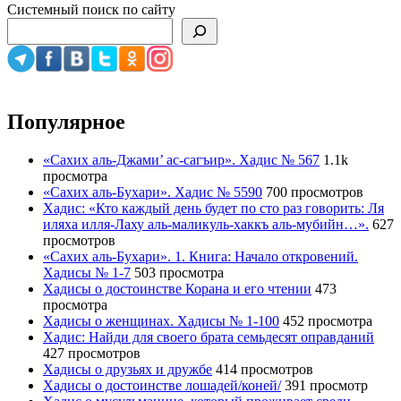
Системный поиск по сайту
Популярное
«Сахих аль-Джами’ ас-сагъир». Хадис № 567
1.1k
просмотра
«Сахих аль-Бухари». Хадис № 5590
700 просмотров
Хадис: «Кто каждый день будет по сто раз говорить: Ля
иляха илля-Лаху аль-маликуль-хаккъ аль-мубийн…».
627
просмотров
«Сахих аль-Бухари». 1. Книга: Начало откровений.
Хадисы № 1-7
503 просмотра
Хадисы о достоинстве Корана и его чтении
473
просмотра
Хадисы о женщинах. Хадисы № 1-100
452 просмотра
Хадис: Найди для своего брата семьдесят оправданий
427 просмотров
Хадисы о друзьях и дружбе
414 просмотров
Хадисы о достоинстве лошадей/коней/
391 просмотр