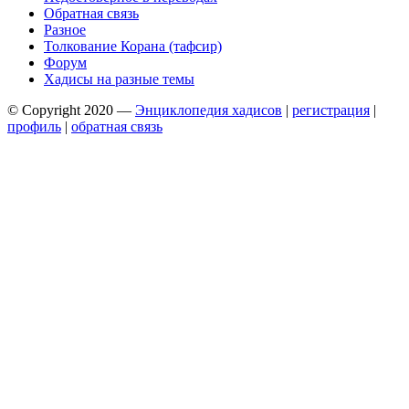
Обратная связь
Разное
Толкование Корана (тафсир)
Форум
Хадисы на разные темы
© Copyright 2020 —
Энциклопедия хадисов
|
регистрация
|
профиль
|
обратная связь
Wisteria Theme by
WPFriendship
⋅
Powered by
WordPress