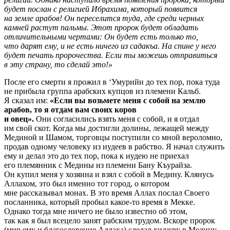
будет послан с религией Ибрахима, который появится
на земле арабов! Он переселится туда, где среди черных
камней растут пальмы. Этот пророк будет обладать
отличительными чертами: Он будет есть только то,
что дарят ему, и не есть ничего из садакъа. На спине у него
будет печать пророчества. Если ты можешь отправиться
в эту страну, то сделай это!»
После его смерти я прожил в ‘Умурийи до тех пор, пока туда
не прибыла группа арабских купцов из племени Кальб.
Я сказал им:
«Если вы возьмете меня с собой на землю
арабов, то я отдам вам своих коров
и овец».
Они согласились взять меня с собой, и я отдал
им свой скот. Когда мы достигли долины, лежащей между
Мединой и Шамом, торговцы поступили со мной вероломно,
продав одному человеку из иудеев в рабство. Я начал служить
ему и делал это до тех пор, пока к иудею не приехал
его племянник с Медины из племени Бану Къурайза.
Он купил меня у хозяина и взял с собой в Медину. Клянусь
Аллахом, это был именно тот город, о котором
мне рассказывал монах. В это время Аллах послал Своего
посланника, который пробыл какое-то время в Мекке.
Однако тогда мне ничего не было известно об этом,
так как я был всецело занят рабским трудом. Вскоре пророк
(мир ему и благословение Аллаха) сделал хиджру в Медину.