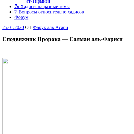
ат-Тирмизи
🔡 Хадисы на разные темы
❔ Вопросы относительно хадисов
Форум
Опубликовано
25.01.2020
OT
Фарук аль-Асари
Сподвижник Пророка — Салман аль-Фариси