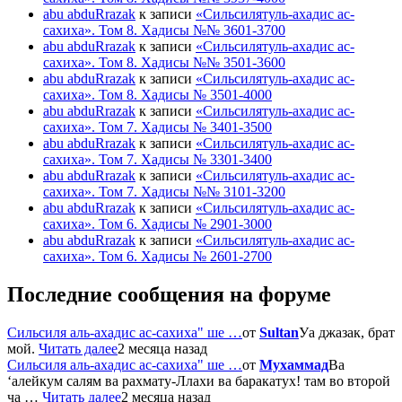
abu abduRrazak
к записи
«Сильсилятуль-ахадис ас-
сахиха». Том 8. Хадисы №№ 3601-3700
abu abduRrazak
к записи
«Сильсилятуль-ахадис ас-
сахиха». Том 8. Хадисы №№ 3501-3600
abu abduRrazak
к записи
«Сильсилятуль-ахадис ас-
сахиха». Том 8. Хадисы № 3501-4000
abu abduRrazak
к записи
«Сильсилятуль-ахадис ас-
сахиха». Том 7. Хадисы № 3401-3500
abu abduRrazak
к записи
«Сильсилятуль-ахадис ас-
сахиха». Том 7. Хадисы № 3301-3400
abu abduRrazak
к записи
«Сильсилятуль-ахадис ас-
сахиха». Том 7. Хадисы №№ 3101-3200
abu abduRrazak
к записи
«Сильсилятуль-ахадис ас-
сахиха». Том 6. Хадисы № 2901-3000
abu abduRrazak
к записи
«Сильсилятуль-ахадис ас-
сахиха». Том 6. Хадисы № 2601-2700
Последние сообщения на форуме
Сильсиля аль-ахадис ас-сахиха" ше …
от
Sultan
Уа джазак, брат
мой.
Читать далее
2 месяца назад
Сильсиля аль-ахадис ас-сахиха" ше …
от
Мухаммад
Ва
‘алейкум салям ва рахмату-Ллахи ва баракатух! там во второй
ча …
Читать далее
2 месяца назад