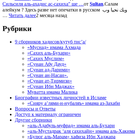
Сильсиля аль-ахадис ас-сахиха" ше …
от
Sultan
.Салам
алейкум ? Здесь разве нет опечатки в русском وبك نحيا وب
…
Читать далее
2 месяца назад
Рубрики
9 сборников хадисов/кутуб тис’а/
«Муснад» имама Ахмада
«Сахих аль-Бухари»
«Сахих Муслим»
«Сунан Абу Дауд»
«Сунан ад-Дарими»
«Сунан ан-Насаи».
«Сунан ат-Тирмизи»
«Сунан Ибн Маджах»
Муватта имама Малика
Биографии известных личностей в Исламе
«Сияру а’лями-н-нубаляъ» имама аз-Захаби
Вопросы и Ответы
Доступ к материалу ограничен
Другие сборники
«аль-Адабуль-муфрад» имама аль-Бухари
«аль-Мустадрак ‘аля сахихайн» имама аль-Хакима
«Булюг аль-Марам» хафиза Ибн Хаджара