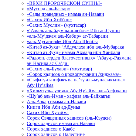
«ВЕХИ ПРОРОЧЕСКОЙ СУННЫ»
«Муснад аль-Баззар»
«Сады праведных» имама ан-Навави
«Сахих Ибн Хиббан»
«Сахих Муслим» (мухтасар)
«‘Амаль аль-йаум ва-л-лейля» Ибн ас-Сунни
«аль-Му’джам аль-Кабир» ат-Табарани
«аль-Мусаннаф» Ибн Аби Шейбы
«Китаб аз-Зухд» ‘Абдуллаха ибн аль-Мубарака
«Китаб аз-Зухд» имама Ахмада ибн Ханбаля
«Радость сердец благочестивых» ‘Абду-р-Рахмана
ан-Насира ас-Са’ди.
«Сахих аль-Бухари» (мухтасар)
«Сорок хадисов о кровопускании /хиджама/»
«Сыфату-н-нифакъ ва на’ту аль-мунафикъина»
Абу Ну’айма
«Хильятуль-аулияъ» Абу Ну’айма аль-Асфахани
«Шу’аб аль-Иман» хафиза аль-Байхакъи
Аль-Азкар имама ан-Навави
Книги Ибн Аби ад-Дунья
Сахих Ибн Хузайма
Сорок Священных хадисов (аль-Къудси)
Сорок хадисов имама ан-Навави
Сорок хадисов о Каабе
Сорок хадисов о Палестине