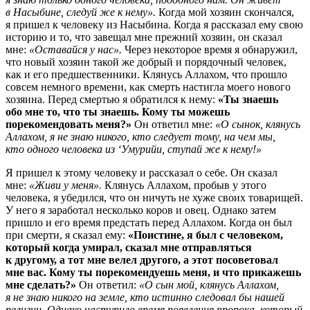
в Насыбине, следуй же к нему».
Когда мой хозяин скончался,
я пришел к человеку из Насыбина. Когда я рассказал ему свою
историю и то, что завещал мне прежний хозяин, он сказал
мне:
«Оставайся у нас».
Через некоторое время я обнаружил,
что новый хозяин такой же добрый и порядочный человек,
как и его предшественники. Клянусь Аллахом, что прошло
совсем немного времени, как смерть настигла моего нового
хозяина. Перед смертью я обратился к нему:
«Ты знаешь
обо мне то, что ты знаешь. Кому ты можешь
порекомендовать меня?»
Он ответил мне:
«О сынок, клянусь
Аллахом, я не знаю никого, кто следует тому, на чем мы,
кто одного человека из ‘Умурийи, ступай же к нему!»
Я пришел к этому человеку и рассказал о себе. Он сказал
мне:
«Живи у меня».
Клянусь Аллахом, пробыв у этого
человека, я убедился, что он ничуть не хуже своих товарищей.
У него я заработал несколько коров и овец. Однако затем
пришло и его время предстать перед Аллахом. Когда он был
при смерти, я сказал ему:
«Поистине, я был с человеком,
который когда умирал, сказал мне отправляться
к другому, а тот мне велел другого, а этот посоветовал
мне вас. Кому ты порекомендуешь меня, и что прикажешь
мне сделать?»
Он ответил:
«О сын мой, клянусь Аллахом,
я не знаю никого на земле, кто истинно следовал бы нашей
религии. Однако наступило время появления пророка, который