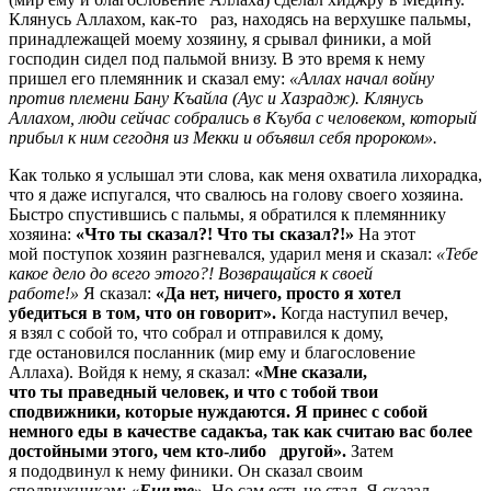
Клянусь Аллахом, как-то раз, находясь на верхушке пальмы,
принадлежащей моему хозяину, я срывал финики, а мой
господин сидел под пальмой внизу. В это время к нему
пришел его племянник и сказал ему:
«Аллах начал войну
против племени Бану Къайла (Аус и Хазрадж). Клянусь
Аллахом, люди сейчас собрались в Къуба с человеком, который
прибыл к ним сегодня из Мекки и объявил себя пророком»
.
Как только я услышал эти слова, как меня охватила лихорадка,
что я даже испугался, что свалюсь на голову своего хозяина.
Быстро спустившись с пальмы, я обратился к племяннику
хозяина:
«Что ты сказал?! Что ты сказал?!»
На этот
мой поступок хозяин разгневался, ударил меня и сказал:
«Тебе
какое дело до всего этого?! Возвращайся к своей
работе!»
Я сказал:
«Да нет, ничего, просто я хотел
убедиться в том, что он говорит».
Когда наступил вечер,
я взял с собой то, что собрал и отправился к дому,
где остановился посланник (мир ему и благословение
Аллаха). Войдя к нему, я сказал:
«Мне сказали,
что ты праведный человек, и что с тобой твои
сподвижники, которые нуждаются. Я принес с собой
немного еды в качестве садакъа, так как считаю вас более
достойными этого, чем кто-либо другой».
Затем
я пододвинул к нему финики. Он сказал своим
сподвижникам:
«Ешьте».
Но сам есть не стал. Я сказал