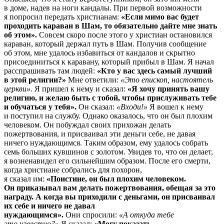
в доме, надев на ноги кандалы. При первой возможности
я попросил передать христианам:
«Если мимо вас будет
проходить караван в Шам, то обязательно дайте мне знать
об этом».
Совсем скоро после этого у христиан остановился
караван, который держал путь в Шам. Получив сообщение
об этом, мне удалось избавиться от кандалов и скрытно
присоединиться к каравану, который прибыл в Шам. Я начал
расспрашивать там людей:
«Кто у вас здесь самый лучший
в этой религии?»
Мне ответили:
«Это епископ, настоятель
церкви».
Я пришел к нему и сказал:
«Я хочу принять вашу
религию, и желаю быть с тобой, чтобы прислуживать тебе
и обучаться у тебя».
Он сказал:
«Входи!»
Я вошел к нему
и поступил на службу. Однако оказалось, что он был плохим
человеком. Он побуждал своих прихожан делать
пожертвования, и присваивал эти деньги себе, не давая
ничего нуждающимся. Таким образом, ему удалось собрать
семь больших кувшинов с золотом. Увидев то, что он делает,
я возненавидел его сильнейшим образом. После его смерти,
когда христиане собрались для похорон,
я сказал им:
«Поистине, он был плохим человеком.
Он приказывал вам делать пожертвования, обещая за это
награду. А когда вы приходили с деньгами, он присваивал
их себе и ничего не давал
нуждающимся».
Они спросили:
«А откуда тебе
это известно?»
Я сказал:
«Могу показать