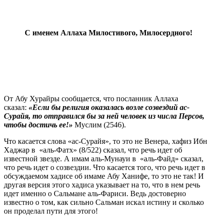
С именем Аллаха Милостивого, Милосердного!
От Абу Хурайры сообщается, что посланник Аллаха
сказал:
«Если бы религия оказалась возле созвездий ас-
Сурайя, то отправился бы за ней человек из числа Персов,
чтобы достичь ее!»
Муслим (2546).
Что касается слова «ас-Сурайя», то это не Венера, хафиз Ибн
Хаджар в «аль-Фатх» (8/522) сказал, что речь идет об
известной звезде. А имам аль-Мунауи в «аль-Файд» сказал,
что речь идет о созвездии. Что касается того, что речь идет в
обсуждаемом хадисе об имаме Абу Ханифе, то это не так! И
другая версия этого хадиса указывает на то, что в нем речь
идет именно о Сальмане аль-Фариси. Ведь достоверно
известно о том, как сильно Сальман искал истину и сколько
он проделал пути для этого!