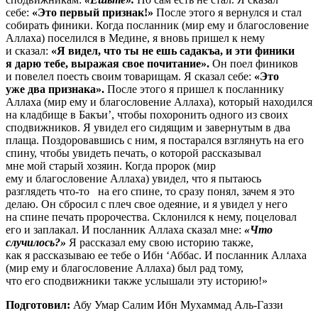
себе:
«Это первый признак!»
После этого я вернулся и стал
собирать финики. Когда посланник (мир ему и благословение
Аллаха) поселился в Медине, я вновь пришел к нему
и сказал:
«Я видел, что ты не ешь садакъа, и эти финики
я дарю тебе, выражая свое почитание».
Он поел фиников
и повелел поесть своим товарищам. Я сказал себе:
«Это
уже два признака».
После этого я пришел к посланнику
Аллаха (мир ему и благословение Аллаха), который находился
на кладбище в Бакъи’, чтобы похоронить одного из своих
сподвижников. Я увидел его сидящим и завернутым в два
плаща. Поздоровавшись с ним, я постарался взглянуть на его
спину, чтобы увидеть печать, о которой рассказывал
мне мой старый хозяин. Когда пророк (мир
ему и благословение Аллаха) увидел, что я пытаюсь
разглядеть что-то на его спине, то сразу понял, зачем я это
делаю. Он сбросил с плеч свое одеяние, и я увидел у него
на спине печать пророчества. Склонился к нему, поцеловал
его и заплакал. И посланник Аллаха сказал мне:
«Что
случилось?»
Я рассказал ему свою историю также,
как я рассказываю ее тебе о Ибн ‘Аббас. И посланник Аллаха
(мир ему и благословение Аллаха) был рад тому,
что его сподвижники также услышали эту историю!»
Подготовил:
Абу Умар Салим Ибн Мухаммад Аль-Газзи