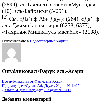
(2894), ат-Таялиси в своём «Муснаде»
(10), аль-Байхакъи (5/251).
[2]
См. «Да’иф Аби Дауд» (264), «Да’иф
аль-Джами’ ас-сагъир» (6278, 6377),
«Тахридж Мишкатуль-масабих» (2188).
Опубликовано в
Недостоверные хадисы
Опубликовал
Фарук аль-Асари
Все публикации от Фарук аль-Асари
Навигация
Предыдущее
«Сунан Абу Дауд». Хадис № 1497
Дальше
«Сунан Абу Дауд». Хадис № 1499
по
записям
Добавить комментарий