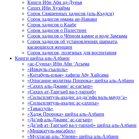
Книги Ибн Аби ад-Дунья
Сахих Ибн Хузайма
Сорок Священных хадисов (аль-Къудси)
Сорок хадисов имама ан-Навави
Сорок хадисов о Каабе
Сорок хадисов о Палестине
Сорок хадисов о Чёрном камне и воде Замзама
Сорок хадисов об установлениях шариата,
касающихся женщин
Сорок хадисов, полезных для воспитания
Книги шейха аль-Албани
«ас-Сунна» Ибн Аби ‘Асыма
«Ирвауль-гъалиль»
«Китабуль-ильм» хафиза Абу Хайсама
«Описание молитвы Пророка» шейха аль-Албани
«Сахих аль-Джами’ ас-сагъир»
«Сахих ат-Таргъиб ва-т-тархиб»
«Сильсилятуль-ахадис ад-да’ифа валь-мауду’а»
«Сильсилятуль-ахадис ас-сахиха»
«Тавассуль»
«Хадж Пророка» шейха аль-Албани
«Да’иф аль-Джами’ ас-сагъир»
«Да’иф ат-Таргъиб ва-т-тархиб» шейха аль-Албани
«Мишкатуль-масабих»
«Мухтасар аль-‘Улювв» шейха аль-Албани