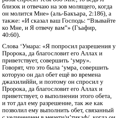
близок и отвечаю на зов молящего, когда
он молится Мне» (аль-Бакъара, 2:186), а
также: «И сказал ваш Господь: “Взывайте
ко Мне, и Я отвечу вам”» (Гъафир,
40:60).
Слова ‘Умара: «Я попросил разрешения у
Пророка, да благословит его Аллах и
приветствует, совершить ‘умру».
Говорят, что это была ‘умра, совершить
которую он дал обет ещё во времена
джахилиййи, и поэтому он спросил у
Пророка, да благословит его Аллах и
приветствует, о выполнении этого обета,
и тот дал ему разрешение, так же как
позволил ему выполнить обет, связанный
с уединением в мечети/и’тикаф/, когда он