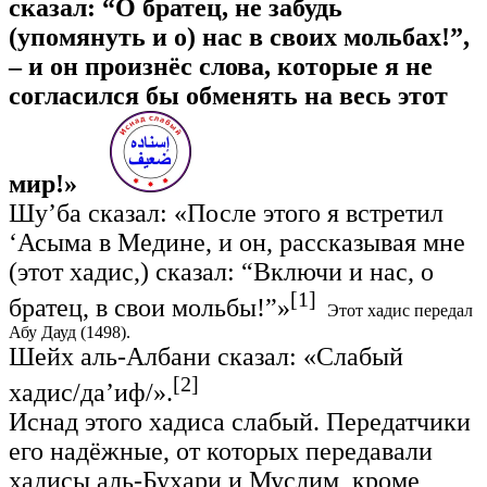
сказал: “О братец, не забудь
(упомянуть и о) нас в своих мольбах!”,
– и он произнёс слова, которые я не
согласился бы обменять на весь этот
мир!»
Шу’ба сказал: «После этого я встретил
‘Асыма в Медине, и он, рассказывая мне
(этот хадис,) сказал: “Включи и нас, о
[1]
братец, в свои мольбы!”»
Этот хадис передал
Абу Дауд (1498).
Шейх аль-Албани сказал: «Слабый
[2]
хадис/да’иф/».
Иснад этого хадиса слабый. Передатчики
его надёжные, от которых передавали
хадисы аль-Бухари и Муслим, кроме