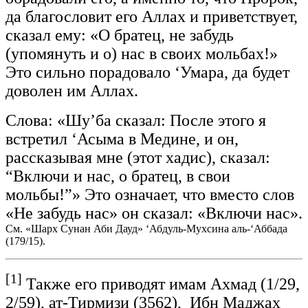
да благословит его Аллах и приветствует,
сказал ему: «О братец, не забудь
(упомянуть и о) нас в своих мольбах!»
Это сильно порадовало ‘Умара, да будет
доволен им Аллах.
Слова: «Шу’ба сказал: После этого я
встретил ‘Асыма в Медине, и он,
рассказывая мне (этот хадис), сказал:
“Включи и нас, о братец, в свои
мольбы!”» Это означает, что вместо слов
«Не забудь нас» он сказал: «Включи нас».
См. «Шарх Сунан Аби Дауд» ‘Абдуль-Мухсина аль-‘Аббада
(179/15).
[1]
Также его приводят имам Ахмад (1/29,
2/59), ат-Тирмизи (3562), Ибн Маджах