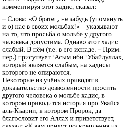
комментируя этот хадис, сказал:
– Слова: «О братец, не забудь (упомянуть
и о) нас в своих мольбах!» – указывают
на то, что просьба о мольбе у другого
человека допустима. Однако этот хадис
слабый. В нём (т.е. в его иснаде. – Прим.
пер.) присутвует ‘Асым ибн ‘Убайдуллах,
который является слабым, на хадисы
которого не опираются.
Некоторые из учёных приводят в
доказательство дозволенности просить
другого человека о мольбе хадис, в
котором приводится история про Увайса
аль-Къарни, в котором Пророк, да
благословит его Аллах и приветствует,
сказал: «К вам придут подкрепления из