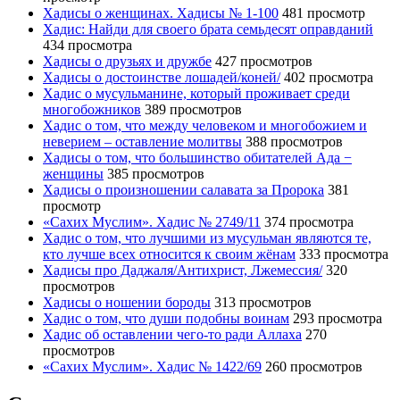
Хадисы о женщинах. Хадисы № 1-100
481 просмотр
Хадис: Найди для своего брата семьдесят оправданий
434 просмотра
Хадисы о друзьях и дружбе
427 просмотров
Хадисы о достоинстве лошадей/коней/
402 просмотра
Хадис о мусульманине, который проживает среди
многобожников
389 просмотров
Хадис о том, что между человеком и многобожием и
неверием – оставление молитвы
388 просмотров
Хадисы о том, что большинство обитателей Ада −
женщины
385 просмотров
Хадисы о произношении салавата за Пророка
381
просмотр
«Сахих Муслим». Хадис № 2749/11
374 просмотра
Хадис о том, что лучшими из мусульман являются те,
кто лучше всех относится к своим жёнам
333 просмотра
Хадисы про Даджаля/Антихрист, Лжемессия/
320
просмотров
Хадисы о ношении бороды
313 просмотров
Хадис о том, что души подобны воинам
293 просмотра
Хадис об оставлении чего-то ради Аллаха
270
просмотров
«Сахих Муслим». Хадис № 1422/69
260 просмотров