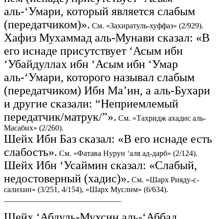
аль-‘Умари, который является слабым
(передатчиком)».
См. «Захиратуль-хуффаз» (2/929).
Хафиз Мухаммад аль-Мунави сказал: «В
его иснаде присутствует ‘Асым ибн
‘Убайдуллах ибн ‘Асым ибн ‘Умар
аль-‘Умари, которого называл слабым
(передатчиком) Ибн Ма’ин, а аль-Бухари
и другие сказали: “Неприемлемый
передатчик/матрук/”».
См. «Тахридж ахадис аль-
Масабих» (2/260).
Шейх Ибн Баз сказал: «В его иснаде есть
слабость».
См. «Фатава Нурун ‘аля ад-дарб» (2/124).
Шейх Ибн ‘Усаймин сказал: «Слабый,
недостоверный (хадис)».
См. «Шарх Рияду-с-
салихин» (3/251, 4/154), «Шарх Муслим» (6/634).
______________________________
Шейх ‘Абдуль-Мухсин аль-‘Аббад,