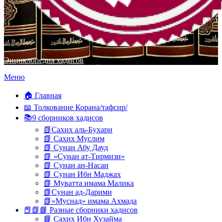
Энциклопедия хадисов
Перейти
Меню
к
содержимому
🏠 Главная
📖 Толкование Корана/тафсир/
📚9 сборников хадисов
📗Сахих аль-Бухари
📗 Сахих Муслим
📗 Сунан Абу Дауд
📗 «Сунан ат-Тирмизи»
📗 Сунан ан-Насаи
📗 Сунан Ибн Маджах
📗 Муватта имама Малика
📗Сунан ад-Дарими
📗»Муснад» имама Ахмада
📕📗📘 Разные сборники хадисов
📘 Сахих Ибн Хузайма