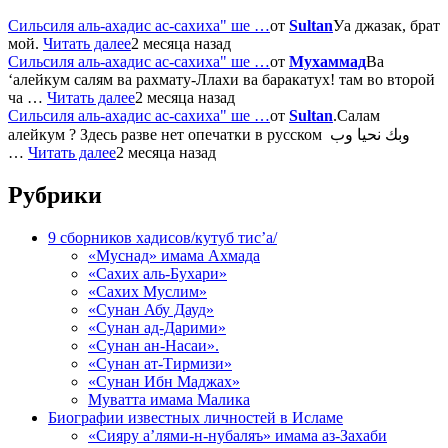
Сильсиля аль-ахадис ас-сахиха" ше …
от
Sultan
Уа джазак, брат
мой.
Читать далее
2 месяца назад
Сильсиля аль-ахадис ас-сахиха" ше …
от
Мухаммад
Ва
‘алейкум салям ва рахмату-Ллахи ва баракатух! там во второй
ча …
Читать далее
2 месяца назад
Сильсиля аль-ахадис ас-сахиха" ше …
от
Sultan
.Салам
алейкум ? Здесь разве нет опечатки в русском وبك نحيا وب
…
Читать далее
2 месяца назад
Рубрики
9 сборников хадисов/кутуб тис’а/
«Муснад» имама Ахмада
«Сахих аль-Бухари»
«Сахих Муслим»
«Сунан Абу Дауд»
«Сунан ад-Дарими»
«Сунан ан-Насаи».
«Сунан ат-Тирмизи»
«Сунан Ибн Маджах»
Муватта имама Малика
Биографии известных личностей в Исламе
«Сияру а’лями-н-нубаляъ» имама аз-Захаби