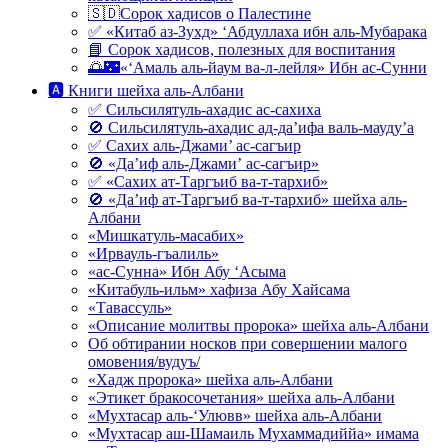
🇸🇩Сорок хадисов о Палестине
✅ «Китаб аз-Зухд» ‘Абдуллаха ибн аль-Мубарака
📘 Сорок хадисов, полезных для воспитания
🌅🌃«‘Амаль аль-йаум ва-л-лейля» Ибн ас-Сунни
🅰 Книги шейха аль-Албани
✅ Сильсилятуль-ахадис ас-сахиха
🚫 Сильсилятуль-ахадис ад-да’ифа валь-мауду’а
✅ Сахих аль-Джами’ ас-сагъир
🚫 «Да’иф аль-Джами’ ас-сагъир»
✅ «Сахих ат-Таргъиб ва-т-тархиб»
🚫 «Да’иф ат-Таргъиб ва-т-тархиб» шейха аль-
Албани
«Мишкатуль-масабих»
«Ирвауль-гъалиль»
«ас-Сунна» Ибн Абу ‘Асыма
«Китабуль-ильм» хафиза Абу Хайсама
«Тавассуль»
«Описание молитвы пророка» шейха аль-Албани
Об обтирании носков при совершении малого
омовения/вудуъ/
«Хадж пророка» шейха аль-Албани
«Этикет бракосочетания» шейха аль-Албани
«Мухтасар аль-‘Улювв» шейха аль-Албани
«Мухтасар аш-Шамаиль Мухаммадиййа» имама