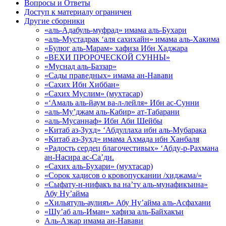
Вопросы и Ответы
Доступ к материалу ограничен
Другие сборники
«аль-Адабуль-муфрад» имама аль-Бухари
«аль-Мустадрак ‘аля сахихайн» имама аль-Хакима
«Булюг аль-Марам» хафиза Ибн Хаджара
«ВЕХИ ПРОРОЧЕСКОЙ СУННЫ»
«Муснад аль-Баззар»
«Сады праведных» имама ан-Навави
«Сахих Ибн Хиббан»
«Сахих Муслим» (мухтасар)
«‘Амаль аль-йаум ва-л-лейля» Ибн ас-Сунни
«аль-Му’джам аль-Кабир» ат-Табарани
«аль-Мусаннаф» Ибн Аби Шейбы
«Китаб аз-Зухд» ‘Абдуллаха ибн аль-Мубарака
«Китаб аз-Зухд» имама Ахмада ибн Ханбаля
«Радость сердец благочестивых» ‘Абду-р-Рахмана
ан-Насира ас-Са’ди.
«Сахих аль-Бухари» (мухтасар)
«Сорок хадисов о кровопускании /хиджама/»
«Сыфату-н-нифакъ ва на’ту аль-мунафикъина»
Абу Ну’айма
«Хильятуль-аулияъ» Абу Ну’айма аль-Асфахани
«Шу’аб аль-Иман» хафиза аль-Байхакъи
Аль-Азкар имама ан-Навави