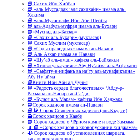
📘 Сахих Ибн Хиббан
📘 «аль-Мустадрак ‘аля сахихайн» имама аль-
Хакима
📘 «аль-Мусаннаф» Ибн Аби Шейбы
📘 аль-Адабуль-муфрад имама аль-Бухари
📘»Муснад аль-Баззар»
📘 «Сахих аль-Бухари» (мухтасар)
📘 Сахих Муслим (мухтасар)
📘 «Сады праведных» имама ан-Навави
📘 Аль-Азкар имама ан-Навави
📘 «Шу’аб аль-иман» хафиза аль-Байхакъи
📘 «Хильятуль-аулияъ» Абу Ну’айма аль-Асфахани
📘 «Сыфату-н-нифакъ ва на’ту аль-мунафикъина»
Абу Ну’айма
📘Книги Ибн Аби ад-Дунья
📘 «Радость сердец благочестивых» ‘Абду-р-
Рахмана ан-Насира ас-Са’ди.
📘 «Булюг аль-Марам» хафиза Ибн Хаджара
📘Сорок хадисов имама ан-Навави
📘 🕌 Сорок Священных хадисов (аль-Къудси)
🕋Сорок хадисов о Каабе
📘 Сорок хадисов о Чёрном камне и воде Замзама
💉 📘 «Сорок хадисов о кровопускании /хиджама/»
🥀 Сорок хадисов об установлениях шариата,
касающихся женщин