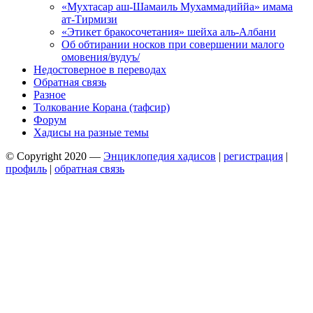
«Мухтасар аш-Шамаиль Мухаммадиййа» имама
ат-Тирмизи
«Этикет бракосочетания» шейха аль-Албани
Об обтирании носков при совершении малого
омовения/вудуъ/
Недостоверное в переводах
Обратная связь
Разное
Толкование Корана (тафсир)
Форум
Хадисы на разные темы
© Copyright 2020 —
Энциклопедия хадисов
|
регистрация
|
профиль
|
обратная связь
Wisteria Theme by
WPFriendship
⋅
Powered by
WordPress