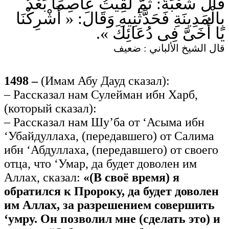
قَالَ شُعْبَةُ: ثُمَّ لَقِيتُ عَاصِمًا بَعْدُ
بِالْمَدِينَةِ فَحَدَّثَنِيهِ وَقَالَ: « أَشْرِكْنَا
يَا أُخَىَّ فِى دُعَائِكَ ».
قال الشيخ الألباني : ضعيف
1498 –
(Имам Абу Дауд сказал):
– Рассказал нам Сулейман ибн Харб,
(который сказал):
– Рассказал нам Шу’ба от ‘Асыма ибн
‘Убайдуллаха, (передавшего) от Салима
ибн ‘Абдуллаха, (передавшего) от своего
отца, что ‘Умар, да будет доволен им
Аллах, сказал:
«(В своё время) я
обратился к Пророку, да будет доволен
им Аллах, за разрешением совершить
‘умру. Он позволил мне (сделать это) и