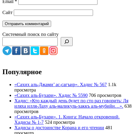
Email
*
Сайт
Системный поиск по сайту
Популярное
«Сахих аль-Джами’ ас-сагъир». Хадис № 567
1.1k
просмотра
«Сахих аль-Бухари». Хадис № 5590
706 просмотров
Хадис: «Кто каждый день будет по сто раз говорить: Ля
иляха илля-Лаху аль-маликуль-хаккъ аль-мубийн…».
638
просмотров
«Сахих аль-Бухари». 1. Книга: Начало откровений.
Хадисы № 1-7
524 просмотра
Хадисы о достоинстве Корана и его чтении
481
просмотр