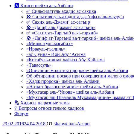
🅰 Книги шейха аль-Албани
✅ Сильсилятуль-ахадис ас-сахиха
🚫 Сильсилятуль-ахадис ад-да’ифа валь-мауду’а
✅ Сахих аль-Джами’ ас-сагъир
🚫 «Да’иф аль-Джами’ ас-сагъир»
✅ «Сахих ат-Таргъиб ва-т-тархиб»
🚫 «Да’иф ат-Таргъиб ва-т-тархиб» шейха аль-Алба
«Мишкатуль-масабих»
«Ирвауль-гъалиль»
«ас-Сунна» Ибн Абу ‘Асыма
«Китабуль-ильм» хафиза Абу Хайсама
«Тавассуль»
«Описание молитвы пророка» шейха аль-Албани
Об обтирании носков при совершении малого омове
«Хадж пророка» шейха аль-Албани
«Этикет бракосочетания» шейха аль-Албани
«Мухтасар аль-‘Улювв» шейха аль-Албани
«Мухтасар аш-Шамаиль Мухаммадиййа» имама ат-
🔡 Хадисы на разные темы
❔ Вопросы относительно хадисов
Форум
Опубликовано
29.02.2016
24.04.2018
OT
Фарук аль-Асари