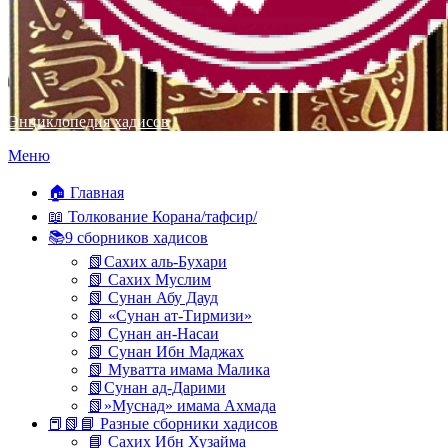
Энциклопедия хадисов
Перейти
Меню
к
содержимому
🏠 Главная
📖 Толкование Корана/тафсир/
📚9 сборников хадисов
📗Сахих аль-Бухари
📗 Сахих Муслим
📗 Сунан Абу Дауд
📗 «Сунан ат-Тирмизи»
📗 Сунан ан-Насаи
📗 Сунан Ибн Маджах
📗 Муватта имама Малика
📗Сунан ад-Дарими
📗»Муснад» имама Ахмада
📕📗📘 Разные сборники хадисов
📘 Сахих Ибн Хузайма