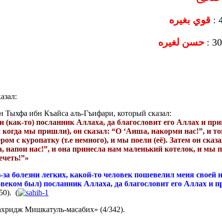
قوي بغيره
حسن لغيره
азал:
н Тыхфа ибн Къайса аль-Гъифари, который сказал:
(как-то) посланник Аллаха, да благословит его Аллах и прив
и когда мы пришли), он сказал: “О ‘Аиша, накорми нас!”, и т
ром с куропатку (т.е немного), и мы поели (её). Затем он сказ
а, напои нас!”, и она принесла нам маленький котелок, и мы п
мечеть!”»
-за болезни легких, какой-то человек пошевелил меня своей 
еловеком был) посланник Аллаха, да благословит его Аллах и п
50). (
ахридж Мишкатуль-масабих» (4/342).