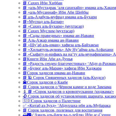
📘 Сахих Ибн Хиббан
📘 «аль-Мустадрак ‘аля сахихайн» имама аль-Хаким
📘 «аль-Мусаннаф» Ибн Аби Шейбы
📘 аль-Адабуль-муфрад имама аль-Бухари
📘»Муснад аль-Баззар»
📘 «Сахих аль-Бухари» (мухтасар)
📘 Сахих Муслим (мухтасар)
📘 «Сады праведных» имама ан-Навави
📘 Аль-Азкар имама ан-Навави
📘 «Шу’аб аль-иман» хафиза аль-Байхакъи
📘 «Хильятуль-аулияъ» Абу Ну’айма аль-Асфахани
📘 «Сыфату-н-нифакъ ва на’ту аль-мунафикъина» А
📘Книги Ибн Аби ад-Дунья
📘 «Радость сердец благочестивых» ‘Абду-р-Рахман
📘 «Булюг аль-Марам» хафиза Ибн Хаджара
📘Сорок хадисов имама ан-Навави
📘 🕌 Сорок Священных хадисов (аль-Къудси)
🕋Сорок хадисов о Каабе
📘 Сорок хадисов о Чёрном камне и воде Замзама
💉 📘 «Сорок хадисов о кровопускании /хиджама/»
🥀 Сорок хадисов об установлениях шариата, кас
🇸🇩Сорок хадисов о Палестине
✅ «Китаб аз-Зухд» ‘Абдуллаха ибн аль-Мубарака
📘 Сорок хадисов, полезных для воспитания
🌅🌃«‘Амаль аль-йаум ва-л-лейля» Ибн ас-Сунни