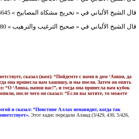
قال الشيخ الألباني في « تخريج مشكاة المصابيح » 4645 :
قال الشيخ الألباني في « صحيح الترغيب والترهيب » 3080 :
етствует, сказал (нам): “Пойдемте с нами в дом ‘Аиши, да
огда она принесла нам хашишу, и мы поели. Затем он опять
ал: “О ‘Аиша, напои нас!”, и тогда она принесла нам кубок
опили, после чего он сказал: “Если вы хотите, то можете
ногой и сказал: “Поистине Аллах ненавидит, когда так
риветствует».
Этот хадис передали Ахмад (3/429, 430, 5/426,