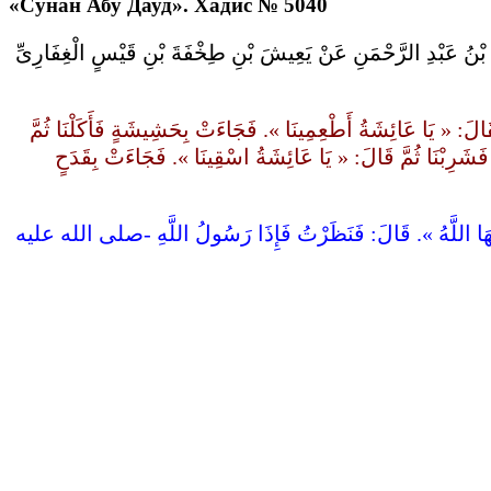
«Сунан Абу Дауд». Хадис № 5040
مَةَ بْنُ عَبْدِ الرَّحْمَنِ عَنْ يَعِيشَ بْنِ طِخْفَةَ بْنِ قَيْسٍ الْغِفَارِىِّ
 « يَا عَائِشَةُ أَطْعِمِينَا ». فَجَاءَتْ بِحَشِيشَةٍ فَأَكَلْنَا ثُمَّ
فَشَرِبْنَا ثُمَّ قَالَ: « يَا عَائِشَةُ اسْقِينَا ». فَجَاءَتْ بِقَدَحٍ
غِضُهَا اللَّهُ ». قَالَ: فَنَظَرْتُ فَإِذَا رَسُولُ اللَّهِ -صلى الله عليه