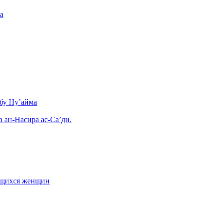
а
бу Ну’айма
а ан-Насира ас-Са’ди.
ающихся женщин