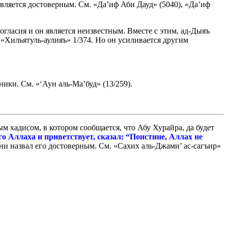
вляется достоверным. См. «Да’иф Аби Дауд» (5040), «Да’иф
гласия и он является неизвестным. Вместе с этим, ад-Дыяъ
 «Хильятуль-аулияъ» 1/374. Но он усиливается другим
ки. См. «‘Аун аль-Ма’буд» (13/259).
м хадисом, в котором сообщается, что Абу Хурайра, да будет
о Аллаха и приветствует, сказал: “Поистине, Аллах не
ани назвал его достоверным. См. «Сахих аль-Джами’ ас-сагъир»