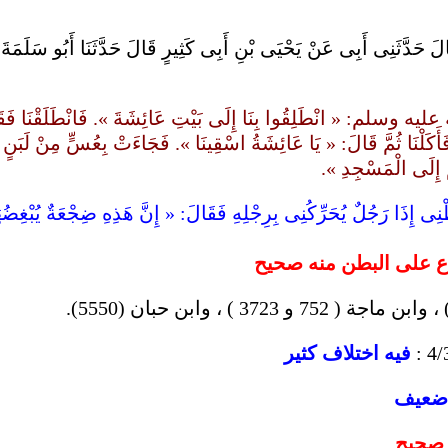
ٍ قَالَ حَدَّثَنِى أَبِى عَنْ يَحْيَى بْنِ أَبِى كَثِيرٍ قَالَ حَدَّثَنَا أَبُو سَلَ
 وسلم: « انْطَلِقُوا بِنَا إِلَى بَيْتِ عَائِشَةَ ». فَانْطَلَقْنَا فَقَالَ:
َكَلْنَا ثُمَّ قَالَ: « يَا عَائِشَةُ اسْقِينَا ». فَجَاءَتْ بِعُسٍّ مِنْ لَبَنٍ 
قْتُمْ إِلَى الْمَسْجِدِ
نِى إِذَا رَجُلٌ يُحَرِّكُنِى بِرِجْلِهِ فَقَالَ: « إِنَّ هَذِهِ ضِجْعَةٌ يُبْ
ع على البطن منه صحيح
فيه اختلاف كثير
ضعيف
صحيح