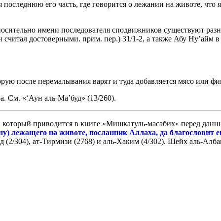
последнюю его часть, где говорится о лежании на животе, что я
носительно имени последователя сподвижников существуют разно
 считал достоверными. прим. пер.) 31/1-2, а также Абу Ну’айм в
ю после перемалывания варят и туда добавляется мясо или фини
. См. «‘Аун аль-Ма’буд» (13/260).
е, который приводится в книге «Мишкатуль-масабих» перед данны
у) лежащего на животе, посланник Аллаха, да благословит ег
 (2/304), ат-Тирмизи (2768) и аль-Хаким (4/302). Шейх аль-Алб