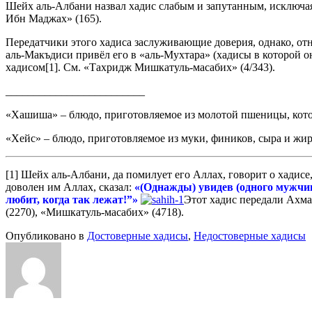
Шейх аль-Албани назвал хадис слабым и запутанным, исключая 
Ибн Маджах» (165).
Передатчики этого хадиса заслуживающие доверия, однако, от
аль-Макъдиси привёл его в «аль-Мухтара» (хадисы в которой он
хадисом[1]. См. «Тахридж Мишкатуль-масабих» (4/343).
_________________________
«Хашиша» – блюдо, приготовляемое из молотой пшеницы, котору
«Хейс» – блюдо, приготовляемое из муки, фиников, сыра и жира
[1] Шейх аль-Албани, да помилует его Аллах, говорит о хадис
доволен им Аллах, сказал:
«(Однажды) увидев (одного мужчин
любит, когда так лежат!”»
Этот хадис передали Ахмад
(2270), «Мишкатуль-масабих» (4718).
Опубликовано в
Достоверные хадисы
,
Недостоверные хадисы