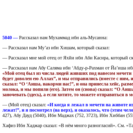
5040 —
Рассказал нам Мухаммад ибн аль-Мусанна:
— Рассказал нам Му’аз ибн Хишам, который сказал:
— Рассказал мне мой отец от Яхйи ибн Аби Касира, который ск
— Рассказал нам Абу Саляма ибн ‘Абду-р-Рахман от Йа’иша иб
«Мой отец был из числа людей живших под навесом мечети и 
будет доволен ею Аллах”, и мы отправились (вместе с ним, 
сказал: “О ‘Аиша, накорми нас!”, и она принесла хейс, разме
молока, и мы попили (его). Затем он (снова) сказал: “О Аиш
заночевать (здесь), а если хотите, то можете отправиться в 
— (Мой отец) сказал:
«И когда я лежал в мечети на животе из
лежат!”, и я посмотрел (на верх), и оказалось, что (этим ч
427), Абу Дауд (5040), Ибн Маджах (752, 3723), Ибн Хиббан (55
Хафиз Ибн Хаджар сказал: «В нём много разногласий». См. «Т