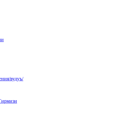
ни
ния/вудуъ/
Тирмизи