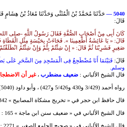
حَدَّثَنَا مُحَمَّدُ بْنُ الْمُثَنَّى وَحَدَّثَنَا مُعَاذُ بْنُ هِشَام
5040 —
قَالَ:
كَانَ أَبِى مِنْ أَصْحَابِ الصُّفَّةِ فَقَالَ رَسُولُ اللَّهِ -صلى الله عليه
قَالَ: « يَا عَائِشَةُ أَطْعِمِينَا ». فَجَاءَتْ بِحَيْسَةٍ مِثْلِ الْقَطَاةِ فَأ
صَغِيرٍ فَشَرِبْنَا ثُمَّ قَالَ: « إِنْ شِئْتُمْ بِتُّمْ وَإِنْ شِئْتُمُ انْطَلَ ».
قَالَ:
فَبَيْنَمَا أَنَا مُضْطَجِعٌ فِى الْمَسْجِدِ مِنَ السَّحَرِ عَلَى بَطْ
وسلم.
غير أن الاضطجا
،
ضعيف مضطرب
قال الشيخ الألباني :
رواه أحمد (3/429 و430 و5/426 و427) ، وأبو داود (5040) ، وابن ماجة ( 752 و 3723 ) ، وابن حبان (5550).
قال حافظ ابن حجر في « تخريج مشكاة المصابيح » 4/342 :
قال الشيخ الألباني في « ضعيف سنن ابن ماجة » 165 :
قال الشيخ الألباني في « صحيح الجامع الصغير » 2271 :