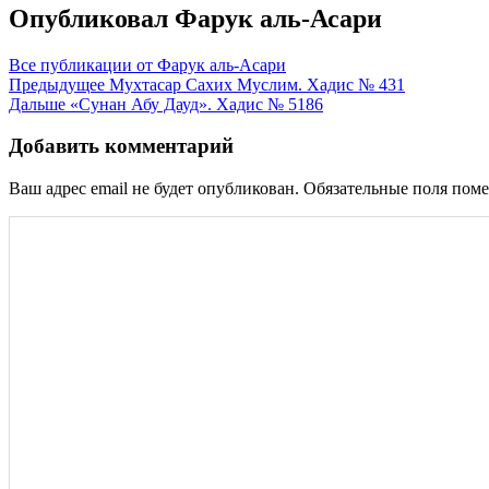
Опубликовал
Фарук аль-Асари
Все публикации от Фарук аль-Асари
Навигация
Предыдущее
Мухтасар Сахих Муслим. Хадис № 431
Дальше
«Сунан Абу Дауд». Хадис № 5186
по
записям
Добавить комментарий
Ваш адрес email не будет опубликован.
Обязательные поля пом