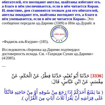
обитателей, его посещают ангелы, шайтаны избегают его,
а благо в нём увеличивается, если в нём читается Коран.
И, поистине, дом становится тесным для его обитателей,
ангелы покидают его, шайтаны посещают его, а благо в
нём уменьшается, если в нём не читается Коран».
Это
сообщение передали ад-Дарими (3309) и Ибн ад-Дурайс в
«Фадаиль аль-Къуран» (185).
Исследователь сборника ад-Дарими подтвердил
достоверность иснада. См. «Тахридж Сунан ад-Дарими»
(4/2085).
—
حَدَّثَنَا أَبُو نُعَيْمٍ، حَدَّثَنَا فِطْرٌ، عَنْ الْحَكَمِ، عَنْ
]
3336
[
مِقْسَمٍ، عَنْ ابْنِ عَبَّاسٍ، قَالَ:
( مَا يَمْنَعُ أَحَدَكُمْ إِذَا رَجَعَ مِنْ سُوقِهِ أَوْ مِنْ حَاجَتِهِ فَاتَّكَأَ
عَلَى فِرَاشِهِ أَنْ يَقْرَأَ ثَلَاثَ آيَاتٍ مِنَ الْقُرْآنِ ).