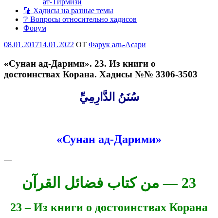
ат-Тирмизи
🔡 Хадисы на разные темы
❔ Вопросы относительно хадисов
Форум
Опубликовано
08.01.2017
14.01.2022
OT
Фарук аль-Асари
«Сунан ад-Дарими». 23. Из книги о
достоинствах Корана. Хадисы №№ 3306-3503
سُنَنُ الدَّارِمِيِّ
«Сунан ад-Дарими»
—
23 — من كتاب فضائل القرآن
23 – Из книги о достоинствах Корана