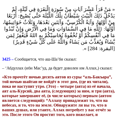
« مَنْ قَرَأَ عَشْرَ آيَاتٍ مِنْ سُورَةِ الْبَقَرَةِ فِي لَيْلَةٍ، لَمْ
يَدْخُلْ ذَلِكَ الْبَيْتَ شَيْطَانٌ تِلْكَ اللَّيْلَةَ حَتَّى يُصْبِحَ: أَرْبَعًا
مِنْ أَوَّلِهَا، وَآيَةُ الْكُرْسِيِّ، وَآيَتَينِ بَعْدَهَا، وَثَلَاثٌ خَوَاتِيمُهَا،
أَوَّلُهَا: {لِلَّهِ مَا فِي السَّمَاوَاتِ وَمَا فِي الْأَرْضِ وَإِنْ تُبْدُوا
مَا فِي أَنْفُسِكُمْ أَوْ تُخْفُوهُ يُحَاسِبْكُمْ بِهِ اللهُ فَيَغْفِرُ لِمَن
يَّشَاءُ وَيُعَذِّبُ مَن يَشَاءُ وَاللَّهُ عَلَى كُلِّ شَيْءٍ قَدِيرٌ}
[البقرة: 284] ».
3425 –
Сообщается, что аш-Ша’би сказал:
– ‘Абдуллах (ибн Мас’уд, да будет доволен им Аллах,) сказал:
«Кто прочтёт ночью десять аятов из суры “аль-Бакъара”,
той ночью шайтан не войдёт в этот дом, (где их читали),
пока не наступит утро. (Это) – четыре (аята) из её начала,
аят аль-Курсий, два аята, (следующих) за ним, и три (аята),
которые завершают её, (в числе которых) первым (аятом
является следующий): “Аллаху принадлежит то, что на
небесах, и то, что на земле. Обнаружите ли вы то, что в
ваших душах, или утаите, Аллах потребует у вас отчёт за
это. После этого Он простит того, кого пожелает, и