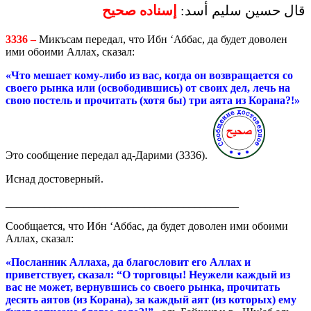
قال حسين سليم أسد:
إسناده صحيح
3336 –
Микъсам передал, что Ибн ‘Аббас, да будет доволен
ими обоими Аллах, сказал:
«Что мешает кому-либо из вас, когда он возвращается со
своего рынка или (освободившись) от своих дел, лечь на
свою постель и прочитать (хотя бы) три аята из Корана?!»
Это сообщение передал ад-Дарими (3336).
Иснад достоверный.
__________________________________________
Сообщается, что Ибн ‘Аббас, да будет доволен ими обоими
Аллах, сказал:
«
Посланник Аллаха, да благословит его Аллах и
приветствует, сказал: “О торговцы! Неужели каждый из
вас не может, вернувшись со своего рынка, прочитать
десять аятов (из Корана), за каждый аят (из которых) ему