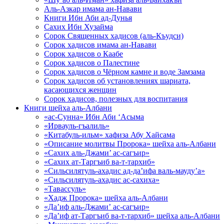
Аль-Азкар имама ан-Навави
Книги Ибн Аби ад-Дунья
Сахих Ибн Хузайма
Сорок Священных хадисов (аль-Къудси)
Сорок хадисов имама ан-Навави
Сорок хадисов о Каабе
Сорок хадисов о Палестине
Сорок хадисов о Чёрном камне и воде Замзама
Сорок хадисов об установлениях шариата,
касающихся женщин
Сорок хадисов, полезных для воспитания
Книги шейха аль-Албани
«ас-Сунна» Ибн Аби ‘Асыма
«Ирвауль-гъалиль»
«Китабуль-ильм» хафиза Абу Хайсама
«Описание молитвы Пророка» шейха аль-Албани
«Сахих аль-Джами’ ас-сагъир»
«Сахих ат-Таргъиб ва-т-тархиб»
«Сильсилятуль-ахадис ад-да’ифа валь-мауду’а»
«Сильсилятуль-ахадис ас-сахиха»
«Тавассуль»
«Хадж Пророка» шейха аль-Албани
«Да’иф аль-Джами’ ас-сагъир»
«Да’иф ат-Таргъиб ва-т-тархиб» шейха аль-Албани