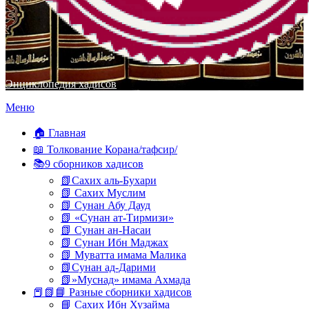
Энциклопедия хадисов
Перейти
Меню
к
содержимому
🏠 Главная
📖 Толкование Корана/тафсир/
📚9 сборников хадисов
📗Сахих аль-Бухари
📗 Сахих Муслим
📗 Сунан Абу Дауд
📗 «Сунан ат-Тирмизи»
📗 Сунан ан-Насаи
📗 Сунан Ибн Маджах
📗 Муватта имама Малика
📗Сунан ад-Дарими
📗»Муснад» имама Ахмада
📕📗📘 Разные сборники хадисов
📘 Сахих Ибн Хузайма