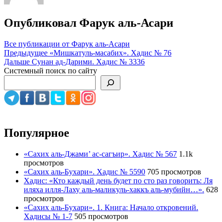
Опубликовал
Фарук аль-Асари
Все публикации от Фарук аль-Асари
Навигация
Предыдущее
«Мишкатуль-масабих». Хадис № 76
Дальше
Сунан ад-Дарими. Хадис № 3336
по
Системный поиск по сайту
записям
Популярное
«Сахих аль-Джами’ ас-сагъир». Хадис № 567
1.1k
просмотров
«Сахих аль-Бухари». Хадис № 5590
705 просмотров
Хадис: «Кто каждый день будет по сто раз говорить: Ля
иляха илля-Лаху аль-маликуль-хаккъ аль-мубийн…».
628
просмотров
«Сахих аль-Бухари». 1. Книга: Начало откровений.
Хадисы № 1-7
505 просмотров