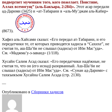
подвергнет мучениям того, кого пожелает. Поистине,
Аллах всемогущ” (аль-Бакъара, 2:284)».
Этот асар передали
ад-Дарими (3425) и «ат-Табарани в «аль-Му’джам аль-Кабир»
(8673).
Хафиз аль-Хайсами сказал: «Его передал ат-Табарани, и его
передатчики те, от которых приводятся хадисы в “Сахихе”, не
считая то, аш-Ша’би не слышал (хадисы) от Ибн Мас’уда».
См. «Маджма’у-з-заваид» (1/118).
Хусайн Салим Асад сказал: «Его передатчики надёжные, не
считая то, что он (его иснад) разорванный. Аш-Ша’би не
слышал (хадисы) от Ибн Мас’уда». См. «Сунан ад-Дарими» с
тахкъикъом Хусайна Салим Асада (стр. 2130).
—
Опубликовано в
Сборники хадисов