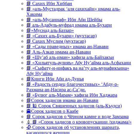
📘 Сахих Ибн Хиббан
📘 «аль-Мустадрак ‘аля сахихайн» имама аль-
Хакима
📘 «аль-Мусаннаф» Ибн Аби Шейбы
📘 аль-Адабуль-муфрад имама аль-Бухари
📘»Муснад аль-Баззар»
📘 «Сахих аль-Бухари» (мухтасар)
📘 Сахих Муслим (мухтасар)
📘 «Сады праведных» имама ан-Навави
📘 Аль-Азкар имама ан-Навави
📘 «Шу’аб аль-иман» хафиза аль-Байхакъи
📘 «Хильятуль-аулияъ» Абу Ну’айма аль-Асфахани
📘 «Сыфату-н-нифакъ ва на’ту аль-мунафикъина»
Абу Ну’айма
📘Книги Ибн Аби ад-Дунья
📘 «Радость сердец благочестивых» ‘Абду-р-
Рахмана ан-Насира ас-Са’ди.
📘 «Булюг аль-Марам» хафиза Ибн Хаджара
📘Сорок хадисов имама ан-Навави
📘 🕌 Сорок Священных хадисов (аль-Къудси)
🕋Сорок хадисов о Каабе
📘 Сорок хадисов о Чёрном камне и воде Замзама
💉 📘 «Сорок хадисов о кровопускании /хиджама/»
🥀 Сорок хадисов об установлениях шариата,
касающихся женщин