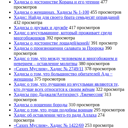
Хадисы о достоинстве Корана и его чтении
477
просмотров
Хадисы о женщинах. Хадисы № 1-100
455 просмотров
Хадис: Найди для своего брата семьдесят оправданий
432 просмотра
Хадисы о друзьях и дружбе
417 просмотров
Хадис о мусульманине, который проживает среди
многобожников
392 просмотра
Хадисы о достоинстве лошадей/коней/
391 просмотр
Хадисы о произношении салавата за Пророка
390
просмотров
Хадис о том, что между человеком и многобожием и
неверием – оставление молитвы
380 просмотров
«Сахих Муслим». Хадис № 2749/11
378 просмотров
Хадисы о том, что большинство обитателей Ада −
женщины
375 просмотров
Хадис о том, что лучшими из мусульман являются те,
кто лучше всех относится к своим жёнам
322 просмотра
Хадисы про Даджаля/Антихрист, Лжемессия/
313
просмотров
Хадисы о ношении бороды
310 просмотров
Хадис о том, что души подобны воинам
295 просмотров
Хадис об оставлении чего-то ради Аллаха
274
просмотра
«Сахих Муслим». Хадис № 1422/69
253 просмотра