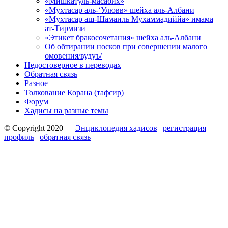
«Мишкатуль-масабих»
«Мухтасар аль-‘Улювв» шейха аль-Албани
«Мухтасар аш-Шамаиль Мухаммадиййа» имама
ат-Тирмизи
«Этикет бракосочетания» шейха аль-Албани
Об обтирании носков при совершении малого
омовения/вудуъ/
Недостоверное в переводах
Обратная связь
Разное
Толкование Корана (тафсир)
Форум
Хадисы на разные темы
© Copyright 2020 —
Энциклопедия хадисов
|
регистрация
|
профиль
|
обратная связь
Wisteria Theme by
WPFriendship
⋅
Powered by
WordPress