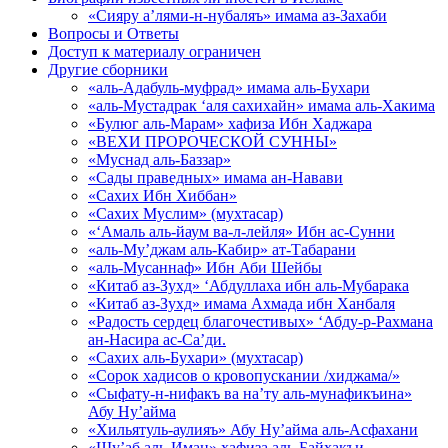
«Сияру а’лями-н-нубаляъ» имама аз-Захаби
Вопросы и Ответы
Доступ к материалу ограничен
Другие сборники
«аль-Адабуль-муфрад» имама аль-Бухари
«аль-Мустадрак ‘аля сахихайн» имама аль-Хакима
«Булюг аль-Марам» хафиза Ибн Хаджара
«ВЕХИ ПРОРОЧЕСКОЙ СУННЫ»
«Муснад аль-Баззар»
«Сады праведных» имама ан-Навави
«Сахих Ибн Хиббан»
«Сахих Муслим» (мухтасар)
«‘Амаль аль-йаум ва-л-лейля» Ибн ас-Сунни
«аль-Му’джам аль-Кабир» ат-Табарани
«аль-Мусаннаф» Ибн Аби Шейбы
«Китаб аз-Зухд» ‘Абдуллаха ибн аль-Мубарака
«Китаб аз-Зухд» имама Ахмада ибн Ханбаля
«Радость сердец благочестивых» ‘Абду-р-Рахмана
ан-Насира ас-Са’ди.
«Сахих аль-Бухари» (мухтасар)
«Сорок хадисов о кровопускании /хиджама/»
«Сыфату-н-нифакъ ва на’ту аль-мунафикъина»
Абу Ну’айма
«Хильятуль-аулияъ» Абу Ну’айма аль-Асфахани
«Шу’аб аль-Иман» хафиза аль-Байхакъи