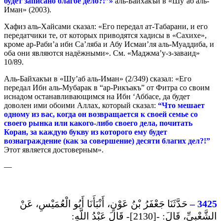
будет записано благое дело?!”»
аль-Байхакъи в «Шу’аб аль-
Иман» (2003).
Хафиз аль-Хайсами сказал: «Его передал ат-Табарани, и его
передатчики те, от которых приводятся хадисы в «Сахихе»,
кроме ар-Раби’а ибн Са’ляба и Абу Исмаи’ля аль-Муаддиба, и
оба они являются надёжными». См. «Маджма’у-з-заваид»
10/89.
Аль-Байхакъи в «Шу’аб аль-Иман» (2/349) сказал: «Его
передал Ибн аль-Мубарак в “ар-Рикъакъ” от Фитра со своим
иснадом останавливающимся на Ибн ‘Аббасе, да будет
доволен ими обоими Аллах, который сказал:
“Что мешает
одному из вас, когда он возвращается к своей семье со
своего рынка или какого-либо своего дела, почитать
Коран, за каждую букву из которого ему будет
вознаграждение (как за совершение) десяти благих дел?!”
Этот является достоверным».
—
حَدَّثَنَا جَعْفَرُ بْنُ عَوْنٍ، أَنْبَأَنَا أَبُو الْعُمَيْسِ، عَنْ
–
3425
الشَّعْبِيِّ، قَالَ: -[2130]- قَالَ عَبْدُ اللَّهِ: