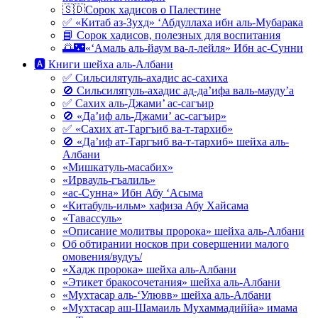
🇸🇩Сорок хадисов о Палестине
✅ «Китаб аз-Зухд» ‘Абдуллаха ибн аль-Мубарака
📘 Сорок хадисов, полезных для воспитания
🌅🌃«‘Амаль аль-йаум ва-л-лейля» Ибн ас-Сунни
🅰 Книги шейха аль-Албани
✅ Сильсилятуль-ахадис ас-сахиха
🚫 Сильсилятуль-ахадис ад-да’ифа валь-мауду’а
✅ Сахих аль-Джами’ ас-сагъир
🚫 «Да’иф аль-Джами’ ас-сагъир»
✅ «Сахих ат-Таргъиб ва-т-тархиб»
🚫 «Да’иф ат-Таргъиб ва-т-тархиб» шейха аль-
Албани
«Мишкатуль-масабих»
«Ирвауль-гъалиль»
«ас-Сунна» Ибн Абу ‘Асыма
«Китабуль-ильм» хафиза Абу Хайсама
«Тавассуль»
«Описание молитвы пророка» шейха аль-Албани
Об обтирании носков при совершении малого
омовения/вудуъ/
«Хадж пророка» шейха аль-Албани
«Этикет бракосочетания» шейха аль-Албани
«Мухтасар аль-‘Улювв» шейха аль-Албани
«Мухтасар аш-Шамаиль Мухаммадиййа» имама