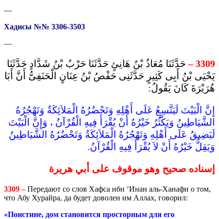
—
Хадисы №№ 3306-3503
—
حَدَّثَنَا مُعَاذُ بْنُ هَانِئٍ حَدَّثَنَا حَرْبُ بْنُ شَدَّادٍ حَدَّثَنَا
–
3309
يَحْيَى بْنُ أَبِى كَثِيرٍ حَدَّثَنِى حَفْصُ بْنُ عِنَانٍ الْحَنَفِىُّ أَنَّ أَبَا
هُرَيْرَةَ كَانَ يَقُولُ:
إِنَّ الْبَيْتَ لَيَتَّسِعُ عَلَى أَهْلِهِ وَتَحْضُرُهُ الْمَلاَئِكَةُ وَتَهْجُرُهُ
الشَّيَاطِينُ وَيَكْثُرُ خَيْرُهُ أَنْ يُقْرَأَ فِيهِ الْقُرْآنُ ، وَإِنَّ الْبَيْتَ
لَيَضِيقُ عَلَى أَهْلِهِ وَتَهْجُرُهُ الْمَلاَئِكَةُ وَتَحْضُرُهُ الشَّيَاطِينُ
وَيَقِلُّ خَيْرُهُ أَنْ لاَ يُقْرَأَ فِيهِ الْقُرْآنُ.
إسناده صحيح وهو موقوف على أبي هريرة
3309 –
Передают со слов Хафса ибн ‘Инан аль-Ханафи о том,
что Абу Хурайра, да будет доволен им Аллах, говорил:
«Поистине, дом становится просторным для его