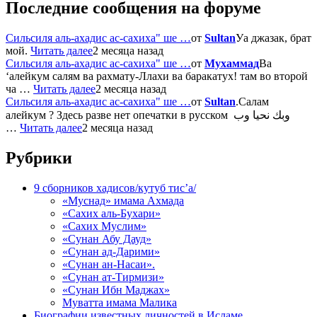
Последние сообщения на форуме
Сильсиля аль-ахадис ас-сахиха" ше …
от
Sultan
Уа джазак, брат
мой.
Читать далее
2 месяца назад
Сильсиля аль-ахадис ас-сахиха" ше …
от
Мухаммад
Ва
‘алейкум салям ва рахмату-Ллахи ва баракатух! там во второй
ча …
Читать далее
2 месяца назад
Сильсиля аль-ахадис ас-сахиха" ше …
от
Sultan
.Салам
алейкум ? Здесь разве нет опечатки в русском وبك نحيا وب
…
Читать далее
2 месяца назад
Рубрики
9 сборников хадисов/кутуб тис’а/
«Муснад» имама Ахмада
«Сахих аль-Бухари»
«Сахих Муслим»
«Сунан Абу Дауд»
«Сунан ад-Дарими»
«Сунан ан-Насаи».
«Сунан ат-Тирмизи»
«Сунан Ибн Маджах»
Муватта имама Малика
Биографии известных личностей в Исламе