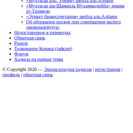
«Мухтасар аль-‘Улювв» шейха аль-Албани
«Мухтасар аш-Шамаиль Мухаммадиййа» имама
ат-Тирмизи
«Этикет бракосочетания» шейха аль-Албани
Об обтирании носков при совершении малого
омовения/вудуъ/
Недостоверное в переводах
Обратная связь
Разное
Толкование Корана (тафсир)
Форум
Хадисы на разные темы
© Copyright 2020 —
Энциклопедия хадисов
|
регистрация
|
профиль
|
обратная связь
Wisteria Theme by
WPFriendship
⋅
Powered by
WordPress