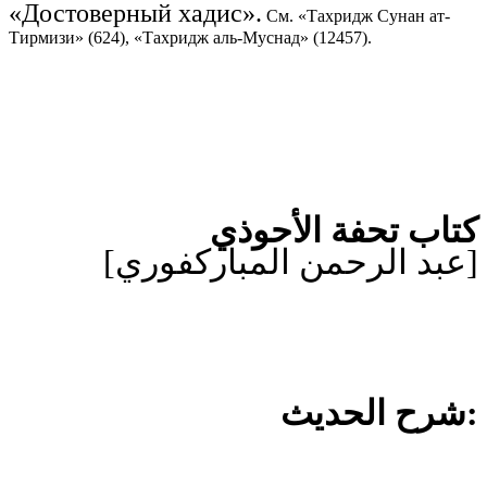
«Достоверный хадис».
См. «Тахридж Сунан ат-
Тирмизи» (624), «Тахридж аль-Муснад» (12457).
كتاب تحفة الأحوذي
[عبد الرحمن المباركفوري]
:شرح الحديث