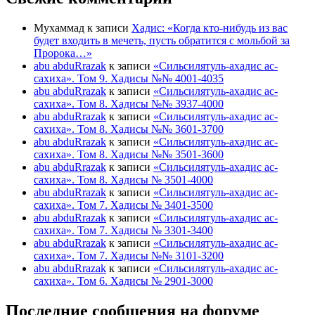
Мухаммад
к записи
Хадис: «Когда кто-нибудь из вас
будет входить в мечеть, пусть обратится с мольбой за
Пророка…»
abu abduRrazak
к записи
«Сильсилятуль-ахадис ас-
сахиха». Том 9. Хадисы №№ 4001-4035
abu abduRrazak
к записи
«Сильсилятуль-ахадис ас-
сахиха». Том 8. Хадисы №№ 3937-4000
abu abduRrazak
к записи
«Сильсилятуль-ахадис ас-
сахиха». Том 8. Хадисы №№ 3601-3700
abu abduRrazak
к записи
«Сильсилятуль-ахадис ас-
сахиха». Том 8. Хадисы №№ 3501-3600
abu abduRrazak
к записи
«Сильсилятуль-ахадис ас-
сахиха». Том 8. Хадисы № 3501-4000
abu abduRrazak
к записи
«Сильсилятуль-ахадис ас-
сахиха». Том 7. Хадисы № 3401-3500
abu abduRrazak
к записи
«Сильсилятуль-ахадис ас-
сахиха». Том 7. Хадисы № 3301-3400
abu abduRrazak
к записи
«Сильсилятуль-ахадис ас-
сахиха». Том 7. Хадисы №№ 3101-3200
abu abduRrazak
к записи
«Сильсилятуль-ахадис ас-
сахиха». Том 6. Хадисы № 2901-3000
Последние сообщения на форуме