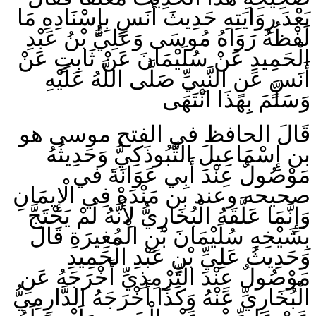
بَعْدَ رِوَايَتِهِ حَدِيثَ أَنَسٍ بِإِسْنَادِهِ مَا
لَفْظُهُ رَوَاهُ مُوسَى وَعَلِيُّ بْنُ عَبْدِ
الْحَمِيدِ عَنْ سُلَيْمَانَ عَنْ ثَابِتٍ عَنْ
أَنَسٍ عَنِ النَّبِيِّ صَلَّى اللَّهُ عَلَيْهِ
وَسَلَّمَ بِهَذَا انْتَهَى
قَالَ الحافظ في الفتح موسى هو
بن إِسْمَاعِيلَ التَّبُوذَكِيُّ وَحَدِيثُهُ
مَوْصُولٌ عِنْدَ أَبِي عَوَانَةَ في
صحيحه وعند بن مَنْدَهْ فِي الْإِيمَانِ
وَإِنَّمَا عَلَّقَهُ الْبُخَارِيُّ لِأَنَّهُ لَمْ يَحْتَجَّ
بِشَيْخِهِ سُلَيْمَانَ بْنِ الْمُغِيرَةِ قَالَ
وَحَدِيثُ عَلِيِّ بْنِ عَبْدِ الْحَمِيدِ
مَوْصُولٌ عِنْدَ التِّرْمِذِيِّ أَخْرَجَهُ عَنِ
الْبُخَارِيِّ عَنْهُ وَكَذَا أَخْرَجَهُ الدَّارِمِيُّ