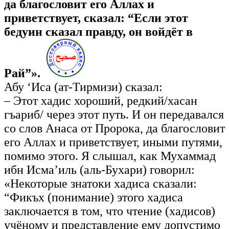
да благословит его Аллах и
приветствует, сказал: “Если этот
бедуин сказал правду, он войдёт в
Рай”».
Абу ‘Иса (ат-Тирмизи) сказал:
– Этот хадис хороший, редкий/хасан
гъариб/ через этот путь. И он передавался
со слов Анаса от Пророка, да благословит
его Аллах и приветствует, иными путями,
помимо этого. Я слышал, как Мухаммад
ибн Исма’иль (аль-Бухари) говорил:
«Некоторые знатоки хадиса сказали:
“Фикъх (понимание) этого хадиса
заключается в том, что чтение (хадисов)
учёному и представление ему допустимо