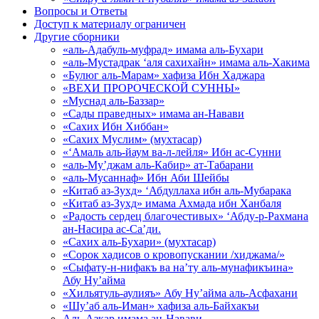
Вопросы и Ответы
Доступ к материалу ограничен
Другие сборники
«аль-Адабуль-муфрад» имама аль-Бухари
«аль-Мустадрак ‘аля сахихайн» имама аль-Хакима
«Булюг аль-Марам» хафиза Ибн Хаджара
«ВЕХИ ПРОРОЧЕСКОЙ СУННЫ»
«Муснад аль-Баззар»
«Сады праведных» имама ан-Навави
«Сахих Ибн Хиббан»
«Сахих Муслим» (мухтасар)
«‘Амаль аль-йаум ва-л-лейля» Ибн ас-Сунни
«аль-Му’джам аль-Кабир» ат-Табарани
«аль-Мусаннаф» Ибн Аби Шейбы
«Китаб аз-Зухд» ‘Абдуллаха ибн аль-Мубарака
«Китаб аз-Зухд» имама Ахмада ибн Ханбаля
«Радость сердец благочестивых» ‘Абду-р-Рахмана
ан-Насира ас-Са’ди.
«Сахих аль-Бухари» (мухтасар)
«Сорок хадисов о кровопускании /хиджама/»
«Сыфату-н-нифакъ ва на’ту аль-мунафикъина»
Абу Ну’айма
«Хильятуль-аулияъ» Абу Ну’айма аль-Асфахани
«Шу’аб аль-Иман» хафиза аль-Байхакъи
Аль-Азкар имама ан-Навави