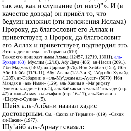
так же, как и слушание (от него)”». И (в
качестве довода) он привёл то, что
бедуин изложил (эти положения Ислама)
Пророку, да благословит его Аллах и
приветствует, а Пророк, да благословит
его Аллах и приветствует, подтвердил это.
Этот хадис передал ат-Тирмизи (619).
Также его приводят имам Ахмад (12457, 12719, 13011),
аль-
Бухари (63)
, Муслим (12/10), Абу Дауд (486), ан-Насаи (2091),
Ибн Маджах (1402), ад-Дарими (676), Ибн Хиббан (155), Ибн
Аби Шейба (11/9–11), Абу ‘Авана (1/2–3 и 3), ‘Абд ибн Хумайд
(1285), ат-Табарани в «аль-Му’джам аль-Аусат» (5070), Ибн
Мандах в «аль-Иман» (129), аль-Хаким в «Ма’рифату
‘улюмиль-хадис» (стр. 5), аль-Байхакъи в «аль-И’тикъад» (стр.
47) и «аль-Асмау ва-с-сыфат» (стр. 16–17), аль-Багъави в
«Шарху-с-Сунна» (5).
Шейх аль-Албани назвал хадис
достоверным.
См. «Сахих ат-Тирмизи» (619), «Сахих
ан-Насаи» (1977).
Шу’айб аль-Арнаут сказал: