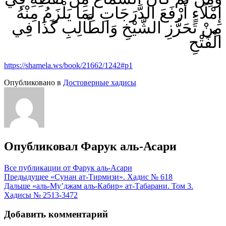
إِمْلَاءٍ أَرْفَعَ الدَّرَجَاتِ لِمَا يَلْزَمُ مِنْهُ
مِنْ تَحَرُّزِ الشَّيْخِ وَالطَّالِبِ كَذَا فِي
الْفَتْحِ
https://shamela.ws/book/21662/1242#p1
Опубликовано в
Достоверные хадисы
Опубликовал
Фарук аль-Асари
Все публикации от Фарук аль-Асари
Навигация
Предыдущее
«Сунан ат-Тирмизи». Хадис № 618
Дальше
«аль-Му’джам аль-Кабир» ат-Табарани. Том 3.
по
Хадисы № 2513-3472
записям
Добавить комментарий