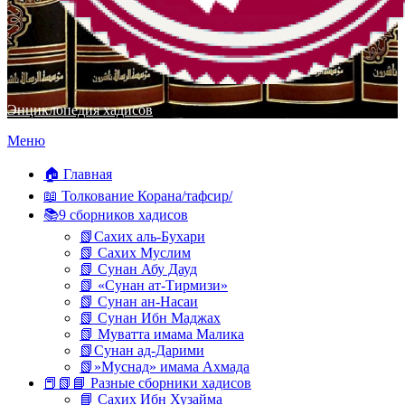
Энциклопедия хадисов
Перейти
Меню
к
содержимому
🏠 Главная
📖 Толкование Корана/тафсир/
📚9 сборников хадисов
📗Сахих аль-Бухари
📗 Сахих Муслим
📗 Сунан Абу Дауд
📗 «Сунан ат-Тирмизи»
📗 Сунан ан-Насаи
📗 Сунан Ибн Маджах
📗 Муватта имама Малика
📗Сунан ад-Дарими
📗»Муснад» имама Ахмада
📕📗📘 Разные сборники хадисов
📘 Сахих Ибн Хузайма