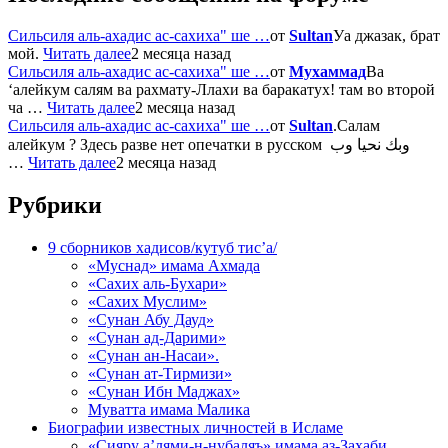
Сильсиля аль-ахадис ас-сахиха" ше …
от
Sultan
Уа джазак, брат
мой.
Читать далее
2 месяца назад
Сильсиля аль-ахадис ас-сахиха" ше …
от
Мухаммад
Ва
‘алейкум салям ва рахмату-Ллахи ва баракатух! там во второй
ча …
Читать далее
2 месяца назад
Сильсиля аль-ахадис ас-сахиха" ше …
от
Sultan
.Салам
алейкум ? Здесь разве нет опечатки в русском وبك نحيا وب
…
Читать далее
2 месяца назад
Рубрики
9 сборников хадисов/кутуб тис’а/
«Муснад» имама Ахмада
«Сахих аль-Бухари»
«Сахих Муслим»
«Сунан Абу Дауд»
«Сунан ад-Дарими»
«Сунан ан-Насаи».
«Сунан ат-Тирмизи»
«Сунан Ибн Маджах»
Муватта имама Малика
Биографии известных личностей в Исламе
«Сияру а’лями-н-нубаляъ» имама аз-Захаби