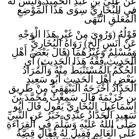
عَنْ عَلِيِّ بْنِ عَبْدِ الْحَمِيدِ وَلَيْسَ لَهُ
فِي الْبُخَارِيِّ سِوَى هَذَا الْمَوْضِعِ
الْمُعَلَّقِ انْتَهَى
قَوْلُهُ (وَرُوِيَ مِنْ غَيْرِ هَذَا الْوَجْهِ
عَنْ أَنَسٍ إلخ) رَوَاهُ الْبُخَارِيُّ
وَمُسْلِمٌ وَغَيْرُهُمَا (قَالَ بَعْضُ أَهْلِ
الْحَدِيثِ فِقْهُ هَذَا الْحَدِيثِ) أَيِ
الْحُكْمُ الْمُسْتَنْبَطُ مِنْهُ وَالْمُرَادُ
بِبَعْضِ أَهْلِ الْحَدِيثِ أَبُو سَعِيدٍ
الْحَدَّادُ أَخْرَجَهُ الْبَيْهَقِيُّ مِنْ طريق
بن خُزَيْمَةَ قَالَ سَمِعْتُ مُحَمَّدَ بْنَ
إِسْمَاعِيلَ الْبُخَارِيَّ يَقُولُ قَالَ أَبُو
سَعِيدٍ الْحَدَّادُ عِنْدِي خَبَرٌ عَنِ النَّبِيِّ
صَلَّى اللَّهُ عَلَيْهِ وَسَلَّمَ فِي الْقِرَاءَةِ
عَلَى الْعَالِمِ فَقِيلَ لَهُ فَقَالَ قِصَّةُ