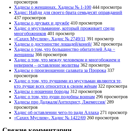
просмотров
Хадисы о женщинах. Хадисы № 1-100
444 просмотра
Хадис: Найди для своего брата семьдесят оправданий
437 просмотров
Хадисы о друзьях и дружбе
410 просмотров
Хадис о мусульманине, который проживает среди
многобожников
401 просмотр
«Сахих Муслим». Хадис № 2749/11
391 просмотр
Хадисы о достоинстве лошадей/коней/
382 просмотра
Хадисы о том, что большинство обитателей Ада −
женщины
366 просмотров
Хадис о том, что между человеком и многобожием и
неверием – оставление молитвы
362 просмотра
Хадисы о произношении салавата за Пророка
337
просмотров
Хадис о том, что лучшими из мусульман являются те,
кто лучше всех относится к своим жёнам
322 просмотра
Хадисы о ношении бороды
312 просмотров
Хадис о том, что души подобны воинам
296 просмотров
Хадисы про Даджаля/Антихрист, Лжемессия/
289
просмотров
Хадис об оставлении чего-то ради Аллаха
271 просмотр
«Сахих Муслим». Хадис № 1422/69
260 просмотров
Свежие комментарии