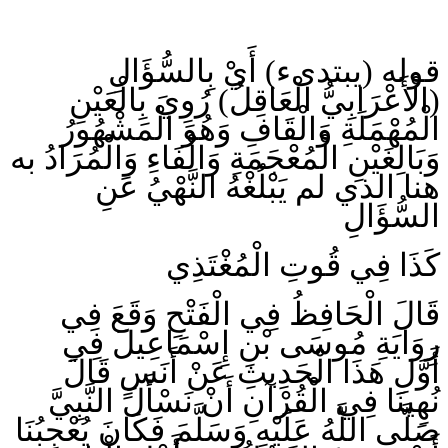
قوله (يبتدىء) أَيْ بِالسُّؤَالِ
(الْأَعْرَابِيُّ الْعَاقِلُ) رُوِيَ بِالْعَيْنِ
الْمُهْمَلَةِ وَالْقَافِ وَهُوَ الْمَشْهُورُ
وَبَالِغَيْنِ الْمُعْجَمَةِ وَالْفَاءِ وَالْمُرَادُ به
هنا الذي لم يَبْلُغْهُ النَّهْيُ عَنِ
السُّؤَالِ
كَذَا فِي قُوتِ الْمُغْتَذِي
قَالَ الْحَافِظُ فِي الْفَتْحِ وَقَعَ فِي
رِوَايَةِ مُوسَى بْنِ إِسْمَاعِيلَ فِي
أَوَّلِ هَذَا الْحَدِيثِ عَنْ أَنَسٍ قَالَ
نُهِينَا فِي الْقُرْآنِ أَنْ نَسْأَلَ النَّبِيَّ
صَلَّى اللَّهُ عَلَيْهِ وَسَلَّمَ فَكَانَ يُعْجِبُنَا