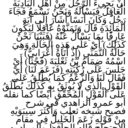
أَنْ يَجِيءَ الرَّجُلُ مِنْ أَهْلِ الْبَادِيَةِ
الْعَاقِلُ فَيَسْأَلَهُ وَنَحْنُ نَسْمَعُ فَجَاءَ
رَجُلٌ وَكَانَ أَنَسًا أَشَارَ إِلَى آيَةِ
الْمَائِدَةِ قَالَ وَتَمَنَّوْهُ عَاقِلًا لِيَكُونَ
عَارِفًا بِمَا يَسْأَلُ عَنْهُ (فَبَيْنَا نَحْنُ
كَذَلِكَ) أَيْ عَلَى هَذِهِ الْحَالَةِ وَهِيَ
حَالَةُ التَّمَنِّي (إِذْ أَتَاهُ أَعْرَابِيٌّ)
اسْمُهُ ضِمَامُ بْنُ ثَعْلَبَةَ (فَجَثَا) أَيْ
جَلَسَ عَلَى رُكْبَتِهِ (فَزَعَمَ لَنَا) أَيْ
فَقَالَ لَنَا وَالزَّعْمُ كَمَا يُطْلَقُ عَلَى
الْقَوْلِ الَّذِي لَا يُوثَقُ بِهِ كَذَلِكَ يُطْلَقُ
عَلَى الْقَوْلِ الْمُحَقَّقِ أَيْضًا كما نقله
أبو عمرو الزاهدي في شرح
فصيح شيخه ثعلب وَأَكْثَرَ سِيبَوَيْهِ
مِنْ قَوْلِهِ زَعَمَ الْخَلِيلُ فِي مقام
الاحتجاج قاله الحافظ والمراد به