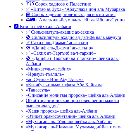
🇸🇩Сорок хадисов о Палестине
✅ «Китаб аз-Зухд» ‘Абдуллаха ибн аль-Мубарака
📘 Сорок хадисов, полезных для воспитания
🌅🌃«‘Амаль аль-йаум ва-л-лейля» Ибн ас-Сунни
🅰 Книги шейха аль-Албани
✅ Сильсилятуль-ахадис ас-сахиха
🚫 Сильсилятуль-ахадис ад-да’ифа валь-мауду’а
✅ Сахих аль-Джами’ ас-сагъир
🚫 «Да’иф аль-Джами’ ас-сагъир»
✅ «Сахих ат-Таргъиб ва-т-тархиб»
🚫 «Да’иф ат-Таргъиб ва-т-тархиб» шейха аль-
Албани
«Мишкатуль-масабих»
«Ирвауль-гъалиль»
«ас-Сунна» Ибн Абу ‘Асыма
«Китабуль-ильм» хафиза Абу Хайсама
«Тавассуль»
«Описание молитвы пророка» шейха аль-Албани
Об обтирании носков при совершении малого
омовения/вудуъ/
«Хадж пророка» шейха аль-Албани
«Этикет бракосочетания» шейха аль-Албани
«Мухтасар аль-‘Улювв» шейха аль-Албани
«Мухтасар аш-Шамаиль Мухаммадиййа» имама