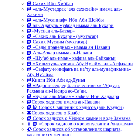
📘 Сахих Ибн Хиббан
📘 «аль-Мустадрак ‘аля сахихайн» имама аль-
Хакима
📘 «аль-Мусаннаф» Ибн Аби Шейбы
📘 аль-Адабуль-муфрад имама аль-Бухари
📘»Муснад аль-Баззар»
📘 «Сахих аль-Бухари» (мухтасар)
📘 Сахих Муслим (мухтасар)
📘 «Сады праведных» имама ан-Навави
📘 Аль-Азкар имама ан-Навави
📘 «Шу’аб аль-иман» хафиза аль-Байхакъи
📘 «Хильятуль-аулияъ» Абу Ну’айма аль-Асфахани
📘 «Сыфату-н-нифакъ ва на’ту аль-мунафикъина»
Абу Ну’айма
📘Книги Ибн Аби ад-Дунья
📘 «Радость сердец благочестивых» ‘Абду-р-
Рахмана ан-Насира ас-Са’ди.
📘 «Булюг аль-Марам» хафиза Ибн Хаджара
📘Сорок хадисов имама ан-Навави
📘 🕌 Сорок Священных хадисов (аль-Къудси)
🕋Сорок хадисов о Каабе
📘 Сорок хадисов о Чёрном камне и воде Замзама
💉 📘 «Сорок хадисов о кровопускании /хиджама/»
🥀 Сорок хадисов об установлениях шариата,
касающихся женщин