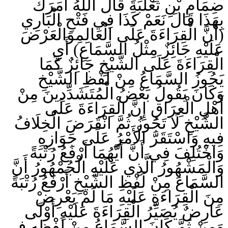
ضِمَامِ بْنِ ثَعْلَبَةَ قَالَ آللَّهُ أَمَرَكَ
بِهَذَا قَالَ نَعَمْ كَذَا فِي فَتْحِ الْبَارِي
(أَنَّ الْقِرَاءَةَ عَلَى الْعَالِمِوَالْعَرْضَ
عَلَيْهِ جَائِزٌ مِثْلُ السَّمَاعِ) أَيِ
الْقِرَاءَةَ عَلَى الشَّيْخِ جَائِزٌ كَمَا
يَجُوزُ السَّمَاعُ مِنْ لَفْظِ الشَّيْخِ
وَكَانَ يَقُولُ بَعْضُ الْمُتَشَدِّدِينَ مِنْ
أَهْلِ الْعِرَاقِ إِنَّ الْقِرَاءَةَ عَلَى
الشَّيْخِ لَا تَجُوزُ ثُمَّ انْقَرَضَ الْخِلَافُ
فِيهِ وَاسْتَقَرَّ الْأَمْرُ عَلَى جَوَازِهِ
وَاخْتُلِفَ فِي أَنَّ أَيَّهُمَا أَرْفَعُ رُتْبَةً
وَالْمَشْهُورُ الَّذِي عَلَيْهِ الْجُمْهُورُ أَنَّ
السَّمَاعَ مِنْ لَفْظِ الشَّيْخِ أَرْفَعُ رُتْبَةً
مِنَ الْقِرَاءَةِ عَلَيْهِ مَا لَمْ يَعْرِضْ
عَارِضٌ يُصَيِّرُ الْقِرَاءَةَ عَلَيْهِ أَوْلَى
وَمِنْ ثَمَّ كَانَ السَّمَاعُ مِنْ لَفْظِهِ فِي