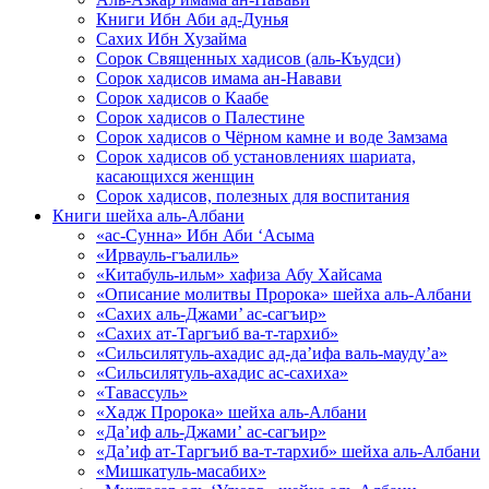
Книги Ибн Аби ад-Дунья
Сахих Ибн Хузайма
Сорок Священных хадисов (аль-Къудси)
Сорок хадисов имама ан-Навави
Сорок хадисов о Каабе
Сорок хадисов о Палестине
Сорок хадисов о Чёрном камне и воде Замзама
Сорок хадисов об установлениях шариата,
касающихся женщин
Сорок хадисов, полезных для воспитания
Книги шейха аль-Албани
«ас-Сунна» Ибн Аби ‘Асыма
«Ирвауль-гъалиль»
«Китабуль-ильм» хафиза Абу Хайсама
«Описание молитвы Пророка» шейха аль-Албани
«Сахих аль-Джами’ ас-сагъир»
«Сахих ат-Таргъиб ва-т-тархиб»
«Сильсилятуль-ахадис ад-да’ифа валь-мауду’а»
«Сильсилятуль-ахадис ас-сахиха»
«Тавассуль»
«Хадж Пророка» шейха аль-Албани
«Да’иф аль-Джами’ ас-сагъир»
«Да’иф ат-Таргъиб ва-т-тархиб» шейха аль-Албани
«Мишкатуль-масабих»