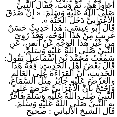
أُجَاوِزُهُنَّ، ثُمَّ وَثَبَ، فَقَالَ النَّبِيُّ
صَلَّى اللَّهُ عَلَيْهِ وَسَلَّمَ: « إِنْ صَدَقَ
الأَعْرَابِيُّ دَخَلَ الجَنَّةَ ».
قَالَ أَبُو عِيسَى: هَذَا حَدِيثٌ حَسَنٌ
غَرِيبٌ مِنْ هَذَا الوَجْهِ، وَقَدْ رُوِيَ
مِنْ غَيْرِ هَذَا الوَجْهِ عَنْ أَنَسٍ، عَنِ
النَّبِيِّ صَلَّى اللَّهُ عَلَيْهِ وَسَلَّمَ،
سَمِعْتُ مُحَمَّدَ بْنَ إِسْمَاعِيلَ يَقُولُ:
قَالَ بَعْضُ أَهْلِ الْحَدِيثِ: فِقْهُ هَذَا
الحَدِيثِ، أَنَّ القِرَاءَةَ عَلَى العَالِمِ
وَالعَرْضَ عَلَيْهِ جَائِزٌ مِثْلُ السَّمَاعِ،
وَاحْتَجَّ بِأَنَّ الأَعْرَابِيَّ عَرَضَ عَلَى
النَّبِيِّ صَلَّى اللَّهُ عَلَيْهِ وَسَلَّمَ فَأَقَرَّ
بِهِ النَّبِيُّ صَلَّى اللَّهُ عَلَيْهِ وَسَلَّمَ.
قال الشيخ الألباني : صحيح