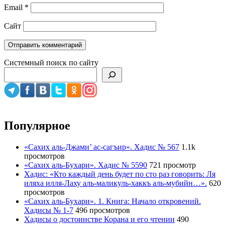
Email
*
Сайт
Системный поиск по сайту
Популярное
«Сахих аль-Джами’ ас-сагъир». Хадис № 567
1.1k
просмотров
«Сахих аль-Бухари». Хадис № 5590
721 просмотр
Хадис: «Кто каждый день будет по сто раз говорить: Ля
иляха илля-Лаху аль-маликуль-хаккъ аль-мубийн…».
620
просмотров
«Сахих аль-Бухари». 1. Книга: Начало откровений.
Хадисы № 1-7
496 просмотров
Хадисы о достоинстве Корана и его чтении
490