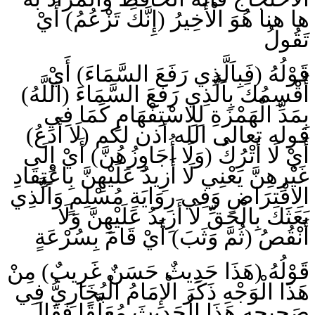
ها هنا هُوَ الْأَخِيرُ (إِنَّكَ تَزْعُمُ) أَيْ
تَقُولُ
قَوْلُهُ (فَبِاَلَّذِي رَفَعَ السَّمَاءَ) أَيْ
أُقْسِمُكَ بِاَلَّذِي رَفَعَ السَّمَاءَ (آللَّهُ)
بِمَدِّ الْهَمْزَةِ لِلِاسْتِفْهَامِ كَمَا فِي
قوله تعالى الله أذن لكم (لَا أَدَعُ)
أَيْ لَا أَتْرُكُ (وَلَا أُجَاوِزُهُنَّ) أَيْ إِلَى
غَيْرِهِنَّ يَعْنِي لَا أَزِيدُ عَلَيْهِنَّ بِاعْتِقَادِ
الِافْتِرَاضِ وَفِي رِوَايَةِ مُسْلِمٍ وَاَلَّذِي
بَعَثَك بِالْحَقِّ لَا أَزِيدُ عَلَيْهِنَّ وَلَا
أَنْقُصُ (ثُمَّ وَثَبَ) أَيْ قَامَ بِسُرْعَةٍ
قَوْلُهُ (هَذَا حَدِيثٌ حَسَنٌ غَرِيبٌ) مِنْ
هَذَا الْوَجْهِ ذَكَرَ الْإِمَامُ الْبُخَارِيُّ فِي
صَحِيحِهِ هَذَا الْحَدِيثَ مُعَلَّقًا فَقَالَ