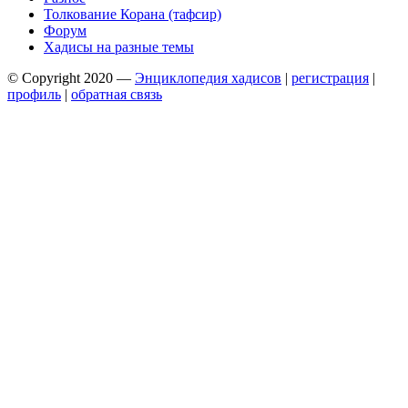
Толкование Корана (тафсир)
Форум
Хадисы на разные темы
© Copyright 2020 —
Энциклопедия хадисов
|
регистрация
|
профиль
|
обратная связь
Wisteria Theme by
WPFriendship
⋅
Powered by
WordPress