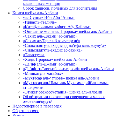
касающихся женщин
Сорок хадисов, полезных для воспитания
Книги шейха аль-Албани
«ас-Сунна» Ибн Аби ‘Асыма
«Ирвауль-гъалиль»
«Китабуль-ильм» хафиза Абу Хайсама
«Описание молитвы Пророка» шейха аль-Албани
«Сахих аль-Джами’ ас-сагъир»
«Сахих ат-Таргъиб ва-т-тархиб»
«Сильсилятуль-ахадис ад-да’ифа валь-мауду’а»
«Сильсилятуль-ахадис ас-сахиха»
«Тавассуль»
«Хадж Пророка» шейха аль-Албани
«Да’иф аль-Джами’ ас-сагъир»
«Да’иф ат-Таргъиб ва-т-тархиб» шейха аль-Албани
«Мишкатуль-масабих»
«Мухтасар аль-‘Улювв» шейха аль-Албани
«Мухтасар аш-Шамаиль Мухаммадиййа» имама
ат-Тирмизи
«Этикет бракосочетания» шейха аль-Албани
Об обтирании носков при совершении малого
омовения/вудуъ/
Недостоверное в переводах
Обратная связь
Разное