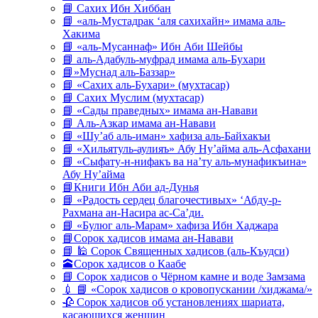
📘 Сахих Ибн Хиббан
📘 «аль-Мустадрак ‘аля сахихайн» имама аль-
Хакима
📘 «аль-Мусаннаф» Ибн Аби Шейбы
📘 аль-Адабуль-муфрад имама аль-Бухари
📘»Муснад аль-Баззар»
📘 «Сахих аль-Бухари» (мухтасар)
📘 Сахих Муслим (мухтасар)
📘 «Сады праведных» имама ан-Навави
📘 Аль-Азкар имама ан-Навави
📘 «Шу’аб аль-иман» хафиза аль-Байхакъи
📘 «Хильятуль-аулияъ» Абу Ну’айма аль-Асфахани
📘 «Сыфату-н-нифакъ ва на’ту аль-мунафикъина»
Абу Ну’айма
📘Книги Ибн Аби ад-Дунья
📘 «Радость сердец благочестивых» ‘Абду-р-
Рахмана ан-Насира ас-Са’ди.
📘 «Булюг аль-Марам» хафиза Ибн Хаджара
📘Сорок хадисов имама ан-Навави
📘 🕌 Сорок Священных хадисов (аль-Къудси)
🕋Сорок хадисов о Каабе
📘 Сорок хадисов о Чёрном камне и воде Замзама
💉 📘 «Сорок хадисов о кровопускании /хиджама/»
🥀 Сорок хадисов об установлениях шариата,
касающихся женщин