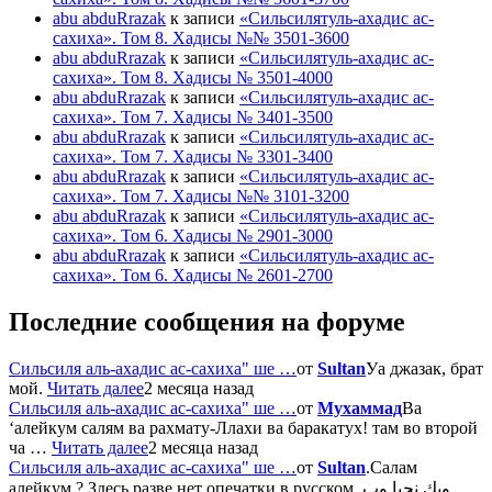
abu abduRrazak
к записи
«Сильсилятуль-ахадис ас-
сахиха». Том 8. Хадисы №№ 3501-3600
abu abduRrazak
к записи
«Сильсилятуль-ахадис ас-
сахиха». Том 8. Хадисы № 3501-4000
abu abduRrazak
к записи
«Сильсилятуль-ахадис ас-
сахиха». Том 7. Хадисы № 3401-3500
abu abduRrazak
к записи
«Сильсилятуль-ахадис ас-
сахиха». Том 7. Хадисы № 3301-3400
abu abduRrazak
к записи
«Сильсилятуль-ахадис ас-
сахиха». Том 7. Хадисы №№ 3101-3200
abu abduRrazak
к записи
«Сильсилятуль-ахадис ас-
сахиха». Том 6. Хадисы № 2901-3000
abu abduRrazak
к записи
«Сильсилятуль-ахадис ас-
сахиха». Том 6. Хадисы № 2601-2700
Последние сообщения на форуме
Сильсиля аль-ахадис ас-сахиха" ше …
от
Sultan
Уа джазак, брат
мой.
Читать далее
2 месяца назад
Сильсиля аль-ахадис ас-сахиха" ше …
от
Мухаммад
Ва
‘алейкум салям ва рахмату-Ллахи ва баракатух! там во второй
ча …
Читать далее
2 месяца назад
Сильсиля аль-ахадис ас-сахиха" ше …
от
Sultan
.Салам
алейкум ? Здесь разве нет опечатки в русском وبك نحيا وب