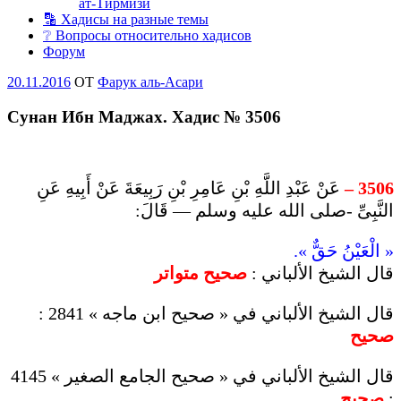
ат-Тирмизи
🔡 Хадисы на разные темы
❔ Вопросы относительно хадисов
Форум
Опубликовано
20.11.2016
OT
Фарук аль-Асари
Сунан Ибн Маджах. Хадис № 3506
عَنْ عَبْدِ اللَّهِ بْنِ عَامِرِ بْنِ رَبِيعَةَ عَنْ أَبِيهِ عَنِ
3506 –
النَّبِىِّ -صلى الله عليه وسلم — قَالَ:
« الْعَيْنُ حَقٌّ ».
قال الشيخ الألباني :
صحيح متواتر
قال الشيخ الألباني في « صحيح ابن ماجه » 2841 :
صحيح
قال الشيخ الألباني في « صحيح الجامع الصغير » 4145
صحيح
: