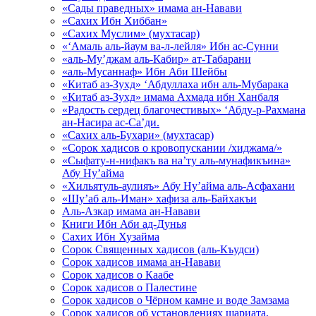
«Сады праведных» имама ан-Навави
«Сахих Ибн Хиббан»
«Сахих Муслим» (мухтасар)
«‘Амаль аль-йаум ва-л-лейля» Ибн ас-Сунни
«аль-Му’джам аль-Кабир» ат-Табарани
«аль-Мусаннаф» Ибн Аби Шейбы
«Китаб аз-Зухд» ‘Абдуллаха ибн аль-Мубарака
«Китаб аз-Зухд» имама Ахмада ибн Ханбаля
«Радость сердец благочестивых» ‘Абду-р-Рахмана
ан-Насира ас-Са’ди.
«Сахих аль-Бухари» (мухтасар)
«Сорок хадисов о кровопускании /хиджама/»
«Сыфату-н-нифакъ ва на’ту аль-мунафикъина»
Абу Ну’айма
«Хильятуль-аулияъ» Абу Ну’айма аль-Асфахани
«Шу’аб аль-Иман» хафиза аль-Байхакъи
Аль-Азкар имама ан-Навави
Книги Ибн Аби ад-Дунья
Сахих Ибн Хузайма
Сорок Священных хадисов (аль-Къудси)
Сорок хадисов имама ан-Навави
Сорок хадисов о Каабе
Сорок хадисов о Палестине
Сорок хадисов о Чёрном камне и воде Замзама
Сорок хадисов об установлениях шариата,