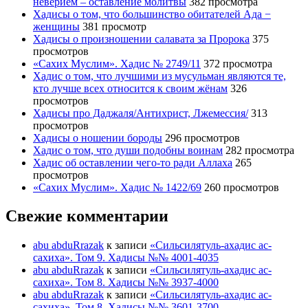
неверием – оставление молитвы
382 просмотра
Хадисы о том, что большинство обитателей Ада −
женщины
381 просмотр
Хадисы о произношении салавата за Пророка
375
просмотров
«Сахих Муслим». Хадис № 2749/11
372 просмотра
Хадис о том, что лучшими из мусульман являются те,
кто лучше всех относится к своим жёнам
326
просмотров
Хадисы про Даджаля/Антихрист, Лжемессия/
313
просмотров
Хадисы о ношении бороды
296 просмотров
Хадис о том, что души подобны воинам
282 просмотра
Хадис об оставлении чего-то ради Аллаха
265
просмотров
«Сахих Муслим». Хадис № 1422/69
260 просмотров
Свежие комментарии
abu abduRrazak
к записи
«Сильсилятуль-ахадис ас-
сахиха». Том 9. Хадисы №№ 4001-4035
abu abduRrazak
к записи
«Сильсилятуль-ахадис ас-
сахиха». Том 8. Хадисы №№ 3937-4000
abu abduRrazak
к записи
«Сильсилятуль-ахадис ас-
сахиха». Том 8. Хадисы №№ 3601-3700