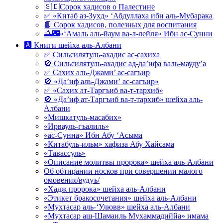
🇸🇩Сорок хадисов о Палестине
✅ «Китаб аз-Зухд» ‘Абдуллаха ибн аль-Мубарака
📘 Сорок хадисов, полезных для воспитания
🌅🌃«‘Амаль аль-йаум ва-л-лейля» Ибн ас-Сунни
🅰 Книги шейха аль-Албани
✅ Сильсилятуль-ахадис ас-сахиха
🚫 Сильсилятуль-ахадис ад-да’ифа валь-мауду’а
✅ Сахих аль-Джами’ ас-сагъир
🚫 «Да’иф аль-Джами’ ас-сагъир»
✅ «Сахих ат-Таргъиб ва-т-тархиб»
🚫 «Да’иф ат-Таргъиб ва-т-тархиб» шейха аль-
Албани
«Мишкатуль-масабих»
«Ирвауль-гъалиль»
«ас-Сунна» Ибн Абу ‘Асыма
«Китабуль-ильм» хафиза Абу Хайсама
«Тавассуль»
«Описание молитвы пророка» шейха аль-Албани
Об обтирании носков при совершении малого
омовения/вудуъ/
«Хадж пророка» шейха аль-Албани
«Этикет бракосочетания» шейха аль-Албани
«Мухтасар аль-‘Улювв» шейха аль-Албани
«Мухтасар аш-Шамаиль Мухаммадиййа» имама