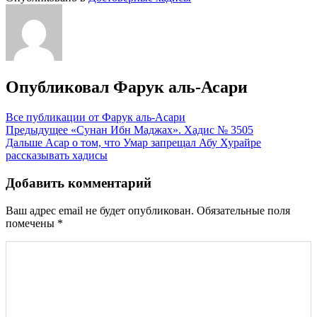
Опубликовал
Фарук аль-Асари
Все публикации от Фарук аль-Асари
Навигация
Предыдущее
«Сунан Ибн Маджах». Хадис № 3505
Дальше
Асар о том, что Умар запрещал Абу Хурайре
по
рассказывать хадисы
записям
Добавить комментарий
Ваш адрес email не будет опубликован.
Обязательные поля
помечены
*