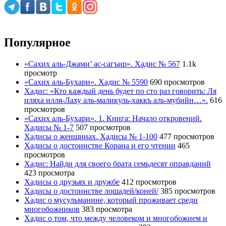
Популярное
«Сахих аль-Джами’ ас-сагъир». Хадис № 567
1.1k
просмотр
«Сахих аль-Бухари». Хадис № 5590
690 просмотров
Хадис: «Кто каждый день будет по сто раз говорить: Ля
иляха илля-Лаху аль-маликуль-хаккъ аль-мубийн…».
616
просмотров
«Сахих аль-Бухари». 1. Книга: Начало откровений.
Хадисы № 1-7
507 просмотров
Хадисы о женщинах. Хадисы № 1-100
477 просмотров
Хадисы о достоинстве Корана и его чтении
465
просмотров
Хадис: Найди для своего брата семьдесят оправданий
423 просмотра
Хадисы о друзьях и дружбе
412 просмотров
Хадисы о достоинстве лошадей/коней/
385 просмотров
Хадис о мусульманине, который проживает среди
многобожников
383 просмотра
Хадис о том, что между человеком и многобожием и