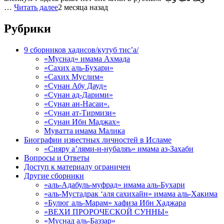
…
Читать далее
2 месяца назад
Рубрики
9 сборников хадисов/кутуб тис’а/
«Муснад» имама Ахмада
«Сахих аль-Бухари»
«Сахих Муслим»
«Сунан Абу Дауд»
«Сунан ад-Дарими»
«Сунан ан-Насаи».
«Сунан ат-Тирмизи»
«Сунан Ибн Маджах»
Муватта имама Малика
Биографии известных личностей в Исламе
«Сияру а’лями-н-нубаляъ» имама аз-Захаби
Вопросы и Ответы
Доступ к материалу ограничен
Другие сборники
«аль-Адабуль-муфрад» имама аль-Бухари
«аль-Мустадрак ‘аля сахихайн» имама аль-Хакима
«Булюг аль-Марам» хафиза Ибн Хаджара
«ВЕХИ ПРОРОЧЕСКОЙ СУННЫ»
«Муснад аль-Баззар»