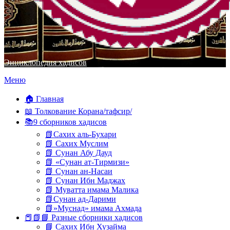
Энциклопедия хадисов
Перейти
Меню
к
содержимому
🏠 Главная
📖 Толкование Корана/тафсир/
📚9 сборников хадисов
📗Сахих аль-Бухари
📗 Сахих Муслим
📗 Сунан Абу Дауд
📗 «Сунан ат-Тирмизи»
📗 Сунан ан-Насаи
📗 Сунан Ибн Маджах
📗 Муватта имама Малика
📗Сунан ад-Дарими
📗»Муснад» имама Ахмада
📕📗📘 Разные сборники хадисов
📘 Сахих Ибн Хузайма