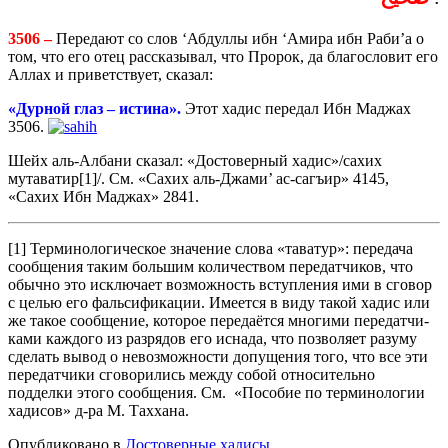
3506 –
Передают со слов ‘Абдуллы ибн ‘Амира ибн Раби’а о
том, что его отец рассказывал, что Пророк, да благословит его
Аллах и приветствует, сказал:
«Дурной глаз – истина».
Этот хадис передал Ибн Маджах
3506.
Шейх аль-Албани сказал: «Достоверный хадис»/сахих
мутаватир[1]/. См. «Сахих аль-Джами’ ас-сагъир» 4145,
«Сахих Ибн Маджах» 2841.
[1] Терминологическое значение слова «таватур»: переда­ча
сообщения таким большим количеством передатчиков, что
обычно это исключает возможность вступления ими в сговор
с целью его фальсификации. Имеется в виду такой хадис или
же такое сообщение, которое передаётся многими передатчи­
ками каждого из разрядов его иснада, что позволяет разуму
сделать вывод о невозможности допущения того, что все эти
передатчики сговорились между собой относительно
подделки этого сообщения. См. «Пособие по терминологии
хадисов» д-ра М. Таххана.
Опубликовано в
Достоверные хадисы