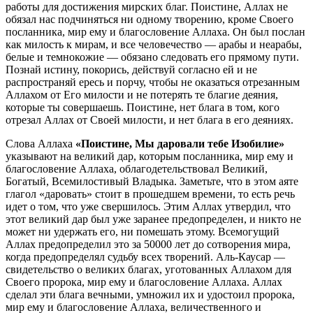
работы для достижения мирских благ. Поистине, Аллах не
обязал нас подчиняться ни одному творению, кроме Своего
посланника, мир ему и благословение Аллаха. Он был послан
как милость к мирам, и все человечество — арабы и неарабы,
белые и темнокожие — обязано следовать его прямому пути.
Познай истину, покорись, действуй согласно ей и не
распространяй ересь и порчу, чтобы не оказаться отрезанным
Аллахом от Его милости и не потерять те благие деяния,
которые ты совершаешь. Поистине, нет блага в том, кого
отрезал Аллах от Своей милости, и нет блага в его деяниях.
Слова Аллаха
«Поистине, Мы даровали тебе Изобилие»
указывают на великий дар, которым посланника, мир ему и
благословение Аллаха, облагодетельствовал Великий,
Богатый, Всемилостивый Владыка. Заметьте, что в этом аяте
глагол «даровать» стоит в прошедшем времени, то есть речь
идет о том, что уже свершилось. Этим Аллах утвердил, что
этот великий дар был уже заранее предопределен, и никто не
может ни удержать его, ни помешать этому. Всемогущий
Аллах предопределил это за 50000 лет до сотворения мира,
когда предопределял судьбу всех творений. Аль-Каусар —
свидетельство о великих благах, уготованных Аллахом для
Своего пророка, мир ему и благословение Аллаха. Аллах
сделал эти блага вечными, умножил их и удостоил пророка,
мир ему и благословение Аллаха, величественного и