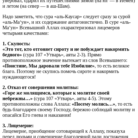
уверовал, одарил их путешествиями зимой (на юг — в Йемен)
и летом (на север — в аш-Шам).
Надо заметить, что сура «аль-Каусар» следует сразу за сурой
«аль-Ма‘ун», и их содержание антагонистично. В суре «аль-
Ма‘ун» Всевышний Аллах охарактеризовал лицемеров
четырьмя качествами:
1. Скупость:
«Это тот, кто отгоняет сироту и не побуждает накормить
бедного»
(сура 107 «Утварь», аяты 2-3). Прямо
противоположное значение вытекает из слов Всевышнего:
«Поистине, Мы даровали тебе Изобилие»
, то есть великое
благо. Поэтому не скупись помочь сироте и накормить
нуждающегося!
2. Отказ от совершения молитвы:
«Горе же молящимся, которые к молитве своей
небрежны…»
(сура 107 «Утварь», аяты 4-5). Этому
противоположны слова Аллаха:
«Посему молись…»
, то есть
будь благодарен своему Господу, бережно соблюдай молитву и
опасайся Его гнева и наказания!
3. Лицемерие:
Лицемерие, приобщение сотоварищей к Аллаху, показуха
перед людьми и совершение благодеяний ради достижения