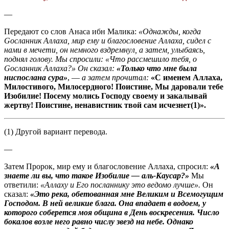
—
Передают со слов Анаса ибн Малика:
«Однажды, когда
Gосланник Аллаха, мир ему и благословение Аллаха, сидел с
нами в мечети, он немного вздремнул, а затем, улыбаясь,
поднял голову. Мы спросили: «Что рассмешило тебя, о
Gосланник Аллаха?»
Он сказал:
«Только что мне была
ниспослана сура»
, —
а затем прочитал:
«С именем Аллаха,
Милостивого, Милосердного! Поистине, Мы даровали тебе
Изобилие! Посему молись Господу своему и закалывай
жертву! Поистине, ненавистник твой сам исчезнет(1)».
(1) Другой вариант перевода.
—
Затем Пророк, мир ему и благословение Аллаха, спросил:
«А
знаете ли вы, что такое Изобилие — аль-Каусар?»
Мы
ответили:
«Аллаху и Его посланнику это ведомо лучше».
Он
сказал:
«Это река, обетованная мне Великим и Всемогущим
Господом. В ней великие блага. Она впадает в водоем, у
которого соберется моя община в День воскресения. Число
бокалов возле него равно числу звезд на небе. Однако