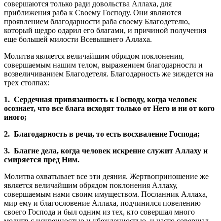
совершаются только ради довольства Аллаха, для
приближения раба к Своему Господу. Они являются
проявлением благодарности раба своему Благодетелю,
который щедро одарил его благами, и причиной получения
еще большей милости Всевышнего Аллаха.
Молитва является величайшим обрядом поклонения,
совершаемым нашим телом, выражением благодарности и
возвеличиванием Благодетеля. Благодарность же зиждется на
трех столпах:
1. Сердечная привязанность к Господу, когда человек
осознает, что все блага исходят только от Него и ни от кого
иного;
2. Благодарность в речи, то есть восхваление Господа;
3. Благие дела, когда человек искренне служит Аллаху и
смиряется пред Ним.
Молитва охватывает все эти деяния. Жертвоприношение же
является величайшим обрядом поклонения Аллаху,
совершаемым нами своим имуществом. Посланник Аллаха,
мир ему и благословение Аллаха, подчинился повелению
своего Господа и был одним из тех, кто совершал много
молитв с искренностью и убежденностью, и часто совершал