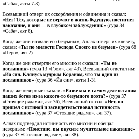
«Саба», аяты 7-8).
Всевышний отверг их оскорбления и обвинения и сказал:
«Нет! Тех, которые не веруют в жизнь будущую, постигнет
наказание, и они — в глубоком заблуждении!»
(сура 34
«Саба», аят 8).
Когда же они назвали его безумным, Аллах отверг их клевету,
сказав:
«Ты по милости Господа Своего не безумен»
(сура 68
«Перо», аят 2).
Когда же они отвергли его миссию и сказали:
«Ты не
посланник»
(сура 13 «Гром», аят 43), Всевышний ответил им:
«Йа син. Клянусь мудрым Кораном, что ты один из
посланников»
(сура 36 «Йа син», аяты 1-3).
Когда же неверные сказали:
«Разве мы в самом деле оставим
наших богов из-за какого-то безумного поэта?»
(сура 37
«Стоящие рядами», аят 36), Всевышний сказал:
«Нет, он
пришел с истиной и засвидетельствовал истинность
посланников»
(сура 37 «Стоящие рядами», аят 37).
Аллах подтвердил истинность его миссии и обещал
неверным:
«Поистине, вы вкусите мучительное наказание»
(сура 37 «Стоящие рядами», аят 38).