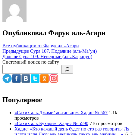
Опубликовал
Фарук аль-Асари
Все публикации от Фарук аль-Асари
Навигация
Предыдущее
Сура 107. Подаяние (аль-Ма’ун)
Дальше
Сура 109. Неверные (аль-Кафирун)
по
Системный поиск по сайту
записям
Популярное
«Сахих аль-Джами’ ас-сагъир». Хадис № 567
1.1k
просмотров
«Сахих аль-Бухари». Хадис № 5590
716 просмотров
Хадис: «Кто каждый день будет по сто раз говорить: Ля
иляха илля-Лаху аль-маликуль-хаккъ аль-мубийн…».
613