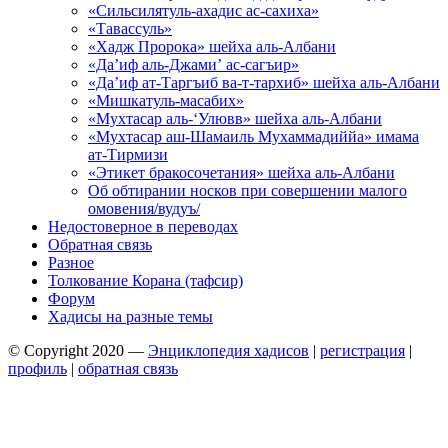
«Сильсилятуль-ахадис ас-сахиха»
«Тавассуль»
«Хадж Пророка» шейха аль-Албани
«Да’иф аль-Джами’ ас-сагъир»
«Да’иф ат-Таргъиб ва-т-тархиб» шейха аль-Албани
«Мишкатуль-масабих»
«Мухтасар аль-‘Улювв» шейха аль-Албани
«Мухтасар аш-Шамаиль Мухаммадиййа» имама
ат-Тирмизи
«Этикет бракосочетания» шейха аль-Албани
Об обтирании носков при совершении малого
омовения/вудуъ/
Недостоверное в переводах
Обратная связь
Разное
Толкование Корана (тафсир)
Форум
Хадисы на разные темы
© Copyright 2020 —
Энциклопедия хадисов
|
регистрация
|
профиль
|
обратная связь
Wisteria Theme by
WPFriendship
⋅
Powered by
WordPress