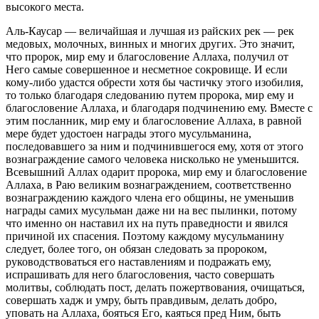
высокого места.
Аль-Каусар — величайшая и лучшая из райских рек — рек
медовых, молочных, винных и многих других. Это значит,
что пророк, мир ему и благословение Аллаха, получил от
Него самые совершенное и несметное сокровище. И если
кому-либо удастся обрести хотя бы частичку этого изобилия,
то только благодаря следованию путем пророка, мир ему и
благословение Аллаха, и благодаря подчинению ему. Вместе с
этим посланник, мир ему и благословение Аллаха, в равной
мере будет удостоен награды этого мусульманина,
последовавшего за ним и подчинившегося ему, хотя от этого
вознаграждение самого человека нисколько не уменьшится.
Всевышний Аллах одарит пророка, мир ему и благословение
Аллаха, в Раю великим вознаграждением, соответственно
вознаграждению каждого члена его общины, не уменьшив
награды самих мусульман даже ни на вес пылинки, потому
что именно он наставил их на путь праведности и явился
причиной их спасения. Поэтому каждому мусульманину
следует, более того, он обязан следовать за пророком,
руководствоваться его наставлениям и подражать ему,
испрашивать для него благословения, часто совершать
молитвы, соблюдать пост, делать пожертвования, очищаться,
совершать хадж и умру, быть правдивым, делать добро,
уповать на Аллаха, бояться Его, каяться пред Ним, быть