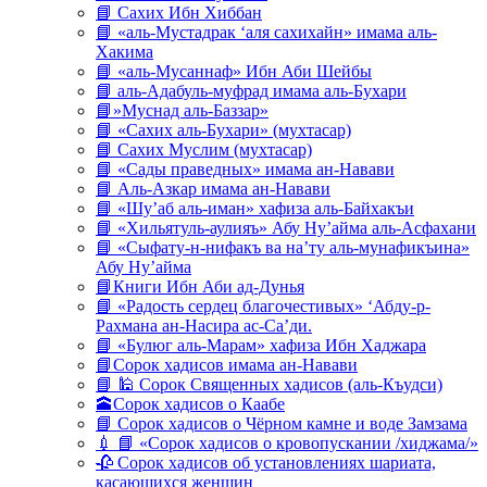
📘 Сахих Ибн Хиббан
📘 «аль-Мустадрак ‘аля сахихайн» имама аль-
Хакима
📘 «аль-Мусаннаф» Ибн Аби Шейбы
📘 аль-Адабуль-муфрад имама аль-Бухари
📘»Муснад аль-Баззар»
📘 «Сахих аль-Бухари» (мухтасар)
📘 Сахих Муслим (мухтасар)
📘 «Сады праведных» имама ан-Навави
📘 Аль-Азкар имама ан-Навави
📘 «Шу’аб аль-иман» хафиза аль-Байхакъи
📘 «Хильятуль-аулияъ» Абу Ну’айма аль-Асфахани
📘 «Сыфату-н-нифакъ ва на’ту аль-мунафикъина»
Абу Ну’айма
📘Книги Ибн Аби ад-Дунья
📘 «Радость сердец благочестивых» ‘Абду-р-
Рахмана ан-Насира ас-Са’ди.
📘 «Булюг аль-Марам» хафиза Ибн Хаджара
📘Сорок хадисов имама ан-Навави
📘 🕌 Сорок Священных хадисов (аль-Къудси)
🕋Сорок хадисов о Каабе
📘 Сорок хадисов о Чёрном камне и воде Замзама
💉 📘 «Сорок хадисов о кровопускании /хиджама/»
🥀 Сорок хадисов об установлениях шариата,
касающихся женщин