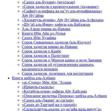
«Сахих аль-Бухари» (мухтасар)
«Сорок хадисов о кровопускании /хиджама/»
«Сыфату-н-нифакъ ва на’ту аль-мунафикъина»
Абу Ну’айма
«Хильятуль-аулияъ» Абу Ну’айма аль-Асфахани
«Шу’аб аль-Иман» хафиза аль-Байхакъи
Аль-Азкар имама ан-Навави
Книги Ибн Аби ад-Дунья
Сахих Ибн Хузайма
Сорок Священных хадисов (аль-Къудси)
Сорок хадисов имама ан-Навави
Сорок хадисов о Каабе
Сорок хадисов о Палестине
Сорок хадисов о Чёрном камне и воде Замзама
Сорок хадисов об установлениях шариата,
касающихся женщин
Сорок хадисов, полезных для воспитания
Книги шейха аль-Албани
«ас-Сунна» Ибн Аби ‘Асыма
«Ирвауль-гъалиль»
«Китабуль-ильм» хафиза Абу Хайсама
«Описание молитвы Пророка» шейха аль-Албани
«Сахих аль-Джами’ ас-сагъир»
«Сахих ат-Таргъиб ва-т-тархиб»
«Сильсилятуль-ахадис ад-да’ифа валь-мауду’а»