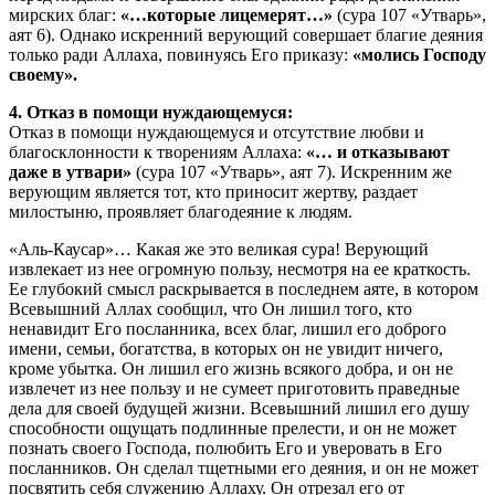
мирских благ:
«…которые лицемерят…»
(сура 107 «Утварь»,
аят 6). Однако искренний верующий совершает благие деяния
только ради Аллаха, повинуясь Его приказу:
«молись Господу
своему».
4. Отказ в помощи нуждающемуся:
Отказ в помощи нуждающемуся и отсутствие любви и
благосклонности к творениям Аллаха:
«… и отказывают
даже в утвари»
(сура 107 «Утварь», аят 7). Искренним же
верующим является тот, кто приносит жертву, раздает
милостыню, проявляет благодеяние к людям.
«Аль-Каусар»… Какая же это великая сура! Верующий
извлекает из нее огромную пользу, несмотря на ее краткость.
Ее глубокий смысл раскрывается в последнем аяте, в котором
Всевышний Аллах сообщил, что Он лишил того, кто
ненавидит Его посланника, всех благ, лишил его доброго
имени, семьи, богатства, в которых он не увидит ничего,
кроме убытка. Он лишил его жизнь всякого добра, и он не
извлечет из нее пользу и не сумеет приготовить праведные
дела для своей будущей жизни. Всевышний лишил его душу
способности ощущать подлинные прелести, и он не может
познать своего Господа, полюбить Его и уверовать в Его
посланников. Он сделал тщетными его деяния, и он не может
посвятить себя служению Аллаху. Он отрезал его от