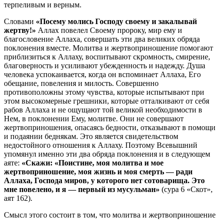
терпеливым и верным.
Словами
«Посему молись Господу своему и закалывай
жертву!»
Аллах повелел Своему пророку, мир ему и
благословение Аллаха, совершать эти два великих обряда
поклонения вместе. Молитва и жертвоприношение помогают
приблизиться к Аллаху, воспитывают скромность, смирение,
благоверность и усиливают убежденность и надежду. Душа
человека успокаивается, когда он вспоминает Аллаха, Его
обещание, повеления и милость. Совершенно
противоположны этому чувства, которые испытывают при
этом высокомерные грешники, которые отталкивают от себя
рабов Аллаха и не ощущают той великой необходимости в
Нем, в поклонении Ему, молитве. Они не совершают
жертвоприношения, опасаясь бедности, отказывают в помощи
и подаянии беднякам. Это является свидетельством
недостойного отношения к Аллаху. Поэтому Всевышний
упомянул именно эти два обряда поклонения и в следующем
аяте:
«Скажи: «Поистине, моя молитва и мое
жертвоприношение, моя жизнь и моя смерть — ради
Аллаха, Господа миров, у которого нет сотоварища. Это
мне повелено, и я — первый из мусульман»
(сура 6 «Скот»,
аят 162).
Смысл этого состоит в том, что молитва и жертвоприношение