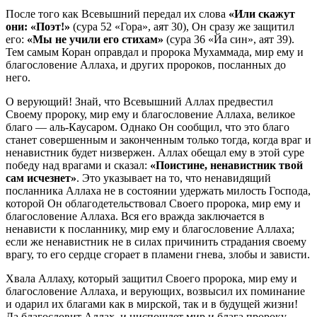
После того как Всевышний передал их слова
«Или скажут
они: «Поэт!»
(сура 52 «Гора», аят 30), Он сразу же защитил
его:
«Мы не учили его стихам»
(сура 36 «Йа син», аят 39).
Тем самым Коран оправдал и пророка Мухаммада, мир ему и
благословение Аллаха, и других пророков, посланных до
него.
О верующий! Знай, что Всевышний Аллах предвестил
Своему пророку, мир ему и благословение Аллаха, великое
благо — аль-Каусаром. Однако Он сообщил, что это благо
станет совершенным и законченным только тогда, когда враг и
ненавистник будет низвержен. Аллах обещал ему в этой суре
победу над врагами и сказал:
«Поистине, ненавистник твой
сам исчезнет»
. Это указывает на то, что ненавидящий
посланника Аллаха не в состоянии удержать милость Господа,
которой Он облагодетельствовал Своего пророка, мир ему и
благословение Аллаха. Вся его вражда заключается в
ненависти к посланнику, мир ему и благословение Аллаха;
если же ненавистник не в силах причинить страдания своему
врагу, то его сердце сгорает в пламени гнева, злобы и зависти.
Хвала Аллаху, который защитил Своего пророка, мир ему и
благословение Аллаха, и верующих, возвысил их поминание
и одарил их благами как в мирской, так и в будущей жизни!
Да благословит Аллах, и ниспошлет мир и блага пророку