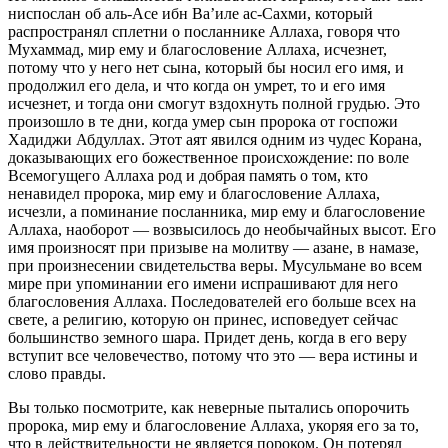
ниспослан об аль-Асе ибн Ва’иле ас-Сахми, который
распространял сплетни о посланнике Аллаха, говоря что
Мухаммад, мир ему и благословение Аллаха, исчезнет,
потому что у него нет сына, который бы носил его имя, и
продолжил его дела, и что когда он умрет, то и его имя
исчезнет, и тогда они смогут вздохнуть полной грудью. Это
произошло в те дни, когда умер сын пророка от госпожи
Хадиджи Абдуллах. Этот аят явился одним из чудес Корана,
доказывающих его божественное происхождение: по воле
Всемогущего Аллаха род и добрая память о том, кто
ненавидел пророка, мир ему и благословение Аллаха,
исчезли, а поминание посланника, мир ему и благословение
Аллаха, наоборот — возвысилось до необычайных высот. Его
имя произносят при призыве на молитву — азане, в намазе,
при произнесении свидетельства веры. Мусульмане во всем
мире при упоминании его имени испрашивают для него
благословения Аллаха. Последователей его больше всех на
свете, а религию, которую он принес, исповедует сейчас
большинство земного шара. Придет день, когда в его веру
вступит все человечество, потому что это — вера истины и
слово правды.
Вы только посмотрите, как неверные пытались опорочить
пророка, мир ему и благословение Аллаха, укоряя его за то,
что в действительности не является пороком. Он потерял