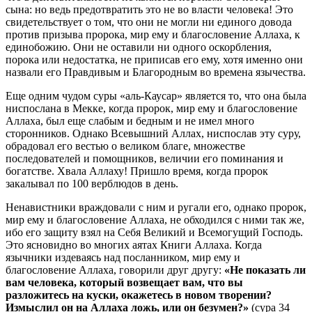
сына: но ведь предотвратить это не во власти человека! Это
свидетельствует о том, что они не могли ни единого довода
против призыва пророка, мир ему и благословение Аллаха, к
единобожию. Они не оставили ни одного оскорбления,
порока или недостатка, не приписав его ему, хотя именно они
назвали его Правдивым и Благородным во времена язычества.
Еще одним чудом суры «аль-Каусар» является то, что она была
ниспослана в Мекке, когда пророк, мир ему и благословение
Аллаха, был еще слабым и бедным и не имел много
сторонников. Однако Всевышний Аллах, ниспослав эту суру,
обрадовал его вестью о великом благе, множестве
последователей и помощников, величии его поминания и
богатстве. Хвала Аллаху! Пришло время, когда пророк
закалывал по 100 верблюдов в день.
Ненавистники враждовали с ним и ругали его, однако пророк,
мир ему и благословение Аллаха, не обходился с ними так же,
ибо его защиту взял на Себя Великий и Всемогущий Господь.
Это ясновидно во многих аятах Книги Аллаха. Когда
язычники издеваясь над посланником, мир ему и
благословение Аллаха, говорили друг другу:
«Не показать ли
вам человека, который возвещает вам, что вы
разложитесь на куски, окажетесь в новом творении?
Измыслил он на Аллаха ложь, или он безумен?»
(сура 34