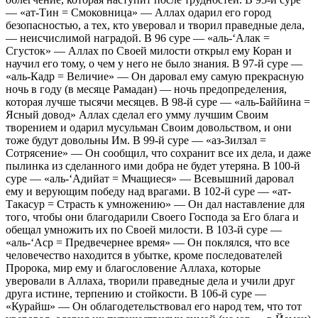
— «ат-Тин = Смоковница» — Аллах одарил его город
безопасностью, а тех, кто уверовал и творил праведные дела,
— неисчислимой наградой. В 96 суре — «аль-‘Алак =
Сгусток» — Аллах по Своей милости открыл ему Коран и
научил его тому, о чем у него не было знания. В 97-й суре —
«аль-Кадр = Величие» — Он даровал ему самую прекрасную
ночь в году (в месяце Рамадан) — ночь предопределения,
которая лучше тысячи месяцев. В 98-й суре — «аль-Баййина =
Ясный довод» Аллах сделал его умму лучшим Своим
творением и одарил мусульман Своим довольством, и они
тоже будут довольны Им. В 99-й суре — «аз-Зилзал =
Сотрясение» — Он сообщил, что сохранит все их дела, и даже
пылинка из сделанного ими добра не будет утеряна. В 100-й
суре — «аль-‘Адийат = Мчащиеся» — Всевышний даровал
ему и верующим победу над врагами. В 102-й суре — «ат-
Такасур = Страсть к умножению» — Он дал наставление для
того, чтобы они благодарили Своего Господа за Его блага и
обещал умножить их по Своей милости. В 103-й суре —
«аль-‘Аср = Предвечернее время» — Он поклялся, что все
человечество находится в убытке, кроме последователей
Пророка, мир ему и благословение Аллаха, которые
уверовали в Аллаха, творили праведные дела и учили друг
друга истине, терпению и стойкости. В 106-й суре —
«Курайш» — Он облагодетельствовал его народ тем, что тот