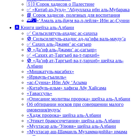
🇸🇩Сорок хадисов о Палестине
✅ «Китаб аз-Зухд» ‘Абдуллаха ибн аль-Мубарака
📘 Сорок хадисов, полезных для воспитания
🌅🌃«‘Амаль аль-йаум ва-л-лейля» Ибн ас-Сунни
🅰 Книги шейха аль-Албани
✅ Сильсилятуль-ахадис ас-сахиха
🚫 Сильсилятуль-ахадис ад-да’ифа валь-мауду’а
✅ Сахих аль-Джами’ ас-сагъир
🚫 «Да’иф аль-Джами’ ас-сагъир»
✅ «Сахих ат-Таргъиб ва-т-тархиб»
🚫 «Да’иф ат-Таргъиб ва-т-тархиб» шейха аль-
Албани
«Мишкатуль-масабих»
«Ирвауль-гъалиль»
«ас-Сунна» Ибн Абу ‘Асыма
«Китабуль-ильм» хафиза Абу Хайсама
«Тавассуль»
«Описание молитвы пророка» шейха аль-Албани
Об обтирании носков при совершении малого
омовения/вудуъ/
«Хадж пророка» шейха аль-Албани
«Этикет бракосочетания» шейха аль-Албани
«Мухтасар аль-‘Улювв» шейха аль-Албани
«Мухтасар аш-Шамаиль Мухаммадиййа» имама