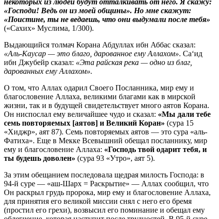
некоторых из людей будут отталкивать от него. Я скажу:
«Господи! Ведь он из моей общины». Но мне скажут:
«Поистине, ты не ведаешь, что они выдумали после тебя»
(«Сахих» Муслима, 1/300).
Выдающийся толмач Корана Абдуллах ибн Аббас сказал:
«Аль-Каусар — это благо, дарованное ему Аллахом»
. Са‘ид
ибн Джубейр сказал:
«Эта райская река — одно из благ,
дарованных ему Аллахом».
О том, что Аллах одарил Своего Посланника, мир ему и
благословение Аллаха, великими благами как в мирской
жизни, так и в будущей свидетельствует много аятов Корана.
Он ниспослал ему величайшее чудо и сказал:
«Мы дали тебе
семь повторяемых [аятов] и Великий Коран»
(сура 15
«Хиджр», аят 87). Семь повторяемых аятов — это сура «аль-
Фатиха». Еще в Мекке Всевышний обещал посланнику, мир
ему и благословение Аллаха:
«Господь твой одарит тебя, и
ты будешь доволен»
(сура 93 «Утро», аят 5).
За этим обещанием последовала щедрая милость Господа: в
94-й суре — «аш-Шарх = Раскрытие» — Аллах сообщил, что
Он раскрыл грудь пророка, мир ему и благословение Аллаха,
для принятия его великой миссии снял с него его бремя
(простил его грехи), возвысил его поминание и обещал ему
облегчение, которая наступит после трудностей. В 95-й суре