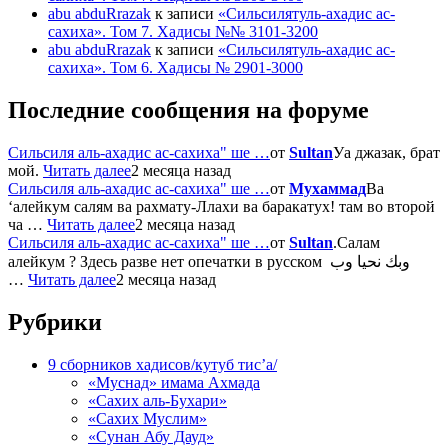
abu abduRrazak
к записи
«Сильсилятуль-ахадис ас-
сахиха». Том 7. Хадисы №№ 3101-3200
abu abduRrazak
к записи
«Сильсилятуль-ахадис ас-
сахиха». Том 6. Хадисы № 2901-3000
Последние сообщения на форуме
Сильсиля аль-ахадис ас-сахиха" ше …
от
Sultan
Уа джазак, брат
мой.
Читать далее
2 месяца назад
Сильсиля аль-ахадис ас-сахиха" ше …
от
Мухаммад
Ва
‘алейкум салям ва рахмату-Ллахи ва баракатух! там во второй
ча …
Читать далее
2 месяца назад
Сильсиля аль-ахадис ас-сахиха" ше …
от
Sultan
.Салам
алейкум ? Здесь разве нет опечатки в русском وبك نحيا وب
…
Читать далее
2 месяца назад
Рубрики
9 сборников хадисов/кутуб тис’а/
«Муснад» имама Ахмада
«Сахих аль-Бухари»
«Сахих Муслим»
«Сунан Абу Дауд»