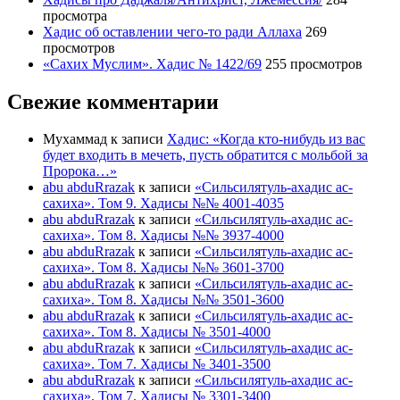
просмотра
Хадис об оставлении чего-то ради Аллаха
269
просмотров
«Сахих Муслим». Хадис № 1422/69
255 просмотров
Свежие комментарии
Мухаммад
к записи
Хадис: «Когда кто-нибудь из вас
будет входить в мечеть, пусть обратится с мольбой за
Пророка…»
abu abduRrazak
к записи
«Сильсилятуль-ахадис ас-
сахиха». Том 9. Хадисы №№ 4001-4035
abu abduRrazak
к записи
«Сильсилятуль-ахадис ас-
сахиха». Том 8. Хадисы №№ 3937-4000
abu abduRrazak
к записи
«Сильсилятуль-ахадис ас-
сахиха». Том 8. Хадисы №№ 3601-3700
abu abduRrazak
к записи
«Сильсилятуль-ахадис ас-
сахиха». Том 8. Хадисы №№ 3501-3600
abu abduRrazak
к записи
«Сильсилятуль-ахадис ас-
сахиха». Том 8. Хадисы № 3501-4000
abu abduRrazak
к записи
«Сильсилятуль-ахадис ас-
сахиха». Том 7. Хадисы № 3401-3500
abu abduRrazak
к записи
«Сильсилятуль-ахадис ас-
сахиха». Том 7. Хадисы № 3301-3400