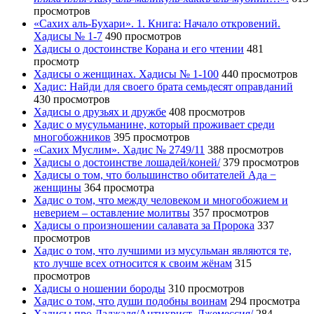
просмотров
«Сахих аль-Бухари». 1. Книга: Начало откровений.
Хадисы № 1-7
490 просмотров
Хадисы о достоинстве Корана и его чтении
481
просмотр
Хадисы о женщинах. Хадисы № 1-100
440 просмотров
Хадис: Найди для своего брата семьдесят оправданий
430 просмотров
Хадисы о друзьях и дружбе
408 просмотров
Хадис о мусульманине, который проживает среди
многобожников
395 просмотров
«Сахих Муслим». Хадис № 2749/11
388 просмотров
Хадисы о достоинстве лошадей/коней/
379 просмотров
Хадисы о том, что большинство обитателей Ада −
женщины
364 просмотра
Хадис о том, что между человеком и многобожием и
неверием – оставление молитвы
357 просмотров
Хадисы о произношении салавата за Пророка
337
просмотров
Хадис о том, что лучшими из мусульман являются те,
кто лучше всех относится к своим жёнам
315
просмотров
Хадисы о ношении бороды
310 просмотров
Хадис о том, что души подобны воинам
294 просмотра
Хадисы про Даджаля/Антихрист, Лжемессия/
284