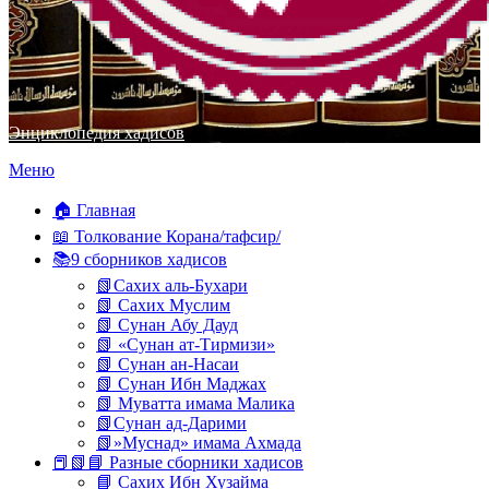
Энциклопедия хадисов
Перейти
Меню
к
содержимому
🏠 Главная
📖 Толкование Корана/тафсир/
📚9 сборников хадисов
📗Сахих аль-Бухари
📗 Сахих Муслим
📗 Сунан Абу Дауд
📗 «Сунан ат-Тирмизи»
📗 Сунан ан-Насаи
📗 Сунан Ибн Маджах
📗 Муватта имама Малика
📗Сунан ад-Дарими
📗»Муснад» имама Ахмада
📕📗📘 Разные сборники хадисов
📘 Сахих Ибн Хузайма