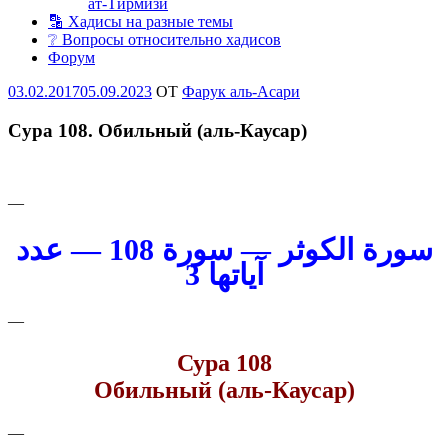
ат-Тирмизи
🔡 Хадисы на разные темы
❔ Вопросы относительно хадисов
Форум
Опубликовано
03.02.2017
05.09.2023
OT
Фарук аль-Асари
Сура 108. Обильный (аль-Каусар)
—
سورة الكوثر — سورة 108 — عدد
آياتها 3
—
Сура 108
Обильный (аль-Каусар)
—