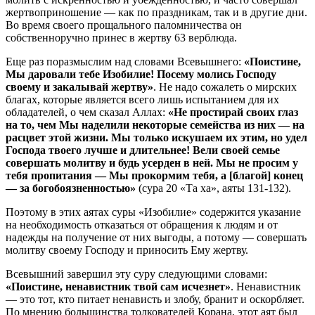
жертвоприношение — как по праздникам, так и в другие дни.
Во время своего прощального паломничества он
собственноручно принес в жертву 63 верблюда.
Еще раз поразмыслим над словами Всевышнего:
«Поистине,
Мы даровали тебе Изобилие! Посему молись Господу
своему и закалывай жертву»
. Не надо сожалеть о мирских
благах, которые является всего лишь испытанием для их
обладателей, о чем сказал Аллах:
«Не простирай своих глаз
на то, чем Мы наделили некоторые семейства из них — на
расцвет этой жизни. Мы только искушаем их этим, но удел
Господа твоего лучше и длительнее! Вели своей семье
совершать молитву и будь усерден в ней. Мы не просим у
тебя пропитания — Мы прокормим тебя, а [благой] конец
— за богобоязненностью»
(сура 20 «Та ха», аяты 131-132).
Поэтому в этих аятах суры «Изобилие» содержится указание
на необходимость отказаться от обращения к людям и от
надежды на получение от них выгоды, а потому — совершать
молитву своему Господу и приносить Ему жертву.
Всевышний завершил эту суру следующими словами:
«Поистине, ненавистник твой сам исчезнет»
. Ненавистник
— это тот, кто питает ненависть и злобу, бранит и оскорбляет.
По мнению большинства толкователей Корана, этот аят был