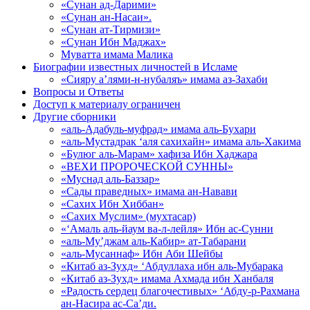
«Сунан ад-Дарими»
«Сунан ан-Насаи».
«Сунан ат-Тирмизи»
«Сунан Ибн Маджах»
Муватта имама Малика
Биографии известных личностей в Исламе
«Сияру а’лями-н-нубаляъ» имама аз-Захаби
Вопросы и Ответы
Доступ к материалу ограничен
Другие сборники
«аль-Адабуль-муфрад» имама аль-Бухари
«аль-Мустадрак ‘аля сахихайн» имама аль-Хакима
«Булюг аль-Марам» хафиза Ибн Хаджара
«ВЕХИ ПРОРОЧЕСКОЙ СУННЫ»
«Муснад аль-Баззар»
«Сады праведных» имама ан-Навави
«Сахих Ибн Хиббан»
«Сахих Муслим» (мухтасар)
«‘Амаль аль-йаум ва-л-лейля» Ибн ас-Сунни
«аль-Му’джам аль-Кабир» ат-Табарани
«аль-Мусаннаф» Ибн Аби Шейбы
«Китаб аз-Зухд» ‘Абдуллаха ибн аль-Мубарака
«Китаб аз-Зухд» имама Ахмада ибн Ханбаля
«Радость сердец благочестивых» ‘Абду-р-Рахмана
ан-Насира ас-Са’ди.