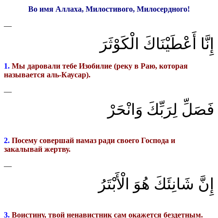
Во имя Аллаха, Милостивого, Милосердного!
—
إِنَّا أَعْطَيْنَاكَ الْكَوْثَرَ
1.
Мы даровали тебе Изобилие (реку в Раю, которая
называется аль-Каусар).
—
فَصَلِّ لِرَبِّكَ وَانْحَرْ
2.
Посему совершай намаз ради своего Господа и
закалывай жертву.
—
إِنَّ شَانِئَكَ هُوَ الْأَبْتَرُ
3.
Воистину, твой ненавистник сам окажется бездетным.