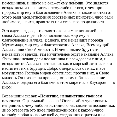
помощников, и никто не окажет ему помощи. Это является
воздаянием за ненависть к чему-либо из того, с чем пришел
пророк, мир ему и благословение Аллаха, а также за отказ от
этого ради удовлетворения собственных прихотей, либо ради
любимого, шейха, правителя или старшего по должности.
Это ждет каждого, кто ставит слова и мнения людей выше
слова Аллаха и речи Его посланника, мир ему и
благословение Аллаха. Всякого, кто ненавидит пророка
Мухаммада, мир ему и благословение Аллаха, Всемогущий
Аллах лиши Своей милости. И чем сильнее будут эти
ненависть и вражда, тем мучительнее будет наказание Аллаха.
Язычники ненавидели посланника и враждовали с ним, и
воздаяние от Аллаха постигло их как в мирской жизни, так и
настигнет их в будущей. Добро отвернулось от них, и все
могущество Господа миров обратилось против них, а Свою
милость Он низвел на пророка, мир ему и благословение
Аллаха, и одарил его благами в этом мире и аль-Каусаром — в
ином.
Всевышний сказал:
«Поистине, ненавистник твой сам
исчезнет»
. О разумный человек! Остерегайся чувствовать
неприязнь к чему-либо из истинного наставления посланника,
либо отвергать это из-за приверженности к какому-либо
мазхабу, любви к своему шейху, следования страстям или