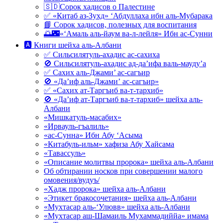
🇸🇩Сорок хадисов о Палестине
✅ «Китаб аз-Зухд» ‘Абдуллаха ибн аль-Мубарака
📘 Сорок хадисов, полезных для воспитания
🌅🌃«‘Амаль аль-йаум ва-л-лейля» Ибн ас-Сунни
🅰 Книги шейха аль-Албани
✅ Сильсилятуль-ахадис ас-сахиха
🚫 Сильсилятуль-ахадис ад-да’ифа валь-мауду’а
✅ Сахих аль-Джами’ ас-сагъир
🚫 «Да’иф аль-Джами’ ас-сагъир»
✅ «Сахих ат-Таргъиб ва-т-тархиб»
🚫 «Да’иф ат-Таргъиб ва-т-тархиб» шейха аль-
Албани
«Мишкатуль-масабих»
«Ирвауль-гъалиль»
«ас-Сунна» Ибн Абу ‘Асыма
«Китабуль-ильм» хафиза Абу Хайсама
«Тавассуль»
«Описание молитвы пророка» шейха аль-Албани
Об обтирании носков при совершении малого
омовения/вудуъ/
«Хадж пророка» шейха аль-Албани
«Этикет бракосочетания» шейха аль-Албани
«Мухтасар аль-‘Улювв» шейха аль-Албани
«Мухтасар аш-Шамаиль Мухаммадиййа» имама