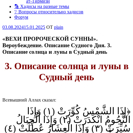
ат-Тирмизи
🔡 Хадисы на разные темы
❔ Вопросы относительно хадисов
Форум
Опубликовано
03.08.2024
15.01.2025
OT
plain
«ВЕХИ ПРОРОЧЕСКОЙ СУННЫ».
Вероубеждение. Описание Судного Дня. 3.
Описание солнца и луны в Судный день
3. Описание солнца и луны в
Судный день
Всевышний Аллах сказал:
﴿إِذَا الشَّمْسُ كُوِّرَتْ (١) وَإِذَا
النُّجُومُ انْكَدَرَتْ (٢) وَإِذَا الْجِبَالُ
سُيِّرَتْ (٣) وَإِذَا الْعِشَارُ عُطِّلَتْ (٤)