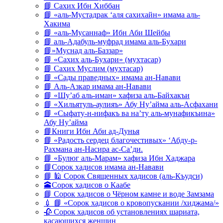
📘 Сахих Ибн Хиббан
📘 «аль-Мустадрак ‘аля сахихайн» имама аль-
Хакима
📘 «аль-Мусаннаф» Ибн Аби Шейбы
📘 аль-Адабуль-муфрад имама аль-Бухари
📘»Муснад аль-Баззар»
📘 «Сахих аль-Бухари» (мухтасар)
📘 Сахих Муслим (мухтасар)
📘 «Сады праведных» имама ан-Навави
📘 Аль-Азкар имама ан-Навави
📘 «Шу’аб аль-иман» хафиза аль-Байхакъи
📘 «Хильятуль-аулияъ» Абу Ну’айма аль-Асфахани
📘 «Сыфату-н-нифакъ ва на’ту аль-мунафикъина»
Абу Ну’айма
📘Книги Ибн Аби ад-Дунья
📘 «Радость сердец благочестивых» ‘Абду-р-
Рахмана ан-Насира ас-Са’ди.
📘 «Булюг аль-Марам» хафиза Ибн Хаджара
📘Сорок хадисов имама ан-Навави
📘 🕌 Сорок Священных хадисов (аль-Къудси)
🕋Сорок хадисов о Каабе
📘 Сорок хадисов о Чёрном камне и воде Замзама
💉 📘 «Сорок хадисов о кровопускании /хиджама/»
🥀 Сорок хадисов об установлениях шариата,
касающихся женщин