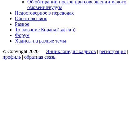
Об обтирании носков при совершении малого
омовения/вудуъ/
Недостоверное в переводах
Обратная связь
Разное
Толкование Корана (тафсир)
Форум
Хадисы на разные темы
© Copyright 2020 —
Энциклопедия хадисов
|
регистрация
|
профиль
|
обратная связь
Wisteria Theme by
WPFriendship
⋅
Powered by
WordPress