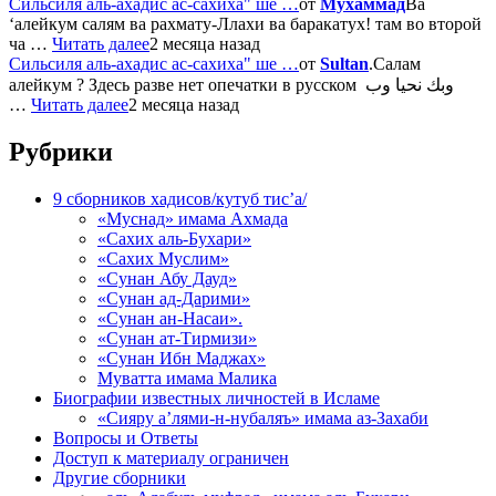
Сильсиля аль-ахадис ас-сахиха" ше …
от
Мухаммад
Ва
‘алейкум салям ва рахмату-Ллахи ва баракатух! там во второй
ча …
Читать далее
2 месяца назад
Сильсиля аль-ахадис ас-сахиха" ше …
от
Sultan
.Салам
алейкум ? Здесь разве нет опечатки в русском وبك نحيا وب
…
Читать далее
2 месяца назад
Рубрики
9 сборников хадисов/кутуб тис’а/
«Муснад» имама Ахмада
«Сахих аль-Бухари»
«Сахих Муслим»
«Сунан Абу Дауд»
«Сунан ад-Дарими»
«Сунан ан-Насаи».
«Сунан ат-Тирмизи»
«Сунан Ибн Маджах»
Муватта имама Малика
Биографии известных личностей в Исламе
«Сияру а’лями-н-нубаляъ» имама аз-Захаби
Вопросы и Ответы
Доступ к материалу ограничен
Другие сборники