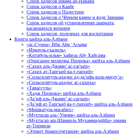
Сорок хадисов имама ан-Навави
Сорок хадисов о Каабе
Сорок хадисов о Палестине
Сорок хадисов о Чёрном камне и воде Замзама
Сорок хадисов об установлениях шариата,
касающихся женщин
Сорок хадисов, полезных для воспитания
Книги шейха аль-Албани
«ас-Сунна» Ибн Аби ‘Асыма
«Ирвауль-гъалиль»
«Китабуль-ильм» хафиза Абу Хайсама
«Описание молитвы Пророка» шейха аль-Албани
«Сахих аль-Джами’ ас-сагъир»
«Сахих ат-Таргъиб ва-т-тархиб»
«Сильсилятуль-ахадис ад-да’ифа валь-мауду’а»
«Сильсилятуль-ахадис ас-сахиха»
«Тавассуль»
«Хадж Пророка» шейха аль-Албани
«Да’иф аль-Джами’ ас-сагъир»
«Да’иф ат-Таргъиб ва-т-тархиб» шейха аль-Албани
«Мишкатуль-масабих»
«Мухтасар аль-‘Улювв» шейха аль-Албани
«Мухтасар аш-Шамаиль Мухаммадиййа» имама
ат-Тирмизи
«Этикет бракосочетания» шейха аль-Албани