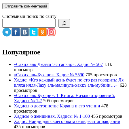
Системный поиск по сайту
Популярное
«Сахих аль-Джами’ ас-сагъир». Хадис № 567
1.1k
просмотра
«Сахих аль-Бухари». Хадис № 5590
705 просмотров
Хадис: «Кто каждый день будет по сто раз говорить: Ля
иляха илля-Лаху аль-маликуль-хаккъ аль-мубийн…».
628
просмотров
«Сахих аль-Бухари». 1. Книга: Начало откровений.
Хадисы № 1-7
505 просмотров
Хадисы о достоинстве Корана и его чтении
478
просмотров
Хадисы о женщинах. Хадисы № 1-100
455 просмотров
Хадис: Найди для своего брата семьдесят оправданий
435 просмотров