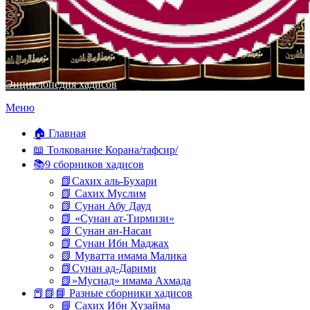
Энциклопедия хадисов
Перейти
Меню
к
содержимому
🏠 Главная
📖 Толкование Корана/тафсир/
📚9 сборников хадисов
📗Сахих аль-Бухари
📗 Сахих Муслим
📗 Сунан Абу Дауд
📗 «Сунан ат-Тирмизи»
📗 Сунан ан-Насаи
📗 Сунан Ибн Маджах
📗 Муватта имама Малика
📗Сунан ад-Дарими
📗»Муснад» имама Ахмада
📕📗📘 Разные сборники хадисов
📘 Сахих Ибн Хузайма