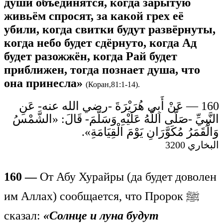
души объединятся, когда зарытую
живьём спросят, за какой грех её
убили, когда свитки будут развёрнуты,
когда небо будет сдёрнуто, когда Ад
будет разожжён, когда Рай будет
приближен, тогда познает душа, что
она принесла»
(Коран,81:1‑14).
160 — عَنْ أَبِي هُرَيْرَةَ -رضي الله عنه- عَنِ
النَّبِيِّ -صَلَّى اللَّهُ عَلَيْهِ وَسَلَّمَ- قَالَ: «الشَّمْسُ
وَالْقَمَرُ مُكَوَّرَانِ يَوْمَ الْقِيَامَةِ».
البخاري 3200
160 —
От Абу Хурайры (да будет доволен
им Аллах) сообщается, что Пророк ﷺ
сказал:
«Солнце и луна будут