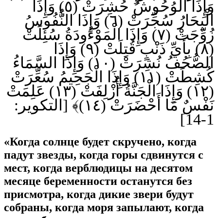
وَإِذَا الْوُحُوشُ حُشِرَتْ (٥) وَإِذَا
الْبِحَارُ سُجِّرَتْ (٦) وَإِذَا النُّفُوسُ
زُوِّجَتْ (٧) وَإِذَا الْمَوْءُودَةُ سُئِلَتْ
(٨) بِأَيِّ ذَنْبٍ قُتِلَتْ (٩) وَإِذَا
الصُّحُفُ نُشِرَتْ (١٠) وَإِذَا السَّمَاءُ
كُشِطَتْ (١١) وَإِذَا الْجَحِيمُ سُعِّرَتْ
(١٢) وَإِذَا الْجَنَّةُ أُزْلِفَتْ (١٣) عَلِمَتْ
نَفْسٌ مَا أَحْضَرَتْ (١٤)﴾ [التكوير:
1-14]
«Когда солнце будет скручено, когда
падут звезды, когда горы сдвинутся с
мест, когда верблюдицы на десятом
месяце беременности останутся без
присмотра, когда дикие звери будут
собраны, когда моря запылают, когда