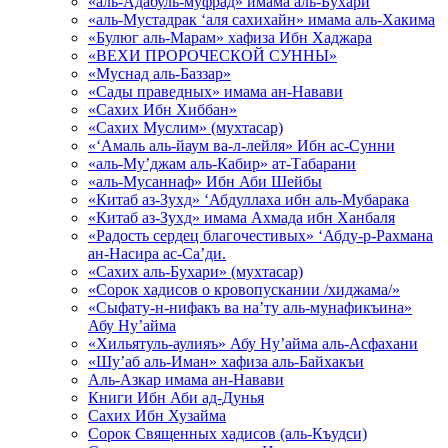
«аль-Адабуль-муфрад» имама аль-Бухари
«аль-Мустадрак ‘аля сахихайн» имама аль-Хакима
«Булюг аль-Марам» хафиза Ибн Хаджара
«ВЕХИ ПРОРОЧЕСКОЙ СУННЫ»
«Муснад аль-Баззар»
«Сады праведных» имама ан-Навави
«Сахих Ибн Хиббан»
«Сахих Муслим» (мухтасар)
«‘Амаль аль-йаум ва-л-лейля» Ибн ас-Сунни
«аль-Му’джам аль-Кабир» ат-Табарани
«аль-Мусаннаф» Ибн Аби Шейбы
«Китаб аз-Зухд» ‘Абдуллаха ибн аль-Мубарака
«Китаб аз-Зухд» имама Ахмада ибн Ханбаля
«Радость сердец благочестивых» ‘Абду-р-Рахмана
ан-Насира ас-Са’ди.
«Сахих аль-Бухари» (мухтасар)
«Сорок хадисов о кровопускании /хиджама/»
«Сыфату-н-нифакъ ва на’ту аль-мунафикъина»
Абу Ну’айма
«Хильятуль-аулияъ» Абу Ну’айма аль-Асфахани
«Шу’аб аль-Иман» хафиза аль-Байхакъи
Аль-Азкар имама ан-Навави
Книги Ибн Аби ад-Дунья
Сахих Ибн Хузайма
Сорок Священных хадисов (аль-Къудси)