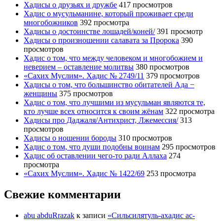
Хадисы о друзьях и дружбе
417 просмотров
Хадис о мусульманине, который проживает среди
многобожников
392 просмотра
Хадисы о достоинстве лошадей/коней/
391 просмотр
Хадисы о произношении салавата за Пророка
390
просмотров
Хадис о том, что между человеком и многобожием и
неверием – оставление молитвы
380 просмотров
«Сахих Муслим». Хадис № 2749/11
379 просмотров
Хадисы о том, что большинство обитателей Ада −
женщины
375 просмотров
Хадис о том, что лучшими из мусульман являются те,
кто лучше всех относится к своим жёнам
322 просмотра
Хадисы про Даджаля/Антихрист, Лжемессия/
313
просмотров
Хадисы о ношении бороды
310 просмотров
Хадис о том, что души подобны воинам
295 просмотров
Хадис об оставлении чего-то ради Аллаха
274
просмотра
«Сахих Муслим». Хадис № 1422/69
253 просмотра
Свежие комментарии
abu abduRrazak
к записи
«Сильсилятуль-ахадис ас-