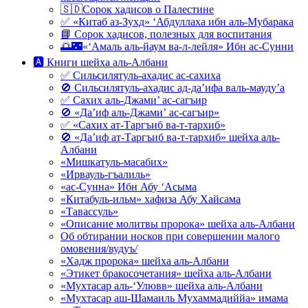
🇸🇩Сорок хадисов о Палестине
✅ «Китаб аз-Зухд» ‘Абдуллаха ибн аль-Мубарака
📘 Сорок хадисов, полезных для воспитания
🌅🌃«‘Амаль аль-йаум ва-л-лейля» Ибн ас-Сунни
🅰 Книги шейха аль-Албани
✅ Сильсилятуль-ахадис ас-сахиха
🚫 Сильсилятуль-ахадис ад-да’ифа валь-мауду’а
✅ Сахих аль-Джами’ ас-сагъир
🚫 «Да’иф аль-Джами’ ас-сагъир»
✅ «Сахих ат-Таргъиб ва-т-тархиб»
🚫 «Да’иф ат-Таргъиб ва-т-тархиб» шейха аль-
Албани
«Мишкатуль-масабих»
«Ирвауль-гъалиль»
«ас-Сунна» Ибн Абу ‘Асыма
«Китабуль-ильм» хафиза Абу Хайсама
«Тавассуль»
«Описание молитвы пророка» шейха аль-Албани
Об обтирании носков при совершении малого
омовения/вудуъ/
«Хадж пророка» шейха аль-Албани
«Этикет бракосочетания» шейха аль-Албани
«Мухтасар аль-‘Улювв» шейха аль-Албани
«Мухтасар аш-Шамаиль Мухаммадиййа» имама