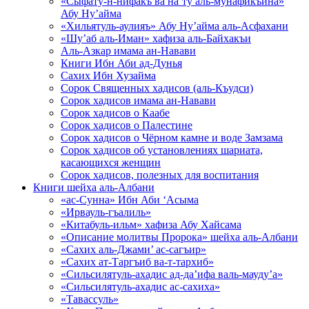
«Сыфату-н-нифакъ ва на’ту аль-мунафикъина»
Абу Ну’айма
«Хильятуль-аулияъ» Абу Ну’айма аль-Асфахани
«Шу’аб аль-Иман» хафиза аль-Байхакъи
Аль-Азкар имама ан-Навави
Книги Ибн Аби ад-Дунья
Сахих Ибн Хузайма
Сорок Священных хадисов (аль-Къудси)
Сорок хадисов имама ан-Навави
Сорок хадисов о Каабе
Сорок хадисов о Палестине
Сорок хадисов о Чёрном камне и воде Замзама
Сорок хадисов об установлениях шариата,
касающихся женщин
Сорок хадисов, полезных для воспитания
Книги шейха аль-Албани
«ас-Сунна» Ибн Аби ‘Асыма
«Ирвауль-гъалиль»
«Китабуль-ильм» хафиза Абу Хайсама
«Описание молитвы Пророка» шейха аль-Албани
«Сахих аль-Джами’ ас-сагъир»
«Сахих ат-Таргъиб ва-т-тархиб»
«Сильсилятуль-ахадис ад-да’ифа валь-мауду’а»
«Сильсилятуль-ахадис ас-сахиха»
«Тавассуль»