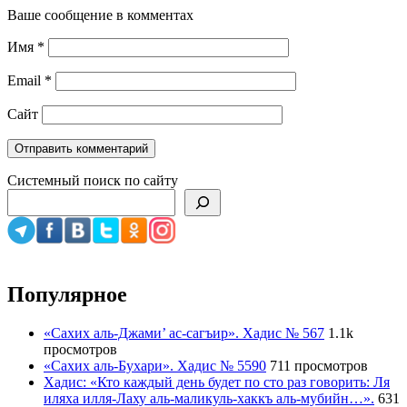
Ваше сообщение в комментах
Имя
*
Email
*
Сайт
Системный поиск по сайту
Популярное
«Сахих аль-Джами’ ас-сагъир». Хадис № 567
1.1k
просмотров
«Сахих аль-Бухари». Хадис № 5590
711 просмотров
Хадис: «Кто каждый день будет по сто раз говорить: Ля
иляха илля-Лаху аль-маликуль-хаккъ аль-мубийн…».
631