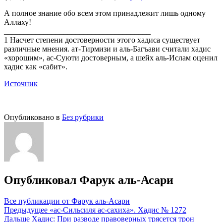
А полное знание обо всем этом принадлежит лишь одному
Аллаху!
_____________________________________
1 Насчет степени достоверности этого хадиса существует
различные мнения. ат-Тирмизи и аль-Багъави считали хадис
«хорошим», ас-Суюти достоверным, а шейх аль-Ислам оценил
хадис как «сабит».
Источник
Опубликовано в
Без рубрики
Опубликовал
Фарук аль-Асари
Все публикации от Фарук аль-Асари
Навигация
Предыдущее
«ас-Сильсиля ас-сахиха». Хадис № 1272
Дальше
Хадис: При разводе правоверных трясется трон