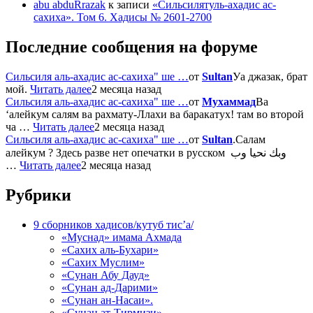
abu abduRrazak
к записи
«Сильсилятуль-ахадис ас-
сахиха». Том 6. Хадисы № 2601-2700
Последние сообщения на форуме
Сильсиля аль-ахадис ас-сахиха" ше …
от
Sultan
Уа джазак, брат
мой.
Читать далее
2 месяца назад
Сильсиля аль-ахадис ас-сахиха" ше …
от
Мухаммад
Ва
‘алейкум салям ва рахмату-Ллахи ва баракатух! там во второй
ча …
Читать далее
2 месяца назад
Сильсиля аль-ахадис ас-сахиха" ше …
от
Sultan
.Салам
алейкум ? Здесь разве нет опечатки в русском وبك نحيا وب
…
Читать далее
2 месяца назад
Рубрики
9 сборников хадисов/кутуб тис’а/
«Муснад» имама Ахмада
«Сахих аль-Бухари»
«Сахих Муслим»
«Сунан Абу Дауд»
«Сунан ад-Дарими»
«Сунан ан-Насаи».
«Сунан ат-Тирмизи»