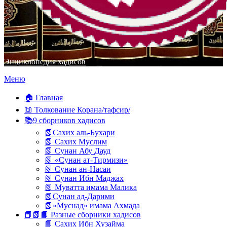
Энциклопедия хадисов
Перейти
Меню
к
содержимому
🏠 Главная
📖 Толкование Корана/тафсир/
📚9 сборников хадисов
📗Сахих аль-Бухари
📗 Сахих Муслим
📗 Сунан Абу Дауд
📗 «Сунан ат-Тирмизи»
📗 Сунан ан-Насаи
📗 Сунан Ибн Маджах
📗 Муватта имама Малика
📗Сунан ад-Дарими
📗»Муснад» имама Ахмада
📕📗📘 Разные сборники хадисов
📘 Сахих Ибн Хузайма