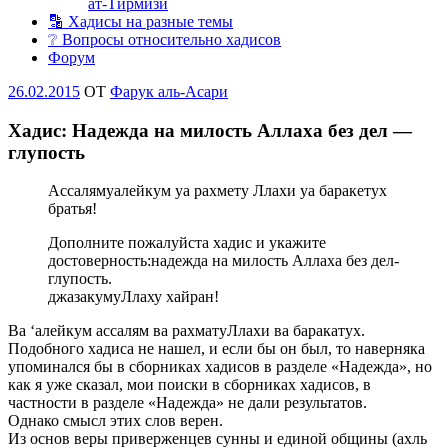
ат-Тирмизи
🔡 Хадисы на разные темы
❔ Вопросы относительно хадисов
Форум
Опубликовано
26.02.2015
OT
Фарук аль-Асари
Хадис: Надежда на милость Аллаха без дел —
глупость
Ассалямуалейкум уа рахмету Ллахи уа баракетух
братья!
Дополните пожалуйста хадис и укажите
достоверность:надежда на милость Аллаха без дел-
глупость.
джазакумуЛлаху хайран!
Ва ‘алейкум ассалям ва рахматуЛлахи ва баракатух.
Подобного хадиса не нашел, и если бы он был, то наверняка
упоминался бы в сборниках хадисов в разделе «Надежда», но
как я уже сказал, мои поиски в сборниках хадисов, в
частности в разделе «Надежда» не дали результатов.
Однако смысл этих слов верен.
Из основ веры приверженцев сунны и единой общины (ахль