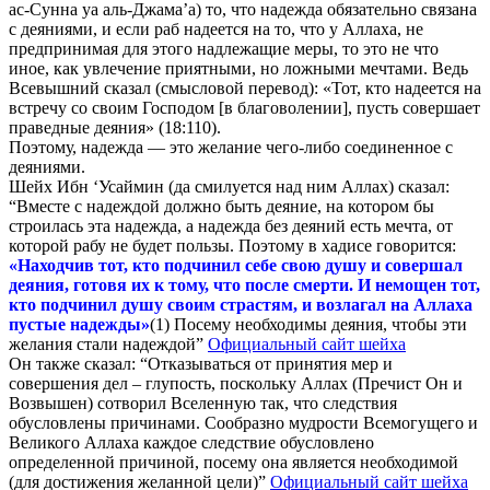
ас-Сунна уа аль-Джама’а) то, что надежда обязательно связана
с деяниями, и если раб надеется на то, что у Аллаха, не
предпринимая для этого надлежащие меры, то это не что
иное, как увлечение приятными, но ложными мечтами. Ведь
Всевышний сказал (смысловой перевод): «Тот, кто надеется на
встречу со своим Господом [в благоволении], пусть совершает
праведные деяния» (18:110).
Поэтому, надежда — это желание чего-либо соединенное с
деяниями.
Шейх Ибн ‘Усаймин (да смилуется над ним Аллах) сказал:
“Вместе с надеждой должно быть деяние, на котором бы
строилась эта надежда, а надежда без деяний есть мечта, от
которой рабу не будет пользы. Поэтому в хадисе говорится:
«Находчив тот, кто подчинил себе свою душу и совершал
деяния, готовя их к тому, что после смерти. И немощен тот,
кто подчинил душу своим страстям, и возлагал на Аллаха
пустые надежды»
(
1)
Посему необходимы деяния, чтобы эти
желания стали надеждой”
Официальный сайт шейха
Он также сказал: “Отказываться от принятия мер и
совершения дел – глупость, поскольку Аллах (Пречист Он и
Возвышен) сотворил Вселенную так, что следствия
обусловлены причинами. Сообразно мудрости Всемогущего и
Великого Аллаха каждое следствие обусловлено
определенной причиной, посему она является необходимой
(для достижения желанной цели)”
Официальный сайт шейха