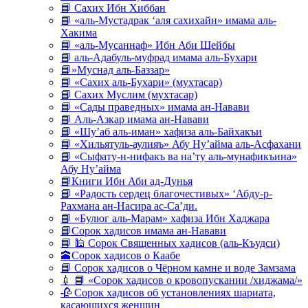
📘 Сахих Ибн Хиббан
📘 «аль-Мустадрак ‘аля сахихайн» имама аль-
Хакима
📘 «аль-Мусаннаф» Ибн Аби Шейбы
📘 аль-Адабуль-муфрад имама аль-Бухари
📘»Муснад аль-Баззар»
📘 «Сахих аль-Бухари» (мухтасар)
📘 Сахих Муслим (мухтасар)
📘 «Сады праведных» имама ан-Навави
📘 Аль-Азкар имама ан-Навави
📘 «Шу’аб аль-иман» хафиза аль-Байхакъи
📘 «Хильятуль-аулияъ» Абу Ну’айма аль-Асфахани
📘 «Сыфату-н-нифакъ ва на’ту аль-мунафикъина»
Абу Ну’айма
📘Книги Ибн Аби ад-Дунья
📘 «Радость сердец благочестивых» ‘Абду-р-
Рахмана ан-Насира ас-Са’ди.
📘 «Булюг аль-Марам» хафиза Ибн Хаджара
📘Сорок хадисов имама ан-Навави
📘 🕌 Сорок Священных хадисов (аль-Къудси)
🕋Сорок хадисов о Каабе
📘 Сорок хадисов о Чёрном камне и воде Замзама
💉 📘 «Сорок хадисов о кровопускании /хиджама/»
🥀 Сорок хадисов об установлениях шариата,
касающихся женщин