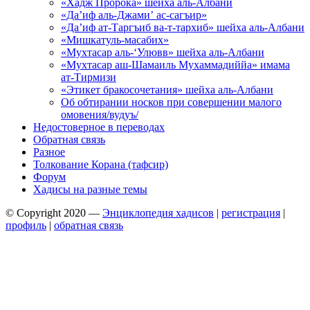
«Хадж Пророка» шейха аль-Албани
«Да’иф аль-Джами’ ас-сагъир»
«Да’иф ат-Таргъиб ва-т-тархиб» шейха аль-Албани
«Мишкатуль-масабих»
«Мухтасар аль-‘Улювв» шейха аль-Албани
«Мухтасар аш-Шамаиль Мухаммадиййа» имама
ат-Тирмизи
«Этикет бракосочетания» шейха аль-Албани
Об обтирании носков при совершении малого
омовения/вудуъ/
Недостоверное в переводах
Обратная связь
Разное
Толкование Корана (тафсир)
Форум
Хадисы на разные темы
© Copyright 2020 —
Энциклопедия хадисов
|
регистрация
|
профиль
|
обратная связь
Wisteria Theme by
WPFriendship
⋅
Powered by
WordPress