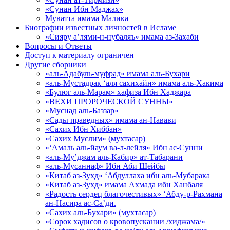
«Сунан Ибн Маджах»
Муватта имама Малика
Биографии известных личностей в Исламе
«Сияру а’лями-н-нубаляъ» имама аз-Захаби
Вопросы и Ответы
Доступ к материалу ограничен
Другие сборники
«аль-Адабуль-муфрад» имама аль-Бухари
«аль-Мустадрак ‘аля сахихайн» имама аль-Хакима
«Булюг аль-Марам» хафиза Ибн Хаджара
«ВЕХИ ПРОРОЧЕСКОЙ СУННЫ»
«Муснад аль-Баззар»
«Сады праведных» имама ан-Навави
«Сахих Ибн Хиббан»
«Сахих Муслим» (мухтасар)
«‘Амаль аль-йаум ва-л-лейля» Ибн ас-Сунни
«аль-Му’джам аль-Кабир» ат-Табарани
«аль-Мусаннаф» Ибн Аби Шейбы
«Китаб аз-Зухд» ‘Абдуллаха ибн аль-Мубарака
«Китаб аз-Зухд» имама Ахмада ибн Ханбаля
«Радость сердец благочестивых» ‘Абду-р-Рахмана
ан-Насира ас-Са’ди.
«Сахих аль-Бухари» (мухтасар)
«Сорок хадисов о кровопускании /хиджама/»