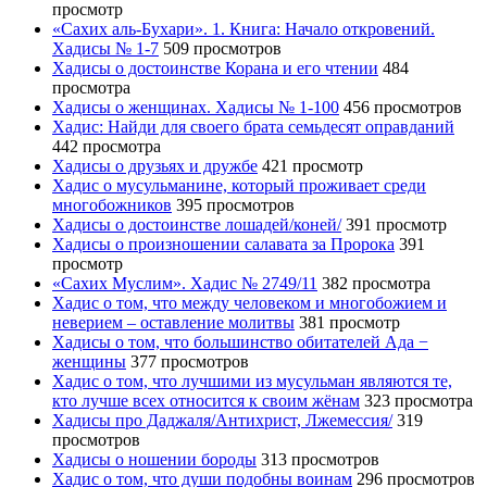
просмотр
«Сахих аль-Бухари». 1. Книга: Начало откровений.
Хадисы № 1-7
509 просмотров
Хадисы о достоинстве Корана и его чтении
484
просмотра
Хадисы о женщинах. Хадисы № 1-100
456 просмотров
Хадис: Найди для своего брата семьдесят оправданий
442 просмотра
Хадисы о друзьях и дружбе
421 просмотр
Хадис о мусульманине, который проживает среди
многобожников
395 просмотров
Хадисы о достоинстве лошадей/коней/
391 просмотр
Хадисы о произношении салавата за Пророка
391
просмотр
«Сахих Муслим». Хадис № 2749/11
382 просмотра
Хадис о том, что между человеком и многобожием и
неверием – оставление молитвы
381 просмотр
Хадисы о том, что большинство обитателей Ада −
женщины
377 просмотров
Хадис о том, что лучшими из мусульман являются те,
кто лучше всех относится к своим жёнам
323 просмотра
Хадисы про Даджаля/Антихрист, Лжемессия/
319
просмотров
Хадисы о ношении бороды
313 просмотров
Хадис о том, что души подобны воинам
296 просмотров