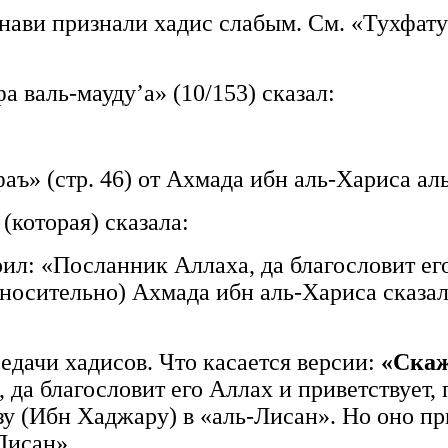
ви признали хадис слабым. См. «Тухфату-з
 валь-мауду’а» (10/153) сказал:
фаъ» (стр. 46) от Ахмада ибн аль-Хариса ал
(которая) сказала:
ил: «Посланник Аллаха, да благословит его
Относительно) Ахмада ибн аль-Хариса сказа
едачи хадисов. Что касается версии:
«Скаж
, да благословит его Аллах и приветствует
зу (Ибн Хаджару) в «аль-Лисан». Но оно п
Лисан».