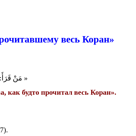
прочитавшему весь Коран»
مَنْ قَرَأَ:  »
за, как будто прочитал весь Коран».
7).