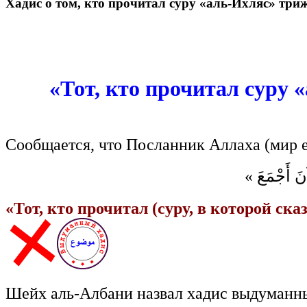
Хадис о том, кто прочитал суру «аль-Ихляс» тр
«Тот, кто прочитал суру
Сообщается, что Посланник Аллаха (мир е
« آنَ أَجْمَعَ
«Тот, кто прочитал (суру, в которой ска
Шейх аль-Албани назвал хадис выдуманны