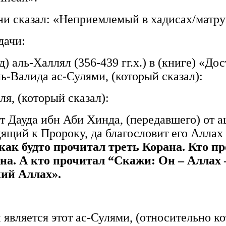
ни сказал: «Неприемлемый в хадисах/матру
дачи:
) аль-Халлял (356-439 гг.х.) в (книге) «Д
ь-Валида ас-Сулями, (который сказал):
я, (который сказал):
т Дауда ибн Аби Хинда, (передавшего) от а
дящий к Пророку, да благословит его Аллах 
 как будто прочитал треть Корана. Кто п
ана. А кто прочитал “Скажи: Он – Аллах 
кий Аллах».
 является этот ас-Сулями, (относительно ко