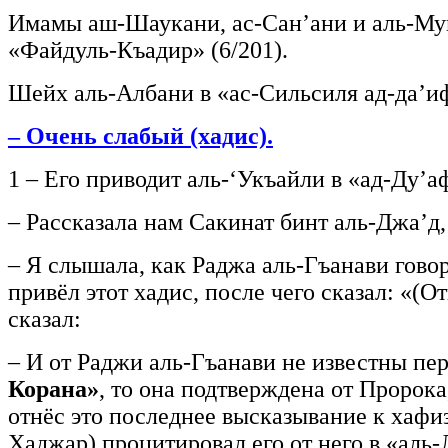
Имамы аш-Шаукани, ас-Сан’ани и аль-Муна
«Файдуль-Къадир» (6/201).
Шейх аль-Албани в «ас-Сильсиля ад-да’ифа
– Очень слабый (хадис).
1 – Его приводит аль-‘Укъайли в «ад-Ду’а
– Рассказала нам Сакинат бинт аль-Джа’д, 
– Я слышала, как Раджа аль-Гъанави говор
привёл этот хадис, после чего сказал: «(
сказал:
– И от Раджи аль-Гъанави не известны пер
Корана»
, то она подтверждена от Пророка
отнёс это последнее высказывание к хафи
Хаджар) процитировал его от него в «аль-