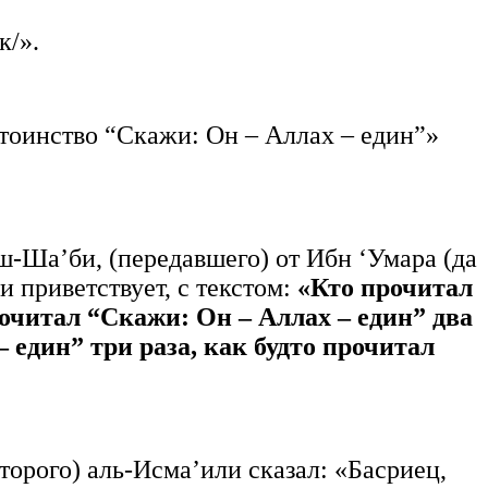
к/».
остоинство “Скажи: Он – Аллах – един”»
ш-Ша’би, (передавшего) от Ибн ‘Умара (да
и приветствует, с текстом:
«Кто прочитал
рочитал “Скажи: Он – Аллах – един” два
– един” три раза, как будто прочитал
торого) аль-Исма’или сказал: «Басриец,