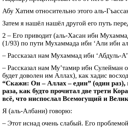
Абу Хатим относительно этого аль-Гъасса
Затем я нашёл нашёл другой его путь пере
2 – Его приводит (аль-Хасан ибн Мухаммад
(1/93) по пути Мухаммада ибн ‘Али ибн ал
– Рассказал нам Мухаммад ибн ‘Абдуль-А’л
– Рассказал нам Му’тамир ибн Сулейман о
будет доволен им Аллах), как хадис восхо
“Скажи: Он – Аллах – един” (один раз),
раза, как будто прочитал две трети Кор
всё, что ниспослал Всемогущий и Вели
Я (аль-Албани) говорю:
– Этот иснад очень слабый. Его проблемой