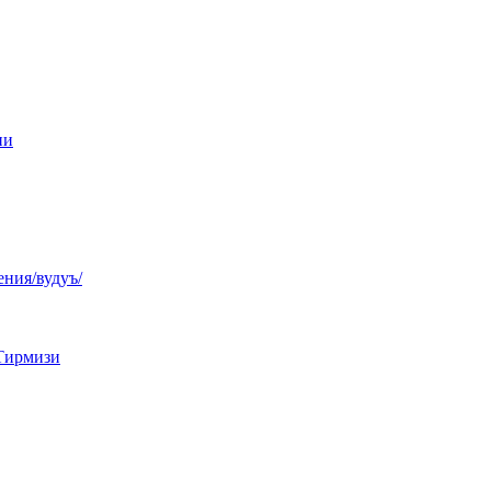
ни
ния/вудуъ/
Тирмизи