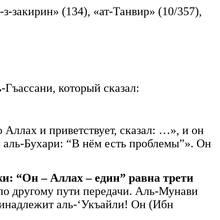
-закирин» (134), «ат-Танвир» (10/357),
ь-Гъассани, который сказал:
 Аллах и приветствует, сказал: …», и он
л аль-Бухари: “В нём есть проблемы”». Он
и: “Он – Аллах – един” равна трети
, по другому пути передачи. Аль-Мунави
ринадлежит аль-‘Укъайли! Он (Ибн