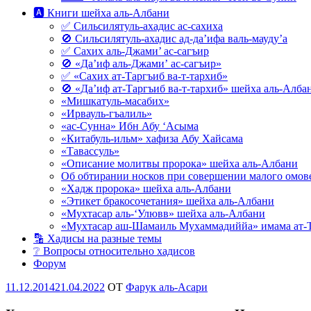
🅰 Книги шейха аль-Албани
✅ Сильсилятуль-ахадис ас-сахиха
🚫 Сильсилятуль-ахадис ад-да’ифа валь-мауду’а
✅ Сахих аль-Джами’ ас-сагъир
🚫 «Да’иф аль-Джами’ ас-сагъир»
✅ «Сахих ат-Таргъиб ва-т-тархиб»
🚫 «Да’иф ат-Таргъиб ва-т-тархиб» шейха аль-Алба
«Мишкатуль-масабих»
«Ирвауль-гъалиль»
«ас-Сунна» Ибн Абу ‘Асыма
«Китабуль-ильм» хафиза Абу Хайсама
«Тавассуль»
«Описание молитвы пророка» шейха аль-Албани
Об обтирании носков при совершении малого омове
«Хадж пророка» шейха аль-Албани
«Этикет бракосочетания» шейха аль-Албани
«Мухтасар аль-‘Улювв» шейха аль-Албани
«Мухтасар аш-Шамаиль Мухаммадиййа» имама ат-
🔡 Хадисы на разные темы
❔ Вопросы относительно хадисов
Форум
Опубликовано
11.12.2014
21.04.2022
OT
Фарук аль-Асари