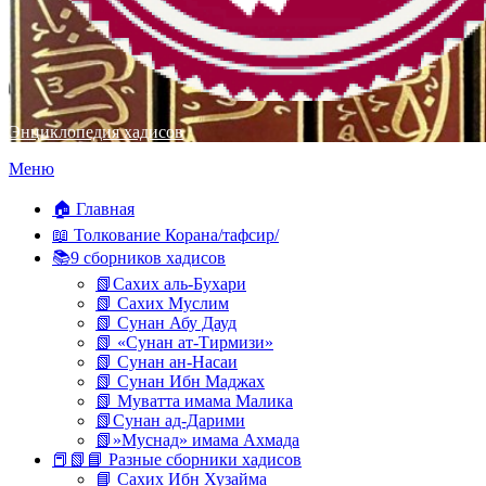
Энциклопедия хадисов
Перейти
Меню
к
содержимому
🏠 Главная
📖 Толкование Корана/тафсир/
📚9 сборников хадисов
📗Сахих аль-Бухари
📗 Сахих Муслим
📗 Сунан Абу Дауд
📗 «Сунан ат-Тирмизи»
📗 Сунан ан-Насаи
📗 Сунан Ибн Маджах
📗 Муватта имама Малика
📗Сунан ад-Дарими
📗»Муснад» имама Ахмада
📕📗📘 Разные сборники хадисов
📘 Сахих Ибн Хузайма