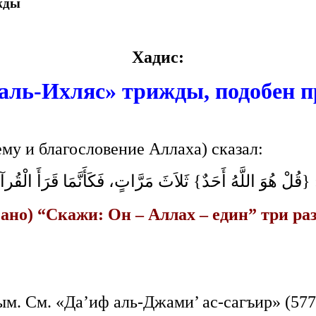
ижды
Хадис:
 «аль-Ихляс» трижды, подобен 
му и благословение Аллаха) сказал:
{قُلْ هُوَ اللَّهُ أَحَدٌ} ثَلاَثَ مَرَّاتٍ، فَكَأَنَّمَا قَرَأَ الْقُر
зано) “Скажи: Он – Аллах – един” три ра
м. См. «Да’иф аль-Джами’ ас-сагъир» (577