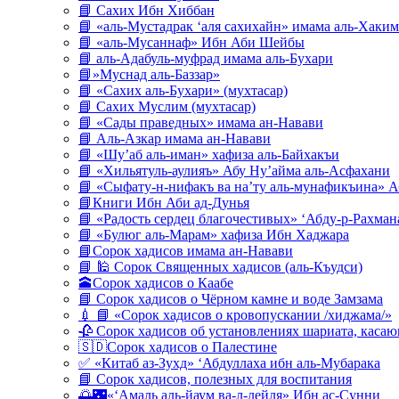
📘 Сахих Ибн Хиббан
📘 «аль-Мустадрак ‘аля сахихайн» имама аль-Хаким
📘 «аль-Мусаннаф» Ибн Аби Шейбы
📘 аль-Адабуль-муфрад имама аль-Бухари
📘»Муснад аль-Баззар»
📘 «Сахих аль-Бухари» (мухтасар)
📘 Сахих Муслим (мухтасар)
📘 «Сады праведных» имама ан-Навави
📘 Аль-Азкар имама ан-Навави
📘 «Шу’аб аль-иман» хафиза аль-Байхакъи
📘 «Хильятуль-аулияъ» Абу Ну’айма аль-Асфахани
📘 «Сыфату-н-нифакъ ва на’ту аль-мунафикъина» А
📘Книги Ибн Аби ад-Дунья
📘 «Радость сердец благочестивых» ‘Абду-р-Рахман
📘 «Булюг аль-Марам» хафиза Ибн Хаджара
📘Сорок хадисов имама ан-Навави
📘 🕌 Сорок Священных хадисов (аль-Къудси)
🕋Сорок хадисов о Каабе
📘 Сорок хадисов о Чёрном камне и воде Замзама
💉 📘 «Сорок хадисов о кровопускании /хиджама/»
🥀 Сорок хадисов об установлениях шариата, кас
🇸🇩Сорок хадисов о Палестине
✅ «Китаб аз-Зухд» ‘Абдуллаха ибн аль-Мубарака
📘 Сорок хадисов, полезных для воспитания
🌅🌃«‘Амаль аль-йаум ва-л-лейля» Ибн ас-Сунни