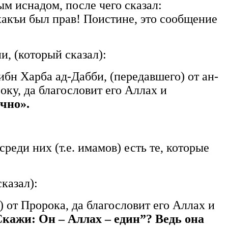
ым иснадом, после чего сказал:
хакъи был прав! Поистине, это сообщение
ни, (который сказал):
ибн Харба ад-Дабби, (передавшего) от ан-
ку, да благословит его Аллах и
чно».
реди них (т.е. имамов) есть те, которые
).
казал):
 от Пророка, да благословит его Аллах и
кажи: Он – Аллах – един”? Ведь она