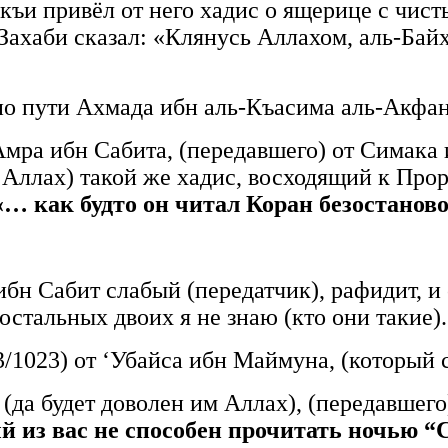
ъи привёл от него хадис о ящерице с чист
-Захаби сказал: «Клянусь Аллахом, аль-Бай
) по пути Ахмада ибн аль-Къасима аль-Акфа
мра ибн Сабита, (передавшего) от Симака 
Аллах) такой же хадис, восходящий к Проро
«… как будто он читал Коран безостаново
ибн Сабит слабый (передатчик), рафидит, и с
а остальных двоих я не знаю (кто они такие
3/1023) от ‘Убайса ибн Маймуна, (который с
да будет доволен им Аллах), (передавшего)
 из вас не способен прочитать ночью “С