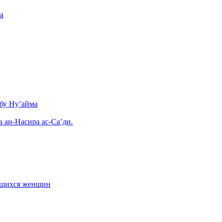
а
бу Ну’айма
а ан-Насира ас-Са’ди.
ающихся женщин