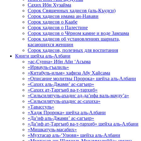
Сахих Ибн Хузайма
Сорок Священных хадисов (аль-Къудси)
Сорок хадисов имама ан-Навави
Сорок хадисов о Каабе
Сорок хадисов о Палестине
Сорок хадисов о Чёрном камне и воде Замзама
Сорок хадисов об установлениях шариата,
касающихся женщин
Сорок хадисов, полезных для воспитания
Книги шейха аль-Албани
«ас-Сунна» Ибн Аби ‘Асыма
«Ирвауль-гъалиль»
«Китабуль-ильм» хафиза Абу Хайсама
«Описание молитвы Пророка» шейха аль-Албани
«Сахих аль-Джами’ ас-сагъир»
«Сахих ат-Таргъиб ва-т-тархиб»
«Сильсилятуль-ахадис ад-да’ифа валь-мауду’а»
«Сильсилятуль-ахадис ас-сахиха»
«Тавассуль»
«Хадж Пророка» шейха аль-Албани
«Да’иф аль-Джами’ ас-сагъир»
«Да’иф ат-Таргъиб ва-т-тархиб» шейха аль-Албани
«Мишкатуль-масабих»
«Мухтасар аль-‘Улювв» шейха аль-Албани
«Мухтасар аш-Шамаиль Мухаммадиййа» имама