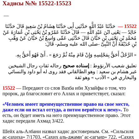
Хадисы №№ 15522-15523
—
حَدَّثَنَا عَبْدُ اللَّهِ حَدَّثَنِى أَبِى حَدَّثَنَا هِشَامُ بْنُ سَعِيدٍ قَالَ حَدَّثَنَا
15522 —
خَالِدٌ — يَعْنِى ابْنَ عَبْدِ اللَّهِ — قَالَ حَدَّثَنَا عَمْرُو بْنُ يَحْيَى بْنِ عُمَارَةَ عَنْ
مُحَمَّدِ بْنِ يَحْيَى بْنِ حَبَّانَ قَالَ حَدَّثَنِى عَمِّى وَاسِعُ بْنُ حَبَّانَ عَنْ وَهْبِ
بْنِ حُذَيْفَةَ أَنَّ النَّبِىَّ -صلى الله عليه وسلم- قَالَ:
« الرَّجُلُ أَحَقُّ بِمَجْلِسِهِ وَإِنْ قَامَ مِنْهُ ثُمَّ رَجَعَ » . أَىْ فَهُوَ أَحَقُّ بِهِ.
تعليق شعيب الأرنؤوط :
إسناده صحيح
رجاله ثقات رجال الشيخين
غير هشام بن سعيد : وهو الطالقاني فقد روى له أبو داود والنسائي
والبخاري في » الأدب » وهو ثقة
15522 —
Передают со слов Вахба ибн Хузайфы о том, что
пророк, да благословит его Аллах и приветствует, сказал:
«Человек имеет преимущественное право на свое место,
даже если он встал оттуда, а потом вернётся к нему».
То
есть, он будет иметь на него преимущественное право. Этот
хадис передали Ахмад 3/422.
Шейх аль-Албани назвал хадис достоверным. См. «Сильсиля
ас-сахиха» 7/1703, «Сахих аль-джами’ ас-сагъир» 722, «Сахих