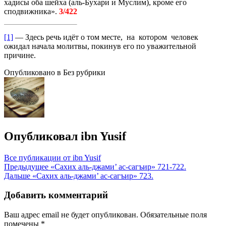
хадисы оба шейха (аль-Бухари и Муслим), кроме его
сподвижника».
3/422
[1]
— Здесь речь идёт о том месте, на котором человек
ожидал начала молитвы, покинув его по уважительной
причине.
Опубликовано в Без рубрики
Опубликовал
ibn Yusif
Все публикации от ibn Yusif
Навигация
Предыдущее
«Сахих аль-джами’ ас-сагъир» 721-722.
Дальше
«Сахих аль-джами’ ас-сагъир» 723.
по
записям
Добавить комментарий
Ваш адрес email не будет опубликован.
Обязательные поля
помечены
*