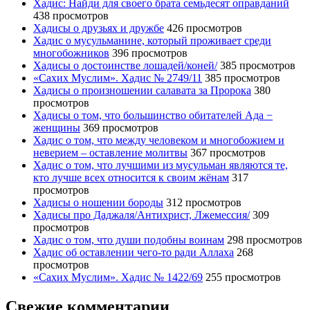
Хадис: Найди для своего брата семьдесят оправданий
438 просмотров
Хадисы о друзьях и дружбе
426 просмотров
Хадис о мусульманине, который проживает среди
многобожников
396 просмотров
Хадисы о достоинстве лошадей/коней/
385 просмотров
«Сахих Муслим». Хадис № 2749/11
385 просмотров
Хадисы о произношении салавата за Пророка
380
просмотров
Хадисы о том, что большинство обитателей Ада −
женщины
369 просмотров
Хадис о том, что между человеком и многобожием и
неверием – оставление молитвы
367 просмотров
Хадис о том, что лучшими из мусульман являются те,
кто лучше всех относится к своим жёнам
317
просмотров
Хадисы о ношении бороды
312 просмотров
Хадисы про Даджаля/Антихрист, Лжемессия/
309
просмотров
Хадис о том, что души подобны воинам
298 просмотров
Хадис об оставлении чего-то ради Аллаха
268
просмотров
«Сахих Муслим». Хадис № 1422/69
255 просмотров
Свежие комментарии