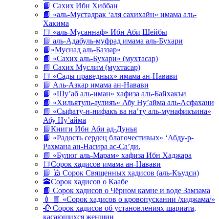
📘 Сахих Ибн Хиббан
📘 «аль-Мустадрак ‘аля сахихайн» имама аль-
Хакима
📘 «аль-Мусаннаф» Ибн Аби Шейбы
📘 аль-Адабуль-муфрад имама аль-Бухари
📘»Муснад аль-Баззар»
📘 «Сахих аль-Бухари» (мухтасар)
📘 Сахих Муслим (мухтасар)
📘 «Сады праведных» имама ан-Навави
📘 Аль-Азкар имама ан-Навави
📘 «Шу’аб аль-иман» хафиза аль-Байхакъи
📘 «Хильятуль-аулияъ» Абу Ну’айма аль-Асфахани
📘 «Сыфату-н-нифакъ ва на’ту аль-мунафикъина»
Абу Ну’айма
📘Книги Ибн Аби ад-Дунья
📘 «Радость сердец благочестивых» ‘Абду-р-
Рахмана ан-Насира ас-Са’ди.
📘 «Булюг аль-Марам» хафиза Ибн Хаджара
📘Сорок хадисов имама ан-Навави
📘 🕌 Сорок Священных хадисов (аль-Къудси)
🕋Сорок хадисов о Каабе
📘 Сорок хадисов о Чёрном камне и воде Замзама
💉 📘 «Сорок хадисов о кровопускании /хиджама/»
🥀 Сорок хадисов об установлениях шариата,
касающихся женщин