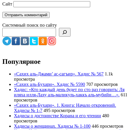
Сайт
Системный поиск по сайту
Популярное
«Сахих аль-Джами’ ас-сагъир». Хадис № 567
1.1k
просмотра
«Сахих аль-Бухари». Хадис № 5590
707 просмотров
Хадис: «Кто каждый день будет по сто раз говорить: Ля
иляха илля-Лаху аль-маликуль-хаккъ аль-мубийн…».
611
просмотров
«Сахих аль-Бухари». 1. Книга: Начало откровений.
Хадисы № 1-7
495 просмотров
Хадисы о достоинстве Корана и его чтении
480
просмотров
Хадисы о женщинах. Хадисы № 1-100
446 просмотров