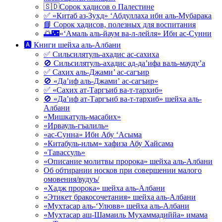
🇸🇩Сорок хадисов о Палестине
✅ «Китаб аз-Зухд» ‘Абдуллаха ибн аль-Мубарака
📘 Сорок хадисов, полезных для воспитания
🌅🌃«‘Амаль аль-йаум ва-л-лейля» Ибн ас-Сунни
🅰 Книги шейха аль-Албани
✅ Сильсилятуль-ахадис ас-сахиха
🚫 Сильсилятуль-ахадис ад-да’ифа валь-мауду’а
✅ Сахих аль-Джами’ ас-сагъир
🚫 «Да’иф аль-Джами’ ас-сагъир»
✅ «Сахих ат-Таргъиб ва-т-тархиб»
🚫 «Да’иф ат-Таргъиб ва-т-тархиб» шейха аль-
Албани
«Мишкатуль-масабих»
«Ирвауль-гъалиль»
«ас-Сунна» Ибн Абу ‘Асыма
«Китабуль-ильм» хафиза Абу Хайсама
«Тавассуль»
«Описание молитвы пророка» шейха аль-Албани
Об обтирании носков при совершении малого
омовения/вудуъ/
«Хадж пророка» шейха аль-Албани
«Этикет бракосочетания» шейха аль-Албани
«Мухтасар аль-‘Улювв» шейха аль-Албани
«Мухтасар аш-Шамаиль Мухаммадиййа» имама