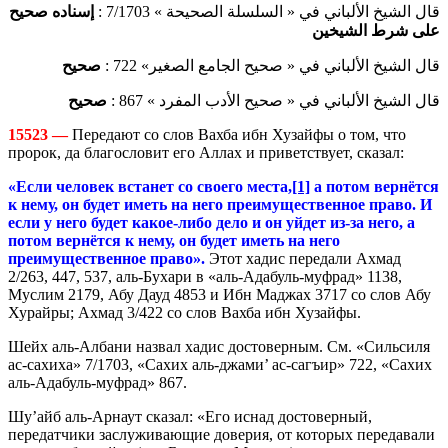
قال الشيخ الألباني في « السلسلة الصحيحة » 7/1703 :
إسناده صحيح
على شرط الشيخين
قال الشيخ الألباني في « صحيح الجامع الصغير» 722 :
صحيح
قال الشيخ الألباني في « صحيح الأدب المفرد » 867 :
صحيح
15523 —
Передают со слов Вахба ибн Хузайфы о том, что
пророк, да благословит его Аллах и приветствует, сказал:
«Если человек встанет со своего места,
[1]
а потом вернётся
к нему, он будет иметь на него преимущественное право. И
если у него будет какое-либо дело и он уйдет из-за него, а
потом вернётся к нему, он будет иметь на него
преимущественное право».
Этот хадис передали Ахмад
2/263, 447, 537, аль-Бухари в «аль-Адабуль-муфрад» 1138,
Муслим 2179, Абу Дауд 4853 и Ибн Маджах 3717 со слов Абу
Хурайры; Ахмад 3/422 со слов Вахба ибн Хузайфы.
Шейх аль-Албани назвал хадис достоверным. См. «Сильсиля
ас-сахиха» 7/1703, «Сахих аль-джами’ ас-сагъир» 722, «Сахих
аль-Адабуль-муфрад» 867.
Шу’айб аль-Арнаут сказал: «Его иснад достоверный,
передатчики заслуживающие доверия, от которых передавали