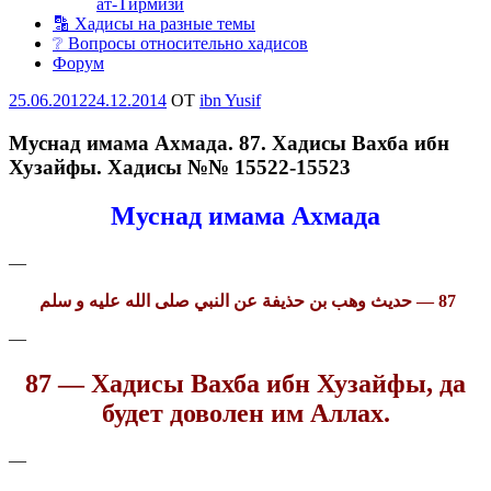
ат-Тирмизи
🔡 Хадисы на разные темы
❔ Вопросы относительно хадисов
Форум
Опубликовано
25.06.2012
24.12.2014
OT
ibn Yusif
Муснад имама Ахмада. 87. Хадисы Вахба ибн
Хузайфы. Хадисы №№ 15522-15523
Муснад имама Ахмада
—
87 — حديث وهب بن حذيفة عن النبي صلى الله عليه و سلم
—
87 — Хадисы Вахба ибн Хузайфы, да
будет доволен им Аллах.
—