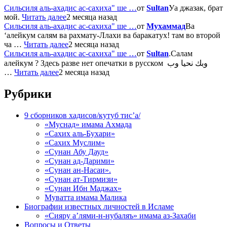
Сильсиля аль-ахадис ас-сахиха" ше …
от
Sultan
Уа джазак, брат
мой.
Читать далее
2 месяца назад
Сильсиля аль-ахадис ас-сахиха" ше …
от
Мухаммад
Ва
‘алейкум салям ва рахмату-Ллахи ва баракатух! там во второй
ча …
Читать далее
2 месяца назад
Сильсиля аль-ахадис ас-сахиха" ше …
от
Sultan
.Салам
алейкум ? Здесь разве нет опечатки в русском وبك نحيا وب
…
Читать далее
2 месяца назад
Рубрики
9 сборников хадисов/кутуб тис’а/
«Муснад» имама Ахмада
«Сахих аль-Бухари»
«Сахих Муслим»
«Сунан Абу Дауд»
«Сунан ад-Дарими»
«Сунан ан-Насаи».
«Сунан ат-Тирмизи»
«Сунан Ибн Маджах»
Муватта имама Малика
Биографии известных личностей в Исламе
«Сияру а’лями-н-нубаляъ» имама аз-Захаби
Вопросы и Ответы