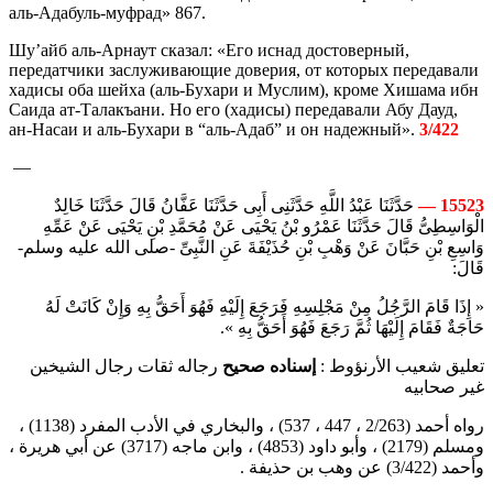
аль-Адабуль-муфрад» 867.
Шу’айб аль-Арнаут сказал: «Его иснад достоверный,
передатчики заслуживающие доверия, от которых передавали
хадисы оба шейха (аль-Бухари и Муслим), кроме Хишама ибн
Саида ат-Талакъани. Но его (хадисы) передавали Абу Дауд,
ан-Насаи и аль-Бухари в “аль-Адаб” и он надежный».
3/422
—
حَدَّثَنَا عَبْدُ اللَّهِ حَدَّثَنِى أَبِى حَدَّثَنَا عَفَّانُ قَالَ حَدَّثَنَا خَالِدٌ
15523 —
الْوَاسِطِىُّ قَالَ حَدَّثَنَا عَمْرُو بْنُ يَحْيَى عَنْ مُحَمَّدِ بْنِ يَحْيَى عَنْ عَمِّهِ
وَاسِعِ بْنِ حَبَّانَ عَنْ وَهْبِ بْنِ حُذَيْفَةَ عَنِ النَّبِىِّ -صلى الله عليه وسلم-
قَالَ:
« إِذَا قَامَ الرَّجُلُ مِنْ مَجْلِسِهِ فَرَجَعَ إِلَيْهِ فَهُوَ أَحَقُّ بِهِ وَإِنْ كَانَتْ لَهُ
حَاجَةٌ فَقَامَ إِلَيْهَا ثُمَّ رَجَعَ فَهُوَ أَحَقُّ بِهِ ».
تعليق شعيب الأرنؤوط :
إسناده صحيح
رجاله ثقات رجال الشيخين
غير صحابيه
رواه أحمد (2/263 ، 447 ، 537) ، والبخاري في الأدب المفرد ‏(1138‏‏)‏ ،
ومسلم ‏(‏‏2179)‏ ، وأبو داود ‏(‏‏4853)‏ ، وابن ماجه ‏(3717)‏ عن أبي هريرة ،
وأحمد (3/422)‏ عن وهب بن حذيفة .‏