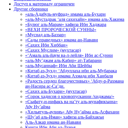
Доступ к материалу ограничен
Другие сборники
«аль-Адабуль-муфрад» имама аль-Бухари
«аль-Мустадрак ‘аля сахихайн» имама аль-Хакима
«Булюг аль-Марам» хафиза Ибн Хаджара
«ВЕХИ ПРОРОЧЕСКОЙ СУННЫ»
«Муснад аль-Баззар»
«Сады праведных» имама ан-Навави
«Сахих Ибн Хиббан»
«Сахих Муслим» (мухтасар)
«‘Амаль аль-йаум ва-л-лейля» Ибн ас-Сунни
«аль-Му’джам аль-Кабир» ат-Табарани
«аль-Мусаннаф» Ибн Аби Шейбы
«Китаб аз-Зухд» ‘Абдуллаха ибн аль-Мубарака
«Китаб аз-Зухд» имама Ахмада ибн Ханбаля
«Радость сердец благочестивых» ‘Абду-р-Рахмана
ан-Насира ас-Са’ди.
«Сахих аль-Бухари» (мухтасар)
«Сорок хадисов о кровопускании /хиджама/»
«Сыфату-н-нифакъ ва на’ту аль-мунафикъина»
Абу Ну’айма
«Хильятуль-аулияъ» Абу Ну’айма аль-Асфахани
«Шу’аб аль-Иман» хафиза аль-Байхакъи
Аль-Азкар имама ан-Навави
Книги Ибн Аби ад-Дунья