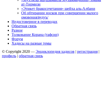
ат-Тирмизи
«Этикет бракосочетания» шейха аль-Албани
Об обтирании носков при совершении малого
омовения/вудуъ/
Недостоверное в переводах
Обратная связь
Разное
Толкование Корана (тафсир)
Форум
Хадисы на разные темы
© Copyright 2020 —
Энциклопедия хадисов
|
регистрация
|
профиль
|
обратная связь
Wisteria Theme by
WPFriendship
⋅
Powered by
WordPress