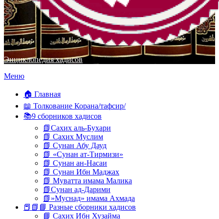
Энциклопедия хадисов
Перейти
Меню
к
содержимому
🏠 Главная
📖 Толкование Корана/тафсир/
📚9 сборников хадисов
📗Сахих аль-Бухари
📗 Сахих Муслим
📗 Сунан Абу Дауд
📗 «Сунан ат-Тирмизи»
📗 Сунан ан-Насаи
📗 Сунан Ибн Маджах
📗 Муватта имама Малика
📗Сунан ад-Дарими
📗»Муснад» имама Ахмада
📕📗📘 Разные сборники хадисов
📘 Сахих Ибн Хузайма