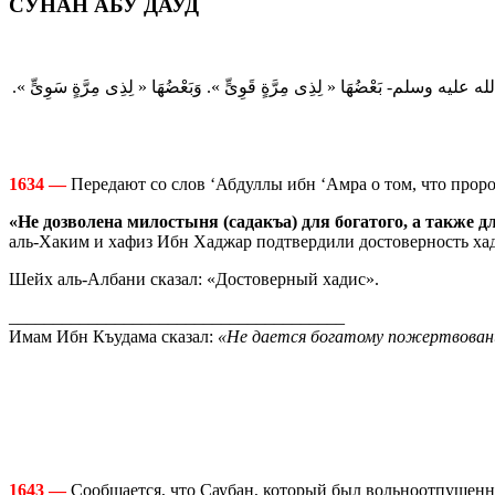
СУНАН АБУ ДАУД
ِّ -صلى الله عليه وسلم- بَعْضُهَا « لِذِى مِرَّةٍ قَوِىٍّ ». وَبَعْضُهَا « لِذِى مِرَّةٍ سَوِىٍّ
1634 —
Передают со слов ‘Абдуллы ибн ‘Амра о том, что пророк
«Не дозволена милостыня (садакъа) для богатого, а также д
аль-Хаким и хафиз Ибн Хаджар подтвердили достоверность хад
Шейх аль-Албани сказал: «Достоверный хадис».
______________________________________
Имам Ибн Къудама сказал:
«Не дается богатому пожертвование
1643 —
Сообщается, что Саубан, который был вольноотпущенник