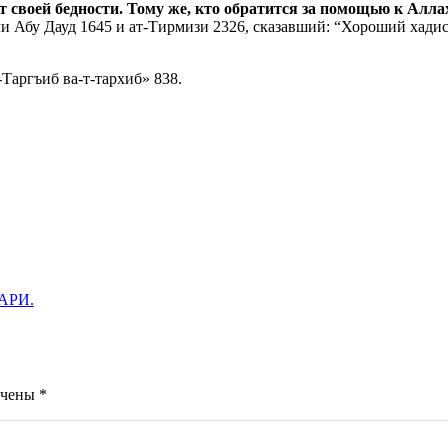
т своей бедности. Тому же, кто обратится за помощью к Алла
и Абу Дауд 1645 и ат-Тирмизи 2326, сказавший: “Хороший хадис”
Таргъиб ва-т-тархиб» 838.
АРИ.
ечены
*