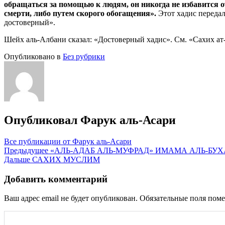
обращаться за помощью к людям, он никогда не избавится о
смерти, либо путем скорого обогащения
».
Этот хадис передал
достоверный».
Шейх аль-Албани сказал: «Достоверный хадис». См. «Сахих ат-
Опубликовано в
Без рубрики
Опубликовал
Фарук аль-Асари
Все публикации от Фарук аль-Асари
Навигация
Предыдущее
«АЛЬ-АДАБ АЛЬ-МУФРАД» ИМАМА АЛЬ-БУХ
Дальше
САХИХ МУСЛИМ
по
записям
Добавить комментарий
Ваш адрес email не будет опубликован.
Обязательные поля пом