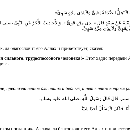
َحِلُّ الصَّدَقَةُ لِغَنِىٍّ وَلاَ لِذِى مِرَّةٍ سَوِىٍّ
رَوَاهُ شُعْبَةُ عَنْ سَعْدٍ قَالَ « لِذِى مِرَّةٍ قَوِىٍّ ». وَالأَحَادِيثُ الأُخَرُ عَنِ النَّبِى
ُّ لِقَوِىٍّ وَلاَ لِذِى مِرَّةٍ سَوِىٍّ
, да благословит его Аллах и приветствует, сказал:
ля сильного, трудоспособного человека!»
Этот хадис передали А
иса.
, предназначенное для нищих и бедных, и нет в этом вопросе ра
عليه وسلم- قَالَ قَالَ رَسُولُ اللَّهِ -صلى الله عليه وسلم
« نَا. فَكَانَ لاَ يَسْأَلُ أَحَدًا شَيْئًا
ом посланника Аллаха, да благословит его Аллах и приветствуе