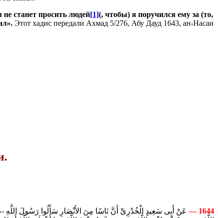
м не станет просить людей
[1]
(, чтобы) я поручился ему за (то,
сил».
Этот хадис передали Ахмад 5/276, Абу Дауд 1643, ан-Насаи
и.
عَنْ أَبِى سَعِيدٍ الْخُدْرِىِّ أَنَّ نَاسًا مِنَ الأَنْصَارِ سَأَلُوا رَسُولَ اللَّهِ 
1644 —