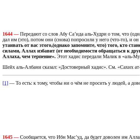
1644 —
Передают со слов Абу Са’ида аль-Худри о том, что (одн
дал им (это), потом они (снова) попросили у него (что-то), и он 
утаивать от вас этого,(однако запомните, что) того, кто ста
силами, Аллах избавит (от необходимости обращаться к друг
Аллаха, чем терпение».
Этот хадис передали Малик в «аль-Мува
Шейх аль-Албани сказал: «Достоверный хадис». См. «Сахих ат-
[1]
— То есть: к тому, чтобы ни о чём не просить у людей, а дов
1645 —
Сообщается, что Ибн Мас’уд, да будет доволен им Алла