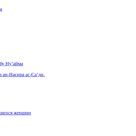
а
бу Ну’айма
а ан-Насира ас-Са’ди.
ающихся женщин