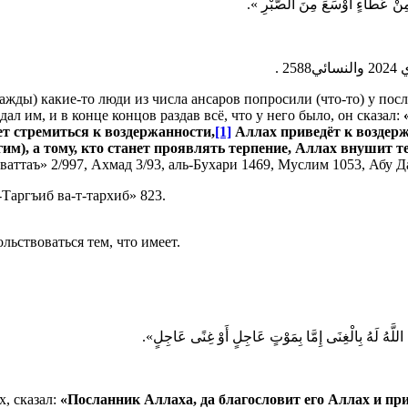
َحَدًا مِنْ عَطَاءٍ أَوْسَعَ مِنَ الصَّبْرِ
ажды) какие-то люди из числа ансаров попросили (что-то) у посл
дал им, и в конце концов раздав всё, что у него было, он сказал:
«
нет стремиться к воздержанности,
[1]
Аллах приведёт к воздерж
им), а тому, кто станет проявлять терпение, Аллах внушит те
ттаъ» 2/997, Ахмад 3/93, аль-Бухари 1469, Муслим 1053, Абу Да
Таргъиб ва-т-тархиб» 823.
ольствоваться тем, что имеет.
« َكَ اللَّهُ لَهُ بِالْغِنَى إِمَّا بِمَوْتٍ عَاجِلٍ أَوْ غِنًى عَاجِلٍ
х, сказал:
«Посланник Аллаха, да благословит его Аллах и прив