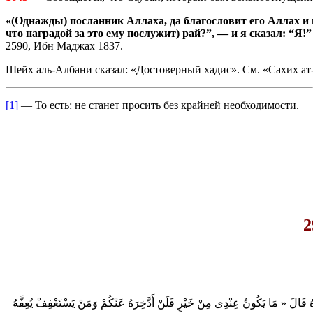
«(Однажды) посланник Аллаха, да благословит его Аллах и п
что наградой за это ему послужит) рай?”, — и я сказал: “Я!
2590, Ибн Маджах 1837.
Шейх аль-Албани сказал: «Достоверный хадис». См. «Сахих ат-
[1]
— То есть: не станет просить без крайней необходимости.
2
الَ « مَا يَكُونُ عِنْدِى مِنْ خَيْرٍ فَلَنْ أَدَّخِرَهُ عَنْكُمْ وَمَنْ يَسْتَعْفِفْ يُعِفَّهُ