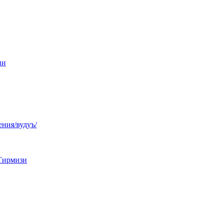
ни
ния/вудуъ/
Тирмизи