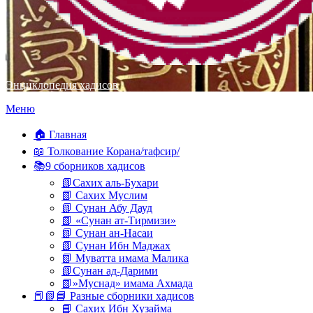
Энциклопедия хадисов
Перейти
Меню
к
содержимому
🏠 Главная
📖 Толкование Корана/тафсир/
📚9 сборников хадисов
📗Сахих аль-Бухари
📗 Сахих Муслим
📗 Сунан Абу Дауд
📗 «Сунан ат-Тирмизи»
📗 Сунан ан-Насаи
📗 Сунан Ибн Маджах
📗 Муватта имама Малика
📗Сунан ад-Дарими
📗»Муснад» имама Ахмада
📕📗📘 Разные сборники хадисов
📘 Сахих Ибн Хузайма