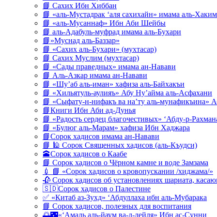
📘 Сахих Ибн Хиббан
📘 «аль-Мустадрак ‘аля сахихайн» имама аль-Хаким
📘 «аль-Мусаннаф» Ибн Аби Шейбы
📘 аль-Адабуль-муфрад имама аль-Бухари
📘»Муснад аль-Баззар»
📘 «Сахих аль-Бухари» (мухтасар)
📘 Сахих Муслим (мухтасар)
📘 «Сады праведных» имама ан-Навави
📘 Аль-Азкар имама ан-Навави
📘 «Шу’аб аль-иман» хафиза аль-Байхакъи
📘 «Хильятуль-аулияъ» Абу Ну’айма аль-Асфахани
📘 «Сыфату-н-нифакъ ва на’ту аль-мунафикъина» А
📘Книги Ибн Аби ад-Дунья
📘 «Радость сердец благочестивых» ‘Абду-р-Рахман
📘 «Булюг аль-Марам» хафиза Ибн Хаджара
📘Сорок хадисов имама ан-Навави
📘 🕌 Сорок Священных хадисов (аль-Къудси)
🕋Сорок хадисов о Каабе
📘 Сорок хадисов о Чёрном камне и воде Замзама
💉 📘 «Сорок хадисов о кровопускании /хиджама/»
🥀 Сорок хадисов об установлениях шариата, кас
🇸🇩Сорок хадисов о Палестине
✅ «Китаб аз-Зухд» ‘Абдуллаха ибн аль-Мубарака
📘 Сорок хадисов, полезных для воспитания
🌅🌃«‘Амаль аль-йаум ва-л-лейля» Ибн ас-Сунни