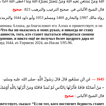
اللَّهُ وَمَنْ يَسْتَغْنِ يُغْنِهِ اللَّهُ وَمَنْ يَتَصَبَّرْ يُصَبِّرْهُ اللَّهُ وَمَا أَعْطَى اللَّهُ أ ».
قال الشيخ الألباني في صحيح الترغيب والترهيب 823:
صحيح
رواه مالك 2/997 والبخاري 1469 ومسلم 1053 وأبو داود 1644 والترمذي 2024 والنسائي2588 .
анника Аллаха, да благословит его Аллах и приветствует, и он
Что бы ни оказалось в моих руках, я никогда не стану
анности, того, кто станет пытаться обходиться своими
рпение, и никто ещё не получал более щедрого дара от
уд 1644, ат-Тирмизи 2024, ан-Насаи 5/95-96.
عَنِ ابْنِ مَسْعُودٍ قَالَ قَالَ رَسُولُ اللَّهِ -صلى الله عليه وسلم-
1645 —
مَنْ أَصَابَتْهُ فَاقَةٌ فَأَنْزَلَهَا بِالنَّاسِ لَمْ تُسَدَّ فَاقَتُهُ وَمَنْ أَنْزَلَهَا بِاللَّهِ أَوْش».
قال الشيخ الألباني :
صحيح
етствует, сказал: “
Если тот, кого постигнет бедность
станет