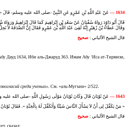
عَنْ عَبْدِ اللَّهِ بْنِ عَمْرٍو عَنِ النَّبِىِّ -صلى الله عليه وسلم- قَالَ « لاَ ت».
1634 —
قَالَ أَبُو دَاوُدَ رَوَاهُ سُفْيَانُ عَنْ سَعْدِ بْنِ إِبْرَاهِيمَ كَمَا قَالَ إِبْرَاهِيمُ وَ ».
وَقَالَ عَطَاءُ بْنُ زُهَيْرٍ إِنَّهُ لَقِىَ عَبْدَ اللَّهِ بْنَ عَمْرٍو فَقَالَ إِنَّ الصَّدَقَةَ لاَ تَحِل.
قال الشيخ الألباني :
صحيح
бу Дауд 1634, Ибн аль-Джаруд 363. Имам Абу ‘Иса ат-Тирмизи,
зногласий среди ученых»
. См. «аль-Мугъни» 2/522.
عَنْ ثَوْبَانَ قَالَ وَكَانَ ثَوْبَانُ مَوْلَى رَسُولِ اللَّهِ -صلى الله -
1643 —
مَنْ يَكَفَّلَ لِى أَنْ لاَ يَسْأَلَ النَّاسَ شَيْئًا وَأَتَكَفَّلَ لَهُ بِالْجَنَّةِ ». فَقَالَ ثَوْبَانُ أَ.
قال الشيخ الألباني :
صحيح
т, сказал: