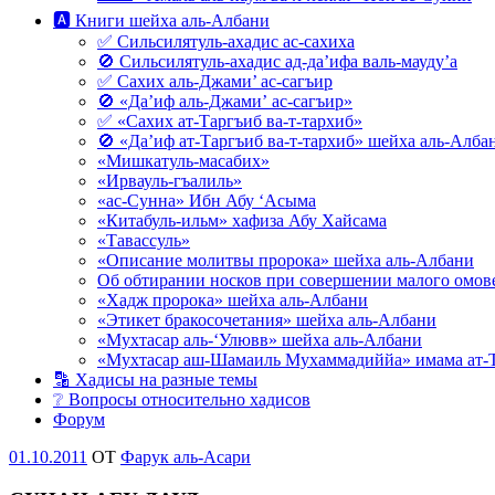
🅰 Книги шейха аль-Албани
✅ Сильсилятуль-ахадис ас-сахиха
🚫 Сильсилятуль-ахадис ад-да’ифа валь-мауду’а
✅ Сахих аль-Джами’ ас-сагъир
🚫 «Да’иф аль-Джами’ ас-сагъир»
✅ «Сахих ат-Таргъиб ва-т-тархиб»
🚫 «Да’иф ат-Таргъиб ва-т-тархиб» шейха аль-Алба
«Мишкатуль-масабих»
«Ирвауль-гъалиль»
«ас-Сунна» Ибн Абу ‘Асыма
«Китабуль-ильм» хафиза Абу Хайсама
«Тавассуль»
«Описание молитвы пророка» шейха аль-Албани
Об обтирании носков при совершении малого омове
«Хадж пророка» шейха аль-Албани
«Этикет бракосочетания» шейха аль-Албани
«Мухтасар аль-‘Улювв» шейха аль-Албани
«Мухтасар аш-Шамаиль Мухаммадиййа» имама ат-
🔡 Хадисы на разные темы
❔ Вопросы относительно хадисов
Форум
Опубликовано
01.10.2011
OT
Фарук аль-Асари