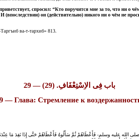
риветствует, спросил: “Кто поручится мне за то, что ни о чё
” И (впоследствии) он (действительно) никого ни о чём не про
Таргъиб ва-т-тархиб» 813.
29 — باب فِى الاِسْتِعْفَافِ. (29)
9 — Глава: Стремление к воздержанност
-صلى الله عليه وسلم- فَأَعْطَاهُمْ ثُمَّ سَأَلُوهُ فَأَعْطَاهُمْ حَتَّى إِذَا نَفِدَ مَا عِنْدَهُ قَ