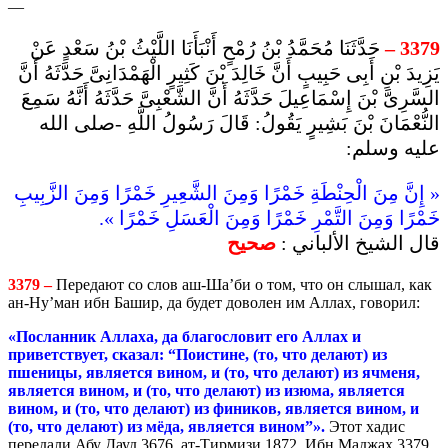
—
حَدَّثَنَا مُحَمَّدُ بْنُ رُمْحٍ أَنْبَأَنَا اللَّيْثُ بْنُ سَعْدٍ عَنْ
3379 –
يَزِيدَ بْنِ أَبِى حَبِيبٍ أَنَّ خَالِدَ بْنَ كَثِيرٍ الْهَمْدَانِىَّ حَدَّثَهُ أَنَّ
السَّرِىَّ بْنَ إِسْمَاعِيلَ حَدَّثَهُ أَنَّ الشَّعْبِىَّ حَدَّثَهُ أَنَّهُ سَمِعَ
النُّعْمَانَ بْنَ بَشِيرٍ يَقُولُ: قَالَ رَسُولُ اللَّهِ -صلى الله
عليه وسلم:
« إِنَّ مِنَ الْحِنْطَةِ خَمْرًا وَمِنَ الشَّعِيرِ خَمْرًا وَمِنَ الزَّبِيبِ
خَمْرًا وَمِنَ التَّمْرِ خَمْرًا وَمِنَ الْعَسَلِ خَمْرًا ».
قال الشيخ الألباني :
صحيح
3379 –
Передают со слов аш-Ша’би о том, что он слышал, как
ан-Ну’ман ибн Башир, да будет доволен им Аллах, говорил:
«Посланник Аллаха, да благословит его Аллах и
приветствует, сказал: “Поистине, (то, что делают) из
пшеницы, является вином, и (то, что делают) из ячменя,
является вином, и (то, что делают) из изюма, является
вином, и (то, что делают) из фиников, является вином, и
(то, что делают) из мёда, является вином”».
Этот хадис
передали Абу Дауд 3676, ат-Тирмизи 1872, Ибн Маджах 3379.