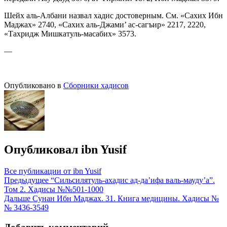
Шейх аль-Албани назвал хадис достоверным. См. «Сахих Ибн
Маджах» 2740, «Сахих аль-Джами’ ас-сагъир» 2217, 2220,
«Тахридж Мишкатуль-масабих» 3573.
—
Опубликовано в
Сборники хадисов
Опубликовал
ibn Yusif
Все публикации от ibn Yusif
Навигация
Предыдущее
“Сильсилятуль-ахадис ад-да’ифа валь-мауду’а”.
Том 2. Хадисы №№501-1000
по
Дальше
Сунан Ибн Маджах. 31. Книга медицины. Хадисы №
записям
№ 3436-3549