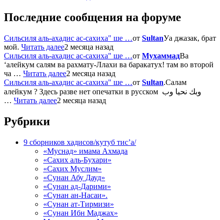
Последние сообщения на форуме
Сильсиля аль-ахадис ас-сахиха" ше …
от
Sultan
Уа джазак, брат
мой.
Читать далее
2 месяца назад
Сильсиля аль-ахадис ас-сахиха" ше …
от
Мухаммад
Ва
‘алейкум салям ва рахмату-Ллахи ва баракатух! там во второй
ча …
Читать далее
2 месяца назад
Сильсиля аль-ахадис ас-сахиха" ше …
от
Sultan
.Салам
алейкум ? Здесь разве нет опечатки в русском وبك نحيا وب
…
Читать далее
2 месяца назад
Рубрики
9 сборников хадисов/кутуб тис’а/
«Муснад» имама Ахмада
«Сахих аль-Бухари»
«Сахих Муслим»
«Сунан Абу Дауд»
«Сунан ад-Дарими»
«Сунан ан-Насаи».
«Сунан ат-Тирмизи»
«Сунан Ибн Маджах»