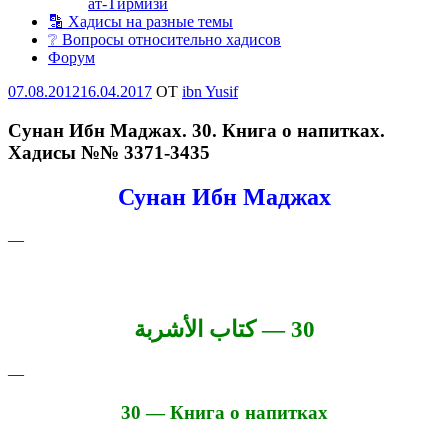
ат-Тирмизи
🔡 Хадисы на разные темы
❔ Вопросы относительно хадисов
Форум
Опубликовано
07.08.2012
16.04.2017
OT
ibn Yusif
Сунан Ибн Маджах. 30. Книга о напитках.
Хадисы №№ 3371-3435
Сунан Ибн Маджах
—
30 — كتاب الأشربة
—
30 — Книга о напитках