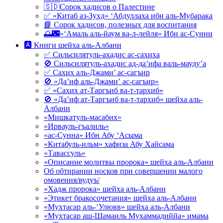
🇸🇩Сорок хадисов о Палестине
✅ «Китаб аз-Зухд» ‘Абдуллаха ибн аль-Мубарака
📘 Сорок хадисов, полезных для воспитания
🌅🌃«‘Амаль аль-йаум ва-л-лейля» Ибн ас-Сунни
🅰 Книги шейха аль-Албани
✅ Сильсилятуль-ахадис ас-сахиха
🚫 Сильсилятуль-ахадис ад-да’ифа валь-мауду’а
✅ Сахих аль-Джами’ ас-сагъир
🚫 «Да’иф аль-Джами’ ас-сагъир»
✅ «Сахих ат-Таргъиб ва-т-тархиб»
🚫 «Да’иф ат-Таргъиб ва-т-тархиб» шейха аль-
Албани
«Мишкатуль-масабих»
«Ирвауль-гъалиль»
«ас-Сунна» Ибн Абу ‘Асыма
«Китабуль-ильм» хафиза Абу Хайсама
«Тавассуль»
«Описание молитвы пророка» шейха аль-Албани
Об обтирании носков при совершении малого
омовения/вудуъ/
«Хадж пророка» шейха аль-Албани
«Этикет бракосочетания» шейха аль-Албани
«Мухтасар аль-‘Улювв» шейха аль-Албани
«Мухтасар аш-Шамаиль Мухаммадиййа» имама