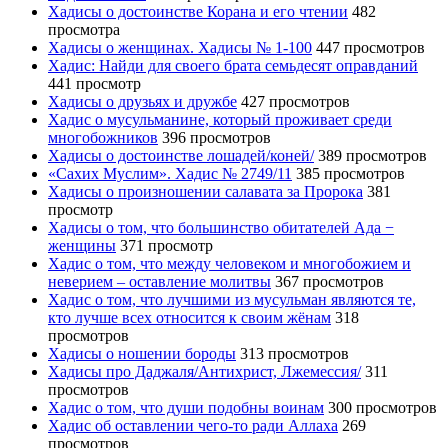
Хадисы о достоинстве Корана и его чтении
482
просмотра
Хадисы о женщинах. Хадисы № 1-100
447 просмотров
Хадис: Найди для своего брата семьдесят оправданий
441 просмотр
Хадисы о друзьях и дружбе
427 просмотров
Хадис о мусульманине, который проживает среди
многобожников
396 просмотров
Хадисы о достоинстве лошадей/коней/
389 просмотров
«Сахих Муслим». Хадис № 2749/11
385 просмотров
Хадисы о произношении салавата за Пророка
381
просмотр
Хадисы о том, что большинство обитателей Ада −
женщины
371 просмотр
Хадис о том, что между человеком и многобожием и
неверием – оставление молитвы
367 просмотров
Хадис о том, что лучшими из мусульман являются те,
кто лучше всех относится к своим жёнам
318
просмотров
Хадисы о ношении бороды
313 просмотров
Хадисы про Даджаля/Антихрист, Лжемессия/
311
просмотров
Хадис о том, что души подобны воинам
300 просмотров
Хадис об оставлении чего-то ради Аллаха
269
просмотров