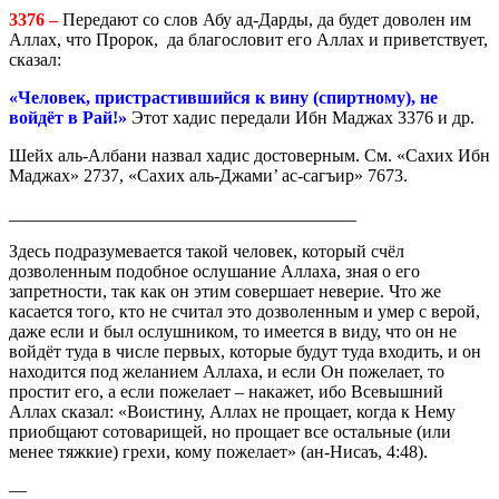
3376 –
Передают со слов Абу ад-Дарды, да будет доволен им
Аллах, что Пророк, да благословит его Аллах и приветствует,
ска­зал:
«Человек, пристрастившийся к вину (спиртному), не
войдёт в Рай!»
Этот хадис передали Ибн Маджах 3376 и др.
Шейх аль-Албани назвал хадис достоверным. См. «Сахих Ибн
Маджах» 2737, «Сахих аль-Джами’ ас-сагъир» 7673.
_______________________________________
Здесь подразумевается такой человек, который счёл
дозволенным подобное ослушание Аллаха, зная о его
запретности, так как он этим совершает неверие. Что же
касается того, кто не считал это дозволенным и умер с верой,
даже если и был ослушником, то имеется в виду, что он не
войдёт туда в числе первых, которые будут туда входить, и он
находится под желанием Аллаха, и если Он пожелает, то
простит его, а если пожелает – накажет, ибо Всевышний
Аллах сказал: «Воистину, Аллах не прощает, когда к Нему
приобщают сотоварищей, но прощает все остальные (или
менее тяжкие) грехи, кому пожелает» (ан-Нисаъ, 4:48).
—