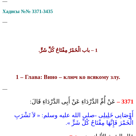
—
Хадисы №№ 3371-3435
—
– باب الْخَمْرُ مِفْتَاحُ كُلِّ شَرٍّ.
1
1 – Глава: Вино – ключ ко всякому злу.
—
عَنْ أُمِّ الدَّرْدَاءِ عَنْ أَبِى الدَّرْدَاءِ قَالَ:
3371 –
أَوْصَانِى خَلِيلِى -صلى الله عليه وسلم: « لاَ تَشْرَبِ
الْخَمْرَ فَإِنَّهَا مِفْتَاحُ كُلِّ شَرٍّ ».