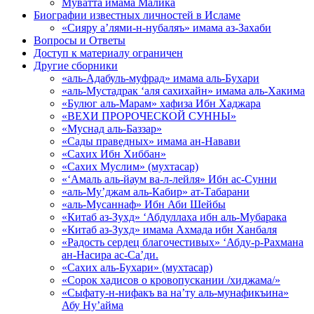
Муватта имама Малика
Биографии известных личностей в Исламе
«Сияру а’лями-н-нубаляъ» имама аз-Захаби
Вопросы и Ответы
Доступ к материалу ограничен
Другие сборники
«аль-Адабуль-муфрад» имама аль-Бухари
«аль-Мустадрак ‘аля сахихайн» имама аль-Хакима
«Булюг аль-Марам» хафиза Ибн Хаджара
«ВЕХИ ПРОРОЧЕСКОЙ СУННЫ»
«Муснад аль-Баззар»
«Сады праведных» имама ан-Навави
«Сахих Ибн Хиббан»
«Сахих Муслим» (мухтасар)
«‘Амаль аль-йаум ва-л-лейля» Ибн ас-Сунни
«аль-Му’джам аль-Кабир» ат-Табарани
«аль-Мусаннаф» Ибн Аби Шейбы
«Китаб аз-Зухд» ‘Абдуллаха ибн аль-Мубарака
«Китаб аз-Зухд» имама Ахмада ибн Ханбаля
«Радость сердец благочестивых» ‘Абду-р-Рахмана
ан-Насира ас-Са’ди.
«Сахих аль-Бухари» (мухтасар)
«Сорок хадисов о кровопускании /хиджама/»
«Сыфату-н-нифакъ ва на’ту аль-мунафикъина»
Абу Ну’айма