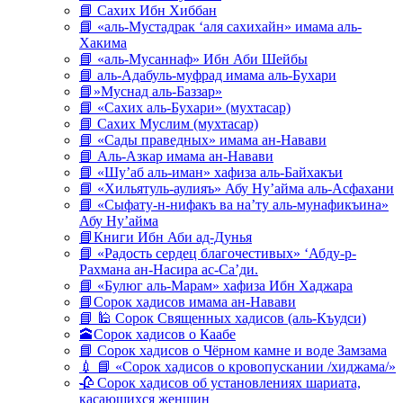
📘 Сахих Ибн Хиббан
📘 «аль-Мустадрак ‘аля сахихайн» имама аль-
Хакима
📘 «аль-Мусаннаф» Ибн Аби Шейбы
📘 аль-Адабуль-муфрад имама аль-Бухари
📘»Муснад аль-Баззар»
📘 «Сахих аль-Бухари» (мухтасар)
📘 Сахих Муслим (мухтасар)
📘 «Сады праведных» имама ан-Навави
📘 Аль-Азкар имама ан-Навави
📘 «Шу’аб аль-иман» хафиза аль-Байхакъи
📘 «Хильятуль-аулияъ» Абу Ну’айма аль-Асфахани
📘 «Сыфату-н-нифакъ ва на’ту аль-мунафикъина»
Абу Ну’айма
📘Книги Ибн Аби ад-Дунья
📘 «Радость сердец благочестивых» ‘Абду-р-
Рахмана ан-Насира ас-Са’ди.
📘 «Булюг аль-Марам» хафиза Ибн Хаджара
📘Сорок хадисов имама ан-Навави
📘 🕌 Сорок Священных хадисов (аль-Къудси)
🕋Сорок хадисов о Каабе
📘 Сорок хадисов о Чёрном камне и воде Замзама
💉 📘 «Сорок хадисов о кровопускании /хиджама/»
🥀 Сорок хадисов об установлениях шариата,
касающихся женщин