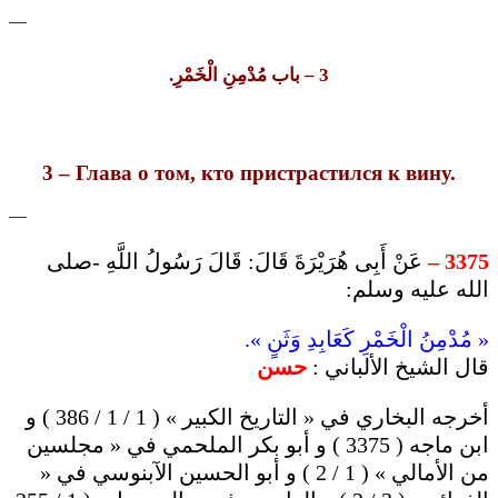
—
– باب مُدْمِنِ الْخَمْرِ.
3
3 – Глава о том, кто пристрастился к вину.
—
عَنْ أَبِى هُرَيْرَةَ قَالَ: قَالَ رَسُولُ اللَّهِ -صلى
3375 –
الله عليه وسلم:
« مُدْمِنُ الْخَمْرِ كَعَابِدِ وَثَنٍ ».
قال الشيخ الألباني :
حسن
أخرجه البخاري في « التاريخ الكبير » ( 1 / 1 / 386 ) و
ابن ماجه ( 3375 ) و أبو بكر الملحمي في « مجلسين
من الأمالي » ( 1 / 2 ) و أبو الحسين الآبنوسي في «