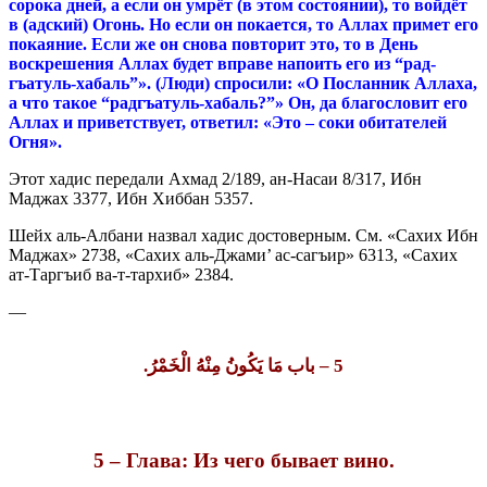
со­ро­ка дней, а ес­ли он ум­рёт (в этом состоянии), то войдёт
в (адский) Огонь. Но ес­ли он покается, то Аллах примет его
по­кая­ние. Ес­ли же он снова повторит это, то в День
воскрешения Ал­ла­х будет вправе напоить его из “рад­
гъатуль-ха­баль”». (Лю­ди) спро­си­ли: «О Посланник Аллаха,
а что та­кое “рад­гъатуль-ха­баль?”» Он,
да благословит его
Аллах и приветствует,
от­ве­тил: «Это – со­ки обитателей
Огня».
Этот хадис передали Ахмад 2/189, ан-Насаи 8/317, Ибн
Маджах 3377, Ибн Хиббан 5357.
Шейх аль-Албани назвал хадис достоверным. См. «Сахих Ибн
Маджах» 2738, «Сахих аль-Джами’ ас-сагъир» 6313, «Сахих
ат-Таргъиб ва-т-тархиб» 2384.
—
– باب مَا يَكُونُ مِنْهُ الْخَمْرُ.
5
5 – Глава: Из чего бывает вино.