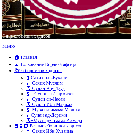
Энциклопедия хадисов
Перейти
Меню
к
содержимому
🏠 Главная
📖 Толкование Корана/тафсир/
📚9 сборников хадисов
📗Сахих аль-Бухари
📗 Сахих Муслим
📗 Сунан Абу Дауд
📗 «Сунан ат-Тирмизи»
📗 Сунан ан-Насаи
📗 Сунан Ибн Маджах
📗 Муватта имама Малика
📗Сунан ад-Дарими
📗»Муснад» имама Ахмада
📕📗📘 Разные сборники хадисов
📘 Сахих Ибн Хузайма