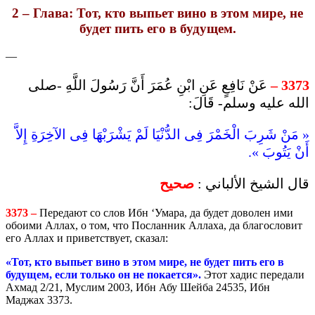
2 – Глава: Тот, кто выпьет вино в этом мире, не
будет пить его в будущем.
—
عَنْ نَافِعٍ عَنِ ابْنِ عُمَرَ أَنَّ رَسُولَ اللَّهِ -صلى
3373 –
الله عليه وسلم- قَالَ:
« مَنْ شَرِبَ الْخَمْرَ فِى الدُّنْيَا لَمْ يَشْرَبْهَا فِى الآخِرَةِ إِلاَّ
أَنْ يَتُوبَ ».
قال الشيخ الألباني :
صحيح
3373 –
Передают со слов Ибн ‘Умара, да будет доволен ими
обоими Аллах, о том, что Посланник Аллаха, да благословит
его Аллах и приветствует, сказал:
«Тот, кто выпьет вино в этом мире, не будет пить его в
будущем, если только он не покается».
Этот хадис передали
Ахмад 2/21, Муслим 2003, Ибн Абу Шейба 24535, Ибн
Маджах 3373.