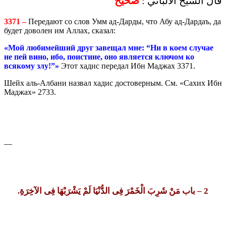
قال الشيخ الألباني :
صحيح
3371 –
Передают со слов Умм ад-Дарды, что Абу ад-Дардаъ, да
будет доволен им Аллах, сказал:
«Мой любимейший друг завещал мне: “Ни в коем случае
не пей вино, ибо, поистине, оно является ключом ко
всякому злу!”»
Этот хадис передал Ибн Маджах 3371.
Шейх аль-Албани назвал хадис достоверным. См. «Сахих Ибн
Маджах» 2733.
—
– باب مَنْ شَرِبَ الْخَمْرَ فِى الدُّنْيَا لَمْ يَشْرَبْهَا فِى الآخِرَةِ.
2