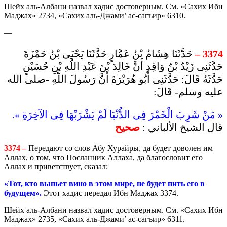
Шейх аль-Албани назвал хадис достоверным. См. «Сахих Ибн
Маджах» 2734, «Сахих аль-Джами’ ас-сагъир» 6310.
—
حَدَّثَنَا هِشَامُ بْنُ عَمَّارٍ حَدَّثَنَا يَحْيَى بْنُ حَمْزَةَ
3374 –
حَدَّثَنِى زَيْدُ بْنُ وَاقِدٍ أَنَّ خَالِدَ بْنَ عَبْدِ اللَّهِ بْنِ حُسَيْنٍ
حَدَّثَهُ قَالَ: حَدَّثَنِى أَبُو هُرَيْرَةَ أَنَّ رَسُولَ اللَّهِ -صلى الله
عليه وسلم- قَالَ:
« مَنْ شَرِبَ الْخَمْرَ فِى الدُّنْيَا لَمْ يَشْرَبْهَا فِى الآخِرَةِ ».
قال الشيخ الألباني :
صحيح
3374 –
Передают со слов Абу Хурайры, да будет доволен им
Аллах, о том, что Посланник Аллаха, да благословит его
Аллах и приветствует, сказал:
«Тот, кто выпьет вино в этом мире, не будет пить его в
будущем».
Этот хадис передал Ибн Маджах 3374.
Шейх аль-Албани назвал хадис достоверным. См. «Сахих Ибн
Маджах» 2735, «Сахих аль-Джами’ ас-сагъир» 6311.