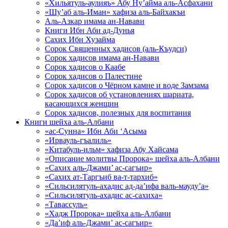
«Хильятуль-аулияъ» Абу Ну’айма аль-Асфахани
«Шу’аб аль-Иман» хафиза аль-Байхакъи
Аль-Азкар имама ан-Навави
Книги Ибн Аби ад-Дунья
Сахих Ибн Хузайма
Сорок Священных хадисов (аль-Къудси)
Сорок хадисов имама ан-Навави
Сорок хадисов о Каабе
Сорок хадисов о Палестине
Сорок хадисов о Чёрном камне и воде Замзама
Сорок хадисов об установлениях шариата,
касающихся женщин
Сорок хадисов, полезных для воспитания
Книги шейха аль-Албани
«ас-Сунна» Ибн Аби ‘Асыма
«Ирвауль-гъалиль»
«Китабуль-ильм» хафиза Абу Хайсама
«Описание молитвы Пророка» шейха аль-Албани
«Сахих аль-Джами’ ас-сагъир»
«Сахих ат-Таргъиб ва-т-тархиб»
«Сильсилятуль-ахадис ад-да’ифа валь-мауду’а»
«Сильсилятуль-ахадис ас-сахиха»
«Тавассуль»
«Хадж Пророка» шейха аль-Албани
«Да’иф аль-Джами’ ас-сагъир»