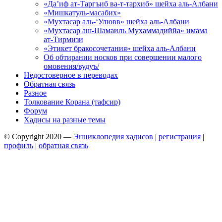
«Да’иф ат-Таргъиб ва-т-тархиб» шейха аль-Албани
«Мишкатуль-масабих»
«Мухтасар аль-‘Улювв» шейха аль-Албани
«Мухтасар аш-Шамаиль Мухаммадиййа» имама
ат-Тирмизи
«Этикет бракосочетания» шейха аль-Албани
Об обтирании носков при совершении малого
омовения/вудуъ/
Недостоверное в переводах
Обратная связь
Разное
Толкование Корана (тафсир)
Форум
Хадисы на разные темы
© Copyright 2020 —
Энциклопедия хадисов
|
регистрация
|
профиль
|
обратная связь
Wisteria Theme by
WPFriendship
⋅
Powered by
WordPress