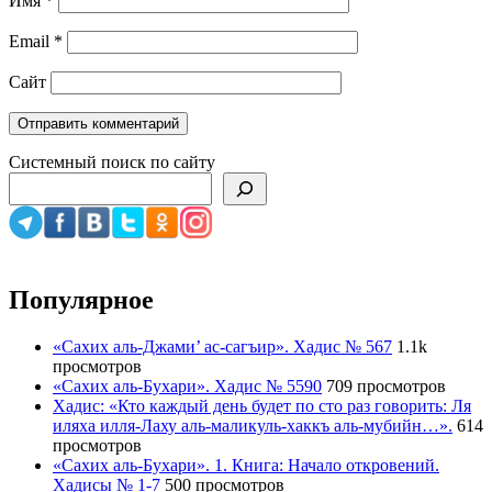
Имя
*
Email
*
Сайт
Системный поиск по сайту
Популярное
«Сахих аль-Джами’ ас-сагъир». Хадис № 567
1.1k
просмотров
«Сахих аль-Бухари». Хадис № 5590
709 просмотров
Хадис: «Кто каждый день будет по сто раз говорить: Ля
иляха илля-Лаху аль-маликуль-хаккъ аль-мубийн…».
614
просмотров
«Сахих аль-Бухари». 1. Книга: Начало откровений.
Хадисы № 1-7
500 просмотров