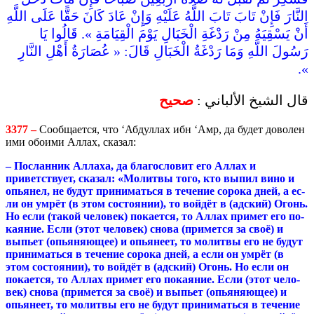
النَّارَ فَإِنْ تَابَ تَابَ اللَّهُ عَلَيْهِ وَإِنْ عَادَ كَانَ حَقًّا عَلَى اللَّهِ
أَنْ يَسْقِيَهُ مِنْ رَدْغَةِ الْخَبَالِ يَوْمَ الْقِيَامَةِ ». قَالُوا يَا
رَسُولَ اللَّهِ وَمَا رَدْغَةُ الْخَبَالِ قَالَ: « عُصَارَةُ أَهْلِ النَّارِ
».
قال الشيخ الألباني :
صحيح
3377 –
Сообщается, что ‘Абдуллах ибн ‘Амр, да будет доволен
ими обоими Аллах, сказал:
– Посланник Аллаха, да благословит его Аллах и
приветствует, ска­зал: «Мо­лит­вы то­го, кто выпил ви­но и
опь­я­не­л, не бу­дут при­ни­мать­ся в те­че­ние со­ро­ка дней, а ес­
ли он ум­рёт (в этом состоянии), то войдёт в (адский) Огонь.
Но ес­ли (та­кой че­ло­век) покается, то Аллах примет его по­
кая­ние. Ес­ли (этот че­ло­век) сно­ва (при­мет­ся за своё) и
выпьет (опьяняющее) и опьянеет, то мо­лит­вы его не бу­дут
при­ни­мать­ся в те­че­ние со­ро­ка дней, а ес­ли он ум­рёт (в
этом состоянии), то войдёт в (адский) Огонь. Но ес­ли он
покается, то Аллах примет его по­кая­ние. Ес­ли (этот че­ло­
век) сно­ва (при­мет­ся за своё) и выпьет (опьяняющее) и
опьянеет, то мо­лит­вы его не бу­дут при­ни­мать­ся в те­че­ние