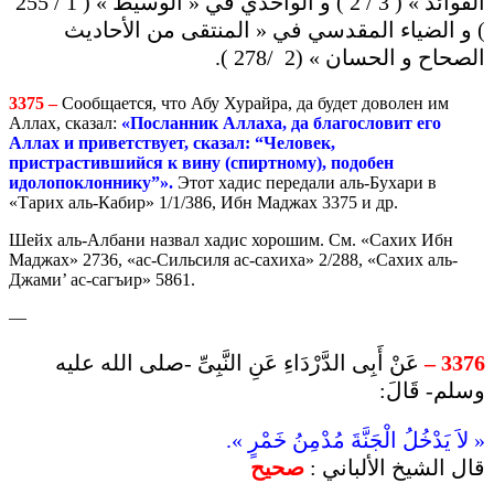
الفوائد » ( 3 / 2 ) و الواحدي في « الوسيط » ( 1 / 255
) و الضياء المقدسي في « المنتقى من الأحاديث
الصحاح و الحسان » (2 /278 ).
3375 –
Сообщается, что Абу Хурайра, да будет доволен им
Аллах, сказал:
«Посланник Аллаха, да благословит его
Аллах и приветствует, сказал: “Человек,
пристрастившийся к вину (спиртному), подобен
идолопоклоннику”».
Этот хадис передали аль-Бухари в
«Тарих аль-Кабир» 1/1/386, Ибн Маджах 3375 и др.
Шейх аль-Албани назвал хадис хорошим. См. «Сахих Ибн
Маджах» 2736, «ас-Сильсиля ас-сахиха» 2/288, «Сахих аль-
Джами’ ас-сагъир» 5861.
—
عَنْ أَبِى الدَّرْدَاءِ عَنِ النَّبِىِّ -صلى الله عليه
3376 –
وسلم- قَالَ:
« لاَ يَدْخُلُ الْجَنَّةَ مُدْمِنُ خَمْرٍ ».
قال الشيخ الألباني :
صحيح