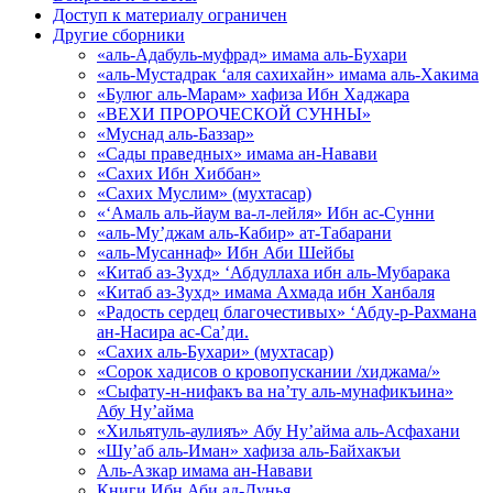
Доступ к материалу ограничен
Другие сборники
«аль-Адабуль-муфрад» имама аль-Бухари
«аль-Мустадрак ‘аля сахихайн» имама аль-Хакима
«Булюг аль-Марам» хафиза Ибн Хаджара
«ВЕХИ ПРОРОЧЕСКОЙ СУННЫ»
«Муснад аль-Баззар»
«Сады праведных» имама ан-Навави
«Сахих Ибн Хиббан»
«Сахих Муслим» (мухтасар)
«‘Амаль аль-йаум ва-л-лейля» Ибн ас-Сунни
«аль-Му’джам аль-Кабир» ат-Табарани
«аль-Мусаннаф» Ибн Аби Шейбы
«Китаб аз-Зухд» ‘Абдуллаха ибн аль-Мубарака
«Китаб аз-Зухд» имама Ахмада ибн Ханбаля
«Радость сердец благочестивых» ‘Абду-р-Рахмана
ан-Насира ас-Са’ди.
«Сахих аль-Бухари» (мухтасар)
«Сорок хадисов о кровопускании /хиджама/»
«Сыфату-н-нифакъ ва на’ту аль-мунафикъина»
Абу Ну’айма
«Хильятуль-аулияъ» Абу Ну’айма аль-Асфахани
«Шу’аб аль-Иман» хафиза аль-Байхакъи
Аль-Азкар имама ан-Навави
Книги Ибн Аби ад-Дунья