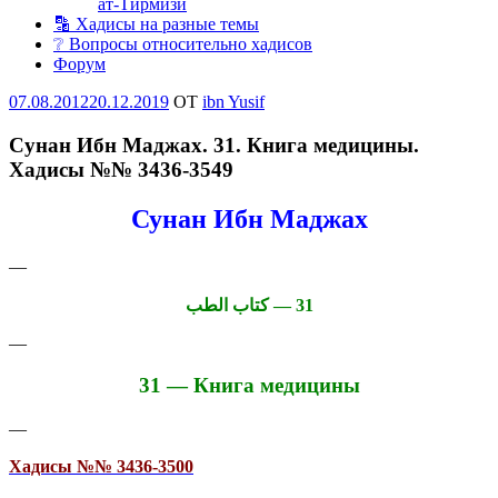
ат-Тирмизи
🔡 Хадисы на разные темы
❔ Вопросы относительно хадисов
Форум
Опубликовано
07.08.2012
20.12.2019
OT
ibn Yusif
Сунан Ибн Маджах. 31. Книга медицины.
Хадисы №№ 3436-3549
Сунан Ибн Маджах
—
31 — كتاب الطب
—
31 — Книга медицины
—
Хадисы №№ 3436-3500