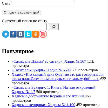
Сайт
Системный поиск по сайту
Популярное
«Сахих аль-Джами’ ас-сагъир». Хадис № 567
1.1k
просмотра
«Сахих аль-Бухари». Хадис № 5590
689 просмотров
Хадис: «Кто каждый день будет по сто раз говорить: Ля
иляха илля-Лаху аль-маликуль-хаккъ аль-мубийн…».
622
просмотра
«Сахих аль-Бухари». 1. Книга: Начало откровений.
Хадисы № 1-7
500 просмотров
Хадисы о достоинстве Корана и его чтении
468
просмотров
Хадисы о женщинах. Хадисы № 1-100
452 просмотра