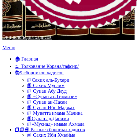
Энциклопедия хадисов
Перейти
Меню
к
содержимому
🏠 Главная
📖 Толкование Корана/тафсир/
📚9 сборников хадисов
📗Сахих аль-Бухари
📗 Сахих Муслим
📗 Сунан Абу Дауд
📗 «Сунан ат-Тирмизи»
📗 Сунан ан-Насаи
📗 Сунан Ибн Маджах
📗 Муватта имама Малика
📗Сунан ад-Дарими
📗»Муснад» имама Ахмада
📕📗📘 Разные сборники хадисов
📘 Сахих Ибн Хузайма