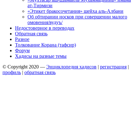
ат-Тирмизи
«Этикет бракосочетания» шейха аль-Албани
Об обтирании носков при совершении малого
омовения/вудуъ/
Недостоверное в переводах
Обратная связь
Разное
Толкование Корана (тафсир)
Форум
Хадисы на разные темы
© Copyright 2020 —
Энциклопедия хадисов
|
регистрация
|
профиль
|
обратная связь
Wisteria Theme by
WPFriendship
⋅
Powered by
WordPress