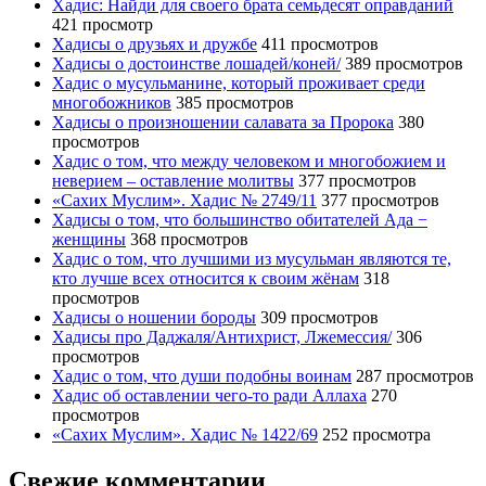
Хадис: Найди для своего брата семьдесят оправданий
421 просмотр
Хадисы о друзьях и дружбе
411 просмотров
Хадисы о достоинстве лошадей/коней/
389 просмотров
Хадис о мусульманине, который проживает среди
многобожников
385 просмотров
Хадисы о произношении салавата за Пророка
380
просмотров
Хадис о том, что между человеком и многобожием и
неверием – оставление молитвы
377 просмотров
«Сахих Муслим». Хадис № 2749/11
377 просмотров
Хадисы о том, что большинство обитателей Ада −
женщины
368 просмотров
Хадис о том, что лучшими из мусульман являются те,
кто лучше всех относится к своим жёнам
318
просмотров
Хадисы о ношении бороды
309 просмотров
Хадисы про Даджаля/Антихрист, Лжемессия/
306
просмотров
Хадис о том, что души подобны воинам
287 просмотров
Хадис об оставлении чего-то ради Аллаха
270
просмотров
«Сахих Муслим». Хадис № 1422/69
252 просмотра
Свежие комментарии