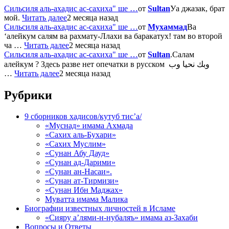
Сильсиля аль-ахадис ас-сахиха" ше …
от
Sultan
Уа джазак, брат
мой.
Читать далее
2 месяца назад
Сильсиля аль-ахадис ас-сахиха" ше …
от
Мухаммад
Ва
‘алейкум салям ва рахмату-Ллахи ва баракатух! там во второй
ча …
Читать далее
2 месяца назад
Сильсиля аль-ахадис ас-сахиха" ше …
от
Sultan
.Салам
алейкум ? Здесь разве нет опечатки в русском وبك نحيا وب
…
Читать далее
2 месяца назад
Рубрики
9 сборников хадисов/кутуб тис’а/
«Муснад» имама Ахмада
«Сахих аль-Бухари»
«Сахих Муслим»
«Сунан Абу Дауд»
«Сунан ад-Дарими»
«Сунан ан-Насаи».
«Сунан ат-Тирмизи»
«Сунан Ибн Маджах»
Муватта имама Малика
Биографии известных личностей в Исламе
«Сияру а’лями-н-нубаляъ» имама аз-Захаби
Вопросы и Ответы