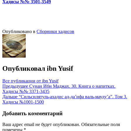
Хадисы №№ 3501-3549
Опубликовано в
Сборники хадисов
Опубликовал
ibn Yusif
Все публикации от ibn Yusif
Навигация
Предыдущее
Сунан Ибн Маджах. 30. Книга о напитках.
Хадисы №№ 3371-3435
по
Дальше
“Сильсилятуль-ахадис ад-да’ифа валь-мауду’а”. Том 3.
записям
Хадисы №1001-1500
Добавить комментарий
Ваш адрес email не будет опубликован.
Обязательные поля
помечены
*