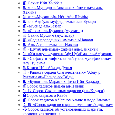
📘 Сахих Ибн Хиббан
📘 «аль-Мустадрак ‘аля сахихайн» имама аль-
Хакима
📘 «аль-Мусаннаф» Ибн Аби Шейбы
📘 аль-Адабуль-муфрад имама аль-Бухари
📘»Муснад аль-Баззар»
📘 «Сахих аль-Бухари» (мухтасар)
📘 Сахих Муслим (мухтасар)
📘 «Сады праведных» имама ан-Навави
📘 Аль-Азкар имама ан-Навави
📘 «Шу’аб аль-иман» хафиза аль-Байхакъи
📘 «Хильятуль-аулияъ» Абу Ну’айма аль-Асфахани
📘 «Сыфату-н-нифакъ ва на’ту аль-мунафикъина»
Абу Ну’айма
📘Книги Ибн Аби ад-Дунья
📘 «Радость сердец благочестивых» ‘Абду-р-
Рахмана ан-Насира ас-Са’ди.
📘 «Булюг аль-Марам» хафиза Ибн Хаджара
📘Сорок хадисов имама ан-Навави
📘 🕌 Сорок Священных хадисов (аль-Къудси)
🕋Сорок хадисов о Каабе
📘 Сорок хадисов о Чёрном камне и воде Замзама
💉 📘 «Сорок хадисов о кровопускании /хиджама/»
🥀 Сорок хадисов об установлениях шариата,
касающихся женщин