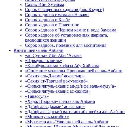
Сахих Ибн Хузайма
Сорок Священных хадисов (аль-Къудси)
Сорок хадисов имама ан-Навави
Сорок хадисов о Каабе
Сорок хадисов о Палестине
Сорок хадисов о Чёрном камне и воде Замзама
Сорок хадисов об установлениях шариата,
касающихся женщин
Сорок хадисов, полезных для воспитания
Книги шейха аль-Албани
«ас-Сунна» Ибн Аби ‘Асыма
«Ирвауль-гъалиль»
«Китабуль-ильм» хафиза Абу Хайсама
«Описание молитвы Пророка» шейха аль-Албани
«Сахих аль-Джами’ ас-сагъир»
«Сахих ат-Таргъиб ва-т-тархиб»
«Сильсилятуль-ахадис ад-да’ифа валь-мауду’а»
«Сильсилятуль-ахадис ас-сахиха»
«Тавассуль»
«Хадж Пророка» шейха аль-Албани
«Да’иф аль-Джами’ ас-сагъир»
«Да’иф ат-Таргъиб ва-т-тархиб» шейха аль-Албани
«Мишкатуль-масабих»
«Мухтасар аль-‘Улювв» шейха аль-Албани
«Мухтасар аш-Шамаиль Мухаммадиййа» имама