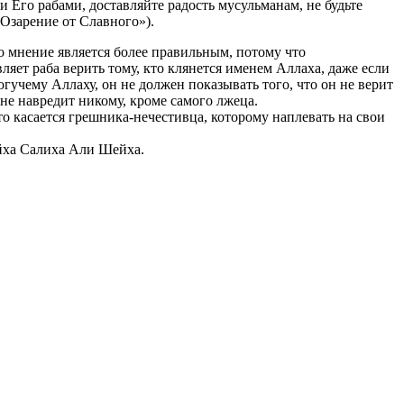
Его рабами, доставляйте радость мусульманам, не будьте
Озарение от Славного»).
то мнение является более правильным, потому что
яет раба верить тому, кто клянется именем Аллаха, даже если
огучему Аллаху, он не должен показывать того, что он не верит
не навредит никому, кроме самого лжеца.
Что касается грешника-нечестивца, которому наплевать на свои
ейха Салиха Али Шейха.