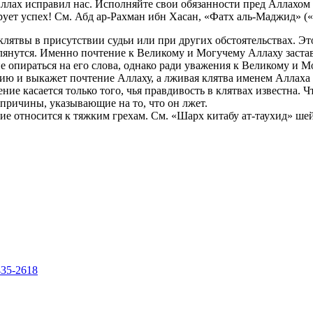
ах исправил нас. Исполняйте свои обязанности пред Аллахом и 
рует успех! См. Абд ар-Рахман ибн Хасан, «Фатх аль-Маджид» («
о клятвы в присутствии судьи или при других обстоятельствах. Э
лянутся. Именно почтение к Великому и Могучему Аллаху заставл
не опираться на его слова, однако ради уважения к Великому и М
ю и выкажет почтение Аллаху, а лживая клятва именем Аллаха 
ние касается только того, чья правдивость в клятвах известна. 
е причины, указывающие на то, что он лжет.
твие относится к тяжким грехам. См. «Шарх китабу ат-таухид» ш
435-2618