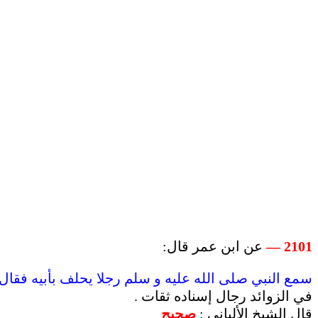
عن ابن عمر قال:
2101 —
سمع النبي صلى الله عليه و سلم رجلا يحلف بأبيه فقال )
في الزوائد رجال إسناده ثقات .
قال الشيخ الألباني :
صحيح