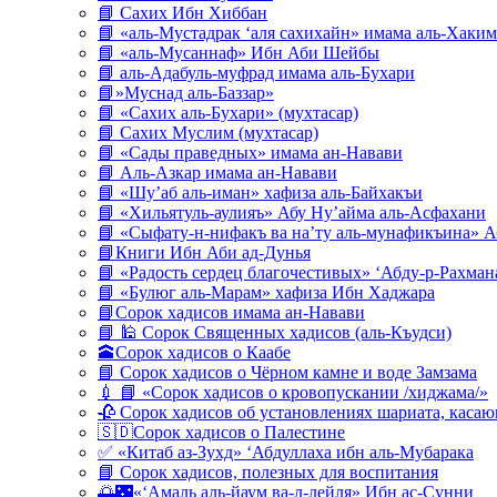
📘 Сахих Ибн Хиббан
📘 «аль-Мустадрак ‘аля сахихайн» имама аль-Хаким
📘 «аль-Мусаннаф» Ибн Аби Шейбы
📘 аль-Адабуль-муфрад имама аль-Бухари
📘»Муснад аль-Баззар»
📘 «Сахих аль-Бухари» (мухтасар)
📘 Сахих Муслим (мухтасар)
📘 «Сады праведных» имама ан-Навави
📘 Аль-Азкар имама ан-Навави
📘 «Шу’аб аль-иман» хафиза аль-Байхакъи
📘 «Хильятуль-аулияъ» Абу Ну’айма аль-Асфахани
📘 «Сыфату-н-нифакъ ва на’ту аль-мунафикъина» А
📘Книги Ибн Аби ад-Дунья
📘 «Радость сердец благочестивых» ‘Абду-р-Рахман
📘 «Булюг аль-Марам» хафиза Ибн Хаджара
📘Сорок хадисов имама ан-Навави
📘 🕌 Сорок Священных хадисов (аль-Къудси)
🕋Сорок хадисов о Каабе
📘 Сорок хадисов о Чёрном камне и воде Замзама
💉 📘 «Сорок хадисов о кровопускании /хиджама/»
🥀 Сорок хадисов об установлениях шариата, кас
🇸🇩Сорок хадисов о Палестине
✅ «Китаб аз-Зухд» ‘Абдуллаха ибн аль-Мубарака
📘 Сорок хадисов, полезных для воспитания
🌅🌃«‘Амаль аль-йаум ва-л-лейля» Ибн ас-Сунни