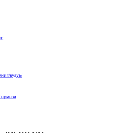
ни
ния/вудуъ/
Тирмизи