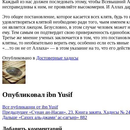
Каждый из нас должен последовать этому, чтобы Всевышний Алл
несправедливы к ним, не проявляйте высокомерия. И Аллах да
Это общее постановление, которое касается всех клятв, будь т
удовлетворяться клятвой необходимо ради того, чьим именем к
он является лжецом. Безусловно, в этом случае человек может 
ему. Тем самым он подтвердит свою приверженность единобожи
Третье же мнение ученых заключается в том, что это постановле
клятвы, то необязательно верить ему, особенно если есть явны
«…то он не от Аллаха» — в этом указание на то, что его дейс
Опубликовано в
Достоверные хадисы
Опубликовал
ibn Yusif
Все публикации от ibn Yusif
Навигация
Предыдущее
«Сунан ан-Насаи». 23. Книга закята. Хадисы № 2
Дальше
«Сахих аль-джами’ ас-сагъир» 882
по
записям
Добавить комментарий