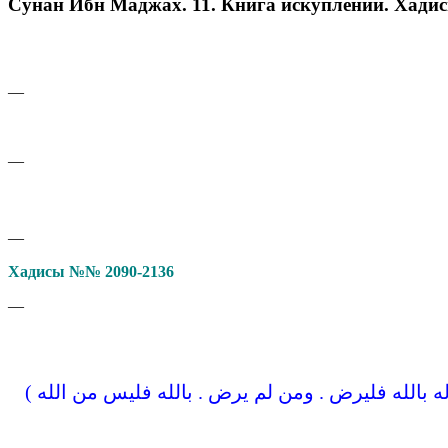
Сунан Ибн Маджах. 11. Книга искуплений. Хади
—
—
—
Хадисы №№ 2090-2136
—
 له بالله فليرض . ومن لم يرض . بالله فليس من الله