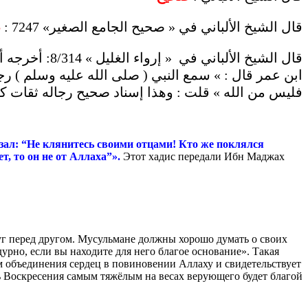
قال الشيخ الألباني في « صحيح الجامع الصغير» 7247 :
ص
ابن عمر قال : » سمع النبي ( صلى الله عليه وسلم ) رجل
فليس من الله » قلت : وهذا إسناد صحيح رجاله ثقات كما ق ) .
азал: “Не клянитесь своими отцами! Кто же поклялся
т, то он не от Аллаха”».
Этот хадис передали Ибн Маджах
руг перед другом. Мусульмане должны хорошо думать о своих
дурно, если вы находите для него благое основание». Такая
ам объединения сердец в повиновении Аллаху и свидетельствует
ень Воскресения самым тяжёлым на весах верующего будет благой