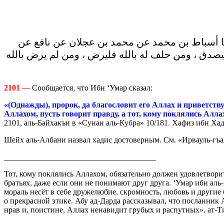
21 ) : حدثنا محمد بن إسماعيل بن سمرة ثنا أسباط بن محمد عن محمد بن عجلان عن نافع عن
 فليصدق ، ومن حلف له بالله فليرض ، ومن لم يرض بالله
2101 —
Сообщается, что Ибн ‘Умар сказал:
«(Однажды), пророк, да благословит его Аллах и приветств
Аллахом, пусть говорит правду, а тот, кому поклялись Аллах
2101, аль-Байхакъи в «Сунан аль-Кубра» 10/181. Хафиз ибн Ха
Шейх аль-Албани назвал хадис достоверным. См. «Ирвауль-гъа
______________________________________
Тот, кому поклялись Аллахом, обязательно должен удовлетвори
братьях, даже если они не понимают друг друга. ‘Умар ибн аль
мораль несёт в себе дружелюбие, скромность, любовь и другие
о прекрасной этике. Абу ад-Дарда рассказывал, что посланник 
нрав и, поистине, Аллах ненавидит грубых и распутных». ат-