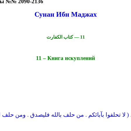
сы №№ 2090-2136
Сунан Ибн Маджах
11 — كتاب الكفارت
11 – Книга искуплений
 ( لا تحلفوا بآبائكم . من حلف بالله فليصدق . ومن حلف