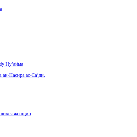
а
бу Ну’айма
а ан-Насира ас-Са’ди.
ающихся женщин