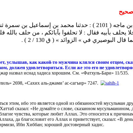
حيح
قال الشيخ الألباني في « إرواء الغليل » 8/314: أخرجه أبن ماجه ( 01
ا يحلف بأبيه فقال : لا تحلفوا بآبائكم ، من حلف بالله
ال البوصيري في » الزوائد » ( ق 130 / 2
ует, услышав, как какой-то мужчина клялся своим отцом, ск
ом, должен удовлетвориться. Если же это его не удовлетворяе
джар назвал иснад хадиса хорошим. См. «Фатхуль-Бари» 11/535.
лиль» 2698, «Сахих аль-джами’ ас-сагъир» 7247.
ться этим, ибо это является одной из обязанностей мусульман д
-Хаттаб сказал: «Не думайте о слове, сказанном мусульманином, 
 благие чувства, которые любит Аллах. Это относится к причин
Аллаха, да благословит его Аллах и приветствует, сказал: «В д
Тирмизи, Ибн Хиббан; хороший достоверный хадис.