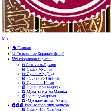
Энциклопедия хадисов
Перейти
Меню
к
содержимому
🏠 Главная
📖 Толкование Корана/тафсир/
📚9 сборников хадисов
📗Сахих аль-Бухари
📗 Сахих Муслим
📗 Сунан Абу Дауд
📗 «Сунан ат-Тирмизи»
📗 Сунан ан-Насаи
📗 Сунан Ибн Маджах
📗 Муватта имама Малика
📗Сунан ад-Дарими
📗»Муснад» имама Ахмада
📕📗📘 Разные сборники хадисов
📘 Сахих Ибн Хузайма