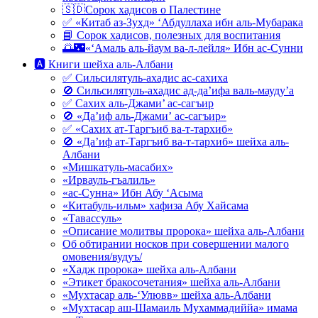
🇸🇩Сорок хадисов о Палестине
✅ «Китаб аз-Зухд» ‘Абдуллаха ибн аль-Мубарака
📘 Сорок хадисов, полезных для воспитания
🌅🌃«‘Амаль аль-йаум ва-л-лейля» Ибн ас-Сунни
🅰 Книги шейха аль-Албани
✅ Сильсилятуль-ахадис ас-сахиха
🚫 Сильсилятуль-ахадис ад-да’ифа валь-мауду’а
✅ Сахих аль-Джами’ ас-сагъир
🚫 «Да’иф аль-Джами’ ас-сагъир»
✅ «Сахих ат-Таргъиб ва-т-тархиб»
🚫 «Да’иф ат-Таргъиб ва-т-тархиб» шейха аль-
Албани
«Мишкатуль-масабих»
«Ирвауль-гъалиль»
«ас-Сунна» Ибн Абу ‘Асыма
«Китабуль-ильм» хафиза Абу Хайсама
«Тавассуль»
«Описание молитвы пророка» шейха аль-Албани
Об обтирании носков при совершении малого
омовения/вудуъ/
«Хадж пророка» шейха аль-Албани
«Этикет бракосочетания» шейха аль-Албани
«Мухтасар аль-‘Улювв» шейха аль-Албани
«Мухтасар аш-Шамаиль Мухаммадиййа» имама