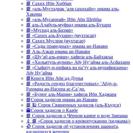
📘 Сахих Ибн Хиббан
📘 «аль-Мустадрак ‘аля сахихайн» имама аль-
Хакима
📘 «аль-Мусаннаф» Ибн Аби Шейбы
📘 аль-Адабуль-муфрад имама аль-Бухари
📘»Муснад аль-Баззар»
📘 «Сахих аль-Бухари» (мухтасар)
📘 Сахих Муслим (мухтасар)
📘 «Сады праведных» имама ан-Навави
📘 Аль-Азкар имама ан-Навави
📘 «Шу’аб аль-иман» хафиза аль-Байхакъи
📘 «Хильятуль-аулияъ» Абу Ну’айма аль-Асфахани
📘 «Сыфату-н-нифакъ ва на’ту аль-мунафикъина»
Абу Ну’айма
📘Книги Ибн Аби ад-Дунья
📘 «Радость сердец благочестивых» ‘Абду-р-
Рахмана ан-Насира ас-Са’ди.
📘 «Булюг аль-Марам» хафиза Ибн Хаджара
📘Сорок хадисов имама ан-Навави
📘 🕌 Сорок Священных хадисов (аль-Къудси)
🕋Сорок хадисов о Каабе
📘 Сорок хадисов о Чёрном камне и воде Замзама
💉 📘 «Сорок хадисов о кровопускании /хиджама/»
🥀 Сорок хадисов об установлениях шариата,
касающихся женщин