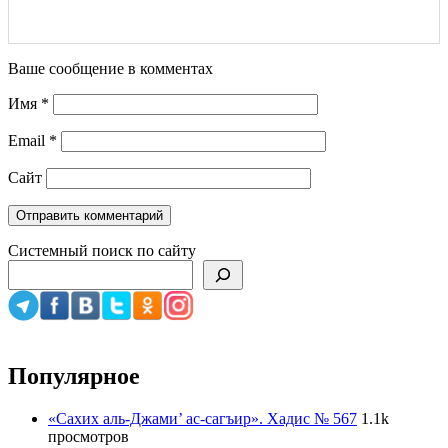
Ваше сообщение в комментах
Имя
*
Email
*
Сайт
Системный поиск по сайту
Популярное
«Сахих аль-Джами’ ас-сагъир». Хадис № 567
1.1k
просмотров