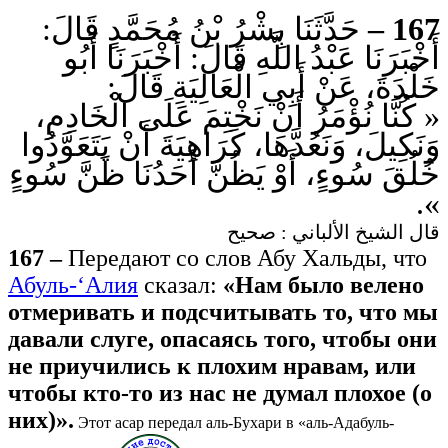
حَدَّثَنَا بِشْرُ بْنُ مُحَمَّدٍ قَالَ:
167 –
أَخْبَرَنَا عَبْدُ اللَّهِ قَالَ: أَخْبَرَنَا أَبُو
خَلْدَةَ، عَنْ أَبِي الْعَالِيَةِ قَالَ:
« كُنَّا نُؤْمَرُ أَنْ نَخْتِمَ عَلَى الْخَادِمِ،
وَنَكِيلَ، وَنَعُدَّهَا، كَرَاهِيَةَ أَنْ يَتَعَوَّدُوا
خُلُقَ سُوءٍ، أَوْ يَظُنَّ أَحَدُنَا ظَنَّ سُوءٍ
».
قال الشيخ الألباني : صحيح
167 –
Передают со слов Абу Хальды, что
Абуль-‘Алия
сказал:
«Нам было велено
отмеривать и подсчитывать то, что мы
давали слуге, опасаясь того, чтобы они
не приучились к плохим нравам, или
чтобы кто-то из нас не думал плохое (о
них)».
Этот асар передал аль-Бухари в «аль-Адабуль-