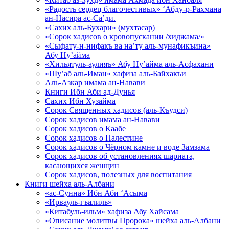
«Радость сердец благочестивых» ‘Абду-р-Рахмана
ан-Насира ас-Са’ди.
«Сахих аль-Бухари» (мухтасар)
«Сорок хадисов о кровопускании /хиджама/»
«Сыфату-н-нифакъ ва на’ту аль-мунафикъина»
Абу Ну’айма
«Хильятуль-аулияъ» Абу Ну’айма аль-Асфахани
«Шу’аб аль-Иман» хафиза аль-Байхакъи
Аль-Азкар имама ан-Навави
Книги Ибн Аби ад-Дунья
Сахих Ибн Хузайма
Сорок Священных хадисов (аль-Къудси)
Сорок хадисов имама ан-Навави
Сорок хадисов о Каабе
Сорок хадисов о Палестине
Сорок хадисов о Чёрном камне и воде Замзама
Сорок хадисов об установлениях шариата,
касающихся женщин
Сорок хадисов, полезных для воспитания
Книги шейха аль-Албани
«ас-Сунна» Ибн Аби ‘Асыма
«Ирвауль-гъалиль»
«Китабуль-ильм» хафиза Абу Хайсама
«Описание молитвы Пророка» шейха аль-Албани