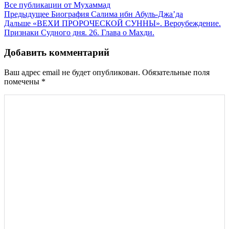
Все публикации от Мухаммад
Навигация
Предыдущее
Биография Салима ибн Абуль-Джа’да
Дальше
«ВЕХИ ПРОРОЧЕСКОЙ СУННЫ». Вероубеждение.
по
Признаки Судного дня. 26. Глава о Махди.
записям
Добавить комментарий
Ваш адрес email не будет опубликован.
Обязательные поля
помечены
*