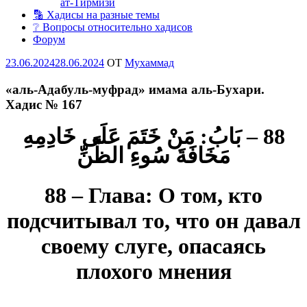
ат-Тирмизи
🔡 Хадисы на разные темы
❔ Вопросы относительно хадисов
Форум
Опубликовано
23.06.2024
28.06.2024
OT
Мухаммад
«аль-Адабуль-муфрад» имама аль-Бухари.
Хадис № 167
88 – بَابُ: مَنْ خَتَمَ عَلَى خَادِمِهِ
مَخَافَةَ سُوءِ الظَّنِّ
88 – Глава: О том, кто
подсчитывал то, что он давал
своему слуге, опасаясь
плохого мнения