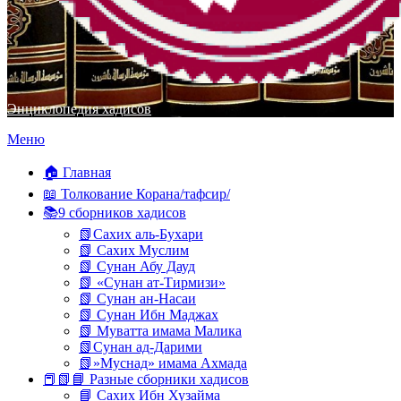
Энциклопедия хадисов
Перейти
Меню
к
содержимому
🏠 Главная
📖 Толкование Корана/тафсир/
📚9 сборников хадисов
📗Сахих аль-Бухари
📗 Сахих Муслим
📗 Сунан Абу Дауд
📗 «Сунан ат-Тирмизи»
📗 Сунан ан-Насаи
📗 Сунан Ибн Маджах
📗 Муватта имама Малика
📗Сунан ад-Дарими
📗»Муснад» имама Ахмада
📕📗📘 Разные сборники хадисов
📘 Сахих Ибн Хузайма