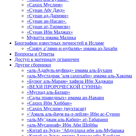
«Сахих Муслим»
«Сунан Абу Дауд»
«Сунан ад-Дарими»
«Сунан ан-Насаи».
«Сунан ат-Тирмизи»
«Сунан Ибн Маджах»
Муватта имама Малика
Биографии известных личностей в Исламе
«Сияру а’лями-н-нубаляъ» имама аз-Захаби
Вопросы и Ответы
Доступ к материалу ограничен
Другие сборники
«аль-Адабуль-муфрад» имама аль-Бухари
«аль-Мустадрак ‘аля сахихайн» имама аль-Хакима
«Булюг аль-Марам» хафиза Ибн Хаджара
«ВЕХИ ПРОРОЧЕСКОЙ СУННЫ»
«Муснад аль-Баззар»
«Сады праведных» имама ан-Навави
«Сахих Ибн Хиббан»
«Сахих Муслим» (мухтасар)
«‘Амаль аль-йаум ва-л-лейля» Ибн ас-Сунни
«аль-Му’джам аль-Кабир» ат-Табарани
«аль-Мусаннаф» Ибн Аби Шейбы
«Китаб аз-Зухд» ‘Абдуллаха ибн аль-Мубарака
«Китаб аз-Зухд» имама Ахмада ибн Ханбаля