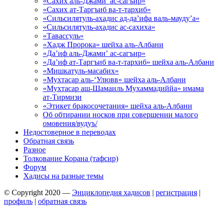
«Сахих аль-Джами’ ас-сагъир»
«Сахих ат-Таргъиб ва-т-тархиб»
«Сильсилятуль-ахадис ад-да’ифа валь-мауду’а»
«Сильсилятуль-ахадис ас-сахиха»
«Тавассуль»
«Хадж Пророка» шейха аль-Албани
«Да’иф аль-Джами’ ас-сагъир»
«Да’иф ат-Таргъиб ва-т-тархиб» шейха аль-Албани
«Мишкатуль-масабих»
«Мухтасар аль-‘Улювв» шейха аль-Албани
«Мухтасар аш-Шамаиль Мухаммадиййа» имама
ат-Тирмизи
«Этикет бракосочетания» шейха аль-Албани
Об обтирании носков при совершении малого
омовения/вудуъ/
Недостоверное в переводах
Обратная связь
Разное
Толкование Корана (тафсир)
Форум
Хадисы на разные темы
© Copyright 2020 —
Энциклопедия хадисов
|
регистрация
|
профиль
|
обратная связь
Wisteria Theme by
WPFriendship
⋅
Powered by
WordPress