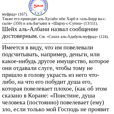
муфрад» (167).
Также его приводят аль-Хусайн ибн Харб в «аль-Бирр ва-с-
сыля» (350) и аль-Багъави в «Шарху-с-Сунна» (13/111).
Шейх аль-Албани назвал сообщение
достоверным.
См. «Сахих аль-Адабуль-муфрад» (124).
___________________________________
Имеется в виду, что им повелевали
подсчитывать, например, деньги, или
какое-нибудь другое имущество, которое
они отдавали слуге, чтобы тому не
пришло в голову украсть из него что-
либо, на что его побудит душа его,
которая повелевает плохое, (как об этом
сказано в Коране: «Поистине, душа
человека (постоянно) повелевает (ему)
зло, если только мой Господь не проявит