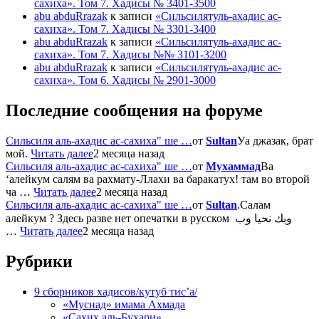
сахиха». Том 7. Хадисы № 3401-3500
abu abduRrazak
к записи
«Сильсилятуль-ахадис ас-
сахиха». Том 7. Хадисы № 3301-3400
abu abduRrazak
к записи
«Сильсилятуль-ахадис ас-
сахиха». Том 7. Хадисы №№ 3101-3200
abu abduRrazak
к записи
«Сильсилятуль-ахадис ас-
сахиха». Том 6. Хадисы № 2901-3000
Последние сообщения на форуме
Сильсиля аль-ахадис ас-сахиха" ше …
от
Sultan
Уа джазак, брат
мой.
Читать далее
2 месяца назад
Сильсиля аль-ахадис ас-сахиха" ше …
от
Мухаммад
Ва
‘алейкум салям ва рахмату-Ллахи ва баракатух! там во второй
ча …
Читать далее
2 месяца назад
Сильсиля аль-ахадис ас-сахиха" ше …
от
Sultan
.Салам
алейкум ? Здесь разве нет опечатки в русском وبك نحيا وب
…
Читать далее
2 месяца назад
Рубрики
9 сборников хадисов/кутуб тис’а/
«Муснад» имама Ахмада
«Сахих аль-Бухари»