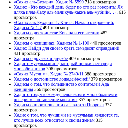
«Сахих аль-Бухари». Хадис № 5590
718 просмотров
Хадис: «Кто каждый день будет по сто раз говорить: Ля
иляха илля-Лаху аль-маликуль-хаккъ аль-мубийн…».
615
просмотров
«Сахих аль-Бухари». 1. Книга: Начало откровений.
Хадисы № 1-7
491 просмотр
Хадисы о достоинстве Корана и его чтении
482
просмотра
Хадисы о женщинах. Хадисы № 1-100
440 просмотров
Хадис: Найди для своего брата семьдесят оправданий
431 просмотр
Хадисы о друзьях и дружбе
409 просмотров
Хадис о мусульманине, который проживает среди
многобожников
396 просмотров
«Сахих Муслим». Хадис № 2749/11
388 просмотров
Хадисы о достоинстве лошадей/коней/
379 просмотров
Хадисы о том, что большинство обитателей Ада −
женщины
366 просмотров
Хадис о том, что между человеком и многобожием и
неверием – оставление молитвы
357 просмотров
Хадисы о произношении салавата за Пророка
337
просмотров
Хадис о том, что лучшими из мусульман являются те,
кто лучше всех относится к своим жёнам
315
просмотров