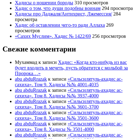
Хадисы о ношении бороды
310 просмотров
Хадис о том, что души подобны воинам
294 просмотра
Хадисы про Даджаля/Антихрист, Лжемессия/
284
просмотра
Хадис об оставлении чего-то ради Аллаха
269
просмотров
«Сахих Муслим». Хадис № 1422/69
256 просмотров
Свежие комментарии
Мухаммад
к записи
Хадис: «Когда кто-нибудь из вас
будет входить в мечеть, пусть обратится с мольбой за
Пророка…»
abu abduRrazak
к записи
«Сильсилятуль-ахадис ас-
сахиха». Том 9. Хадисы №№ 4001-4035
abu abduRrazak
к записи
«Сильсилятуль-ахадис ас-
сахиха». Том 8. Хадисы №№ 3937-4000
abu abduRrazak
к записи
«Сильсилятуль-ахадис ас-
сахиха». Том 8. Хадисы №№ 3601-3700
abu abduRrazak
к записи
«Сильсилятуль-ахадис ас-
сахиха». Том 8. Хадисы №№ 3501-3600
abu abduRrazak
к записи
«Сильсилятуль-ахадис ас-
сахиха». Том 8. Хадисы № 3501-4000
abu abduRrazak
к записи
«Сильсилятуль-ахадис ас-