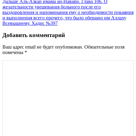
Дальше
Аль-Азкар имама ан-Навави. Глава 106. О
по
желательности увещевания больного после его
записям
выздоровления и напоминания ему о необходимости покаяния
и выполнения всего прочего, что было обещано им Аллаху
Всевышнему. Хадис №397
Добавить комментарий
Ваш адрес email не будет опубликован.
Обязательные поля
помечены
*