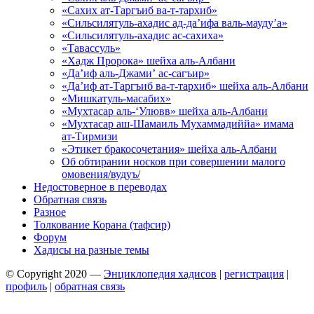
«Сахих ат-Таргъиб ва-т-тархиб»
«Сильсилятуль-ахадис ад-да’ифа валь-мауду’а»
«Сильсилятуль-ахадис ас-сахиха»
«Тавассуль»
«Хадж Пророка» шейха аль-Албани
«Да’иф аль-Джами’ ас-сагъир»
«Да’иф ат-Таргъиб ва-т-тархиб» шейха аль-Албани
«Мишкатуль-масабих»
«Мухтасар аль-‘Улювв» шейха аль-Албани
«Мухтасар аш-Шамаиль Мухаммадиййа» имама
ат-Тирмизи
«Этикет бракосочетания» шейха аль-Албани
Об обтирании носков при совершении малого
омовения/вудуъ/
Недостоверное в переводах
Обратная связь
Разное
Толкование Корана (тафсир)
Форум
Хадисы на разные темы
© Copyright 2020 —
Энциклопедия хадисов
|
регистрация
|
профиль
|
обратная связь
Wisteria Theme by
WPFriendship
⋅
Powered by
WordPress