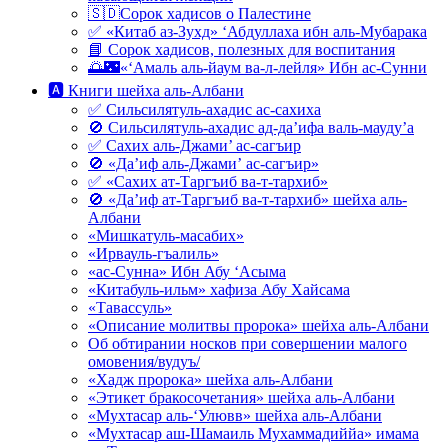
🇸🇩Сорок хадисов о Палестине
✅ «Китаб аз-Зухд» ‘Абдуллаха ибн аль-Мубарака
📘 Сорок хадисов, полезных для воспитания
🌅🌃«‘Амаль аль-йаум ва-л-лейля» Ибн ас-Сунни
🅰 Книги шейха аль-Албани
✅ Сильсилятуль-ахадис ас-сахиха
🚫 Сильсилятуль-ахадис ад-да’ифа валь-мауду’а
✅ Сахих аль-Джами’ ас-сагъир
🚫 «Да’иф аль-Джами’ ас-сагъир»
✅ «Сахих ат-Таргъиб ва-т-тархиб»
🚫 «Да’иф ат-Таргъиб ва-т-тархиб» шейха аль-
Албани
«Мишкатуль-масабих»
«Ирвауль-гъалиль»
«ас-Сунна» Ибн Абу ‘Асыма
«Китабуль-ильм» хафиза Абу Хайсама
«Тавассуль»
«Описание молитвы пророка» шейха аль-Албани
Об обтирании носков при совершении малого
омовения/вудуъ/
«Хадж пророка» шейха аль-Албани
«Этикет бракосочетания» шейха аль-Албани
«Мухтасар аль-‘Улювв» шейха аль-Албани
«Мухтасар аш-Шамаиль Мухаммадиййа» имама