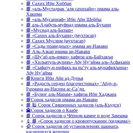
📘 Сахих Ибн Хиббан
📘 «аль-Мустадрак ‘аля сахихайн» имама аль-
Хакима
📘 «аль-Мусаннаф» Ибн Аби Шейбы
📘 аль-Адабуль-муфрад имама аль-Бухари
📘»Муснад аль-Баззар»
📘 «Сахих аль-Бухари» (мухтасар)
📘 Сахих Муслим (мухтасар)
📘 «Сады праведных» имама ан-Навави
📘 Аль-Азкар имама ан-Навави
📘 «Шу’аб аль-иман» хафиза аль-Байхакъи
📘 «Хильятуль-аулияъ» Абу Ну’айма аль-Асфахани
📘 «Сыфату-н-нифакъ ва на’ту аль-мунафикъина»
Абу Ну’айма
📘Книги Ибн Аби ад-Дунья
📘 «Радость сердец благочестивых» ‘Абду-р-
Рахмана ан-Насира ас-Са’ди.
📘 «Булюг аль-Марам» хафиза Ибн Хаджара
📘Сорок хадисов имама ан-Навави
📘 🕌 Сорок Священных хадисов (аль-Къудси)
🕋Сорок хадисов о Каабе
📘 Сорок хадисов о Чёрном камне и воде Замзама
💉 📘 «Сорок хадисов о кровопускании /хиджама/»
🥀 Сорок хадисов об установлениях шариата,
касающихся женщин