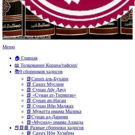
Энциклопедия хадисов
Перейти
Меню
к
содержимому
🏠 Главная
📖 Толкование Корана/тафсир/
📚9 сборников хадисов
📗Сахих аль-Бухари
📗 Сахих Муслим
📗 Сунан Абу Дауд
📗 «Сунан ат-Тирмизи»
📗 Сунан ан-Насаи
📗 Сунан Ибн Маджах
📗 Муватта имама Малика
📗Сунан ад-Дарими
📗»Муснад» имама Ахмада
📕📗📘 Разные сборники хадисов
📘 Сахих Ибн Хузайма