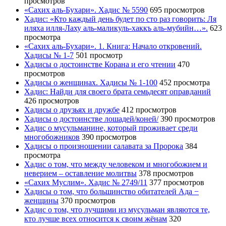
просмотров
«Сахих аль-Бухари». Хадис № 5590
695 просмотров
Хадис: «Кто каждый день будет по сто раз говорить: Ля
иляха илля-Лаху аль-маликуль-хаккъ аль-мубийн…».
623
просмотра
«Сахих аль-Бухари». 1. Книга: Начало откровений.
Хадисы № 1-7
501 просмотр
Хадисы о достоинстве Корана и его чтении
470
просмотров
Хадисы о женщинах. Хадисы № 1-100
452 просмотра
Хадис: Найди для своего брата семьдесят оправданий
426 просмотров
Хадисы о друзьях и дружбе
412 просмотров
Хадисы о достоинстве лошадей/коней/
390 просмотров
Хадис о мусульманине, который проживает среди
многобожников
390 просмотров
Хадисы о произношении салавата за Пророка
384
просмотра
Хадис о том, что между человеком и многобожием и
неверием – оставление молитвы
378 просмотров
«Сахих Муслим». Хадис № 2749/11
377 просмотров
Хадисы о том, что большинство обитателей Ада −
женщины
370 просмотров
Хадис о том, что лучшими из мусульман являются те,
кто лучше всех относится к своим жёнам
320