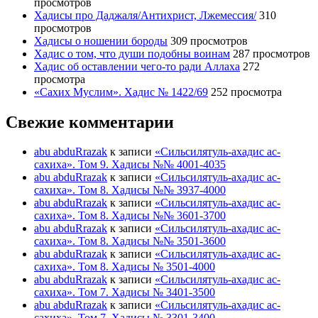
просмотров
Хадисы про Даджаля/Антихрист, Лжемессия/
310
просмотров
Хадисы о ношении бороды
309 просмотров
Хадис о том, что души подобны воинам
287 просмотров
Хадис об оставлении чего-то ради Аллаха
272
просмотра
«Сахих Муслим». Хадис № 1422/69
252 просмотра
Свежие комментарии
abu abduRrazak
к записи
«Сильсилятуль-ахадис ас-
сахиха». Том 9. Хадисы №№ 4001-4035
abu abduRrazak
к записи
«Сильсилятуль-ахадис ас-
сахиха». Том 8. Хадисы №№ 3937-4000
abu abduRrazak
к записи
«Сильсилятуль-ахадис ас-
сахиха». Том 8. Хадисы №№ 3601-3700
abu abduRrazak
к записи
«Сильсилятуль-ахадис ас-
сахиха». Том 8. Хадисы №№ 3501-3600
abu abduRrazak
к записи
«Сильсилятуль-ахадис ас-
сахиха». Том 8. Хадисы № 3501-4000
abu abduRrazak
к записи
«Сильсилятуль-ахадис ас-
сахиха». Том 7. Хадисы № 3401-3500
abu abduRrazak
к записи
«Сильсилятуль-ахадис ас-
сахиха». Том 7. Хадисы № 3301-3400