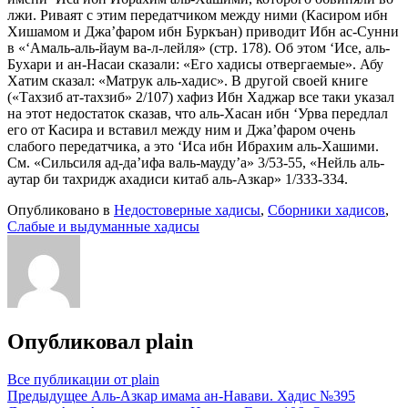
лжи. Риваят с этим передатчиком между ними (Касиром ибн
Хишамом и Джа’фаром ибн Буркъан) приводит Ибн ас-Сунни
в «‘Амаль-аль-йаум ва-л-лейля» (стр. 178). Об этом ‘Исе, аль-
Бухари и ан-Насаи сказали: «Его хадисы отвергаемые». Абу
Хатим сказал: «Матрук аль-хадис». В другой своей книге
(«Тахзиб ат-тахзиб» 2/107) хафиз Ибн Хаджар все таки указал
на этот недостаток сказав, что аль-Хасан ибн ‘Урва передлал
его от Касира и вставил между ним и Джа’фаром очень
слабого передатчика, а это ‘Иса ибн Ибрахим аль-Хашими.
См. «Сильсиля ад-да’ифа валь-мауду’а» 3/53-55, «Нейль аль-
аутар би тахридж ахадиси китаб аль-Азкар» 1/333-334.
Опубликовано в
Недостоверные хадисы
,
Сборники хадисов
,
Слабые и выдуманные хадисы
Опубликовал
plain
Все публикации от plain
Навигация
Предыдущее
Аль-Азкар имама ан-Навави. Хадис №395