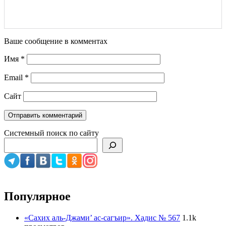
Ваше сообщение в комментах
Имя
*
Email
*
Сайт
Системный поиск по сайту
Популярное
«Сахих аль-Джами’ ас-сагъир». Хадис № 567
1.1k