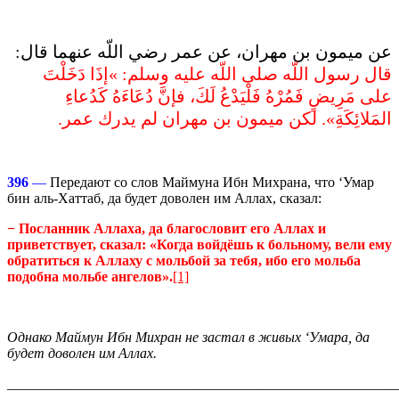
عن ميمون بن مهران، عن عمر رضي اللّه عنهما قال‏:‏
قال رسول اللّه صلى اللّه عليه وسلم‏:‏ ‏»‏إذَا دَخَلْتَ
على مَرِيضٍ فَمُرْهُ فَلْيَدْعُ لَكَ، فإنَّ دُعَاءَهُ كَدُعاءِ
المَلائِكَةِ‏»‏‏.‏ لكن ميمون بن مهران لم يدرك عمر‏.‏
396
—
Передают со слов Маймуна Ибн Михрана, что ‘Умар
бин аль-Хаттаб, да будет доволен им Аллах, сказал:
−
Посланник Аллаха,
да благословит его Аллах и
приветствует
, сказал: «Когда войдёшь к больному, вели ему
обратиться к Аллаху с мольбой за тебя, ибо е
го мольба
подобна мольбе ангелов».
[1]
Однако Маймун Ибн Михран не застал в живых ‘Умара, да
будет доволен им Аллах.
_______________________________________________________