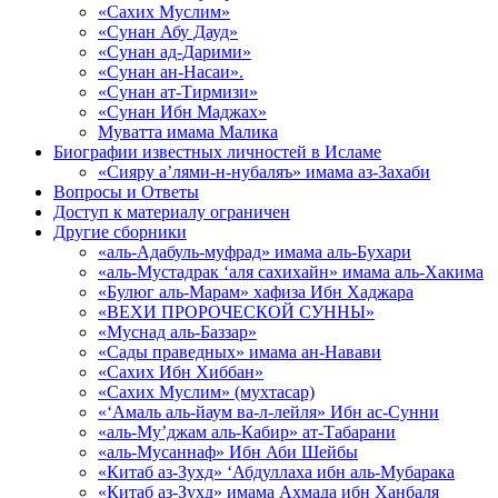
«Сахих Муслим»
«Сунан Абу Дауд»
«Сунан ад-Дарими»
«Сунан ан-Насаи».
«Сунан ат-Тирмизи»
«Сунан Ибн Маджах»
Муватта имама Малика
Биографии известных личностей в Исламе
«Сияру а’лями-н-нубаляъ» имама аз-Захаби
Вопросы и Ответы
Доступ к материалу ограничен
Другие сборники
«аль-Адабуль-муфрад» имама аль-Бухари
«аль-Мустадрак ‘аля сахихайн» имама аль-Хакима
«Булюг аль-Марам» хафиза Ибн Хаджара
«ВЕХИ ПРОРОЧЕСКОЙ СУННЫ»
«Муснад аль-Баззар»
«Сады праведных» имама ан-Навави
«Сахих Ибн Хиббан»
«Сахих Муслим» (мухтасар)
«‘Амаль аль-йаум ва-л-лейля» Ибн ас-Сунни
«аль-Му’джам аль-Кабир» ат-Табарани
«аль-Мусаннаф» Ибн Аби Шейбы
«Китаб аз-Зухд» ‘Абдуллаха ибн аль-Мубарака
«Китаб аз-Зухд» имама Ахмада ибн Ханбаля