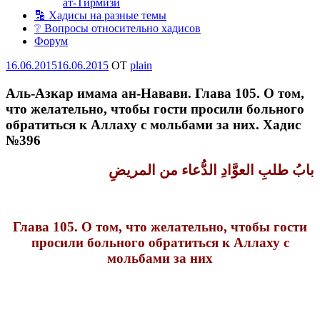
ат-Тирмизи
🔡 Хадисы на разные темы
❔ Вопросы относительно хадисов
Форум
Опубликовано
16.06.2015
16.06.2015
OT
plain
Аль-Азкар имама ан-Навави. Глава 105. О том,
что желательно, чтобы гости просили больного
обратиться к Аллаху с мольбами за них. Хадис
№396
بابُ طلبِ العوَّادِ الدُّعاء من
المريضِ
Глава 105. О том, что желательно, чтобы гости
просили больного обратиться к Аллаху с
мольбами за них