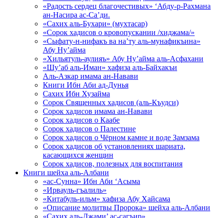
«Радость сердец благочестивых» ‘Абду-р-Рахмана
ан-Насира ас-Са’ди.
«Сахих аль-Бухари» (мухтасар)
«Сорок хадисов о кровопускании /хиджама/»
«Сыфату-н-нифакъ ва на’ту аль-мунафикъина»
Абу Ну’айма
«Хильятуль-аулияъ» Абу Ну’айма аль-Асфахани
«Шу’аб аль-Иман» хафиза аль-Байхакъи
Аль-Азкар имама ан-Навави
Книги Ибн Аби ад-Дунья
Сахих Ибн Хузайма
Сорок Священных хадисов (аль-Къудси)
Сорок хадисов имама ан-Навави
Сорок хадисов о Каабе
Сорок хадисов о Палестине
Сорок хадисов о Чёрном камне и воде Замзама
Сорок хадисов об установлениях шариата,
касающихся женщин
Сорок хадисов, полезных для воспитания
Книги шейха аль-Албани
«ас-Сунна» Ибн Аби ‘Асыма
«Ирвауль-гъалиль»
«Китабуль-ильм» хафиза Абу Хайсама
«Описание молитвы Пророка» шейха аль-Албани
«Сахих аль-Джами’ ас-сагъир»