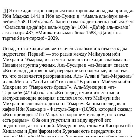
[1]
Этот х
адис с достоверным или хорошим иснадом приводят
Ибн Маджах 1441 и Ибн ас-Сунни в «‘Амаль аль-йаум ва-л-
лейля» 558. Шейх аль-Албани назвал хадис очень слабым. См.
«Сильсиля ад-да’ифа валь-мауду’а» 1004, «Да’иф аль-джами’
ас-сагъир» 487, «Мишкат аль-масабих» 1588, «Да’иф ат-
таргъиб ва-т-тархиб» 2029.
Иснад этого хадиса является очень слабым и в нем есть два
недостатка. Первый — это разыв между Маймуном ибн
Михран и ‘Умаром, из-за чего назвал этот хадис слабым ан-
Навави и группа ученых. Аль-Бусыри в «аз-Заваид» сказал:
«Его иснад достоверный, передатчики надежные, исключая
то, что он является разорванным. Аль-‘Аляи в “аль-Марасиль”
и аль-Миззи в “ат-Тахзиб” сказали: “В риваяте Маймуна ибн
Михрана от ‘Умара есть брешь”». Аль-Мунзири в «ат-
Таргъиб» (4/164) сказал: «Его передатчики известные и
заслуживающие доверия, исключая то, что Маймун ибн
Михран не слышал хадисы от ‘Умара». За ним последовал
хафиз Ибн Хаджар в «Фатхуль-Бари» (10/99), который сказал:
«Его приводит Ибн Маджах с хорошим иснадом, но в нем
есть разрыв». Оба они упустили из виду другой его
недостаток, а это второй. Между передатчиками Касиром ибн
Хишамом и Джа’фаром ибн Буркъан есть передатчик по
имени ‘Иса ибн Ибрахим аль-Хашими, которого обвиняли во