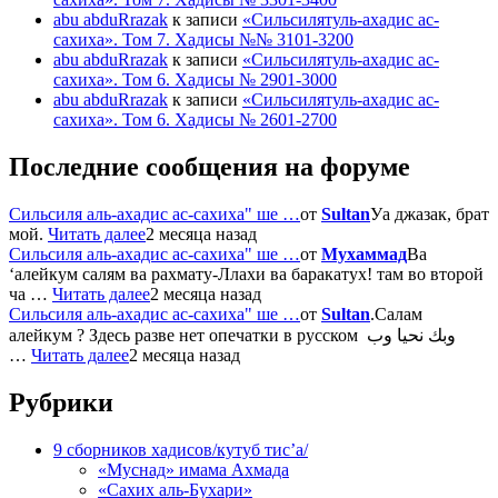
abu abduRrazak
к записи
«Сильсилятуль-ахадис ас-
сахиха». Том 7. Хадисы №№ 3101-3200
abu abduRrazak
к записи
«Сильсилятуль-ахадис ас-
сахиха». Том 6. Хадисы № 2901-3000
abu abduRrazak
к записи
«Сильсилятуль-ахадис ас-
сахиха». Том 6. Хадисы № 2601-2700
Последние сообщения на форуме
Сильсиля аль-ахадис ас-сахиха" ше …
от
Sultan
Уа джазак, брат
мой.
Читать далее
2 месяца назад
Сильсиля аль-ахадис ас-сахиха" ше …
от
Мухаммад
Ва
‘алейкум салям ва рахмату-Ллахи ва баракатух! там во второй
ча …
Читать далее
2 месяца назад
Сильсиля аль-ахадис ас-сахиха" ше …
от
Sultan
.Салам
алейкум ? Здесь разве нет опечатки в русском وبك نحيا وب
…
Читать далее
2 месяца назад
Рубрики
9 сборников хадисов/кутуб тис’а/
«Муснад» имама Ахмада
«Сахих аль-Бухари»