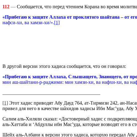
112
—
Сообщается, что перед чтением Корана во время молитвы 
«Прибегаю к защите Аллаха от проклятого шайтана – от ег
нафси-хи, ва хамзи-хи/».
[1]
В другой версии этого хадиса сообщается, что он говорил:
«Прибегаю к защите Аллаха, Слышащего, Знающего, от прок
мин аш-шайтани-р-раджими: мин хамзи-хи, ва нафхи-хи, ва наф
________________________________________
[1]
Этот хадис приводят Абу Дауд 764, ат-Тирмизи 242, ан-Наса
привел для него в качестве шàхидов хадисы Ибн Мас’уда, Абу 
Салим аль-Хиляли сказал: «Достоверный хадис с подкрепляющи
аль-Хаттаба и ‘Абдуллы ибн Мас’уда, которые возводят его в с
Шейх аль-Албани к версии этого хадиса, которую передал Абу Д