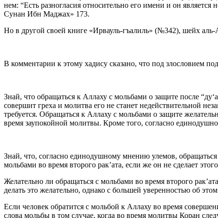
нем: “Есть разногласия относительно его имени и он является
Сунан Ибн Маджах» 173.
Но в другой своей книге «Ирвауль-гъалиль» (№342), шейх аль
В комментарии к этому хадису сказано, что под злословием по
Знай, что обращаться к Аллаху с мольбами о защите после “ду‘а
совершит греха и молитва его не станет недействительной неза
требуется. Обращаться к Аллаху с мольбами о защите желатель
время заупокойной молитвы. Кроме того, согласно единодушном
Знай, что, согласно единодушному мнению улемов, обращаться к
мольбами во время второго рак’ата, если же он не сделает этог
Желательно ли обращаться с мольбами во время второго рак’ата
делать это желательно, однако с большей уверенностью об этом 
Если человек обратится с мольбой к Аллаху во время совершени
слова мольбы в том случае, когда во время молитвы Коран сле