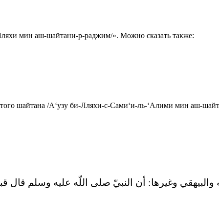
Лляхи мин аш-шайтани-р-раджим/». Можно сказать также:
того шайтана /А‘узу би-Лляхи-с-Сами‘и-ль-‘Алими мин аш-шайт
لبيهقي وغيرها‏:‏ أن النبيّ صلى اللّه عليه وسلم قال قبل