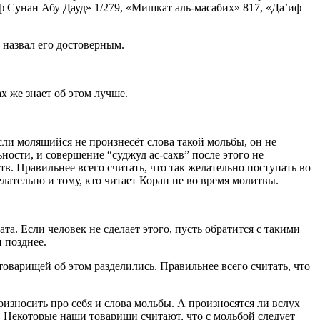
иф Сунан Абу Дауд» 1/279, «Мишкат аль-масабих» 817, «Да’иф
 назвал его достоверным.
х же знает об этом лучше.
 если молящийся не произнесёт слова такой мольбы, он не
ности, и совершение “суджуд ас-сахв” после этого не
. Правильнее всего считать, что так желательно поступать во
ательно и тому, кто читает Коран не во время молитвы.
а. Если человек не сделает этого, пусть обратится с такими
и позднее.
товарищей об этом разделились. Правильнее всего считать, что
оизносить про себя и слова мольбы. А произносятся ли вслух
. Некоторые наши товарищи считают, что с мольбой следует