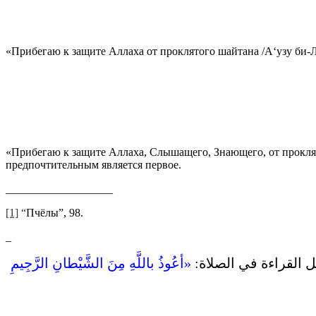
«Прибегаю к защите Аллаха от проклятого шайтана /А‘узу би-
«Прибегаю к защите Аллаха, Слышащего, Знающего, от прокля
предпочтительным является первое.
___________________
[1]
“
Пчёлы”, 98.
_
 القراءة في الصلاة‏:‏
«‏أعُوذُ باللَّهِ مِنَ الشَّيْطانِ الرَّجِيمِ