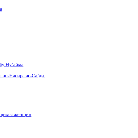
а
бу Ну’айма
а ан-Насира ас-Са’ди.
ающихся женщин