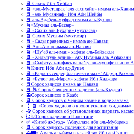
📘 Сахих Ибн Хиббан
📘 «аль-Мустадрак ‘аля сахихайн» имама аль-Хаким
📘 «аль-Мусаннаф» Ибн Аби Шейбы
📘 аль-Адабуль-муфрад имама аль-Бухари
📘»Муснад аль-Баззар»
📘 «Сахих аль-Бухари» (мухтасар)
📘 Сахих Муслим (мухтасар)
📘 «Сады праведных» имама ан-Навави
📘 Аль-Азкар имама ан-Навави
📘 «Шу’аб аль-иман» хафиза аль-Байхакъи
📘 «Хильятуль-аулияъ» Абу Ну’айма аль-Асфахани
📘 «Сыфату-н-нифакъ ва на’ту аль-мунафикъина» А
📘Книги Ибн Аби ад-Дунья
📘 «Радость сердец благочестивых» ‘Абду-р-Рахман
📘 «Булюг аль-Марам» хафиза Ибн Хаджара
📘Сорок хадисов имама ан-Навави
📘 🕌 Сорок Священных хадисов (аль-Къудси)
🕋Сорок хадисов о Каабе
📘 Сорок хадисов о Чёрном камне и воде Замзама
💉 📘 «Сорок хадисов о кровопускании /хиджама/»
🥀 Сорок хадисов об установлениях шариата, кас
🇸🇩Сорок хадисов о Палестине
✅ «Китаб аз-Зухд» ‘Абдуллаха ибн аль-Мубарака
📘 Сорок хадисов, полезных для воспитания
🌅🌃«‘Амаль аль-йаум ва-л-лейля» Ибн ас-Сунни