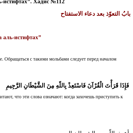
ь-истифтах”. Хадис №112
بابُ التعوّذ بعد دعاء الاستفتاح
а аль-истифтах”
не. Обращаться с такими мольбами следует перед началом
فَإِذَا قَرَأْتَ الْقُرْآنَ فَاسْتَعِذْ بِاللّهِ مِنَ الشَّيْطَانِ الرَّجِيمِ
тают, что эти слова означают: когда захочешь приступить к