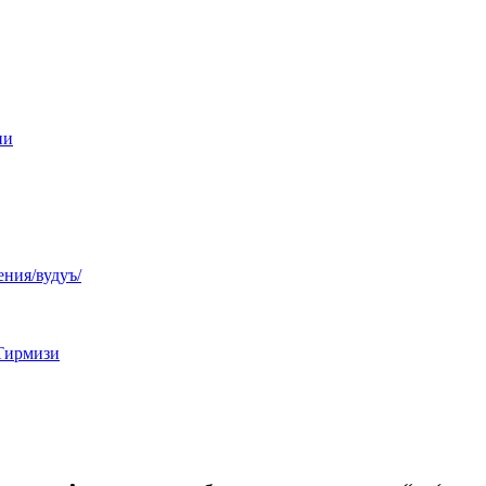
ни
ния/вудуъ/
Тирмизи