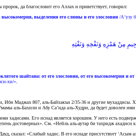
пророк, да благословит его Аллах и приветствует, говорил:
о высокомерия, выделения его слюны и его злословия
/А‘узу 
مِ مِنْ هَمْزِهِ وَنَفْخِهِ وَنَفْثِهِ
лятого шайтана: от его злословия, от его высокомерия и о
си-хи/».
и, Ибн Маджах 807, аль-Байхакъи 2/35-36 и другие мухаддисы. Х
Умамы аль-Бахили и Абу Са’ида аль-Худри, да будет доволен ими
ми хадисами. Его иснад является хорошим. У него есть подвер
тепень достоверных». См. «Нейль аль-аутар би тахридж ахадиси к
ауд, сказал: «Слабый хадис. В его иснаде присутствует ‘Асым ал