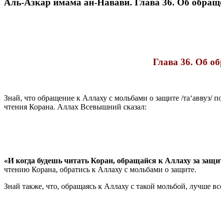
Аль-Азкар имама ан-Навави. Глава 36. Об обраще
Глава 36. Об о
Знай, что обращение к Аллаху с мольбами о защите /та‘аввуз/ 
чтения Корана. Аллах Всевышний сказал:
«И когда будешь читать Коран, обращайся к Аллаху за защи
чтению Корана, обратись к Аллаху с мольбами о защите.
Знай также, что, обращаясь к Аллаху с такой мольбой, лучше вс