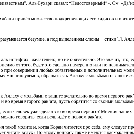
 неизвестным”. Аль-Бухари сказал: “Недостоверный!”». См. «Да’
-Албани привёл множество подкрепляющих его хадисов и в итоге
дразумевается безумие, а под выделением слюны − стих
и
[1]
,
Алла
 аль-истифтах” желательно, но не обязательно. Это значит, что,
висимо от того, будет это сделано намеренно или по невниматель
но при совершении любых обязательных и дополнительных молитв
у мнению улемов, обращаться к Аллаху с мольбами о защите жел
 Аллаху с мольбами о защите желательно во время первого рак’ат
о и во время второго рак’ата, пусть обратится со своими мольбам
, если человек уже сделал это во время первого? Мнения наших 
можно говорить, если речь идёт о первом рак’ате.
я такой молитвы, когда Коран читается про себя, ему следует пр
дует читать вслух? По этому вопросу также имеются расхождения