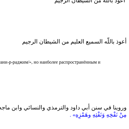
أعوذ باللّه من الشيطان الرجيم
أعوذ باللّه السميع العليم من الشيطان الرجيم
ани-р-раджим/», но наиболее распространённым и
وروينا في سنن أبي داود والترمذي والنسائي وابن ماجه وا
مِنْ نَفْخِهِ وَنَفْثِهِ وهَمْزِهِ‏»‏ ‏.
‏ ‏