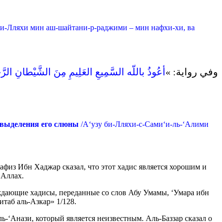
би-Лляхи мин аш-шайтани-р-раджими – мин нафхи-хи, ва
وفي رواية‏:‏ ‏»
‏أ
عُوذُ باللّه السَّمِيعِ العَلِيمِ مِنَ الشَّيْطانِ الرَّجِي
т выделения его слюны
/А‘узу би-Лляхи-с-Сами‘и-ль-‘Алими
афиз Ибн Хаджар сказал, что этот хадис является хорошим и
 Аллах.
ждающие хадисы, переданные со слов Абу Умамы, ‘Умара ибн
итаб аль-Азкар» 1/128.
ь-‘Анази, который является неизвестным. Аль-Баззар сказал о