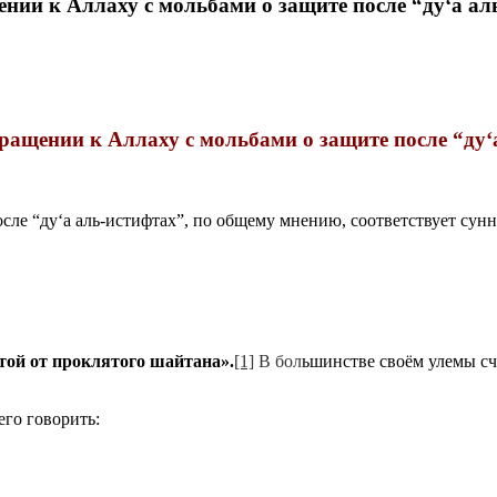
нии к Аллаху с мольбами о защите после “ду‘а ал
бращении к Аллаху с мольбами о защите после “ду‘
после “ду‘а аль-истифтах”, по общему мнению, соответствует сун
той от проклятого шайтана».
[1]
В бол
ьшинстве своём улемы счи
его говорить: