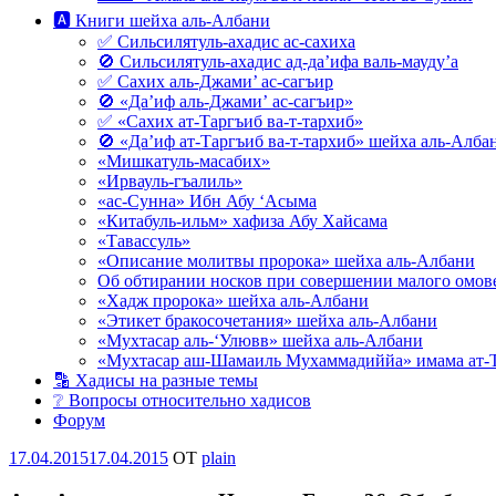
🅰 Книги шейха аль-Албани
✅ Сильсилятуль-ахадис ас-сахиха
🚫 Сильсилятуль-ахадис ад-да’ифа валь-мауду’а
✅ Сахих аль-Джами’ ас-сагъир
🚫 «Да’иф аль-Джами’ ас-сагъир»
✅ «Сахих ат-Таргъиб ва-т-тархиб»
🚫 «Да’иф ат-Таргъиб ва-т-тархиб» шейха аль-Алба
«Мишкатуль-масабих»
«Ирвауль-гъалиль»
«ас-Сунна» Ибн Абу ‘Асыма
«Китабуль-ильм» хафиза Абу Хайсама
«Тавассуль»
«Описание молитвы пророка» шейха аль-Албани
Об обтирании носков при совершении малого омове
«Хадж пророка» шейха аль-Албани
«Этикет бракосочетания» шейха аль-Албани
«Мухтасар аль-‘Улювв» шейха аль-Албани
«Мухтасар аш-Шамаиль Мухаммадиййа» имама ат-
🔡 Хадисы на разные темы
❔ Вопросы относительно хадисов
Форум
Опубликовано
17.04.2015
17.04.2015
OT
plain