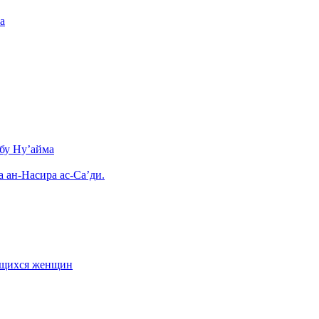
а
бу Ну’айма
а ан-Насира ас-Са’ди.
ающихся женщин