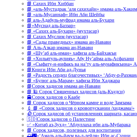
📘 Сахих Ибн Хиббан
📘 «аль-Мустадрак ‘аля сахихайн» имама аль-Хаким
📘 «аль-Мусаннаф» Ибн Аби Шейбы
📘 аль-Адабуль-муфрад имама аль-Бухари
📘»Муснад аль-Баззар»
📘 «Сахих аль-Бухари» (мухтасар)
📘 Сахих Муслим (мухтасар)
📘 «Сады праведных» имама ан-Навави
📘 Аль-Азкар имама ан-Навави
📘 «Шу’аб аль-иман» хафиза аль-Байхакъи
📘 «Хильятуль-аулияъ» Абу Ну’айма аль-Асфахани
📘 «Сыфату-н-нифакъ ва на’ту аль-мунафикъина» А
📘Книги Ибн Аби ад-Дунья
📘 «Радость сердец благочестивых» ‘Абду-р-Рахман
📘 «Булюг аль-Марам» хафиза Ибн Хаджара
📘Сорок хадисов имама ан-Навави
📘 🕌 Сорок Священных хадисов (аль-Къудси)
🕋Сорок хадисов о Каабе
📘 Сорок хадисов о Чёрном камне и воде Замзама
💉 📘 «Сорок хадисов о кровопускании /хиджама/»
🥀 Сорок хадисов об установлениях шариата, кас
🇸🇩Сорок хадисов о Палестине
✅ «Китаб аз-Зухд» ‘Абдуллаха ибн аль-Мубарака
📘 Сорок хадисов, полезных для воспитания
🌅🌃«‘Амаль аль-йаум ва-л-лейля» Ибн ас-Сунни