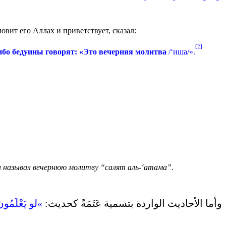
вит его Аллах и приветствует, сказал:
[2]
 ибо бедуины говорят: «Это вечерняя молитва
/‘иша/».
да называл вечернюю молитву “салят аль-‘атама”.
وأما الأحاديث الواردة بتسمية عَتَمَةً كحديث‏:
‏ ‏»‏لو يَعْلَمُون