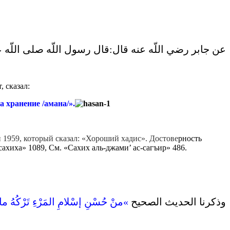
عن جابر رضي اللّه عنه قال‏:‏قال رسول اللّه صلى اللّه ع«
 сказал:
а хранение /амана/».
зи 1959, который сказал: «Хороший хадис». Достове
рность
хиха» 1089, См. «Сахих аль-джами’ ас-сагъир» 486.
وذكرنا الحديث الصحيح ‏
‏منْ حُسْنِ إسْلامِ المَرْءِ تَرْكُهُ ما لا 