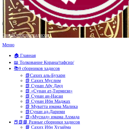
Энциклопедия хадисов
Перейти
Меню
к
содержимому
🏠 Главная
📖 Толкование Корана/тафсир/
📚9 сборников хадисов
📗Сахих аль-Бухари
📗 Сахих Муслим
📗 Сунан Абу Дауд
📗 «Сунан ат-Тирмизи»
📗 Сунан ан-Насаи
📗 Сунан Ибн Маджах
📗 Муватта имама Малика
📗Сунан ад-Дарими
📗»Муснад» имама Ахмада
📕📗📘 Разные сборники хадисов
📘 Сахих Ибн Хузайма