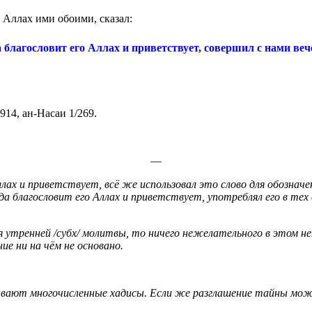
 Аллах ими обоими, сказал:
да благословит его Аллах и приветствует, совершил с нами 
914, ан-Насаи 1/269.
—
Аллах и приветствует, всё же использовал это слово для обознач
а благословит его Аллах и приветствует, употреблял его в тех 
я утренней /субх/ молитвы, то ничего нежелательного в этом 
е ни на чём не основано.
вают многочисленные хадисы. Если же разглашение тайны може