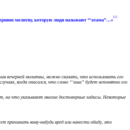
[1]
вечернюю молитву, которую люди называют “‘атама”…»
ения вечерней молитвы, можно сказать, что использовать его
случаях, когда опасался, что слово “‘иша” будет непонятно его
нет, на что указывают многие достоверные хадисы. Некоторые
т причинить кому-нибудь вред или нанести обиду, это