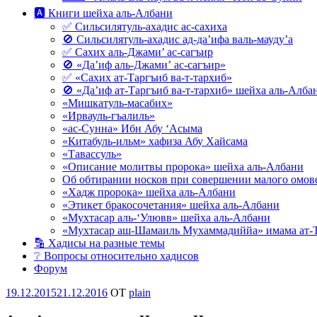
🅰 Книги шейха аль-Албани
✅ Сильсилятуль-ахадис ас-сахиха
🚫 Сильсилятуль-ахадис ад-да’ифа валь-мауду’а
✅ Сахих аль-Джами’ ас-сагъир
🚫 «Да’иф аль-Джами’ ас-сагъир»
✅ «Сахих ат-Таргъиб ва-т-тархиб»
🚫 «Да’иф ат-Таргъиб ва-т-тархиб» шейха аль-Алба
«Мишкатуль-масабих»
«Ирвауль-гъалиль»
«ас-Сунна» Ибн Абу ‘Асыма
«Китабуль-ильм» хафиза Абу Хайсама
«Тавассуль»
«Описание молитвы пророка» шейха аль-Албани
Об обтирании носков при совершении малого омове
«Хадж пророка» шейха аль-Албани
«Этикет бракосочетания» шейха аль-Албани
«Мухтасар аль-‘Улювв» шейха аль-Албани
«Мухтасар аш-Шамаиль Мухаммадиййа» имама ат-
🔡 Хадисы на разные темы
❔ Вопросы относительно хадисов
Форум
Опубликовано
19.12.2015
21.12.2016
OT
plain