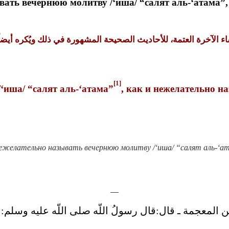
ать вечернюю молитву /‘иша/ “салят аль-‘атама”,
شاء الآخرة العتمة
للأحاديث الصحيحة المشهورة في ذلك ويُكره أيضاً 
[1]
‘иша/ “салят аль-‘атама”
, как и нежелательно н
нежелательно называть вечернюю молитву /‘иша/ “салят аль-‘а
—
 المعجمة ـ قال‏:‏قال رسولُ اللّه صلى اللّه عليه وسلم‏:‏ ‏