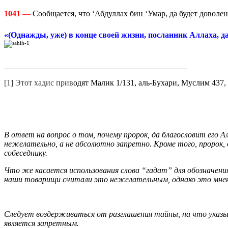
1041
—
Сообщается, что ‘Абдуллах бин ‘Умар, да будет доволен
«(Однажды, уже) в конце своей жизни, посланник Аллаха, 
_____________________________________________
[1] Этот хадис прив
одят Малик 1/131, аль-Бухари, Муслим 437, 
В ответ на вопрос о том, почему пророк, да благословит его 
нежелательно, а не абсолютно запретно. Кроме того, пророк, д
собеседнику.
Что же касается использования слова “гадат” для обозначени
наши товарищи считали это нежелательным, однако это мнени
Следует воздерживаться от разглашения тайны, на что указы
является запретным.