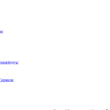
ни
ния/вудуъ/
Тирмизи