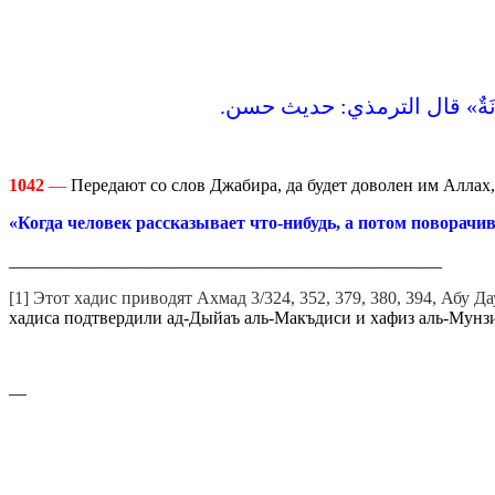
َ أمانَةٌ‏»‏ قال الترمذي‏:‏ حديث حسن‏.‏
1042
—
Передают со слов Джабира, да будет доволен им Аллах, 
«Когда человек рассказывает что-нибудь, а потом поворачива
_________________________________________________
[1] Этот хадис приводят Ахмад 3/324, 352, 379, 380, 394, Абу 
хадиса подтвердили ад-Дыйаъ аль-Макъдиси и хафиз аль-Мунзир
—