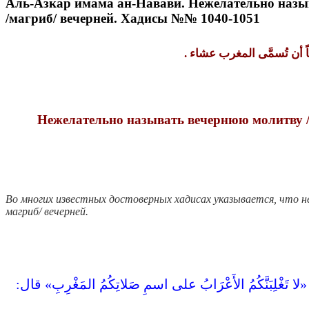
Аль-Азкар имама ан-Навави. Нежелательно назыв
/магриб/ вечерней. Хадисы №№ 1040-1051
أن تُسمَّى المغرب
عشاء‏
.‏
Нежелательно называть вечернюю молитву /
Во многих известных достоверных хадисах указывается, что 
магриб/ вечерней.
«‏لا تَغْلِبَنَّكُمُ الأَعْرَابُ على اسمِ صَلاتِكُمُ المَغْرِبِ‏»‏ قال‏:‏