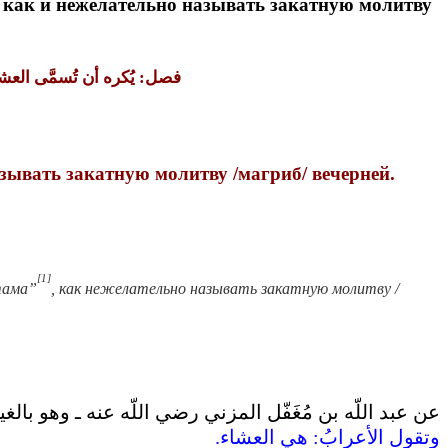
 как и нежелательно называть закатную молитву
فصل‏:‏ يُكره أن تُسمَّى الع،
азывать закатную молитву /магриб/ вечерней.
[1]
тама”
, как нежелательно называть закатную молитву /
عن عبد اللّه بن مُغَفّل المزني رضي اللّه عنه ـ وهو بالغين
وتقول الأعرابُ‏:‏ هي العشاء‏.‏