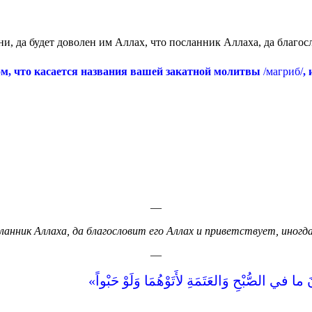
, да будет доволен им Аллах, что посланник Аллаха, да благосло
том, что касается названия вашей закатной молитвы
/магриб/
,
—
сланник Аллаха, да благословит его Аллах и приветствует, иног
—
َ ما في الصُّبْحِ وَالعَتَمَةِ لأَتَوْهُمَا وَلَوْ حَبْواً‏»‏ ‏