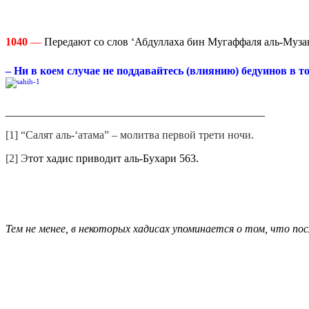
1040
—
Передают со слов ‘Абдуллаха бин Мугаффаля аль-Музани
– Ни в коем случае не поддавайтесь (влиянию) бедуинов в 
_______________________________________________
[1] “Салят аль-‘атама” – молитва первой трети ночи.
[2] Э
тот хадис приводит аль-Бухари 563.
Тем не менее, в некоторых хадисах упоминается о том, что по