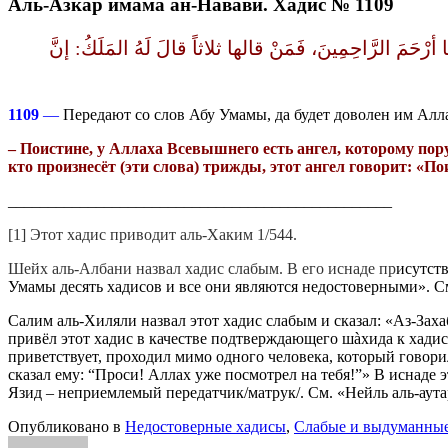
Аль-Азкар имама ан-Навави. Хадис № 1109
ُ يا أرْحَمَ الرَّاحِمِينَ، فَمَنْ قالها ثلاثاً قالَ لَهُ المَلَكُ‏:‏ إنَّ
1109
—
Передают со слов Абу Умамы, да будет доволен им Аллах
– Поистине, у Аллаха Всевышнего есть ангел, которому пор
кто произнесёт (эти слова) трижды, этот ангел говорит: «
________________________________________________
[1] Этот хадис приводит аль-Хаким 1/544.
Шейх аль-Албани назвал хадис слабым. В его иснаде пр
исутств
Умамы десять хадисов и все они являются недостоверными». См.
Салим аль-Хиляли назвал этот хадис слабым и сказал: «Аз-Захаб
привёл этот хадис в качестве подтверждающего шàхида к хадис
приветствует, проходил мимо одного человека, который говори
сказал ему: “Проси! Аллах уже посмотрел на тебя!”» В иснаде 
Язид – неприемлемый передатчик/матрук/. См. «Нейль аль-аута
Опубликовано в
Недостоверные хадисы
,
Слабые и выдуманны