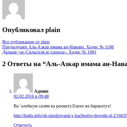
Опубликовал
plain
Все публикации от plain
Навигация
Предыдущее
Аль-Азкар имама ан-Навави. Хадис № 1108
Дальше
«ас-Сильсиля ас-сахиха». Хадис № 1081
по
записям
2 Ответы на “Аль-Азкар имама ан-Нава
Админ
:
02.02.2016 в 09:48
Ва ‘алейкум салям ва рахматуЛлахи ва баракатух!
http://hadis.info/ob-ispolzovanii-v-kachestve-dovoda-sl-2/1602
Ответить