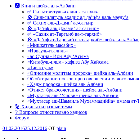
🅰 Книги шейха аль-Албани
✅ Сильсилятуль-ахадис ас-сахиха
🚫 Сильсилятуль-ахадис ад-да’ифа валь-мауду’а
✅ Сахих аль-Джами’ ас-сагъир
🚫 «Да’иф аль-Джами’ ас-сагъир»
✅ «Сахих ат-Таргъиб ва-т-тархиб»
🚫 «Да’иф ат-Таргъиб ва-т-тархиб» шейха аль-Алба
«Мишкатуль-масабих»
«Ирвауль-гъалиль»
«ас-Сунна» Ибн Абу ‘Асыма
«Китабуль-ильм» хафиза Абу Хайсама
«Тавассуль»
«Описание молитвы пророка» шейха аль-Албани
Об обтирании носков при совершении малого омове
«Хадж пророка» шейха аль-Албани
«Этикет бракосочетания» шейха аль-Албани
«Мухтасар аль-‘Улювв» шейха аль-Албани
«Мухтасар аш-Шамаиль Мухаммадиййа» имама ат-
🔡 Хадисы на разные темы
❔ Вопросы относительно хадисов
Форум
Опубликовано
01.02.2016
25.12.2016
OT
plain