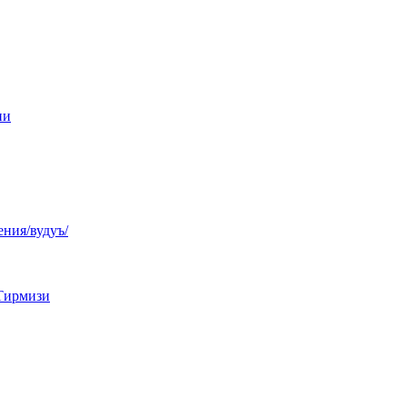
ни
ния/вудуъ/
Тирмизи