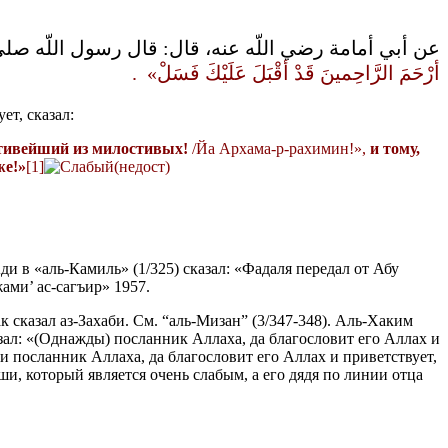
عن أبي أمامة رضي اللّه عنه، قال‏:‏ قال رسول اللّه صلى 
أرْحَمَ الرَّاحِمينَ قَدْ أقْبَلَ عَلَيْكَ فَسَلْ‏» ‏‏ .‏
ет, сказал:
остивейший из милостивых!
/Йа Архама-р-рахимин!»,
и тому,
же!»
[1]
и в «аль-Камиль» (1/325) сказал: «Фадаля передал от Абу
ами’ ас-сагъир» 1957.
к сказал аз-Захаби. См. “аль-Мизан” (3/347-348). Аль-Хаким
зал: «(Однажды) посланник Аллаха, да благословит его Аллах и
 посланник Аллаха, да благословит его Аллах и приветствует,
ши, который является очень слабым, а его дядя по линии отца