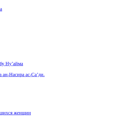
а
бу Ну’айма
а ан-Насира ас-Са’ди.
ающихся женщин