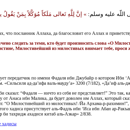
اللّه عليه وسلم‏:‏
‏» ‏إنَّ لِلَّهِ تَعالى مَلَكاً مُوَكَّلاً بِمَنْ يَقُول
, что посланник Аллаха, да благословит его Аллах и приветству
учено следить за теми, кто будет произносить слова «О Мил
Поистине, Милостивейший из милостивых внимает тебе, проси 
ует передатчик по имени Фадаля ибн Джубайр о котором Ибн ‘Ад
 «Сильсиля ад-да’ифа валь-мауду’а» 3200 (7/182), «Да’иф аль-дж
и сказал: “Фадаля — ничто из себя не представляет!” Это так, ка
у от Анаса ибн Малика, да будет доволен им Аллах, который ска
л: “О Милостивейший из милостивых! /Йа Архама-р-рахимин!”, и
этого хадиса присутствует аль-Фадль ибн ‘Иса ибн Абан ар-Ракъа
р би тахридж ахадиси китаб аль-Азкар» 2/838.
е хадисы