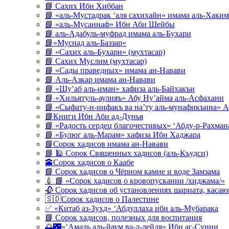
📘 Сахих Ибн Хиббан
📘 «аль-Мустадрак ‘аля сахихайн» имама аль-Хаким
📘 «аль-Мусаннаф» Ибн Аби Шейбы
📘 аль-Адабуль-муфрад имама аль-Бухари
📘»Муснад аль-Баззар»
📘 «Сахих аль-Бухари» (мухтасар)
📘 Сахих Муслим (мухтасар)
📘 «Сады праведных» имама ан-Навави
📘 Аль-Азкар имама ан-Навави
📘 «Шу’аб аль-иман» хафиза аль-Байхакъи
📘 «Хильятуль-аулияъ» Абу Ну’айма аль-Асфахани
📘 «Сыфату-н-нифакъ ва на’ту аль-мунафикъина» А
📘Книги Ибн Аби ад-Дунья
📘 «Радость сердец благочестивых» ‘Абду-р-Рахман
📘 «Булюг аль-Марам» хафиза Ибн Хаджара
📘Сорок хадисов имама ан-Навави
📘 🕌 Сорок Священных хадисов (аль-Къудси)
🕋Сорок хадисов о Каабе
📘 Сорок хадисов о Чёрном камне и воде Замзама
💉 📘 «Сорок хадисов о кровопускании /хиджама/»
🥀 Сорок хадисов об установлениях шариата, кас
🇸🇩Сорок хадисов о Палестине
✅ «Китаб аз-Зухд» ‘Абдуллаха ибн аль-Мубарака
📘 Сорок хадисов, полезных для воспитания
🌅🌃«‘Амаль аль-йаум ва-л-лейля» Ибн ас-Сунни