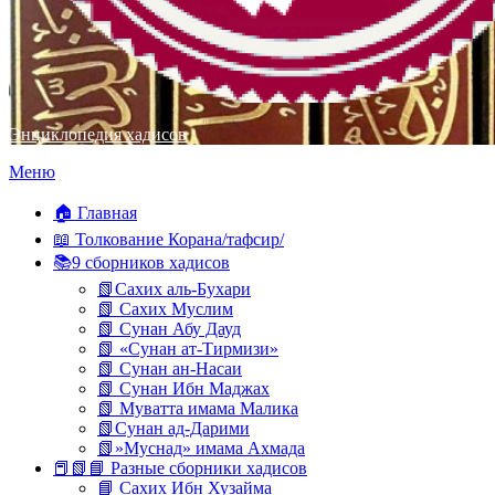
Энциклопедия хадисов
Перейти
Меню
к
содержимому
🏠 Главная
📖 Толкование Корана/тафсир/
📚9 сборников хадисов
📗Сахих аль-Бухари
📗 Сахих Муслим
📗 Сунан Абу Дауд
📗 «Сунан ат-Тирмизи»
📗 Сунан ан-Насаи
📗 Сунан Ибн Маджах
📗 Муватта имама Малика
📗Сунан ад-Дарими
📗»Муснад» имама Ахмада
📕📗📘 Разные сборники хадисов
📘 Сахих Ибн Хузайма