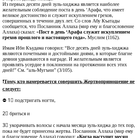
Из первых десяти дней зуль-хиджжа является наиболее
желательным соблюдение поста в день ‘Арафа, что имеет
великое достоинство и служит искуплением грехов,
совершенных в течении двух лет. Со слов Абу Къатады
сообщается, что Посланник Аллаха (мир ему и благословение
Аллаха) сказал: «
Пост в день ‘Арафа служит искуплением
грехов прошлого и настоящего года».
Муслим (1162).
Имам Ибн Къудама говорил: “Все десять дней зуль-хиджжа
являются почетными и достойными днями, в которые благие
деяния удваиваются в награде. И желательным является
проявлять усердие в поклонении на протяжении всех этих
дней!” См. “аль-Мугъни” (3/105).
❗
Тому, кто намеревается совершить Жертвоприношение не
следует:
⛔ 1⃣ подстригать ногти,
2⃣ бриться и
3⃣ укорачивать волосы с начала месяца зуль-хиджа до тех пор,
пока не будет принесена жертва. Посланник Аллаха (мир ему
и благословение Аллаха) говорил:
«Когда наступит месяц