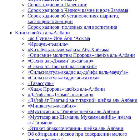
Сорок хадисов о Палестине
Сорок хадисов о Чёрном камне и воде Замзама
Сорок хадисов об установлениях шариата,
касающихся женщин
Сорок хадисов, полезных для воспитания
Книги шейха аль-Албани
«ас-Сунна» Ибн Аби ‘Асыма
«Ирвауль-гъалиль»
«Китабуль-ильм» хафиза Абу Хайсама
«Описание молитвы Пророка» шейха аль-Албани
«Сахих аль-Джами’ ас-сагъир»
«Сахих ат-Таргъиб ва-т-тархиб»
«Сильсилятуль-ахадис ад-да’ифа валь-мауду’а»
«Сильсилятуль-ахадис ас-сахиха»
«Тавассуль»
«Хадж Пророка» шейха аль-Албани
«Да’иф аль-Джами’ ас-сагъир»
«Да’иф ат-Таргъиб ва-т-тархиб» шейха аль-Албани
«Мишкатуль-масабих»
«Мухтасар аль-‘Улювв» шейха аль-Албани
«Мухтасар аш-Шамаиль Мухаммадиййа» имама
ат-Тирмизи
«Этикет бракосочетания» шейха аль-Албани
Об обтирании носков при совершении малого
омовения/вудуъ/