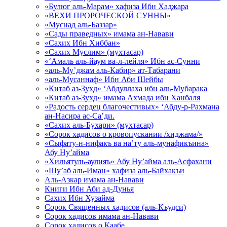
«Булюг аль-Марам» хафиза Ибн Хаджара
«ВЕХИ ПРОРОЧЕСКОЙ СУННЫ»
«Муснад аль-Баззар»
«Сады праведных» имама ан-Навави
«Сахих Ибн Хиббан»
«Сахих Муслим» (мухтасар)
«‘Амаль аль-йаум ва-л-лейля» Ибн ас-Сунни
«аль-Му’джам аль-Кабир» ат-Табарани
«аль-Мусаннаф» Ибн Аби Шейбы
«Китаб аз-Зухд» ‘Абдуллаха ибн аль-Мубарака
«Китаб аз-Зухд» имама Ахмада ибн Ханбаля
«Радость сердец благочестивых» ‘Абду-р-Рахмана
ан-Насира ас-Са’ди.
«Сахих аль-Бухари» (мухтасар)
«Сорок хадисов о кровопускании /хиджама/»
«Сыфату-н-нифакъ ва на’ту аль-мунафикъина»
Абу Ну’айма
«Хильятуль-аулияъ» Абу Ну’айма аль-Асфахани
«Шу’аб аль-Иман» хафиза аль-Байхакъи
Аль-Азкар имама ан-Навави
Книги Ибн Аби ад-Дунья
Сахих Ибн Хузайма
Сорок Священных хадисов (аль-Къудси)
Сорок хадисов имама ан-Навави
Сорок хадисов о Каабе