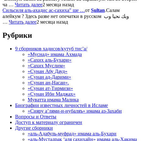
ча …
Читать далее
2 месяца назад
Сильсиля аль-ахадис ас-сахиха" ше …
от
Sultan
.Салам
алейкум ? Здесь разве нет опечатки в русском وبك نحيا وب
…
Читать далее
2 месяца назад
Рубрики
9 сборников хадисов/кутуб тис’а/
«Муснад» имама Ахмада
«Сахих аль-Бухари»
«Сахих Муслим»
«Сунан Абу Дауд»
«Сунан ад-Дарими»
«Сунан ан-Насаи».
«Сунан ат-Тирмизи»
«Сунан Ибн Маджах»
Муватта имама Малика
Биографии известных личностей в Исламе
«Сияру а’лями-н-нубаляъ» имама аз-Захаби
Вопросы и Ответы
Доступ к материалу ограничен
Другие сборники
«аль-Адабуль-муфрад» имама аль-Бухари
«аль-Мустадрак ‘аля сахихайн» имама аль-Хакима