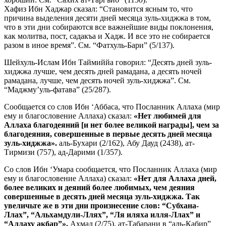
Хафиз Ибн Хаджар сказал: “Становится ясным то, что
причина выделения десяти дней месяца зуль-хиджжа в том,
что в эти дни собираются все важнейшие виды поклонения,
как молитва, пост, садакъа и Хадж. И все это не собирается
разом в иное время”. См. “Фатхуль-Бари” (5/137).
Шейхуль-Ислам Ибн Таймиййа говорил: “Десять дней зуль-
хиджжа лучше, чем десять дней рамадана, а десять ночей
рамадана, лучше, чем десять ночей зуль-хиджжа”. См.
“Маджму’уль-фатава” (25/287).
Сообщается со слов Ибн ‘Аббаса, что Посланник Аллаха (мир
ему и благословение Аллаха) сказал:
«Нет любимей для
Аллаха благодеяний [и нет более великой награды], чем за
благодеяния, совершенные в первые десять дней месяца
зуль-хиджжа».
аль-Бухари (2/162), Абу Дауд (2438), ат-
Тирмизи (757), ад-Дарими (1/357).
Со слов Ибн ‘Умара сообщается, что Посланник Аллаха (мир
ему и благословение Аллаха) сказал:
«Нет для Аллаха дней,
более великих и деяний более любимых, чем деяния
совершенные в десять дней месяца зуль-хиджжа. Так
увеличьте же в эти дни произнесение слов: “Субхана-
Ллах”, “Альхамдули-Ллях”, “Ля иляха илля-Ллах” и
“Аллаху акбар”».
Ахмад (2/75), ат-Табарани в “аль-Кабир”