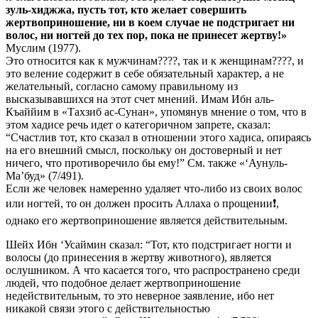
зуль-хиджжа, пусть тот, кто желает совершить
жертвоприношение, ни в коем случае не подстригает ни
волос, ни ногтей до тех пор, пока не принесет жертву!»
Муслим (1977).
Это относится как к мужчинам????, так и к женщинам????, и
это веление содержит в себе обязательный характер, а не
желательный, согласно самому правильному из
высказывавшихся на этот счет мнений. Имам Ибн аль-
Къаййим в «Тахзиб ас-Сунан», упомянув мнение о том, что в
этом хадисе речь идет о категоричном запрете, сказал:
“Счастлив тот, кто сказал в отношении этого хадиса, опираясь
на его внешний смысл, поскольку он достоверный и нет
ничего, что противоречило бы ему!” См. также «‘Аунуль-
Ма’буд» (7/491).
Если же человек намеренно удаляет что-либо из своих волос
или ногтей, то он должен просить Аллаха о прощении❗,
однако его жертвоприношение является действительным.
Шейх Ибн ‘Усаймин сказал: “Тот, кто подстригает ногти и
волосы (до принесения в жертву животного), является
ослушником. А что касается того, что распространено среди
людей, что подобное делает жертвоприношение
недействительным, то это неверное заявление, ибо нет
никакой связи этого с действительностью