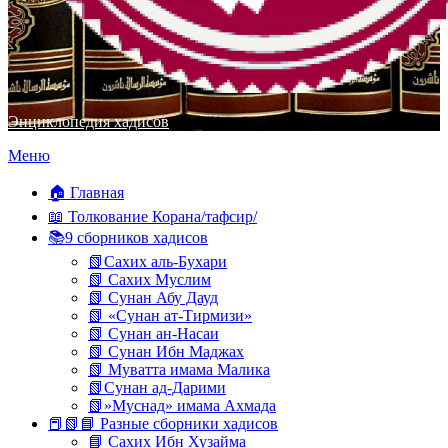
Энциклопедия хадисов
Перейти
Меню
к
содержимому
🏠 Главная
📖 Толкование Корана/тафсир/
📚9 сборников хадисов
📗Сахих аль-Бухари
📗 Сахих Муслим
📗 Сунан Абу Дауд
📗 «Сунан ат-Тирмизи»
📗 Сунан ан-Насаи
📗 Сунан Ибн Маджах
📗 Муватта имама Малика
📗Сунан ад-Дарими
📗»Муснад» имама Ахмада
📕📗📘 Разные сборники хадисов
📘 Сахих Ибн Хузайма