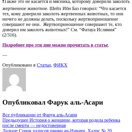
❗Также это не касается и мясника, которому доверили заколоть
жертвенное животное. Шейх Ибн Баз говорил: “Что касается
тех, кому доверили заколоть жертвенных животных, то они
ничего не должны делать, поскольку жертвоприношение
совершают не они. Жертвоприношение совершают те, кто
доверил им заколоть животных!” См. “Фатауа Ислямия”
(2/316).
Подробнее про эти дни можно прочитать в статье
.
—
Опубликовано в
Статьи
,
ФИКХ
Опубликовал
Фарук аль-Асари
Все публикации от Фарук аль-Асари
Навигация
Предыдущее
История о женщине, которая родила ребенка
после смерти — недостоверная
по
Дальше
Сорок хадисов имама ан-Навави. Хадис № 20