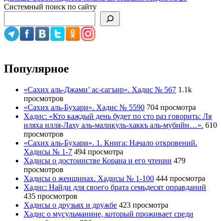
записям
Системный поиск по сайту
Популярное
«Сахих аль-Джами’ ас-сагъир». Хадис № 567
1.1k
просмотров
«Сахих аль-Бухари». Хадис № 5590
704 просмотра
Хадис: «Кто каждый день будет по сто раз говорить: Ля
иляха илля-Лаху аль-маликуль-хаккъ аль-мубийн…».
610
просмотров
«Сахих аль-Бухари». 1. Книга: Начало откровений.
Хадисы № 1-7
494 просмотра
Хадисы о достоинстве Корана и его чтении
479
просмотров
Хадисы о женщинах. Хадисы № 1-100
444 просмотра
Хадис: Найди для своего брата семьдесят оправданий
435 просмотров
Хадисы о друзьях и дружбе
423 просмотра
Хадис о мусульманине, который проживает среди