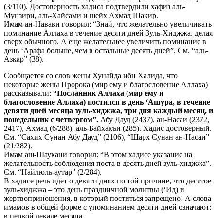
(3/110). Достоверность хадиса подтвердили хафиз аль-
Мунзири, аль-Хайсами и шейх Ахмад Шакир.
Имам ан-Навави говорил: “Знай, что желательно увеличивать
поминание Аллаха в течение десяти дней Зуль-Хиджжа, делая
сверх обычного. А еще желательнее увеличить поминание в
день ‘Арафа больше, чем в остальные десять дней”. См. “аль-
Азкар” (38).
Сообщается со слов жены Хунайда ибн Халида, что
некоторые жены Пророка (мир ему и благословение Аллаха)
рассказывали:
“Посланник Аллаха (мир ему и
благословение Аллаха) постился в день ‘Ашура, в течение
девяти дней месяца зуль-хиджжа, три дня каждый месяц, и
понедельник с четвергом”.
Абу Дауд (2437), ан-Насаи (2372,
2417), Ахмад (6/288), аль-Байхакъи (285). Хадис достоверный.
См. “Сахих Сунан Абу Дауд” (2106), “Шарх Сунан ан-Насаи”
(21/282).
Имам аш-Шаукани говорил: “В этом хадисе указание на
желательность соблюдения поста в десять дней зуль-хиджжа”.
См. “Найлюль-аутар” (2/284).
В хадисе речь идет о девяти днях по той причине, что десятое
зуль-хиджжа – это день праздничной молитвы (‘Ид) и
жертвоприношения, в который поститься запрещено! А слова
имамов в общей форме с упоминанием десяти дней означают:
в первой декаде месяца.