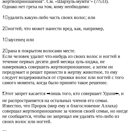
жертвоприношения”. См. «Шархуль-мумти’» (7/533).
Однако нет греха на том, кому необходимо:
1⃣удалить какую-либо часть своих волос; или
2⃣ногтей, что может нанести вред, как, например,
1⃣заусенец или
2⃣рана в покрытом волосами месте.
Если человек удалит что-нибудь из своих волос и ногтей в
течение первых десяти дней месяца зуль-хиджа, не
намереваясь совершить жертвоприношение, а затем он
передумает и решит принести в жертву животное, то ему
следует воздерживаться от стрижки волос или ногтей с того
самого момента, когда было принято такое решение.
❗Этот запрет касается ➡лишь того, кто совершает Удхия⬅, и
не распространяется на остальных членов его семьи.
Известно, что Пророк (мир ему и благословение Аллаха)
совершал жертвоприношение за членов своей семьи, но нигде
не сообщается, чтобы он запрещал им удалять что-либо из
своих волос или ногтей.