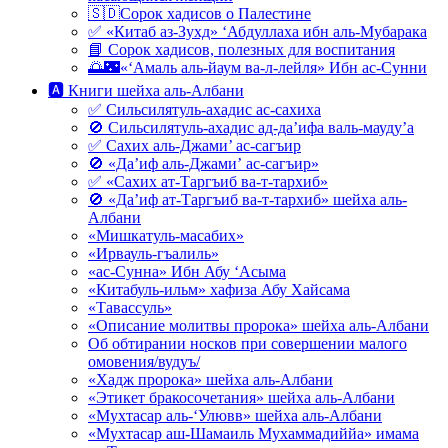
🇸🇩Сорок хадисов о Палестине
✅ «Китаб аз-Зухд» ‘Абдуллаха ибн аль-Мубарака
📘 Сорок хадисов, полезных для воспитания
🌅🌃«‘Амаль аль-йаум ва-л-лейля» Ибн ас-Сунни
🅰 Книги шейха аль-Албани
✅ Сильсилятуль-ахадис ас-сахиха
🚫 Сильсилятуль-ахадис ад-да’ифа валь-мауду’а
✅ Сахих аль-Джами’ ас-сагъир
🚫 «Да’иф аль-Джами’ ас-сагъир»
✅ «Сахих ат-Таргъиб ва-т-тархиб»
🚫 «Да’иф ат-Таргъиб ва-т-тархиб» шейха аль-
Албани
«Мишкатуль-масабих»
«Ирвауль-гъалиль»
«ас-Сунна» Ибн Абу ‘Асыма
«Китабуль-ильм» хафиза Абу Хайсама
«Тавассуль»
«Описание молитвы пророка» шейха аль-Албани
Об обтирании носков при совершении малого
омовения/вудуъ/
«Хадж пророка» шейха аль-Албани
«Этикет бракосочетания» шейха аль-Албани
«Мухтасар аль-‘Улювв» шейха аль-Албани
«Мухтасар аш-Шамаиль Мухаммадиййа» имама