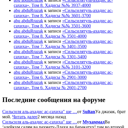
abu abduRrazak
к записи
«Сильсилятуль-ахадис ас-
сахиха». Том 8. Хадисы №№ 3937-4000
abu abduRrazak
к записи
«Сильсилятуль-ахадис ас-
сахиха». Том 8. Хадисы №№ 3601-3700
abu abduRrazak
к записи
«Сильсилятуль-ахадис ас-
сахиха». Том 8. Хадисы №№ 3501-3600
abu abduRrazak
к записи
«Сильсилятуль-ахадис ас-
сахиха». Том 8. Хадисы № 3501-4000
abu abduRrazak
к записи
«Сильсилятуль-ахадис ас-
сахиха». Том 7. Хадисы № 3401-3500
abu abduRrazak
к записи
«Сильсилятуль-ахадис ас-
сахиха». Том 7. Хадисы № 3301-3400
abu abduRrazak
к записи
«Сильсилятуль-ахадис ас-
сахиха». Том 7. Хадисы №№ 3101-3200
abu abduRrazak
к записи
«Сильсилятуль-ахадис ас-
сахиха». Том 6. Хадисы № 2901-3000
abu abduRrazak
к записи
«Сильсилятуль-ахадис ас-
сахиха». Том 6. Хадисы № 2601-2700
Последние сообщения на форуме
Сильсиля аль-ахадис ас-сахиха" ше …
от
Sultan
Уа джазак, брат
мой.
Читать далее
2 месяца назад
Сильсиля аль-ахадис ас-сахиха" ше …
от
Мухаммад
Ва
‘алейкум салям ва рахмату-Ллахи ва баракатух! там во второй