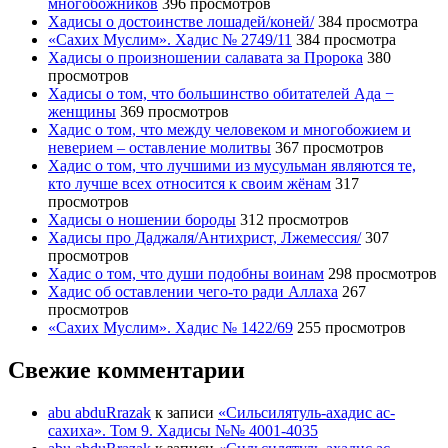
многобожников
396 просмотров
Хадисы о достоинстве лошадей/коней/
384 просмотра
«Сахих Муслим». Хадис № 2749/11
384 просмотра
Хадисы о произношении салавата за Пророка
380
просмотров
Хадисы о том, что большинство обитателей Ада −
женщины
369 просмотров
Хадис о том, что между человеком и многобожием и
неверием – оставление молитвы
367 просмотров
Хадис о том, что лучшими из мусульман являются те,
кто лучше всех относится к своим жёнам
317
просмотров
Хадисы о ношении бороды
312 просмотров
Хадисы про Даджаля/Антихрист, Лжемессия/
307
просмотров
Хадис о том, что души подобны воинам
298 просмотров
Хадис об оставлении чего-то ради Аллаха
267
просмотров
«Сахих Муслим». Хадис № 1422/69
255 просмотров
Свежие комментарии
abu abduRrazak
к записи
«Сильсилятуль-ахадис ас-
сахиха». Том 9. Хадисы №№ 4001-4035