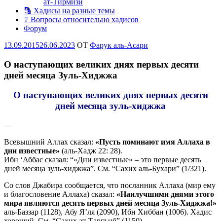
ат-Тирмизи
🔡 Хадисы на разные темы
❔ Вопросы относительно хадисов
Форум
Опубликовано
13.09.2015
26.06.2023
OT
Фарук аль-Асари
О наступающих великих днях первых десяти
дней месяца Зуль-Хиджжа
О наступающих великих днях первых десяти
дней месяца зуль-хиджжа
—
Всевышний Аллах сказал:
«Пусть поминают имя Аллаха в
дни известные»
(аль-Хадж 22: 28).
Ибн ‘Аббас сказал: “«Дни известные» – это первые десять
дней месяца зуль-хиджжа”. См. “Сахих аль-Бухари” (1/321).
Со слов Джабира сообщается, что посланник Аллаха (мир ему
и благословение Аллаха) сказал:
«Наилучшими днями этого
мира являются десять первых дней месяца Зуль-Хиджжа!»
аль-Баззар (1128), Абу Я’ля (2090), Ибн Хиббан (1006). Хадис
хороший. См. “Сахих ат-Таргъиб” (1150).