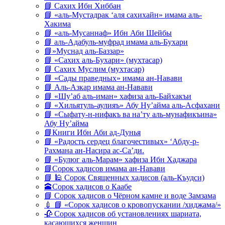
📘 Сахих Ибн Хиббан
📘 «аль-Мустадрак ‘аля сахихайн» имама аль-
Хакима
📘 «аль-Мусаннаф» Ибн Аби Шейбы
📘 аль-Адабуль-муфрад имама аль-Бухари
📘»Муснад аль-Баззар»
📘 «Сахих аль-Бухари» (мухтасар)
📘 Сахих Муслим (мухтасар)
📘 «Сады праведных» имама ан-Навави
📘 Аль-Азкар имама ан-Навави
📘 «Шу’аб аль-иман» хафиза аль-Байхакъи
📘 «Хильятуль-аулияъ» Абу Ну’айма аль-Асфахани
📘 «Сыфату-н-нифакъ ва на’ту аль-мунафикъина»
Абу Ну’айма
📘Книги Ибн Аби ад-Дунья
📘 «Радость сердец благочестивых» ‘Абду-р-
Рахмана ан-Насира ас-Са’ди.
📘 «Булюг аль-Марам» хафиза Ибн Хаджара
📘Сорок хадисов имама ан-Навави
📘 🕌 Сорок Священных хадисов (аль-Къудси)
🕋Сорок хадисов о Каабе
📘 Сорок хадисов о Чёрном камне и воде Замзама
💉 📘 «Сорок хадисов о кровопускании /хиджама/»
🥀 Сорок хадисов об установлениях шариата,
касающихся женщин