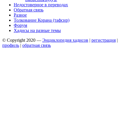
Недостоверное в переводах
Обратная связь
Разное
Толкование Корана (тафсир)
Форум
Хадисы на разные темы
© Copyright 2020 —
Энциклопедия хадисов
|
регистрация
|
профиль
|
обратная связь
Wisteria Theme by
WPFriendship
⋅
Powered by
WordPress