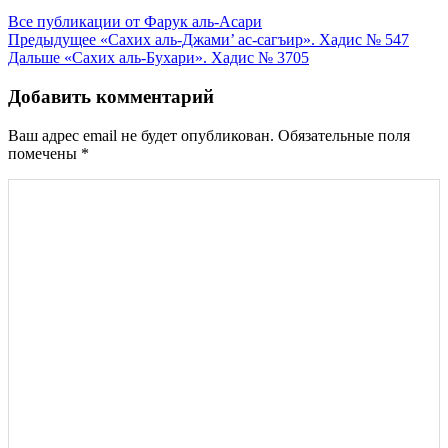
Все публикации от Фарук аль-Асари
Навигация
Предыдущее
«Сахих аль-Джами’ ас-сагъир». Хадис № 547
Дальше
«Сахих аль-Бухари». Хадис № 3705
по
записям
Добавить комментарий
Ваш адрес email не будет опубликован.
Обязательные поля
помечены
*