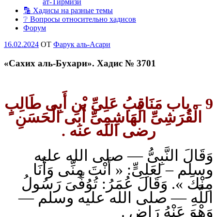
ат-Тирмизи
🔡 Хадисы на разные темы
❔ Вопросы относительно хадисов
Форум
Опубликовано
16.02.2024
OT
Фарук аль-Асари
«Сахих аль-Бухари». Хадис № 3701
– باب مَنَاقِبُ عَلِىِّ بْنِ أَبِى طَالِبٍ
9
الْقُرَشِىِّ الْهَاشِمِىِّ أَبِى الْحَسَنِ
رضى الله عنه .
وَقَالَ النَّبِىُّ — صلى الله عليه
وسلم – لِعَلِىٍّ: « أَنْتَ مِنِّى وَأَنَا
مِنْكَ ». وَقَالَ عُمَرُ: تُوُفِّىَ رَسُولُ
اللَّهِ — صلى الله عليه وسلم —
وَهْوَ عَنْهُ رَاضٍ .