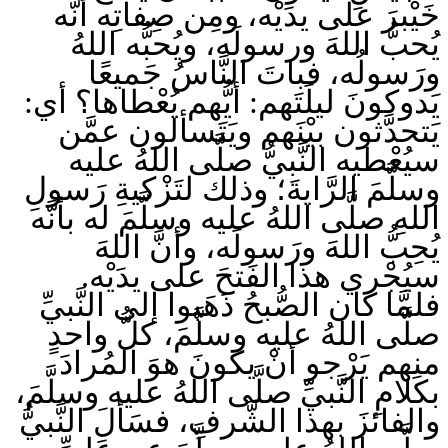
خَيْبرَ على يدَيْه، ومِن صِفاتِه أنَّه
يُحبُّ اللهَ ورسولَه، ويُحبُّه اللهُ
ورَسولُه، فباتَ النَّاسُ جَميعًا
يَدوكونَ ليلَتَهم: أيُّهم يُعْطاها؟ أي:
يَتحدَّثون بيْنَهم ويَتَسألون عمَّن
سيُعْطيه النَّبيُّ صلَّى اللهُ عليه
وسلَّمَ الرَّايةَ؛ وذلك لتَزْكيةِ رَسولِ
اللهِ صلَّى اللهُ عليه وسلَّمَ له بأنَّه
يُحِبُّ اللهَ ورَسولَه، وأنَّ اللهَ
سيُجْري هذا الفَتحَ على يدَيْه.
فلمَّا كان الصُّبحُ ذَهَبوا إلى النَّبيِّ
صلَّى اللهُ عليه وسلَّمَ، كلُّ واحدٍ
منهم يَرْجو أنْ يكونَ هوَ المُرادَ
بكَلامِ النَّبيِّ صلَّى اللهُ عليه وسلَّمَ،
والفائزَ بهذا الشَّرفِ، فسَألَ النَّبيُّ