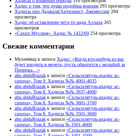
Хадисы о ношении бороды
310 просмотров
Хадис о том, что души подобны воинам
293 просмотра
Хадисы про Даджаля/Антихрист, Лжемессия/
284
просмотра
Хадис об оставлении чего-то ради Аллаха
265
просмотров
«Сахих Муслим». Хадис № 1422/69
254 просмотра
Свежие комментарии
Мухаммад
к записи
Хадис: «Когда кто-нибудь из вас
будет входить в мечеть, пусть обратится с мольбой за
Пророка…»
abu abduRrazak
к записи
«Сильсилятуль-ахадис ас-
сахиха». Том 9. Хадисы №№ 4001-4035
abu abduRrazak
к записи
«Сильсилятуль-ахадис ас-
сахиха». Том 8. Хадисы №№ 3937-4000
abu abduRrazak
к записи
«Сильсилятуль-ахадис ас-
сахиха». Том 8. Хадисы №№ 3601-3700
abu abduRrazak
к записи
«Сильсилятуль-ахадис ас-
сахиха». Том 8. Хадисы №№ 3501-3600
abu abduRrazak
к записи
«Сильсилятуль-ахадис ас-
сахиха». Том 8. Хадисы № 3501-4000
abu abduRrazak
к записи
«Сильсилятуль-ахадис ас-
сахиха». Том 7. Хадисы № 3401-3500