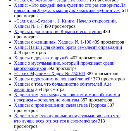
Хадис: «Кто каждый день будет по сто раз говорить: Ля
иляха илля-Лаху аль-маликуль-хаккъ аль-мубийн…».
611
просмотров
«Сахих аль-Бухари». 1. Книга: Начало откровений.
Хадисы № 1-7
490 просмотров
Хадисы о достоинстве Корана и его чтении
480
просмотров
Хадисы о женщинах. Хадисы № 1-100
439 просмотров
Хадис: Найди для своего брата семьдесят оправданий
429 просмотров
Хадисы о друзьях и дружбе
407 просмотров
Хадис о мусульманине, который проживает среди
многобожников
392 просмотра
«Сахих Муслим». Хадис № 2749/11
387 просмотров
Хадисы о достоинстве лошадей/коней/
379 просмотров
Хадисы о том, что большинство обитателей Ада −
женщины
364 просмотра
Хадис о том, что между человеком и многобожием и
неверием – оставление молитвы
357 просмотров
Хадисы о произношении салавата за Пророка
337
просмотров
Хадис о том, что лучшими из мусульман являются те,
кто лучше всех относится к своим жёнам
313
просмотров