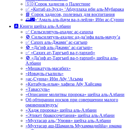
🇸🇩Сорок хадисов о Палестине
✅ «Китаб аз-Зухд» ‘Абдуллаха ибн аль-Мубарака
📘 Сорок хадисов, полезных для воспитания
🌅🌃«‘Амаль аль-йаум ва-л-лейля» Ибн ас-Сунни
🅰 Книги шейха аль-Албани
✅ Сильсилятуль-ахадис ас-сахиха
🚫 Сильсилятуль-ахадис ад-да’ифа валь-мауду’а
✅ Сахих аль-Джами’ ас-сагъир
🚫 «Да’иф аль-Джами’ ас-сагъир»
✅ «Сахих ат-Таргъиб ва-т-тархиб»
🚫 «Да’иф ат-Таргъиб ва-т-тархиб» шейха аль-
Албани
«Мишкатуль-масабих»
«Ирвауль-гъалиль»
«ас-Сунна» Ибн Абу ‘Асыма
«Китабуль-ильм» хафиза Абу Хайсама
«Тавассуль»
«Описание молитвы пророка» шейха аль-Албани
Об обтирании носков при совершении малого
омовения/вудуъ/
«Хадж пророка» шейха аль-Албани
«Этикет бракосочетания» шейха аль-Албани
«Мухтасар аль-‘Улювв» шейха аль-Албани
«Мухтасар аш-Шамаиль Мухаммадиййа» имама