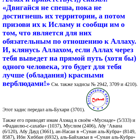
«Двигайся не спеша, пока не
достигнешь их территории, а потом
призови их к Исламу и сообщи им о
том, что является для них
обязательным по отношению к Аллаху.
И, клянусь Аллахом, если Аллах через
тебя выведет на прямой путь (хотя бы)
одного человека, это будет для тебя
лучше (обладания) красными
верблюдами!»
См. также хадисы № 2942, 3709 и 4210).
Этот хадис передал аль-Бухари (3701).
Также его приводят имам Ахмад в своём «Муснаде» (5/333) и
«Фадаилю-с-сахаба» (1037), Муслим (2406), Абу ‘Авана
(6/120), Абу Дауд (3661), ан-Насаи в «Сунан аль-Кубра» (8149,
8587), Ибн Хиббан (6932), аль-Байхакъи в «Сунан аль-Кубра»