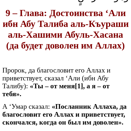
9 – Глава: Достоинства ‘Али
ибн Абу Талиба аль-Къураши
аль-Хашими Абуль-Хасана
(да будет доволен им Аллах)
Пророк, да благословит его Аллах и
приветствует, сказал ‘Али (ибн Абу
Талибу):
«Ты – от
меня
[1]
,
а
я
–
от
тебя
».
А ‘Умар сказал:
«Посланник Аллаха, да
благословит его Аллах и приветствует,
скончался, когда он был им доволен».