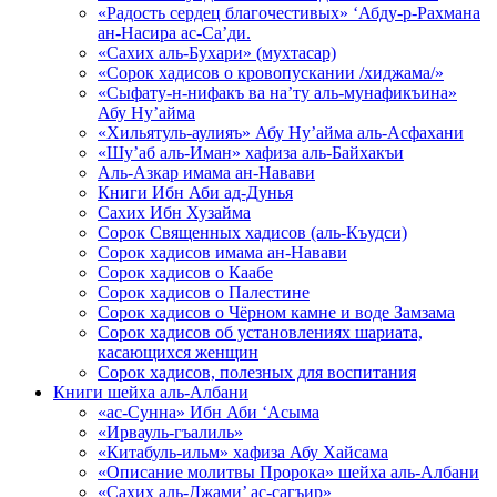
«Радость сердец благочестивых» ‘Абду-р-Рахмана
ан-Насира ас-Са’ди.
«Сахих аль-Бухари» (мухтасар)
«Сорок хадисов о кровопускании /хиджама/»
«Сыфату-н-нифакъ ва на’ту аль-мунафикъина»
Абу Ну’айма
«Хильятуль-аулияъ» Абу Ну’айма аль-Асфахани
«Шу’аб аль-Иман» хафиза аль-Байхакъи
Аль-Азкар имама ан-Навави
Книги Ибн Аби ад-Дунья
Сахих Ибн Хузайма
Сорок Священных хадисов (аль-Къудси)
Сорок хадисов имама ан-Навави
Сорок хадисов о Каабе
Сорок хадисов о Палестине
Сорок хадисов о Чёрном камне и воде Замзама
Сорок хадисов об установлениях шариата,
касающихся женщин
Сорок хадисов, полезных для воспитания
Книги шейха аль-Албани
«ас-Сунна» Ибн Аби ‘Асыма
«Ирвауль-гъалиль»
«Китабуль-ильм» хафиза Абу Хайсама
«Описание молитвы Пророка» шейха аль-Албани
«Сахих аль-Джами’ ас-сагъир»