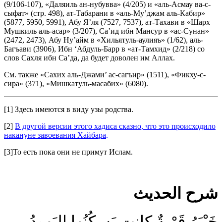
(9/106-107), «Даляиль ан-нубувва» (4/205) и «аль-Асмау ва-с-
сыфат» (стр. 498), ат-Табарани в «аль-Му’джам аль-Кабир»
(5877, 5950, 5991), Абу Я’ля (7527, 7537), ат-Тахави в «Шарх
Мушкиль аль-асар» (3/207), Са’ид ибн Мансур в «ас-Сунан»
(2472, 2473), Абу Ну’айм в «Хильятуль-аулияъ» (1/62), аль-
Багъави (3906), Ибн ‘Абдуль-Барр в «ат-Тамхид» (2/218) со
слов Сахля ибн Са’да, да будет доволен им Аллах.
См. также «Сахих аль-Джами’ ас-сагъир» (1511), «Фикху-с-
сира» (371), «Мишкатуль-масабих» (6080).
[1] Здесь имеются в виду узы родства.
[2]
В другой версии этого хадиса сказно, что это происходило
накануне завоевания Хайбара
.
[3]То есть пока они не примут Ислам.
شرح الحديث
خَيْبَرُ قَرْيةٌ كانت يَسكُنُها اليَهودُ،