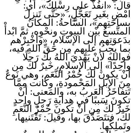
قال: «انفُذْ على رِسْلِكَ»، أي:
امْضِ بغَيرِ تَعَجُّلٍ، «حتَّى تَنزِلَ
بساحَتِهم»، السَّاحةُ: المكانُ
المتَّسعُ بيْن البيوتِ ونحْوِه، ثمَّ ابْدأْ
بدَعوَتِهم إلى الإسْلامِ، «وأخْبِرْهم
بما يجِبُ عليهم مِن حَقِّ اللهِ فيه،
فواللهِ لأنْ يَهْديَ اللهُ بكَ رَجلًا
واحِدًا» إلى الإسلامِ، خَيرٌ لكَ مِن
أنْ يكونَ لكَ حُمْرُ النَّعَمِ، وهي نَوعٌ
مِنَ الإبلِ المَحْمودةِ، وكانت مِمَّا
تَتفاخَرُ العَربُ به، والمَعنى: أنْ
تكونَ سَببًا في هِدايةِ رَجلٍ واحدٍ
خَيرٌ لكَ مِن أنْ تكونَ حُمْرُ النَّعَمِ
لكَ، فتتَصَدَّقَ بها، وقيلَ: تَقْتَنيها،
وتَملِكُها.