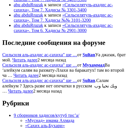
abu abduRrazak
к записи
«Сильсилятуль-ахадис ас-
сахиха». Том 7. Хадисы № 3301-3400
abu abduRrazak
к записи
«Сильсилятуль-ахадис ас-
сахиха». Том 7. Хадисы №№ 3101-3200
abu abduRrazak
к записи
«Сильсилятуль-ахадис ас-
сахиха». Том 6. Хадисы № 2901-3000
Последние сообщения на форуме
Сильсиля аль-ахадис ас-сахиха" ше …
от
Sultan
Уа джазак, брат
мой.
Читать далее
2 месяца назад
Сильсиля аль-ахадис ас-сахиха" ше …
от
Мухаммад
Ва
‘алейкум салям ва рахмату-Ллахи ва баракатух! там во второй
ча …
Читать далее
2 месяца назад
Сильсиля аль-ахадис ас-сахиха" ше …
от
Sultan
.Салам
алейкум ? Здесь разве нет опечатки в русском وبك نحيا وب
…
Читать далее
2 месяца назад
Рубрики
9 сборников хадисов/кутуб тис’а/
«Муснад» имама Ахмада
«Сахих аль-Бухари»