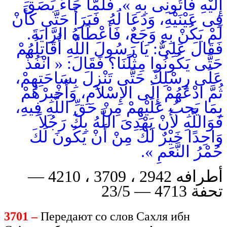
إِلَيْهِ فَأْتُونِى بِهِ ». فَلَمَّا جَاءَ بَصَقَ
فِى عَيْنَيْهِ، وَدَعَا لَهُ فَبَرَأَ حَتَّى كَأَنْ
لَمْ يَكُنْ بِهِ وَجَعٌ، فَأَعْطَاهُ الرَّايَةَ.
فَقَالَ عَلِىٌّ: يَا رَسُولَ اللَّهِ أُقَاتِلُهُمْ
حَتَّى يَكُونُوا مِثْلَنَا؟ فَقَالَ: « انْفُذْ
عَلَى رِسْلِكَ حَتَّى تَنْزِلَ بِسَاحَتِهِمْ،
ثُمَّ ادْعُهُمْ إِلَى الإِسْلاَمِ، وَأَخْبِرْهُمْ
بِمَا يَجِبُ عَلَيْهِمْ مِنْ حَقِّ اللَّهِ فِيهِ،
فَوَاللَّهِ لأَنْ يَهْدِىَ اللَّهُ بِكَ رَجُلاً
وَاحِدًا خَيْرٌ لَكَ مِنْ أَنْ يَكُونَ لَكَ
حُمْرُ النَّعَمِ ».
أطرافه 2942 ، 3709 ، 4210 —
تحفة 4713 — 23/5
3701 –
Передают со слов Сахля ибн