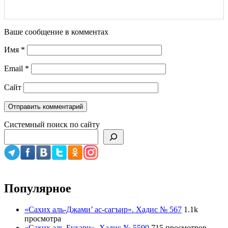
Ваше сообщение в комментах
Имя
*
Email
*
Сайт
Системный поиск по сайту
Популярное
«Сахих аль-Джами’ ас-сагъир». Хадис № 567
1.1k
просмотра
«Сахих аль-Бухари». Хадис № 5590
715 просмотров