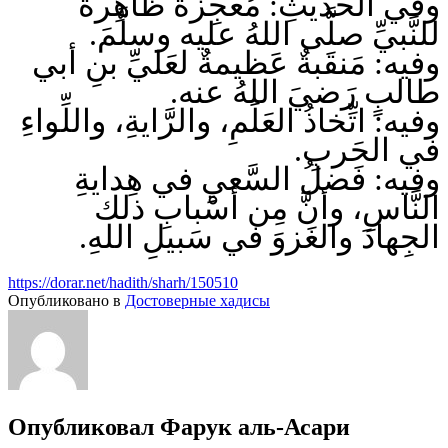
وفي الحَديثِ: مُعجِزةٌ ظاهِرةٌ
للنَّبيِّ صلَّى اللهُ عليه وسلَّمَ.
وفيه: مَنقَبةٌ عَظيمةٌ لعَليِّ بنِ أبي
طالبٍ رَضيَ اللهُ عنه.
وفيه: اتِّخاذُ العَلَمِ، والرَّايةِ، واللِّواءِ
في الحَربِ.
وفيه: فَضلُ السَّعيِ في هِدايةِ
النَّاسِ، وأنَّ مِن أسْبابِ ذلك
الجِهادَ والغَزوَ في سَبيلِ اللهِ.
https://dorar.net/hadith/sharh/150510
Опубликовано в
Достоверные хадисы
Опубликовал
Фарук аль-Асари