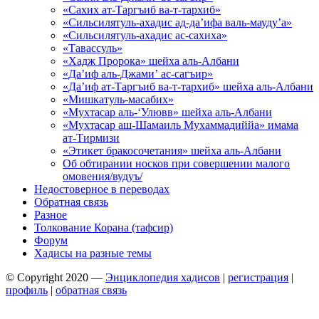
«Сахих ат-Таргъиб ва-т-тархиб»
«Сильсилятуль-ахадис ад-да’ифа валь-мауду’а»
«Сильсилятуль-ахадис ас-сахиха»
«Тавассуль»
«Хадж Пророка» шейха аль-Албани
«Да’иф аль-Джами’ ас-сагъир»
«Да’иф ат-Таргъиб ва-т-тархиб» шейха аль-Албани
«Мишкатуль-масабих»
«Мухтасар аль-‘Улювв» шейха аль-Албани
«Мухтасар аш-Шамаиль Мухаммадиййа» имама
ат-Тирмизи
«Этикет бракосочетания» шейха аль-Албани
Об обтирании носков при совершении малого
омовения/вудуъ/
Недостоверное в переводах
Обратная связь
Разное
Толкование Корана (тафсир)
Форум
Хадисы на разные темы
© Copyright 2020 —
Энциклопедия хадисов
|
регистрация
|
профиль
|
обратная связь
Wisteria Theme by
WPFriendship
⋅
Powered by
WordPress