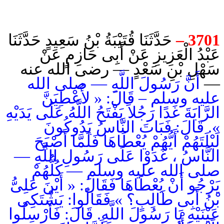
حَدَّثَنَا قُتَيْبَةُ بْنُ سَعِيدٍ حَدَّثَنَا
–
3701
عَبْدُ الْعَزِيزِ عَنْ أَبِى حَازِمٍ عَنْ
سَهْلِ بْنِ سَعْدٍ — رضى الله عنه
أَنَّ رَسُولَ اللَّهِ — صلى الله
—
عليه وسلم – قَالَ:
« لأُعْطِيَنَّ
الرَّايَةَ غَدًا رَجُلاً يَفْتَحُ اللَّهُ عَلَى يَدَيْهِ
». قَالَ: فَبَاتَ النَّاسُ يَدُوكُونَ
لَيْلَتَهُمْ أَيُّهُمْ يُعْطَاهَا فَلَمَّا أَصْبَحَ
النَّاسُ ، غَدَوْا عَلَى رَسُولِ اللَّهِ —
صلى الله عليه وسلم — كُلُّهُمْ
يَرْجُو أَنْ يُعْطَاهَا فَقَالَ: « أَيْنَ عَلِىُّ
بْنُ أَبِى طَالِبٍ؟ » فَقَالُوا: يَشْتَكِى
عَيْنَيْهِ يَا رَسُولَ اللَّهِ. قَالَ: فَأَرْسِلُوا