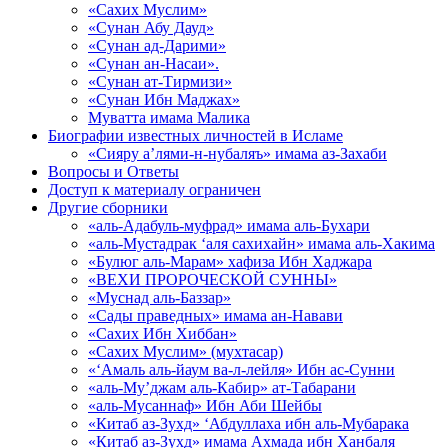
«Сахих Муслим»
«Сунан Абу Дауд»
«Сунан ад-Дарими»
«Сунан ан-Насаи».
«Сунан ат-Тирмизи»
«Сунан Ибн Маджах»
Муватта имама Малика
Биографии известных личностей в Исламе
«Сияру а’лями-н-нубаляъ» имама аз-Захаби
Вопросы и Ответы
Доступ к материалу ограничен
Другие сборники
«аль-Адабуль-муфрад» имама аль-Бухари
«аль-Мустадрак ‘аля сахихайн» имама аль-Хакима
«Булюг аль-Марам» хафиза Ибн Хаджара
«ВЕХИ ПРОРОЧЕСКОЙ СУННЫ»
«Муснад аль-Баззар»
«Сады праведных» имама ан-Навави
«Сахих Ибн Хиббан»
«Сахих Муслим» (мухтасар)
«‘Амаль аль-йаум ва-л-лейля» Ибн ас-Сунни
«аль-Му’джам аль-Кабир» ат-Табарани
«аль-Мусаннаф» Ибн Аби Шейбы
«Китаб аз-Зухд» ‘Абдуллаха ибн аль-Мубарака
«Китаб аз-Зухд» имама Ахмада ибн Ханбаля