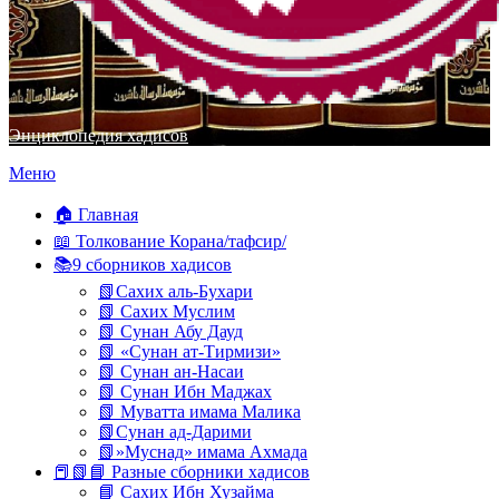
Энциклопедия хадисов
Перейти
Меню
к
содержимому
🏠 Главная
📖 Толкование Корана/тафсир/
📚9 сборников хадисов
📗Сахих аль-Бухари
📗 Сахих Муслим
📗 Сунан Абу Дауд
📗 «Сунан ат-Тирмизи»
📗 Сунан ан-Насаи
📗 Сунан Ибн Маджах
📗 Муватта имама Малика
📗Сунан ад-Дарими
📗»Муснад» имама Ахмада
📕📗📘 Разные сборники хадисов
📘 Сахих Ибн Хузайма