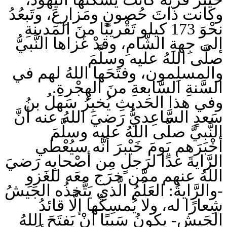
وكانت ذاتَ حُصونٍ ومَزارِعَ، وتَبعُدُ
نحْوَ 173 كيلو تَقْريبًا منَ المَدينةِ
إلى جِهةِ الشَّامِ، وقدْ غَزاها النَّبيُّ
صلَّى اللهُ عليه وسلَّمَ
والمسلِمون، وفتَحَها اللهُ لهم في
السَّنةِ السَّابعةِ منَ الهِجْرةِ.
وفي هذا الحَديثِ يُخبِرُ سَهلُ بنُ
سَعدٍ السَّاعِديُّ رَضيَ اللهُ عنه أنَّ
النَّبيَّ صلَّى اللهُ عليه وسلَّمَ
أخْبَرَهم يَومَ خَيْبرَ أنَّه سيُعْطي
الرَّايةَ غدًا لرَجلٍ مِن أصْحابِه رَضيَ
اللهُ عنهم ممَّن خرَج معَه للغَزوِ
-والرَّايةُ: العَلَمُ الَّذي يَتَّخذُه الجَيشُ
شِعارًا له، ولا يُمسِكُها إلَّا قائدُ
الجَيشِ- يكونُ سَببًا أنْ يَفتَحَ اللهُ