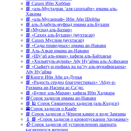
📘 Сахих Ибн Хиббан
📘 «аль-Мустадрак ‘аля сахихайн» имама аль-
Хакима
📘 «аль-Мусаннаф» Ибн Аби Шейбы
📘 аль-Адабуль-муфрад имама аль-Бухари
📘»Муснад аль-Баззар»
📘 «Сахих аль-Бухари» (мухтасар)
📘 Сахих Муслим (мухтасар)
📘 «Сады праведных» имама ан-Навави
📘 Аль-Азкар имама ан-Навави
📘 «Шу’аб аль-иман» хафиза аль-Байхакъи
📘 «Хильятуль-аулияъ» Абу Ну’айма аль-Асфахани
📘 «Сыфату-н-нифакъ ва на’ту аль-мунафикъина»
Абу Ну’айма
📘Книги Ибн Аби ад-Дунья
📘 «Радость сердец благочестивых» ‘Абду-р-
Рахмана ан-Насира ас-Са’ди.
📘 «Булюг аль-Марам» хафиза Ибн Хаджара
📘Сорок хадисов имама ан-Навави
📘 🕌 Сорок Священных хадисов (аль-Къудси)
🕋Сорок хадисов о Каабе
📘 Сорок хадисов о Чёрном камне и воде Замзама
💉 📘 «Сорок хадисов о кровопускании /хиджама/»
🥀 Сорок хадисов об установлениях шариата,
касающихся женщин