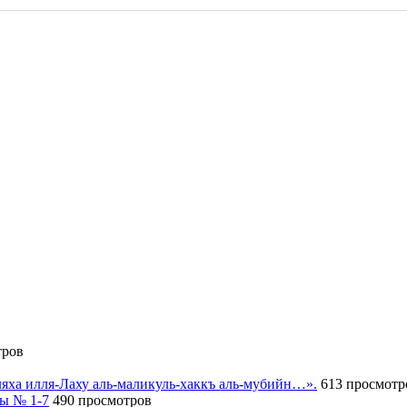
тров
иляха илля-Лаху аль-маликуль-хаккъ аль-мубийн…».
613 просмотр
сы № 1-7
490 просмотров