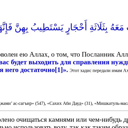
َعَهُ بِثَلَاثَةِ أَحْجَارٍ يَسْتَطِيبُ بِهِنَّ فَإِنَّ
оволен ею Аллах, о том, что Посланник Алл
 вас будет выходить для справления нужды
я него достаточно[1]».
Этот хадис передали имам Ах
ами’ ас-сагъир» (547), «Сахих Аби Дауд» (31), «Мишкатуль-масаб
зволено очищаться камнями или чем-нибудь д
льно использовать воду, так как таким обр