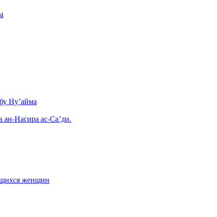
а
бу Ну’айма
а ан-Насира ас-Са’ди.
ающихся женщин