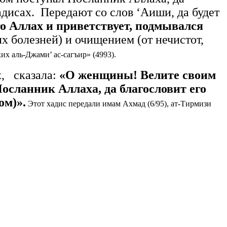
адисах. Передают со слов ‘Аиши, да будет
го Аллах и приветствует,
подмывался
х болезней) и очищением (от нечистот,
х аль-Джами’ ас-сагъир» (4993).
х, сказала:
«О женщины! Велите своим
осланник Аллаха, да благословит его
ом)».
Этот хадис передали имам Ахмад (6/95), ат-Тирмизи