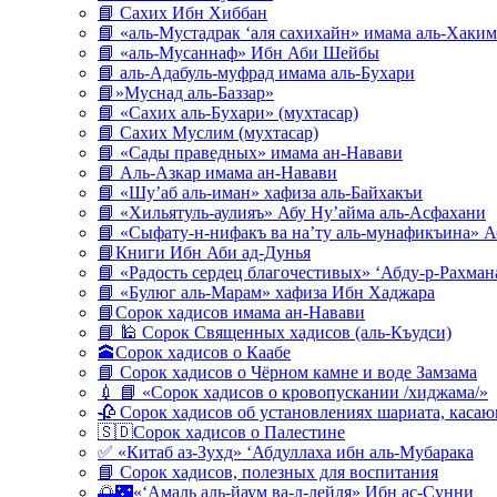
📘 Сахих Ибн Хиббан
📘 «аль-Мустадрак ‘аля сахихайн» имама аль-Хаким
📘 «аль-Мусаннаф» Ибн Аби Шейбы
📘 аль-Адабуль-муфрад имама аль-Бухари
📘»Муснад аль-Баззар»
📘 «Сахих аль-Бухари» (мухтасар)
📘 Сахих Муслим (мухтасар)
📘 «Сады праведных» имама ан-Навави
📘 Аль-Азкар имама ан-Навави
📘 «Шу’аб аль-иман» хафиза аль-Байхакъи
📘 «Хильятуль-аулияъ» Абу Ну’айма аль-Асфахани
📘 «Сыфату-н-нифакъ ва на’ту аль-мунафикъина» А
📘Книги Ибн Аби ад-Дунья
📘 «Радость сердец благочестивых» ‘Абду-р-Рахман
📘 «Булюг аль-Марам» хафиза Ибн Хаджара
📘Сорок хадисов имама ан-Навави
📘 🕌 Сорок Священных хадисов (аль-Къудси)
🕋Сорок хадисов о Каабе
📘 Сорок хадисов о Чёрном камне и воде Замзама
💉 📘 «Сорок хадисов о кровопускании /хиджама/»
🥀 Сорок хадисов об установлениях шариата, кас
🇸🇩Сорок хадисов о Палестине
✅ «Китаб аз-Зухд» ‘Абдуллаха ибн аль-Мубарака
📘 Сорок хадисов, полезных для воспитания
🌅🌃«‘Амаль аль-йаум ва-л-лейля» Ибн ас-Сунни