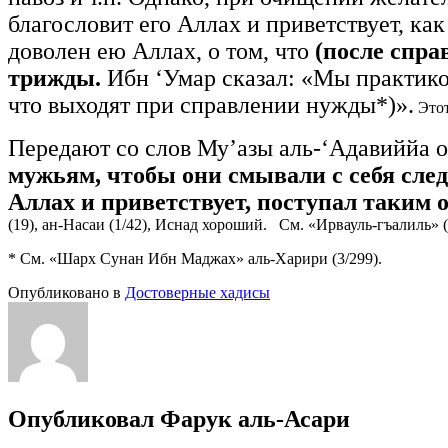
благословит его Аллах и приветствует, ка
доволен ею Аллах, о том, что
(после спр
трижды.
Ибн ‘Умар сказал: «Мы практиков
что выходят при справлении нужды*)».
Этот
Передают со слов Му’азы аль-‘Адавиййа о
мужьям, чтобы они смывали с себя след
Аллах и приветствует, поступал таким о
(19), ан-Насаи (1/42), Иснад хороший. См. «Ирвауль-гъалиль» (
* См. «Шарх Сунан Ибн Маджах» аль-Харири (3/299).
Опубликовано в
Достоверные хадисы
Опубликовал
Фарук аль-Асари