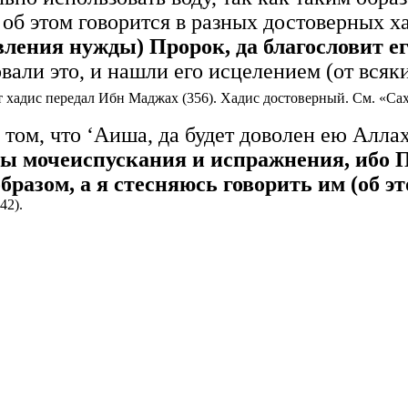
к об этом говорится в разных достоверных х
авления нужды) Пророк
, да благословит е
али это, и нашли его исцелением (от всяки
 хадис передал Ибн Маджах (356). Хадис достоверный. См. «Сахи
 том, что ‘Аиша, да будет доволен ею Алла
ы мочеиспускания и испражнения, ибо П
бразом, а я стесняюсь говорить им (об эт
42).