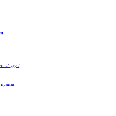
ни
ния/вудуъ/
Тирмизи