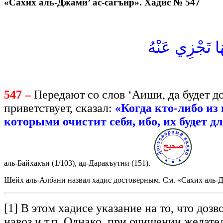
«Сахих аль-Джами’ ас-сагъир». Хадис № 547
هَا تَجْزِي عَنْهُ
547 –
Передают со слов ‘Аиши, да будет д
приветствует, сказал:
«Когда кто-либо из
которыми очистит себя, ибо, их будет дл
аль-Байхакъи (1/103), ад-Даракъутни (151).
Шейх аль-Албани назвал хадис достоверным. См. «Сахих аль-Дж
[1] В этом хадисе указание на то, что до
навоз и т.п. Однако, при очищении желате