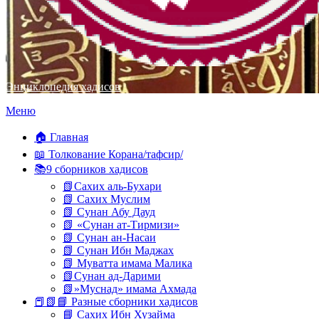
Энциклопедия хадисов
Перейти
Меню
к
содержимому
🏠 Главная
📖 Толкование Корана/тафсир/
📚9 сборников хадисов
📗Сахих аль-Бухари
📗 Сахих Муслим
📗 Сунан Абу Дауд
📗 «Сунан ат-Тирмизи»
📗 Сунан ан-Насаи
📗 Сунан Ибн Маджах
📗 Муватта имама Малика
📗Сунан ад-Дарими
📗»Муснад» имама Ахмада
📕📗📘 Разные сборники хадисов
📘 Сахих Ибн Хузайма