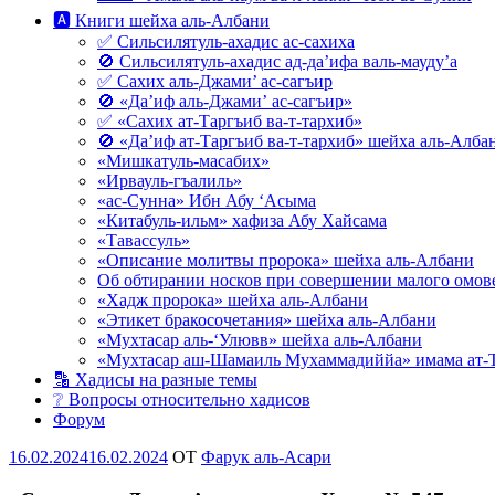
🅰 Книги шейха аль-Албани
✅ Сильсилятуль-ахадис ас-сахиха
🚫 Сильсилятуль-ахадис ад-да’ифа валь-мауду’а
✅ Сахих аль-Джами’ ас-сагъир
🚫 «Да’иф аль-Джами’ ас-сагъир»
✅ «Сахих ат-Таргъиб ва-т-тархиб»
🚫 «Да’иф ат-Таргъиб ва-т-тархиб» шейха аль-Алба
«Мишкатуль-масабих»
«Ирвауль-гъалиль»
«ас-Сунна» Ибн Абу ‘Асыма
«Китабуль-ильм» хафиза Абу Хайсама
«Тавассуль»
«Описание молитвы пророка» шейха аль-Албани
Об обтирании носков при совершении малого омове
«Хадж пророка» шейха аль-Албани
«Этикет бракосочетания» шейха аль-Албани
«Мухтасар аль-‘Улювв» шейха аль-Албани
«Мухтасар аш-Шамаиль Мухаммадиййа» имама ат-
🔡 Хадисы на разные темы
❔ Вопросы относительно хадисов
Форум
Опубликовано
16.02.2024
16.02.2024
OT
Фарук аль-Асари