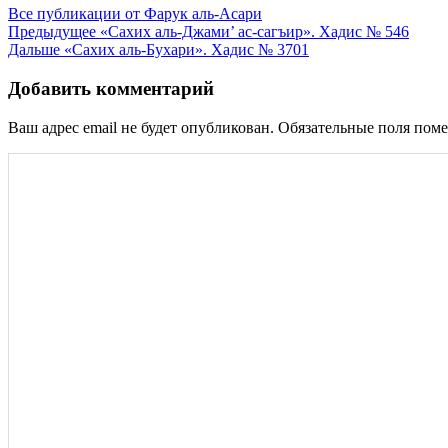
Все публикации от Фарук аль-Асари
Навигация
Предыдущее
«Сахих аль-Джами’ ас-сагъир». Хадис № 546
Дальше
«Сахих аль-Бухари». Хадис № 3701
по
записям
Добавить комментарий
Ваш адрес email не будет опубликован.
Обязательные поля пом