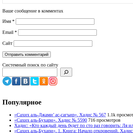
Ваше сообщение в комментах
Имя
*
Email
*
Сайт
Системный поиск по сайту
Популярное
«Сахих аль-Джами’ ас-сагъир». Хадис № 567
1.1k просмо
«Сахих аль-Бухари». Хадис № 5590
716 просмотров
Хадис: «Кто каждый день будет по сто раз говорить: Ля 
«Сахих аль-Бухари». 1. Книга: Начало откровений. Хади