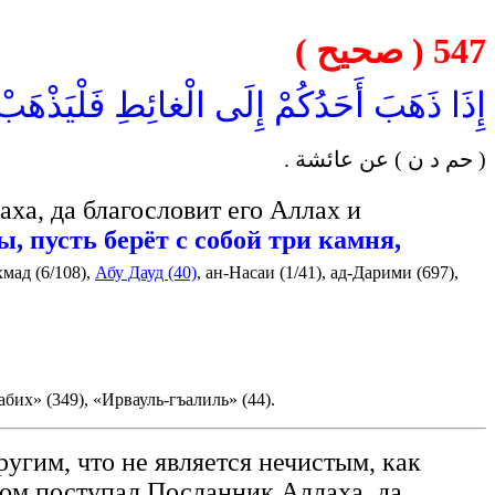
547 ( صحيح )
إِذَا ذَهَبَ أَحَدُكُمْ إِلَى الْغائِطِ فَلْيَذْهَبْ م
( حم د ن ) عن عائشة .
аха, да благословит его Аллах и
, пусть берёт с собой три камня,
мад (6/108),
Абу Дауд (40)
, ан-Насаи (1/41), ад-Дарими (697),
их» (349), «Ирвауль-гъалиль» (44).
ругим, что не является нечистым, как
азом поступал Посланник Аллаха, да