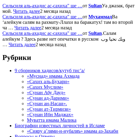
Сильсиля аль-ахадис ас-сахиха" ше …
от
Sultan
Уа джазак, брат
мой.
Читать далее
2 месяца назад
Сильсиля аль-ахадис ас-сахиха" ше …
от
Мухаммад
Ва
‘алейкум салям ва рахмату-Ллахи ва баракатух! там во второй
ча …
Читать далее
2 месяца назад
Сильсиля аль-ахадис ас-сахиха" ше …
от
Sultan
.Салам
алейкум ? Здесь разве нет опечатки в русском وبك نحيا وب
…
Читать далее
2 месяца назад
Рубрики
9 сборников хадисов/кутуб тис’а/
«Муснад» имама Ахмада
«Сахих аль-Бухари»
«Сахих Муслим»
«Сунан Абу Дауд»
«Сунан ад-Дарими»
«Сунан ан-Насаи».
«Сунан ат-Тирмизи»
«Сунан Ибн Маджах»
Муватта имама Малика
Биографии известных личностей в Исламе
«Сияру а’лями-н-нубаляъ» имама аз-Захаби
Вопросы и Ответы