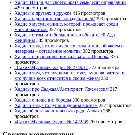
Хадис: Найди для своего брата семьдесят оправданий
429 просмотров
Хадисы о друзьях и дружбе
416 просмотров
Хадисы о достоинстве лошадей/коней/
393 просмотра
Хадис о мусульманине, который проживает среди
многобожников
387 просмотров
Хадисы о том, что большинство обитателей Ада −
женщины
385 просмотров
Хадис о том, что между человеком и многобожием и
неверием – оставление молитвы
382 просмотра
Хадисы о произношении салавата за Пророка
376
просмотров
«Сахих Муслим». Хадис № 2749/11
373 просмотра
Хадис о том, что лучшими из мусульман являются те,
кто лучше всех относится к своим жёнам
330
просмотров
Хадисы про Даджаля/Антихрист, Лжемессия/
317
просмотров
Хадисы о ношении бороды
300 просмотров
Хадис о том, что души подобны воинам
287 просмотров
Хадис об оставлении чего-то ради Аллаха
268
просмотров
«Сахих Муслим». Хадис № 1422/69
260 просмотров
Свежие комментарии