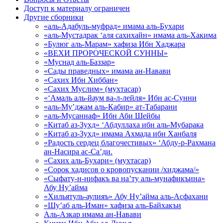
Доступ к материалу ограничен
Другие сборники
«аль-Адабуль-муфрад» имама аль-Бухари
«аль-Мустадрак ‘аля сахихайн» имама аль-Хакима
«Булюг аль-Марам» хафиза Ибн Хаджара
«ВЕХИ ПРОРОЧЕСКОЙ СУННЫ»
«Муснад аль-Баззар»
«Сады праведных» имама ан-Навави
«Сахих Ибн Хиббан»
«Сахих Муслим» (мухтасар)
«‘Амаль аль-йаум ва-л-лейля» Ибн ас-Сунни
«аль-Му’джам аль-Кабир» ат-Табарани
«аль-Мусаннаф» Ибн Аби Шейбы
«Китаб аз-Зухд» ‘Абдуллаха ибн аль-Мубарака
«Китаб аз-Зухд» имама Ахмада ибн Ханбаля
«Радость сердец благочестивых» ‘Абду-р-Рахмана
ан-Насира ас-Са’ди.
«Сахих аль-Бухари» (мухтасар)
«Сорок хадисов о кровопускании /хиджама/»
«Сыфату-н-нифакъ ва на’ту аль-мунафикъина»
Абу Ну’айма
«Хильятуль-аулияъ» Абу Ну’айма аль-Асфахани
«Шу’аб аль-Иман» хафиза аль-Байхакъи
Аль-Азкар имама ан-Навави