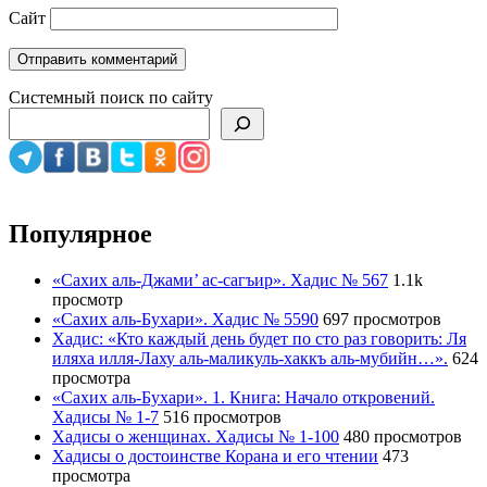
Сайт
Системный поиск по сайту
Популярное
«Сахих аль-Джами’ ас-сагъир». Хадис № 567
1.1k
просмотр
«Сахих аль-Бухари». Хадис № 5590
697 просмотров
Хадис: «Кто каждый день будет по сто раз говорить: Ля
иляха илля-Лаху аль-маликуль-хаккъ аль-мубийн…».
624
просмотра
«Сахих аль-Бухари». 1. Книга: Начало откровений.
Хадисы № 1-7
516 просмотров
Хадисы о женщинах. Хадисы № 1-100
480 просмотров
Хадисы о достоинстве Корана и его чтении
473
просмотра