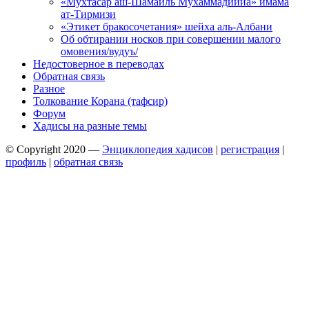
«Мухтасар аш-Шамаиль Мухаммадиййа» имама
ат-Тирмизи
«Этикет бракосочетания» шейха аль-Албани
Об обтирании носков при совершении малого
омовения/вудуъ/
Недостоверное в переводах
Обратная связь
Разное
Толкование Корана (тафсир)
Форум
Хадисы на разные темы
© Copyright 2020 —
Энциклопедия хадисов
|
регистрация
|
профиль
|
обратная связь
Wisteria Theme by
WPFriendship
⋅
Powered by
WordPress