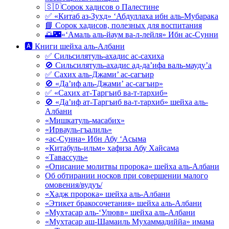
🇸🇩Сорок хадисов о Палестине
✅ «Китаб аз-Зухд» ‘Абдуллаха ибн аль-Мубарака
📘 Сорок хадисов, полезных для воспитания
🌅🌃«‘Амаль аль-йаум ва-л-лейля» Ибн ас-Сунни
🅰 Книги шейха аль-Албани
✅ Сильсилятуль-ахадис ас-сахиха
🚫 Сильсилятуль-ахадис ад-да’ифа валь-мауду’а
✅ Сахих аль-Джами’ ас-сагъир
🚫 «Да’иф аль-Джами’ ас-сагъир»
✅ «Сахих ат-Таргъиб ва-т-тархиб»
🚫 «Да’иф ат-Таргъиб ва-т-тархиб» шейха аль-
Албани
«Мишкатуль-масабих»
«Ирвауль-гъалиль»
«ас-Сунна» Ибн Абу ‘Асыма
«Китабуль-ильм» хафиза Абу Хайсама
«Тавассуль»
«Описание молитвы пророка» шейха аль-Албани
Об обтирании носков при совершении малого
омовения/вудуъ/
«Хадж пророка» шейха аль-Албани
«Этикет бракосочетания» шейха аль-Албани
«Мухтасар аль-‘Улювв» шейха аль-Албани
«Мухтасар аш-Шамаиль Мухаммадиййа» имама