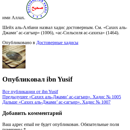
ими Аллах.
Шейх аль-Албани назвал хадис достоверным. См. «Сахих аль-
Джами’ ас-сагъир» (1006), «ас-Сильсиля ас-сахиха» (1464).
Опубликовано в
Достоверные хадисы
Опубликовал
ibn Yusif
Все публикации от ibn Yusif
Навигация
Предыдущее
«Сахих аль-Джами’ ас-сагъир». Хадис № 1005
Дальше
«Сахих аль-Джами’ ас-сагъир». Хадис № 1007
по
записям
Добавить комментарий
Ваш адрес email не будет опубликован.
Обязательные поля
помечены
*