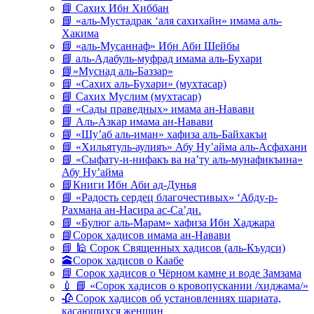
📘 Сахих Ибн Хиббан
📘 «аль-Мустадрак ‘аля сахихайн» имама аль-
Хакима
📘 «аль-Мусаннаф» Ибн Аби Шейбы
📘 аль-Адабуль-муфрад имама аль-Бухари
📘»Муснад аль-Баззар»
📘 «Сахих аль-Бухари» (мухтасар)
📘 Сахих Муслим (мухтасар)
📘 «Сады праведных» имама ан-Навави
📘 Аль-Азкар имама ан-Навави
📘 «Шу’аб аль-иман» хафиза аль-Байхакъи
📘 «Хильятуль-аулияъ» Абу Ну’айма аль-Асфахани
📘 «Сыфату-н-нифакъ ва на’ту аль-мунафикъина»
Абу Ну’айма
📘Книги Ибн Аби ад-Дунья
📘 «Радость сердец благочестивых» ‘Абду-р-
Рахмана ан-Насира ас-Са’ди.
📘 «Булюг аль-Марам» хафиза Ибн Хаджара
📘Сорок хадисов имама ан-Навави
📘 🕌 Сорок Священных хадисов (аль-Къудси)
🕋Сорок хадисов о Каабе
📘 Сорок хадисов о Чёрном камне и воде Замзама
💉 📘 «Сорок хадисов о кровопускании /хиджама/»
🥀 Сорок хадисов об установлениях шариата,
касающихся женщин