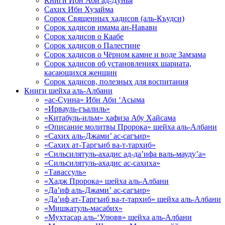
Книги Ибн Аби ад-Дунья
Сахих Ибн Хузайма
Сорок Священных хадисов (аль-Къудси)
Сорок хадисов имама ан-Навави
Сорок хадисов о Каабе
Сорок хадисов о Палестине
Сорок хадисов о Чёрном камне и воде Замзама
Сорок хадисов об установлениях шариата,
касающихся женщин
Сорок хадисов, полезных для воспитания
Книги шейха аль-Албани
«ас-Сунна» Ибн Аби ‘Асыма
«Ирвауль-гъалиль»
«Китабуль-ильм» хафиза Абу Хайсама
«Описание молитвы Пророка» шейха аль-Албани
«Сахих аль-Джами’ ас-сагъир»
«Сахих ат-Таргъиб ва-т-тархиб»
«Сильсилятуль-ахадис ад-да’ифа валь-мауду’а»
«Сильсилятуль-ахадис ас-сахиха»
«Тавассуль»
«Хадж Пророка» шейха аль-Албани
«Да’иф аль-Джами’ ас-сагъир»
«Да’иф ат-Таргъиб ва-т-тархиб» шейха аль-Албани
«Мишкатуль-масабих»
«Мухтасар аль-‘Улювв» шейха аль-Албани