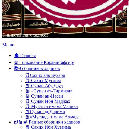
Энциклопедия хадисов
Перейти
Меню
к
содержимому
🏠 Главная
📖 Толкование Корана/тафсир/
📚9 сборников хадисов
📗Сахих аль-Бухари
📗 Сахих Муслим
📗 Сунан Абу Дауд
📗 «Сунан ат-Тирмизи»
📗 Сунан ан-Насаи
📗 Сунан Ибн Маджах
📗 Муватта имама Малика
📗Сунан ад-Дарими
📗»Муснад» имама Ахмада
📕📗📘 Разные сборники хадисов
📘 Сахих Ибн Хузайма