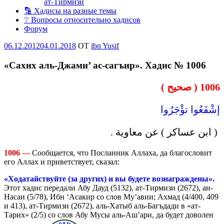
ат-Тирмизи
🔡 Хадисы на разные темы
❔ Вопросы относительно хадисов
Форум
Опубликовано
06.12.2012
04.01.2018
OT
ibn Yusif
«Сахих аль-Джами’ ас-сагъир». Хадис № 1006
1006 ( صحيح )
إشْفَعُوا تؤْجَرُوا
( ابن عساكر ) عن معاوية .
1006 —
Сообщается, что Посланник Аллаха, да благословит
его Аллах и приветствует, сказал:
«Хо­да­тай­ст­вуй­те (за других) и вы бу­де­те воз­на­гра­ж­де­ны».
Этот хадис передали Абу Дауд (5132), ат-Тирмизи (2672), ан-
Насаи (5/78), Ибн ‘Асакир со слов Му’авии; Ахмад (4/400, 409
и 413), ат-Тирмизи (2672), аль-Хатыб аль-Багъдади в «ат-
Тарих» (2/5) со слов Абу Мусы аль-Аш’ари, да будет доволен