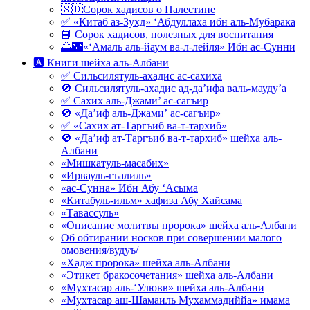
🇸🇩Сорок хадисов о Палестине
✅ «Китаб аз-Зухд» ‘Абдуллаха ибн аль-Мубарака
📘 Сорок хадисов, полезных для воспитания
🌅🌃«‘Амаль аль-йаум ва-л-лейля» Ибн ас-Сунни
🅰 Книги шейха аль-Албани
✅ Сильсилятуль-ахадис ас-сахиха
🚫 Сильсилятуль-ахадис ад-да’ифа валь-мауду’а
✅ Сахих аль-Джами’ ас-сагъир
🚫 «Да’иф аль-Джами’ ас-сагъир»
✅ «Сахих ат-Таргъиб ва-т-тархиб»
🚫 «Да’иф ат-Таргъиб ва-т-тархиб» шейха аль-
Албани
«Мишкатуль-масабих»
«Ирвауль-гъалиль»
«ас-Сунна» Ибн Абу ‘Асыма
«Китабуль-ильм» хафиза Абу Хайсама
«Тавассуль»
«Описание молитвы пророка» шейха аль-Албани
Об обтирании носков при совершении малого
омовения/вудуъ/
«Хадж пророка» шейха аль-Албани
«Этикет бракосочетания» шейха аль-Албани
«Мухтасар аль-‘Улювв» шейха аль-Албани
«Мухтасар аш-Шамаиль Мухаммадиййа» имама