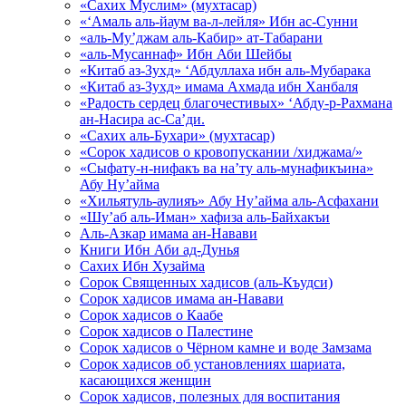
«Сахих Муслим» (мухтасар)
«‘Амаль аль-йаум ва-л-лейля» Ибн ас-Сунни
«аль-Му’джам аль-Кабир» ат-Табарани
«аль-Мусаннаф» Ибн Аби Шейбы
«Китаб аз-Зухд» ‘Абдуллаха ибн аль-Мубарака
«Китаб аз-Зухд» имама Ахмада ибн Ханбаля
«Радость сердец благочестивых» ‘Абду-р-Рахмана
ан-Насира ас-Са’ди.
«Сахих аль-Бухари» (мухтасар)
«Сорок хадисов о кровопускании /хиджама/»
«Сыфату-н-нифакъ ва на’ту аль-мунафикъина»
Абу Ну’айма
«Хильятуль-аулияъ» Абу Ну’айма аль-Асфахани
«Шу’аб аль-Иман» хафиза аль-Байхакъи
Аль-Азкар имама ан-Навави
Книги Ибн Аби ад-Дунья
Сахих Ибн Хузайма
Сорок Священных хадисов (аль-Къудси)
Сорок хадисов имама ан-Навави
Сорок хадисов о Каабе
Сорок хадисов о Палестине
Сорок хадисов о Чёрном камне и воде Замзама
Сорок хадисов об установлениях шариата,
касающихся женщин
Сорок хадисов, полезных для воспитания