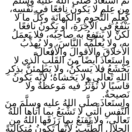
ثُمَّ استَعاذَ صلَّى اللهُ عليه وسلَّمَ
مِن عِلمٍ لا يَكونُ نافعًا في نَفْسِه،
كَعِلْمِ النُّجومِ والكَهانَةِ وكُلِّ ما لا
يَنْفَعُ في الآخِرَةِ، أو يَكونُ نافعًا
لكنْ لا يَنتَفِعُ به صاحِبُه، فلا يَعمَلُ
به، ولا يُعلِّمُه النَّاسَ، ولا يُهذِّبُ
الأخلاقَ والأقوالَ والأفعالَ.
واستَعاذَ أيضًا منَ القَلْبِ الَّذي لا
يَخْشَعُ فلا يَسكُنُ، ولا يَطمئنُّ بذِكرِ
اللهِ تَعالَى ولا يَخشاهُ؛ لأنَّه يَكونُ
قاسيًا لا تُؤَثِّرُ فيه مَوعظَةٌ ولا
نَصيحةٌ.
واستَعاذَ صلَّى اللهُ عليه وسلَّمَ مِنَ
النَّفسِ الَّتي لا تَشْبَعُ بما آتاها اللهُ
تَعالَى، ولا تَقنَعُ بما رَزَقَها اللهُ مِن
الحلالِ الطَّيِّبِ؛ لأنَّها تَكونُ مُتكالِبَةً