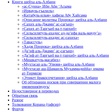
Книги шейха аль-Албани
«ас-Сунна» Ибн Аби ‘Асыма
«Ирвауль-гъалиль»
«Китабуль-ильм» хафиза Абу Хайсама
«Описание молитвы Пророка» шейха аль-Албани
«Сахих аль-Джами’ ас-сагъир»
«Сахих ат-Таргъиб ва-т-тархиб»
«Сильсилятуль-ахадис ад-да’ифа валь-мауду’а»
«Сильсилятуль-ахадис ас-сахиха»
«Тавассуль»
«Хадж Пророка» шейха аль-Албани
«Да’иф аль-Джами’ ас-сагъир»
«Да’иф ат-Таргъиб ва-т-тархиб» шейха аль-Албани
«Мишкатуль-масабих»
«Мухтасар аль-‘Улювв» шейха аль-Албани
«Мухтасар аш-Шамаиль Мухаммадиййа» имама
ат-Тирмизи
«Этикет бракосочетания» шейха аль-Албани
Об обтирании носков при совершении малого
омовения/вудуъ/
Недостоверное в переводах
Обратная связь
Разное
Толкование Корана (тафсир)
Форум