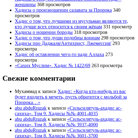
женщины
368 просмотров
Хадисы о произношении салавата за Пророка
340
просмотров
Хадис о том, что лучшими из мусульман являются те,
кто лучше всех относится к своим жёнам
331 просмотр
Хадисы о ношении бороды
318 просмотров
Хадис о том, что души подобны воинам
298 просмотров
Хадисы про Даджаля/Антихрист, Лжемессия/
293
просмотра
Хадис об оставлении чего-то ради Аллаха
273
просмотра
«Сахих Муслим». Хадис № 1422/69
263 просмотра
Свежие комментарии
Мухаммад
к записи
Хадис: «Когда кто-нибудь из вас
будет входить в мечеть, пусть обратится с мольбой за
Пророка…»
abu abduRrazak
к записи
«Сильсилятуль-ахадис ас-
сахиха». Том 9. Хадисы №№ 4001-4035
abu abduRrazak
к записи
«Сильсилятуль-ахадис ас-
сахиха». Том 8. Хадисы №№ 3937-4000
abu abduRrazak
к записи
«Сильсилятуль-ахадис ас-
сахиха». Том 8. Хадисы №№ 3601-3700