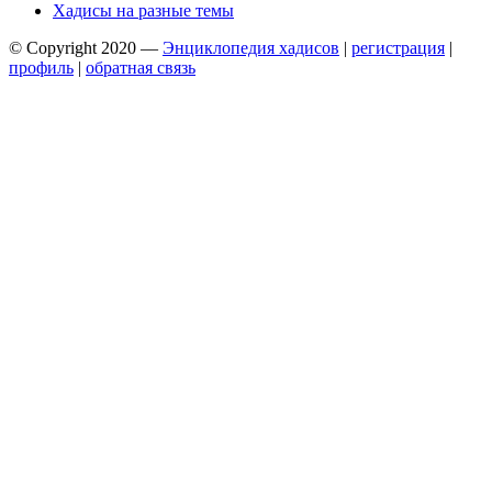
Хадисы на разные темы
© Copyright 2020 —
Энциклопедия хадисов
|
регистрация
|
профиль
|
обратная связь
Wisteria Theme by
WPFriendship
⋅
Powered by
WordPress