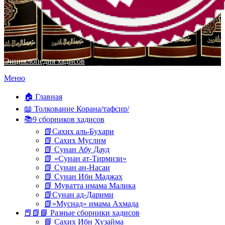
Энциклопедия хадисов
Перейти
Меню
к
содержимому
🏠 Главная
📖 Толкование Корана/тафсир/
📚9 сборников хадисов
📗Сахих аль-Бухари
📗 Сахих Муслим
📗 Сунан Абу Дауд
📗 «Сунан ат-Тирмизи»
📗 Сунан ан-Насаи
📗 Сунан Ибн Маджах
📗 Муватта имама Малика
📗Сунан ад-Дарими
📗»Муснад» имама Ахмада
📕📗📘 Разные сборники хадисов
📘 Сахих Ибн Хузайма