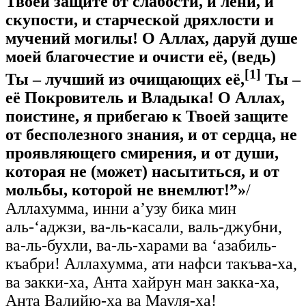
Твоей защите от слабости, и лени, и
скупости, и старческой дряхлости и
мучений могилы! О Аллах, даруй душе
моей благочестие и очисти её, (ведь)
[1]
Ты – лучший из очищающих её,
Ты –
её Покровитель и Владыка! О Аллах,
поистине, я прибегаю к Твоей защите
от бесполезного знания, и от сердца, не
проявляющего смирения, и от души,
которая не (может) насытиться, и от
мольбы, которой не внемлют!”»
/
Аллахумма, инни а’узу бика мин
аль-‘аджзи, ва-ль-касали, валь-джубни,
ва-ль-бухли, ва-ль-харами ва ‘азабиль-
къабри! Аллахумма, ати нафси такъва-ха,
ва закки-ха, Анта хайрун ман закка-ха,
Анта Валийю-ха ва Мауля-ха!