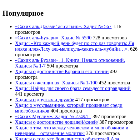
Популярное
«Сахих аль-Джами’ ас-сагъир». Хадис № 567
1.1k
просмотров
«Сахих аль-Бухари». Хадис № 5590
728 просмотров
Хадис: «Кто каждый день будет по сто раз говорить: Ля
иляха илля-Лаху аль-маликуль-хаккъ аль-мубийн…».
626
просмотров
«Сахих аль-Бухари». 1. Книга: Начало откровений.
Хадисы № 1-7
504 просмотра
Хадисы о достоинстве Корана и его чтении
492
просмотра
Хадисы о женщинах. Хадисы № 1-100
452 просмотра
Хадис: Найди для своего брата семьдесят оправданий
441 просмотр
Хадисы о друзьях и дружбе
417 просмотров
Хадис о мусульманине, который проживает среди
многобожников
404 просмотра
«Сахих Муслим». Хадис № 2749/11
397 просмотров
Хадисы о достоинстве лошадей/коней/
387 просмотров
Хадис о том, что между человеком и многобожием и
неверием – оставление молитвы
370 просмотров
Хадисы о том, что большинство обитателей Ада −