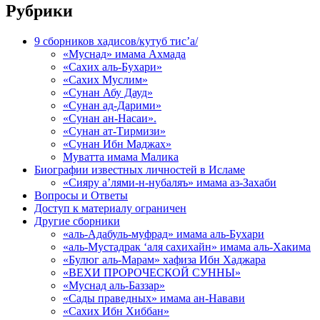
Рубрики
9 сборников хадисов/кутуб тис’а/
«Муснад» имама Ахмада
«Сахих аль-Бухари»
«Сахих Муслим»
«Сунан Абу Дауд»
«Сунан ад-Дарими»
«Сунан ан-Насаи».
«Сунан ат-Тирмизи»
«Сунан Ибн Маджах»
Муватта имама Малика
Биографии известных личностей в Исламе
«Сияру а’лями-н-нубаляъ» имама аз-Захаби
Вопросы и Ответы
Доступ к материалу ограничен
Другие сборники
«аль-Адабуль-муфрад» имама аль-Бухари
«аль-Мустадрак ‘аля сахихайн» имама аль-Хакима
«Булюг аль-Марам» хафиза Ибн Хаджара
«ВЕХИ ПРОРОЧЕСКОЙ СУННЫ»
«Муснад аль-Баззар»
«Сады праведных» имама ан-Навави
«Сахих Ибн Хиббан»