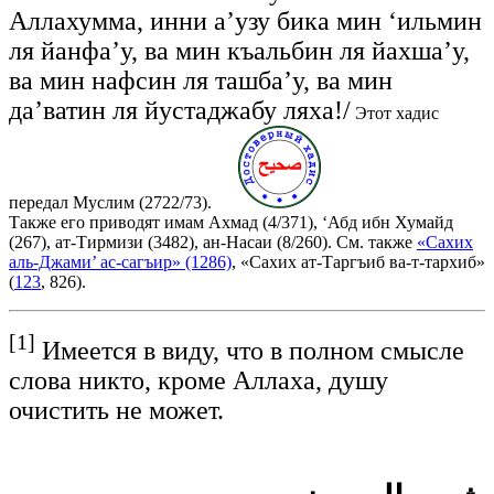
Аллахумма, инни а’узу бика мин ‘ильмин
ля йанфа’у, ва мин къальбин ля йахша’у,
ва мин нафсин ля ташба’у, ва мин
да’ватин ля йустаджабу ляха!/
Этот хадис
передал Муслим (2722/73).
Также его приводят имам Ахмад (4/371), ‘Абд ибн Хумайд
(267), ат-Тирмизи (3482), ан-Насаи (8/260). См. также
«Сахих
аль-Джами’ ас-сагъир» (1286)
, «Сахих ат-Таргъиб ва-т-тархиб»
(
123
, 826).
[1]
Имеется в виду, что в полном смысле
слова никто, кроме Аллаха, душу
очистить не может.