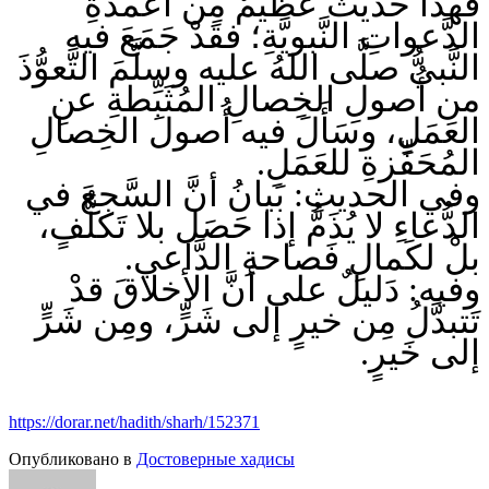
فهذا حَديثٌ عَظيمٌ مِن أعْمدةِ
الدَّعواتِ النَّبويَّةِ؛ فقَدْ جَمَعَ فيه
النَّبيُّ صلَّى اللهُ عليه وسلَّمَ التَّعوُّذَ
من أُصولِ الخِصالِ المُثَبِّطةِ عنِ
العَمَلِ، وسَأَلَ فيه أُصولَ الخِصالِ
المُحَفِّزةِ للعَمَلِ.
وفي الحديثِ: بَيانُ أنَّ السَّجعَ في
الدُّعاءِ لا يُذَمُّ إذا حَصَل بلا تَكلُّفٍ،
بلْ لكَمالِ فَصاحةِ الدَّاعي.
وفيه: دَليلٌ على أنَّ الأخلاقَ قدْ
تَتبدَّلُ مِن خيرٍ إلى شَرٍّ، ومِن شَرٍّ
إلى خَيرٍ.
https://dorar.net/hadith/sharh/152371
Опубликовано в
Достоверные хадисы