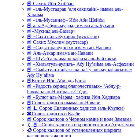
📘 Сахих Ибн Хиббан
📘 «аль-Мустадрак ‘аля сахихайн» имама аль-
Хакима
📘 «аль-Мусаннаф» Ибн Аби Шейбы
📘 аль-Адабуль-муфрад имама аль-Бухари
📘»Муснад аль-Баззар»
📘 «Сахих аль-Бухари» (мухтасар)
📘 Сахих Муслим (мухтасар)
📘 «Сады праведных» имама ан-Навави
📘 Аль-Азкар имама ан-Навави
📘 «Шу’аб аль-иман» хафиза аль-Байхакъи
📘 «Хильятуль-аулияъ» Абу Ну’айма аль-Асфахани
📘 «Сыфату-н-нифакъ ва на’ту аль-мунафикъина»
Абу Ну’айма
📘Книги Ибн Аби ад-Дунья
📘 «Радость сердец благочестивых» ‘Абду-р-
Рахмана ан-Насира ас-Са’ди.
📘 «Булюг аль-Марам» хафиза Ибн Хаджара
📘Сорок хадисов имама ан-Навави
📘 🕌 Сорок Священных хадисов (аль-Къудси)
🕋Сорок хадисов о Каабе
📘 Сорок хадисов о Чёрном камне и воде Замзама
💉 📘 «Сорок хадисов о кровопускании /хиджама/»
🥀 Сорок хадисов об установлениях шариата,
касающихся женщин