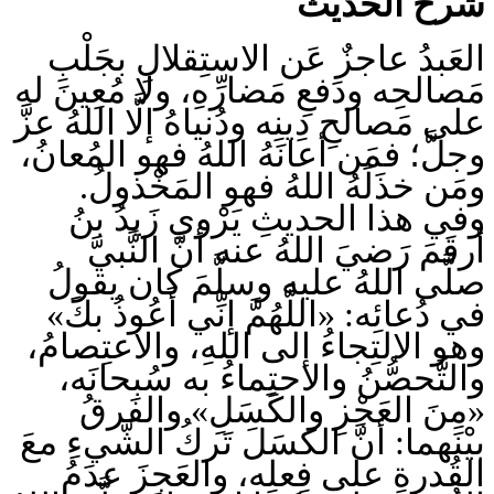
شرح الحديث
العَبدُ عاجزٌ عَن الاستِقلالِ بجَلْبِ
مَصالحِه ودَفعِ مَضارِّهِ، ولا مُعِينَ له
على مَصالحِ دِينِه ودُنياهُ إلَّا اللهُ عزَّ
وجلَّ؛ فمَن أعانَهُ اللهُ فهو المُعانُ،
ومَن خذَلَهُ اللهُ فهو المَخْذولُ.
وفي هذا الحديثِ يَرْوي زَيدُ بنُ
أرقَمَ رَضيَ اللهُ عنه أنَّ النَّبيَّ
صلَّى اللهُ عليه وسلَّمَ كان يقولُ
في دُعائِه: «اللَّهُمَّ إنِّي أَعُوذُ بكَ»
وهو الالتِجاءُ إلى اللهِ، والاعتِصامُ،
والتَّحصُّنُ والاحتِماءُ به سُبحانَه،
«مِنَ العَجْزِ والكَسَلِ» والفَرقُ
بيْنَهما: أنَّ الكسَلَ تَركُ الشَّيءِ معَ
القُدرةِ على فِعلِه، والعَجزَ عدَمُ