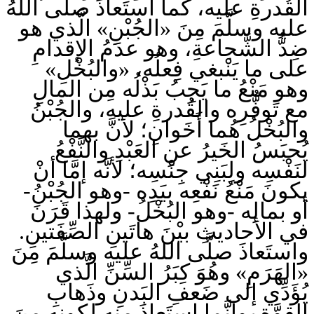
القُدرةِ عليه، كما استَعاذَ صلَّى اللهُ
عليه وسلَّمَ مِنَ «الجُبْنِ» الَّذي هو
ضِدُّ الشَّجاعةِ، وهو عدَمُ الإقدامِ
على ما يَنْبغي فِعلُه، «والبُخْلِ»
وهو مَنْعُ ما يَجِبُ بَذْلُه مِن المالِ
مع تَوفُّرِه والقُدرةِ عليه، والجُبْنُ
والبُخْلُ هُما أَخَوانِ؛ لأنَّ بهما
يُحبَسُ الخَيرُ عنِ العَبْدِ والنَّفْعُ
لنَفْسِه ولِبَنِي جِنْسِه؛ لأنَّه إمَّا أنْ
يكونَ مَنْعُ نَفْعِه بيَدِه -وهو الجُبْنُ-
أو بمالِه -وهو البُخْلُ- ولهذا قَرَنَ
في الأحاديثِ بيْنَ هاتَينِ الصِّفَتينِ.
واستَعاذَ صلَّى اللهُ عليه وسلَّمَ مِنَ
«الهَرَمِ» وهُوَ كِبَرُ السِّنِّ الَّذي
يُؤَدِّي إلى ضَعفِ البَدنِ وذَهابِ
القوَّةِ، وإِنَّما استَعاذَ مِنه لِكونِه مِنَ