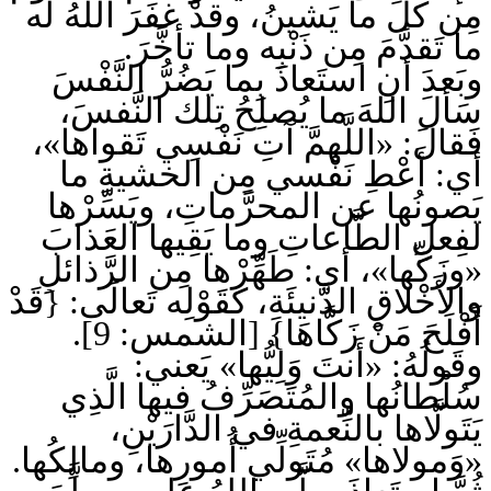
مِن كلِّ ما يَشينُ، وقدْ غفَرَ اللهُ له
ما تَقدَّمَ مِن ذَنْبِه وما تأخَّرَ.
وبَعدَ أنِ استَعاذَ بِما يَضُرُّ النَّفْسَ
سَألَ اللهَ ما يُصلِحُ تِلك النَّفسَ،
فَقالَ: «اللَّهمَّ آتِ نَفْسِي تَقواها»،
أي: أَعْطِ نَفْسي مِن الخشيةِ ما
يَصونُها عن المحرَّماتِ، ويَسِّرْها
لفِعلِ الطَّاعاتِ وما يَقِيها العَذابَ
«وزَكِّها»، أي: طَهِّرْها مِن الرَّذائلِ
والأَخْلاقِ الدَّنيئَةِ، كقَوْلِه تَعالَى: {قَدْ
أَفْلَحَ مَنْ زَكَّاهَا} [الشمس: 9].
وقَولُهُ: «أَنتَ وَلِيُّها» يَعني:
سُلْطانُها والمُتَصَرِّفُ فيها الَّذِي
يَتَولَّاها بالنِّعمةِ في الدَّارَيْنِ،
«وَمولاها» مُتَولِّي أُمورِها، ومالِكُها.