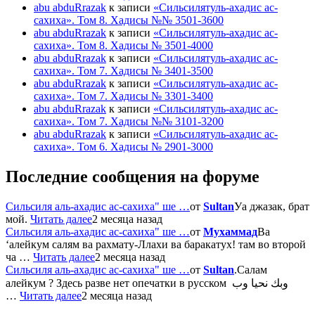
abu abduRrazak
к записи
«Сильсилятуль-ахадис ас-
сахиха». Том 8. Хадисы №№ 3501-3600
abu abduRrazak
к записи
«Сильсилятуль-ахадис ас-
сахиха». Том 8. Хадисы № 3501-4000
abu abduRrazak
к записи
«Сильсилятуль-ахадис ас-
сахиха». Том 7. Хадисы № 3401-3500
abu abduRrazak
к записи
«Сильсилятуль-ахадис ас-
сахиха». Том 7. Хадисы № 3301-3400
abu abduRrazak
к записи
«Сильсилятуль-ахадис ас-
сахиха». Том 7. Хадисы №№ 3101-3200
abu abduRrazak
к записи
«Сильсилятуль-ахадис ас-
сахиха». Том 6. Хадисы № 2901-3000
Последние сообщения на форуме
Сильсиля аль-ахадис ас-сахиха" ше …
от
Sultan
Уа джазак, брат
мой.
Читать далее
2 месяца назад
Сильсиля аль-ахадис ас-сахиха" ше …
от
Мухаммад
Ва
‘алейкум салям ва рахмату-Ллахи ва баракатух! там во второй
ча …
Читать далее
2 месяца назад
Сильсиля аль-ахадис ас-сахиха" ше …
от
Sultan
.Салам
алейкум ? Здесь разве нет опечатки в русском وبك نحيا وب
…
Читать далее
2 месяца назад