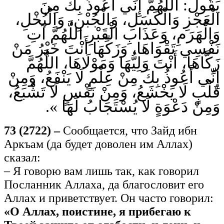
يَقُولُ: اللَّهُمَّ إِنِّي أَعُوذُ بِكَ مِنَ
الْعَجْزِ وَالْكَسَلِ، وَالْجُبْنِ، وَالْبُخْلِ،
وَالْهَرَمِ، وَعَذَابِ الْقَبْرِ اللَّهُمَّ آتِ
نَفْسِي تَقْوَاهَا، وَزَكِّهَا أَنْتَ خَيْرُ مَنْ
زَكَّاهَا، أَنْتَ وَلِيُّهَا وَمَوْلَاهَا، اللَّهُمَّ
إِنِّي أَعُوذُ بِكَ مِنْ عِلْمٍ لَا يَنْفَعُ، وَمِنْ
قَلْبٍ لَا يَخْشَعُ، وَمِنْ نَفْسٍ لَا تَشْبَعُ،
وَمِنْ دَعْوَةٍ لَا يُسْتَجَابُ لَهَا ».
73 (2722) –
Сообщается, что Зайд ибн
Аркъам (да будет доволен им Аллах)
сказал:
– Я говорю вам лишь так, как говорил
Посланник Аллаха, да благословит его
Аллах и приветствует. Он часто говорил:
«О Аллах, поистине, я прибегаю к