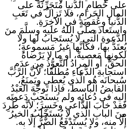
على حُطامِ الدُّنيا مُتَجَرِّئَةً على
المالِ الحَرامِ، فلا تَزالُ في تَعَبِ
الدُّنيا وعُقوبَةٍ في الآخِرَةِ.
واستَعاذَ صلَّى اللهُ عليه وسلَّمَ منَ
الدَّعوةِ الَّتي لا يُستَجابُ لها ولا
يُعتَدُّ بها، فكأنَّها غيرُ مَسموعةٍ؛
لكونِها مَعصيةً، أو ما لا يَرْضاهُ
الحقُّ، أو المرادُ التَّعوُّذُ مِن عدَمِ
استجابةِ الدُّعاءِ مُطلَقًا؛ لأنَّ الرَّبَّ
سُبحانَه هُو الَّذي يُعطي ويَمنَعُ،
القابضُ الباسطُ، فإذا تَوجَّهَ العَبْدُ
إليه في دُعائِه ولم يَستَجِبْ دَعوتَه
فَقدْ خابَ الدَّاعي وخَسِرَ؛ لأنَّه طُرِدَ
منَ البابِ الَّذي لا يُستَجْلَبُ الخيرُ
إلَّا منه، ولا يُستَدْفَعُ الضُّرُّ إلَّا به.