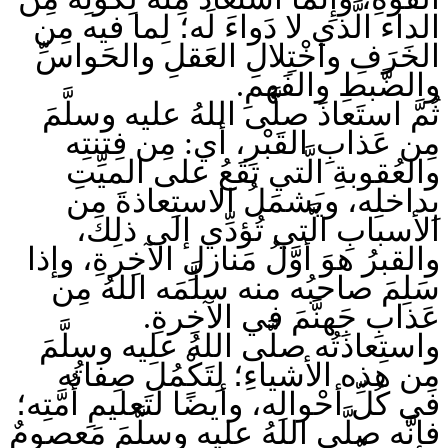
الداء الَّذي لا دَواءَ لَه؛ لِما فيه مِن
الخَرَفِ واخْتِلالِ العَقلِ والحَواسِّ
والضَّبطِ والفَهمِ.
ثُمَّ استَعاذَ صلَّى اللهُ عليه وسلَّمَ
مِن عَذابِ القَبْرِ، أي: مِن فِتنتِه
والعُقوبةِ الَّتي تقَعُ على الميِّتِ
بِداخلِه، ويَشمَلُ الاستِعاذةَ مِن
الأسبابِ الَّتي تُؤدِّي إلى ذلِك،
والقبرُ هوَ أوَّلُ مَنازلِ الآخِرةِ، وإذا
سَلِمَ صاحبُه منه سلَّمَه اللهُ مِن
عَذابِ جَهنَّمَ في الآخِرةِ.
واستِعاذَتُه صلَّى اللهُ عليه وسلَّمَ
مِن هذه الأشياءِ؛ لِتَكْمُلَ صِفاتُه
في كُلِّ أحْوالِه، وأيضًا لتَعليمِ أُمَّتِه؛
فإنَّه صلَّى اللهُ عليه وسلَّمَ مَعصومٌ