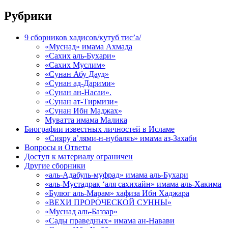
Рубрики
9 сборников хадисов/кутуб тис’а/
«Муснад» имама Ахмада
«Сахих аль-Бухари»
«Сахих Муслим»
«Сунан Абу Дауд»
«Сунан ад-Дарими»
«Сунан ан-Насаи».
«Сунан ат-Тирмизи»
«Сунан Ибн Маджах»
Муватта имама Малика
Биографии известных личностей в Исламе
«Сияру а’лями-н-нубаляъ» имама аз-Захаби
Вопросы и Ответы
Доступ к материалу ограничен
Другие сборники
«аль-Адабуль-муфрад» имама аль-Бухари
«аль-Мустадрак ‘аля сахихайн» имама аль-Хакима
«Булюг аль-Марам» хафиза Ибн Хаджара
«ВЕХИ ПРОРОЧЕСКОЙ СУННЫ»
«Муснад аль-Баззар»
«Сады праведных» имама ан-Навави