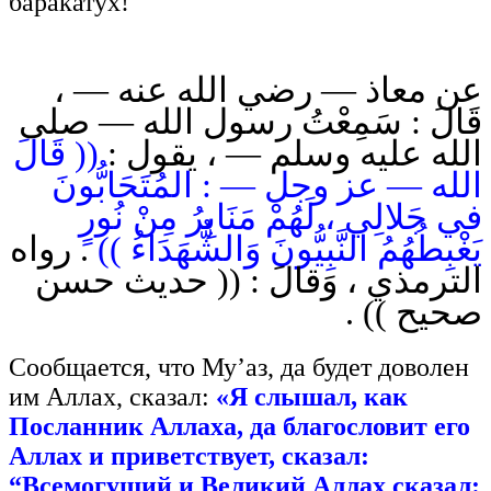
баракатух!
عن معاذ — رضي الله عنه — ،
قَالَ : سَمِعْتُ رسول الله — صلى
الله عليه وسلم — ، يقول :
(( قَالَ
الله — عز وجل — : المُتَحَابُّونَ
في جَلالِي ، لَهُمْ مَنَابِرُ مِنْ نُورٍ
يَغْبِطُهُمُ النَّبِيُّونَ وَالشُّهَدَاءُ ))
. رواه
الترمذي ، وَقالَ : (( حديث حسن
صحيح )) .
Сообщается, что Му’аз, да будет доволен
им Аллах, сказал:
«Я слышал, как
Посланник Аллаха, да благословит его
Аллах и приветствует, сказал:
“Всемогущий и Великий Аллах сказал: