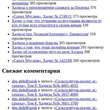
женщины
385 просмотров
Хадисы о произношении салавата за Пророка
376
просмотров
«Сахих Муслим». Хадис № 2749/11
373 просмотра
Хадис о том, что лучшими из мусульман являются те,
кто лучше всех относится к своим жёнам
330
просмотров
Хадисы про Даджаля/Антихрист, Лжемессия/
318
просмотров
Хадисы о ношении бороды
305 просмотров
Хадис о том, что души подобны воинам
291 просмотр
Хадис об оставлении чего-то ради Аллаха
268
просмотров
«Сахих Муслим». Хадис № 1422/69
260 просмотров
Свежие комментарии
abu abduRrazak
к записи
«Сильсилятуль-ахадис ас-
сахиха». Том 9. Хадисы №№ 4001-4035
abu abduRrazak
к записи
«Сильсилятуль-ахадис ас-
сахиха». Том 8. Хадисы №№ 3937-4000
abu abduRrazak
к записи
«Сильсилятуль-ахадис ас-
сахиха». Том 8. Хадисы №№ 3601-3700
abu abduRrazak
к записи
«Сильсилятуль-ахадис ас-