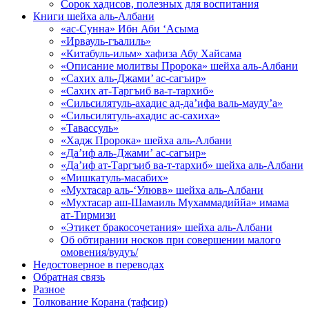
Сорок хадисов, полезных для воспитания
Книги шейха аль-Албани
«ас-Сунна» Ибн Аби ‘Асыма
«Ирвауль-гъалиль»
«Китабуль-ильм» хафиза Абу Хайсама
«Описание молитвы Пророка» шейха аль-Албани
«Сахих аль-Джами’ ас-сагъир»
«Сахих ат-Таргъиб ва-т-тархиб»
«Сильсилятуль-ахадис ад-да’ифа валь-мауду’а»
«Сильсилятуль-ахадис ас-сахиха»
«Тавассуль»
«Хадж Пророка» шейха аль-Албани
«Да’иф аль-Джами’ ас-сагъир»
«Да’иф ат-Таргъиб ва-т-тархиб» шейха аль-Албани
«Мишкатуль-масабих»
«Мухтасар аль-‘Улювв» шейха аль-Албани
«Мухтасар аш-Шамаиль Мухаммадиййа» имама
ат-Тирмизи
«Этикет бракосочетания» шейха аль-Албани
Об обтирании носков при совершении малого
омовения/вудуъ/
Недостоверное в переводах
Обратная связь
Разное
Толкование Корана (тафсир)