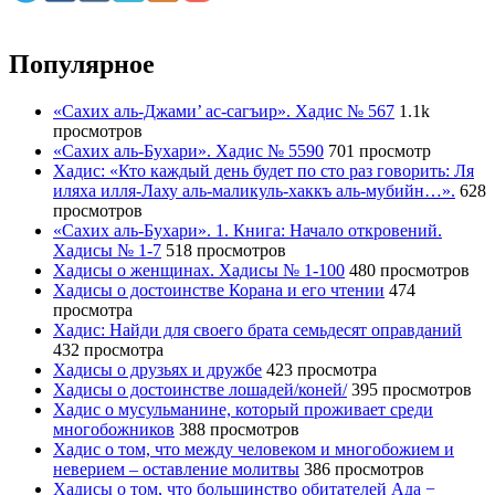
Популярное
«Сахих аль-Джами’ ас-сагъир». Хадис № 567
1.1k
просмотров
«Сахих аль-Бухари». Хадис № 5590
701 просмотр
Хадис: «Кто каждый день будет по сто раз говорить: Ля
иляха илля-Лаху аль-маликуль-хаккъ аль-мубийн…».
628
просмотров
«Сахих аль-Бухари». 1. Книга: Начало откровений.
Хадисы № 1-7
518 просмотров
Хадисы о женщинах. Хадисы № 1-100
480 просмотров
Хадисы о достоинстве Корана и его чтении
474
просмотра
Хадис: Найди для своего брата семьдесят оправданий
432 просмотра
Хадисы о друзьях и дружбе
423 просмотра
Хадисы о достоинстве лошадей/коней/
395 просмотров
Хадис о мусульманине, который проживает среди
многобожников
388 просмотров
Хадис о том, что между человеком и многобожием и
неверием – оставление молитвы
386 просмотров
Хадисы о том, что большинство обитателей Ада −