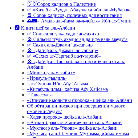
🇸🇩Сорок хадисов о Палестине
✅ «Китаб аз-Зухд» ‘Абдуллаха ибн аль-Мубарака
📘 Сорок хадисов, полезных для воспитания
🌅🌃«‘Амаль аль-йаум ва-л-лейля» Ибн ас-Сунни
🅰 Книги шейха аль-Албани
✅ Сильсилятуль-ахадис ас-сахиха
🚫 Сильсилятуль-ахадис ад-да’ифа валь-мауду’а
✅ Сахих аль-Джами’ ас-сагъир
🚫 «Да’иф аль-Джами’ ас-сагъир»
✅ «Сахих ат-Таргъиб ва-т-тархиб»
🚫 «Да’иф ат-Таргъиб ва-т-тархиб» шейха аль-
Албани
«Мишкатуль-масабих»
«Ирвауль-гъалиль»
«ас-Сунна» Ибн Абу ‘Асыма
«Китабуль-ильм» хафиза Абу Хайсама
«Тавассуль»
«Описание молитвы пророка» шейха аль-Албани
Об обтирании носков при совершении малого
омовения/вудуъ/
«Хадж пророка» шейха аль-Албани
«Этикет бракосочетания» шейха аль-Албани
«Мухтасар аль-‘Улювв» шейха аль-Албани
«Мухтасар аш-Шамаиль Мухаммадиййа» имама