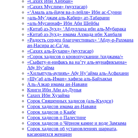
«Сахих Ибн Хиббан»
«Сахих Муслим» (мухтасар)
«‘Амаль аль-йаум ва-л-лейля» Ибн ас-Сунни
«аль-Му’джам аль-Кабир» ат-Табарани
«аль-Мусаннаф» Ибн Аби Шейбы
«Китаб аз-Зухд» ‘Абдуллаха ибн аль-Мубарака
«Китаб аз-Зухд» имама Ахмада ибн Ханбаля
«Радость сердец благочестивых» ‘Абду-р-Рахмана
ан-Насира ас-Са’ди.
«Сахих аль-Бухари» (мухтасар)
«Сорок хадисов о кровопускании /хиджама/»
«Сыфату-н-нифакъ ва на’ту аль-мунафикъина»
Абу Ну’айма
«Хильятуль-аулияъ» Абу Ну’айма аль-Асфахани
«Шу’аб аль-Иман» хафиза аль-Байхакъи
Аль-Азкар имама ан-Навави
Книги Ибн Аби ад-Дунья
Сахих Ибн Хузайма
Сорок Священных хадисов (аль-Къудси)
Сорок хадисов имама ан-Навави
Сорок хадисов о Каабе
Сорок хадисов о Палестине
Сорок хадисов о Чёрном камне и воде Замзама
Сорок хадисов об установлениях шариата,
касающихся женщин