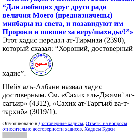
“Для любящих друг друга ради
величия Моего (предназначены)
минбары из света, и позавидуют им
Пророки и павшие за веру/шахиды/!”»
Этот хадис передал ат-Тирмизи (2390),
который сказал: “Хороший, достоверный
хадис”.
Шейх аль-Албани назвал хадис
достоверным. См. «Сахих аль-Джами’ ас-
сагъир» (4312), «Сахих ат-Таргъиб ва-т-
тархиб» (3019/1).
Опубликовано в
Достоверные хадисы
,
Ответы на вопросы
относительно достоверности хадисов
,
Хадисы Кудси