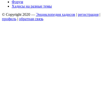
Форум
Хадисы на разные темы
© Copyright 2020 —
Энциклопедия хадисов
|
регистрация
|
профиль
|
обратная связь
Wisteria Theme by
WPFriendship
⋅
Powered by
WordPress