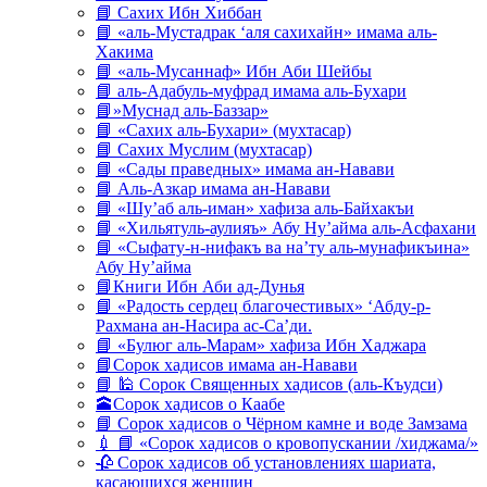
📘 Сахих Ибн Хиббан
📘 «аль-Мустадрак ‘аля сахихайн» имама аль-
Хакима
📘 «аль-Мусаннаф» Ибн Аби Шейбы
📘 аль-Адабуль-муфрад имама аль-Бухари
📘»Муснад аль-Баззар»
📘 «Сахих аль-Бухари» (мухтасар)
📘 Сахих Муслим (мухтасар)
📘 «Сады праведных» имама ан-Навави
📘 Аль-Азкар имама ан-Навави
📘 «Шу’аб аль-иман» хафиза аль-Байхакъи
📘 «Хильятуль-аулияъ» Абу Ну’айма аль-Асфахани
📘 «Сыфату-н-нифакъ ва на’ту аль-мунафикъина»
Абу Ну’айма
📘Книги Ибн Аби ад-Дунья
📘 «Радость сердец благочестивых» ‘Абду-р-
Рахмана ан-Насира ас-Са’ди.
📘 «Булюг аль-Марам» хафиза Ибн Хаджара
📘Сорок хадисов имама ан-Навави
📘 🕌 Сорок Священных хадисов (аль-Къудси)
🕋Сорок хадисов о Каабе
📘 Сорок хадисов о Чёрном камне и воде Замзама
💉 📘 «Сорок хадисов о кровопускании /хиджама/»
🥀 Сорок хадисов об установлениях шариата,
касающихся женщин