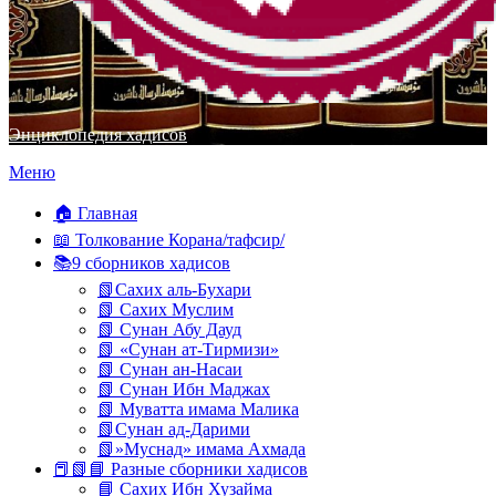
Энциклопедия хадисов
Перейти
Меню
к
содержимому
🏠 Главная
📖 Толкование Корана/тафсир/
📚9 сборников хадисов
📗Сахих аль-Бухари
📗 Сахих Муслим
📗 Сунан Абу Дауд
📗 «Сунан ат-Тирмизи»
📗 Сунан ан-Насаи
📗 Сунан Ибн Маджах
📗 Муватта имама Малика
📗Сунан ад-Дарими
📗»Муснад» имама Ахмада
📕📗📘 Разные сборники хадисов
📘 Сахих Ибн Хузайма