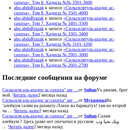
сахиха». Том 8. Хадисы №№ 3501-3600
abu abduRrazak
к записи
«Сильсилятуль-ахадис ас-
сахиха». Том 8. Хадисы № 3501-4000
abu abduRrazak
к записи
«Сильсилятуль-ахадис ас-
сахиха». Том 7. Хадисы № 3401-3500
abu abduRrazak
к записи
«Сильсилятуль-ахадис ас-
сахиха». Том 7. Хадисы № 3301-3400
abu abduRrazak
к записи
«Сильсилятуль-ахадис ас-
сахиха». Том 7. Хадисы №№ 3101-3200
abu abduRrazak
к записи
«Сильсилятуль-ахадис ас-
сахиха». Том 6. Хадисы № 2901-3000
abu abduRrazak
к записи
«Сильсилятуль-ахадис ас-
сахиха». Том 6. Хадисы № 2601-2700
Последние сообщения на форуме
Сильсиля аль-ахадис ас-сахиха" ше …
от
Sultan
Уа джазак, брат
мой.
Читать далее
2 месяца назад
Сильсиля аль-ахадис ас-сахиха" ше …
от
Мухаммад
Ва
‘алейкум салям ва рахмату-Ллахи ва баракатух! там во второй
ча …
Читать далее
2 месяца назад
Сильсиля аль-ахадис ас-сахиха" ше …
от
Sultan
.Салам
алейкум ? Здесь разве нет опечатки в русском وبك نحيا وب
…
Читать далее
2 месяца назад