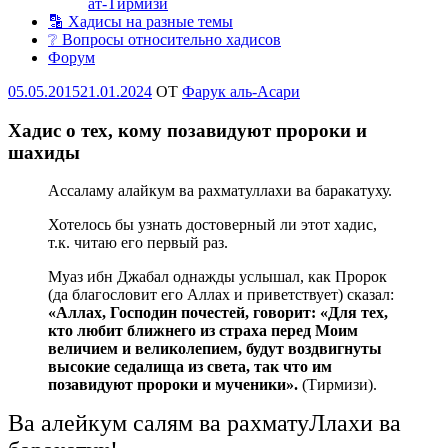
ат-Тирмизи
🔡 Хадисы на разные темы
❔ Вопросы относительно хадисов
Форум
Опубликовано
05.05.2015
21.01.2024
OT
Фарук аль-Асари
Хадис о тех, кому позавидуют пророки и
шахиды
Ассаламу алайкум ва рахматуллахи ва баракатуху.
Хотелось бы узнать достоверный ли этот хадис,
т.к. читаю его первый раз.
Муаз ибн Джабал однажды услышал, как Пророк
(да благословит его Аллах и приветствует) сказал:
«Аллах, Господин почестей, говорит: «Для тех,
кто любит ближнего из страха перед Моим
величием и великолепием, будут воздвигнуты
высокие седалища из света, так что им
позавидуют пророки и мученики».
(Тирмизи).
Ва алейкум салям ва рахматуЛлахи ва