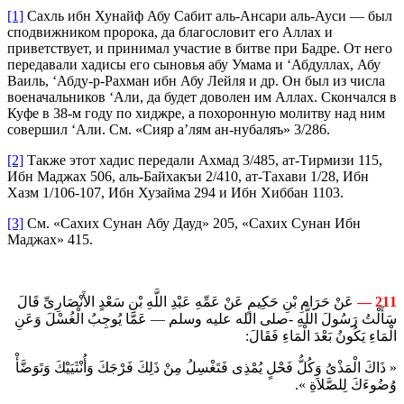
[1]
Сахль ибн Хунайф Абу Сабит аль-Ансари аль-Ауси — был
сподвижником пророка, да благословит его Аллах и
приветствует, и принимал участие в битве при Бадре. От него
передавали хадисы его сыновья абу Умама и ‘Абдуллах, Абу
Ваиль, ‘Абду-р-Рахман ибн Абу Лейля и др. Он был из числа
военачальников ‘Али, да будет доволен им Аллах. Скончался в
Куфе в 38-м году по хиджре, а похоронную молитву над ним
совершил ‘Али. См. «Сияр а’лям ан-нубаляъ» 3/286.
[2]
Также этот хадис передали Ахмад 3/485, ат-Тирмизи 115,
Ибн Маджах 506, аль-Байхакъи 2/410, ат-Тахави 1/28, Ибн
Хазм 1/106-107, Ибн Хузайма 294 и Ибн Хиббан 1103.
[3]
См. «Сахих Сунан Абу Дауд» 205, «Сахих Сунан Ибн
Маджах» 415.
عَنْ حَرَامِ بْنِ حَكِيمٍ عَنْ عَمِّهِ عَبْدِ اللَّهِ بْنِ سَعْدٍ الأَنْصَارِىِّ قَالَ
211 —
سَأَلْتُ رَسُولَ اللَّهِ -صلى الله عليه وسلم — عَمَّا يُوجِبُ الْغُسْلَ وَعَنِ
الْمَاءِ يَكُونُ بَعْدَ الْمَاءِ فَقَالَ:
« ذَاكَ الْمَذْىُ وَكُلُّ فَحْلٍ يُمْذِى فَتَغْسِلُ مِنْ ذَلِكَ فَرْجَكَ وَأُنْثَيَيْكَ وَتَوَضَّأْ
وُضُوءَكَ لِلصَّلاَةِ ».