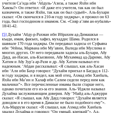
учителя Са’ида ибн ‘Абдуль-‘Азиза, а также Яхйи ибн
Хамзы?» Он ответил: «И даже его учителя, так как он был
казначеем, и также Яхйи, так как он был судьей». Аль-Бухари
сказал: «Он скончался в 210-м году хиджры», и прожил он 63
года, был господином и имамом. См. «Сияр а’лям ан-нубаляъ»
18/41-42.
[5]
Духайм ‘Абду-р-Рахман ибн Ибрахим ад-Димашкъи —
къади, имам, факъих, хафиз, мухаддис Шама. Родился в
шаввале 170 года хиджры. Он передавал хадисы от Суфьяна
ибн ‘Уейны, Марвана ибн Му’авии, Валида ибн Муслима и
многих других. От него передавали хадисы аль-Бухари, Абу
Дауд, ан-Насаи, аль-Къизвини, Абу Мухаммад ад-Дарими, Абу
Хатим и Абу Зур’а ар-Рази и др. Абу Хатим называл его
надежным. ‘Абдан рассказывал: «Я слышал, как аль-Хасан
ибн ‘Али ибн Бахр говорил: “Духайм приехал в Багдад в 112-
м году хиджры, и я видел, как мой отец, Ахмад ибн Ханбаль,
Яхйа ибн Ма’ин и Халаф ибн Салим сидели перед ним как
мальчики”». Все перечисленные имамы были старше него,
однако почитали его из-за его знания. Аль-‘Иджли называл
Духайма заслуживающим доверия. Абу ‘Убайд аль-Аджурри
сказал: «Я слышал, как Абу Дауд говорил: “Духайм является
доводом и в его время в Дамаске не было подобного ему”».
Аль-Маррузи сказал: «Я слышал, как Ахмад ибн Ханбаль
хвалил Духайма и говорил: “Он умный, крепкий”». Ад-