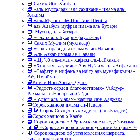
📘 Сахих Ибн Хиббан
📘 «аль-Мустадрак ‘аля сахихайн» имама аль-
Хакима
📘 «аль-Мусаннаф» Ибн Аби Шейбы
📘 аль-Адабуль-муфрад имама аль-Бухари
📘»Муснад аль-Баззар»
📘 «Сахих аль-Бухари» (мухтасар)
📘 Сахих Муслим (мухтасар)
📘 «Сады праведных» имама ан-Навави
📘 Аль-Азкар имама ан-Навави
📘 «Шу’аб аль-иман» хафиза аль-Байхакъи
📘 «Хильятуль-аулияъ» Абу Ну’айма аль-Асфахани
📘 «Сыфату-н-нифакъ ва на’ту аль-мунафикъина»
Абу Ну’айма
📘Книги Ибн Аби ад-Дунья
📘 «Радость сердец благочестивых» ‘Абду-р-
Рахмана ан-Насира ас-Са’ди.
📘 «Булюг аль-Марам» хафиза Ибн Хаджара
📘Сорок хадисов имама ан-Навави
📘 🕌 Сорок Священных хадисов (аль-Къудси)
🕋Сорок хадисов о Каабе
📘 Сорок хадисов о Чёрном камне и воде Замзама
💉 📘 «Сорок хадисов о кровопускании /хиджама/»
🥀 Сорок хадисов об установлениях шариата,
касающихся женщин