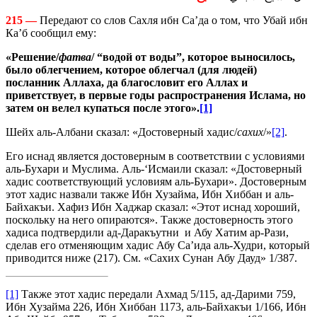
215 —
Передают со слов Сахля ибн Са’да о том, что Убай ибн
Ка’б сообщил ему:
«Решение
/
фатва
/ “водой от воды”, которое выносилось,
было облегчением, которое облегчал (для людей)
посланник Аллаха, да благословит его Аллах и
приветствует, в первые годы распространения Ислама, но
затем он велел купаться после этого».
[1]
Шейх аль-Албани сказал: «Достоверный хадис/
сахих
/»
[2]
.
Его иснад является достоверным в соответствии с условиями
аль-Бухари и Муслима. Аль-‘Исмаили сказал: «Достоверный
хадис соответствующий условиям аль-Бухари». Достоверным
этот хадис назвали также Ибн Хузайма, Ибн Хиббан и аль-
Байхакъи. Хафиз Ибн Хаджар сказал: «Этот иснад хороший,
поскольку на него опираются». Также достоверность этого
хадиса подтвердили ад-Даракъутни и Абу Хатим ар-Рази,
сделав его отменяющим хадис Абу Са’ида аль-Худри, который
приводится ниже (217). См. «Сахих Сунан Абу Дауд» 1/387.
[1]
Также этот хадис передали Ахмад 5/115, ад-Дарими 759,
Ибн Хузайма 226, Ибн Хиббан 1173, аль-Байхакъи 1/166, Ибн