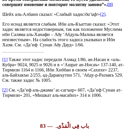
совершит омовение и повторит молитву заново”».
[1]
Шейх аль-Албани сказал: «Слабый хадис/
да’иф
/»
[2]
.
Его иснад является слабым. Ибн аль-Къаттан сказал: «Этот
хадис является недостоверным, так как положение Муслима
ибн Саляма аль-Ханафи – Абу ‘Абдуль-Малика является
неизвестным». На слабость этого хадиса указывал и Ибн
Хазм. См. «Да’иф Сунан Абу Дауд» 1/66.
[1]
Также этот хадис передали Ахмад 1/86, ан-Насаи в «аль-
Кубра» 9024, 9025 и 9026 и в «‘Ашрат ан-Нисаъ» 137-140, ат-
Тирмизи 1164 и 1166, Ибн Хиббан в своем «Сахихе» 2237,
аль-Байхакъи 2/255, ад-Даракъутни 571, ‘Абду-р-Раззакъ 529.
См. также хадис № 1005.
[2]
См. «Да’иф аль-джами’ ас-сагъир» 607, «Да’иф Сунан ат-
Тирмизи» 201, «Мишкат аль-масабих» 314 и 1006.
83 — باب فِى الْمَذْىِ. ‏