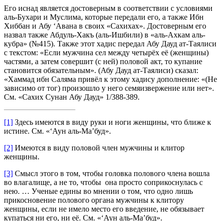
Его иснад является достоверным в соответствии с условиями
аль-Бухари и Муслима, которые передали его, а также Ибн
Хиббан и Абу ‘Авана в своих «Сахихах». Достоверным его
назвал также Абдуль-Хакъ (аль-Ишбили) в «аль-Ахкам аль-
кубра» (№415). Также этот хадис передал Абу Дауд ат-Таялиси
с текстом: «Если мужчина сел между четырёх её (женщины)
частями, а затем совершит (с ней) половой акт, то купание
становится обязательным». (Абу Дауд ат-Таялиси) сказал:
«Хаммад ибн Саляма привёл к этому хадису дополнение: «(Не
зависимо от тог) произошло у него семяизвержение или нет».
См. «Сахих Сунан Абу Дауд» 1/388-389.
[1]
Здесь имеются в виду руки и ноги женщины, что ближе к
истине. См. «‘Аун аль-Ма’буд».
[2]
Имеются в виду половой член мужчины и клитор
женщины.
[3]
Смысл этого в том, чтобы головка полового члена вошла
во влагалище, а не то, чтобы она просто соприкоснулась с
нею. …
Ученые едины во мнении о том, что одно лишь
прикосновение полового органа мужчины к клитору
женщины, если не имело место его введение, не обязывает
купаться ни его, ни её. См. «‘Аун аль-Ма’буд».