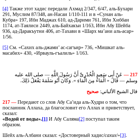
[4]
Также этот хадис передали Ахмад 2/347, 6/47, аль-Бухари
291, Муслим 87/348, ан-Насаи 1/110-111 и в «Сунан аль-
Кубра» 197, Ибн Маджах 610, ад-Дарими 761, Ибн Хиббан
1174, ат-Таялиси 2449, аль-Байхакъи 1/163, Ибн Абу Шейба
936, ад-Даракъутни 406, ат-Тахави в «Шарх ма’ани аль-асар»
1/56.
[5]
См. «Сахих аль-джами’ ас-сагъир» 736, «Мишкат аль-
масабих» 430, «Ирвауль-гъалиль» 1/163.
عَنْ أَبِى سَعِيدٍ الْخُدْرِىِّ أَنَّ رَسُولَ اللَّهِ — صلى الله عليه
217 —
وسلم — قَالَ « الْمَاءُ مِنَ الْمَاءِ ». وَكَانَ أَبُو سَلَمَةَ يَفْعَلُ ذَلِكَ.
قال الشيخ الألباني:
صحيح
217 —
Передают со слов Абу Са’ида аль-Худри о том, что
посланник Аллаха, да благословит его Аллах и приветствует,
сказал:
«Водой от воды».
[1]
И Абу Саляма
[2]
поступал таким
образом.
Шейх аль-Албани сказал: «Достоверный хадис/
сахих
/»
[3]
.