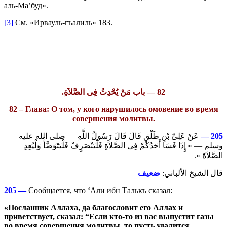
аль-Ма’буд».
[3]
См. «Ирвауль-гъалиль» 183.
82 — باب مَنْ يُحْدِثُ فِى الصَّلاَةِ.
82 – Глава: О том, у кого нарушилось омовение во время
совершения молитвы.
عَنْ عَلِىِّ بْنِ طَلْقٍ قَالَ قَالَ رَسُولُ اللَّهِ — صلى الله عليه
205 —
وسلم — « إِذَا فَسَا أَحَدُكُمْ فِى الصَّلاَةِ فَلْيَنْصَرِفْ فَلْيَتَوَضَّأْ وَلْيُعِدِ
الصَّلاَةَ ».
قال الشيخ الألباني:
ضعيف
205 —
Сообщается, что ‘Али ибн Талькъ сказал:
«Посланник Аллаха, да благословит его Аллах и
приветствует, сказал: “
Если кто-то из вас выпустит газы
во время совершения молитвы, то пусть удалится,