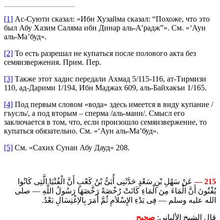
[1]
Ас-Суюти сказал: «Ибн Хузайма сказал: “Похоже, что это
был Абу Хазим Саляма ибн Динар аль-А’радж”». См. «‘Аун
аль-Ма’буд».
[2]
То есть разрешал не купаться после полового акта без
семяизвержения. Прим. Пер.
[3]
Также этот хадис передали Ахмад 5/115-116, ат-Тирмизи
110, ад-Дарими 1/194, Ибн Маджах 609, аль-Байхакъи 1/165.
[4]
Под первым словом «вода» здесь имеется в виду купание /
гъусль/, а под вторым – сперма /аль-мани/. Смысл его
заключается в том, что, если произошло семяизвержение, то
купаться обязательно. См. «‘Аун аль-Ма’буд».
[5]
См. «Сахих Сунан Абу Дауд» 208.
عَنْ سَهْلِ بْنِ سَعْدٍ حَدَّثَنِى أُبَىُّ بْنُ كَعْبٍ أَنَّ الْفُتْيَا الَّتِى كَانُوا
215 —
يُفْتُونَ أَنَّ الْمَاءَ مِنَ الْمَاءِ كَانَتْ رُخْصَةً رَخَّصَهَا رَسُولُ اللَّهِ — صلى
الله عليه وسلم — فِى بَدْءِ الإِسْلاَمِ ثُمَّ أَمَرَ بِالاِغْتِسَالِ بَعْدُ.
قال الشيخ الألباني:
صحيح