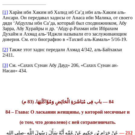
[1]
Харàм ибн Хаким иб Халид иб Са’д ибн аль-Хаким аль-
Ансари. Он передавал хадисы от Анаса ибн Малика, от своего
дяди ‘Абдуллы ибн Са’да, который был сподвижником, Абу
Зарра, Абу Хурайры и др. ‘Абду-р-Рахман ибн Ибрахим
Духайм и Ахмад аль-‘Иджли называли его заслуживающим
доверия. См. его биографию в «Тахзиб аль-Камаль» 5/16-19.
[2]
Также этот хадис передали Ахмад 4/342, аль-Байхакъи
2/411.
[3]
См. «Сахих Сунан Абу Дауд» 206, «Сахих Сунан ан-
Насаи» 434.
84 — باب فِى مُبَاشَرَةِ الْحَائِضِ وَمُؤَاكَلَتِهَا. (83 م)
84 – Глава: О ласкании женщины, у которой месячные и
(о том, что дозволено) с ней сотрапезничать.
عَنْ حَرَامِ بْنِ حَكِيمٍ عَنْ عَمِّهِ أَنَّهُ سَأَلَ رَسُولَ اللَّهِ -صلى الله
212 —