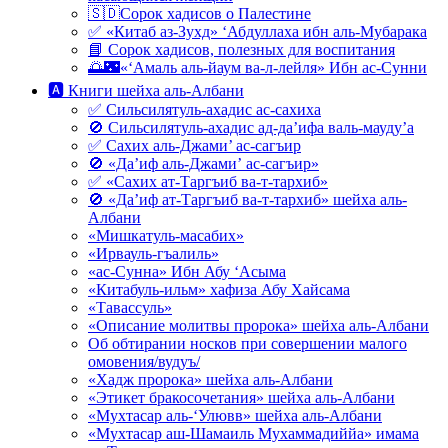
🇸🇩Сорок хадисов о Палестине
✅ «Китаб аз-Зухд» ‘Абдуллаха ибн аль-Мубарака
📘 Сорок хадисов, полезных для воспитания
🌅🌃«‘Амаль аль-йаум ва-л-лейля» Ибн ас-Сунни
🅰 Книги шейха аль-Албани
✅ Сильсилятуль-ахадис ас-сахиха
🚫 Сильсилятуль-ахадис ад-да’ифа валь-мауду’а
✅ Сахих аль-Джами’ ас-сагъир
🚫 «Да’иф аль-Джами’ ас-сагъир»
✅ «Сахих ат-Таргъиб ва-т-тархиб»
🚫 «Да’иф ат-Таргъиб ва-т-тархиб» шейха аль-
Албани
«Мишкатуль-масабих»
«Ирвауль-гъалиль»
«ас-Сунна» Ибн Абу ‘Асыма
«Китабуль-ильм» хафиза Абу Хайсама
«Тавассуль»
«Описание молитвы пророка» шейха аль-Албани
Об обтирании носков при совершении малого
омовения/вудуъ/
«Хадж пророка» шейха аль-Албани
«Этикет бракосочетания» шейха аль-Албани
«Мухтасар аль-‘Улювв» шейха аль-Албани
«Мухтасар аш-Шамаиль Мухаммадиййа» имама