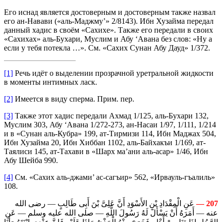
Его иснад является достоверным и достоверным также назвал
его ан-Навави («аль-Маджму’» 2/8143). Ибн Хузайма передал
данный хадис в своём «Сахихе». Также его передали в своих
«Сахихах» аль-Бухари, Муслим и Абу ‘Авана без слов: «Ну а
если у тебя потекла …». См. «Сахих Сунан Абу Дауд» 1/372.
[1]
Речь идёт о выделении прозрачной уретральной жидкости
в моменты интимных ласк.
[2]
Имеется в виду сперма. Прим. пер.
[3]
Также этот хадис передали Ахмад 1/125, аль-Бухари 132,
Муслим 303, Абу ‘Авана 1/272-273, ан-Насаи 1/97, 1/111, 1/214
и в «Сунан аль-Кубра» 199, ат-Тирмизи 114, Ибн Маджах 504,
Ибн Хузайма 20, Ибн Хиббан 1102, аль-Байхакъи 1/169, ат-
Таялиси 145, ат-Тахави в «Шарх ма’ани аль-асар» 1/46, Ибн
Абу Шейба 990.
[4]
См. «Сахих аль-джами’ ас-сагъир» 562, «Ирвауль-гъалиль»
108.
عَنِ الْمِقْدَادِ بْنِ الأَسْوَدِ أَنَّ عَلِىَّ بْنَ أَبِى طَالِبٍ — رضى الله
207 —
عنه — أَمَرَهُ أَنْ يَسْأَلَ لَهُ رَسُولَ اللَّهِ — صلى الله عليه وسلم — عَنِ