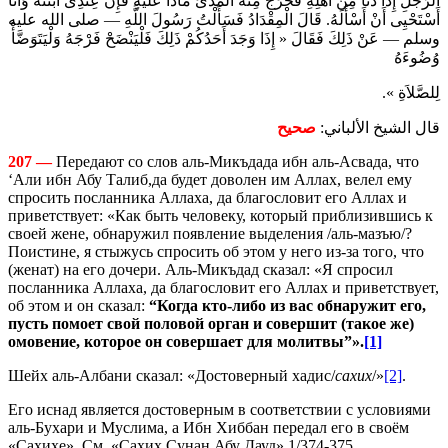
الرَّجُلِ إِذَا دَنَا مِنْ أَهْلِهِ فَخَرَجَ مِنْهُ الْمَذْىُ مَاذَا عَلَيْهِ فَإِنَّ عِنْدِى ابْنَتَهُ وَأَنَا
أَسْتَحْيِى أَنْ أَسْأَلَهُ. قَالَ الْمِقْدَادُ فَسَأَلْتُ رَسُولَ اللَّهِ — صلى الله عليه
وسلم — عَنْ ذَلِكَ فَقَالَ « إِذَا وَجَدَ أَحَدُكُمْ ذَلِكَ فَلْيَنْضَحْ فَرْجَهُ وَلْيَتَوَضَّأْ
وُضُوءَهُ
لِلصَّلاَةِ ».
قال الشيخ الألباني:
صحيح
207 —
Передают со слов аль-Микъдада ибн аль-Асвада, что
‘Али ибн Абу Талиб,да будет доволен им Аллах, велел ему
спросить посланника Аллаха,
да благословит его Аллах и
приветствует: «Как быть человеку, который приблизившись к
своей жене, обнаружил появление выделения /аль-мазъю/?
Поистине, я стыжусь спросить об этом у него из-за того, что
(женат) на его дочери. Аль-Микъдад сказал: «Я спросил
посланника Аллаха, да благословит его Аллах и приветствует,
об этом и он сказал:
“К
огда кто-либо из вас обнаружит его,
пусть
помоет свой половой орган и совершит (такое же)
омовение
, которое он совершает для молитвы”».
[1]
Шейх аль-Албани сказал: «Достоверный хадис/
сахих
/»
[2]
.
Его иснад является достоверным в соответствии с условиями
аль-Бухари и Муслима, а Ибн Хиббан передал его в своём
«Сахихе». См. «Сахих Сунан Абу Дауд» 1/374-375.