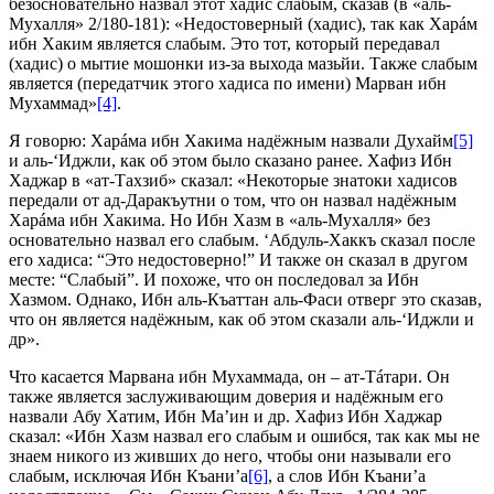
безосновательно назвал этот хадис слабым, сказав (в «аль-
Мухалля» 2/180-181): «Недостоверный (хадис), так как Харáм
ибн Хаким является слабым. Это тот, который передавал
(хадис) о мытие мошонки из-за выхода мазьйи. Также слабым
является (передатчик этого хадиса по имени) Марван ибн
Мухаммад»
[4]
.
Я говорю: Харáма ибн Хакима надёжным назвали Духайм
[5]
и аль-‘Иджли, как об этом было сказано ранее. Хафиз Ибн
Хаджар в «ат-Тахзиб» сказал: «Некоторые знатоки хадисов
передали от ад-Даракъутни о том, что он назвал надёжным
Харáма ибн Хакима. Но Ибн Хазм в «аль-Мухалля» без
основательно назвал его слабым. ‘Абдуль-Хаккъ сказал после
его хадиса: “Это недостоверно!” И также он сказал в другом
месте: “Слабый”. И похоже, что он последовал за Ибн
Хазмом. Однако, Ибн аль-Къаттан аль-Фаси отверг это сказав,
что он является надёжным, как об этом сказали аль-‘Иджли и
др».
Что касается Марвана ибн Мухаммада, он – ат-Тáтари. Он
также является заслуживающим доверия и надёжным его
назвали Абу Хатим, Ибн Ма’ин и др. Хафиз Ибн Хаджар
сказал: «Ибн Хазм назвал его слабым и ошибся, так как мы не
знаем никого из живших до него, чтобы они называли его
слабым, исключая Ибн Къани’а
[6]
, а слов Ибн Къани’а