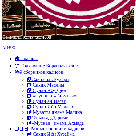
Энциклопедия хадисов
Перейти
Меню
к
содержимому
🏠 Главная
📖 Толкование Корана/тафсир/
📚9 сборников хадисов
📗Сахих аль-Бухари
📗 Сахих Муслим
📗 Сунан Абу Дауд
📗 «Сунан ат-Тирмизи»
📗 Сунан ан-Насаи
📗 Сунан Ибн Маджах
📗 Муватта имама Малика
📗Сунан ад-Дарими
📗»Муснад» имама Ахмада
📕📗📘 Разные сборники хадисов
📘 Сахих Ибн Хузайма