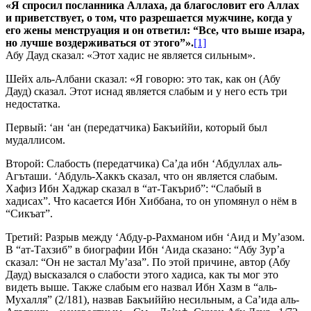
«Я спросил
посланника Аллаха, да благословит его Аллах
и приветствует, о том, что разрешается мужчине, когда у
его жены менструация и он ответил: “Все, что выше
изара,
но лучше воздерживаться от этого”».
[1]
Абу Дауд сказал: «Этот хадис не является сильным».
Шейх аль-Албани сказал: «Я говорю: это так, как он (Абу
Дауд) сказал. Этот иснад является слабым и у него есть три
недостатка.
Первый: ‘ан ‘ан (передатчика) Бакъиййи, который был
мудаллисом.
Второй: Слабость (передатчика) Са’да ибн ‘Абдуллах аль-
Агъташи. ‘Абдуль-Хаккъ сказал, что он является слабым.
Хафиз Ибн Хаджар сказал в “ат-Такъриб”: “Слабый в
хадисах”. Что касается Ибн Хиббана, то он упомянул о нём в
“Сикъат”.
Третий: Разрыв между ‘Абду-р-Рахманом ибн ‘Аид и Му’азом.
В “ат-Тахзиб” в биографии Ибн ‘Аида сказано: “Абу Зур’а
сказал: “Он не застал Му’аза”. По этой причине, автор (Абу
Дауд) высказался о слабости этого хадиса, как ты мог это
видеть выше. Также слабым его назвал Ибн Хазм в “аль-
Мухалля” (2/181), назвав Бакъиййю несильным, а Са’ида аль-