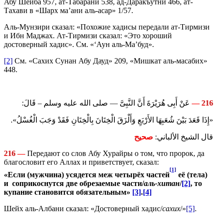
Абу Шейба 957, ат-Табарани 538, ад-Даракъутни 466, ат-
Тахави в «Шарх ма’ани аль-асар» 1/57.
Аль-Мунзири сказал: «Похожие хадисы передали ат-Тирмизи
и Ибн Маджах. Ат-Тирмизи сказал: «Это хороший
достоверный хадис». См. «‘Аун аль-Ма’буд».
[2]
См. «Сахих Сунан Абу Дауд» 209, «Мишкат аль-масабих»
448.
عَنْ أَبِى هُرَيْرَةَ أَنَّ النَّبِىَّ — صلى الله عليه وسلم – قَالَ:
216 —
«إِذَا قَعَدَ بَيْنَ شُعَبِهَا الأَرْبَعِ وَأَلْزَقَ الْخِتَانَ بِالْخِتَانِ فَقَدْ وَجَبَ الْغُسْلُ».
قال الشيخ الألباني:
صحيح
216 —
Передают со слов Абу Хурайры о том, что пророк, да
благословит его Аллах и приветствует, сказал:
[1]
«Если (мужчина) усядется меж четырёх частей
её (тела)
и соприкоснутся две обрезаемые части/
аль-хитан
/
[2]
,
то
купание становится обязательным»
[3]
.
[4]
Шейх аль-Албани сказал: «Достоверный хадис/
сахих
/»
[5]
.