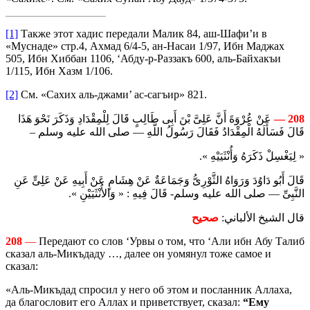
[1]
Также этот хадис передали Малик 84, аш-Шафи’и в
«Муснаде» стр.4, Ахмад 6/4-5, ан-Насаи 1/97, Ибн Маджах
505, Ибн Хиббан 1106, ‘Абду-р-Раззакъ 600, аль-Байхакъи
1/115, Ибн Хазм 1/106.
[2]
См. «Сахих аль-джами’ ас-сагъир» 821.
عَنْ عُرْوَةَ أَنَّ عَلِىَّ بْنَ أَبِى طَالِبٍ قَالَ لِلْمِقْدَادِ وَذَكَرَ نَحْوَ هَذَا
208 —
قَالَ فَسَأَلَهُ الْمِقْدَادُ فَقَالَ رَسُولُ اللَّهِ — صلى الله عليه وسلم –
« لِيَغْسِلْ ذَكَرَهُ وَأُنْثَيَيْهِ ».
قَالَ أَبُو دَاوُدَ وَرَوَاهُ الثَّوْرِىُّ وَجَمَاعَةٌ عَنْ هِشَامٍ عَنْ أَبِيهِ عَنْ عَلِىٍّ عَنِ
النَّبِىِّ — صلى الله عليه وسلم- قَالَ فِيهِ : « وَالأُنْثَيَيْنِ ».
قال الشيخ الألباني:
صحيح
208
—
Передают со слов ‘Урвы о том, что ‘Али ибн Абу Талиб
сказал аль-Микъдаду …, далее он уомянул тоже самое и
сказал:
«Аль-Микъдад спросил у него об этом и посланник Аллаха,
да благословит его Аллах и приветствует, сказал:
“Ему