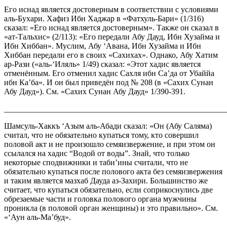
Его иснад является достоверным в соответствии с условиями
аль-Бухари. Хафиз Ибн Хаджар в «Фатхуль-Бари» (1/316)
сказал: «Его иснад является достоверным». Также он сказал в
«ат-Тальхис» (2/113): «Его передали Абу Дауд, Ибн Хузайма и
Ибн Хиббан». Муслим, Абу ‘Авана, Ибн Хузайма и Ибн
Хиббан передали его в своих «Сахихах». Однако, Абу Хатим
ар-Рази («аль-‘Иляль» 1/49) сказал: «Этот хадис является
отменённым. Его отменил хадис Сахля ибн Са’да от Убаййа
ибн Ка’ба». И он был приведён под № 208 (в «Сахих Сунан
Абу Дауд»). См. «Сахих Сунан Абу Дауд» 1/390-391.
_______________________________________________________
Шамсуль-Хаккъ ‘Азым аль-Абади сказал: «Он (Абу Саляма)
считал, что не обязательно купаться тому, кто совершил
половой акт и не произошло семяизвержение, и при этом он
ссылался на хадис “Водой от воды”. Знай, что только
некоторые сподвижники и таби’ины считали, что не
обязательно купаться после полового акта без семяизвержения
и таким является мазхаб Дауда аз-Захири. Большинство же
считает, что купаться обязательно, если соприкоснулись две
обрезаемые части и головка полового органа мужчины
проникла (в половой орган женщины) и это правильно». См.
«‘Аун аль-Ма’буд».