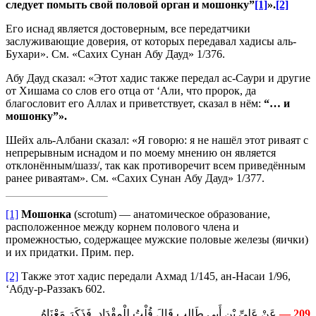
следует помыть свой половой орган и мошонку”
[1]
».
[2]
Его иснад является достоверным, все передатчики
заслуживающие доверия, от которых передавал хадисы аль-
Бухари». См. «Сахих Сунан Абу Дауд» 1/376.
Абу Дауд сказал: «Этот хадис также передал ас-Саури и другие
от Хишама со слов его отца от ‘Али, что пророк, да
благословит его Аллах и приветствует, сказал в нём:
“… и
мошонку”».
Шейх аль-Албани сказал: «Я говорю: я не нашёл этот риваят с
непрерывным иснадом и по моему мнению он является
отклонённым/шазз/, так как противоречит всем приведённым
ранее риваятам». См. «Сахих Сунан Абу Дауд» 1/377.
[1]
Мошонка
(scrotum) — анатомическое образование,
расположенное между корнем полового члена и
промежностью, содержащее мужские половые железы (яички)
и их придатки. Прим. пер.
[2]
Также этот хадис передали Ахмад 1/145, ан-Насаи 1/96,
‘Абду-р-Раззакъ 602.
عَنْ عَلِىِّ بْنِ أَبِى طَالِبٍ قَالَ قُلْتُ لِلْمِقْدَادِ. فَذَكَرَ مَعْنَاهُ.
209 —