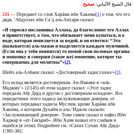
قال الشيخ الألباني:
صحيح
211 —
Передают со слов Харáма ибн Хакима
[1]
о том, что его
дядя, ‘Абдуллах ибн Са’д аль-Ансари сказал:
«Я спросил посланника Аллаха, да благословит его Аллах
и приветствует, о том, что обязывает меня купаться, и о
воде, которая появляется за водой, и он ответил: “Это
(называется) аль-мазью и выделяется каждым мужчиной.
(Если она у тебя появится) то помой свои половые органы
и мошонку и соверши (такое же) омовение, которое ты
совершаешь для молитвы”»
[2]
.
Шейх аль-Албани сказал: «Достоверный хадис/
сахих
/»
[3]
.
Его иснад является достоверным. Ан-Навави в «аль-
Маджму’» (2/145) об этом хадисе сказал: «Этот хадис
передали Абу Дауд и другие с достоверным иснадом». Все
передатчики этого хадиса заслуживающие доверия, от
которых передавал хадисы Муслим, кроме Харàма ибн
Хакима, о котором Духайм и аль-‘Иджли сказали:
«Заслуживающий доверия». Тоже самое сказал и хафиз Ибн
Хаджар в «ат-Такъриб». Ибн Хазм назвал его слабым и
ошибся (в этом). Подробнее см. «Сахих Сунан Абу Дауд»
1/381-382.