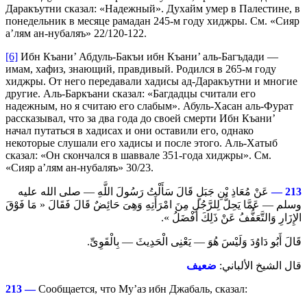
Даракъутни сказал: «Надежный». Духайм умер в Палестине, в
понедельник в месяце рамадан 245-м году хиджры. См. «Сияр
а’лям ан-нубаляъ» 22/120-122.
[6]
Ибн Къани’ Абдуль-Бакъи ибн Къани’ аль-Багъдади —
имам, хафиз, знающий, правдивый. Родился в 265-м году
хиджры. От него передавали хадисы ад-Даракъутни и многие
другие. Аль-Баркъани сказал: «Багдадцы считали его
надежным, но я считаю его слабым». Абуль-Хасан аль-Фурат
рассказывал, что за два года до своей смерти Ибн Къани’
начал путаться в хадисах и они оставили его, однако
некоторые слушали его хадисы и после этого. Аль-Хатыб
сказал: «Он скончался в шаввале 351-года хиджры». См.
«Сияр а’лям ан-нубаляъ» 30/23.
عَنْ مُعَاذِ بْنِ جَبَلٍ قَالَ سَأَلْتُ رَسُولَ اللَّهِ — صلى الله عليه
213 —
وسلم — عَمَّا يَحِلُّ لِلرَّجُلِ مِنَ امْرَأَتِهِ وَهِىَ حَائِضٌ قَالَ فَقَالَ « مَا فَوْقَ
الإِزَارِ وَالتَّعَفُّفُ عَنْ ذَلِكَ أَفْضَلُ ».
قَالَ أَبُو دَاوُدَ وَلَيْسَ هُوَ — يَعْنِى الْحَدِيثَ — بِالْقَوِىِّ.
قال الشيخ الألباني:
ضعيف
213 —
Сообщается, что Му’аз ибн Джабаль, сказал: