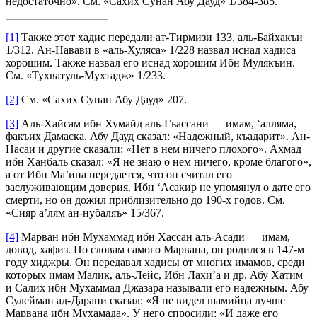
недостаточно». См. «Сахих Сунан Абу Дауд» 1/384-385.
[1]
Также этот хадис передали ат-Тирмизи 133, аль-Байхакъи
1/312. Ан-Навави в «аль-Хуляса» 1/228 назвал иснад хадиса
хорошим. Также назвал его иснад хорошим Ибн Мулякъин.
См. «Тухватуль-Мухтадж» 1/233.
[2]
См. «Сахих Сунан Абу Дауд» 207.
[3]
Аль-Хайсам ибн Хумайд аль-Гъассани — имам, ‘алляма,
факъих Дамаска. Абу Дауд сказал: «Надежный, къадарит». Ан-
Насаи и другие сказали: «Нет в нем ничего плохого». Ахмад
ибн Ханбаль сказал: «Я не знаю о нем ничего, кроме благого»,
а от Ибн Ма’ина передается, что он считал его
заслуживающим доверия. Ибн ‘Асакир не упомянул о дате его
смерти, но он дожил приблизительно до 190-х годов. См.
«Сияр а’лям ан-нубаляъ» 15/367.
[4]
Марван ибн Мухаммад ибн Хассан аль-Асади — имам,
довод, хафиз. По словам самого Марвана, он родился в 147-м
году хиджры. Он передавал хадисы от многих имамов, среди
которых имам Малик, аль-Лейс, Ибн Лахи’а и др. Абу Хатим
и Салих ибн Мухаммад Джазара называли его надежным. Абу
Сулейман ад-Дарани сказал: «Я не видел шамийца лучше
Марвана ибн Мухамада». У него спросили: «И даже его