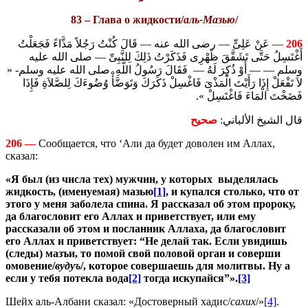
83 – Глава о жидкости/
аль-Мазью
/
عَنْ عَلِىٍّ — رضى الله عنه — قَالَ كُنْتُ رَجُلاً مَذَّاءً فَجَعَلْتُ
206 —
أَغْتَسِلُ حَتَّى تَشَقَّقَ ظَهْرِى فَذَكَرْتُ ذَلِكَ لِلنَّبِىِّ — صلى الله عليه
وسلم — — أَوْ ذُكِرَ لَهُ — فَقَالَ رَسُولُ اللَّهِ صلى الله عليه وسلم- «
لاَ تَفْعَلْ إِذَا رَأَيْتَ الْمَذْىَ فَاغْسِلْ ذَكَرَكَ وَتَوَضَّأْ وُضُوءَكَ لِلصَّلاَةِ فَإِذَا
فَضَخْتَ الْمَاءَ فَاغْتَسِلْ ».
قال الشيخ الألباني:
صحيح
206 —
Сообщается, что ‘Али да будет доволен им Аллах,
сказал:
«Я был (из числа тех) мужчин, у которых выделялась
жидкость, (именуемая) мазью
[1]
, и купался столько, что от
этого у меня заболела спина. Я рассказал об этом пророку
,
да благословит его Аллах и приветствует, или ему
рассказали об этом и посланник Аллаха, да благословит
его Аллах и приветствует: “Не делай так. Если увидишь
(следы) мазъи, то помой свой половой орган и соверши
омовение/
вудуъ
/, которое совершаешь для молитвы.
Ну а
если у тебя потекла вода
[2]
тогда искупайся
”».
[3]
Шейх аль-Албани сказал: «Достоверный хадис/
сахих
/»
[4]
.