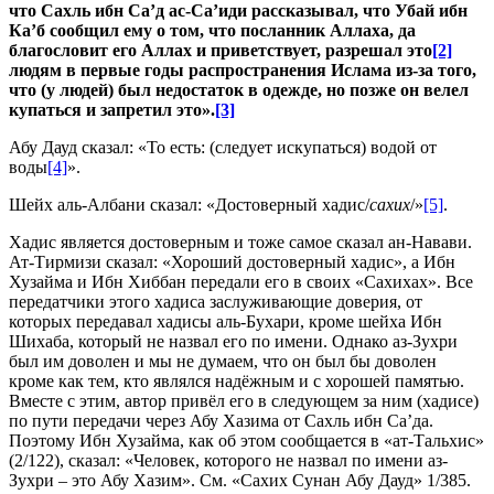
что Сахль ибн Са’д ас-Са’иди рассказывал, что Убай ибн
Ка’б сообщил ему о том, что п
осланник Аллаха, да
благословит его Аллах и приветствует, разрешал это
[2]
людям в первые годы распространения Ислама из-за того,
что (у людей) был недостаток в одежде, но позже он велел
купаться
и запретил это».
[3]
Абу Дауд сказал: «То есть: (следует искупаться) водой от
воды
[4]
».
Шейх аль-Албани сказал: «Достоверный хадис/
сахих
/»
[5]
.
Хадис является достоверным и тоже самое сказал ан-Навави.
Ат-Тирмизи сказал: «Хороший достоверный хадис», а Ибн
Хузайма и Ибн Хиббан передали его в своих «Сахихах». Все
передатчики этого хадиса заслуживающие доверия, от
которых передавал хадисы аль-Бухари, кроме шейха Ибн
Шихаба, который не назвал его по имени. Однако аз-Зухри
был им доволен и мы не думаем, что он был бы доволен
кроме как тем, кто являлся надёжным и с хорошей памятью.
Вместе с этим, автор привёл его в следующем за ним (хадисе)
по пути передачи через Абу Хазима от Сахль ибн Са’да.
Поэтому Ибн Хузайма, как об этом сообщается в «ат-Тальхис»
(2/122), сказал: «Человек, которого не назвал по имени аз-
Зухри – это Абу Хазим». См. «Сахих Сунан Абу Дауд» 1/385.