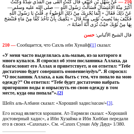
عَنْ سَهْلِ بْنِ حُنَيْفٍ قَالَ كُنْتُ أَلْقَى مِنَ الْمَذْىِ شِدَّةً وَكُنْتُ
210 —
أُكْثِرُ مِنْهُ الاِغْتِسَالَ فَسَأَلْتُ رَسُولَ اللَّهِ — صلى الله عليه وسلم —
عَنْ ذَلِكَ فَقَالَ « إِنَّمَا يُجْزِيكَ مِنْ ذَلِكَ الْوُضُوءُ ». قُلْتُ يَا رَسُولَ اللَّهِ
فَكَيْفَ بِمَا يُصِيبُ ثَوْبِى مِنْهُ قَالَ « يَكْفِيكَ بِأَنْ تَأْخُذَ كَفًّا مِنْ مَاءٍ فَتَنْضَحَ
بِهَا مِنْ ثَوْبِكَ حَيْثُ تُرَى أَنَّهُ أَصَابَهُ ».
قال الشيخ الألباني:
حسن
210 —
Сообщается, что Сахль ибн Хунайф
[1]
сказал:
«У меня часто выделялась аль-мазью, из-за которого я
много купался. Я спросил об этом посланника Аллаха, да
благословит его Аллах и приветствует, и он ответил: “Тебе
достаточно будет совершить омовение/
вудуъ
/”. Я спросил:
“О посланник Аллаха, а как быть с тем, что попало на мою
одежду?” Он ответил: “Тебе будет достаточно набрать
пригоршню воды и опрыснуть ею свою одежду в том
месте, куда она попала”».
[2]
Шейх аль-Албани сказал: «Хороший хадис/
х
асан
/»
[3]
.
Его иснад является хорошим. Ат-Тирмизи сказал: «Хороший
достоверный хадис», а Ибн Хузайма и Ибн Хиббан передали
его в своих «Сахихах». См. «Сахих Сунан Абу Дауд» 1/380.