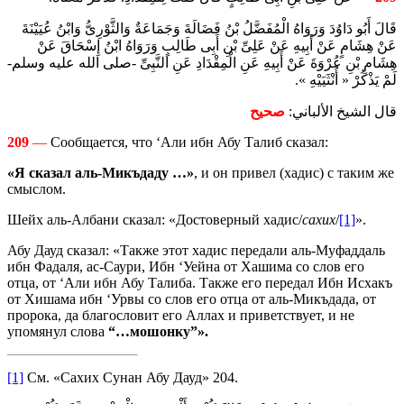
قَالَ أَبُو دَاوُدَ وَرَوَاهُ الْمُفَضَّلُ بْنُ فَضَالَةَ وَجَمَاعَةٌ وَالثَّوْرِىُّ وَابْنُ عُيَيْنَةَ
عَنْ هِشَامٍ عَنْ أَبِيهِ عَنْ عَلِىِّ بْنِ أَبِى طَالِبٍ وَرَوَاهُ ابْنُ إِسْحَاقَ عَنْ
هِشَامِ بْنِ عُرْوَةَ عَنْ أَبِيهِ عَنِ الْمِقْدَادِ عَنِ النَّبِىِّ -صلى الله عليه وسلم-
لَمْ يَذْكُرْ « أُنْثَيَيْهِ ».
قال الشيخ الألباني:
صحيح
209
—
Сообщается, что ‘Али ибн Абу Талиб сказал:
«Я сказал аль-Микъдаду …»
, и он привел (хадис) с таким же
смыслом.
Шейх аль-Албани сказал: «Достоверный хадис/
сахих
/
[1]
».
Абу Дауд сказал: «Также этот хадис передали аль-Муфаддаль
ибн Фадаля, ас-Саури, Ибн ‘Уейна от Хашима со слов его
отца, от ‘Али ибн Абу Талиба. Также его передал Ибн Исхакъ
от Хишама ибн ‘Урвы со слов его отца от аль-Микъдада, от
пророка, да благословит его Аллах и приветствует, и не
упомянул слова
“…мошонку”».
[1]
См. «Сахих Сунан Абу Дауд» 204.