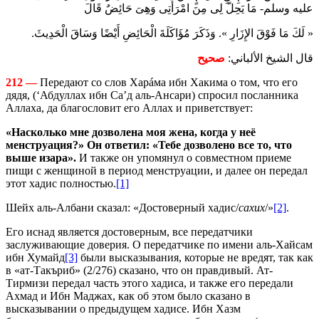
عليه وسلم- مَا يَحِلُّ لِى مِنَ امْرَأَتِى وَهِىَ حَائِضٌ قَالَ
« لَكَ مَا فَوْقَ الإِزَارِ ». وَذَكَرَ مُؤَاكَلَةَ الْحَائِضِ أَيْضًا وَسَاقَ الْحَدِيثَ.
قال الشيخ الألباني:
صحيح
212 —
Передают со слов Харáма ибн Хакима о том, что его
дядя, (‘Абдуллах ибн Са’д аль-Ансари) спросил посланника
Аллаха, да благословит его Аллах и приветствует:
«Насколько мне дозволена моя жена, когда у неё
менструация?» Он ответил: «Тебе дозволено все то, что
выше изара».
И также он упомянул о совместном приеме
пищи с женщиной в период менструации, и далее он передал
этот хадис полностью.
[1]
Шейх аль-Албани сказал: «Достоверный хадис/
сахих
/»
[2]
.
Его иснад является достоверным, все передатчики
заслуживающие доверия. О передатчике по имени аль-Хайсам
ибн Хумайд
[3]
были высказывания, которые не вредят, так как
в «ат-Такъриб» (2/276) сказано, что он правдивый. Ат-
Тирмизи передал часть этого хадиса, и также его передали
Ахмад и Ибн Маджах, как об этом было сказано в
высказывании о предыдущем хадисе. Ибн Хазм