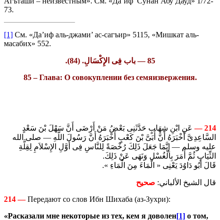
Агъташи – неизвестным». См. «Да’иф Сунан Абу Дауд» 1/72-
73.
[1]
См. «Да’иф аль-джами’ ас-сагъир» 5115, «Мишкат аль-
масабих» 552.
85 — باب فِى الإِكْسَالِ. (84).
85 – Глава: О совокуплении без семяизвержения.
عَنِ ابْنِ شِهَابٍ حَدَّثَنِى بَعْضُ مَنْ أَرْضَى أَنَّ سَهْلَ بْنَ سَعْدٍ
214 —
السَّاعِدِىَّ أَخْبَرَهُ أَنَّ أُبَىَّ بْنَ كَعْبٍ أَخْبَرَهُ أَنَّ رَسُولَ اللَّهِ — صلى الله
عليه وسلم — إِنَّمَا جَعَلَ ذَلِكَ رُخْصَةً لِلنَّاسِ فِى أَوَّلِ الإِسْلاَمِ لِقِلَّةِ
الثِّيَابِ ثُمَّ أَمَرَ بِالْغُسْلِ وَنَهَى عَنْ ذَلِكَ.
قَالَ أَبُو دَاوُدَ يَعْنِى « الْمَاءَ مِنَ الْمَاءِ ».
قال الشيخ الألباني:
صحيح
214 —
Передают со слов Ибн Шихаба (аз-Зухри):
«Расказали мне некоторые из тех, кем я доволен
[1]
о том,