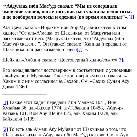
«‘Абдуллах (ибн Мас’уд) сказал: “
Мы не совершали
омовение заново, после того, как наступали на нечистоты,
и не подбирали волосы и одежды
(во время молитвы)”».
[1]
Абу Дауд сказал: «Ибрахим ибн Абу Му’авия сказал в этом
хадисе: “От аль-А’маша, от Шакъикъа, от Масрукъа или
рассказывая от него (Масрукъ) сказал, что ‘Абдуллах (ибн
Мас’уд) сказал…”. Он (также) сказал: “Ханнад (передал) от
Шакъикъа или рассказывал от него
[2]
”».
Шейх аль-Албани сказал: «Достоверный хадис/
сахих
/»
[3]
.
Его иснад является достоверным в соответствии с условиями
аль-Бухари и Муслима. Также достоверным его назвал аль-
Хаким и с ним согласился аз-Захаби. См. «Сахих Сунан Абу
Дауд» 1/369.
[1]
Также этот хадис передали Ибн Маджах 1041, Ибн
Хузайма 36, аль-Баззар 1774, ат-Табарани 10458, ‘Абду-р-
Раззакъ 101, Ибн Абу Шейба 625, аль-Хаким 1/278, аль-
Байхакъи 1/139.
[2]
То есть аль-А’маш Абу Му’авия от Шакъикъа о том, что
Шакъикъ сказал: «‘Абдуллах ибн Мас’уд сказал». См. «‘Аун