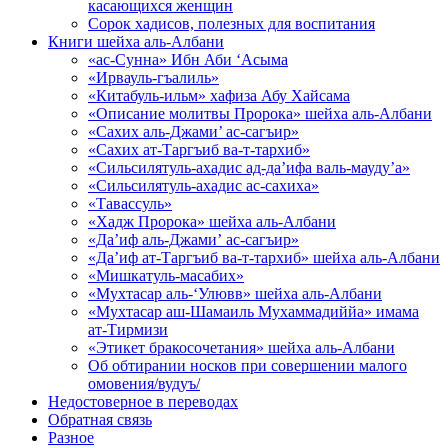
касающихся женщин
Сорок хадисов, полезных для воспитания
Книги шейха аль-Албани
«ас-Сунна» Ибн Аби ‘Асыма
«Ирвауль-гъалиль»
«Китабуль-ильм» хафиза Абу Хайсама
«Описание молитвы Пророка» шейха аль-Албани
«Сахих аль-Джами’ ас-сагъир»
«Сахих ат-Таргъиб ва-т-тархиб»
«Сильсилятуль-ахадис ад-да’ифа валь-мауду’а»
«Сильсилятуль-ахадис ас-сахиха»
«Тавассуль»
«Хадж Пророка» шейха аль-Албани
«Да’иф аль-Джами’ ас-сагъир»
«Да’иф ат-Таргъиб ва-т-тархиб» шейха аль-Албани
«Мишкатуль-масабих»
«Мухтасар аль-‘Улювв» шейха аль-Албани
«Мухтасар аш-Шамаиль Мухаммадиййа» имама
ат-Тирмизи
«Этикет бракосочетания» шейха аль-Албани
Об обтирании носков при совершении малого
омовения/вудуъ/
Недостоверное в переводах
Обратная связь
Разное