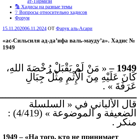
ат-Тирмизи
🔡 Хадисы на разные темы
❔ Вопросы относительно хадисов
Форум
Опубликовано
15.11.2020
06.11.2024
OT
Фарук аль-Асари
«ас-Сильсиля ад-да’ифа валь-мауду’а». Хадис №
1949
« مَنْ لَمْ يَقْبَلْ رُخْصَةَ اللهِ،
1949 –
كَانَ عَلَيْهِ مِنَ الْإِثْمِ مِثْلُ جِبَالِ
عَرَفَةَ » .
ـــــــــــــــــــــــــــــــــــــــــــــــــ
قال الألباني في « السلسلة
الضعيفة و الموضوعة » (4/419) :
منكر ‎.
1949 – «На того, кто не принимает