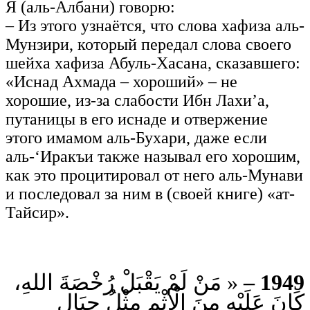
Я (аль-Албани) говорю:
– Из этого узнаётся, что слова хафиза аль-
Мунзири, который передал слова своего
шейха хафиза Абуль-Хасана, сказавшего:
«Иснад Ахмада – хороший» – не
хорошие, из-за слабости Ибн Лахи’а,
путаницы в его иснаде и отвержение
этого имамом аль-Бухари, даже если
аль-‘Иракъи также называл его хорошим,
как это процитировал от него аль-Мунави
и последовал за ним в (своей книге) «ат-
Тайсир».
« مَنْ لَمْ يَقْبَلْ رُخْصَةَ اللهِ،
1949 –
كَانَ عَلَيْهِ مِنَ الْإِثْمِ مِثْلُ جِبَالِ