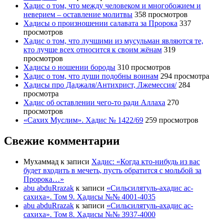
Хадис о том, что между человеком и многобожием и
неверием – оставление молитвы
358 просмотров
Хадисы о произношении салавата за Пророка
337
просмотров
Хадис о том, что лучшими из мусульман являются те,
кто лучше всех относится к своим жёнам
319
просмотров
Хадисы о ношении бороды
310 просмотров
Хадис о том, что души подобны воинам
294 просмотра
Хадисы про Даджаля/Антихрист, Лжемессия/
284
просмотра
Хадис об оставлении чего-то ради Аллаха
270
просмотров
«Сахих Муслим». Хадис № 1422/69
259 просмотров
Свежие комментарии
Мухаммад
к записи
Хадис: «Когда кто-нибудь из вас
будет входить в мечеть, пусть обратится с мольбой за
Пророка…»
abu abduRrazak
к записи
«Сильсилятуль-ахадис ас-
сахиха». Том 9. Хадисы №№ 4001-4035
abu abduRrazak
к записи
«Сильсилятуль-ахадис ас-
сахиха». Том 8. Хадисы №№ 3937-4000