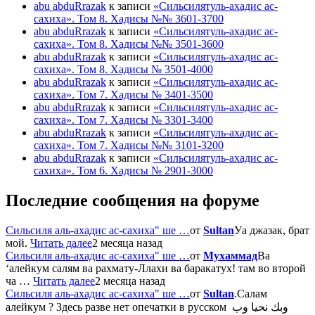
abu abduRrazak
к записи
«Сильсилятуль-ахадис ас-
сахиха». Том 8. Хадисы №№ 3601-3700
abu abduRrazak
к записи
«Сильсилятуль-ахадис ас-
сахиха». Том 8. Хадисы №№ 3501-3600
abu abduRrazak
к записи
«Сильсилятуль-ахадис ас-
сахиха». Том 8. Хадисы № 3501-4000
abu abduRrazak
к записи
«Сильсилятуль-ахадис ас-
сахиха». Том 7. Хадисы № 3401-3500
abu abduRrazak
к записи
«Сильсилятуль-ахадис ас-
сахиха». Том 7. Хадисы № 3301-3400
abu abduRrazak
к записи
«Сильсилятуль-ахадис ас-
сахиха». Том 7. Хадисы №№ 3101-3200
abu abduRrazak
к записи
«Сильсилятуль-ахадис ас-
сахиха». Том 6. Хадисы № 2901-3000
Последние сообщения на форуме
Сильсиля аль-ахадис ас-сахиха" ше …
от
Sultan
Уа джазак, брат
мой.
Читать далее
2 месяца назад
Сильсиля аль-ахадис ас-сахиха" ше …
от
Мухаммад
Ва
‘алейкум салям ва рахмату-Ллахи ва баракатух! там во второй
ча …
Читать далее
2 месяца назад
Сильсиля аль-ахадис ас-сахиха" ше …
от
Sultan
.Салам
алейкум ? Здесь разве нет опечатки в русском وبك نحيا وب