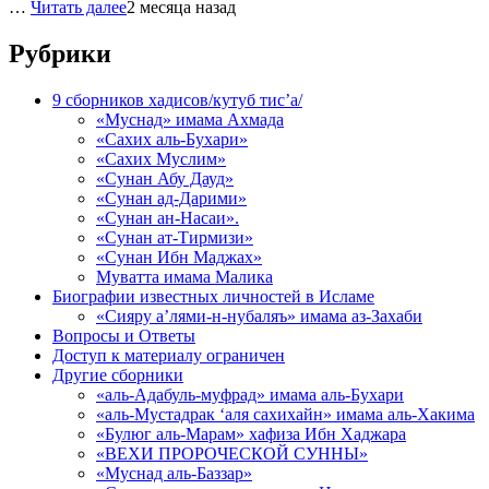
…
Читать далее
2 месяца назад
Рубрики
9 сборников хадисов/кутуб тис’а/
«Муснад» имама Ахмада
«Сахих аль-Бухари»
«Сахих Муслим»
«Сунан Абу Дауд»
«Сунан ад-Дарими»
«Сунан ан-Насаи».
«Сунан ат-Тирмизи»
«Сунан Ибн Маджах»
Муватта имама Малика
Биографии известных личностей в Исламе
«Сияру а’лями-н-нубаляъ» имама аз-Захаби
Вопросы и Ответы
Доступ к материалу ограничен
Другие сборники
«аль-Адабуль-муфрад» имама аль-Бухари
«аль-Мустадрак ‘аля сахихайн» имама аль-Хакима
«Булюг аль-Марам» хафиза Ибн Хаджара
«ВЕХИ ПРОРОЧЕСКОЙ СУННЫ»
«Муснад аль-Баззар»