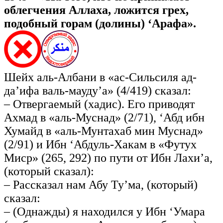
облегчения Аллаха, ложится грех,
подобный горам (долины) ‘Арафа».
Шейх аль-Албани в «ас-Сильсиля ад-
да’ифа валь-мауду’а» (4/419) сказал:
– Отвергаемый (хадис). Его приводят
Ахмад в «аль-Муснад» (2/71), ‘Абд ибн
Хумайд в «аль-Мунтахаб мин Муснад»
(2/91) и Ибн ‘Абдуль-Хакам в «Футух
Миср» (265, 292) по пути от Ибн Лахи’а,
(который сказал):
– Рассказал нам Абу Ту’ма, (который)
сказал:
– (Однажды) я находился у Ибн ‘Умара