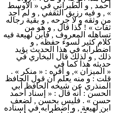
أحمد , و الطبراني في « ‎الأوسط
» , و فيه رزيق الثقفي , و لم أجد
من وثقه و لا جرحه , و بقية رجاله
ثقات » ! كذا قال , و هو من
تساهله المعروف , فابن لهيعة فيه
كلام كثير لسوء حفظه , و
اضطرابه في هذا الحديث يؤيد
ذلك , و لذلك قال البخاري في
حديثه هذا كما في
« الميزان »‎, و أقره : « منكر » .
قلت : و منه يعلم أن قول الحافظ
المنذري عن شيخه الحافظ أبي
الحسن : أنه قال : « إسناد أحمد
حسن » . فليس بحسن , لضعف
ابن لهيعة , و اضطرابه في إسناده