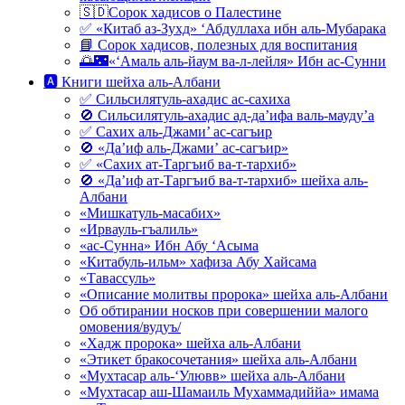
🇸🇩Сорок хадисов о Палестине
✅ «Китаб аз-Зухд» ‘Абдуллаха ибн аль-Мубарака
📘 Сорок хадисов, полезных для воспитания
🌅🌃«‘Амаль аль-йаум ва-л-лейля» Ибн ас-Сунни
🅰 Книги шейха аль-Албани
✅ Сильсилятуль-ахадис ас-сахиха
🚫 Сильсилятуль-ахадис ад-да’ифа валь-мауду’а
✅ Сахих аль-Джами’ ас-сагъир
🚫 «Да’иф аль-Джами’ ас-сагъир»
✅ «Сахих ат-Таргъиб ва-т-тархиб»
🚫 «Да’иф ат-Таргъиб ва-т-тархиб» шейха аль-
Албани
«Мишкатуль-масабих»
«Ирвауль-гъалиль»
«ас-Сунна» Ибн Абу ‘Асыма
«Китабуль-ильм» хафиза Абу Хайсама
«Тавассуль»
«Описание молитвы пророка» шейха аль-Албани
Об обтирании носков при совершении малого
омовения/вудуъ/
«Хадж пророка» шейха аль-Албани
«Этикет бракосочетания» шейха аль-Албани
«Мухтасар аль-‘Улювв» шейха аль-Албани
«Мухтасар аш-Шамаиль Мухаммадиййа» имама