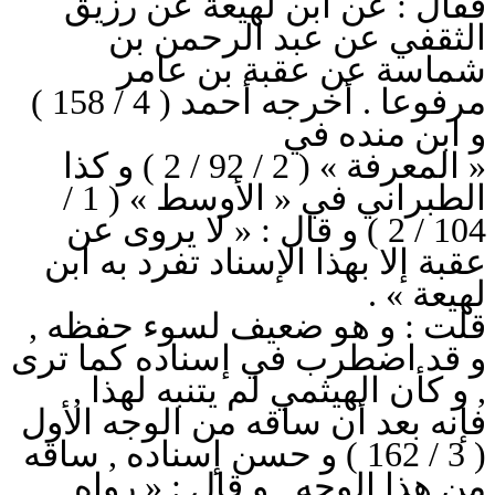
فقال : عن ابن لهيعة عن رزيق
الثقفي عن عبد الرحمن بن
شماسة عن عقبة بن عامر
مرفوعا . أخرجه أحمد ( 4 / 158 )
و ابن منده في
« المعرفة » ( 2 / 92 / 2 ) و كذا
الطبراني في « الأوسط » ( 1 /
104 / 2 ) و قال : « لا يروى عن
عقبة إلا بهذا الإسناد تفرد به ابن
لهيعة » .
قلت : و هو ضعيف لسوء حفظه ,
و قد اضطرب في إسناده كما ترى
, و كأن الهيثمي لم يتنبه لهذا ,
فإنه بعد أن ساقه من الوجه الأول
( 3 / 162 ) و حسن إسناده , ساقه
من هذا الوجه , و قال : « رواه