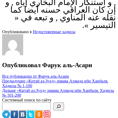
, و استنكار الإمام البخاري إياه , و
إن كان العراقي حسنه أيضا كما
نقله عنه المناوي , و تبعه في «
Опубликовано в
Недостоверные хадисы
Опубликовал
Фарук аль-Асари
Все публикации от Фарук аль-Асари
Навигация
Предыдущее
«Китаб аз-Зухд» имама Ахмада ибн Ханбаля.
Хадисы № 1-100
по
Дальше
«Китаб аз-Зухд» имама Ахмада ибн Ханбаля. Хадисы
записям
№ 101-200
Системный поиск по сайту