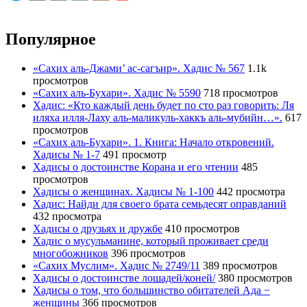
Популярное
«Сахих аль-Джами’ ас-сагъир». Хадис № 567
1.1k
просмотров
«Сахих аль-Бухари». Хадис № 5590
718 просмотров
Хадис: «Кто каждый день будет по сто раз говорить: Ля
иляха илля-Лаху аль-маликуль-хаккъ аль-мубийн…».
617
просмотров
«Сахих аль-Бухари». 1. Книга: Начало откровений.
Хадисы № 1-7
491 просмотр
Хадисы о достоинстве Корана и его чтении
485
просмотров
Хадисы о женщинах. Хадисы № 1-100
442 просмотра
Хадис: Найди для своего брата семьдесят оправданий
432 просмотра
Хадисы о друзьях и дружбе
410 просмотров
Хадис о мусульманине, который проживает среди
многобожников
396 просмотров
«Сахих Муслим». Хадис № 2749/11
389 просмотров
Хадисы о достоинстве лошадей/коней/
380 просмотров
Хадисы о том, что большинство обитателей Ада −
женщины
366 просмотров