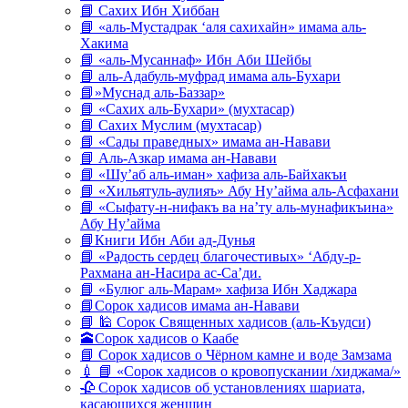
📘 Сахих Ибн Хиббан
📘 «аль-Мустадрак ‘аля сахихайн» имама аль-
Хакима
📘 «аль-Мусаннаф» Ибн Аби Шейбы
📘 аль-Адабуль-муфрад имама аль-Бухари
📘»Муснад аль-Баззар»
📘 «Сахих аль-Бухари» (мухтасар)
📘 Сахих Муслим (мухтасар)
📘 «Сады праведных» имама ан-Навави
📘 Аль-Азкар имама ан-Навави
📘 «Шу’аб аль-иман» хафиза аль-Байхакъи
📘 «Хильятуль-аулияъ» Абу Ну’айма аль-Асфахани
📘 «Сыфату-н-нифакъ ва на’ту аль-мунафикъина»
Абу Ну’айма
📘Книги Ибн Аби ад-Дунья
📘 «Радость сердец благочестивых» ‘Абду-р-
Рахмана ан-Насира ас-Са’ди.
📘 «Булюг аль-Марам» хафиза Ибн Хаджара
📘Сорок хадисов имама ан-Навави
📘 🕌 Сорок Священных хадисов (аль-Къудси)
🕋Сорок хадисов о Каабе
📘 Сорок хадисов о Чёрном камне и воде Замзама
💉 📘 «Сорок хадисов о кровопускании /хиджама/»
🥀 Сорок хадисов об установлениях шариата,
касающихся женщин