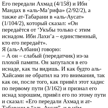
Его передали Ахмад (4/158) и Ибн
Мандах в «аль-Ма’рифа» (2/92/2), а
также ат-Табарани в «аль-Аусат»
(1/104/2), который сказал: «Он
передаётся от ‘Укъбы только с этим
иснадом. Ибн Лахи’а – единственный,
кто его передаёт».
Я (аль-Албани) говорю:
– А он – слабый (передатчик) из-за
плохой памяти. Он запутался в его
иснаде, как ты видишь. И как будто аль-
Хайсами не обратил на это внимания, так
как он, после того, как привёл этот хадис
по первому пути (3/162) и признал его
иснад хорошим, привёл его по этому пути
и сказал: «Его передали Ахмад и ат-
Табарани в “аль-Аусат”, и в нём