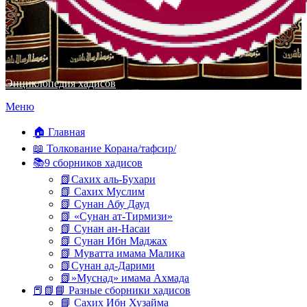
Энциклопедия хадисов
Перейти
Меню
к
содержимому
🏠 Главная
📖 Толкование Корана/тафсир/
📚9 сборников хадисов
📗Сахих аль-Бухари
📗 Сахих Муслим
📗 Сунан Абу Дауд
📗 «Сунан ат-Тирмизи»
📗 Сунан ан-Насаи
📗 Сунан Ибн Маджах
📗 Муватта имама Малика
📗Сунан ад-Дарими
📗»Муснад» имама Ахмада
📕📗📘 Разные сборники хадисов
📘 Сахих Ибн Хузайма