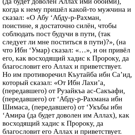
(да будет доволен Аллах ими обоими),
когда к нему пришёл какой-то мужчина и
сказал: «О Абу ‘Абду-р-Рахман,
поистине, я достаточно силён, чтобы
соблюдать пост будучи в пути, (так
следует ли мне поститься в пути)?», (на
что Ибн ‘Умар) сказал: «…», и он привёл
его, как восходящий хадис к Пророку, да
благословит его Аллах и приветствует.
Но им противоречил Къутайба ибн Са’ид,
который сказал: «От Ибн Лахи’а,
(передавшего) от Рузайкъа ас-Сакъафи,
(передавшего) от ‘Абду-р-Рахмана ибн
Шимаса, (передавшего) от ‘Укъбы ибн
‘Амира (да будет доволен им Аллах), как
восходящий хадис к Пророку, да
благословит его Аллах и приветствует.