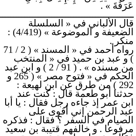
عَرَفَةَ » .
ـــــــــــــــــــــــــــــــــــــــــــــــــ
قال الألباني في « السلسلة
الضعيفة و الموضوعة » (4/419) :
منكر ‎.
رواه أحمد في « المسند » ( 2 / 71
) و عبد بن حميد في « المنتخب
من مسنده » . ( 91 / 2 ) و ابن عبد
الحكم في « ‎فتوح مصر » ( 265 و
292 ) من طرق عن ابن لهيعة :
حدثنا أبو طعمة قال : كنت عند
‎ابن عمر إذ جاءه رجل فقال : ‎يا أبا
عبد الرحمن إني أقوى على
الصيام في السفر ؟ فقال : فذكره
مرفوعا . و خالفهم قتيبة بن سعيد