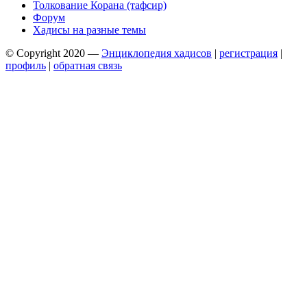
Толкование Корана (тафсир)
Форум
Хадисы на разные темы
© Copyright 2020 —
Энциклопедия хадисов
|
регистрация
|
профиль
|
обратная связь
Wisteria Theme by
WPFriendship
⋅
Powered by
WordPress