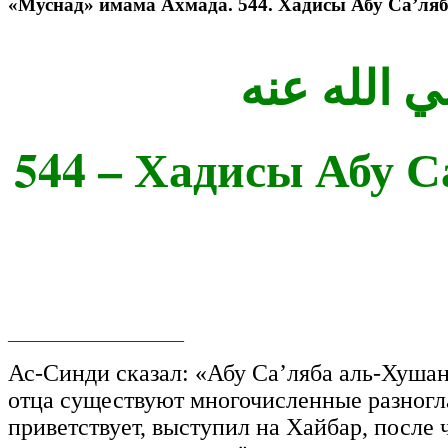
«Муснад» имама Ахмада. 544. Хадисы Абу Са’ля
544 – Хадисы Абу С
______________________
Ас-Синди сказал: «Абу Са’ляба аль-Хушан
отца существуют многочисленные разногла
приветствует, выступил на Хайбар, после ч