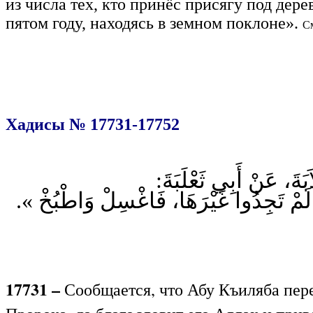
из числа тех, кто принёс присягу под дер
пятом году, находясь в земном поклоне».
См
Хадисы № 17731-17752
بَةَ، عَنْ أَبِي ثَعْلَبَةَ
إِنْ لَمْ تَجِدُوا غَيْرَهَا، فَاغْسِلْ وَاطْبُخْ
17731 –
Сообщается, что Абу Къиляба перед