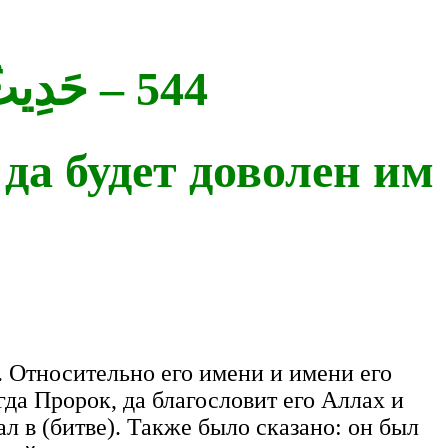
544 – حَدِيثُ أَبِي ثَعْلَبَةَ الْخُشَنِيِّ رضي الله عنه
да будет доволен им
. Относительно его имени и имени его
да Пророк, да благословит его Аллах и
ал в (битве). Также было сказано: он был