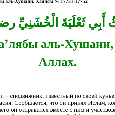
бы аль-Хушани. Хадисы № 17731-17752
а’лябы аль-Хушани, 
Аллах.
и – сподвижник, известный по своей кунье
сия. Сообщается, что он принял Ислам, ког
его он отправился вместе с ним и участвов