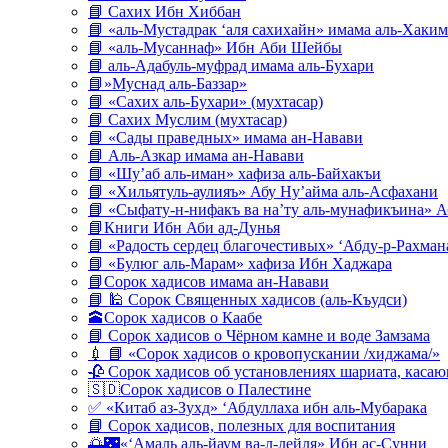
📘 Сахих Ибн Хиббан
📘 «аль-Мустадрак ‘аля сахихайн» имама аль-Хаким
📘 «аль-Мусаннаф» Ибн Аби Шейбы
📘 аль-Адабуль-муфрад имама аль-Бухари
📘»Муснад аль-Баззар»
📘 «Сахих аль-Бухари» (мухтасар)
📘 Сахих Муслим (мухтасар)
📘 «Сады праведных» имама ан-Навави
📘 Аль-Азкар имама ан-Навави
📘 «Шу’аб аль-иман» хафиза аль-Байхакъи
📘 «Хильятуль-аулияъ» Абу Ну’айма аль-Асфахани
📘 «Сыфату-н-нифакъ ва на’ту аль-мунафикъина» А
📘Книги Ибн Аби ад-Дунья
📘 «Радость сердец благочестивых» ‘Абду-р-Рахман
📘 «Булюг аль-Марам» хафиза Ибн Хаджара
📘Сорок хадисов имама ан-Навави
📘 🕌 Сорок Священных хадисов (аль-Къудси)
🕋Сорок хадисов о Каабе
📘 Сорок хадисов о Чёрном камне и воде Замзама
💉 📘 «Сорок хадисов о кровопускании /хиджама/»
🥀 Сорок хадисов об установлениях шариата, кас
🇸🇩Сорок хадисов о Палестине
✅ «Китаб аз-Зухд» ‘Абдуллаха ибн аль-Мубарака
📘 Сорок хадисов, полезных для воспитания
🌅🌃«‘Амаль аль-йаум ва-л-лейля» Ибн ас-Сунни