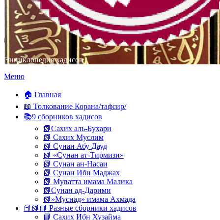
Энциклопедия хадисов
Перейти
Меню
к
содержимому
🏠 Главная
📖 Толкование Корана/тафсир/
📚9 сборников хадисов
📗Сахих аль-Бухари
📗 Сахих Муслим
📗 Сунан Абу Дауд
📗 «Сунан ат-Тирмизи»
📗 Сунан ан-Насаи
📗 Сунан Ибн Маджах
📗 Муватта имама Малика
📗Сунан ад-Дарими
📗»Муснад» имама Ахмада
📕📗📘 Разные сборники хадисов
📘 Сахих Ибн Хузайма