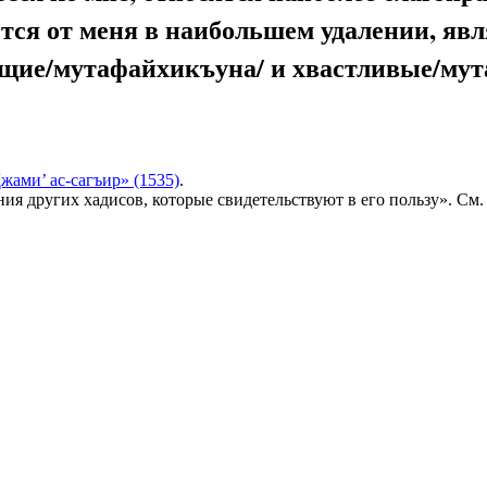
ется от меня в наибольшем удалении, явл
ующие/мутафайхикъуна/ и хвастливые/му
жами’ ас-сагъир» (1535)
.
ия других хадисов, которые свидетельствуют в его пользу». См.