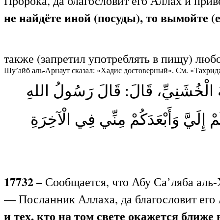
Пророка, да благословит его Аллах и прив
не найдёте иной (посуды), то вымойте (её
также (запретил употреблять в пищу) лю
Шу’айб аль-Арнаут сказал: «Хадис достоверный». См. «Тахрид
َةَ الْخُشَنِيِّ، قَالَ: قَالَ رَسُولُ اللهِ
«  إِلَيَّ وَأَبْعَدَكُمْ مِنِّي فِي الْآخِرَةِ
17732 –
Сообщается, что Абу Са’ляба аль-
— Посланник Аллаха, да благословит его 
и тех, кто на том свете окажется ближе