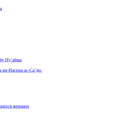
а
бу Ну’айма
а ан-Насира ас-Са’ди.
ающихся женщин