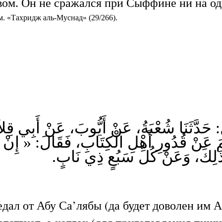
евом. Он не сражался при Сыффине ни на од
. «Тахридж аль-Муснад» (29/266).
َ: حَدَّثَنَا شُعْبَةُ، عَنْ أَيُّوبَ، عَنْ أَبِي قِلاَ
َسَلَّمَ عَنْ قُدُورِ أَهْلِ الْكِتَابِ، فَقَالَ: « 
 ذَلِكَ، وَعَنْ كُلِّ سَبُعٍ ذِي نَابٍ
ал от Абу Са’лябы (да будет доволен им Ал