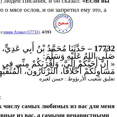
«Если вы
и) людей Писания, и он сказал:
 о мясе ослов, и он запретил ему это, а
ал
имам Ахмад (17731)
.
4/193
حَدَّثَنَا مُحَمَّدُ بْنُ أَبِي عَدِيٍ
17732 –
صَلَّى اللهُ عَلَيْهِ وَسَلَّمَ:
إِنَّ أَحَبَّكُمْ إِلَيَّ، وَأَقْرَبَكُمْ مِنِّي فِي ال
مَسَاوِئُكُمْ أَخْلَاقًا، الثَّرْثَارُونَ، الْمُتَ ».
تعليق شعيب الأرنؤوط : حسن لغيره
:
к числу самых любимых из вас для меня
нравные из вас, а самыми ненавистными