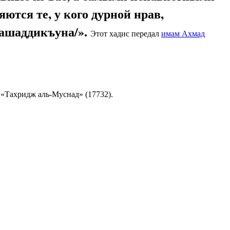
яются те, у кого дурной нрав,
ташаддикъуна/».
Этот хадис передал
имам Ахмад
 «Тахридж аль-Муснад» (17732).