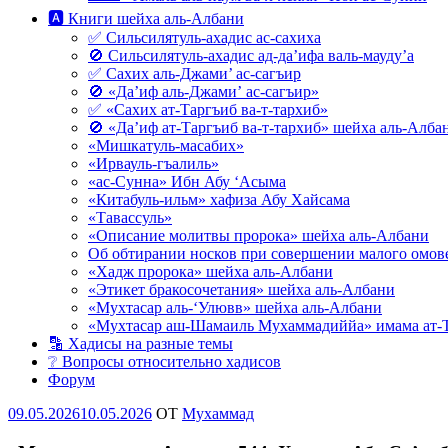
🅰 Книги шейха аль-Албани
✅ Сильсилятуль-ахадис ас-сахиха
🚫 Сильсилятуль-ахадис ад-да’ифа валь-мауду’а
✅ Сахих аль-Джами’ ас-сагъир
🚫 «Да’иф аль-Джами’ ас-сагъир»
✅ «Сахих ат-Таргъиб ва-т-тархиб»
🚫 «Да’иф ат-Таргъиб ва-т-тархиб» шейха аль-Алба
«Мишкатуль-масабих»
«Ирвауль-гъалиль»
«ас-Сунна» Ибн Абу ‘Асыма
«Китабуль-ильм» хафиза Абу Хайсама
«Тавассуль»
«Описание молитвы пророка» шейха аль-Албани
Об обтирании носков при совершении малого омове
«Хадж пророка» шейха аль-Албани
«Этикет бракосочетания» шейха аль-Албани
«Мухтасар аль-‘Улювв» шейха аль-Албани
«Мухтасар аш-Шамаиль Мухаммадиййа» имама ат-
🔡 Хадисы на разные темы
❔ Вопросы относительно хадисов
Форум
Опубликовано
09.05.2026
10.05.2026
OT
Мухаммад