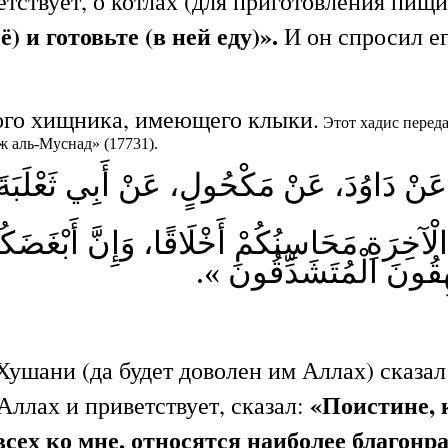
етствует, о котлах (для приготовления пищ
) и готовьте (в ней еду)».
И он спросил его
бого хищника, имеющего клыки.
Этот хадис перед
ж аль-Муснад» (17731).
ّ، عَنْ دَاوُدَ، عَنْ مَكْحُولٍ، عَنْ أَبِي ثَعْلَب
ْآخِرَةِ مَحَاسِنُكُمْ أَخْلَاقًا، وَإِنَّ أَبْغَضَكُمْ
فَيْهِقُونَ الْمُتَشَدِّقُونَ
Хушани (да будет доволен им Аллах) сказал
«Поистине, 
Аллах и приветствует, сказал:
 всех ко мне, относятся наиболее благо