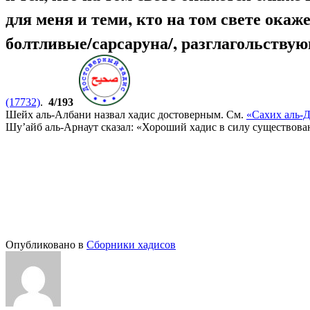
для меня и теми, кто на том свете окаж
болтливые/сарсаруна/, разглагольств
(17732)
.
4/193
Шейх аль-Албани назвал хадис достоверным. См.
«Сахих аль-Д
Шу’айб аль-Арнаут сказал: «Хороший хадис в силу существован
Опубликовано в
Сборники хадисов