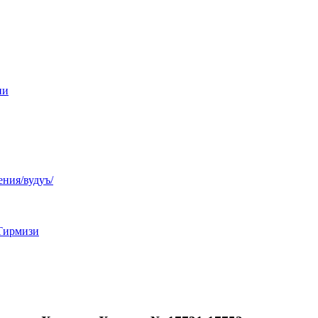
ни
ния/вудуъ/
Тирмизи