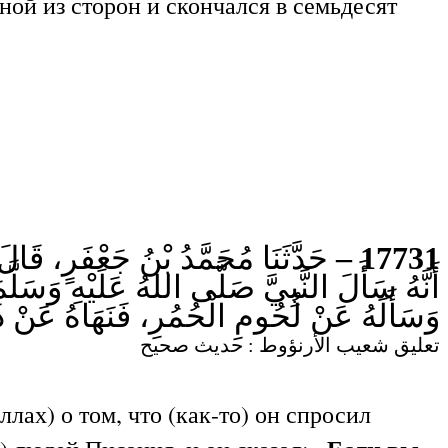
ной из сторон и скончался в семьдесят
حَدَّثَنَا مُحَمَّدُ بْنُ جَعْفَرٍ، قَال:
17731 –
أَنَّهُ سَأَلَ النَّبِيَّ صَلَّى اللهُ عَلَيْهِ و ».
وَسَأَلَهُ عَنْ لُحُومِ الْحُمُرِ، فَنَهَاهُ عَنْ.
تعليق شعيب الأرنؤوط : حديث صحيح
лах) о том, что (как-то) он спросил