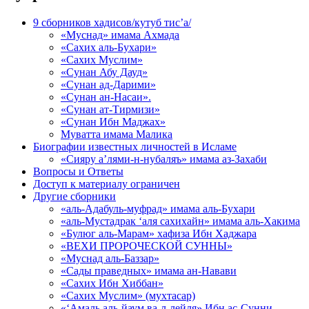
9 сборников хадисов/кутуб тис’а/
«Муснад» имама Ахмада
«Сахих аль-Бухари»
«Сахих Муслим»
«Сунан Абу Дауд»
«Сунан ад-Дарими»
«Сунан ан-Насаи».
«Сунан ат-Тирмизи»
«Сунан Ибн Маджах»
Муватта имама Малика
Биографии известных личностей в Исламе
«Сияру а’лями-н-нубаляъ» имама аз-Захаби
Вопросы и Ответы
Доступ к материалу ограничен
Другие сборники
«аль-Адабуль-муфрад» имама аль-Бухари
«аль-Мустадрак ‘аля сахихайн» имама аль-Хакима
«Булюг аль-Марам» хафиза Ибн Хаджара
«ВЕХИ ПРОРОЧЕСКОЙ СУННЫ»
«Муснад аль-Баззар»
«Сады праведных» имама ан-Навави
«Сахих Ибн Хиббан»
«Сахих Муслим» (мухтасар)
«‘Амаль аль-йаум ва-л-лейля» Ибн ас-Сунни