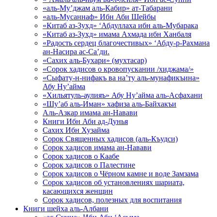
«аль-Му’джам аль-Кабир» ат-Табарани
«аль-Мусаннаф» Ибн Аби Шейбы
«Китаб аз-Зухд» ‘Абдуллаха ибн аль-Мубарака
«Китаб аз-Зухд» имама Ахмада ибн Ханбаля
«Радость сердец благочестивых» ‘Абду-р-Рахмана
ан-Насира ас-Са’ди.
«Сахих аль-Бухари» (мухтасар)
«Сорок хадисов о кровопускании /хиджама/»
«Сыфату-н-нифакъ ва на’ту аль-мунафикъина»
Абу Ну’айма
«Хильятуль-аулияъ» Абу Ну’айма аль-Асфахани
«Шу’аб аль-Иман» хафиза аль-Байхакъи
Аль-Азкар имама ан-Навави
Книги Ибн Аби ад-Дунья
Сахих Ибн Хузайма
Сорок Священных хадисов (аль-Къудси)
Сорок хадисов имама ан-Навави
Сорок хадисов о Каабе
Сорок хадисов о Палестине
Сорок хадисов о Чёрном камне и воде Замзама
Сорок хадисов об установлениях шариата,
касающихся женщин
Сорок хадисов, полезных для воспитания
Книги шейха аль-Албани