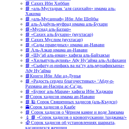
📘 Сахих Ибн Хиббан
📘 «аль-Мустадрак ‘аля сахихайн» имама аль-
Хакима
📘 «аль-Мусаннаф» Ибн Аби Шейбы
📘 аль-Адабуль-муфрад имама аль-Бухари
📘»Муснад аль-Баззар»
📘 «Сахих аль-Бухари» (мухтасар)
📘 Сахих Муслим (мухтасар)
📘 «Сады праведных» имама ан-Навави
📘 Аль-Азкар имама ан-Навави
📘 «Шу’аб аль-иман» хафиза аль-Байхакъи
📘 «Хильятуль-аулияъ» Абу Ну’айма аль-Асфахани
📘 «Сыфату-н-нифакъ ва на’ту аль-мунафикъина»
Абу Ну’айма
📘Книги Ибн Аби ад-Дунья
📘 «Радость сердец благочестивых» ‘Абду-р-
Рахмана ан-Насира ас-Са’ди.
📘 «Булюг аль-Марам» хафиза Ибн Хаджара
📘Сорок хадисов имама ан-Навави
📘 🕌 Сорок Священных хадисов (аль-Къудси)
🕋Сорок хадисов о Каабе
📘 Сорок хадисов о Чёрном камне и воде Замзама
💉 📘 «Сорок хадисов о кровопускании /хиджама/»
🥀 Сорок хадисов об установлениях шариата,
касающихся женщин