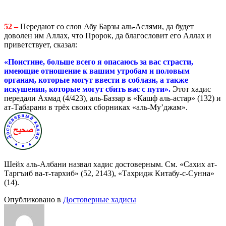
52 –
Передают со слов Абу Барзы аль-Аслями, да будет
доволен им Аллах, что Пророк, да благословит его Аллах и
приветствует, сказал:
«Поистине, больше всего я опасаюсь за вас страсти,
имеющие отношение к вашим утробам и половым
органам, которые могут ввести в соблазн, а также
искушения, которые могут сбить вас с пути».
Этот хадис
передали Ахмад (4/423), аль-Баззар в «Кашф аль-астар» (132) и
ат-Табарани в трёх своих сборниках «аль-Му’джам».
Шейх аль-Албани назвал хадис достоверным. См. «Сахих ат-
Таргъиб ва-т-тархиб» (52, 2143), «Тахридж Китабу-с-Сунна»
(14).
Опубликовано в
Достоверные хадисы