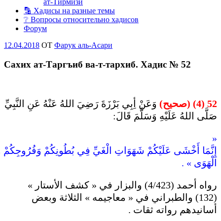
ат-Тирмизи
🔡 Хадисы на разные темы
❔ Вопросы относительно хадисов
Форум
Опубликовано
12.04.2018
OT
Фарук аль-Асари
Сахих ат-Таргъиб ва-т-тархиб. Хадис № 52
52 (4) (صحيح)
وَعَنْ أِبِي بَرْزَةَ رَضِيَ اللهُ عَنْهُ عَنِ النَّبِيِّ
صَلَّى اللهُ عَلَيْهِ وَسَلَّمَ قَالَ:
«
إِنَّمَا أَخْشَى عَلَيْكُمْ شَهَوَاتِ الْغَيِّ فِي بُطُونِكُمْ وَفُرُوجِكُمْ و
الْهَوَى » .
رواه أحمد (4/423) والبزار في « كشف الأستار »
(132) والطبراني في « معاجيمه » الثلاثة وبعض
أسانيدهم رواته ثقات .