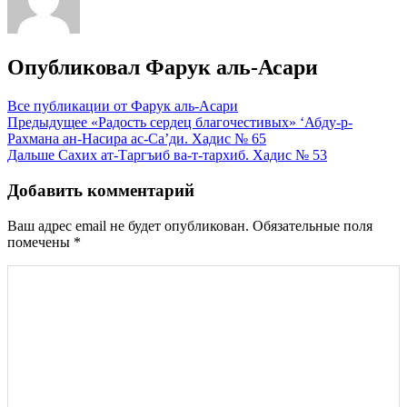
Опубликовал
Фарук аль-Асари
Все публикации от Фарук аль-Асари
Навигация
Предыдущее
«Радость сердец благочестивых» ‘Абду-р-
Рахмана ан-Насира ас-Са’ди. Хадис № 65
по
Дальше
Сахих ат-Таргъиб ва-т-тархиб. Хадис № 53
записям
Добавить комментарий
Ваш адрес email не будет опубликован.
Обязательные поля
помечены
*