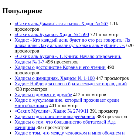
Популярное
«Сахих аль-Джами’ ас-сагъир». Хадис № 567
1.1k
просмотров
«Сахих аль-Бухари». Хадис № 5590
721 просмотр
Хадис: «Кто каждый день будет по сто раз говорить: Ля
иляха илля-Лаху аль-маликуль-хаккъ аль-мубийн…».
620
просмотров
«Сахих аль-Бухари». 1. Книга: Начало откровений.
Хадисы № 1-7
496 просмотров
Хадисы о достоинстве Корана и его чтении
490
просмотров
Хадисы о женщинах. Хадисы № 1-100
447 просмотров
Хадис: Найди для своего брата семьдесят оправданий
438 просмотров
Хадисы о друзьях и дружбе
412 просмотров
Хадис о мусульманине, который проживает среди
многобожников
401 просмотр
«Сахих Муслим». Хадис № 2749/11
391 просмотр
Хадисы о достоинстве лошадей/коней/
383 просмотра
Хадисы о том, что большинство обитателей Ада −
женщины
366 просмотров
Хадис о том, что между человеком и многобожием и