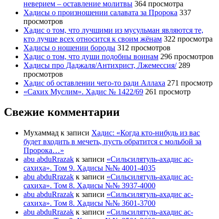
неверием – оставление молитвы
364 просмотра
Хадисы о произношении салавата за Пророка
337
просмотров
Хадис о том, что лучшими из мусульман являются те,
кто лучше всех относится к своим жёнам
322 просмотра
Хадисы о ношении бороды
312 просмотров
Хадис о том, что души подобны воинам
296 просмотров
Хадисы про Даджаля/Антихрист, Лжемессия/
289
просмотров
Хадис об оставлении чего-то ради Аллаха
271 просмотр
«Сахих Муслим». Хадис № 1422/69
261 просмотр
Свежие комментарии
Мухаммад
к записи
Хадис: «Когда кто-нибудь из вас
будет входить в мечеть, пусть обратится с мольбой за
Пророка…»
abu abduRrazak
к записи
«Сильсилятуль-ахадис ас-
сахиха». Том 9. Хадисы №№ 4001-4035
abu abduRrazak
к записи
«Сильсилятуль-ахадис ас-
сахиха». Том 8. Хадисы №№ 3937-4000
abu abduRrazak
к записи
«Сильсилятуль-ахадис ас-
сахиха». Том 8. Хадисы №№ 3601-3700
abu abduRrazak
к записи
«Сильсилятуль-ахадис ас-