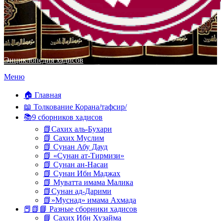
Энциклопедия хадисов
Перейти
Меню
к
содержимому
🏠 Главная
📖 Толкование Корана/тафсир/
📚9 сборников хадисов
📗Сахих аль-Бухари
📗 Сахих Муслим
📗 Сунан Абу Дауд
📗 «Сунан ат-Тирмизи»
📗 Сунан ан-Насаи
📗 Сунан Ибн Маджах
📗 Муватта имама Малика
📗Сунан ад-Дарими
📗»Муснад» имама Ахмада
📕📗📘 Разные сборники хадисов
📘 Сахих Ибн Хузайма