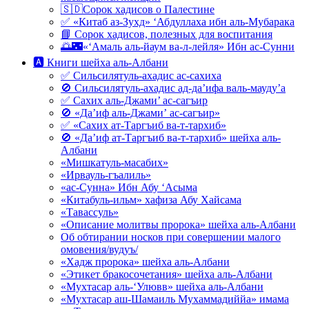
🇸🇩Сорок хадисов о Палестине
✅ «Китаб аз-Зухд» ‘Абдуллаха ибн аль-Мубарака
📘 Сорок хадисов, полезных для воспитания
🌅🌃«‘Амаль аль-йаум ва-л-лейля» Ибн ас-Сунни
🅰 Книги шейха аль-Албани
✅ Сильсилятуль-ахадис ас-сахиха
🚫 Сильсилятуль-ахадис ад-да’ифа валь-мауду’а
✅ Сахих аль-Джами’ ас-сагъир
🚫 «Да’иф аль-Джами’ ас-сагъир»
✅ «Сахих ат-Таргъиб ва-т-тархиб»
🚫 «Да’иф ат-Таргъиб ва-т-тархиб» шейха аль-
Албани
«Мишкатуль-масабих»
«Ирвауль-гъалиль»
«ас-Сунна» Ибн Абу ‘Асыма
«Китабуль-ильм» хафиза Абу Хайсама
«Тавассуль»
«Описание молитвы пророка» шейха аль-Албани
Об обтирании носков при совершении малого
омовения/вудуъ/
«Хадж пророка» шейха аль-Албани
«Этикет бракосочетания» шейха аль-Албани
«Мухтасар аль-‘Улювв» шейха аль-Албани
«Мухтасар аш-Шамаиль Мухаммадиййа» имама