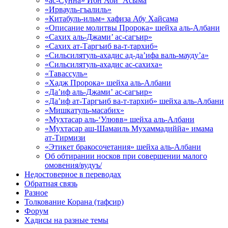
«ас-Сунна» Ибн Аби ‘Асыма
«Ирвауль-гъалиль»
«Китабуль-ильм» хафиза Абу Хайсама
«Описание молитвы Пророка» шейха аль-Албани
«Сахих аль-Джами’ ас-сагъир»
«Сахих ат-Таргъиб ва-т-тархиб»
«Сильсилятуль-ахадис ад-да’ифа валь-мауду’а»
«Сильсилятуль-ахадис ас-сахиха»
«Тавассуль»
«Хадж Пророка» шейха аль-Албани
«Да’иф аль-Джами’ ас-сагъир»
«Да’иф ат-Таргъиб ва-т-тархиб» шейха аль-Албани
«Мишкатуль-масабих»
«Мухтасар аль-‘Улювв» шейха аль-Албани
«Мухтасар аш-Шамаиль Мухаммадиййа» имама
ат-Тирмизи
«Этикет бракосочетания» шейха аль-Албани
Об обтирании носков при совершении малого
омовения/вудуъ/
Недостоверное в переводах
Обратная связь
Разное
Толкование Корана (тафсир)
Форум
Хадисы на разные темы