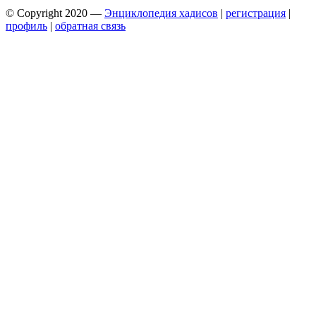
© Copyright 2020 —
Энциклопедия хадисов
|
регистрация
|
профиль
|
обратная связь
Wisteria Theme by
WPFriendship
⋅
Powered by
WordPress