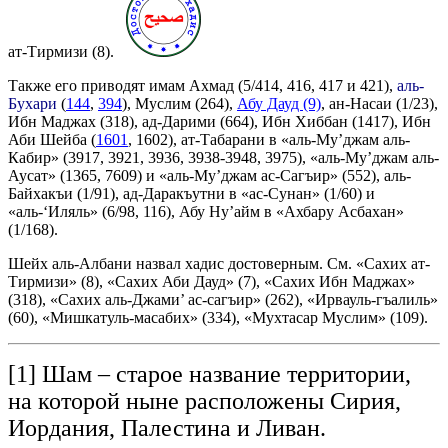
ат-Тирмизи (8).
Также его приводят имам Ахмад (5/414, 416, 417 и 421),
аль-
Бухари
(
144
,
394
), Муслим (264),
Абу Дауд (9)
, ан-Насаи (1/23),
Ибн Маджах (318), ад-Дарими (664), Ибн Хиббан (1417), Ибн
Аби Шейба (
1601
, 1602), ат-Табарани в «аль-Му’джам аль-
Кабир» (3917, 3921, 3936, 3938-3948, 3975), «аль-Му’джам аль-
Аусат» (1365, 7609) и «аль-Му’джам ас-Сагъир» (552), аль-
Байхакъи (1/91), ад-Даракъутни в «ас-Сунан» (1/60) и
«аль-‘Иляль» (6/98, 116), Абу Ну’айм в «Ахбару Асбахан»
(1/168).
Шейх аль-Албани назвал хадис достоверным. См. «Сахих ат-
Тирмизи» (8), «Сахих Аби Дауд» (7), «Сахих Ибн Маджах»
(318), «Сахих аль-Джами’ ас-сагъир» (262), «Ирвауль-гъалиль»
(60), «Мишкатуль-масабих» (334), «Мухтасар Муслим» (109).
[1] Шам – старое название территории,
на которой ныне расположены Сирия,
Иордания, Палестина и Ливан.