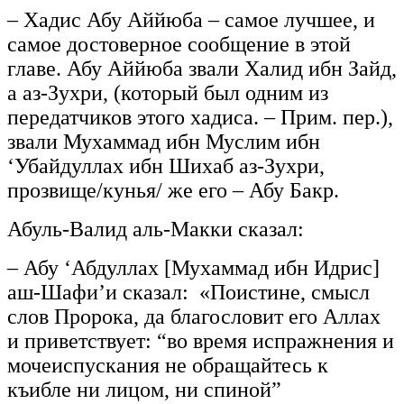
– Хадис Абу Аййюба – самое лучшее, и
самое достоверное сообщение в этой
главе. Абу Аййюба звали Халид ибн Зайд,
а аз-Зухри, (который был одним из
передатчиков этого хадиса. – Прим. пер.),
звали Мухаммад ибн Муслим ибн
‘Убайдуллах ибн Шихаб аз-Зухри,
прозвище/кунья/ же его – Абу Бакр.
Абуль-Валид аль-Макки сказал:
– Абу ‘Абдуллах [Мухаммад ибн Идрис]
аш-Шафи’и сказал: «Поистине, смысл
слов Пророка, да благословит его Аллах
и приветствует: “во время испражнения и
мочеиспускания не обращайтесь к
къибле ни лицом, ни спиной”