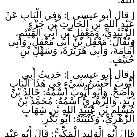
اللهَ.
[ قال أبو عيسى ]: وَفِي الْبَابِ عَنْ
عَبْدِ اللهِ بْنِ الْحَارِثِ بْنِ جَزْءٍ
الزُّبَيْدِيِّ، وَمَعْقِلِ بْنِ أَبِي الْهَيْثَمِ،
وَيُقَالُ: مَعْقِلُ بْنُ أَبِي مَعْقِلٍ، وَأَبِي
أُمَامَةَ، وَأَبِي هُرَيْرَةَ، وَسَهْلِ بْنِ
حُنَيْفٍ.
[ قال أبو عيسى ]: حَدِيثُ أَبِي
أَيُّوبَ أَحْسَنُ شَيْءٍ فِي هَذَا الْبَابِ
وَأَصَحُّ. وَأَبُو أَيُّوبَ اسْمُهُ: خَالِدُ بْنُ
زَيْدٍ، وَالزُّهْرِيُّ اسْمُهُ: مُحَمَّدُ بْنُ
مُسْلِمِ بْنِ عُبَيْدِ اللهِ بْنِ شِهَابٍ
الزُّهْرِيُّ، وَكُنْيَتُهُ: أَبُو بَكْرٍ.
قَالَ أَبُو الْوَلِيدِ الْمَكِّيُّ: قَالَ أَبُو عَبْدِ