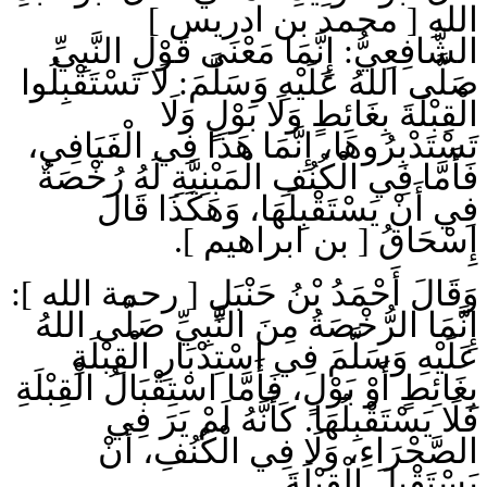
اللهِ [ محمد بن ادريس ]
الشَّافِعِيُّ: إِنَّمَا مَعْنَى قَوْلِ النَّبِيِّ
صَلَّى اللهُ عَلَيْهِ وَسَلَّمَ: لَا تَسْتَقْبِلُوا
الْقِبْلَةَ بِغَائِطٍ وَلَا بَوْلٍ وَلَا
تَسْتَدْبِرُوهَا، إِنَّمَا هَذَا فِي الْفَيَافِي،
فَأَمَّا فِي الْكُنُفِ الْمَبْنِيَّةِ لَهُ رُخْصَةٌ
فِي أَنْ يَسْتَقْبِلَهَا، وَهَكَذَا قَالَ
إِسْحَاقُ [ بن ابراهيم ].
وَقَالَ أَحْمَدُ بْنُ حَنْبَلٍ [ رحمة الله ]:
إِنَّمَا الرُّخْصَةُ مِنَ النَّبِيِّ صَلَّى اللهُ
عَلَيْهِ وَسَلَّمَ فِي اسْتِدْبَارِ الْقِبْلَةِ
بِغَائِطٍ أَوْ بَوْلٍ، فَأَمَّا اسْتِقْبَالُ الْقِبْلَةِ
فَلَا يَسْتَقْبِلُهَا. كَأَنَّهُ لَمْ يَرَ فِي
الصَّحْرَاءِ، وَلَا فِي الْكُنُفِ، أَنْ
يَسْتَقْبِلَ الْقِبْلَةَ.