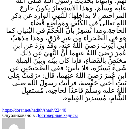
لهم، وإيمانًا بحَديثِ رَسولِ اللهِ صلَّى اللهُ
عليه وسلَّمَ، وهذا الاستِغفارُ يكونُ خارجَ
المراحيضِ لا بداخلِها؛ للنَّهيِ الواردِ عن ذِكرِ
اللهِ تعالى في الكُنُفِ ومَواضِعِ قَضاءِ
الحاجةِ.وهذا يُشعِرُ بأنَّ الحُكمَ في البُنيانِ كما
هو في الصَّحراءِ مِن غيرِ فَرْقٍ، وهذا مذهبُ
أبي أيُّوبَ رَضيَ اللهُ عنه، وقد ورَدَ عن ابنِ
عُمرَ رَضيَ اللهُ عنهما أنَّ النَّهيَ عن ذلك
مختَصٌّ بالفَضاءِ، فإذا كان بيْنَه وبيْنَ القِبلةِ
شَيءٌ يَستُرُه، فلا بأسَ؛ ففي الصَّحيحَينِ عن
ابنِ عُمرَ رَضيَ اللهُ عنهما، قال: «رَقِيتُ على
بَيتِ أُختي حَفْصةَ، فرأيتُ رسولَ الله صلَّى
اللهُ عليه وسلَّمَ قاعدًا لحاجتِه، مُستقبِلَ
الشَّامِ، مُستدبِرَ القِبلةِ».
https://dorar.net/hadith/sharh/22440
Опубликовано в
Достоверные хадисы