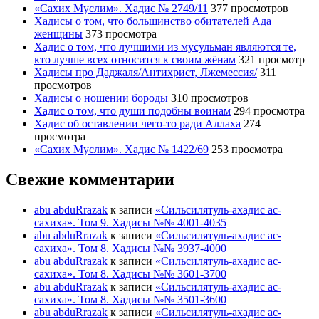
«Сахих Муслим». Хадис № 2749/11
377 просмотров
Хадисы о том, что большинство обитателей Ада −
женщины
373 просмотра
Хадис о том, что лучшими из мусульман являются те,
кто лучше всех относится к своим жёнам
321 просмотр
Хадисы про Даджаля/Антихрист, Лжемессия/
311
просмотров
Хадисы о ношении бороды
310 просмотров
Хадис о том, что души подобны воинам
294 просмотра
Хадис об оставлении чего-то ради Аллаха
274
просмотра
«Сахих Муслим». Хадис № 1422/69
253 просмотра
Свежие комментарии
abu abduRrazak
к записи
«Сильсилятуль-ахадис ас-
сахиха». Том 9. Хадисы №№ 4001-4035
abu abduRrazak
к записи
«Сильсилятуль-ахадис ас-
сахиха». Том 8. Хадисы №№ 3937-4000
abu abduRrazak
к записи
«Сильсилятуль-ахадис ас-
сахиха». Том 8. Хадисы №№ 3601-3700
abu abduRrazak
к записи
«Сильсилятуль-ахадис ас-
сахиха». Том 8. Хадисы №№ 3501-3600
abu abduRrazak
к записи
«Сильсилятуль-ахадис ас-