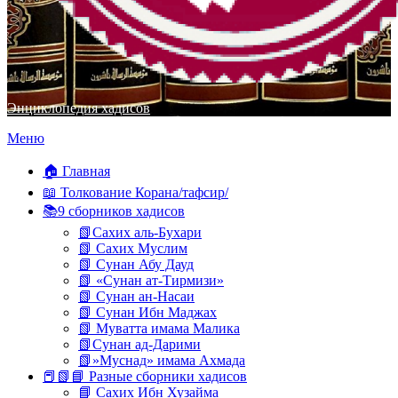
Энциклопедия хадисов
Перейти
Меню
к
содержимому
🏠 Главная
📖 Толкование Корана/тафсир/
📚9 сборников хадисов
📗Сахих аль-Бухари
📗 Сахих Муслим
📗 Сунан Абу Дауд
📗 «Сунан ат-Тирмизи»
📗 Сунан ан-Насаи
📗 Сунан Ибн Маджах
📗 Муватта имама Малика
📗Сунан ад-Дарими
📗»Муснад» имама Ахмада
📕📗📘 Разные сборники хадисов
📘 Сахих Ибн Хузайма