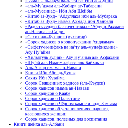
«‘Амаль аль-йаум ва-л-лейля» Ибн ас-Сунни
«аль-Му’джам аль-Кабир» ат-Табарани
«аль-Мусаннаф» Ибн Аби Шейбы
«Китаб аз-Зухд» ‘Абдуллаха ибн аль-Мубарака
«Китаб аз-Зухд» имама Ахмада ибн Ханбаля
«Радость сердец благочестивых» ‘Абду-р-Рахмана
ан-Насира ас-Са’ди.
«Сахих аль-Бухари» (мухтасар)
«Сорок хадисов о кровопускании /хиджама/»
«Сыфату-н-нифакъ ва на’ту аль-мунафикъина»
Абу Ну’айма
«Хильятуль-аулияъ» Абу Ну’айма аль-Асфахани
«Шу’аб аль-Иман» хафиза аль-Байхакъи
Аль-Азкар имама ан-Навави
Книги Ибн Аби ад-Дунья
Сахих Ибн Хузайма
Сорок Священных хадисов (аль-Къудси)
Сорок хадисов имама ан-Навави
Сорок хадисов о Каабе
Сорок хадисов о Палестине
Сорок хадисов о Чёрном камне и воде Замзама
Сорок хадисов об установлениях шариата,
касающихся женщин
Сорок хадисов, полезных для воспитания
Книги шейха аль-Албани