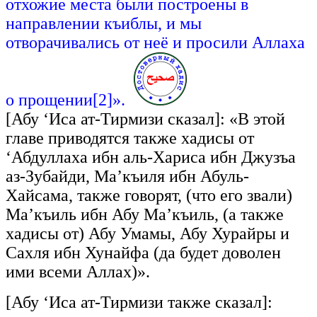
отхожие места были построены в
направлении къиблы, и мы
отворачивались от неё и просили Аллаха
о прощении[2]».
[Абу ‘Иса ат-Тирмизи сказал]: «В этой
главе приводятся также хадисы от
‘Абдуллаха ибн аль-Хариса ибн Джузъа
аз-Зубайди, Ма’къиля ибн Абуль-
Хайсама, также говорят, (что его звали)
Ма’къиль ибн Абу Ма’къиль, (а также
хадисы от) Абу Умамы, Абу Хурайры и
Сахля ибн Хунайфа (да будет доволен
ими всеми Аллах)».
[Абу ‘Иса ат-Тирмизи также сказал]: