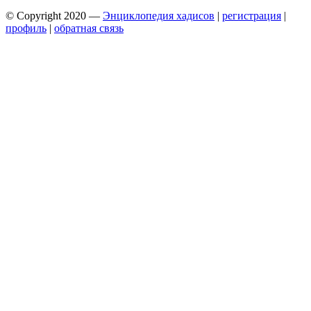
© Copyright 2020 —
Энциклопедия хадисов
|
регистрация
|
профиль
|
обратная связь
Wisteria Theme by
WPFriendship
⋅
Powered by
WordPress