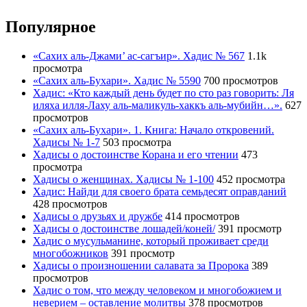
Популярное
«Сахих аль-Джами’ ас-сагъир». Хадис № 567
1.1k
просмотра
«Сахих аль-Бухари». Хадис № 5590
700 просмотров
Хадис: «Кто каждый день будет по сто раз говорить: Ля
иляха илля-Лаху аль-маликуль-хаккъ аль-мубийн…».
627
просмотров
«Сахих аль-Бухари». 1. Книга: Начало откровений.
Хадисы № 1-7
503 просмотра
Хадисы о достоинстве Корана и его чтении
473
просмотра
Хадисы о женщинах. Хадисы № 1-100
452 просмотра
Хадис: Найди для своего брата семьдесят оправданий
428 просмотров
Хадисы о друзьях и дружбе
414 просмотров
Хадисы о достоинстве лошадей/коней/
391 просмотр
Хадис о мусульманине, который проживает среди
многобожников
391 просмотр
Хадисы о произношении салавата за Пророка
389
просмотров
Хадис о том, что между человеком и многобожием и
неверием – оставление молитвы
378 просмотров