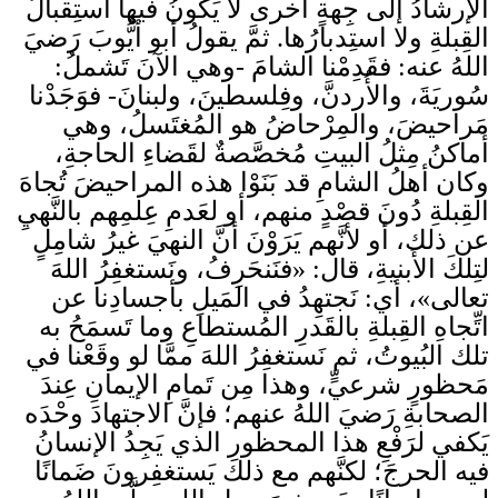
الإرشادُ إلى جِهةٍ أخرى لا يَكونُ فيها استِقبالُ
القِبلةِ ولا استِدبارُها. ثمَّ يقولُ أبو أيُّوبَ رَضيَ
اللهُ عنه: فقَدِمْنا الشامَ -وهي الآنَ تَشملُ:
سُوريَةَ، والأُردنَّ، وفِلسطينَ، ولبنانَ- فوَجَدْنا
مَراحيضَ، والمِرْحاضُ هو المُغتَسلُ، وهي
أماكنُ مِثلُ البيتِ مُخصَّصةٌ لقَضاءِ الحاجةِ،
وكان أهلُ الشامِ قد بَنَوْا هذه المراحيضَ تُجاهَ
القِبلةِ دُونَ قصْدٍ منهم، أو لعَدمِ عِلمِهم بالنَّهيِ
عن ذلك، أو لأنَّهم يَرَوْنَ أنَّ النهيَ غيرُ شامِلٍ
لتِلكَ الأَبنيةِ، قال: «فنَنحَرِفُ، ونَستغفِرُ اللهَ
تعالى»، أي: نَجتهِدُ في المَيلِ بأجسادِنا عن
اتِّجاهِ القِبلةِ بالقَدرِ المُستطاعِ وما تَسمَحُ به
تلك البُيوتُ، ثم نَستغفِرُ اللهَ ممَّا لو وقَعْنا في
مَحظورٍ شرعيٍّ، وهذا مِن تَمامِ الإيمانِ عِندَ
الصحابةِ رَضيَ اللهُ عنهم؛ فإنَّ الاجتهادَ وحْدَه
يَكفي لرَفْعِ هذا المحظورِ الذي يَجِدُ الإنسانُ
فيه الحرجَ؛ لكنَّهم مع ذلك يَستغفِرونَ ضَمانًا