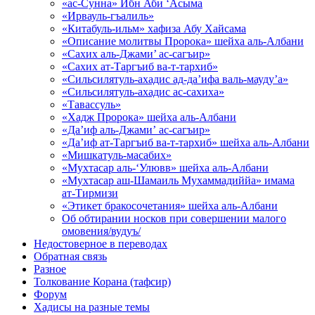
«ас-Сунна» Ибн Аби ‘Асыма
«Ирвауль-гъалиль»
«Китабуль-ильм» хафиза Абу Хайсама
«Описание молитвы Пророка» шейха аль-Албани
«Сахих аль-Джами’ ас-сагъир»
«Сахих ат-Таргъиб ва-т-тархиб»
«Сильсилятуль-ахадис ад-да’ифа валь-мауду’а»
«Сильсилятуль-ахадис ас-сахиха»
«Тавассуль»
«Хадж Пророка» шейха аль-Албани
«Да’иф аль-Джами’ ас-сагъир»
«Да’иф ат-Таргъиб ва-т-тархиб» шейха аль-Албани
«Мишкатуль-масабих»
«Мухтасар аль-‘Улювв» шейха аль-Албани
«Мухтасар аш-Шамаиль Мухаммадиййа» имама
ат-Тирмизи
«Этикет бракосочетания» шейха аль-Албани
Об обтирании носков при совершении малого
омовения/вудуъ/
Недостоверное в переводах
Обратная связь
Разное
Толкование Корана (тафсир)
Форум
Хадисы на разные темы