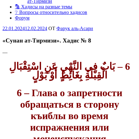
ат-Тирмизи
🔡 Хадисы на разные темы
❔ Вопросы относительно хадисов
Форум
Опубликовано
22.01.2024
12.02.2024
OT
Фарук аль-Асари
«Сунан ат-Тирмизи». Хадис № 8
—
6 – بَابٌ فِي النَّهْيِ عَنِ اسْتِقْبَالِ
الْقِبْلَةِ بِغَائِطٍ أَوْ بَوْلٍ
6 –
Глава
о
запретности
обращаться
в
сторону
къиблы
во
время
испражнения
или
мочеиспускания