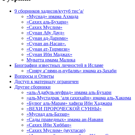
9 сборников хадисов/кутуб тис’а/
«Муснад» имама Ахмада
«Сахих аль-Бухари»
«Сахих Муслим»
«Сунан Абу Дауд»
«Сунан ад-Дарими»
«Сунан ан-Насаи».
«Сунан ат-Тирмизи»
«Сунан Ибн Маджах»
Муватта имама Малика
Биографии известных личностей в Исламе
«Сияру а’лями-н-нубаляъ» имама аз-Захаби
Вопросы и Ответы
Доступ к материалу ограничен
Другие сборники
«аль-Адабуль-муфрад» имама аль-Бухари
«аль-Мустадрак ‘аля сахихайн» имама аль-Хакима
«Булюг аль-Марам» хафиза Ибн Хаджара
«ВЕХИ ПРОРОЧЕСКОЙ СУННЫ»
«Муснад аль-Баззар»
«Сады праведных» имама ан-Навави
«Сахих Ибн Хиббан»
«Сахих Муслим» (мухтасар)