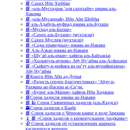
📘 Сахих Ибн Хиббан
📘 «аль-Мустадрак ‘аля сахихайн» имама аль-
Хакима
📘 «аль-Мусаннаф» Ибн Аби Шейбы
📘 аль-Адабуль-муфрад имама аль-Бухари
📘»Муснад аль-Баззар»
📘 «Сахих аль-Бухари» (мухтасар)
📘 Сахих Муслим (мухтасар)
📘 «Сады праведных» имама ан-Навави
📘 Аль-Азкар имама ан-Навави
📘 «Шу’аб аль-иман» хафиза аль-Байхакъи
📘 «Хильятуль-аулияъ» Абу Ну’айма аль-Асфахани
📘 «Сыфату-н-нифакъ ва на’ту аль-мунафикъина»
Абу Ну’айма
📘Книги Ибн Аби ад-Дунья
📘 «Радость сердец благочестивых» ‘Абду-р-
Рахмана ан-Насира ас-Са’ди.
📘 «Булюг аль-Марам» хафиза Ибн Хаджара
📘Сорок хадисов имама ан-Навави
📘 🕌 Сорок Священных хадисов (аль-Къудси)
🕋Сорок хадисов о Каабе
📘 Сорок хадисов о Чёрном камне и воде Замзама
💉 📘 «Сорок хадисов о кровопускании /хиджама/»
🥀 Сорок хадисов об установлениях шариата,
касающихся женщин