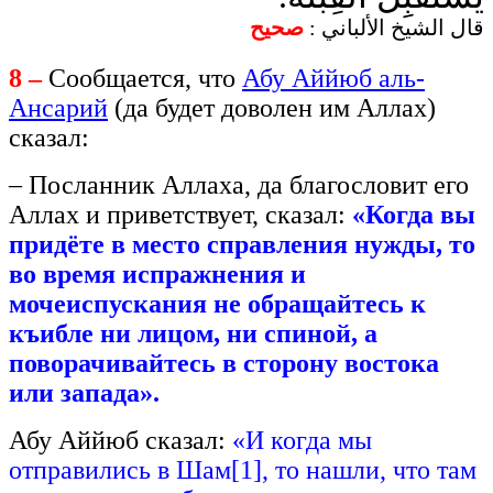
قال الشيخ الألباني :
صحيح
8 –
Сообщается, что
Абу Аййюб аль-
Ансарий
(да будет доволен им Аллах)
сказал:
– Посланник Аллаха, да благословит его
Аллах и приветствует, сказал:
«
Когда
вы
придёте
в место справления
нужды
,
то
во
время
испражнения
и
мочеиспускания
не
обращайтесь
к
къибле
ни
лицом
,
ни
спиной
,
а
поворачивайтесь
в сторону
востока
или
запада
».
Абу Аййюб сказал:
«И когда мы
отправились в Шам[1], то нашли, что там