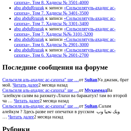
сахиха». Том 8. Хадисы № 3501-4000
abu abduRrazak
к записи
«Сильсилятуль-ахадис ас-
сахиха». Том 7. Хадисы № 3401-3500
abu abduRrazak
к записи
«Сильсилятуль-ахадис ас-
сахиха». Том 7. Хадисы № 3301-3400
abu abduRrazak
к записи
«Сильсилятуль-ахадис ас-
сахиха». Том 7. Хадисы №№ 3101-3200
abu abduRrazak
к записи
«Сильсилятуль-ахадис ас-
сахиха». Том 6. Хадисы № 2901-3000
abu abduRrazak
к записи
«Сильсилятуль-ахадис ас-
сахиха». Том 6. Хадисы № 2601-2700
Последние сообщения на форуме
Сильсиля аль-ахадис ас-сахиха" ше …
от
Sultan
Уа джазак, брат
мой.
Читать далее
2 месяца назад
Сильсиля аль-ахадис ас-сахиха" ше …
от
Мухаммад
Ва
‘алейкум салям ва рахмату-Ллахи ва баракатух! там во второй
ча …
Читать далее
2 месяца назад
Сильсиля аль-ахадис ас-сахиха" ше …
от
Sultan
.Салам
алейкум ? Здесь разве нет опечатки в русском وبك نحيا وب
…
Читать далее
2 месяца назад
Рубрики