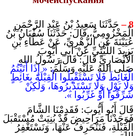
حَدَّثَنَا ‌سَعِيدُ بْنُ عَبْدِ الرَّحْمَنِ
8 –
الْمَخْزُومِيُّ، قَالَ: حَدَّثَنَا ‌سُفْيَانُ بْنُ
عُيَيْنَةَ عَنِ ‌الزُّهْرِيِّ، عَنْ ‌عَطَاءِ بْنِ
يَزِيدَ اللَّيْثِيِّ عَنْ ‌أَبِي أَيُّوبَ
الْأَنْصَارِيِّ قَالَ: قَالَ رَسُولُ اللهِ
صَلَّى اللهُ عَلَيْهِ وَسَلَّمَ:
« إِذَا أَتَيْتُمُ
الْغَائِطَ فَلَا تَسْتَقْبِلُوا الْقِبْلَةَ بِغَائِطٍ
وَلَا بَوْلٍ وَلَا تَسْتَدْبِرُوهَا، وَلَكِنْ
شَرِّقُوا أَوْ غَرِّبُوا ».
قَالَ أَبُو أَيُّوبَ: فَقَدِمْنَا الشَّامَ
فَوَجَدْنَا مَرَاحِيضَ قَدْ بُنِيَتْ مُسْتَقْبَلَ
الْقِبْلَةِ، فَنَنْحَرِفُ عَنْهَا، وَنَسْتَغْفِرُ