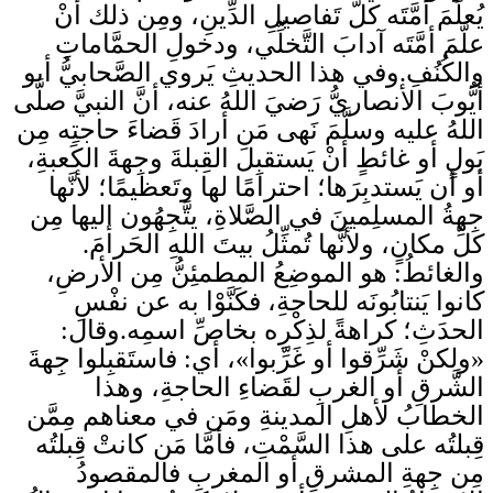
يُعلِّمَ أُمَّتَه كلَّ تَفاصيلِ الدِّينِ، ومِن ذلك أنْ
علَّمَ أمَّتَه آدابَ التَّخلِّي، ودخولِ الحمَّاماتِ
والكُنُفِ.وفي هذا الحديثِ يَروي الصَّحابيُّ أبو
أيُّوبَ الأنصاريُّ رَضيَ اللهُ عنه، أنَّ النبيَّ صلَّى
اللهُ عليه وسلَّمَ نَهى مَن أرادَ قَضاءَ حاجتِه مِن
بَولٍ أو غائطٍ أنْ يَستقبِلَ القِبلةَ وجِهةَ الكَعبةِ،
أو أن يَستدبِرَها؛ احترامًا لها وتَعظيمًا؛ لأنَّها
جِهةُ المسلِمينَ في الصَّلاةِ، يتَّجِهُون إليها مِن
كلِّ مكانٍ، ولأنَّها تُمثِّلُ بيتَ اللهِ الحَرامَ.
والغائطُ: هو الموضِعُ المطمئِنُّ مِن الأرضِ،
كانوا يَنتابُونَه للحاجةِ، فكَنَّوْا به عن نفْسِ
الحدَثِ؛ كراهةً لذِكْرِه بخاصِّ اسمِه.وقال:
«ولكنْ شَرِّقوا أو غَرِّبوا»، أي: فاستَقبِلوا جِهةَ
الشَّرقِ أو الغربِ لقَضاءِ الحاجةِ، وهذا
الخطابُ لأهلِ المدينةِ ومَن في معناهم مِمَّن
قِبلتُه على هذا السَّمْتِ، فأمَّا مَن كانتْ قِبلتُه
مِن جِهةِ المشرقِ أو المغربِ فالمقصودُ