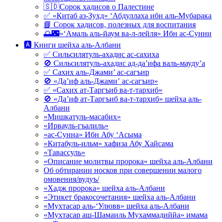
🇸🇩Сорок хадисов о Палестине
✅ «Китаб аз-Зухд» ‘Абдуллаха ибн аль-Мубарака
📘 Сорок хадисов, полезных для воспитания
🌅🌃«‘Амаль аль-йаум ва-л-лейля» Ибн ас-Сунни
🅰 Книги шейха аль-Албани
✅ Сильсилятуль-ахадис ас-сахиха
🚫 Сильсилятуль-ахадис ад-да’ифа валь-мауду’а
✅ Сахих аль-Джами’ ас-сагъир
🚫 «Да’иф аль-Джами’ ас-сагъир»
✅ «Сахих ат-Таргъиб ва-т-тархиб»
🚫 «Да’иф ат-Таргъиб ва-т-тархиб» шейха аль-
Албани
«Мишкатуль-масабих»
«Ирвауль-гъалиль»
«ас-Сунна» Ибн Абу ‘Асыма
«Китабуль-ильм» хафиза Абу Хайсама
«Тавассуль»
«Описание молитвы пророка» шейха аль-Албани
Об обтирании носков при совершении малого
омовения/вудуъ/
«Хадж пророка» шейха аль-Албани
«Этикет бракосочетания» шейха аль-Албани
«Мухтасар аль-‘Улювв» шейха аль-Албани
«Мухтасар аш-Шамаиль Мухаммадиййа» имама