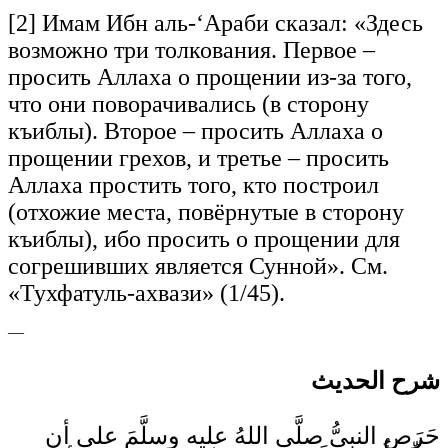
[2] Имам Ибн аль-‘Араби сказал: «Здесь
возможно три толкования. Первое –
просить Аллаха о прощении из-за того,
что они поворачивались (в сторону
къиблы). Второе – просить Аллаха о
прощении грехов, и третье – просить
Аллаха простить того, кто построил
(отхожие места, повёрнутые в сторону
къиблы), ибо просить о прощении для
согрешивших является Сунной». См.
«Тухфатуль-ахвази» (1/45).
—
شرح الحديث
حَرَص النبيُّ صلَّى اللهُ عليه وسلَّمَ على أن