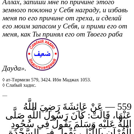
Аллах, запиши мне по причине этого
земного поклона у Себя награду, и избавь
меня по его причине от греха, и сделай
его моим запасом у Себя, и прими его от
меня, как Ты принял его от Твоего раба
Дауда».
◊ ат-Тирмизи 579, 3424. Ибн Маджах 1053.
◊ Слабый хадис.
—
559 — عَنْ عَائِشَةَ رَضِيَ اللَّهُ
عَنْهَا، قَالَتْ: كَانَ رَسُولُ اللَّهِ صَلَّى
اللهُ عَلَيْهِ وَسَلَّمَ يَقُولُ فِي سُجُودِ
الْقُرْآنِ بِاللَّيْلِ، يَقُولُ فِي السَّجْدَةِ