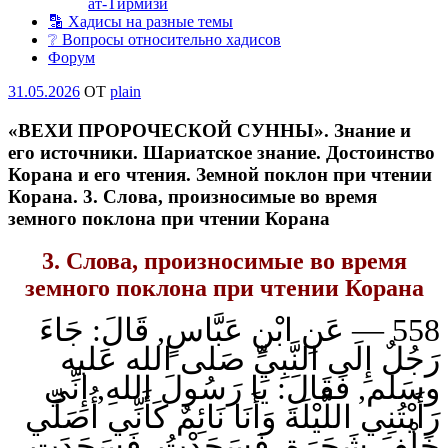
ат-Тирмизи
🔡 Хадисы на разные темы
❔ Вопросы относительно хадисов
Форум
Опубликовано
31.05.2026
OT
plain
«ВЕХИ ПРОРОЧЕСКОЙ СУННЫ». Знание и
его источники. Шариатское знание. Достоинство
Корана и его чтения. Земной поклон при чтении
Корана. 3. Слова, произносимые во время
земного поклона при чтении Корана
3. Слова, произносимые во время
земного поклона при чтении Корана
558 — عَنِ ابْنِ عَبَّاسٍ, قَالَ: جَاءَ
رَجُلٌ إِلَى النَّبِيِّ صَلى الله عَليه
وسَلم, فَقَالَ: يَا رَسُولَ اللهِ, إِنِّي
رَأَيْتُنِي اللَّيْلَةَ وَأَنَا نَائِمٌ كَأَنِّي أُصَلِّي
خَلْفَ شَجَرَةٍ, فَسَجَدْتُ, فَسَجَدَتِ