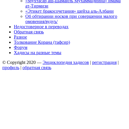
«Мухтасар аш-Шамаиль Мухаммадиййа» имама
ат-Тирмизи
«Этикет бракосочетания» шейха аль-Албани
Об обтирании носков при совершении малого
омовения/вудуъ/
Недостоверное в переводах
Обратная связь
Разное
Толкование Корана (тафсир)
Форум
Хадисы на разные темы
© Copyright 2020 —
Энциклопедия хадисов
|
регистрация
|
профиль
|
обратная связь
Wisteria Theme by
WPFriendship
⋅
Powered by
WordPress