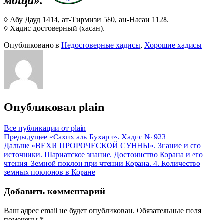
мощи».
◊ Абу Дауд 1414, ат-Тирмизи 580, ан-Насаи 1128.
◊ Хадис достоверный (хасан).
Опубликовано в
Недостоверные хадисы
,
Хорошие хадисы
Опубликовал
plain
Все публикации от plain
Навигация
Предыдущее
«Сахих аль-Бухари». Хадис № 923
Дальше
«ВЕХИ ПРОРОЧЕСКОЙ СУННЫ». Знание и его
по
источники. Шариатское знание. Достоинство Корана и его
записям
чтения. Земной поклон при чтении Корана. 4. Количество
земных поклонов в Коране
Добавить комментарий
Ваш адрес email не будет опубликован.
Обязательные поля
помечены
*