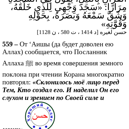
مِرَارًا: «سَجَدَ وَجْهِي لِلَّذِي خَلَقَهُ،
وَشَقَّ سَمْعَهُ وَبَصَرَهُ، بِحَوْلِهِ
وَقُوَّتِهِ»
حسن لغيره [د 1414 ، ت 580 ، ن 1128]
559 –
От ‘Аишы (да будет доволен ею
Аллах) сообщается, что Посланник
Аллаха ﷺ во время совершения земного
поклона при чтении Корана многократно
повторял:
«Склонилось моё лицо перед
Тем, Кто создал его. И наделил Он его
слухом и зрением по Своей силе и