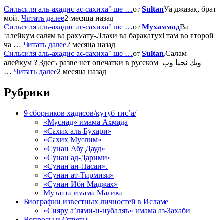
Сильсиля аль-ахадис ас-сахиха" ше …
от
Sultan
Уа джазак, брат
мой.
Читать далее
2 месяца назад
Сильсиля аль-ахадис ас-сахиха" ше …
от
Мухаммад
Ва
‘алейкум салям ва рахмату-Ллахи ва баракатух! там во второй
ча …
Читать далее
2 месяца назад
Сильсиля аль-ахадис ас-сахиха" ше …
от
Sultan
.Салам
алейкум ? Здесь разве нет опечатки в русском وبك نحيا وب
…
Читать далее
2 месяца назад
Рубрики
9 сборников хадисов/кутуб тис’а/
«Муснад» имама Ахмада
«Сахих аль-Бухари»
«Сахих Муслим»
«Сунан Абу Дауд»
«Сунан ад-Дарими»
«Сунан ан-Насаи».
«Сунан ат-Тирмизи»
«Сунан Ибн Маджах»
Муватта имама Малика
Биографии известных личностей в Исламе
«Сияру а’лями-н-нубаляъ» имама аз-Захаби
Вопросы и Ответы