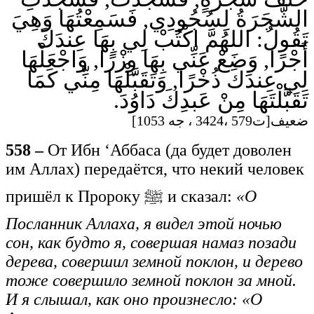
الشَّجَرَةُ لِسُجُودِي, فَسَمِعْتُهَا وَهِيَ
تَقُولُ: اللهُمَّ اكْتُبْ لِي بِهَا عِندَكَ
أَجْرًا, وَضَعْ عَنِّي بِهَا وِزْرًا, وَاجْعَلْهَا
لِي عِندَكَ ذُخْرًا, وَتَقَبَّلْهَا مِنِّي كَمَا
تَقَبَّلْتَهَا مِنْ عَبدِكَ دَاوُدَ.
ضعيف[ت579 ،3424 ، جه 1053]
558 –
От Ибн ‘Аббаса (да будет доволен
им Аллах) передаётся, что некий человек
пришёл к Пророку ﷺ и сказал:
«О
Посланник Аллаха, я видел этой ночью
сон, как будто я, совершая намаз позади
дерева, совершил земной поклон, и дерево
тоже совершило земной поклон за мной.
И я слышал, как оно произнесло: «О