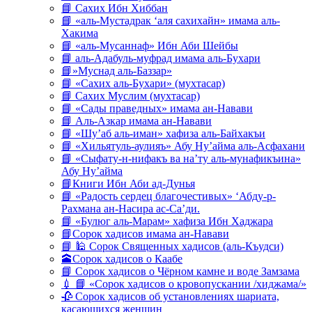
📘 Сахих Ибн Хиббан
📘 «аль-Мустадрак ‘аля сахихайн» имама аль-
Хакима
📘 «аль-Мусаннаф» Ибн Аби Шейбы
📘 аль-Адабуль-муфрад имама аль-Бухари
📘»Муснад аль-Баззар»
📘 «Сахих аль-Бухари» (мухтасар)
📘 Сахих Муслим (мухтасар)
📘 «Сады праведных» имама ан-Навави
📘 Аль-Азкар имама ан-Навави
📘 «Шу’аб аль-иман» хафиза аль-Байхакъи
📘 «Хильятуль-аулияъ» Абу Ну’айма аль-Асфахани
📘 «Сыфату-н-нифакъ ва на’ту аль-мунафикъина»
Абу Ну’айма
📘Книги Ибн Аби ад-Дунья
📘 «Радость сердец благочестивых» ‘Абду-р-
Рахмана ан-Насира ас-Са’ди.
📘 «Булюг аль-Марам» хафиза Ибн Хаджара
📘Сорок хадисов имама ан-Навави
📘 🕌 Сорок Священных хадисов (аль-Къудси)
🕋Сорок хадисов о Каабе
📘 Сорок хадисов о Чёрном камне и воде Замзама
💉 📘 «Сорок хадисов о кровопускании /хиджама/»
🥀 Сорок хадисов об установлениях шариата,
касающихся женщин