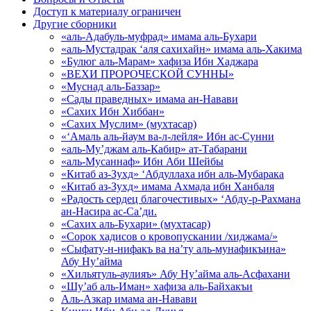
Доступ к материалу ограничен
Другие сборники
«аль-Адабуль-муфрад» имама аль-Бухари
«аль-Мустадрак ‘аля сахихайн» имама аль-Хакима
«Булюг аль-Марам» хафиза Ибн Хаджара
«ВЕХИ ПРОРОЧЕСКОЙ СУННЫ»
«Муснад аль-Баззар»
«Сады праведных» имама ан-Навави
«Сахих Ибн Хиббан»
«Сахих Муслим» (мухтасар)
«‘Амаль аль-йаум ва-л-лейля» Ибн ас-Сунни
«аль-Му’джам аль-Кабир» ат-Табарани
«аль-Мусаннаф» Ибн Аби Шейбы
«Китаб аз-Зухд» ‘Абдуллаха ибн аль-Мубарака
«Китаб аз-Зухд» имама Ахмада ибн Ханбаля
«Радость сердец благочестивых» ‘Абду-р-Рахмана
ан-Насира ас-Са’ди.
«Сахих аль-Бухари» (мухтасар)
«Сорок хадисов о кровопускании /хиджама/»
«Сыфату-н-нифакъ ва на’ту аль-мунафикъина»
Абу Ну’айма
«Хильятуль-аулияъ» Абу Ну’айма аль-Асфахани
«Шу’аб аль-Иман» хафиза аль-Байхакъи
Аль-Азкар имама ан-Навави