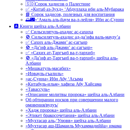
🇸🇩Сорок хадисов о Палестине
✅ «Китаб аз-Зухд» ‘Абдуллаха ибн аль-Мубарака
📘 Сорок хадисов, полезных для воспитания
🌅🌃«‘Амаль аль-йаум ва-л-лейля» Ибн ас-Сунни
🅰 Книги шейха аль-Албани
✅ Сильсилятуль-ахадис ас-сахиха
🚫 Сильсилятуль-ахадис ад-да’ифа валь-мауду’а
✅ Сахих аль-Джами’ ас-сагъир
🚫 «Да’иф аль-Джами’ ас-сагъир»
✅ «Сахих ат-Таргъиб ва-т-тархиб»
🚫 «Да’иф ат-Таргъиб ва-т-тархиб» шейха аль-
Албани
«Мишкатуль-масабих»
«Ирвауль-гъалиль»
«ас-Сунна» Ибн Абу ‘Асыма
«Китабуль-ильм» хафиза Абу Хайсама
«Тавассуль»
«Описание молитвы пророка» шейха аль-Албани
Об обтирании носков при совершении малого
омовения/вудуъ/
«Хадж пророка» шейха аль-Албани
«Этикет бракосочетания» шейха аль-Албани
«Мухтасар аль-‘Улювв» шейха аль-Албани
«Мухтасар аш-Шамаиль Мухаммадиййа» имама