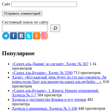
Сайт
Системный поиск по сайту
Популярное
«Сахих аль-Джами’ ас-сагъир». Хадис № 567
1.1k
просмотров
«Сахих аль-Бухари». Хадис № 5590
713 просмотров
Хадис: «Кто каждый день будет по сто раз говорить: Ля
иляха илля-Лаху аль-маликуль-хаккъ аль-мубийн…».
618
просмотров
«Сахих аль-Бухари». 1. Книга: Начало откровений.
Хадисы № 1-7
504 просмотра
Хадисы о достоинстве Корана и его чтении
482
просмотра
Хадисы о женщинах. Хадисы № 1-100
448 просмотров