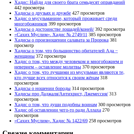
Хадис: Найди для своего брата семьдесят оправданий
442 просмотра
Хадисы о друзьях и дружбе
427 просмотров
Хадис о мусульманине, который проживает среди
многобожников
399 просмотров
Хадисы о достоинстве лошадей/коней/
392 просмотра
«Сахих Муслим». Хадис № 2749/11
385 просмотров
Хадисы о произношении салавата за Пророка
381
просмотр
Хадисы о том, что большинство обитателей Ада −
женщины
372 просмотра
Хадис о том, что между человеком и многобожием и
неверием – оставление молитвы
370 просмотров
Хадис о том, что лучшими из мусульман являются те,
кто лучше всех относится к своим жёнам
318
просмотров
Хадисы о ношении бороды
314 просмотров
Хадисы про Даджаля/Антихрист, Лжемессия/
313
просмотров
Хадис о том, что души подобны воинам
300 просмотров
Хадис об оставлении чего-то ради Аллаха
270
просмотров
«Сахих Муслим». Хадис № 1422/69
258 просмотров
Свежие комментарии