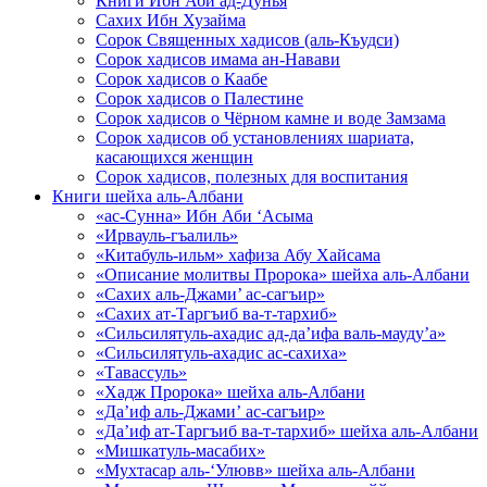
Книги Ибн Аби ад-Дунья
Сахих Ибн Хузайма
Сорок Священных хадисов (аль-Къудси)
Сорок хадисов имама ан-Навави
Сорок хадисов о Каабе
Сорок хадисов о Палестине
Сорок хадисов о Чёрном камне и воде Замзама
Сорок хадисов об установлениях шариата,
касающихся женщин
Сорок хадисов, полезных для воспитания
Книги шейха аль-Албани
«ас-Сунна» Ибн Аби ‘Асыма
«Ирвауль-гъалиль»
«Китабуль-ильм» хафиза Абу Хайсама
«Описание молитвы Пророка» шейха аль-Албани
«Сахих аль-Джами’ ас-сагъир»
«Сахих ат-Таргъиб ва-т-тархиб»
«Сильсилятуль-ахадис ад-да’ифа валь-мауду’а»
«Сильсилятуль-ахадис ас-сахиха»
«Тавассуль»
«Хадж Пророка» шейха аль-Албани
«Да’иф аль-Джами’ ас-сагъир»
«Да’иф ат-Таргъиб ва-т-тархиб» шейха аль-Албани
«Мишкатуль-масабих»
«Мухтасар аль-‘Улювв» шейха аль-Албани