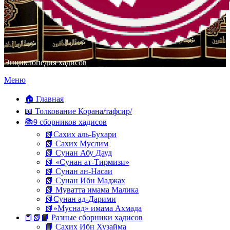
Энциклопедия хадисов
Перейти
Меню
к
содержимому
🏠 Главная
📖 Толкование Корана/тафсир/
📚9 сборников хадисов
📗Сахих аль-Бухари
📗 Сахих Муслим
📗 Сунан Абу Дауд
📗 «Сунан ат-Тирмизи»
📗 Сунан ан-Насаи
📗 Сунан Ибн Маджах
📗 Муватта имама Малика
📗Сунан ад-Дарими
📗»Муснад» имама Ахмада
📕📗📘 Разные сборники хадисов
📘 Сахих Ибн Хузайма