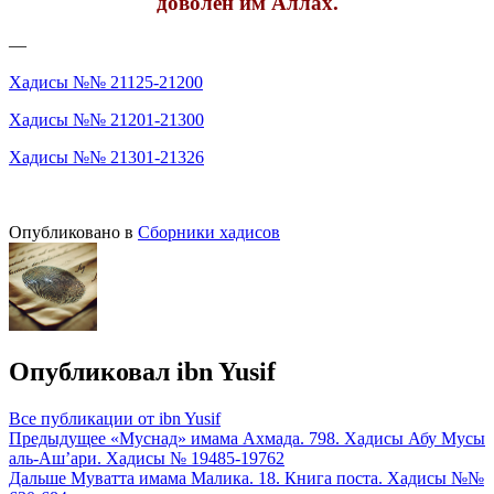
доволен им Аллах.
—
Хадисы №№ 21125-21200
Хадисы №№ 21201-21300
Хадисы №№ 21301-21326
Опубликовано в
Сборники хадисов
Опубликовал
ibn Yusif
Все публикации от ibn Yusif
Навигация
Предыдущее
«Муснад» имама Ахмада. 798. Хадисы Абу Мусы
аль-Аш’ари. Хадисы № 19485-19762
по
Дальше
Муватта имама Малика. 18. Книга поста. Хадисы №№