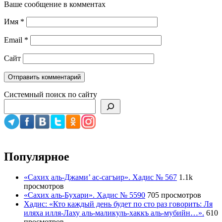
Ваше сообщение в комментах
Имя
*
Email
*
Сайт
Системный поиск по сайту
Популярное
«Сахих аль-Джами’ ас-сагъир». Хадис № 567
1.1k
просмотров
«Сахих аль-Бухари». Хадис № 5590
705 просмотров
Хадис: «Кто каждый день будет по сто раз говорить: Ля
иляха илля-Лаху аль-маликуль-хаккъ аль-мубийн…».
610
просмотров