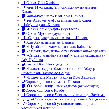
📘 Сахих Ибн Хиббан
📘 «аль-Мустадрак ‘аля сахихайн» имама аль-
Хакима
📘 «аль-Мусаннаф» Ибн Аби Шейбы
📘 аль-Адабуль-муфрад имама аль-Бухари
📘»Муснад аль-Баззар»
📘 «Сахих аль-Бухари» (мухтасар)
📘 Сахих Муслим (мухтасар)
📘 «Сады праведных» имама ан-Навави
📘 Аль-Азкар имама ан-Навави
📘 «Шу’аб аль-иман» хафиза аль-Байхакъи
📘 «Хильятуль-аулияъ» Абу Ну’айма аль-Асфахани
📘 «Сыфату-н-нифакъ ва на’ту аль-мунафикъина»
Абу Ну’айма
📘Книги Ибн Аби ад-Дунья
📘 «Радость сердец благочестивых» ‘Абду-р-
Рахмана ан-Насира ас-Са’ди.
📘 «Булюг аль-Марам» хафиза Ибн Хаджара
📘Сорок хадисов имама ан-Навави
📘 🕌 Сорок Священных хадисов (аль-Къудси)
🕋Сорок хадисов о Каабе
📘 Сорок хадисов о Чёрном камне и воде Замзама
💉 📘 «Сорок хадисов о кровопускании /хиджама/»
🥀 Сорок хадисов об установлениях шариата,
касающихся женщин