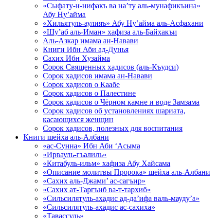
«Сыфату-н-нифакъ ва на’ту аль-мунафикъина»
Абу Ну’айма
«Хильятуль-аулияъ» Абу Ну’айма аль-Асфахани
«Шу’аб аль-Иман» хафиза аль-Байхакъи
Аль-Азкар имама ан-Навави
Книги Ибн Аби ад-Дунья
Сахих Ибн Хузайма
Сорок Священных хадисов (аль-Къудси)
Сорок хадисов имама ан-Навави
Сорок хадисов о Каабе
Сорок хадисов о Палестине
Сорок хадисов о Чёрном камне и воде Замзама
Сорок хадисов об установлениях шариата,
касающихся женщин
Сорок хадисов, полезных для воспитания
Книги шейха аль-Албани
«ас-Сунна» Ибн Аби ‘Асыма
«Ирвауль-гъалиль»
«Китабуль-ильм» хафиза Абу Хайсама
«Описание молитвы Пророка» шейха аль-Албани
«Сахих аль-Джами’ ас-сагъир»
«Сахих ат-Таргъиб ва-т-тархиб»
«Сильсилятуль-ахадис ад-да’ифа валь-мауду’а»
«Сильсилятуль-ахадис ас-сахиха»
«Тавассуль»