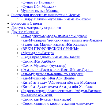
«Сунан ат-Тирмизи»
«Сунан Ибн Маджах»
Муватта имама Малика
Биографии известных личностей в Исламе
«Сияру а’лями-н-нубаляъ» имама аз-Захаби
Вопросы и Ответы
Доступ к материалу ограничен
Другие сборники
«аль-Адабуль-муфрад» имама аль-Бухари
«аль-Мустадрак ‘аля сахихайн» имама аль-Хакима
«Булюг аль-Марам» хафиза Ибн Хаджара
«ВЕХИ ПРОРОЧЕСКОЙ СУННЫ»
«Муснад аль-Баззар»
«Сады праведных» имама ан-Навави
«Сахих Ибн Хиббан»
«Сахих Муслим» (мухтасар)
«‘Амаль аль-йаум ва-л-лейля» Ибн ас-Сунни
«аль-Му’джам аль-Кабир» ат-Табарани
«аль-Мусаннаф» Ибн Аби Шейбы
«Китаб аз-Зухд» ‘Абдуллаха ибн аль-Мубарака
«Китаб аз-Зухд» имама Ахмада ибн Ханбаля
«Радость сердец благочестивых» ‘Абду-р-Рахмана
ан-Насира ас-Са’ди.
«Сахих аль-Бухари» (мухтасар)
«Сорок хадисов о кровопускании /хиджама/»