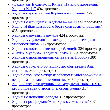
«Сахих аль-Бухари». 1. Книга: Начало откровений.
Хадисы № 1-7
494 просмотра
Хадисы о достоинстве Корана и его чтении
479
просмотров
Хадисы о женщинах. Хадисы № 1-100
444 просмотра
Хадис: Найди для своего брата семьдесят оправданий
435 просмотров
Хадисы о друзьях и дружбе
424 просмотра
Хадис о мусульманине, который проживает среди
многобожников
396 просмотров
Хадисы о достоинстве лошадей/коней/
384 просмотра
«Сахих Муслим». Хадис № 2749/11
384 просмотра
Хадисы о произношении салавата за Пророка
380
просмотров
Хадисы о том, что большинство обитателей Ада −
женщины
369 просмотров
Хадис о том, что между человеком и многобожием и
неверием – оставление молитвы
367 просмотров
Хадис о том, что лучшими из мусульман являются те,
кто лучше всех относится к своим жёнам
317
просмотров
Хадисы о ношении бороды
312 просмотров
Хадисы про Даджаля/Антихрист, Лжемессия/
307
просмотров