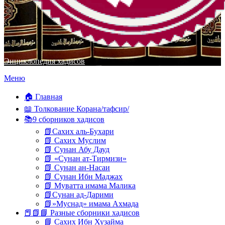
Энциклопедия хадисов
Перейти
Меню
к
содержимому
🏠 Главная
📖 Толкование Корана/тафсир/
📚9 сборников хадисов
📗Сахих аль-Бухари
📗 Сахих Муслим
📗 Сунан Абу Дауд
📗 «Сунан ат-Тирмизи»
📗 Сунан ан-Насаи
📗 Сунан Ибн Маджах
📗 Муватта имама Малика
📗Сунан ад-Дарими
📗»Муснад» имама Ахмада
📕📗📘 Разные сборники хадисов
📘 Сахих Ибн Хузайма