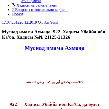
ат-Тирмизи
🔡 Хадисы на разные темы
❔ Вопросы относительно хадисов
Форум
Опубликовано
17.07.2012
20.12.2019
OT
ibn Yusif
Муснад имама Ахмада. 922. Хадисы Убаййа ибн
Ка’ба. Хадисы №№ 21125-21326
Муснад имама Ахмада
—
922 — حديث عن أبي بن كعب رضي الله عنه
—
922 — Хадисы Убаййа ибн Ка’ба, да будет