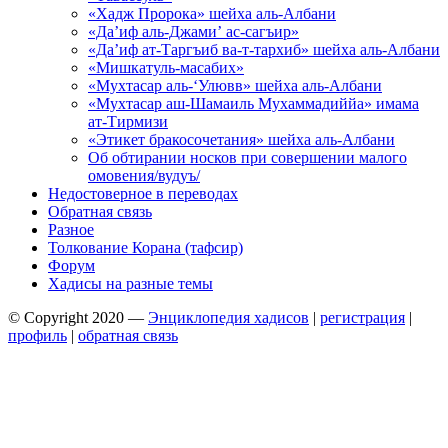
«Хадж Пророка» шейха аль-Албани
«Да’иф аль-Джами’ ас-сагъир»
«Да’иф ат-Таргъиб ва-т-тархиб» шейха аль-Албани
«Мишкатуль-масабих»
«Мухтасар аль-‘Улювв» шейха аль-Албани
«Мухтасар аш-Шамаиль Мухаммадиййа» имама
ат-Тирмизи
«Этикет бракосочетания» шейха аль-Албани
Об обтирании носков при совершении малого
омовения/вудуъ/
Недостоверное в переводах
Обратная связь
Разное
Толкование Корана (тафсир)
Форум
Хадисы на разные темы
© Copyright 2020 —
Энциклопедия хадисов
|
регистрация
|
профиль
|
обратная связь
Wisteria Theme by
WPFriendship
⋅
Powered by
WordPress