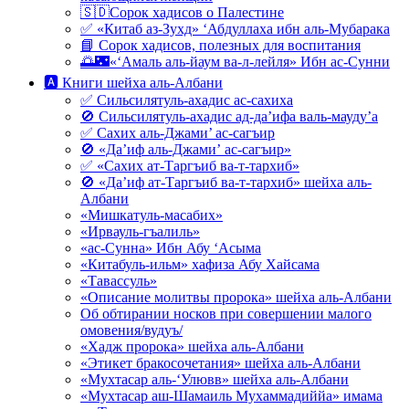
🇸🇩Сорок хадисов о Палестине
✅ «Китаб аз-Зухд» ‘Абдуллаха ибн аль-Мубарака
📘 Сорок хадисов, полезных для воспитания
🌅🌃«‘Амаль аль-йаум ва-л-лейля» Ибн ас-Сунни
🅰 Книги шейха аль-Албани
✅ Сильсилятуль-ахадис ас-сахиха
🚫 Сильсилятуль-ахадис ад-да’ифа валь-мауду’а
✅ Сахих аль-Джами’ ас-сагъир
🚫 «Да’иф аль-Джами’ ас-сагъир»
✅ «Сахих ат-Таргъиб ва-т-тархиб»
🚫 «Да’иф ат-Таргъиб ва-т-тархиб» шейха аль-
Албани
«Мишкатуль-масабих»
«Ирвауль-гъалиль»
«ас-Сунна» Ибн Абу ‘Асыма
«Китабуль-ильм» хафиза Абу Хайсама
«Тавассуль»
«Описание молитвы пророка» шейха аль-Албани
Об обтирании носков при совершении малого
омовения/вудуъ/
«Хадж пророка» шейха аль-Албани
«Этикет бракосочетания» шейха аль-Албани
«Мухтасар аль-‘Улювв» шейха аль-Албани
«Мухтасар аш-Шамаиль Мухаммадиййа» имама