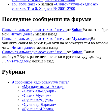
abu abduRrazak
к записи
«Сильсилятуль-ахадис ас-
сахиха». Том 6. Хадисы № 2601-2700
Последние сообщения на форуме
Сильсиля аль-ахадис ас-сахиха" ше …
от
Sultan
Уа джазак, брат
мой.
Читать далее
2 месяца назад
Сильсиля аль-ахадис ас-сахиха" ше …
от
Мухаммад
Ва
‘алейкум салям ва рахмату-Ллахи ва баракатух! там во второй
ча …
Читать далее
2 месяца назад
Сильсиля аль-ахадис ас-сахиха" ше …
от
Sultan
.Салам
алейкум ? Здесь разве нет опечатки в русском وبك نحيا وب
…
Читать далее
2 месяца назад
Рубрики
9 сборников хадисов/кутуб тис’а/
«Муснад» имама Ахмада
«Сахих аль-Бухари»
«Сахих Муслим»
«Сунан Абу Дауд»
«Сунан ад-Дарими»
«Сунан ан-Насаи».