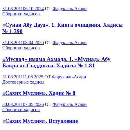
Опубликовано
31.08.2011
06.10.2024
OT
Фарук аль-Асари
Сборники хадисов
«Сунан Абу Дауд». 1. Книга очищения. Хадисы
№ 1-390
Опубликовано
31.08.2011
08.04.2026
OT
Фарук аль-Асари
Сборники хадисов
«Муснад» имама Ахмада. 1. «Муснад» Абу
Бакра ас-Сыддикъа. Хадисы № 1-81
Опубликовано
31.08.2011
11.06.2025
OT
Фарук аль-Асари
Достоверные хадисы
«Сахих Муслим». Хадис № 8
Опубликовано
30.08.2011
07.05.2026
OT
Фарук аль-Асари
Сборники хадисов
«Сахих Муслим». Вступление