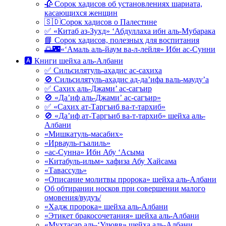
🥀 Сорок хадисов об установлениях шариата,
касающихся женщин
🇸🇩Сорок хадисов о Палестине
✅ «Китаб аз-Зухд» ‘Абдуллаха ибн аль-Мубарака
📘 Сорок хадисов, полезных для воспитания
🌅🌃«‘Амаль аль-йаум ва-л-лейля» Ибн ас-Сунни
🅰 Книги шейха аль-Албани
✅ Сильсилятуль-ахадис ас-сахиха
🚫 Сильсилятуль-ахадис ад-да’ифа валь-мауду’а
✅ Сахих аль-Джами’ ас-сагъир
🚫 «Да’иф аль-Джами’ ас-сагъир»
✅ «Сахих ат-Таргъиб ва-т-тархиб»
🚫 «Да’иф ат-Таргъиб ва-т-тархиб» шейха аль-
Албани
«Мишкатуль-масабих»
«Ирвауль-гъалиль»
«ас-Сунна» Ибн Абу ‘Асыма
«Китабуль-ильм» хафиза Абу Хайсама
«Тавассуль»
«Описание молитвы пророка» шейха аль-Албани
Об обтирании носков при совершении малого
омовения/вудуъ/
«Хадж пророка» шейха аль-Албани
«Этикет бракосочетания» шейха аль-Албани
«Мухтасар аль-‘Улювв» шейха аль-Албани