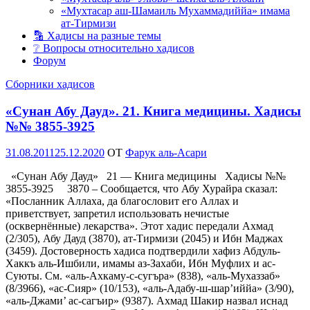
«Мухтасар аш-Шамаиль Мухаммадиййа» имама
ат-Тирмизи
🔡 Хадисы на разные темы
❔ Вопросы относительно хадисов
Форум
Сборники хадисов
«Сунан Абу Дауд». 21. Книга медицины. Хадисы
№№ 3855-3925
Опубликовано
31.08.2011
25.12.2020
OT
Фарук аль-Асари
«Сунан Абу Дауд» 21 — Книга медицины Хадисы №№
3855-3925 3870 – Сообщается, что Абу Хурайра сказал:
«Посланник Аллаха, да благословит его Аллах и
приветствует, запретил использовать нечистые
(осквернённые) лекарства». Этот хадис передали Ахмад
(2/305), Абу Дауд (3870), ат-Тирмизи (2045) и Ибн Маджах
(3459). Достоверность хадиса подтвердили хафиз Абдуль-
Хаккъ аль-Ишбили, имамы аз-Захаби, Ибн Муфлих и ас-
Суюты. См. «аль-Ахкаму-с-сугъра» (838), «аль-Мухаззаб»
(8/3966), «ас-Сияр» (10/153), «аль-Адабу-ш-шар’иййа» (3/90),
«аль-Джами’ ас-сагъир» (9387). Ахмад Шакир назвал иснад