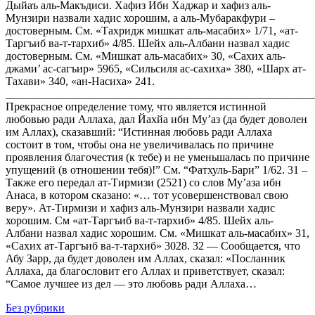
Дыйаъ аль-Макъдиси. Хафиз Ибн Хаджар и хафиз аль-
Мунзири назвали хадис хорошим, а аль-Мубаракфури –
достоверным. См. «Тахридж мишкат аль-масабих» 1/71, «ат-
Таргъиб ва-т-тархиб» 4/85. Шейх аль-Албани назвал хадис
достоверным. См. «Мишкат аль-масабих» 30, «Сахих аль-
джами’ ас-сагъир» 5965, «Сильсиля ас-сахиха» 380, «Шарх ат-
Тахави» 340, «ан-Насиха» 241.
_______________________________________________________
Прекрасное определение тому, что является истинной
любовью ради Аллаха, дал Йахйа ибн Му’аз (да будет доволен
им Аллах), сказавший: “Истинная любовь ради Аллаха
состоит в том, чтобы она не увеличивалась по причине
проявления благочестия (к тебе) и не уменьшалась по причине
упущений (в отношении тебя)!” См. “Фатхуль-Бари” 1/62. 31 –
Также его передал ат-Тирмизи (2521) со слов Му’аза ибн
Анаса, в котором сказано: «… тот усовершенствовал свою
веру». Ат-Тирмизи и хафиз аль-Мунзири назвали хадис
хорошим. См «ат-Таргъиб ва-т-тархиб» 4/85. Шейх аль-
Албани назвал хадис хорошим. См. «Мишкат аль-масабих» 31,
«Сахих ат-Таргъиб ва-т-тархиб» 3028. 32 — Сообщается, что
Абу Зарр, да будет доволен им Аллах, сказал: «Посланник
Аллаха, да благословит его Аллах и приветствует, сказал:
“Самое лучшее из дел — это любовь ради Аллаха…
Без рубрики