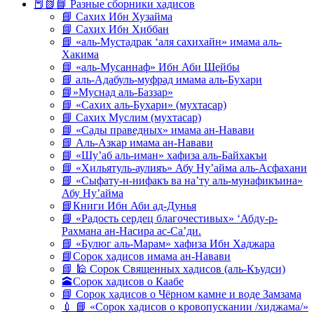
📕📗📘 Разные сборники хадисов
📘 Сахих Ибн Хузайма
📘 Сахих Ибн Хиббан
📘 «аль-Мустадрак ‘аля сахихайн» имама аль-
Хакима
📘 «аль-Мусаннаф» Ибн Аби Шейбы
📘 аль-Адабуль-муфрад имама аль-Бухари
📘»Муснад аль-Баззар»
📘 «Сахих аль-Бухари» (мухтасар)
📘 Сахих Муслим (мухтасар)
📘 «Сады праведных» имама ан-Навави
📘 Аль-Азкар имама ан-Навави
📘 «Шу’аб аль-иман» хафиза аль-Байхакъи
📘 «Хильятуль-аулияъ» Абу Ну’айма аль-Асфахани
📘 «Сыфату-н-нифакъ ва на’ту аль-мунафикъина»
Абу Ну’айма
📘Книги Ибн Аби ад-Дунья
📘 «Радость сердец благочестивых» ‘Абду-р-
Рахмана ан-Насира ас-Са’ди.
📘 «Булюг аль-Марам» хафиза Ибн Хаджара
📘Сорок хадисов имама ан-Навави
📘 🕌 Сорок Священных хадисов (аль-Къудси)
🕋Сорок хадисов о Каабе
📘 Сорок хадисов о Чёрном камне и воде Замзама
💉 📘 «Сорок хадисов о кровопускании /хиджама/»