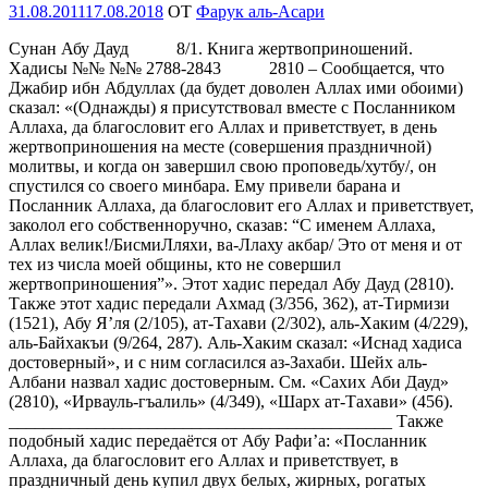
Опубликовано
31.08.2011
17.08.2018
OT
Фарук аль-Асари
Сунан Абу Дауд 8/1. Книга жертвоприношений.
Хадисы №№ №№ 2788-2843 2810 – Сообщается, что
Джабир ибн Абдуллах (да будет доволен Аллах ими обоими)
сказал: «(Однажды) я присутствовал вместе с Посланником
Аллаха, да благословит его Аллах и приветствует, в день
жертвоприношения на месте (совершения праздничной)
молитвы, и когда он завершил свою проповедь/хутбу/, он
спустился со своего минбара. Ему привели барана и
Посланник Аллаха, да благословит его Аллах и приветствует,
заколол его собственноручно, сказав: “С именем Аллаха,
Аллах велик!/БисмиЛляхи, ва-Ллаху акбар/ Это от меня и от
тех из числа моей общины, кто не совершил
жертвоприношения”». Этот хадис передал Абу Дауд (2810).
Также этот хадис передали Ахмад (3/356, 362), ат-Тирмизи
(1521), Абу Я’ля (2/105), ат-Тахави (2/302), аль-Хаким (4/229),
аль-Байхакъи (9/264, 287). Аль-Хаким сказал: «Иснад хадиса
достоверный», и с ним согласился аз-Захаби. Шейх аль-
Албани назвал хадис достоверным. См. «Сахих Аби Дауд»
(2810), «Ирвауль-гъалиль» (4/349), «Шарх ат-Тахави» (456).
____________________________________________ Также
подобный хадис передаётся от Абу Рафи’а: «Посланник
Аллаха, да благословит его Аллах и приветствует, в
праздничный день купил двух белых, жирных, рогатых