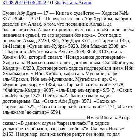
Опубликовано
31.08.2011
09.06.2022
OT
Фарук аль-Асари
Сунан Абу Дауд — 17 — Книга о судействе — Хадисы №№
3571-3640 — 3571 – Передают со слов Абу Хурайры, да будет
доволен им Аллах, о том, что посланник Аллаха, да
благословит его Аллах и приветствует, сказал: «Если человека
назначили судьей, то его зарезали без ножа». Этот хадис
передали Ахмад 2/230, 365, Абу Дауд 3571, ат-Тирмизи 1325,
ан-Насаи в «Сунан аль-Кубра» 5923, Ибн Маджах 2308, ат-
Табарани в «Му’джам аль-Аусат» 2678, 3656, 9103, и аль-
Хаким 4/91, который сказал: «Иснад хадиса достоверный».
Хафиз аль-‘Иракъи назвал хадис достоверным. См. «Файд уль-
Къадир», 6/238. Достоверность хадиса подтвердили имам Ибн
Хузайма, имам Ибн Хиббан, хафиз аль-Мунзири, хафиз
аль-‘Иракъи, Ибн аль-Муляккъин, Мукъбиль и др. См.
«Булюгъуль-марам» 1384, «ат-Таргъиб ва-т-тархиб» 3/178,
«Файдуль-Къадир» 9087, «аль-Бадр аль-мунир» 9/547, «Сахих
аль-Муснад» 1375. Шейх аль-Албани назвали хадис
достоверным. См. «Сахих Аби Дауд» 3571, «Сахих ат-
Тирмизи» 1325, «Сахих ат-таргъиб ва-т-тархиб» 2171, «Сахих
аль-джами’ ас-сагъир» 6594.
__________________________________ Имам Ибн аль-Асир
сказал: «В данном случае “зарезали/забх/” в хадисе
упоминается образно, означая: “гибель”». См. «ан-Нихая»
2/153. Например, если животное режут без ножа, то для