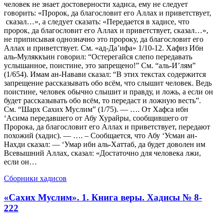
человек не знает достоверности хадиса, ему не следует
говорить: «Пророк, да благословит его Аллах и приветствует,
сказал…», а следует сказать: «Передается в хадисе, что
пророк, да благословит его Аллах и приветствует, сказал…»,
не приписывая однозначно это пророку, да благословит его
Аллах и приветствует. См. «ад-Да’ифа» 1/10-12. Хафиз Ибн
аль-Муляккъин говорил: “Остерегайся слепо передавать
услышанное, поистине, это запрещено!” См. “аль-И’лям”
(1/654). Имам ан-Навави сказал: “В этих текстах содержится
запрещение рассказывать обо всём, что слышит человек. Ведь
поистине, человек обычно слышит и правду, и ложь, а если он
будет рассказывать обо всём, то передаст и ложную весть”.
См. “Шарх Сахих Муслим” (1/75). — …. От Хафса ибн
‘Асима передавшего от Абу Хурайры, сообщившего от
Пророка, да благословит его Аллах и приветствует, передают
похожий (хадис). — …. – Сообщается, что Абу ‘Усман ан-
Нахди сказал: — ‘Умар ибн аль-Хаттаб, да будет доволен им
Всевышний Аллах, сказал: «Достаточно для человека лжи,
если он…
Сборники хадисов
«Сахих Муслим». 1. Книга веры. Хадисы № 8-
222