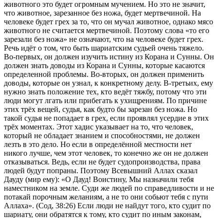
животного это будет огромным мучением. Но это не значит,
что животное, зарезанное без ножа, будет мертвечиной. На
человеке будет грех за то, что он мучал животное, однако мясо
животного не считается мертвечиной. Поэтому слова «то его
зарезали без ножа» не означают, что на человеке будет грех.
Речь идёт о том, что быть шариатским судьей очень тяжело.
Во-первых, он должен изучить истину из Корана и Сунны. Он
должен знать доводы из Корана и Сунны, которые касаются
определенной проблемы. Во-вторых, он должен применить
доводы, которые он узнал, к конкретному делу. В-третьих, ему
нужно знать положение тех, кто ведёт тяжбу, потому что эти
люди могут лгать или прибегать к ухищрениям. По причине
этих трёх вещей, судья, как будто бы зарезан без ножа. Но
такой судья не попадает в грех, если проявлял усердие в этих
трёх моментах. Этот хадис указывает на то, что человек,
который не обладает знанием и способностями, не должен
лезть в это дело. Но если в определённой местности нет
никого лучше, чем этот человек, то конечно же он не должен
отказываться. Ведь, если не будет судопроизводства, права
людей будут попраны. Поэтому Всевышний Аллах сказал
Дауду (мир ему): «О Дауд! Воистину, Мы назначили тебя
наместником на земле. Суди же людей по справедливости и не
потакай порочным желаниям, а не то они собьют тебя с пути
Аллаха». (Сод, 38:26) Если люди не найдут того, кто судит по
шариату, они обратятся к тому, кто судит по иным законам,