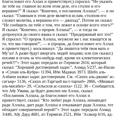
благословит его Аллах и приветствует,) спросил: “Не указать
ли тебе на главное во всем этом деле, его столпе и его
вершине?” Я сказал: “Конечно, о посланник Аллаха!”, — и он
сказал: “Главным в этом деле является ислам, столпом его
служит молитва, а вершина его — джихад”. Потом он сказал:
“Не сообщить ли тебе о том, что лежит в основе всего этого?”
Я сказал: “Конечно, о пророк Аллаха!”, — и тогда он
дотронулся до своего языка и сказал: “Придерживай вот это!”
Я спросил: “О пророк Аллаха, неужели же с нас взыщется за
то, что мы говорим?”, — и (пророк, да благословит его Аллах
и приветствует,) воскликнул: “Да лишится тебя твоя мать о
Му’аз! А разве будут ввергать людей лицами; или (он сказал:)
носами в огонь за что-нибудь ещё, кроме их клеветнических
речей?!”» Этот хадис передали ат-Тирмизи 2616, который
сказал: “Хороший достоверный хадис”, Ахмад 5/237, ан-Насаи
в «Сунан аль-Кубра» 11394, Ибн Маджах 3973. Шейх аль-
Албани назвал хадис достоверным. См. «Сахих аль-джами’ ас-
сагъир» 5136, «Сахих ат-Таргъиб ва-т-тархиб» 2866, «Мишкат
аль-масабих» 29, «Сильсиля ас-сахиха» 1122. 30 – Сообщается,
что Абу Умама, да будет доволен им Аллах, сказал:
«Посланник Аллаха, да благословит его Аллах и
приветствует, сказал: “Кто любит ради Аллаха, ненавидит
ради Аллаха, дает ради Аллаха и отказывает ради Аллаха, тот
обладает совершенной верой!”» Этот хадис передали Ахмад
3/440, Абу Дауд 4681, ат-Тирмизи 2521, Ибн ‘Асакир 6/16, ад-