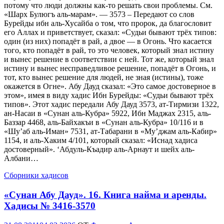
потому что люди должны как-то решать свои проблемы. См.
«Шарх Булюгъ аль-марам». — 3573 – Передают со слов
Бурейды ибн аль-Хусайба о том, что пророк, да благословит
его Аллах и приветствует, сказал: «Судьи бывают трёх типов:
один (из них) попадёт в рай, а двое — в Огонь. Что касается
того, кто попадёт в рай, то это человек, который знал истину
и вынес решение в соответствии с ней. Тот же, который знал
истину и вынес несправедливое решение, попадёт в Огонь, и
тот, кто вынес решение для людей, не зная (истины), тоже
окажется в Огне». Абу Дауд сказал: «Это самое достоверное в
этом», имея в виду хадис Ибн Бурейды: «Судьи бывают трёх
типов». Этот хадис передали Абу Дауд 3573, ат-Тирмизи 1322,
ан-Насаи в «Сунан аль-Кубра» 5922, Ибн Маджах 2315, аль-
Баззар 4468, аль-Байхакъи в «Сунан аль-Кубра» 10/116 и в
«Шу’аб аль-Иман» 7531, ат-Табарани в «Му’джам аль-Кабир»
1154, и аль-Хаким 4/101, который сказал: «Иснад хадиса
достоверный». ‘Абдуль-Къадир аль-Арнаут и шейх аль-
Албани…
Сборники хадисов
«Сунан Абу Дауд». 16. Книга найма и аренды.
Хадисы № 3416-3570