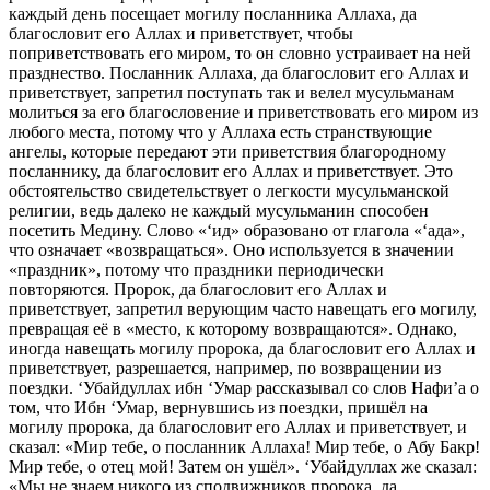
каждый день посещает могилу посланника Аллаха, да
благословит его Аллах и приветствует, чтобы
поприветствовать его миром, то он словно устраивает на ней
празднество. Посланник Аллаха, да благословит его Аллах и
приветствует, запретил поступать так и велел мусульманам
молиться за его благословение и приветствовать его миром из
любого места, потому что у Аллаха есть странствующие
ангелы, которые передают эти приветствия благородному
посланнику, да благословит его Аллах и приветствует. Это
обстоятельство свидетельствует о легкости мусульманской
религии, ведь далеко не каждый мусульманин способен
посетить Медину. Слово «‘ид» образовано от глагола «‘ада»,
что означает «возвращаться». Оно используется в значении
«праздник», потому что праздники периодически
повторяются. Пророк, да благословит его Аллах и
приветствует, запретил верующим часто навещать его могилу,
превращая её в «место, к которому возвращаются». Однако,
иногда навещать могилу пророка, да благословит его Аллах и
приветствует, разрешается, например, по возвращении из
поездки. ‘Убайдуллах ибн ‘Умар рассказывал со слов Нафи’а о
том, что Ибн ‘Умар, вернувшись из поездки, пришёл на
могилу пророка, да благословит его Аллах и приветствует, и
сказал: «Мир тебе, о посланник Аллаха! Мир тебе, о Абу Бакр!
Мир тебе, о отец мой! Затем он ушёл». ‘Убайдуллах же сказал:
«Мы не знаем никого из сподвижников пророка, да