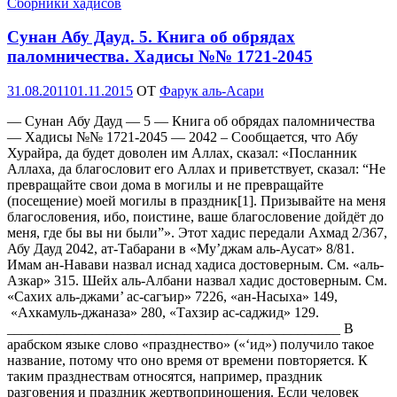
Сборники хадисов
Сунан Абу Дауд. 5. Книга об обрядах
паломничества. Хадисы №№ 1721-2045
Опубликовано
31.08.2011
01.11.2015
OT
Фарук аль-Асари
— Сунан Абу Дауд — 5 — Книга об обрядах паломничества
— Хадисы №№ 1721-2045 — 2042 – Сообщается, что Абу
Хурайра, да будет доволен им Аллах, сказал: «Посланник
Аллаха, да благословит его Аллах и приветствует, сказал: “Не
превращайте свои дома в могилы и не превращайте
(посещение) моей могилы в праздник[1]. Призывайте на меня
благословения, ибо, поистине, ваше благословение дойдёт до
меня, где бы вы ни были”». Этот хадис передали Ахмад 2/367,
Абу Дауд 2042, ат-Табарани в «Му’джам аль-Аусат» 8/81.
Имам ан-Навави назвал иснад хадиса достоверным. См. «аль-
Азкар» 315. Шейх аль-Албани назвал хадис достоверным. См.
«Сахих аль-джами’ ас-сагъир» 7226, «ан-Насыха» 149,
«Ахкамуль-джаназа» 280, «Тахзир ас-саджид» 129.
_______________________________________________ В
арабском языке слово «празднество» («‘ид») получило такое
название, потому что оно время от времени повторяется. К
таким празднествам относятся, например, праздник
разговения и праздник жертвоприношения. Если человек