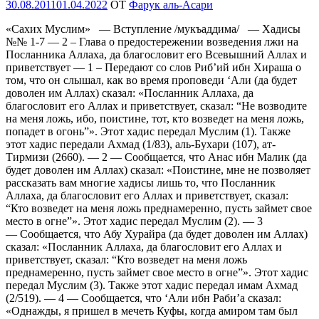
Опубликовано
30.08.2011
01.04.2022
OT
Фарук аль-Асари
«Сахих Муслим» — Вступление /мукъаддима/ — Хадисы
№№ 1-7 — 2 – Глава о предостережении возведения лжи на
Посланника Аллаха, да благословит его Всевышний Аллах и
приветствует — 1 – Передают со слов Риб’ий ибн Хираша о
том, что он слышал, как во время проповеди ‘Али (да будет
доволен им Аллах) сказал: «Посланник Аллаха, да
благословит его Аллах и приветствует, сказал: “Не возводите
на меня ложь, ибо, поистине, тот, кто возведет на меня ложь,
попадет в огонь”». Этот хадис передал Муслим (1). Также
этот хадис передали Ахмад (1/83), аль-Бухари (107), ат-
Тирмизи (2660). — 2 — Сообщается, что Анас ибн Малик (да
будет доволен им Аллах) сказал: «Поистине, мне не позволяет
рассказать вам многие хадисы лишь то, что Посланник
Аллаха, да благословит его Аллах и приветствует, сказал:
“Кто возведет на меня ложь преднамеренно, пусть займет свое
место в огне”». Этот хадис передал Муслим (2). — 3
— Сообщается, что Абу Хурайра (да будет доволен им Аллах)
сказал: «Посланник Аллаха, да благословит его Аллах и
приветствует, сказал: “Кто возведет на меня ложь
преднамеренно, пусть займет свое место в огне”». Этот хадис
передал Муслим (3). Также этот хадис передал имам Ахмад
(2/519). — 4 — Сообщается, что ‘Али ибн Раби’а сказал:
«Однажды, я пришел в мечеть Куфы, когда амиром там был