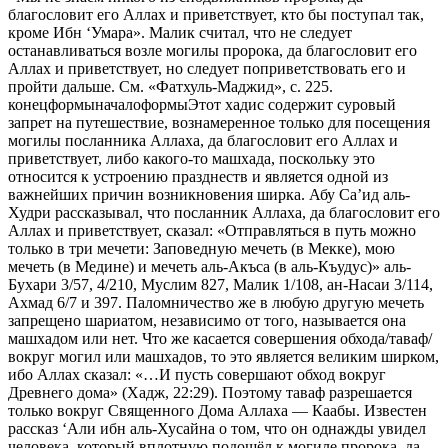
благословит его Аллах и приветствует, кто бы поступал так,
кроме Ибн ‘Умара». Малик считал, что не следует
останавливаться возле могилы пророка, да благословит его
Аллах и приветствует, но следует поприветствовать его и
пройти дальше. См. «Фатхуль-Маджид», с. 225.
конецформыначалоформыЭтот хадис содержит суровый
запрет на путешествие, вознамеренное только для посещения
могилы посланника Аллаха, да благословит его Аллах и
приветствует, либо какого-то машхада, поскольку это
относится к устроению празднеств и является одной из
важнейших причин возникновения ширка. Абу Са’ид аль-
Худри рассказывал, что посланник Аллаха, да благословит его
Аллах и приветствует, сказал: «Отправляться в путь можно
только в три мечети: Заповедную мечеть (в Мекке), мою
мечеть (в Медине) и мечеть аль-Акъса (в аль-Къудус)» аль-
Бухари 3/57, 4/210, Муслим 827, Малик 1/108, ан-Насаи 3/114,
Ахмад 6/7 и 397. Паломничество же в любую другую мечеть
запрещено шариатом, независимо от того, называется она
машхадом или нет. Что же касается совершения обхода/таваф/
вокруг могил или машхадов, то это является великим ширком,
ибо Аллах сказал: «…И пусть совершают обход вокруг
Древнего дома» (Хадж, 22:29). Поэтому таваф разрешается
только вокруг Священного Дома Аллаха — Каабы. Известен
рассказ ‘Али ибн аль-Хусайна о том, что он однажды увидел
человека, который вплотную подошёл к могиле пророка, да