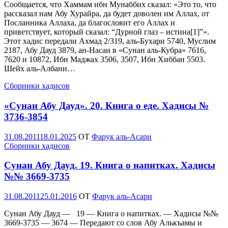
Сообщается, что Хаммам ибн Мунаббих сказал: «Это то, что
рассказал нам Абу Хурайра, да будет доволен им Аллах, от
Посланника Аллаха, да благословит его Аллах и
приветствует, который сказал: “Дурной глаз – истина[1]”».
Этот хадис передали Ахмад 2/319, аль-Бухари 5740, Муслим
2187, Абу Дауд 3879, ан-Насаи в «Сунан аль-Кубра» 7616,
7620 и 10872, Ибн Маджах 3506, 3507, Ибн Хиббан 5503.
Шейх аль-Албани…
Сборники хадисов
«Сунан Абу Дауд». 20. Книга о еде. Хадисы №
3736-3854
Опубликовано
31.08.2011
18.01.2025
OT
Фарук аль-Асари
Сборники хадисов
Сунан Абу Дауд. 19. Книга о напитках. Хадисы
№№ 3669-3735
Опубликовано
31.08.2011
25.01.2016
OT
Фарук аль-Асари
Сунан Абу Дауд — 19 — Книга о напитках. — Хадисы №№
3669-3735 — 3674 — Передают со слов Абу Алькъамы и