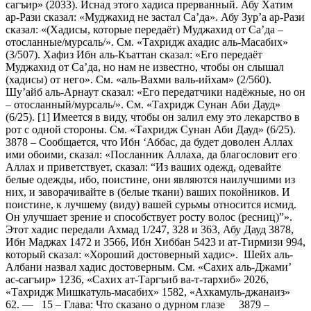
сагъир» (2033). Иснад этого хадиса прерванный. Абу Хатим
ар-Рази сказал: «Муджахид не застал Са’да». Абу Зур’а ар-Рази
сказал: «(Хадисы, которые передаёт) Муджахид от Са’да –
отосланные/мурсаль/». См. «Тахридж ахадис аль-Масабих»
(3/507). Хафиз Ибн аль-Къаттан сказал: «Его передаёт
Муджахид от Са’да, но нам не известно, чтобы он слышал
(хадисы) от него». См. «аль-Вахми валь-ийхам» (2/560).
Шу’айб аль-Арнаут сказал: «Его передатчики надёжные, но он
– отосланный/мурсаль/». См. «Тахридж Сунан Аби Дауд»
(6/25). [1] Имеется в виду, чтобы он залил ему это лекарство в
рот с одной стороны. См. «Тахридж Сунан Аби Дауд» (6/25).
3878 – Сообщается, что Ибн ‘Аббас, да будет доволен Аллах
ими обоими, сказал: «Посланник Аллаха, да благословит его
Аллах и приветствует, сказал: “Из ваших одежд, одевайте
белые одежды, ибо, поистине, они являются наилучшими из
них, и заворачивайте в (белые ткани) ваших покойников. И
поистине, к лучшему (виду) вашей сурьмы относится исмид.
Он улучшает зрение и способствует росту волос (ресниц)”».
Этот хадис передали Ахмад 1/247, 328 и 363, Абу Дауд 3878,
Ибн Маджах 1472 и 3566, Ибн Хиббан 5423 и ат-Тирмизи 994,
который сказал: «Хороший достоверный хадис». Шейх аль-
Албани назвал хадис достоверным. См. «Сахих аль-Джами’
ас-сагъир» 1236, «Сахих ат-Таргъиб ва-т-тархиб» 2026,
«Тахридж Мишкатуль-масабих» 1582, «Ахкамуль-джанаиз»
62. — 15 – Глава: Что сказано о дурном глазе 3879 –