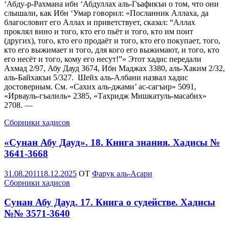
‘Абду-р-Рахмана ибн ‘Абдуллах аль-Гъафикъи о том, что они
слышали, как Ибн ‘Умар говорил: «Посланник Аллаха, да
благословит его Аллах и приветствует, сказал: “Аллах
проклял вино и того, кто его пьёт и того, кто им поит
(других), того, кто его продаёт и того, кто его покупает, того,
кто его выжимает и того, для кого его выжимают, и того, кто
его несёт и того, кому его несут!”» Этот хадис передали
Ахмад 2/97, Абу Дауд 3674, Ибн Маджах 3380, аль-Хаким 2/32,
аль-Байхакъи 5/327. Шейх аль-Албани назвал хадис
достоверным. См. «Сахих аль-джами’ ас-сагъир» 5091,
«Ирвауль-гъалиль» 2385, «Тахридж Мишкатуль-масабих»
2708. —
Сборники хадисов
«Сунан Абу Дауд». 18. Книга знания. Хадисы №
3641-3668
Опубликовано
31.08.2011
18.12.2025
OT
Фарук аль-Асари
Сборники хадисов
Сунан Абу Дауд. 17. Книга о судействе. Хадисы
№№ 3571-3640