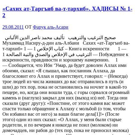
«Сахих ат-Таргъиб ва-т-тархиб». ХАДИСЫ № 1-
2
Опубликовано
29.08.2011
OT
Фарук аль-Асари
صحيح الترغيب والترهيب تأليف محمد ناصر الدين الألباني
Мухаммад Насиру-д-дин аль-Албани Сахих «ат-Таргъиб ва-
т-тархиб» 1 — كتاب الإخلاص 1 – Книга искренности 1 —
الترغيب في الإخلاص والصدق والنية الصالحة 1 — Побуждение к
искренности, правдивости и хорошему намерению. 1
— Сообщается, что Ибн ‘Умар, да будет доволен Аллах ими
обоими, сказал: «Я слышал, как посланник Аллаха, да
благословит его Аллах и приветствует, говорил: − (Некогда)
трое людей из числа живших до вас отправились в путь (и
шли) до тех пор, пока не остановились на ночлег в какой-то
пещере, но, когда они вошли туда, с горы сорвался огромный
камень и (наглухо) закрыл для них (выход из) неё. Тогда они
сказали (друг другу): «Поистине, от этого камня вас может
спасти только обращение к Аллаху с мольбой (о том, чтобы
Он избавил вас от него) за ваши благие дела[1]!» (После
этого) один из них сказал: «О Аллах, у меня были старые
родители, и по вечерам я никогда не поил (молоком) ни
домочадцев, ни рабов до (тех пор, пока не приносил молока)