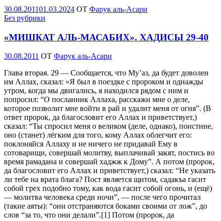
Опубликовано
30.08.2011
01.03.2024
OT
Фарук аль-Асари
Без рубрики
«МИШКАТ АЛЬ-МАСАБИХ». ХАДИСЫ 29-40
Опубликовано
30.08.2011
OT
Фарук аль-Асари
Глава вторая. 29 — Сообщается, что Му’аз, да будет доволен
им Аллах, сказал: «Я был в поездке с пророком и однажды
утром, когда мы двигались, я находился рядом с ним и
попросил: “О посланник Аллаха, расскажи мне о деле,
которое позволит мне войти в рай и удалит меня от огня”. (В
ответ пророк, да благословит его Аллах и приветствует,)
сказал: “Ты спросил меня о великом (деле, однако), поистине,
оно (станет) лёгким для того, кому Аллах облегчит его:
поклоняйся Аллаху и не ничего не придавай Ему в
сотоварищи, совершай молитву, выплачивай закят, постись во
время рамадана и совершай хаджж к Дому”. А потом (пророк,
да благословит его Аллах и приветствует,) сказал: “Не указать
ли тебе на врата блага? Пост является щитом, садакъа гасит
собой грех подобно тому, как вода гасит собой огонь, и (ещё)
— молитва человека среди ночи”, — после чего прочитал
(такие аяты): “они отстраняются боками своими от лож”, до
слов “за то, что они делали”.[1] Потом (пророк, да