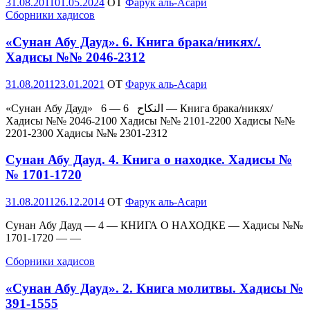
Опубликовано
31.08.2011
01.05.2024
OT
Фарук аль-Асари
Сборники хадисов
«Сунан Абу Дауд». 6. Книга брака/никях/.
Хадисы №№ 2046-2312
Опубликовано
31.08.2011
23.01.2021
OT
Фарук аль-Асари
«Сунан Абу Дауд» 6 — النكاح 6 — Книга брака/никях/
Хадисы №№ 2046-2100 Хадисы №№ 2101-2200 Хадисы №№
2201-2300 Хадисы №№ 2301-2312
Сунан Абу Дауд. 4. Книга о находке. Хадисы №
№ 1701-1720
Опубликовано
31.08.2011
26.12.2014
OT
Фарук аль-Асари
Сунан Абу Дауд — 4 — КНИГА О НАХОДКЕ — Хадисы №№
1701-1720 — —
Сборники хадисов
«Сунан Абу Дауд». 2. Книга молитвы. Хадисы №
391-1555