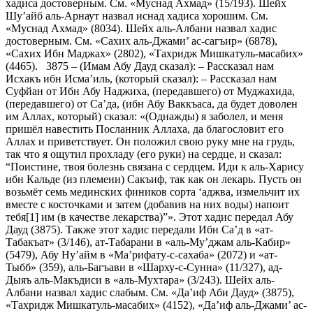
хадиса достоверным. См. «Муснад Ахмад» (15/193). Шейх
Шу’айб аль-Арнаут назвал иснад хадиса хорошим. См.
«Муснад Ахмад» (8034). Шейх аль-Албани назвал хадис
достоверным. См. «Сахих аль-Джами’ ас-сагъир» (6878),
«Сахих Ибн Маджах» (2802), «Тахридж Мишкатуль-масабих»
(4465). 3875 – (Имам Абу Дауд сказал): – Рассказал нам
Исхакъ ибн Исма’иль, (который сказал): – Рассказал нам
Суфйан от Ибн Абу Наджиха, (передавшего) от Муджахида,
(передавшего) от Са’да, (ибн Абу Ваккъаса, да будет доволен
им Аллах, который) сказал: «(Однажды) я заболел, и меня
пришёл навестить Посланник Аллаха, да благословит его
Аллах и приветствует. Он положил свою руку мне на грудь,
так что я ощутил прохладу (его руки) на сердце, и сказал:
“Поистине, твоя болезнь связана с сердцем. Иди к аль-Харису
ибн Кальде (из племени) Сакъиф, так как он лекарь. Пусть он
возьмёт семь мединских фиников сорта ‘аджва, измельчит их
вместе с косточками и затем (добавив на них воды) напоит
тебя[1] им (в качестве лекарства)”». Этот хадис передал Абу
Дауд (3875). Также этот хадис передали Ибн Са’д в «ат-
Табакъат» (3/146), ат-Табарани в «аль-Му’джам аль-Кабир»
(5479), Абу Ну’айм в «Ма’рифату-с-сахаба» (2072) и «ат-
Тыбб» (359), аль-Багъави в «Шарху-с-Сунна» (11/327), ад-
Дыяъ аль-Макъдиси в «аль-Мухтара» (3/243). Шейх аль-
Албани назвал хадис слабым. См. «Да’иф Аби Дауд» (3875),
«Тахридж Мишкатуль-масабих» (4152), «Да’иф аль-Джами’ ас-