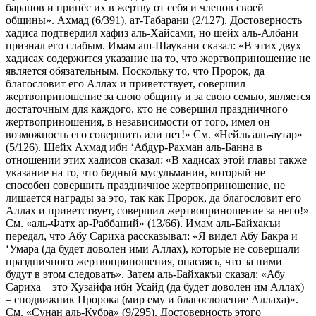
баранов и принёс их в жертву от себя и членов своей
общины». Ахмад (6/391), ат-Табарани (2/127). Достоверность
хадиса подтвердил хафиз аль-Хайсами, но шейх аль-Албани
признал его слабым. Имам аш-Шаукани сказал: «В этих двух
хадисах содержится указание на то, что жертвоприношение не
является обязательным. Поскольку то, что Пророк, да
благословит его Аллах и приветствует, совершил
жертвоприношение за свою общину и за свою семью, является
достаточным для каждого, кто не совершил праздничного
жертвоприношения, в независимости от того, имел он
возможность его совершить или нет!» См. «Нейль аль-аутар»
(5/126). Шейх Ахмад ибн ‘Абдур-Рахман аль-Банна в
отношении этих хадисов сказал: «В хадисах этой главы также
указание на то, что бедный мусульманин, который не
способен совершить праздничное жертвоприношение, не
лишается награды за это, так как Пророк, да благословит его
Аллах и приветствует, совершил жертвоприношение за него!»
См. «аль-Фатх ар-Раббаний» (13/66). Имам аль-Байхакъи
передал, что Абу Сариха рассказывал: «Я видел Абу Бакра и
‘Умара (да будет доволен ими Аллах), которые не совершали
праздничного жертвоприношения, опасаясь, что за ними
будут в этом следовать». Затем аль-Байхакъи сказал: «Абу
Сариха – это Хузайфа ибн Усайд (да будет доволен им Аллах)
– сподвижник Пророка (мир ему и благословение Аллаха)».
См. «Сунан аль-Кубра» (9/295). Достоверность этого