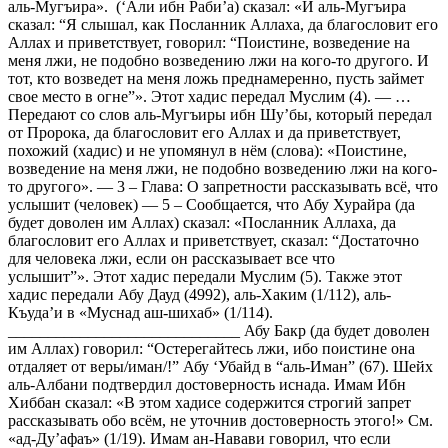
аль-Мугъира». (‘Али ибн Раби’а) сказал: «И аль-Мугъира
сказал: “Я слышал, как Посланник Аллаха, да благословит его
Аллах и приветствует, говорил: “Поистине, возведение на
меня лжи, не подобно возведению лжи на кого-то другого. И
тот, кто возведет на меня ложь преднамеренно, пусть займет
свое место в огне”». Этот хадис передал Муслим (4). — …
Передают со слов аль-Мугъиры ибн Шу’бы, который передал
от Пророка, да благословит его Аллах и да приветствует,
похожий (хадис) и не упомянул в нём (слова): «Поистине,
возведение на меня лжи, не подобно возведению лжи на кого-
то другого». — 3 – Глава: О запретности рассказывать всё, что
услышит (человек) — 5 – Сообщается, что Абу Хурайра (да
будет доволен им Аллах) сказал: «Посланник Аллаха, да
благословит его Аллах и приветствует, сказал: “Достаточно
для человека лжи, если он рассказывает все что
услышит”». Этот хадис передали Муслим (5). Также этот
хадис передали Абу Дауд (4992), аль-Хаким (1/112), аль-
Къуда’и в «Муснад аш-шихаб» (1/114).
_____________________________ Абу Бакр (да будет доволен
им Аллах) говорил: “Остерегайтесь лжи, ибо поистине она
отдаляет от веры/иман/!” Абу ‘Убайд в “аль-Иман” (67). Шейх
аль-Албани подтвердил достоверность иснада. Имам Ибн
Хиббан сказал: «В этом хадисе содержится строгий запрет
рассказывать обо всём, не уточнив достоверность этого!» См.
«ад-Ду’афаъ» (1/19). Имам ан-Навави говорил, что если