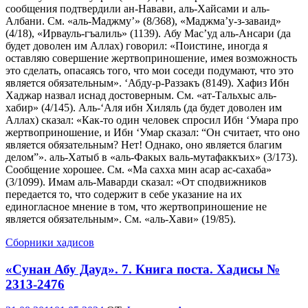
сообщения подтвердили ан-Навави, аль-Хайсами и аль-
Албани. См. «аль-Маджму’» (8/368), «Маджма’у-з-заваид»
(4/18), «Ирвауль-гъалиль» (1139). Абу Мас’уд аль-Ансари (да
будет доволен им Аллах) говорил: «Поистине, иногда я
оставляю совершение жертвоприношение, имея возможность
это сделать, опасаясь того, что мои соседи подумают, что это
является обязательным». ‘Абду-р-Раззакъ (8149). Хафиз Ибн
Хаджар назвал иснад достоверным. См. «ат-Тальхыс аль-
хабир» (4/145). Аль-‘Аля ибн Хиляль (да будет доволен им
Аллах) сказал: «Как-то один человек спросил Ибн ‘Умара про
жертвоприношение, и Ибн ‘Умар сказал: “Он считает, что оно
является обязательным? Нет! Однако, оно является благим
делом”». аль-Хатыб в «аль-Факых валь-мутафаккъих» (3/173).
Сообщение хорошее. См. «Ма сахха мин асар ас-сахаба»
(3/1099). Имам аль-Маварди сказал: «От сподвижников
передается то, что содержит в себе указание на их
единогласное мнение в том, что жертвоприношение не
является обязательным». См. «аль-Хави» (19/85).
Сборники хадисов
«Сунан Абу Дауд». 7. Книга поста. Хадисы №
2313-2476