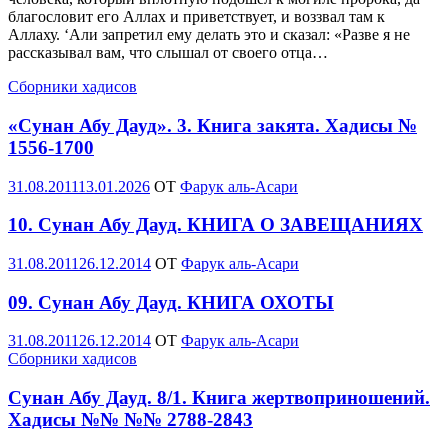
благословит его Аллах и приветствует, и воззвал там к
Аллаху. ‘Али запретил ему делать это и сказал: «Разве я не
рассказывал вам, что слышал от своего отца…
Сборники хадисов
«Сунан Абу Дауд». 3. Книга закята. Хадисы №
1556-1700
Опубликовано
31.08.2011
13.01.2026
OT
Фарук аль-Асари
10. Сунан Абу Дауд. КНИГА О ЗАВЕЩАНИЯХ
Опубликовано
31.08.2011
26.12.2014
OT
Фарук аль-Асари
09. Сунан Абу Дауд. КНИГА ОХОТЫ
Опубликовано
31.08.2011
26.12.2014
OT
Фарук аль-Асари
Сборники хадисов
Сунан Абу Дауд. 8/1. Книга жертвоприношений.
Хадисы №№ №№ 2788-2843