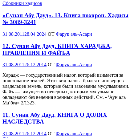
Сборники хадисов
«Сунан Абу Дауд». 13. Книга похорон. Хадисы
№ 3089-3241
Опубликовано
31.08.2011
28.04.2024
OT
Фарук аль-Асари
12. Сунан Абу Дауд. КНИГА ХАРАДЖА,
ПРАВЛЕНИЯ И ФАЙЪА
Опубликовано
31.08.2011
26.12.2014
OT
Фарук аль-Асари
Харадж — государственный налог, который взимается за
пользование землей. Этот вид налога брался с иноверцев
владельцев земель, которые были завоеваны мусульманами.
Файъ — имущество неверных, которым мусульмане
овладевают без ведения военных действий. См. «‘Аун аль-
Ма’буд» 2/1323.
11. Сунан Абу Дауд. КНИГА О ДОЛЯХ
НАСЛЕДСТВА
Опубликовано
31.08.2011
26.12.2014
OT
Фарук аль-Асари