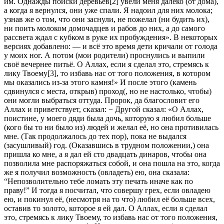
им. Однажды поиски деревьев[2] увели меня далеко (от дома),
а когда я вернулся, они уже спали. Я надоил для них молока;
узнав же о том, что они заснули, не пожелал (ни будить их),
ни поить молоком домочадцев и рабов до них, а до самого
рассвета ждал с кубком в руке их пробуждения». В некоторых
версиях добавлено: — и всё это время дети кричали от голода
у моих ног. А потом (мои родители) проснулись и выпили
своё вечернее питьё. О Аллах, если я сделал это, стремясь к
лику Твоему[3], то избавь нас от того положения, в котором
мы оказались из-за этого камня!» И после этого (камень
сдвинулся с места, открыв) проход(, но не настолько, чтобы)
они могли выбраться оттуда. Пророк, да благословит его
Аллах и приветствует, сказал: − Другой сказал: «О Аллах,
поистине, у моего дяди была дочь, которую я любил больше
(кого бы то ни было из) людей и желал её, но она противилась
мне. (Так продолжалось до тех пор), пока не выдался
(засушливый) год. (Оказавшись в трудном положении,) она
пришла ко мне, а я дал ей сто двадцать динаров, чтобы она
позволила мне распоряжаться собой, и она пошла на это, когда
же я получил возможность (овладеть) ею, она сказала:
“Непозволительно тебе ломать эту печать иначе как по
праву!” И тогда я посчитал, что совершу грех, если овладею
ею, и покинул её, (несмотря на то что) любил её больше всех,
оставив то золото, которое я ей дал. О Аллах, если я сделал
это, стремясь к лику Твоему, то избавь нас от того положения,