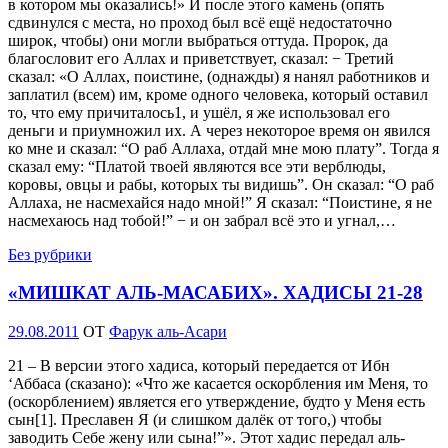
в котором мы оказались!» И после этого камень (опять
сдвинулся с места, но проход был всё ещё недостаточно
широк, чтобы) они могли выбраться оттуда. Пророк, да
благословит его Аллах и приветствует, сказал: − Третий
сказал: «О Аллах, поистине, (однажды) я нанял работников и
заплатил (всем) им, кроме одного человека, который оставил
то, что ему причиталось1, и ушёл, я же использовал его
деньги и приумножил их. А через некоторое время он явился
ко мне и сказал: “О раб Аллаха, отдай мне мою плату”. Тогда я
сказал ему: “Платой твоей являются все эти верблюды,
коровы, овцы и рабы, которых ты видишь”. Он сказал: “О раб
Аллаха, не насмехайся надо мной!” Я сказал: “Поистине, я не
насмехаюсь над тобой!” − и он забрал всё это и угнал,…
Без рубрики
«МИШКАТ АЛЬ-МАСАБИХ». ХАДИСЫ 21-28
Опубликовано
29.08.2011
OT
Фарук аль-Асари
21 – В версии этого хадиса, который передается от Ибн
‘Аббаса (сказано): «Что же касается оскорбления им Меня, то
(оскорблением) является его утверждение, будто у Меня есть
сын[1]. Преславен Я (и слишком далёк от того,) чтобы
заводить Себе жену или сына!”». Этот хадис передал аль-