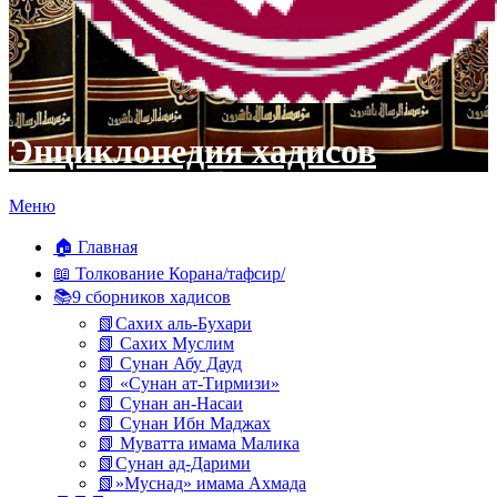
Энциклопедия хадисов
Перейти
Меню
к
содержимому
🏠 Главная
📖 Толкование Корана/тафсир/
📚9 сборников хадисов
📗Сахих аль-Бухари
📗 Сахих Муслим
📗 Сунан Абу Дауд
📗 «Сунан ат-Тирмизи»
📗 Сунан ан-Насаи
📗 Сунан Ибн Маджах
📗 Муватта имама Малика
📗Сунан ад-Дарими
📗»Муснад» имама Ахмада