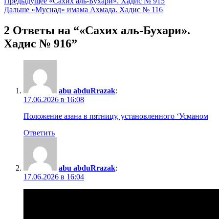
Навигация
Предыдущее
«Сахих аль-Бухари». Хадис № 915
Дальше
«Муснад» имама Ахмада. Хадис № 116
по
записям
2 Ответы на “«Сахих аль-Бухари».
Хадис № 916”
abu abduRrazak
:
17.06.2026 в 16:08
Положение азана в пятницу, установленного ‘Усманом
Ответить
abu abduRrazak
:
17.06.2026 в 16:04