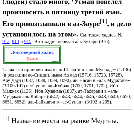
(людей) стало много, ‘Усман повелел
произносить в пятницу третий азан.
[1]
Его провозглашали в аз-Зауре
, и дело
установилось на этом».
См. также хадисы №
912
,
913
и
915
. Этот хадис передал аль-Бухари (916).
Также его приводят имам аш-Шафи’и в «аль-Муснаде» (1/136)
(в редакции ас-Синди), имам Ахмад (15716, 15723, 15728),
Абу Дауд (1087, 1088, 1089, 1090), ан-Насаи в «аль-Муджтаба»
(3/100-101) и «Сунан аль-Кубра» (1700, 1701, 1702), Ибн
Маджах (1135), Ибн Хузайма (1837), ат-Табарани в «аль-
Му’джам аль-Кабир» (6642, 6643, 6644, 6646, 6648, 6649, 6650,
6651, 6652), аль-Байхакъи в «ас-Сунан» (3/192 и 205).
[1]
Название места на рынке Медины.