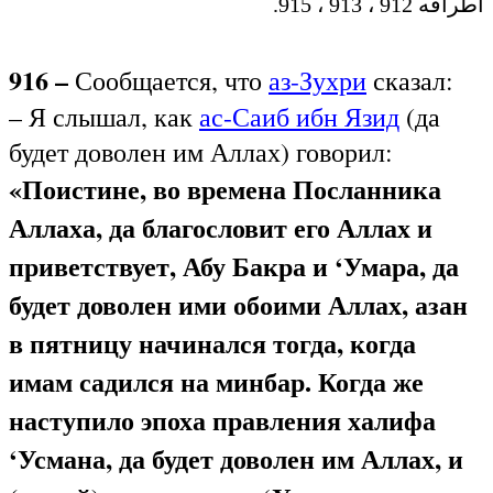
أطرافه 912 ، 913 ، 915.
916 –
Сообщается, что
аз-Зухри
сказал:
– Я слышал, как
ас-Саиб ибн Язид
(да
будет доволен им Аллах) говорил:
«Поистине, во времена Посланника
Аллаха, да благословит его Аллах и
приветствует, Абу Бакра и ‘Умара, да
будет доволен ими обоими Аллах, азан
в пятницу начинался тогда, когда
имам садился на минбар. Когда же
наступило эпоха правления халифа
‘Усмана, да будет доволен им Аллах, и