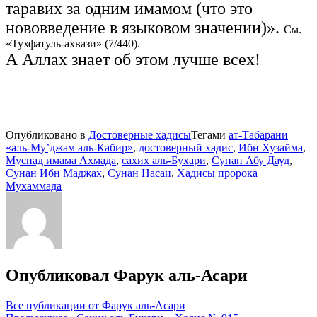
таравих за одним имамом (что это
нововведение в языковом значении)».
См.
«Тухфатуль-ахвази» (7/440).
А Аллах знает об этом лучше всех!
Опубликовано в
Достоверные хадисы
Тегами
ат-Табарани
«аль-Му’джам аль-Кабир»
,
достоверный хадис
,
Ибн Хузайма
,
Муснад имама Ахмада
,
сахих аль-Бухари
,
Сунан Абу Дауд
,
Сунан Ибн Маджах
,
Сунан Насаи
,
Хадисы пророка
Мухаммада
Опубликовал
Фарук аль-Асари
Все публикации от Фарук аль-Асари