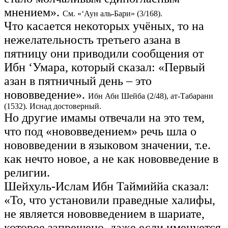
мнением».
См. «‘Аун аль-Бари» (3/168).
Что касается некоторых учёных, то на
нежелательность третьего азана в
пятницу они приводили сообщения от
Ибн ‘Умара, который сказал: «Первый
азан в пятничный день – это
нововведение».
Ибн Аби Шейба (2/48), ат-Табарани
(1532). Иснад достоверный.
Но другие имамы отвечали на это тем,
что под «нововведением» речь шла о
нововведении в языковом значении, т.е.
как нечто новое, а не как нововведение в
религии.
Шейхуль-Ислам Ибн Таймиййа сказал:
«То, что установили праведные халифы,
не является нововведением в шариате,
которое запрещено, даже если именуется