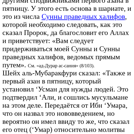
другими сподвижниками первого азана в
пятницу. У этого есть основа в шариате, и
это из числа
Сунны праведных халифов
,
которой необходимо следовать, как это
сказал Пророк, да благословит его Аллах
и приветствует: «Вам следует
придерживаться моей Сунны и Сунны
праведных халифов, ведомых прямым
путем».
См. «ад-Дурар ас-сания» (8/103).
Шейх аль-Мубаракфури сказал: «Также и
первый азан в пятницу, который
установил ‘Усман для нужды людей. Это
подтвердил ‘Али, и сошлись мусульмане
на этом деле. Передаётся от Ибн ‘Умара,
что он назвал это нововведением, но
вероятно он имел ввиду то же, что сказал
его отец (‘Умар) относительно молитвы