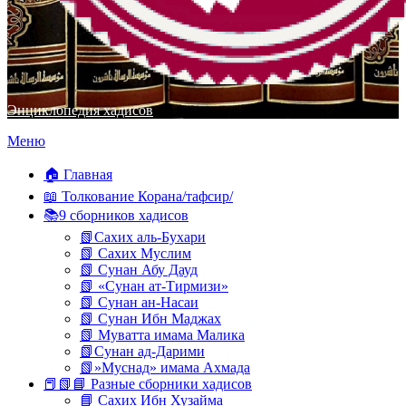
Энциклопедия хадисов
Перейти
Меню
к
содержимому
🏠 Главная
📖 Толкование Корана/тафсир/
📚9 сборников хадисов
📗Сахих аль-Бухари
📗 Сахих Муслим
📗 Сунан Абу Дауд
📗 «Сунан ат-Тирмизи»
📗 Сунан ан-Насаи
📗 Сунан Ибн Маджах
📗 Муватта имама Малика
📗Сунан ад-Дарими
📗»Муснад» имама Ахмада
📕📗📘 Разные сборники хадисов
📘 Сахих Ибн Хузайма