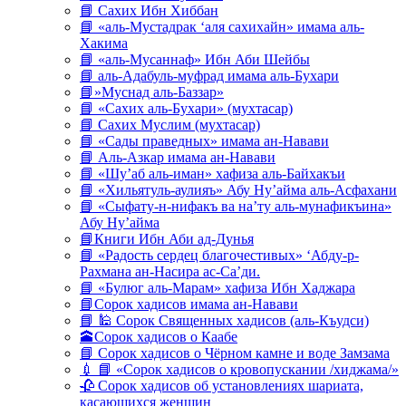
📘 Сахих Ибн Хиббан
📘 «аль-Мустадрак ‘аля сахихайн» имама аль-
Хакима
📘 «аль-Мусаннаф» Ибн Аби Шейбы
📘 аль-Адабуль-муфрад имама аль-Бухари
📘»Муснад аль-Баззар»
📘 «Сахих аль-Бухари» (мухтасар)
📘 Сахих Муслим (мухтасар)
📘 «Сады праведных» имама ан-Навави
📘 Аль-Азкар имама ан-Навави
📘 «Шу’аб аль-иман» хафиза аль-Байхакъи
📘 «Хильятуль-аулияъ» Абу Ну’айма аль-Асфахани
📘 «Сыфату-н-нифакъ ва на’ту аль-мунафикъина»
Абу Ну’айма
📘Книги Ибн Аби ад-Дунья
📘 «Радость сердец благочестивых» ‘Абду-р-
Рахмана ан-Насира ас-Са’ди.
📘 «Булюг аль-Марам» хафиза Ибн Хаджара
📘Сорок хадисов имама ан-Навави
📘 🕌 Сорок Священных хадисов (аль-Къудси)
🕋Сорок хадисов о Каабе
📘 Сорок хадисов о Чёрном камне и воде Замзама
💉 📘 «Сорок хадисов о кровопускании /хиджама/»
🥀 Сорок хадисов об установлениях шариата,
касающихся женщин