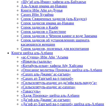
«Шу’аб аль-Иман» хафиза аль-Байхакъи
Аль-Азкар имама ан-Навави
Книги Ибн Аби ад-Дунья
Сахих Ибн Хузайма
Сорок Священных хадисов (аль-Къудси)
Сорок хадисов имама ан-Навави
Сорок хадисов о Каабе
Сорок хадисов о Палестине
Сорок хадисов о Чёрном камне и воде Замзама
Сорок хадисов об установлениях шариата,
касающихся женщин
Сорок хадисов, полезных для воспитания
Книги шейха аль-Албани
«ас-Сунна» Ибн Аби ‘Асыма
«Ирвауль-гъалиль»
«Китабуль-ильм» хафиза Абу Хайсама
«Описание молитвы Пророка» шейха аль-Албани
«Сахих аль-Джами’ ас-сагъир»
«Сахих ат-Таргъиб ва-т-тархиб»
«Сильсилятуль-ахадис ад-да’ифа валь-мауду’а»
«Сильсилятуль-ахадис ас-сахиха»
«Тавассуль»
«Хадж Пророка» шейха аль-Албани
«Да’иф аль-Джами’ ас-сагъир»
«Да’иф ат-Таргъиб ва-т-тархиб» шейха аль-Албани