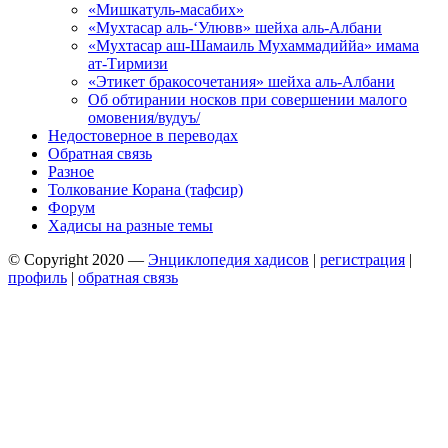
«Мишкатуль-масабих»
«Мухтасар аль-‘Улювв» шейха аль-Албани
«Мухтасар аш-Шамаиль Мухаммадиййа» имама
ат-Тирмизи
«Этикет бракосочетания» шейха аль-Албани
Об обтирании носков при совершении малого
омовения/вудуъ/
Недостоверное в переводах
Обратная связь
Разное
Толкование Корана (тафсир)
Форум
Хадисы на разные темы
© Copyright 2020 —
Энциклопедия хадисов
|
регистрация
|
профиль
|
обратная связь
Wisteria Theme by
WPFriendship
⋅
Powered by
WordPress