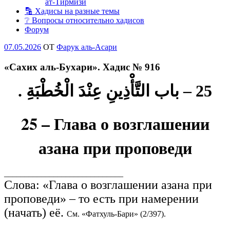
ат-Тирмизи
🔡 Хадисы на разные темы
❔ Вопросы относительно хадисов
Форум
Опубликовано
07.05.2026
OT
Фарук аль-Асари
«Сахих аль-Бухари». Хадис № 916
25 – باب التَّأْذِينِ عِنْدَ الْخُطْبَةِ .
25 – Глава о возглашении
азана при проповеди
_____________________________
Слова: «Глава о возглашении азана при
проповеди» – то есть при намерении
(начать) её.
См. «Фатхуль-Бари» (2/397).