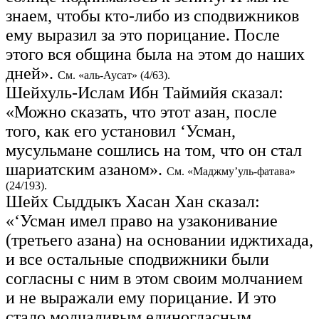
знаем, чтобы кто-либо из сподвижников
ему выразил за это порицание. После
этого вся община была на этом до наших
дней».
См. «аль-Аусат» (4/63).
Шейхуль-Ислам Ибн Таймийя сказал:
«Можно сказать, что этот азан, после
того, как его установил ‘Усман,
мусульмане сошлись на том, что он стал
шариатским азаном».
См. «Маджму’уль-фатава»
(24/193).
Шейх Сыддыкъ Хасан Хан сказал:
«‘Усман имел право на узаконивание
(третьего азана) на основании иджтихада,
и все остальные сподвижники были
согласны с ним в этом своим молчанием
и не выражали ему порицание. И это
стало молчаливым единогласным