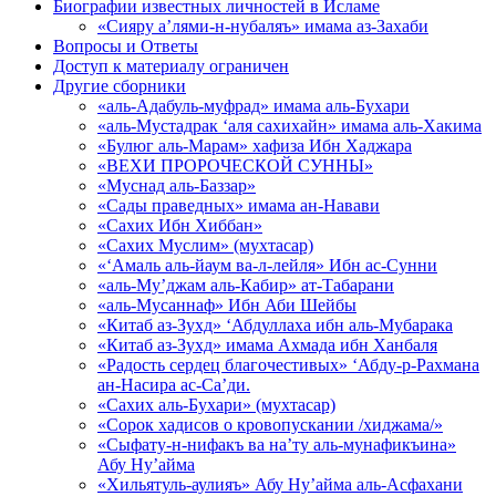
Биографии известных личностей в Исламе
«Сияру а’лями-н-нубаляъ» имама аз-Захаби
Вопросы и Ответы
Доступ к материалу ограничен
Другие сборники
«аль-Адабуль-муфрад» имама аль-Бухари
«аль-Мустадрак ‘аля сахихайн» имама аль-Хакима
«Булюг аль-Марам» хафиза Ибн Хаджара
«ВЕХИ ПРОРОЧЕСКОЙ СУННЫ»
«Муснад аль-Баззар»
«Сады праведных» имама ан-Навави
«Сахих Ибн Хиббан»
«Сахих Муслим» (мухтасар)
«‘Амаль аль-йаум ва-л-лейля» Ибн ас-Сунни
«аль-Му’джам аль-Кабир» ат-Табарани
«аль-Мусаннаф» Ибн Аби Шейбы
«Китаб аз-Зухд» ‘Абдуллаха ибн аль-Мубарака
«Китаб аз-Зухд» имама Ахмада ибн Ханбаля
«Радость сердец благочестивых» ‘Абду-р-Рахмана
ан-Насира ас-Са’ди.
«Сахих аль-Бухари» (мухтасар)
«Сорок хадисов о кровопускании /хиджама/»
«Сыфату-н-нифакъ ва на’ту аль-мунафикъина»
Абу Ну’айма
«Хильятуль-аулияъ» Абу Ну’айма аль-Асфахани