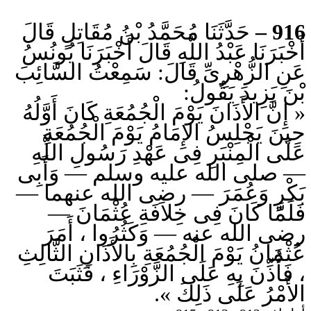
حَدَّثَنَا مُحَمَّدُ بْنُ مُقَاتِلٍ قَالَ
916 –
أَخْبَرَنَا عَبْدُ اللَّهِ قَالَ أَخْبَرَنَا يُونُسُ
عَنِ الزُّهْرِىِّ قَالَ: سَمِعْتُ السَّائِبَ
بْنَ يَزِيدَ يَقُولُ:
« إِنَّ الأَذَانَ يَوْمَ الْجُمُعَةِ كَانَ أَوَّلُهُ
حِينَ يَجْلِسُ الإِمَامُ يَوْمَ الْجُمُعَةِ
عَلَى الْمِنْبَرِ فِى عَهْدِ رَسُولِ اللَّهِ
— صلى الله عليه وسلم — وَأَبِى
بَكْرٍ وَعُمَرَ — رضى الله عنهما —
فَلَمَّا كَانَ فِى خِلاَفَةِ عُثْمَانَ —
رضى الله عنه — وَكَثُرُوا ، أَمَرَ
عُثْمَانُ يَوْمَ الْجُمُعَةِ بِالأَذَانِ الثَّالِثِ
، فَأُذِّنَ بِهِ عَلَى الزَّوْرَاءِ ، فَثَبَتَ
الأَمْرُ عَلَى ذَلِكَ ».