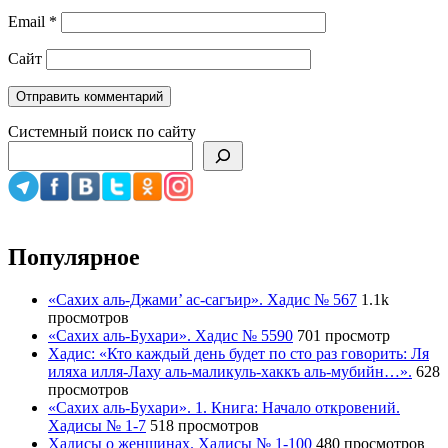
Email
*
Сайт
Системный поиск по сайту
Популярное
«Сахих аль-Джами’ ас-сагъир». Хадис № 567
1.1k
просмотров
«Сахих аль-Бухари». Хадис № 5590
701 просмотр
Хадис: «Кто каждый день будет по сто раз говорить: Ля
иляха илля-Лаху аль-маликуль-хаккъ аль-мубийн…».
628
просмотров
«Сахих аль-Бухари». 1. Книга: Начало откровений.
Хадисы № 1-7
518 просмотров
Хадисы о женщинах. Хадисы № 1-100
480 просмотров