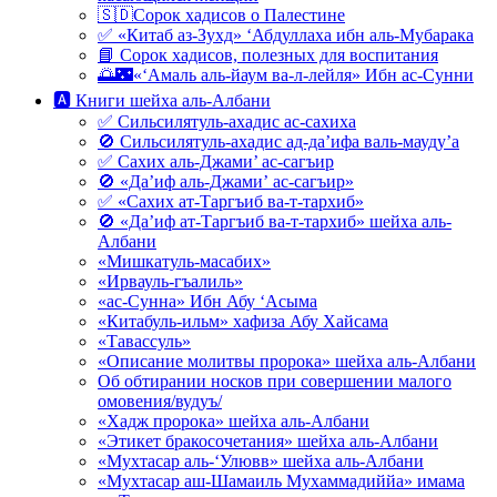
🇸🇩Сорок хадисов о Палестине
✅ «Китаб аз-Зухд» ‘Абдуллаха ибн аль-Мубарака
📘 Сорок хадисов, полезных для воспитания
🌅🌃«‘Амаль аль-йаум ва-л-лейля» Ибн ас-Сунни
🅰 Книги шейха аль-Албани
✅ Сильсилятуль-ахадис ас-сахиха
🚫 Сильсилятуль-ахадис ад-да’ифа валь-мауду’а
✅ Сахих аль-Джами’ ас-сагъир
🚫 «Да’иф аль-Джами’ ас-сагъир»
✅ «Сахих ат-Таргъиб ва-т-тархиб»
🚫 «Да’иф ат-Таргъиб ва-т-тархиб» шейха аль-
Албани
«Мишкатуль-масабих»
«Ирвауль-гъалиль»
«ас-Сунна» Ибн Абу ‘Асыма
«Китабуль-ильм» хафиза Абу Хайсама
«Тавассуль»
«Описание молитвы пророка» шейха аль-Албани
Об обтирании носков при совершении малого
омовения/вудуъ/
«Хадж пророка» шейха аль-Албани
«Этикет бракосочетания» шейха аль-Албани
«Мухтасар аль-‘Улювв» шейха аль-Албани
«Мухтасар аш-Шамаиль Мухаммадиййа» имама