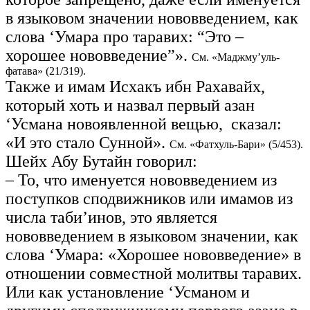
в языковом значении нововведением, как
слова ‘Умара про таравих: “Это –
хорошее нововведение”».
См. «Маджму’уль-
фатава» (21/319).
Также и имам Исхакъ ибн Рахавайх,
который хоть и назвал первый азан
‘Усмана новоявленной вещью, сказал:
«И это стало Сунной».
См. «Фатхуль-Бари» (5/453).
Шейх Абу Бутайн говорил:
– То, что именуется нововведением из
поступков сподвижников или имамов из
числа таби’инов, это является
нововведением в языковом значении, как
слова ‘Умара: «Хорошее нововведение» в
отношении совместной молитвы таравих.
Или как установление ‘Усманом и