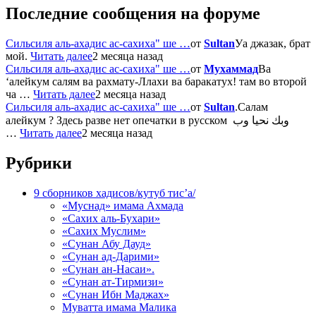
Последние сообщения на форуме
Сильсиля аль-ахадис ас-сахиха" ше …
от
Sultan
Уа джазак, брат
мой.
Читать далее
2 месяца назад
Сильсиля аль-ахадис ас-сахиха" ше …
от
Мухаммад
Ва
‘алейкум салям ва рахмату-Ллахи ва баракатух! там во второй
ча …
Читать далее
2 месяца назад
Сильсиля аль-ахадис ас-сахиха" ше …
от
Sultan
.Салам
алейкум ? Здесь разве нет опечатки в русском وبك نحيا وب
…
Читать далее
2 месяца назад
Рубрики
9 сборников хадисов/кутуб тис’а/
«Муснад» имама Ахмада
«Сахих аль-Бухари»
«Сахих Муслим»
«Сунан Абу Дауд»
«Сунан ад-Дарими»
«Сунан ан-Насаи».
«Сунан ат-Тирмизи»
«Сунан Ибн Маджах»
Муватта имама Малика