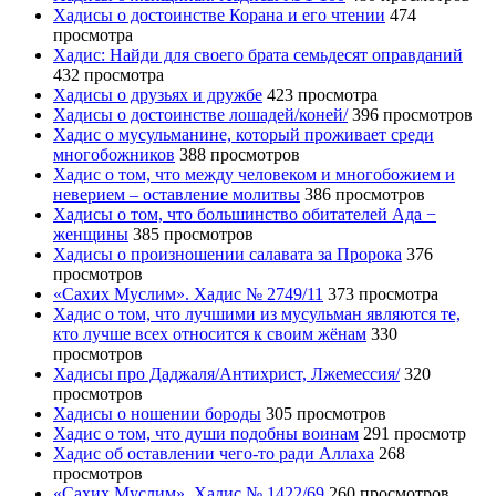
Хадисы о достоинстве Корана и его чтении
474
просмотра
Хадис: Найди для своего брата семьдесят оправданий
432 просмотра
Хадисы о друзьях и дружбе
423 просмотра
Хадисы о достоинстве лошадей/коней/
396 просмотров
Хадис о мусульманине, который проживает среди
многобожников
388 просмотров
Хадис о том, что между человеком и многобожием и
неверием – оставление молитвы
386 просмотров
Хадисы о том, что большинство обитателей Ада −
женщины
385 просмотров
Хадисы о произношении салавата за Пророка
376
просмотров
«Сахих Муслим». Хадис № 2749/11
373 просмотра
Хадис о том, что лучшими из мусульман являются те,
кто лучше всех относится к своим жёнам
330
просмотров
Хадисы про Даджаля/Антихрист, Лжемессия/
320
просмотров
Хадисы о ношении бороды
305 просмотров
Хадис о том, что души подобны воинам
291 просмотр
Хадис об оставлении чего-то ради Аллаха
268
просмотров
«Сахих Муслим». Хадис № 1422/69
260 просмотров