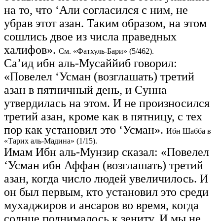
на то, что ‘Али согласился с ним, не
убрав этот азан. Таким образом, на этом
сошлись двое из числа праведных
халифов».
См. «Фатхуль-Бари» (5/462).
Са’ид ибн аль-Мусаййиб говорил:
«Повелел ‘Усман (возглашать) третий
азан в пятничный день, и Cунна
утвердилась на этом. И не произносился
третий азан, кроме как в пятницу, с тех
пор как установил это ‘Усман».
Ибн Шабба в
«Тарих аль-Мадина» (1/15).
Имам Ибн аль-Мунзир сказал: «Повелел
‘Усман ибн Аффан (возглашать) третий
азан, когда число людей увеличилось. И
он был первым, кто установил это среди
мухаджиров и ансаров во время, когда
солнце поднималось к зениту. И мы не