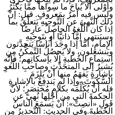
وأَوْلى ألَّا يُباحَ ما سِواها ممَّا يَكثُرُ
وليس فيه أمرٌ بمَعروفٍ. قيل: إنَّ
ذلك النَّهيَ عن التَّوجيهِ يَتعلَّقُ بما
إذا كان اللَّغوُ الحاصلُ عارِضًا
وسيَنتهي إمَّا ذاتيًّا أو بتَوجيهِ
الإمامِ، أمَّا إذا وجَدَ أُناسًا يَتحدَّثون
ويَنشغِلون، ولا يَحصُلُ التَّمكُّنُ مِنِ
استِماعِ الخُطبةِ إلَّا بإسكاتِهم؛ فإنَّه
يُشيرُ إلى المتحَدِّثِ وصاحبِ اللَّغوِ
بإشارةٍ يَفهَمُ منها أنْ يَلزَمَ
السُّكوتَ، وإذا لم يَندفِعْ بالإشارةِ
فله أنْ يُكَلِّمَه بكلامٍ مُختصَرٍ؛ لأنَّ
الحِكمةَ التي مِن أجْلِها نُهيَ عن
قَولِ «أنصِتْ»: أنْ يَسمَعَ الناسُ
الخُطبةَ.وفي الحديثِ: التَّحذيرُ مِن