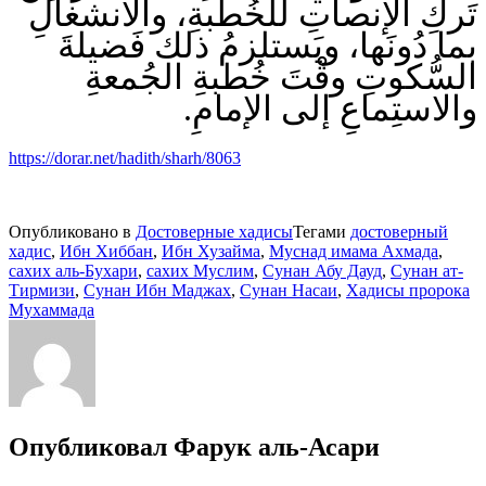
تَركِ الإنصاتِ للخُطبةِ، والانشغالِ
بما دُونَها، ويَستلزمُ ذلك فَضيلةَ
السُّكوتِ وقْتَ خُطبةِ الجُمعةِ
والاستِماعِ إلى الإمامِ.
https://dorar.net/hadith/sharh/8063
Опубликовано в
Достоверные хадисы
Тегами
достоверный
хадис
,
Ибн Хиббан
,
Ибн Хузайма
,
Муснад имама Ахмада
,
сахих аль-Бухари
,
сахих Муслим
,
Сунан Абу Дауд
,
Сунан ат-
Тирмизи
,
Сунан Ибн Маджах
,
Сунан Насаи
,
Хадисы пророка
Мухаммада
Опубликовал
Фарук аль-Асари