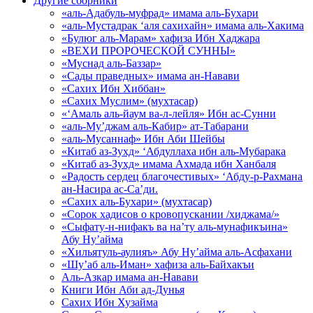
Другие сборники
«аль-Адабуль-муфрад» имама аль-Бухари
«аль-Мустадрак ‘аля сахихайн» имама аль-Хакима
«Булюг аль-Марам» хафиза Ибн Хаджара
«ВЕХИ ПРОРОЧЕСКОЙ СУННЫ»
«Муснад аль-Баззар»
«Сады праведных» имама ан-Навави
«Сахих Ибн Хиббан»
«Сахих Муслим» (мухтасар)
«‘Амаль аль-йаум ва-л-лейля» Ибн ас-Сунни
«аль-Му’джам аль-Кабир» ат-Табарани
«аль-Мусаннаф» Ибн Аби Шейбы
«Китаб аз-Зухд» ‘Абдуллаха ибн аль-Мубарака
«Китаб аз-Зухд» имама Ахмада ибн Ханбаля
«Радость сердец благочестивых» ‘Абду-р-Рахмана
ан-Насира ас-Са’ди.
«Сахих аль-Бухари» (мухтасар)
«Сорок хадисов о кровопускании /хиджама/»
«Сыфату-н-нифакъ ва на’ту аль-мунафикъина»
Абу Ну’айма
«Хильятуль-аулияъ» Абу Ну’айма аль-Асфахани
«Шу’аб аль-Иман» хафиза аль-Байхакъи
Аль-Азкар имама ан-Навави
Книги Ибн Аби ад-Дунья
Сахих Ибн Хузайма