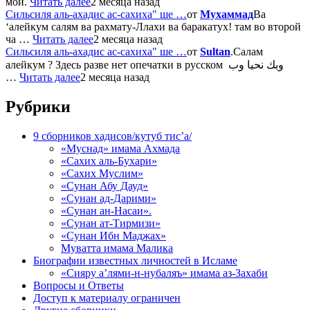
мой.
Читать далее
2 месяца назад
Сильсиля аль-ахадис ас-сахиха" ше …
от
Мухаммад
Ва
‘алейкум салям ва рахмату-Ллахи ва баракатух! там во второй
ча …
Читать далее
2 месяца назад
Сильсиля аль-ахадис ас-сахиха" ше …
от
Sultan
.Салам
алейкум ? Здесь разве нет опечатки в русском وبك نحيا وب
…
Читать далее
2 месяца назад
Рубрики
9 сборников хадисов/кутуб тис’а/
«Муснад» имама Ахмада
«Сахих аль-Бухари»
«Сахих Муслим»
«Сунан Абу Дауд»
«Сунан ад-Дарими»
«Сунан ан-Насаи».
«Сунан ат-Тирмизи»
«Сунан Ибн Маджах»
Муватта имама Малика
Биографии известных личностей в Исламе
«Сияру а’лями-н-нубаляъ» имама аз-Захаби
Вопросы и Ответы
Доступ к материалу ограничен