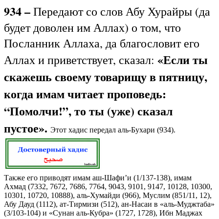
934 –
Передают со слов Абу Хурайры (да
будет доволен им Аллах) о том, что
Посланник Аллаха, да благословит его
«Если ты
Аллах и приветствует, сказал:
скажешь своему товарищу в пятницу,
когда имам читает проповедь:
“Помолчи!”, то ты (уже) сказал
пустое».
Этот хадис передал аль-Бухари (934).
Также его приводят имам аш-Шафи’и (1/137-138), имам
Ахмад (7332, 7672, 7686, 7764, 9043, 9101, 9147, 10128, 10300,
10301, 10720, 10888), аль-Хумайди (966), Муслим (851/11, 12),
Абу Дауд (1112), ат-Тирмизи (512), ан-Насаи в «аль-Муджтаба»
(3/103-104) и «Сунан аль-Кубра» (1727, 1728), Ибн Маджах