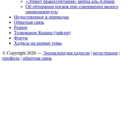
«Этикет бракосочетания» шейха аль-Албани
Об обтирании носков при совершении малого
омовения/вудуъ/
Недостоверное в переводах
Обратная связь
Разное
Толкование Корана (тафсир)
Форум
Хадисы на разные темы
© Copyright 2020 —
Энциклопедия хадисов
|
регистрация
|
профиль
|
обратная связь
Wisteria Theme by
WPFriendship
⋅
Powered by
WordPress