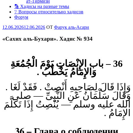
ат-Тирмизи
🔡 Хадисы на разные темы
❔ Вопросы относительно хадисов
Форум
Опубликовано
12.06.2026
12.06.2026
OT
Фарук аль-Асари
«Сахих аль-Бухари». Хадис № 934
36 – باب الإِنْصَاتِ يَوْمَ الْجُمُعَةِ
وَالإِمَامُ يَخْطُبُ .
وَإِذَا قَالَ لِصَاحِبِهِ أَنْصِتْ . فَقَدْ لَغَا .
وَقَالَ سَلْمَانُ عَنِ النَّبِىِّ — صلى
الله عليه وسلم — يُنْصِتُ إِذَا تَكَلَّمَ
الإِمَامُ .
36 – Глава о соблюдении