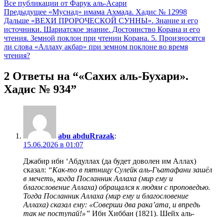
Все публикации от Фарук аль-Асари
Навигация
Предыдущее
«Муснад» имама Ахмада. Хадис № 12998
Дальше
«ВЕХИ ПРОРОЧЕСКОЙ СУННЫ». Знание и его
по
источники. Шариатское знание. Достоинство Корана и его
записям
чтения. Земной поклон при чтении Корана. 5. Произносятся
ли слова «Аллаху акбар» при земном поклоне во время
чтения?
2 Ответы на “«Сахих аль-Бухари».
Хадис № 934”
abu abduRrazak
:
15.06.2026 в 01:07
Джабир ибн ‘Абдуллах (да будет доволен им Аллах)
сказал:
“Как-то в пятницу Сулейк аль-Гъатафани зашёл
в мечеть, когда Посланник Аллаха (мир ему и
благословение Аллаха) обращался к людям с проповедью.
Тогда Посланник Аллаха (мир ему и благословение
Аллаха) сказал ему: «Соверши два рака’ата, и впредь
так не поступай!»”
Ибн Хиббан (1821). Шейх аль-