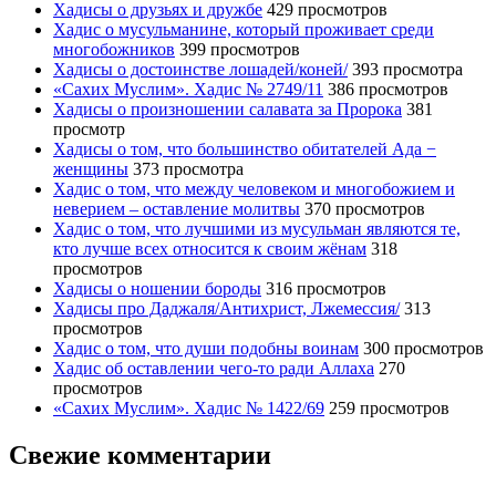
Хадисы о друзьях и дружбе
429 просмотров
Хадис о мусульманине, который проживает среди
многобожников
399 просмотров
Хадисы о достоинстве лошадей/коней/
393 просмотра
«Сахих Муслим». Хадис № 2749/11
386 просмотров
Хадисы о произношении салавата за Пророка
381
просмотр
Хадисы о том, что большинство обитателей Ада −
женщины
373 просмотра
Хадис о том, что между человеком и многобожием и
неверием – оставление молитвы
370 просмотров
Хадис о том, что лучшими из мусульман являются те,
кто лучше всех относится к своим жёнам
318
просмотров
Хадисы о ношении бороды
316 просмотров
Хадисы про Даджаля/Антихрист, Лжемессия/
313
просмотров
Хадис о том, что души подобны воинам
300 просмотров
Хадис об оставлении чего-то ради Аллаха
270
просмотров
«Сахих Муслим». Хадис № 1422/69
259 просмотров
Свежие комментарии