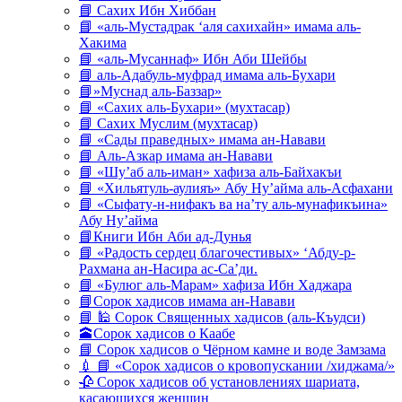
📘 Сахих Ибн Хиббан
📘 «аль-Мустадрак ‘аля сахихайн» имама аль-
Хакима
📘 «аль-Мусаннаф» Ибн Аби Шейбы
📘 аль-Адабуль-муфрад имама аль-Бухари
📘»Муснад аль-Баззар»
📘 «Сахих аль-Бухари» (мухтасар)
📘 Сахих Муслим (мухтасар)
📘 «Сады праведных» имама ан-Навави
📘 Аль-Азкар имама ан-Навави
📘 «Шу’аб аль-иман» хафиза аль-Байхакъи
📘 «Хильятуль-аулияъ» Абу Ну’айма аль-Асфахани
📘 «Сыфату-н-нифакъ ва на’ту аль-мунафикъина»
Абу Ну’айма
📘Книги Ибн Аби ад-Дунья
📘 «Радость сердец благочестивых» ‘Абду-р-
Рахмана ан-Насира ас-Са’ди.
📘 «Булюг аль-Марам» хафиза Ибн Хаджара
📘Сорок хадисов имама ан-Навави
📘 🕌 Сорок Священных хадисов (аль-Къудси)
🕋Сорок хадисов о Каабе
📘 Сорок хадисов о Чёрном камне и воде Замзама
💉 📘 «Сорок хадисов о кровопускании /хиджама/»
🥀 Сорок хадисов об установлениях шариата,
касающихся женщин