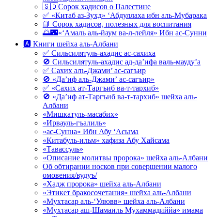
🇸🇩Сорок хадисов о Палестине
✅ «Китаб аз-Зухд» ‘Абдуллаха ибн аль-Мубарака
📘 Сорок хадисов, полезных для воспитания
🌅🌃«‘Амаль аль-йаум ва-л-лейля» Ибн ас-Сунни
🅰 Книги шейха аль-Албани
✅ Сильсилятуль-ахадис ас-сахиха
🚫 Сильсилятуль-ахадис ад-да’ифа валь-мауду’а
✅ Сахих аль-Джами’ ас-сагъир
🚫 «Да’иф аль-Джами’ ас-сагъир»
✅ «Сахих ат-Таргъиб ва-т-тархиб»
🚫 «Да’иф ат-Таргъиб ва-т-тархиб» шейха аль-
Албани
«Мишкатуль-масабих»
«Ирвауль-гъалиль»
«ас-Сунна» Ибн Абу ‘Асыма
«Китабуль-ильм» хафиза Абу Хайсама
«Тавассуль»
«Описание молитвы пророка» шейха аль-Албани
Об обтирании носков при совершении малого
омовения/вудуъ/
«Хадж пророка» шейха аль-Албани
«Этикет бракосочетания» шейха аль-Албани
«Мухтасар аль-‘Улювв» шейха аль-Албани
«Мухтасар аш-Шамаиль Мухаммадиййа» имама