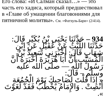
Его слова: «И Салман сказал…» — это
часть его хадиса, который предшествовал
в «Главе об умащении благовониями для
пятничной молитвы».
См. «Фатхуль-Бари» (2/414).
حَدَّثَنَا يَحْيَى بْنُ بُكَيْرٍ قَالَ:
934 –
حَدَّثَنَا اللَّيْثُ عَنْ عُقَيْلٍ عَنِ ابْنِ
شِهَابٍ قَالَ: أَخْبَرَنِى سَعِيدُ بْنُ
الْمُسَيَّبِ أَنَّ أَبَا هُرَيْرَةَ أَخْبَرَهُ أَنَّ
رَسُولَ اللَّهِ — صلى الله عليه
وسلم – قَالَ:
« إِذَا قُلْتَ لِصَاحِبِكَ يَوْمَ الْجُمُعَةِ
أَنْصِتْ . وَالإِمَامُ يَخْطُبُ فَقَدْ لَغَوْتَ
».