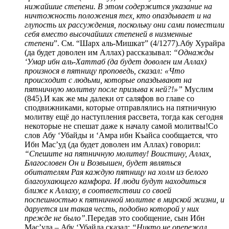
нижайшие степени. В этом содержится указание на
ничтожность положения тех, кто опаздывает и на
глупость их рассуждения, поскольку они сами поместили
себя вместо высочайших степеней в низменные
степени
”. См. “Шарх аль-Мишкат” (4/1277).Абу Хурайра
(да будет доволен им Аллах) рассказывал:
“Однажды
‘Умар ибн аль-Хаттаб (да будет доволен им Аллах)
произнося в пятницу проповедь, сказал: «Что
происходит с людьми, которые опаздывают на
пятничную молитву после призыва к ней?!»”
Муслим
(845).И как же мы далеки от саляфов во главе со
сподвижниками, которые отправлялись на пятничную
молитву ещё до наступления рассвета, тогда как сегодня
некоторые не спешат даже к началу самой молитвы!Со
слов Абу ‘Убайды и ‘Амра ибн Къайса сообщается, что
Ибн Мас’уд (да будет доволен им Аллах) говорил:
“Спешите на пятничную молитву! Воистину, Аллах,
Благословен Он и Возвышен, будет являться
обитателям Рая каждую пятницу на холм из белого
благоухающего камфора. И люди будут находиться
ближе к Аллаху, в соответствии со своей
поспешностью к пятничной молитве в мирской жизни, и
даруется им такая честь, подобно которой у них
прежде не было”.
Передав это сообщение, сын Ибн
Мас’уда – Абу ‘Убайда сказал:
“Никто не опережал