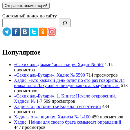
Системный поиск по сайту
Популярное
«Сахих аль-Джами’ ас-сагъир». Хадис № 567
1.1k
просмотра
«Сахих аль-Бухари». Хадис № 5590
714 просмотров
Хадис: «Кто каждый день будет по сто раз говорить: Ля
иляха илля-Лаху аль-маликуль-хаккъ аль-мубийн…».
618
просмотров
«Сахих аль-Бухари». 1. Книга: Начало откровений.
Хадисы № 1-7
509 просмотров
Хадисы о достоинстве Корана и его чтении
484
просмотра
Хадисы о женщинах. Хадисы № 1-100
450 просмотров
Хадис: Найди для своего брата семьдесят оправданий
447 просмотров