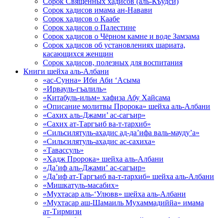
Сорок Священных хадисов (аль-Къудси)
Сорок хадисов имама ан-Навави
Сорок хадисов о Каабе
Сорок хадисов о Палестине
Сорок хадисов о Чёрном камне и воде Замзама
Сорок хадисов об установлениях шариата,
касающихся женщин
Сорок хадисов, полезных для воспитания
Книги шейха аль-Албани
«ас-Сунна» Ибн Аби ‘Асыма
«Ирвауль-гъалиль»
«Китабуль-ильм» хафиза Абу Хайсама
«Описание молитвы Пророка» шейха аль-Албани
«Сахих аль-Джами’ ас-сагъир»
«Сахих ат-Таргъиб ва-т-тархиб»
«Сильсилятуль-ахадис ад-да’ифа валь-мауду’а»
«Сильсилятуль-ахадис ас-сахиха»
«Тавассуль»
«Хадж Пророка» шейха аль-Албани
«Да’иф аль-Джами’ ас-сагъир»
«Да’иф ат-Таргъиб ва-т-тархиб» шейха аль-Албани
«Мишкатуль-масабих»
«Мухтасар аль-‘Улювв» шейха аль-Албани
«Мухтасар аш-Шамаиль Мухаммадиййа» имама
ат-Тирмизи