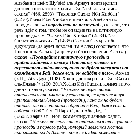
Альбани и шейх Шу’айб аль-Арнаут подтвердили
достоверность этого хадиса. См. “ас-Сильсиля ас-
сахиха” (466, 2893), “Тахридж Сахих Ибн Хиббан”
(6/250).Имам Ибн Хиббан и шейх аль-Альбани по
поводу слов:
«и впредь так не поступай»
, сказали, что
речь идёт о том, чтобы не опаздывать на пятничную
проповедь. См. “Сахих Ибн Хиббан” (2/534), “ас-
Сильсиля ас-сахиха” (1/835).Со слов Самуры ибн
Джундуба (да будет доволен им Аллах) сообщается, что
Посланник Аллаха (мир ему и благословение Аллаха)
сказал:
«Посещайте пятничную проповедь и
приближайтесь к имаму. Поистине, человек не
перестанет отдаляться, пока не будет задержан от
вхождения в Рай, даже если он войдёт в него»
. Ахмад
(5/11), Абу Дауд (1108). Хадис достоверный. См. «Сахих
аль-Джами’» (200, 201).Хафиз Ибн Раслян, комментируя
данный хадис, сказал:
“Человек не перестанет
отдаляться от имама и увещевания, не присутствуя
при поминании Аллаха (проповеди), пока он не будет
отдалён от высочайших собраний в Раю, даже если он
войдёт в Рай”
. См. “Шарх Сунан Аби Дауд”
(5/608).Хафиз ат-Тыби, комментируя данный хадис,
сказал:
“Человек не перестаёт отдаляться от слушания
проповеди и первого ряда, который является местом
приближенных (к Аллаху), пока не будет помещён в