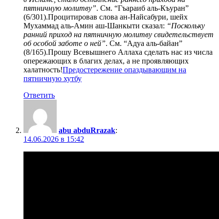
пятничную молитву”
. См. “Гъараиб аль-Къуран”
(6/301).Процитировав слова ан-Найсабури, шейх
Мухаммад аль-Амин аш-Шанкыти сказал:
“Поскольку
ранний приход на пятничную молитву свидетельствует
об особой заботе о ней”
. См. “Адуа аль-байан”
(8/165).Прошу Всевышнего Аллаха сделать нас из числа
опережающих в благих делах, а не проявляющих
халатность!
Предостережение опаздывающим на
пятничную хутбу
Ответить
abu abduRrazak
:
14.06.2026 в 15:42