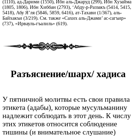
(1110), ад-Дарими (1550), Ибн аль-Джаруд (299), Ибн Хузайма
(1805, 1806), Ибн Хиббан (2793), ‘Абду-р-Раззакъ (5414, 5415,
5418), Абу Я’ля (5846, 5859, 6416), ат-Тахави (1/367), аль-
Байхакъи (3/219). См. также «Сахих аль-Джами’ ас-сагъир»
(737), «Ирвауль-гъалиль» (619).
Разъяснение/шарх/ хадиса
У пятничной молитвы есть свои правила
этикета (адабы), которые мусульманину
надлежит соблюдать в этот день. К числу
этих этикетов относится соблюдение
тишины (и внимательное слушание)