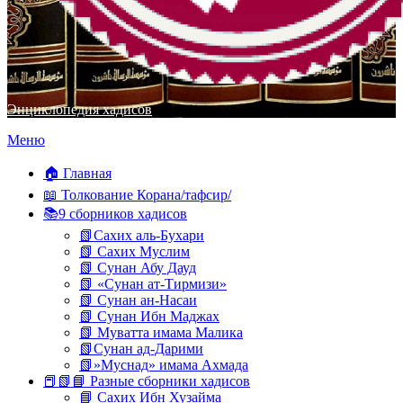
Энциклопедия хадисов
Перейти
Меню
к
содержимому
🏠 Главная
📖 Толкование Корана/тафсир/
📚9 сборников хадисов
📗Сахих аль-Бухари
📗 Сахих Муслим
📗 Сунан Абу Дауд
📗 «Сунан ат-Тирмизи»
📗 Сунан ан-Насаи
📗 Сунан Ибн Маджах
📗 Муватта имама Малика
📗Сунан ад-Дарими
📗»Муснад» имама Ахмада
📕📗📘 Разные сборники хадисов
📘 Сахих Ибн Хузайма