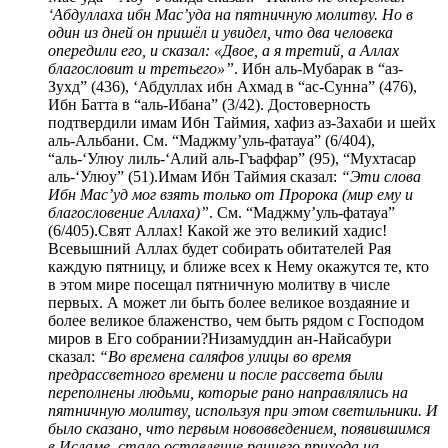
‘Абдуллаха ибн Мас’уда на пятничную молитву. Но в
один из дней он пришёл и увидел, что два человека
опередили его, и сказал: «Двое, а я третий, а Аллах
благословит и третьего»”
. Ибн аль-Мубарак в “аз-
Зухд” (436), ‘Абдуллах ибн Ахмад в “ас-Сунна” (476),
Ибн Батта в “аль-Ибана” (3/42). Достоверность
подтвердили имам Ибн Таймия, хафиз аз-Захаби и шейх
аль-Альбани. См. “Маджму’уль-фатауа” (6/404),
“аль-‘Улюу лиль-‘Алий аль-Гъаффар” (95), “Мухтасар
аль-‘Улюу” (51).Имам Ибн Таймия сказал:
“Эти слова
Ибн Мас’уд мог взять только от Пророка (мир ему и
благословение Аллаха)”
. См. “Маджму’уль-фатауа”
(6/405).Свят Аллах! Какой же это великий хадис!
Всевышний Аллах будет собирать обитателей Рая
каждую пятницу, и ближе всех к Нему окажутся те, кто
в этом мире посещал пятничную молитву в числе
первых. А может ли быть более великое воздаяние и
более великое блаженство, чем быть рядом с Господом
миров в Его собрании?Низамуддин ан-Найсабури
сказал:
“Во времена саляфов улицы во время
предрассветного времени и после рассвета были
переполнены людьми, которые рано направлялись на
пятничную молитву, используя при этом светильники. И
было сказано, что первым нововведением, появившимся
в Исламе, стало оставление раннего прихода на